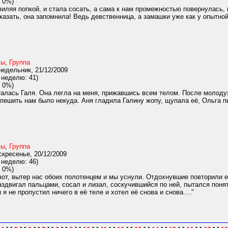
 0%)
иляя попкой, и стала сосать, а сама к нам промежностью повернулась, н
азать, она запомнила! Ведь девственница, а замашки уже как у опытной 
лы
,
Группа
едельник, 21/12/2009
 неделю: 41)
 0%)
алась Галя. Она легла на меня, прижавшись всем телом. После молодух
спешить нам было некуда. Аня гладила Галину жопу, щупала её, Ольга пы
лы
,
Группа
кресенье, 20/12/2009
 неделю: 46)
 0%)
вот, вытер нас обоих полотенцем и мы уснули. Отдохнувшие повторили е
аздвигал пальцами, сосал и лизал, соскучившийся по ней, пытался понят
 я не пропустил ничего в её теле и хотел её снова и снова...."