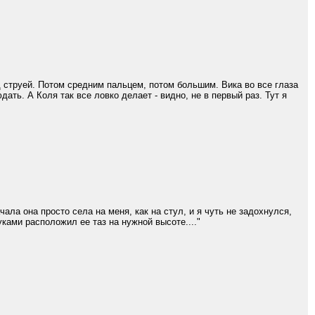
 струей. Потом средним пальцем, потом большим. Вика во все глаза
дать. А Коля так все ловко делает - видно, не в первый раз. Тут я
ала она просто села на меня, как на стул, и я чуть не задохнулся,
ками расположил ее таз на нужной высоте...."