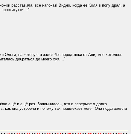
ожки расставила, все напоказ! Видно, когда ее Коля в попу драл, а
проститутки!..."
и Ольги, на которую я залез без передышки от Ани, мне хотелось
талась добраться до моего хуя...."
блю ещё и ещё раз. Запомнилось, что в перерыве я долго
ь, как она устроена и почему так привлекает меня. Она подставляла