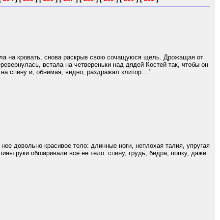
хнула на кровать, снова раскрыв свою сочащуюся щель. Дрожащая от
еревернулась, встала на четвереньки над дядей Костей так, чтобы он
на спину и, обнимая, видно, раздражал клитор...."
 нее довольно красивое тело: длинные ноги, неплохая талия, упругая
ины руки обшаривали все ее тело: спину, грудь, бедра, попку, даже