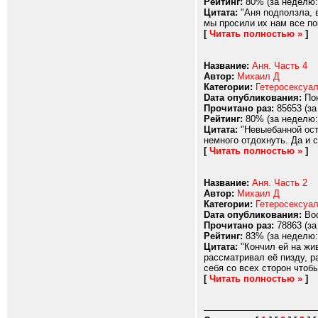
Рейтинг:
80% (за неделю:
Цитата:
"Аня подползла, в
мы просили их нам все пок
[
Читать полностью »
]
Название:
Аня. Часть 4
Автор:
Михаил Д
Категории:
Гетеросексуа
Dата опубликования:
Пон
Прочитано раз:
85653 (за
Рейтинг:
80% (за неделю:
Цитата:
"Невыебанной ост
немного отдохнуть. Да и 
[
Читать полностью »
]
Название:
Аня. Часть 2
Автор:
Михаил Д
Категории:
Гетеросексуа
Dата опубликования:
Вос
Прочитано раз:
78863 (за
Рейтинг:
83% (за неделю:
Цитата:
"Кончил ей на жи
рассматривал её пизду, р
себя со всех сторон чтобы
[
Читать полностью »
]