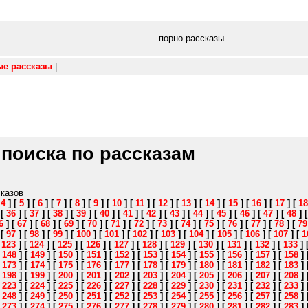
порно рассказы
ые рассказы
|
 поиска по рассказам
сказов
[
4
]
[
5
]
[
6
]
[
7
]
[
8
]
[
9
]
[
10
]
[
11
]
[
12
]
[
13
]
[
14
]
[
15
]
[
16
]
[
17
]
[
18
]
[
36
]
[
37
]
[
38
]
[
39
]
[
40
]
[
41
]
[
42
]
[
43
]
[
44
]
[
45
]
[
46
]
[
47
]
[
48
]
6
]
[
67
]
[
68
]
[
69
]
[
70
]
[
71
]
[
72
]
[
73
]
[
74
]
[
75
]
[
76
]
[
77
]
[
78
]
[
79
]
[
97
]
[
98
]
[
99
]
[
100
]
[
101
]
[
102
]
[
103
]
[
104
]
[
105
]
[
106
]
[
107
]
[
1
[
123
]
[
124
]
[
125
]
[
126
]
[
127
]
[
128
]
[
129
]
[
130
]
[
131
]
[
132
]
[
133
]
[
148
]
[
149
]
[
150
]
[
151
]
[
152
]
[
153
]
[
154
]
[
155
]
[
156
]
[
157
]
[
158
]
[
173
]
[
174
]
[
175
]
[
176
]
[
177
]
[
178
]
[
179
]
[
180
]
[
181
]
[
182
]
[
183
]
[
198
]
[
199
]
[
200
]
[
201
]
[
202
]
[
203
]
[
204
]
[
205
]
[
206
]
[
207
]
[
208
]
[
223
]
[
224
]
[
225
]
[
226
]
[
227
]
[
228
]
[
229
]
[
230
]
[
231
]
[
232
]
[
233
]
[
248
]
[
249
]
[
250
]
[
251
]
[
252
]
[
253
]
[
254
]
[
255
]
[
256
]
[
257
]
[
258
]
[
273
]
[
274
]
[
275
]
[
276
]
[
277
]
[
278
]
[
279
]
[
280
]
[
281
]
[
282
]
[
283
]