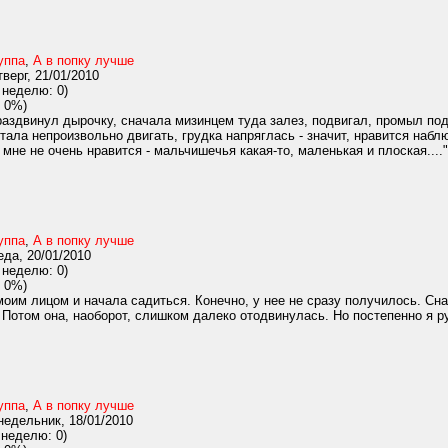
уппа
,
А в попку лучше
верг, 21/01/2010
 неделю: 0)
 0%)
раздвинул дырочку, сначала мизинцем туда залез, подвигал, промыл под
тала непроизвольно двигать, грудка напряглась - значит, нравится наблю
мне не очень нравится - мальчишечья какая-то, маленькая и плоская...."
уппа
,
А в попку лучше
да, 20/01/2010
 неделю: 0)
 0%)
оим лицом и начала садиться. Конечно, у нее не сразу получилось. Снач
. Потом она, наоборот, слишком далеко отодвинулась. Но постепенно я ру
уппа
,
А в попку лучше
едельник, 18/01/2010
 неделю: 0)