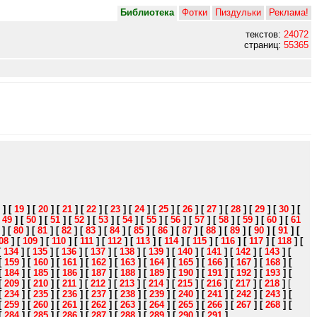
Библиотека
Фотки
Пиздульки
Реклама!
текстов:
24072
страниц:
55365
]
[
19
]
[
20
]
[
21
]
[
22
]
[
23
]
[
24
]
[
25
]
[
26
]
[
27
]
[
28
]
[
29
]
[
30
]
[
[
49
]
[
50
]
[
51
]
[
52
]
[
53
]
[
54
]
[
55
]
[
56
]
[
57
]
[
58
]
[
59
]
[
60
]
[
61
]
[
80
]
[
81
]
[
82
]
[
83
]
[
84
]
[
85
]
[
86
]
[
87
]
[
88
]
[
89
]
[
90
]
[
91
]
[
08
]
[
109
]
[
110
]
[
111
]
[
112
]
[
113
]
[
114
]
[
115
]
[
116
]
[
117
]
[
118
]
[
[
134
]
[
135
]
[
136
]
[
137
]
[
138
]
[
139
]
[
140
]
[
141
]
[
142
]
[
143
]
[
[
159
]
[
160
]
[
161
]
[
162
]
[
163
]
[
164
]
[
165
]
[
166
]
[
167
]
[
168
]
[
[
184
]
[
185
]
[
186
]
[
187
]
[
188
]
[
189
]
[
190
]
[
191
]
[
192
]
[
193
]
[
[
209
]
[
210
]
[
211
]
[
212
]
[
213
]
[
214
]
[
215
]
[
216
]
[
217
]
[
218
]
[
[
234
]
[
235
]
[
236
]
[
237
]
[
238
]
[
239
]
[
240
]
[
241
]
[
242
]
[
243
]
[
[
259
]
[
260
]
[
261
]
[
262
]
[
263
]
[
264
]
[
265
]
[
266
]
[
267
]
[
268
]
[
[
284
]
[
285
]
[
286
]
[
287
]
[
288
]
[
289
]
[
290
]
[
291
]