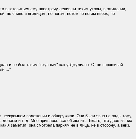
сто выставиться ему навстречу ленивым тихим утром, в ожидании,
ой, по спине и ягодицам, по ногам, потом по ногам вверх, по
дала и не был таким "вкусным" как у Джулиано. О, не спрашивай
й...."
в нескромном положении и обнаружили. Они были явно не рады тому,
ь делаем и т. д. Мне пришлось все обьяснить. Благо, что двое из них
ак я заметил, она смотрела парням не в лица, не в сторону, а вниз,