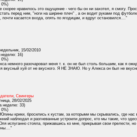
 0%)
 скорее нравилось это ощущение - чего бы он ни захотел, я смогу. Про
стать перед ним, "ноги на ширине плеч" , а он водит руками под футболк
 почти касается входа, опять по ягодицам, и вдруг остановился...."
едельник, 15/02/2010
 неделю: 16)
 0%)
са немного разочаровал меня т. к. он не был столь большим, как я ожи
я вкусный хуй от не вкусного. Я НЕ ЗНАЮ. Но у Алекса он был не вкусны
датели
,
Свингеры
ница, 28/02/2025
а неделю: 33)
 0%)
Юлины крики, бросились к кустам, за которыми мы скрывались, где нас 
онний наблюдал и разгневанные устроили допрос, кто мы такие, что здес
ля испуганно стояла, прижавшись ко мне, прикрывая свои прелести, но к
ны...."