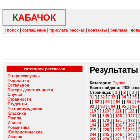
К
АБАЧОК
|
поиск
|
соглашение
|
прислать рассказ
|
контакты
|
реклама
|
н
ов
Результаты
категории рассказов
Гетеросексуалы
Подростки
Категория:
Группа
Остальное
Всего найдено:
2905 рас
Потеря девственности
Страницы:
[
1
]
[
2
]
[
3
]
Случай
31
]
[
32
]
[
33
]
[
34
]
[
35
Странности
]
[
62
]
[
63
]
[
64
]
[
65
]
[
6
Студенты
92
]
[
93
]
[
94
]
[
95
]
[
96
По принуждению
119
]
[
120
]
[
121
]
[
122
]
Классика
144
]
[
145
]
[
146
]
[
147
]
Группа
169
]
[
170
]
[
171
]
[
172
]
Инцест
194
]
[
195
]
[
196
]
[
197
]
Романтика
219 ]
[
220
]
[
221
]
[
222
]
Юмористические
244
]
[
245
]
[
246
]
[
247
]
Измена
269
]
[
270
]
[
271
]
[
272
]