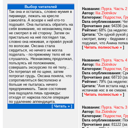
Выбор читателей
Название:
Пурга. Часть 2
Так она и осталась, словно мумия в
Автор:
Ilia Zlotnikov
пирамиде, лежать на кресле
Категории:
Подростки
,
Гр
самолёта. А вскоре к ней кто-то
Dата опубликования:
Чет
подошёл. Она пыталась обратить на
Прочитано раз:
94336 (за
себя внимание, но незнакомец пока
Рейтинг:
68% (за неделю:
не смотрел в её сторону. Затем он
Цитата:
"Он одной рукой 
пристально на неё поглядел так,
смотрит, вижу - бедрами с
словно она неживая, и провёл рукой
подумал, что Анина попка 
по волосам. Оксана стала
[
Читать полностью »
]
сердиться, но ничего не могла
поделать - по-прежнему тело её не
слушалось. Незнакомец продолжал,
Название:
Пурга. Часть 4
пользуясь её положением,
Автор:
Ilia Zlotnikov
совершать экскурсию по её телу...
Категории:
Подростки
,
Гр
Он потрепал её по щеке, затем
Dата опубликования:
Сре
потрогал грудь. Оксана поняла, что
Прочитано раз:
68710 (за
сопротивляться бесполезно и
Рейтинг:
79% (за неделю:
больше не пыталась ничего
Цитата:
"Аня встала над м
предпринимать. Такое состояние
испачкав нос в ее смазке
она ощущала лишь однажды:
[
Читать полностью »
]
отходя от наркоза после операции
по удалению аппендицита.
[ Читать » ]
Название:
Пурга. Часть 3
Автор:
Ilia Zlotnikov
Категории:
Подростки
,
Гр
Dата опубликования:
Пон
Прочитано раз:
81122 (за