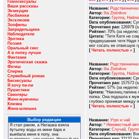
Гомосексуалы
Ваши рассказы
Название:
Родственнички.
Экзекуция
Автор:
Ilia Zlotnikov
Лесбиянки
Категории:
Группа
,
Наблю
Эксклюзив
Dата опубликования:
Суб
Зоофилы
Прочитано раз:
126979 (з
Запредельщина
Рейтинг:
70% (за неделю:
Наблюдатели
Цитата:
"Тетя Катя не сов
Эротика
предвкушения тетя Надя т
Поэзия
мог сосать ее отвисшую гр
Оральный секс
[
Читать полностью »
]
А в попку лучше
Фантазии
Эротическая сказка
Название:
Родственнички.
Фетиш
Автор:
Ilia Zlotnikov
Сперма
Категории:
Группа
,
Наблю
Служебный роман
Dата опубликования:
Сре
Бисексуалы
Прочитано раз:
157573 (з
Я хочу пи-пи
Рейтинг:
57% (за неделю:
Пушистики
Цитата:
"Наконец папина ж
Свингеры
попка. Она подошла к муж
Жено-мужчины
глубоко проникая между я
Клизма
[
Читать полностью »
]
Жена-шлюшка
Выбор редакции
Название:
Утро и чай
Автор:
* Неизвестный авт
Я стал раком, а Наташка взяла
Категории:
Случай
,
Групп
бутылку воды из мини бара и
Dата опубликования:
Вос
выебала меня в попу, она
Прочитано раз:
32137 (за
вытворяла , что хотела. Ночка была