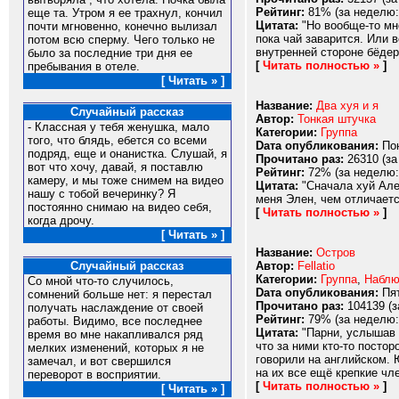
Рейтинг:
81% (за неделю:
еще та. Утром я ее трахнул, кончил
Цитата:
"Но вообще-то мне
почти мгновенно, конечно вылизал
пока чай заварится. Или в
потом всю сперму. Чего только не
внутренней стороне бёдер,
было за последние три дня ее
[
Читать полностью »
]
пребывания в отеле.
[ Читать » ]
Название:
Два хуя и я
Случайный рассказ
Автор:
Тонкая штучка
- Классная у тебя женушка, мало
Категории:
Группа
того, что блядь, ебется со всеми
Dата опубликования:
Пон
подряд, еще и онанистка. Слушай, я
Прочитано раз:
26310 (за
вот что хочу, давай, я поставлю
Рейтинг:
72% (за неделю:
камеру, и мы тоже снимем на видео
Цитата:
"Сначала хуй Алек
нашу с тобой вечеринку? Я
меня Элен, чем отличаетс
постоянно снимаю на видео себя,
[
Читать полностью »
]
когда дрочу.
[ Читать » ]
Название:
Остров
Автор:
Fellatio
Случайный рассказ
Категории:
Группа
,
Наблю
Со мной что-то случилось,
Dата опубликования:
Пят
сомнений больше нет: я перестал
Прочитано раз:
104139 (з
получать наслаждение от своей
Рейтинг:
79% (за неделю:
работы. Видимо, все последнее
Цитата:
"Парни, услышав 
время во мне накапливался ряд
что за ними кто-то постор
мелких изменений, которых я не
говорили на английском. Ю
замечал, и вот свершился
на их все ещё крепкие чле
переворот в восприятии.
[
Читать полностью »
]
[ Читать » ]