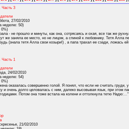
 Часть 3
датели
бота, 27/02/2010
а неделю: 50)
 0%)
рала - не прошло и минуты, как она, сотрясаясь и охая, все так же ру
ут же заняла ее место, но не лицом, а спиной к любовнику. Тетя Алла п
удь (знала тетя Алла свои козыри!) , а папа трахал ее сзади, ложась ей 
 Часть 1
датели
да, 24/02/2010
а неделю: 54)
 0%)
ена оказалась совершенно голой. Я понял, что если не считать груди, у
у и очень долго целовалась с ним, далеко высовывая язык, при этом пап
годицами. Потом она тоже встала на колени и оттолкнула тетю Надю:..."
ор
а
кресенье, 21/02/2010
 неделю: 19)