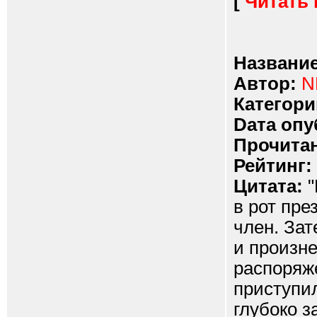
[
Читать
Название
Автор:
N
Категори
Dата опу
Прочитан
Рейтинг:
Цитата:
"
в рот пре
член. Зат
и произне
распоряже
приступи
глубоко з