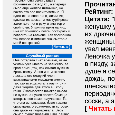
трусики. Они были сзади в
Прочитан
коричневых разводах , а впереди
было еще желтое пятнышко, но
Рейтинг:
пахло это все восхитительно. Я
одел их на свое лицо, лизал их,
Цитата:
"
вдыхал их аромат и мастурбировал,
затем взял их в руку и ими тер о
женушку у
свой член. Я кончил прям на них,
мне их пришлось потом постирать и
их дрючи
повесить на балконе. Так произошло
так первое интимное знакомство с
женщины.
моей сестренкой.
[ Читать » ]
увел меня
Леночка 
Случайный рассказ
Она потеряла счет времени, от ее
в пизду, 
усилий уже ничего не зависело, ее
брал самец так, как считал нужным
душе я се
брать самку. А она инстинктивно
ласкала его сладкий член
дождь, по
влагалищными мышцами именно
так, как всегда хотела научится и
плескалис
даже ходила для этого в школу
гейш. Оказывается никакая школа
периодиче
не нужна, а нужен просто Самец с
которым все само получается. То,
соски, а я
что она испытывала, было такими
оргазмами, о возможности которых
[
Читать
она даже не подозревала. Весь
смысл существования Юли, сейчас