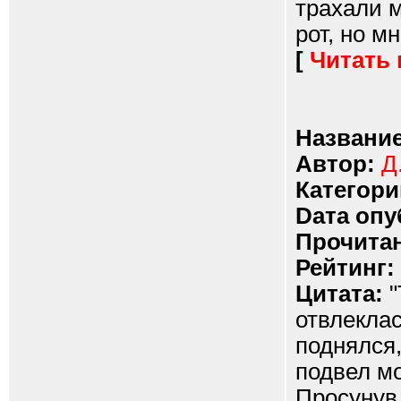
трахали м
рот, но мн
[
Читать
Название
Автор:
Д
Категори
Dата опу
Прочитан
Рейтинг:
Цитата:
"
отвлеклас
поднялся
подвел мо
Просунув