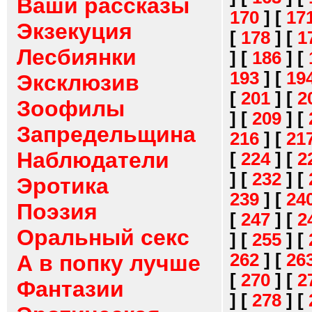
Ваши рассказы
170
]
[
17
Экзекуция
[
178
]
[
1
Лесбиянки
]
[
186
]
[
193
]
[
19
Эксклюзив
[
201
]
[
2
Зоофилы
]
[
209
]
[
Запредельщина
216
]
[
21
Наблюдатели
[
224
]
[
2
]
[
232
]
[
Эротика
239
]
[
24
Поэзия
[
247
]
[
2
Оральный секс
]
[
255
]
[
262
]
[
26
А в попку лучше
[
270
]
[
2
Фантазии
]
[
278
]
[