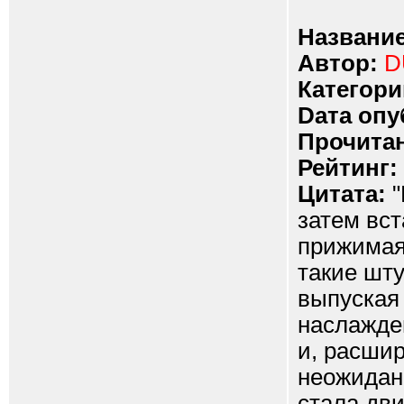
Название
Автор:
D
Категори
Dата опу
Прочитан
Рейтинг:
Цитата:
"
затем вст
прижимая
такие шту
выпуская
наслажден
и, расшир
неожидан
стала дви