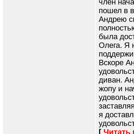
член нача
пошел в в
Андрею сп
полность
была дос
Олега. Я 
поддержи
Вскоре Ан
удовольс
диван. А
жопу и на
удовольст
заставля
я достав
удовольст
[
Читать