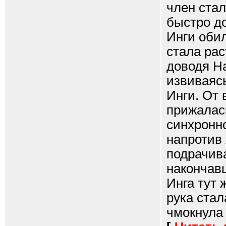
член стал
быстро до
Инги обил
стала рас
доводя На
извиваяс
Инги. От 
прижалась
синхронно
напротив
подрачив
накончавш
Инга тут 
рука стал
чмокнула 