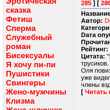
Эротическая
285
]
[
28
сказка
Название
Фетиш
Автор:
D
Сперма
Категори
Dата опу
Служебный
Прочитан
роман
Рейтинг:
Бисексуалы
Цитата:
"
трусиков.
Я хочу пи-пи
Оля повиз
Пушистики
уже видел
Свингеры
члены взд
Жено-мужчины
[
Читать
Клизма