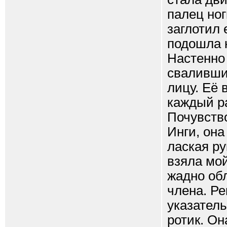
палец ног
заглотил 
подошла 
Настенно 
сваливши
лицу. Её
каждый ра
Почувство
Инги, она
лаская ру
взяла мой
жадно обл
члена. Ре
указател
ротик. Он