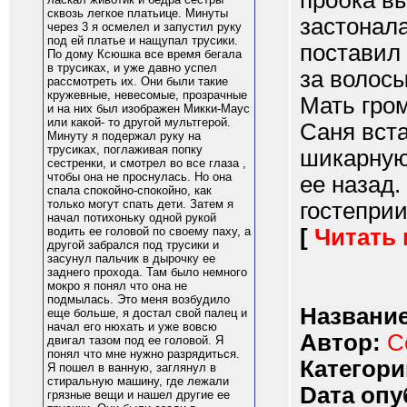
пробка в
сквозь легкое платьице. Минуты
застонала
через 3 я осмелел и запустил руку
под ей платье и нащупал трусики.
поставил 
По дому Ксюшка все время бегала
в трусиках, и уже давно успел
за волосы
рассмотреть их. Они были такие
кружевные, невесомые, прозрачные
Мать гром
и на них был изображен Микки-Маус
или какой- то другой мультгерой.
Саня вст
Минуту я подержал руку на
трусиках, поглаживая попку
шикарную
сестренки, и смотрел во все глаза ,
чтобы она не проснулась. Но она
ее назад.
спала спокойно-спокойно, как
только могут спать дети. Затем я
гостеприи
начал потихоньку одной рукой
[
Читать
водить ее головой по своему паху, а
другой забрался под трусики и
засунул пальчик в дырочку ее
заднего прохода. Там было немного
мокро я понял что она не
подмылась. Это меня возбудило
Название
еще больше, я достал свой палец и
начал его нюхать и уже вовсю
Автор:
С
двигал тазом под ее головой. Я
понял что мне нужно разрядиться.
Категори
Я пошел в ванную, заглянул в
стиральную машину, где лежали
Dата опу
грязные вещи и нашел другие ее