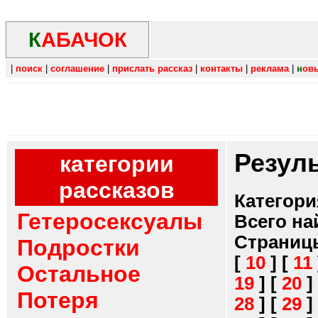
К
АБАЧОК
|
поиск
|
соглашение
|
прислать рассказ
|
контакты
|
реклама
|
н
ов
Резул
категории
рассказов
Категори
Гетеросексуалы
Всего на
Страниц
Подростки
[
10
]
[
11
Остальное
19
]
[
20
]
Потеря
28
]
[
29
]