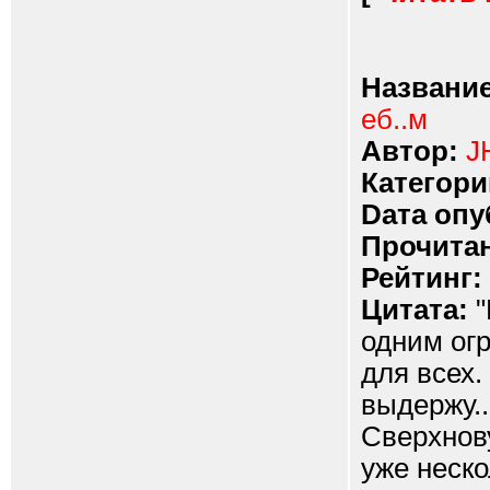
Название
еб..м
Автор:
J
Категори
Dата опу
Прочитан
Рейтинг:
Цитата:
"
одним ог
для всех.
выдержу..
Сверхнову
уже неск