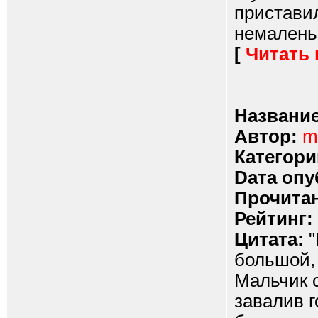
приставил
немаленьк
[
Читать
Название
Автор:
m
Категори
Dата опу
Прочитан
Рейтинг:
Цитата:
"
большой, 
Мальчик с
завалив 