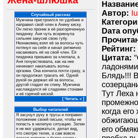
Жена-шлюшка
Название
Автор:
I
Случайный рассказ
Категори
Мужчина пристроился по удобнее и
направил свой член в Анину киску.
Dата опу
Он легко проник в её разгоряченную
пизденку. Аня чуть вскрикнула
Прочитан
сильнее закусив свою губу.
Незнакомец взял её за волосы чуть
Рейтинг:
потянул на себя и начал ритмично
насаживать её на свой член. Её
Цитата:
"
пизденка призывно за хлюпала, а
Аня почувствовала, как на нее
ладонями 
начинают накатывать волны
оргазма. Она кончила почти сразу, а
Блядь!!! 
он продолжал трахать её. Одной
рукой он держал ей за волосы,
созерцани
другой гладил ее спину. Мужчина
наслаждался её сладкими стонами
Тут Леха 
и её горячей киской.
[ Читать » ]
промежно
когда его
Выбор читателей
Я засунул руку в трусы и поправил
обжигающе
положение своей письки, чтобы не
попасть в нелепую ситуацию. Затем
его обмя
я не мог удержаться, делал вид,
что смотрю телек, а сам вовсю
ласкал животик и бедра сестры