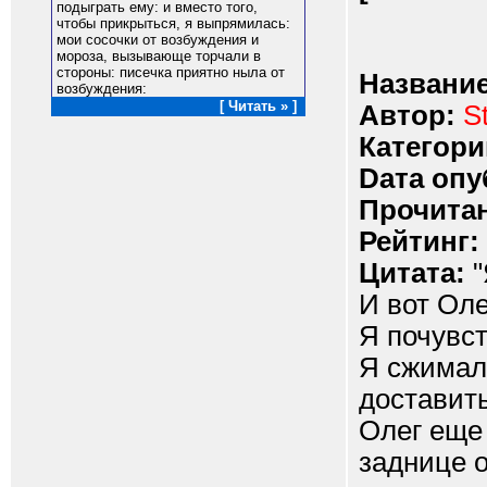
подыграть ему: и вместо того,
чтобы прикрыться, я выпрямилась:
мои сосочки от возбуждения и
мороза, вызывающе торчали в
стороны: писечка приятно ныла от
Название
возбуждения:
[ Читать » ]
Автор:
S
Категори
Dата опу
Прочитан
Рейтинг:
Цитата:
"
И вот Оле
Я почувст
Я сжимал
доставит
Олег еще 
заднице 