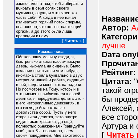
заключался в том, чтобы вбирать и
вбирать в себя орган своего
мужчины, ощущая этот член как
Название
часть себя. А когда в нее начал
изливаться горячий поток спермы,
Автор:
А
она поняла, что вот он, настоящий
оргазм, а до этого была лишь
Категори
прелюдия к нему.
[ Читать » ]
лучше
Рассказ часа
Dата опу
Обежав нашу машину сзади, я,
Прочитан
быстренько открыв пассажирскую
дверь, нырнула на сиденье. Было
Рейтинг:
желание прикрыться чем-нибудь,
иномарка стояла буквально в двух
Цитата:
"
метрах от нашей и ребята, сидящие
в ней, видели меня, как на ладони.
такой огр
Но посмотрев на Рому, который в
этот момент приближался к своей
бы продер
девятке, я передумала делать это -
в его неторопливых движениях, в
Алексей, 
его взгляде было столько
довольства собой. Пусть у него
все сторо
старенькая девятка, зато внутри
сидит такая красотка, да ещё,
Артура и 
полностью обнажённая - "завидуйте
мне" , как бы говорил он, всем
[
Читать
своим поведением. Мне захотелось