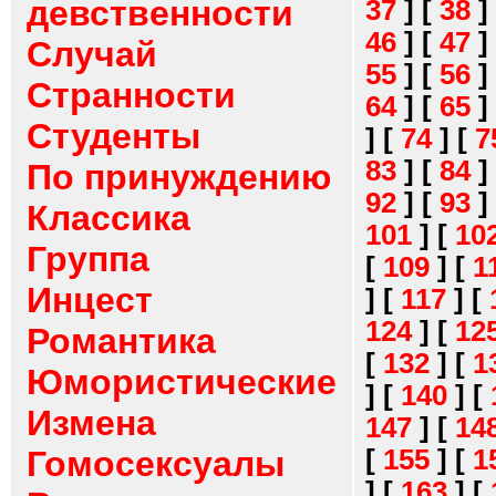
девственности
37
]
[
38
]
46
]
[
47
]
Случай
55
]
[
56
]
Странности
64
]
[
65
]
Студенты
]
[
74
]
[
7
83
]
[
84
]
По принуждению
92
]
[
93
]
Классика
101
]
[
10
Группа
[
109
]
[
1
Инцест
]
[
117
]
[
124
]
[
12
Романтика
[
132
]
[
1
Юмористические
]
[
140
]
[
Измена
147
]
[
14
[
155
]
[
1
Гомосексуалы
]
[
163
]
[