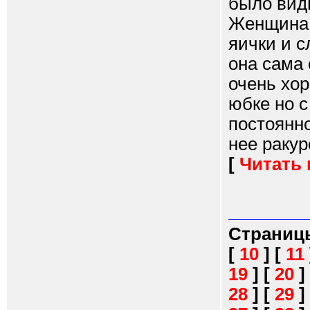
было вид
Женщина 
яички и с
она сама 
очень хор
юбке но с
постоянн
нее ракурс
[
Читать
Страниц
[
10
]
[
11
19
]
[
20
]
28
]
[
29
]