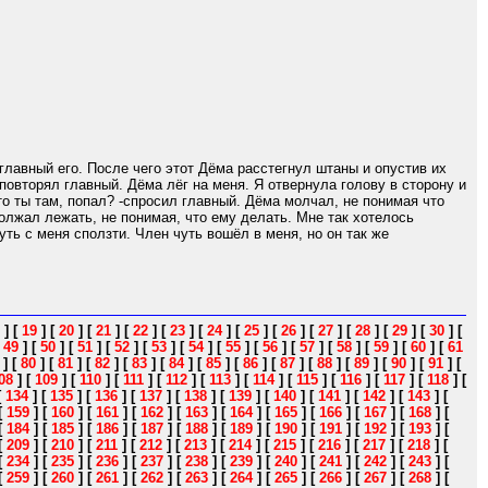
 главный его. После чего этот Дёма расстегнул штаны и опустив их
-повторял главный. Дёма лёг на меня. Я отвернула голову в сторону и
то ты там, попал? -спросил главный. Дёма молчал, не понимая что
олжал лежать, не понимая, что ему делать. Мне так хотелось
чуть с меня сползти. Член чуть вошёл в меня, но он так же
]
[
19
]
[
20
]
[
21
]
[
22
]
[
23
]
[
24
]
[
25
]
[
26
]
[
27
]
[
28
]
[
29
]
[
30
]
[
[
49
]
[
50
]
[
51
]
[
52
]
[
53
]
[
54
]
[
55
]
[
56
]
[
57
]
[
58
]
[
59
]
[
60
]
[
61
]
[
80
]
[
81
]
[
82
]
[
83
]
[
84
]
[
85
]
[
86
]
[
87
]
[
88
]
[
89
]
[
90
]
[
91
]
[
08
]
[
109
]
[
110
]
[
111
]
[
112
]
[
113
]
[
114
]
[
115
]
[
116
]
[
117
]
[
118
]
[
[
134
]
[
135
]
[
136
]
[
137
]
[
138
]
[
139
]
[
140
]
[
141
]
[
142
]
[
143
]
[
[
159
]
[
160
]
[
161
]
[
162
]
[
163
]
[
164
]
[
165
]
[
166
]
[
167
]
[
168
]
[
[
184
]
[
185
]
[
186
]
[
187
]
[
188
]
[
189
]
[
190
]
[
191
]
[
192
]
[
193
]
[
[
209
]
[
210
]
[
211
]
[
212
]
[
213
]
[
214
]
[
215
]
[
216
]
[
217
]
[
218
]
[
[
234
]
[
235
]
[
236
]
[
237
]
[
238
]
[
239
]
[
240
]
[
241
]
[
242
]
[
243
]
[
[
259
]
[
260
]
[
261
]
[
262
]
[
263
]
[
264
]
[
265
]
[
266
]
[
267
]
[
268
]
[