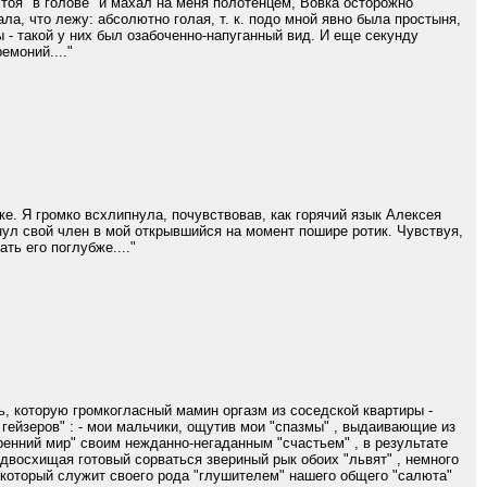
стоя "в голове" и махал на меня полотенцем, Вовка осторожно
а, что лежу: абсолютно голая, т. к. подо мной явно была простыня,
ы - такой у них был озабоченно-напуганный вид. И еще секунду
емоний...."
ке. Я громко всхлипнула, почувствовав, как горячий язык Алексея
нул свой член в мой открывшийся на момент пошире ротик. Чувствуя,
ть его поглубже...."
очь, которую громкогласный мамин оргазм из соседской квартиры -
 гейзеров" : - мои мальчики, ощутив мои "спазмы" , выдаивающие из
ренний мир" своим нежданно-негаданным "счастьем" , в результате
едвосхищая готовый сорваться звериный рык обоих "львят" , немного
- который служит своего рода "глушителем" нашего общего "салюта"