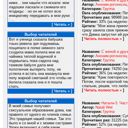
Название:
С женой и друз
ниже... они нашли что искали: мои
Автор:
Аноним-рогоносец
ладошки ласкали и сжимали его
Категории:
Группа
ягодицы: : но он не хотел всю
Dата опубликования:
Пят
инициативу передавать в мои руки: :
Прочитано раз:
98988 (за
: ...
Рейтинг:
33% (за неделю:
[ Читать » ]
Цитата:
"Моя жена принял
сразу заняла свое прежне
что Димка запустил ей ру
Выбор читателей
[
Читать полностью »
]
Вот и умница сказала бабушка
тоько ревела зря подумаешь
пощипало в попке немного зато
Название:
С женой и друз
сходила мама полила мне их
Автор:
Аноним-рогоносец
чайника теплой водичкой я
Категории:
Группа
подмылась пока сидела над
Dата опубликования:
Пят
тазиком бабуля дала мне
Прочитано раз:
74250 (за
полотенчик вытереть попу, не
Рейтинг:
36% (за неделю:
успела я встать она мазанула мне
Цитата:
"Крик повторился.
попу жирной сметаной это чтобы не
Потом, после короткой ти
болела сказала она и я пошла
спальни, решив, что любов
спать.
[
Читать полностью »
]
[ Читать » ]
Выбор читателей
Название:
Натали-3. Част
В моей семье получают
Автор:
Natali Wet
сексуальное образование дома, как
Категории:
Группа
правило от одного из членов семьи.
Dата опубликования:
Суб
Это традиция нашей семьи. Так это
Прочитано раз:
31225 (за
было и со мной и с моими сестрами.
Рейтинг:
52% (за неделю:
Уроки включают в себя какие