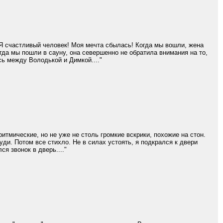
Я счастливый человек! Моя мечта сбылась! Когда мы вошли, жена
гда мы пошли в сауну, она севершенно не обратила внимания на то,
сь между Володькой и Димкой...."
тмические, но не уже не столь громкие вскрики, похожие на стон.
ди. Потом все стихло. Не в силах устоять, я подкрался к двери
я звонок в дверь...."