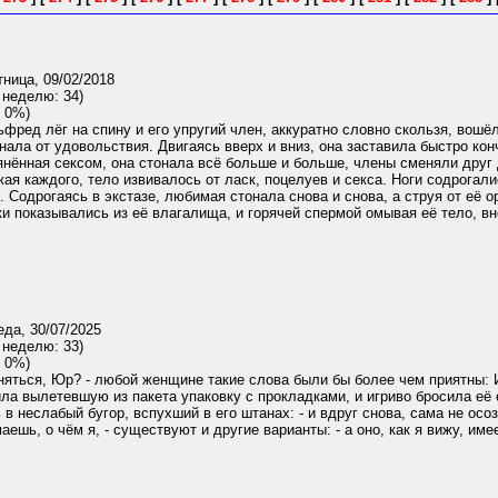
ница, 09/02/2018
 неделю: 34)
 0%)
фред лёг на спину и его упругий член, аккуратно словно скользя, вошёл
нала от удовольствия. Двигаясь вверх и вниз, она заставила быстро кон
янённая сексом, она стонала всё больше и больше, члены сменяли друг д
жая каждого, тело извивалось от ласк, поцелуев и секса. Ноги содрогал
. Содрогаясь в экстазе, любимая стонала снова и снова, а струя от её
и показывались из её влагалища, и горячей спермой омывая её тело, вно
да, 30/07/2025
 неделю: 33)
 0%)
иняться, Юр? - любой женщине такие слова были бы более чем приятны: И 
ила вылетевшую из пакета упаковку с прокладками, и игриво бросила её е
 в неслабый бугор, вспухший в его штанах: - и вдруг снова, сама не осоз
шь, о чём я, - существуют и другие варианты: - а оно, как я вижу, имее