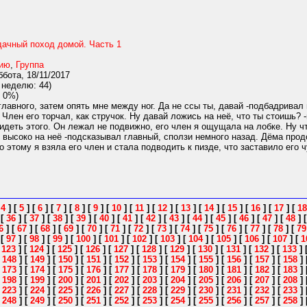
дачный поход домой. Часть 1
нию
,
Группа
бота, 18/11/2017
 неделю: 44)
 0%)
главного, затем опять мне между ног. Да не ссы ты, давай -подбадривал
 Член его торчал, как стручок. Ну давай ложись на неё, что ты стоишь? 
видеть этого. Он лежал не подвижно, его член я ощущала на лобке. Ну ч
 высоко на неё -подсказывал главный, сползи немного назад. Дёма прод
о этому я взяла его член и стала подводить к пизде, что заставило его 
[
4
]
[
5
]
[
6
]
[
7
]
[
8
]
[
9
]
[
10
]
[
11
]
[
12
]
[
13
]
[
14
]
[
15
]
[
16
]
[
17
]
[
18
]
[
36
]
[
37
]
[
38
]
[
39
]
[
40
]
[
41
]
[
42
]
[
43
]
[
44
]
[
45
]
[
46
]
[
47
]
[
48
]
6
]
[
67
]
[
68
]
[
69
]
[
70
]
[
71
]
[
72
]
[
73
]
[
74
]
[
75
]
[
76
]
[
77
]
[
78
]
[
79
]
[
97
]
[
98
]
[
99
]
[
100
]
[
101
]
[
102
]
[
103
]
[
104
]
[
105
]
[
106
]
[
107
]
[
1
[
123
]
[
124
]
[
125
]
[
126
]
[
127
]
[
128
]
[
129
]
[
130
]
[
131
]
[
132
]
[
133
]
[
148
]
[
149
]
[
150
]
[
151
]
[
152
]
[
153
]
[
154
]
[
155
]
[
156
]
[
157
]
[
158
]
[
173
]
[
174
]
[
175
]
[
176
]
[
177
]
[
178
]
[
179
]
[
180
]
[
181
]
[
182
]
[
183
]
[
198
]
[
199
]
[
200
]
[
201
]
[
202
]
[
203
]
[
204
]
[
205
]
[
206
]
[
207
]
[
208
]
[
223
]
[
224
]
[
225
]
[
226
]
[
227
]
[
228
]
[
229
]
[
230
]
[
231
]
[
232
]
[
233
]
[
248
]
[
249
]
[
250
]
[
251
]
[
252
]
[
253
]
[
254
]
[
255
]
[
256
]
[
257
]
[
258
]