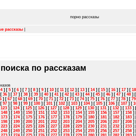
порно рассказы
ые рассказы
|
 поиска по рассказам
сказов
[
4
]
[
5
]
[
6
]
[
7
]
[
8
]
[
9
]
[
10
]
[
11
]
[
12
]
[
13
]
[
14
]
[
15
]
[
16
]
[
17
]
[
18
]
[
36
]
[
37
]
[
38
]
[
39
]
[
40
]
[
41
]
[
42
]
[
43
]
[
44
]
[
45
]
[
46
]
[
47
]
[
48
]
6
]
[
67
]
[
68
]
[
69
]
[
70
]
[
71
]
[
72
]
[
73
]
[
74
]
[
75
]
[
76
]
[
77
]
[
78
]
[
79
]
[
97
]
[
98
]
[
99
]
[
100
]
[
101
]
[
102
]
[
103
]
[
104
]
[
105
]
[
106
]
[
107
]
[
1
[
123
]
[
124
]
[
125
]
[
126
]
[
127
]
[
128
]
[
129
]
[
130
]
[
131
]
[
132
]
[
133
]
[
148
]
[
149
]
[
150
]
[
151
]
[
152
]
[
153
]
[
154
]
[
155
]
[
156
]
[
157
]
[
158
]
[
173
]
[
174
]
[
175
]
[
176
]
[
177
]
[
178
]
[
179
]
[
180
]
[
181
]
[
182
]
[
183
]
[
198
]
[
199
]
[
200
]
[
201
]
[
202
]
[
203
]
[
204
]
[
205
]
[
206
]
[
207
]
[
208
]
[
223
]
[
224
]
[
225
]
[
226
]
[
227
]
[
228
]
[
229
]
[
230
]
[
231
]
[
232
]
[
233
]
[
248
]
[
249
]
[
250
]
[
251
]
[
252
]
[
253
]
[
254
]
[
255
]
[
256
]
[
257
]
[
258
]
[
273
]
[
274
]
[
275
]
[
276
]
[
277
]
[
278
]
[
279
]
[
280
]
[
281
]
[
282
]
[
283
]