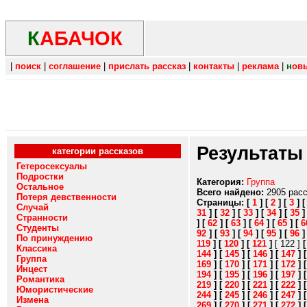
К
АБАЧОК
|
поиск
|
соглашение
|
прислать рассказ
|
контакты
|
реклама
|
н
ов
Результаты
категории рассказов
Гетеросексуалы
Подростки
Категория:
Группа
Остальное
Всего найдено:
2905 рас
Потеря девственности
Страницы:
[
1
]
[
2
]
[
3
]
Случай
31
]
[
32
]
[
33
]
[
34
]
[
35
Странности
]
[
62
]
[
63
]
[
64
]
[
65
]
[
6
Студенты
92
]
[
93
]
[
94
]
[
95
]
[
96
По принуждению
119
]
[
120
]
[
121
]
[ 122 ]
Классика
144
]
[
145
]
[
146
]
[
147
]
Группа
169
]
[
170
]
[
171
]
[
172
]
Инцест
194
]
[
195
]
[
196
]
[
197
]
Романтика
219
]
[
220
]
[
221
]
[
222
]
Юмористические
244
]
[
245
]
[
246
]
[
247
]
Измена
269
]
[
270
]
[
271
]
[
272
]