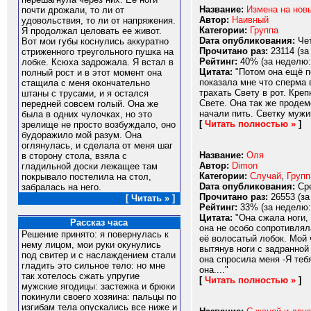
Название:
Измена на новы
почти дрожали, то ли от
Автор:
Наивный
удовольствия, то ли от напряжения.
Категории:
Группа
Я продолжал целовать ее живот.
Dата опубликования:
Чет
Вот мои губы коснулись аккуратно
Прочитано раз:
23114 (за
стриженного треугольного пушка на
Рейтинг:
40% (за неделю:
лобке. Ксюха задрожала. Я встал в
Цитата:
"Потом она ещё п
полный рост и в этот момент она
показала мне что сперма 
стащила с меня окончательно
трахать Свету в рот. Креп
штаны с трусами, и я остался
Свете. Она так же продем
передней совсем голый. Она же
начали пить. Светку мужик
была в одних чулочках, но это
[
Читать полностью »
]
зрелище не просто возбуждало, оно
будоражило мой разум. Она
оглянулась, и сделала от меня шаг
Название:
Оля
в сторону стола, взяла с
Автор:
Dimon
гладильной доски лежащее там
Категории:
Случай
,
Групп
покрывало постелила на стол,
Dата опубликования:
Сре
забралась на него.
Прочитано раз:
26553 (за
[ Читать » ]
Рейтинг:
33% (за неделю:
Цитата:
"Она сжала ноги, 
Рассказ часа
она не особо сопротивлял
Решение принято: я повернулась к
её волосатый лобок. Мой 
нему лицом, мои руки окунулись
вытянув ноги с задранной 
под свитер и с наслаждением стали
она спросила меня -Я теб
гладить это сильное тело: но мне
она...."
так хотелось сжать упругие
[
Читать полностью »
]
мужские ягодицы: застежка и брюки
покинули своего хозяина: пальцы по
изгибам тела опускались все ниже и