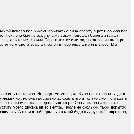
бкой начала пальчиками собирать с лица сперму в рот и собрав все
это. Пока она была с высунутым языком подошёл Серёга и начал
лезы, кряхтение. Кончил Серёга так же быстро, но он все излил в рот
осле чего Света встала с колен и поцеловала меня в засос. Мы
на опять повторила -Не надо. Но меня уже было не остановить. да и
 между ног, но она так сильно их сжала что я только смог погладить
ьше то кончу в штаны и довольно скоро. Она лежала на кровати
пустить моего дружка ей во внутрь. После не скольких таких попыток
нравилась. А если я тебе дам ты со мной будешь дружить? -спросила,