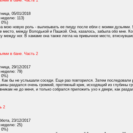
ьями в бане. Часть 1
ница, 05/01/2018
 неделю: 113)
 0%)
а мою новую роль - вылизывать ее пизду после ебли с моими дузьями. 
е место, между Володькой и Пашкой. Она, казалось, забыла обо мне. Ко
ку между ног. В хамаме она также легла на привычное место, втиснувши
ьями в бане. Часть 2
ница, 29/12/2017
 неделю: 79)
 0%)
 Как бы не услышали соседи. Еще раз повторился. Затем последовали ри
шины раздался очень громкий, протяжный крик, исходящий из глубины гру
никам не до меня, и только собрался приложить ухо к двери, как раздалс
ь 2
бота, 23/12/2017
 неделю: 25)
 0%)