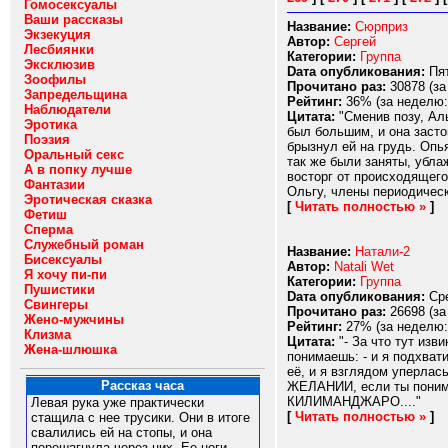
Гомосексуалы
Ваши рассказы
Название:
Сюрприз
Экзекуция
Автор:
Сергей
Лесбиянки
Категории:
Группа
Эксклюзив
Dата опубликования:
Пят
Зоофилы
Прочитано раз:
30878 (за
Запредельщина
Рейтинг:
36% (за неделю:
Наблюдатели
Цитата:
"Сменив позу, Аль
Эротика
был большим, и она засто
Поэзия
брызнул ей на грудь. Опь
Оральный секс
так же были заняты, убла
А в попку лучше
восторг от происходящего
Фантазии
Ольгу, члены периодическ
Эротическая сказка
[
Читать полностью »
]
Фетиш
Сперма
Служебный роман
Название:
Натали-2
Бисексуалы
Автор:
Natali Wet
Я хочу пи-пи
Категории:
Группа
Пушистики
Dата опубликования:
Сре
Свингеры
Прочитано раз:
26698 (за
Жено-мужчины
Рейтинг:
27% (за неделю:
Клизма
Цитата:
"- За что тут изв
Жена-шлюшка
понимаешь: - и я подхват
её, и я взглядом уперлась
Рассказ часа
ЖЕЛАНИИ, если ты понимае
КИЛИМАНДЖАРО...."
Левая рука уже практически
[
Читать полностью »
]
стащила с нее трусики. Они в итоге
свалились ей на стопы, и она
перешагнула через них. Ее ноги