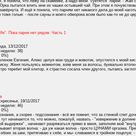
, я поняла, что лежу на скамейке, а надо мной "суетятся" парни: - Жан 
Юрка пытался влить мне из чашки остывший чай. При этом я почувствовал
завёрнута. И ещё я поняла, что парням нет никакого дела до моей нагот
и тоже голые: - после сауны и моего обморока всем было как-то не до цер
fe". Пока парня нет рядом. Часть 1
да, 13/12/2017
 неделю: 38)
 0%)
членом Евгения, Алекс целуя мои груди и животик, опустился к моей кис
иску. Женя пользуясь моментом, взяв меня за волосы, буквально втолк
тро теребит мой клитор, я страстно сосала член другого, пытаясь заглота
а
кресенье, 19/11/2017
 неделю: 46)
 0%)
ознания, а скорее - подсознания - всё же помнит, что за стенкой спит д
 тут начинается то, что можно, пожалуй, назвать - "извержение в долине
ой выдержки" , начинают разряжаться прямо в меня, заполняя мой "внут
крывает вторая волна: - да уж какая волна - просто ЦУНАМИ оргазма. Пр
 обоих за шеи, притягиваю к себе, и мы- сливаемся в тройном поцелуе: 