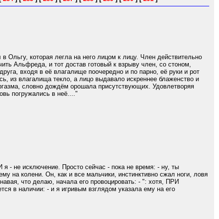
 в Ольгу, которая легла на него лицом к лицу. Член действительно
чить Альфреда, и тот достав готовый к взрыву член, со стоном,
руга, входя в её влагалище поочередно и по парно, её руки и рот
ись, из влагалища текло, а лицо выдавало искреннее блаженство и
 оргазма, словно дождём орошала присутствующих. Удовлетворяя
вь погружались в неё...."
я - не исключение. Просто сейчас - пока не время: - ну, ты
му на колени. Он, как и все мальчики, инстинктивно сжал ноги, ловя
навая, что делаю, начала его провоцировать: - ": хотя, ПРИ
тся в наличии: - и я игривым взглядом указала ему на его