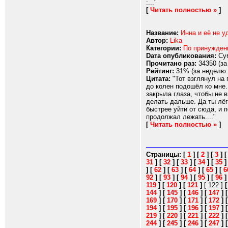
:..."
[
Читать полностью »
]
Название:
Инна и её не у
Автор:
Lika
Категории:
По принужде
Dата опубликования:
Суб
Прочитано раз:
34350 (за
Рейтинг:
31% (за неделю:
Цитата:
"Тот взглянул на 
до колен подошёл ко мне.
закрыла глаза, чтобы не 
делать дальше. Да ты лёг
быстрее уйти от сюда, и п
продолжал лежать...."
[
Читать полностью »
]
Страницы:
[
1
]
[
2
]
[
3
]
31
]
[
32
]
[
33
]
[
34
]
[
35
]
[
62
]
[
63
]
[
64
]
[
65
]
[
6
92
]
[
93
]
[
94
]
[
95
]
[
96
119
]
[
120
]
[
121
]
[ 122 ]
144
]
[
145
]
[
146
]
[
147
]
169
]
[
170
]
[
171
]
[
172
]
194
]
[
195
]
[
196
]
[
197
]
219
]
[
220
]
[
221
]
[
222
]
244
]
[
245
]
[
246
]
[
247
]