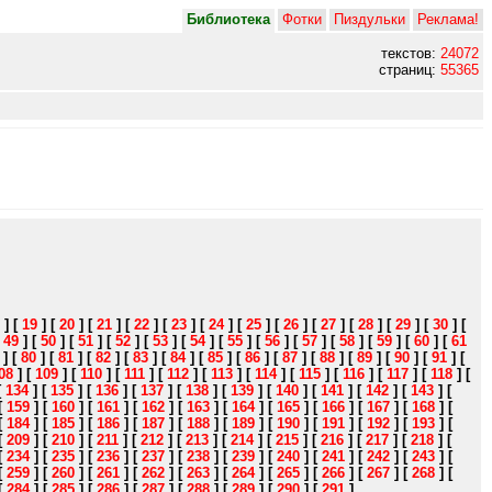
Библиотека
Фотки
Пиздульки
Реклама!
текстов:
24072
страниц:
55365
]
[
19
]
[
20
]
[
21
]
[
22
]
[
23
]
[
24
]
[
25
]
[
26
]
[
27
]
[
28
]
[
29
]
[
30
]
[
[
49
]
[
50
]
[
51
]
[
52
]
[
53
]
[
54
]
[
55
]
[
56
]
[
57
]
[
58
]
[
59
]
[
60
]
[
61
]
[
80
]
[
81
]
[
82
]
[
83
]
[
84
]
[
85
]
[
86
]
[
87
]
[
88
]
[
89
]
[
90
]
[
91
]
[
08
]
[
109
]
[
110
]
[
111
]
[
112
]
[
113
]
[
114
]
[
115
]
[
116
]
[
117
]
[
118
]
[
[
134
]
[
135
]
[
136
]
[
137
]
[
138
]
[
139
]
[
140
]
[
141
]
[
142
]
[
143
]
[
[
159
]
[
160
]
[
161
]
[
162
]
[
163
]
[
164
]
[
165
]
[
166
]
[
167
]
[
168
]
[
[
184
]
[
185
]
[
186
]
[
187
]
[
188
]
[
189
]
[
190
]
[
191
]
[
192
]
[
193
]
[
[
209
]
[
210
]
[
211
]
[
212
]
[
213
]
[
214
]
[
215
]
[
216
]
[
217
]
[
218
]
[
[
234
]
[
235
]
[
236
]
[
237
]
[
238
]
[
239
]
[
240
]
[
241
]
[
242
]
[
243
]
[
[
259
]
[
260
]
[
261
]
[
262
]
[
263
]
[
264
]
[
265
]
[
266
]
[
267
]
[
268
]
[
[
284
]
[
285
]
[
286
]
[
287
]
[
288
]
[
289
]
[
290
]
[
291
]