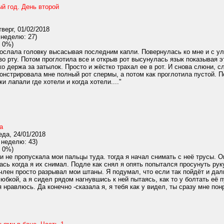
й год. День второй
верг, 01/02/2018
 неделю: 27)
 0%)
ослала головку высасывая последним капли. Повернулась ко мне и с улы
во рту. Потом проглотила все и открыв рот высунулась язык показывая 
ко держа за затылок. Просто и жёстко трахал ее в рот. И снова слюни, с
онстрировала мне полный рот спермы, а потом как проглотила пустой. П
и лапали где хотели и когда хотели...."
а
да, 24/01/2018
 неделю: 43)
 0%)
и не пропускала мои пальцы туда. тогда я начал снимать с неё трусы. О
ась когда я их снимал. Подле как снял я опять попытался просунуть руку
член просто разрывал мои штаны. Я подумал, что если так пойдёт и дал
юбкой, а я сидел рядом нагнувшись к ней пытаясь, как то у болтать её 
я нравлюсь. Да конечно -сказала я, я тебя как у видел, ты сразу мне по