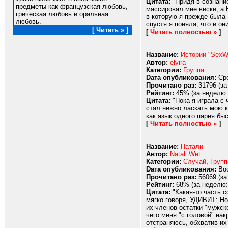
Цитата:
"Придя в сознание
предметы как французская любовь,
массировал мне виски, а 
греческая любовь и оральная
в которую я прежде была 
любовь.
спустя я поняла, что и он
[ Читать » ]
[
Читать полностью »
]
Название:
Истории "SexWi
Автор:
elvira
Категории:
Группа
Dата опубликования:
Сре
Прочитано раз:
31796 (за
Рейтинг:
45% (за неделю:
Цитата:
"Пока я играла с 
стал нежно ласкать мою к
как язык одного парня быс
[
Читать полностью »
]
Название:
Натали
Автор:
Natali Wet
Категории:
Случай
,
Групп
Dата опубликования:
Вос
Прочитано раз:
56069 (за
Рейтинг:
68% (за неделю:
Цитата:
"Какая-то часть с
мягко говоря, УДИВИТ: Но
их членов остатки "мужск
чего меня "с головой" на
отстраняюсь, обхватив их