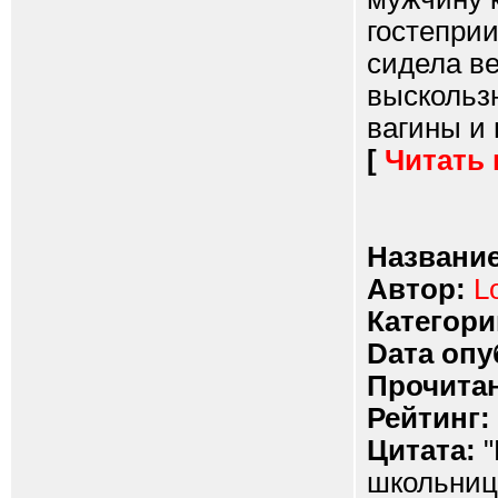
гостепри
сидела ве
выскользн
вагины и 
[
Читать
Название
Автор:
L
Категори
Dата опу
Прочитан
Рейтинг:
Цитата:
"
школьницу