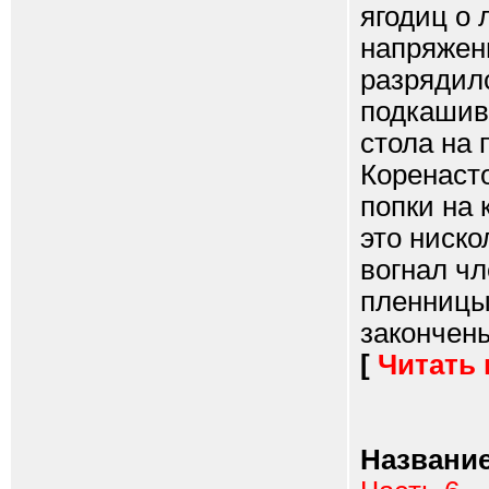
ягодиц о 
напряжен
разрядил
подкашива
стола на 
Коренасто
попки на 
это ниск
вогнал чл
пленницы
закончены.
[
Читать
Название