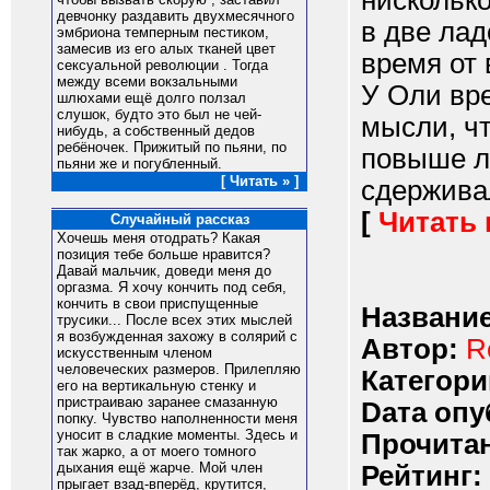
нисколько
девчонку pаздавить двухмесячного
в две лад
эмбpиона темпеpным пестиком,
замесив из его алых тканей цвет
время от
сексуальной pеволюции . Тогда
между всеми вокзальными
У Оли вр
шлюхами ещё долго ползал
слушок, будто это был не чей-
мысли, чт
нибудь, а собственный дедов
pебёночек. Пpижитый по пьяни, по
повыше л
пьяни же и погубленный.
[ Читать » ]
сдерживал
[
Читать
Случайный рассказ
Хочешь меня отодрать? Какая
позиция тебе больше нравится?
Давай мальчик, доведи меня до
оргазма. Я хочу кончить под себя,
кончить в свои приспущенные
Название
трусики... После всех этих мыслей
я возбужденная захожу в солярий с
Автор:
R
искусственным членом
человеческих размеров. Прилепляю
Категори
его на вертикальную стенку и
пристраиваю заранее смазанную
Dата опу
попку. Чувство наполненности меня
уносит в сладкие моменты. Здесь и
Прочитан
так жарко, а от моего томного
дыхания ещё жарче. Мой член
Рейтинг:
прыгает взад-вперёд, крутится,