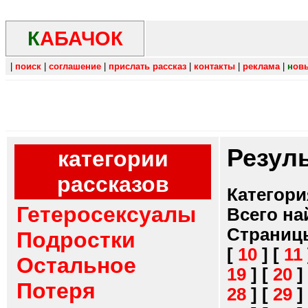
К
АБАЧОК
|
поиск
|
соглашение
|
прислать рассказ
|
контакты
|
реклама
|
н
ов
Резул
категории
рассказов
Категори
Гетеросексуалы
Всего на
Страниц
Подростки
[
10
]
[
11
Остальное
19
]
[
20
]
Потеря
28
]
[
29
]