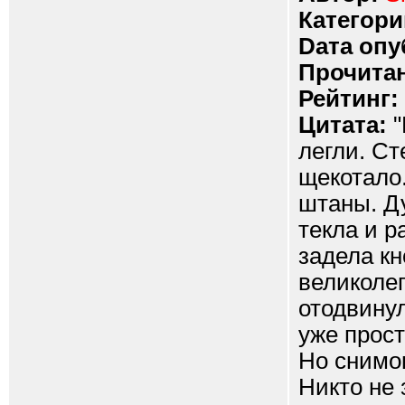
Категори
Dата опу
Прочитан
Рейтинг:
Цитата:
"
легли. Ст
щекотало.
штаны. Ду
текла и р
задела кн
великолеп
отодвинул
уже прост
Но снимок
Никто не 