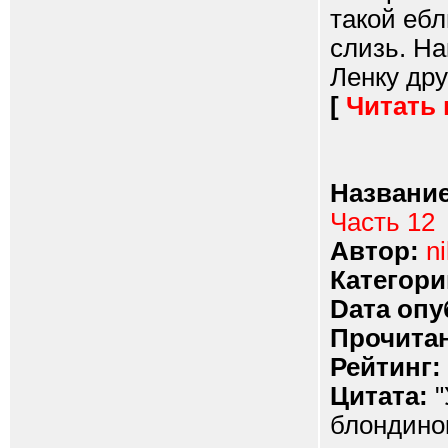
такой ебл
слизь. На
Ленку дру
[
Читать
Название
Часть 12
Автор:
ni
Категори
Dата опу
Прочитан
Рейтинг:
Цитата:
"
блондинок