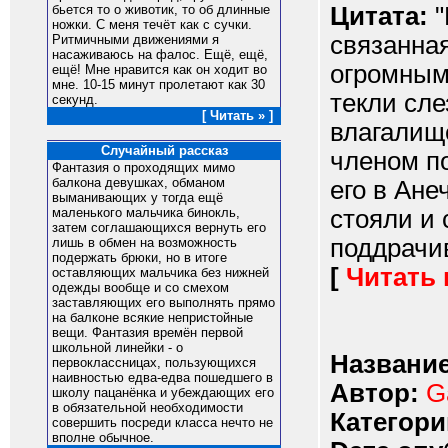
Цитата:
"
бьется то о животик, то об длинные
ножки. С меня течёт как с сучки.
связанная
Ритмичными движениями я
насаживаюсь на фалос. Ещё, ещё,
огромным
ещё! Мне нравится как он ходит во
мне. 10-15 минут пролетают как 30
текли сл
секунд.
[ Читать » ]
влагалищ
Случайный рассказ
членом п
Фантазия о проходящих мимо
балкона девушках, обманом
его в Ане
выманивающих у тогда ещё
стояли и 
маленького мальчика бинокль,
затем соглашающихся вернуть его
поддрачив
лишь в обмен на возможность
подержать брюки, но в итоге
[
Читать
оставляющих мальчика без нижней
одежды вообще и со смехом
заставляющих его выполнять прямо
на балконе всякие непристойные
вещи. Фантазия времён первой
школьной линейки - о
Название
первоклассницах, пользующихся
наивностью едва-едва пошедшего в
Автор:
G
школу пацанёнка и убеждающих его
в обязательной необходимости
Категори
совершить посреди класса нечто не
вполне обычное.