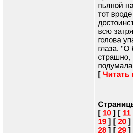
пьяной на
тот врод
достоинс
всю затря
голова уп
глаза. "О
страшно, 
подумала 
[
Читать
Страниц
[
10
]
[
11
19
]
[
20
]
28
]
[
29
]