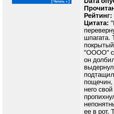
Dата опу
[ Читать » ]
Прочитан
Рейтинг:
Цитата:
"
переверну
шпагата. 
покрытый
"ОООО" с
он долбил
выдернул 
подтащил 
пощечин, 
него свой
пропихнул
непонятн
ее в рот.