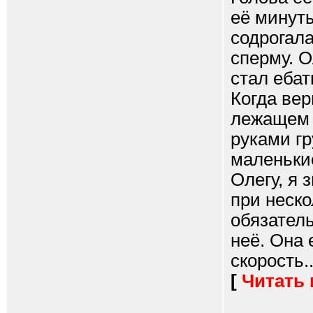
её минуты
содрогала
сперму. О
стал ебат
Когда вер
лежащем 
руками гр
маленьки
Олегу, я 
при неско
обязатель
неё. Она 
скорость..
[
Читать