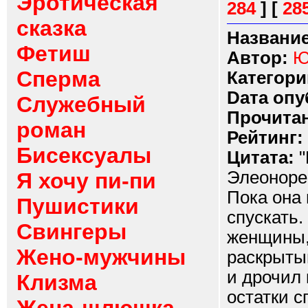
Эротическая
284
]
[
28
сказка
Название
Фетиш
Автор:
Ю
Сперма
Категори
Dата опу
Служебный
Прочитан
роман
Рейтинг:
Бисексуалы
Цитата:
"
Элеоноре 
Я хочу пи-пи
Пока она 
Пушистики
спускать.
Свингеры
женщины,
Жено-мужчины
раскрытый
и дрочил 
Клизма
остатки с