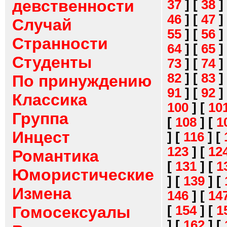
девственности
37
]
[
38
]
46
]
[
47
]
Случай
55
]
[
56
]
Странности
64
]
[
65
]
Студенты
73
]
[
74
]
82
]
[
83
]
По принуждению
91
]
[
92
]
Классика
100
]
[
10
Группа
[
108
]
[
1
Инцест
]
[
116
]
[
123
]
[
12
Романтика
[
131
]
[
1
Юмористические
]
[
139
]
[
Измена
146
]
[
14
[
154
]
[
1
Гомосексуалы
]
[
162
]
[