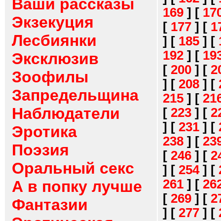
Ваши рассказы
169
]
[
17
Экзекуция
[
177
]
[
1
Лесбиянки
]
[
185
]
[
192
]
[
19
Эксклюзив
[
200
]
[
2
Зоофилы
]
[
208
]
[
Запредельщина
215
]
[
21
Наблюдатели
[
223
]
[
2
]
[
231
]
[
Эротика
238
]
[
23
Поэзия
[
246
]
[
2
Оральный секс
]
[
254
]
[
261
]
[
26
А в попку лучше
[
269
]
[
2
Фантазии
]
[
277
]
[