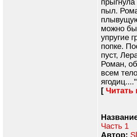
прыгнула 
пыл. Рома
плывущую 
можно был
упругие г
попке. По
пуст, Лер
Роман, об
всем тел
ягодиц...."
[
Читать
Название
Часть 1
Автор:
S