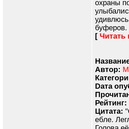
охраны по
улыбались
удивлюсь 
буферов. 
[
Читать
Название
Автор:
М
Категори
Dата опу
Прочитан
Рейтинг:
Цитата:
"
ебле. Лег
Голова её