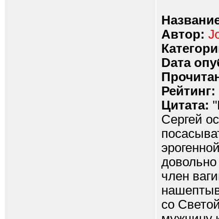
Название
Автор:
J
Категори
Dата опу
Прочитан
Рейтинг:
Цитата:
"
Сергей ос
посасыват
эрогенной
довольно
член ваги
нашептыв
со Светой
мужчину к