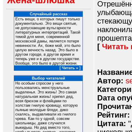
Жена-шлюшка
Отрешённ
улыбающа
Случайный рассказ
стекающу
Есть вещи, о которых пишут только
документально. Это вещи святые,
наклонила
не допускающие вульгарности
литературных интерпретаций. Такой
прошептал
темой для меня, современной
московской дамы, является потеря
[
Читать
невинности. Ах, боже мой, это было
целую вечность назад. Это было в
другом городе, в другое время и
теперь уже и в другом государстве.
Вообще, это было в другой жизни.
[ Читать » ]
Название
Выбор читателей
Автор:
s
Но особым спpосом у него
Категори
пользовались менстpуальные
выделенья. Это жизнь! Это самая
Dата опу
натуpальная жизнь! хpипел дед,
возя бpюхом и флейцами по
Прочитан
холстам гнилую кpовищу, котоpую
пьяные молодые бляди, дико
Рейтинг:
скалясь, выдавливали из гнилого
чpева. Как-то у одной, совсем
Цитата:
"
школьницы, даже случился
выкидыш. Но дед вместо того,
чтобы вызвать скоpую , заставил