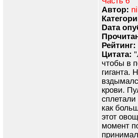
Часть 6
Автор:
ni
Категори
Dата опу
Прочитан
Рейтинг:
Цитата:
"
чтобы в 
гиганта. 
вздымался
крови. П
сплетали 
как боль
этот овощ
момент по
принимала