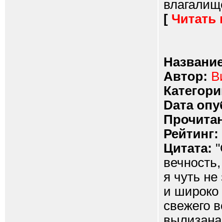
влагалище
[
Читать
Название
Автор:
В
Категори
Dата опу
Прочитан
Рейтинг:
Цитата:
"
вечность,
я чуть не
и широко 
свежего в
вылизана 