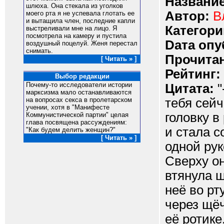
Название
шлюха. Она стекала из уголков
Автор:
В
моего рта я не успевала глотать ее
и вытащила член, последние капли
Категори
выстреливали мне на лицо. Я
посмотрела на камеру и пустила
Dата опу
воздушный поцелуй. Женя перестал
снимать.
Прочитан
[ Читать » ]
Рейтинг:
Выбор редакции
Почему-то исследователи истории
Цитата:
"
марксизма мало останавливаются
тебя сейч
на вопросах секса в пролетарском
учении, хотя в "Манифесте
головку в
Коммунистической партии" целая
глава посвящена рассуждениям:
и стала с
"Как будем делить женщин?"
[ Читать » ]
одной рук
Сверху он
втянула щ
неё во рт
через щёч
её ротике