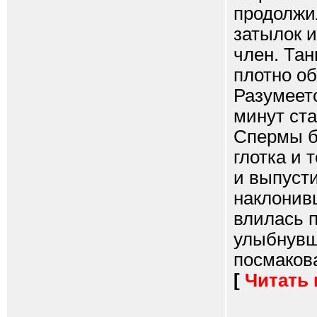
продолжил
затылок и
член. Та
плотно об
Разумеетс
минут ста
Спермы б
глотка и 
и выпусти
наклонивш
влилась 
улыбнувши
посмакова
[
Читать