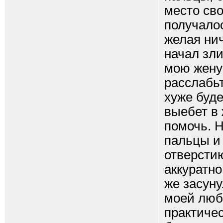
место сво
получалос
желая нич
начал зли
мою жену 
расслабьт
хуже буде
выебет в 
помочь. 
пальцы и
отверстию
аккуратно
же засуну
моей люб
практичес