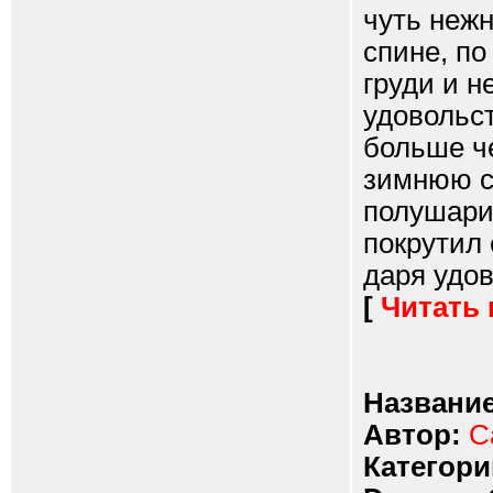
чуть нежн
спине, по
груди и н
удовольс
больше че
зимнюю с
полушари
покрутил 
даря удов
[
Читать
Название
Автор:
С
Категори