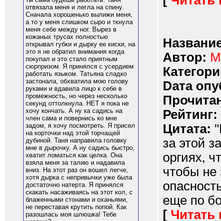
[
Читать
отвязала меня и легла на спину.
Сначала хорошенько вылижи меня,
а то у меня слишком сыро и ткнула
меня себе между ног. Вырез в
кожаных трусах полностью
Название
открывал губки и дырку ее киски, на
это я не обратил внимания когда
Автор:
М
покупал и это стало приятным
сюрпризом. Я принялся с усердием
Категори
работать языком. Татьяна сладко
застонала, обхватила мою голову
Dата опу
руками и вдавила лицо к себе в
промежность, но через несколько
Прочитан
секунд оттолкнула. НЕТ я пока не
хочу кончать. А ну ка садись на
Рейтинг:
член сама и повернись ко мне
Цитата:
"
задом, я хочу посмотреть. Я присел
на корточки над этой торчащей
за этой з
дубиной. Таня направила головку
мне в дырочку. А ну садись быстро,
оргиях, ч
хватит ломаться как целка. Она
взяла меня за талию и надавила
чтобы не 
вниз. На этот раз он вошел легче,
хотя дырка с непривычки уже была
опасность
достаточно натерта. Я принялся
скакать насаживаясь на этот кол, с
еще по бо
блаженными стонами и оханьями,
не переставая крутить попой. Как
[
Читать
разошлась моя шлюшка! Тебе