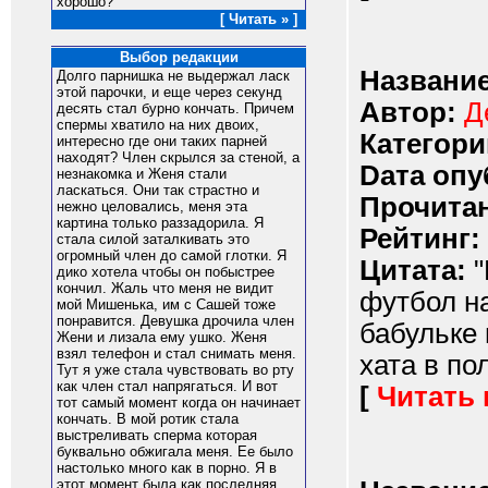
хорошо?
[ Читать » ]
Выбор редакции
Название
Долго парнишка не выдержал ласк
этой парочки, и еще через секунд
Автор:
Д
десять стал бурно кончать. Причем
спермы хватило на них двоих,
Категори
интересно где они таких парней
находят? Член скрылся за стеной, а
Dата опу
незнакомка и Женя стали
ласкаться. Они так страстно и
Прочитан
нежно целовались, меня эта
картина только раззадорила. Я
Рейтинг:
стала силой заталкивать это
огромный член до самой глотки. Я
Цитата:
"
дико хотела чтобы он побыстрее
кончил. Жаль что меня не видит
футбол н
мой Мишенька, им с Сашей тоже
понравится. Девушка дрочила член
бабульке 
Жени и лизала ему ушко. Женя
взял телефон и стал снимать меня.
хата в по
Тут я уже стала чувствовать во рту
как член стал напрягаться. И вот
[
Читать
тот самый момент когда он начинает
кончать. В мой ротик стала
выстреливать сперма которая
буквально обжигала меня. Ее было
настолько много как в порно. Я в
этот момент была как последняя