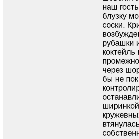
наш гость
блузку м
соски. Кр
возбужден
рубашки 
коктейль 
промежнос
через шор
бы не пок
контролир
останавли
ширинкой
кружевны
втянулась
собствен