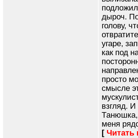
подложил
дыроч. По
голову, ч
отвратите
угаре, за
как под н
посторон
направле
просто м
смысле эт
мускулист
взгляд. И
Танюшка,
меня рядо
[
Читать