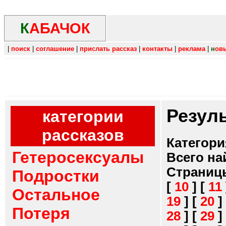
К
АБАЧОК
|
поиск
|
соглашение
|
прислать рассказ
|
контакты
|
реклама
|
н
ов
Резул
категории
рассказов
Категори
Гетеросексуалы
Всего на
Страниц
Подростки
[
10
]
[
11
Остальное
19
]
[
20
]
Потеря
28
]
[
29
]