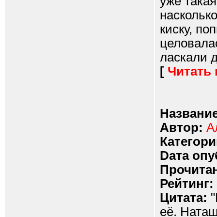
уже такая
насколько
киску, по
целовалас
ласкали д
[
Читать
Название
Автор:
А
Категори
Dата опу
Прочитан
Рейтинг:
Цитата:
"
её. Ната