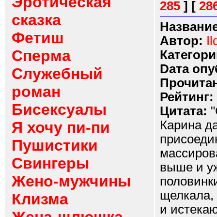
Эротическая
285
]
[
28
сказка
Название
Фетиш
Автор:
Il
Сперма
Категори
Dата опу
Служебный
Прочитан
роман
Рейтинг:
Бисексуалы
Цитата:
"
Карина да
Я хочу пи-пи
присоедин
Пушистики
массиров
Свингеры
выше и уж
Жено-мужчины
половинки
щелкала, 
Клизма
и истека