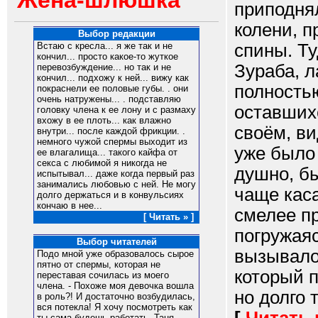
Жена-шлюшка
приподнял
колени, 
Выбор редакции
спины. Ту
Встаю с кресла... я же так и не
кончил... просто какое-то жуткое
Зураба, л
перевозбуждение... но так и не
кончил... подхожу к ней... вижу как
полность
покраснели ее половые губы. . они
очень натружены... . подставляю
оставшихс
головку члена к ее лону и с размаху
вхожу в ее плоть... как влажно
своём, ви
внутри... после каждой фрикции. .
немного чужой спермы выходит из
уже было
ее влагалища... такого кайфа от
секса с любимой я никогда не
душно, бы
испытывал... даже когда первый раз
занимались любовью с ней. Не могу
чаще каса
долго держаться и в конвульсиях
кончаю в нее...
смелее п
[ Читать » ]
погружая
Выбор читателей
вызывало
Подо мной уже образовалось сырое
пятно от спермы, которая не
который 
переставая сочилась из моего
члена. - Похоже моя девочка вошла
но долго 
в роль?! И достаточно возбудилась,
вся потекла! Я хочу посмотреть как
ты сама будешь работать. Таня