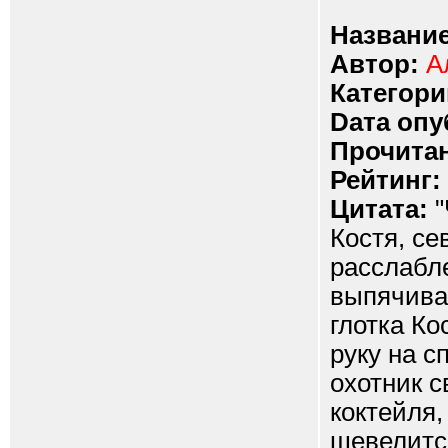
Название
Автор:
А
Категори
Dата опу
Прочитан
Рейтинг:
Цитата:
"
Костя, се
расслабле
выпячивал
глотка Ко
руку на с
охотник с
коктейля,
шевелится