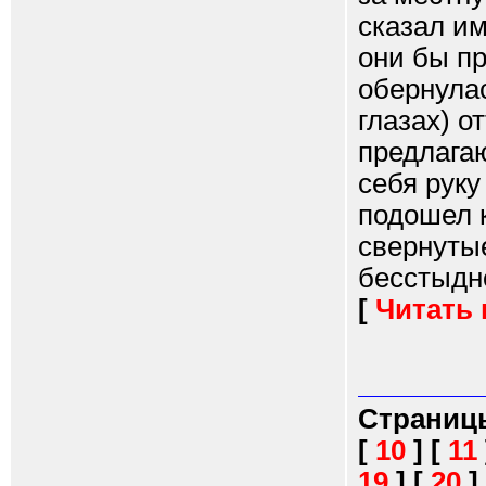
сказал им
они бы п
обернулас
глазах) о
предлагаю
себя руку
подошел к
свернутые
бесстыдно
[
Читать
Страниц
[
10
]
[
11
19
]
[
20
]