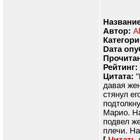
Название
Автор:
A
Категори
Dата опу
Прочитан
Рейтинг:
Цитата:
"
давая же
стянул ег
подтолкну
Марио. Н
подвел же
плечи. На
[
Читать