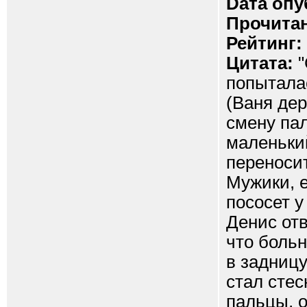
Dата опу
Прочитан
Рейтинг:
Цитата:
"
попыталас
(Ваня дер
смену пал
маленький
переносит
Мужики, е
пососет у
Денис отв
что больн
в задницу
стал сте
пальцы, о