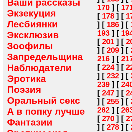
Ваши рассказы
170
]
[
17
Экзекуция
[
178
]
[
1
Лесбиянки
]
[
186
]
[
193
]
[
19
Эксклюзив
[
201
]
[
2
Зоофилы
]
[
209
]
[
Запредельщина
216
]
[
21
Наблюдатели
[
224
]
[
2
]
[
232
]
[
Эротика
239
]
[
24
Поэзия
[
247
]
[
2
Оральный секс
]
[
255
]
[
262
]
[
26
А в попку лучше
[
270
]
[
2
Фантазии
]
[
278
]
[