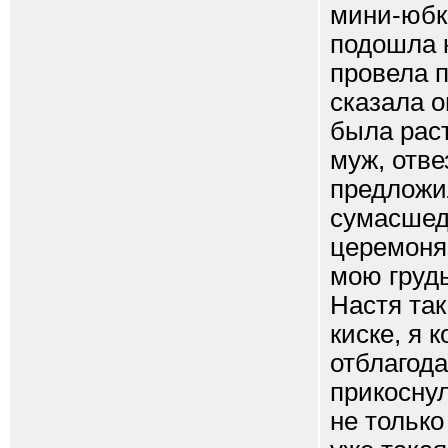
мини-юбке
подошла к
провела п
сказала о
была раст
муж, отве
предложил
сумасшед
церемоняс
мою грудь
Настя так
киске, я 
отблагода
прикоснул
не только