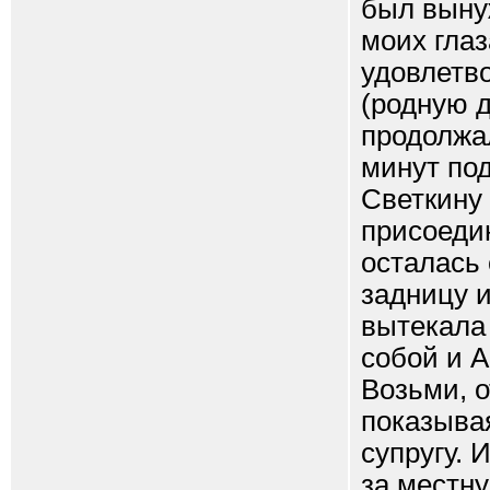
был вынуж
моих глаз
удовлетво
(родную д
продолжал
минут под
Светкину 
присоедин
осталась
задницу и
вытекала
собой и А
Возьми, о
показыва
супругу. 
за местну