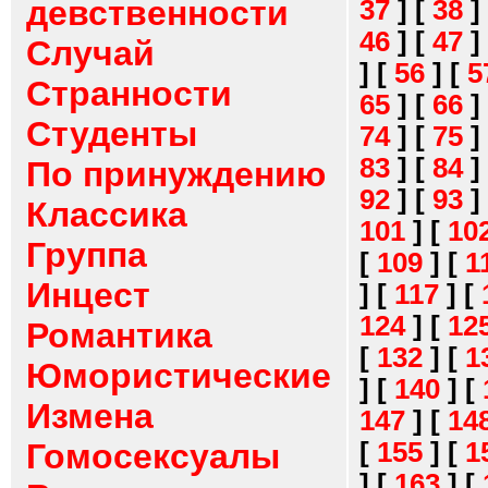
девственности
37
]
[
38
]
46
]
[
47
]
Случай
]
[
56
]
[
5
Странности
65
]
[
66
]
Студенты
74
]
[
75
]
83
]
[
84
]
По принуждению
92
]
[
93
]
Классика
101
]
[
10
Группа
[
109
]
[
1
Инцест
]
[
117
]
[
124
]
[
12
Романтика
[
132
]
[
1
Юмористические
]
[
140
]
[
Измена
147
]
[
14
[
155
]
[
1
Гомосексуалы
]
[
163
]
[