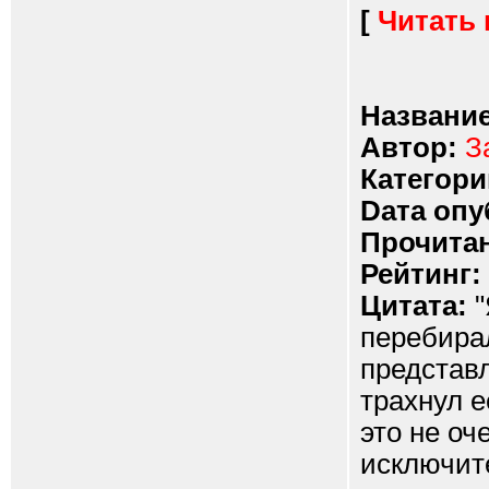
[
Читать
Название
Автор:
З
Категори
Dата опу
Прочитан
Рейтинг:
Цитата:
"
перебира
представ
трахнул е
это не оч
исключит