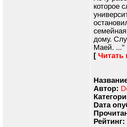
которое с
универси
останови
семейная 
дому. Сл
Маей. ..."
[
Читать
Название
Автор:
D
Категори
Dата опу
Прочитан
Рейтинг: