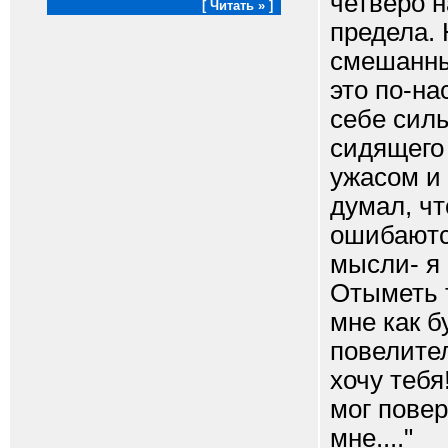
четверо н
[ Читать » ]
предела.
смешанны
это по-на
себе силы
сидящего 
ужасом и 
думал, чт
ошибаются
мысли- я 
Отыметь т
мне как б
повелител
хочу тебя
мог повер
мне...."