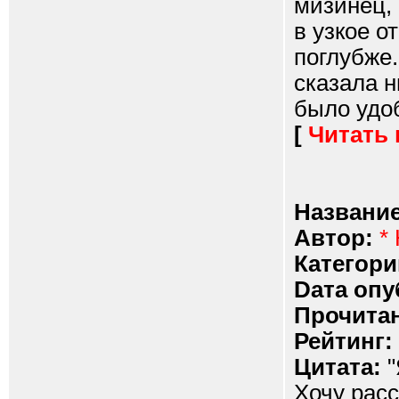
мизинец,
в узкое о
поглубже.
сказала н
было удоб
[
Читать
Название
Автор:
*
Категори
Dата опу
Прочитан
Рейтинг:
Цитата:
"
Хочу рас