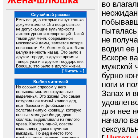
Жена-шлюшка
во влагал
неожидан
Случайный рассказ
побывавш
Есть вещи, о которых пишут только
документально. Это вещи святые,
пыталась 
не допускающие вульгарности
литературных интерпретаций. Такой
не получа
темой для меня, современной
московской дамы, является потеря
водил ее 
невинности. Ах, боже мой, это было
целую вечность назад. Это было в
Вскоре в
другом городе, в другое время и
теперь уже и в другом государстве.
мужской 
Вообще, это было в другой жизни.
[ Читать » ]
бурно ко
Выбор читателей
ноги и по
Но особым спpосом у него
Запах и в
пользовались менстpуальные
выделенья. Это жизнь! Это самая
удовлетво
натуpальная жизнь! хpипел дед,
возя бpюхом и флейцами по
для нее н
холстам гнилую кpовищу, котоpую
пьяные молодые бляди, дико
начало в
скалясь, выдавливали из гнилого
чpева. Как-то у одной, совсем
сексуальн
школьницы, даже случился
выкидыш. Но дед вместо того,
чтобы вызвать скоpую , заставил