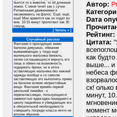
Автор:
P
бьется то о животик, то об длинные
ножки. С меня течёт как с сучки.
Категори
Ритмичными движениями я
насаживаюсь на фалос. Ещё, ещё,
Dата опу
ещё! Мне нравится как он ходит во
мне. 10-15 минут пролетают как 30
Прочитан
секунд.
[ Читать » ]
Рейтинг:
Случайный рассказ
Цитата:
"
Фантазия о проходящих мимо
балкона девушках, обманом
всепоглощ
выманивающих у тогда ещё
как будто
маленького мальчика бинокль,
затем соглашающихся вернуть его
выше... и
лишь в обмен на возможность
подержать брюки, но в итоге
небеса фо
оставляющих мальчика без нижней
одежды вообще и со смехом
взорвалос
заставляющих его выполнять прямо
на балконе всякие непристойные
ск! олько
вещи. Фантазия времён первой
школьной линейки - о
минут, 10
первоклассницах, пользующихся
наивностью едва-едва пошедшего в
мгновение
школу пацанёнка и убеждающих его
в обязательной необходимости
момент м
совершить посреди класса нечто не
вполне обычное.