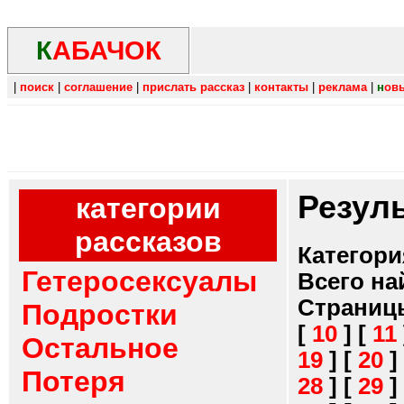
К
АБАЧОК
|
поиск
|
соглашение
|
прислать рассказ
|
контакты
|
реклама
|
н
ов
Резул
категории
рассказов
Категори
Гетеросексуалы
Всего на
Страниц
Подростки
[
10
]
[
11
Остальное
19
]
[
20
]
Потеря
28
]
[
29
]