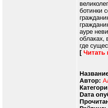
великоле
ботинки с
гражданин
гражданин
ауре неви
облаках, 
где сущес
[
Читать
Название
Автор:
А
Категори
Dата опу
Прочитан