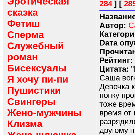
Эротическая
284
]
[
28
сказка
Название
Фетиш
Автор:
С
Сперма
Категори
Dата опу
Служебный
Прочитан
роман
Рейтинг:
Бисексуалы
Цитата:
"
Саша вогн
Я хочу пи-пи
Девочка к
Пушистики
попку пр
Свингеры
тоже вре
Жено-мужчины
время от 
разрядилс
Клизма
другому п