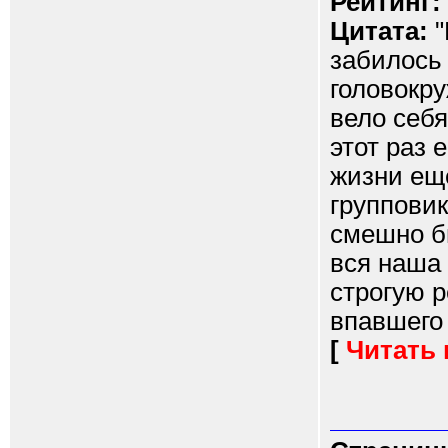
Рейтинг:
Цитата:
"
забилось 
головокру
вело себя
этот раз е
жизни ещё
групповик
смешно б
вся наша
строгую р
впавшего 
[
Читать