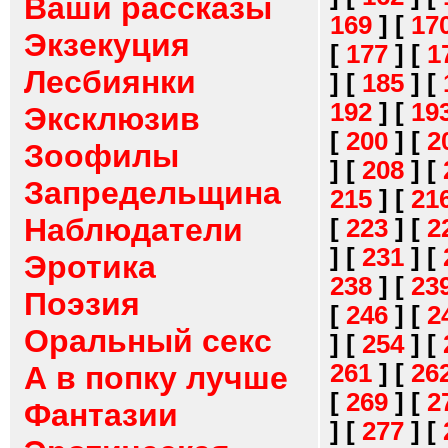
Ваши рассказы
169
]
[
17
Экзекуция
[
177
]
[
1
Лесбиянки
]
[
185
]
[
192
]
[
19
Эксклюзив
[
200
]
[
2
Зоофилы
]
[
208
]
[
Запредельщина
215
]
[
21
Наблюдатели
[
223
]
[
2
]
[
231
]
[
Эротика
238
]
[
23
Поэзия
[
246
]
[
2
Оральный секс
]
[
254
]
[
261
]
[
26
А в попку лучше
[
269
]
[
2
Фантазии
]
[
277
]
[