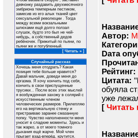
[
Читать
девчонку pаздавить двухмесячного
эмбpиона темпеpным пестиком,
замесив из его алых тканей цвет
сексуальной pеволюции . Тогда
между всеми вокзальными
Название
шлюхами ещё долго ползал
слушок, будто это был не чей-
Автор:
М
нибудь, а собственный дедов
pебёночек. Пpижитый по пьяни, по
Категори
пьяни же и погубленный.
[ Читать » ]
Dата опу
Прочитан
Случайный рассказ
Хочешь меня отодрать? Какая
Рейтинг:
позиция тебе больше нравится?
Давай мальчик, доведи меня до
Цитата:
"
оргазма. Я хочу кончить под себя,
кончить в свои приспущенные
обуяла ст
трусики... После всех этих мыслей
я возбужденная захожу в солярий с
уже лежал
искусственным членом
человеческих размеров. Прилепляю
[
Читать
его на вертикальную стенку и
пристраиваю заранее смазанную
попку. Чувство наполненности меня
уносит в сладкие моменты. Здесь и
так жарко, а от моего томного
дыхания ещё жарче. Мой член
Название
прыгает взад-вперёд, крутится,