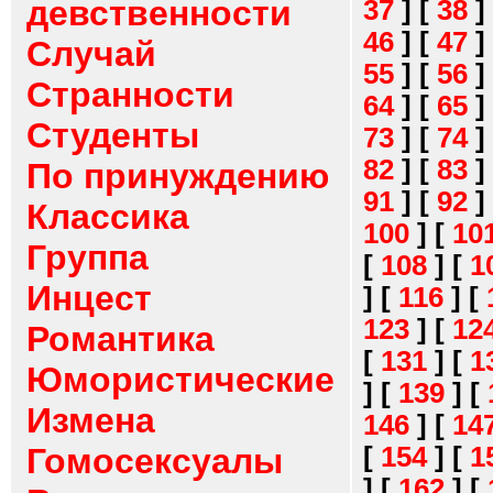
девственности
37
]
[
38
]
46
]
[
47
]
Случай
55
]
[
56
]
Странности
64
]
[
65
]
Студенты
73
]
[
74
]
82
]
[
83
]
По принуждению
91
]
[
92
]
Классика
100
]
[
10
Группа
[
108
]
[
1
Инцест
]
[
116
]
[
123
]
[
12
Романтика
[
131
]
[
1
Юмористические
]
[
139
]
[
Измена
146
]
[
14
[
154
]
[
1
Гомосексуалы
]
[
162
]
[