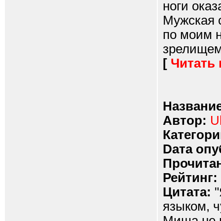
ноги оказ
Мужская с
по моим 
зрелищем.
[
Читать
Название
Автор:
U
Категори
Dата опу
Прочитан
Рейтинг:
Цитата:
"
языком, ч
Миша не в