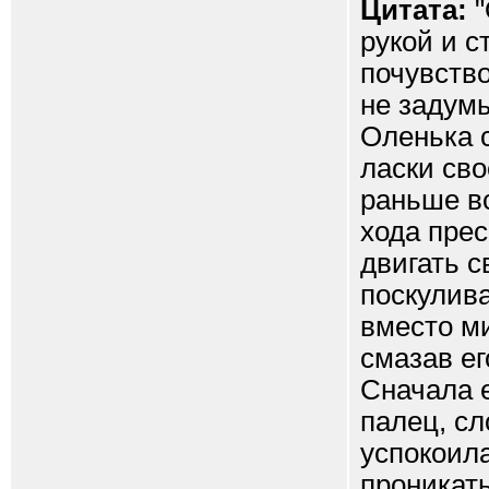
Цитата:
"
рукой и с
почувство
не задумы
Оленька с
ласки сво
раньше вс
хода прес
двигать с
поскулива
вместо м
смазав е
Сначала 
палец, сл
успокоила
проникать