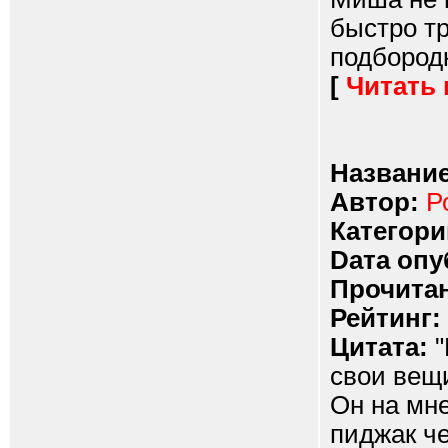
быстро тр
подбородк
[
Читать
Название
Автор:
Р
Категори
Dата опу
Прочитан
Рейтинг:
Цитата:
"
свои вещ
Он на мн
пиджак че