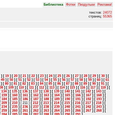
Библиотека
Фотки
Пиздульки
Реклама!
текстов:
24072
страниц:
55365
]
[
19
]
[
20
]
[
21
]
[
22
]
[
23
]
[
24
]
[
25
]
[
26
]
[
27
]
[
28
]
[
29
]
[
30
]
[
[
49
]
[
50
]
[
51
]
[
52
]
[
53
]
[
54
]
[
55
]
[
56
]
[
57
]
[
58
]
[
59
]
[
60
]
[
61
]
[
80
]
[
81
]
[
82
]
[
83
]
[
84
]
[
85
]
[
86
]
[
87
]
[
88
]
[
89
]
[
90
]
[
91
]
[
08
]
[
109
]
[
110
]
[
111
]
[
112
]
[
113
]
[
114
]
[
115
]
[
116
]
[
117
]
[
118
]
[
[
134
]
[
135
]
[
136
]
[
137
]
[
138
]
[
139
]
[
140
]
[
141
]
[
142
]
[
143
]
[
[
159
]
[
160
]
[
161
]
[
162
]
[
163
]
[
164
]
[
165
]
[
166
]
[
167
]
[
168
]
[
[
184
]
[
185
]
[
186
]
[
187
]
[
188
]
[
189
]
[
190
]
[
191
]
[
192
]
[
193
]
[
[
209
]
[
210
]
[ 211 ]
[
212
]
[
213
]
[
214
]
[
215
]
[
216
]
[
217
]
[
218
]
[
[
234
]
[
235
]
[
236
]
[
237
]
[
238
]
[
239
]
[
240
]
[
241
]
[
242
]
[
243
]
[
[
259
]
[
260
]
[
261
]
[
262
]
[
263
]
[
264
]
[
265
]
[
266
]
[
267
]
[
268
]
[
[
284
]
[
285
]
[
286
]
[
287
]
[
288
]
[
289
]
[
290
]
[
291
]