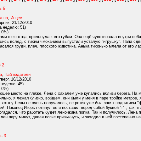
ь 6
уппа
,
Инцест
рник, 21/12/2010
а неделю: 51)
 0%)
ами шею отца, прильнула к его губам. Она ещё чувствовала внутри себя
шись вслед, с тихим чмоканием выпустили усталую "игрушку". Папа сдви
сался груди, плеч, плоского животика. Анька тихонько млела от его лас
 2
а
,
Наблюдатели
верг, 16/12/2010
 неделю: 45)
 0%)
ошее место на пляже, Лена с хахалем уже купались вблизи берега. На м
ильно, я лежал близко, вобщем, они были у меня в паре тройке метров, 
, хотя у Лены не очень получалось, ее ротик уже был занят поднятием 
стал!! Наконец Игорь потянул ее и поставил перед собой буквой "г" , так
огадался, что работать будет леночкина попка. Так и получилось, Лена п
лен пару минут, давая попке привыкнуть, и заходил в ней постепенно на
ь 3