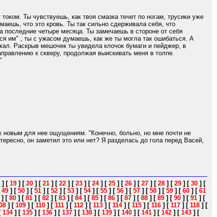
 током. Ты чувствуешь, как твоя смазка течет по ногам, трусики уже
маешь, что это кровь. Ты так сильно сдерживала себя, что
ила последние четыре месяца. Ты замечаешь в стороне от себя
ься им" , ты с ужасом думаешь, как же ты могла так ошибаться. А
ежал. Раскрыв мешочек ты увидела клочок бумаги и пейджер, в
аправлению к скверу, продолжая выискивать меня в толпе.
"
 новым для нее ощущениям. "Конечно, больно, но мне почти не
тересно, он заметил это или нет? Я разделась до гола перед Васей,
]
[
19
]
[
20
]
[
21
]
[
22
]
[
23
]
[
24
]
[
25
]
[
26
]
[
27
]
[
28
]
[
29
]
[
30
]
[
[
49
]
[
50
]
[
51
]
[
52
]
[
53
]
[
54
]
[
55
]
[
56
]
[
57
]
[
58
]
[
59
]
[
60
]
[
61
]
[
80
]
[
81
]
[
82
]
[
83
]
[
84
]
[
85
]
[
86
]
[
87
]
[
88
]
[
89
]
[
90
]
[
91
]
[
08
]
[
109
]
[
110
]
[
111
]
[
112
]
[
113
]
[
114
]
[
115
]
[
116
]
[
117
]
[
118
]
[
[
134
]
[
135
]
[
136
]
[
137
]
[
138
]
[
139
]
[
140
]
[
141
]
[
142
]
[
143
]
[