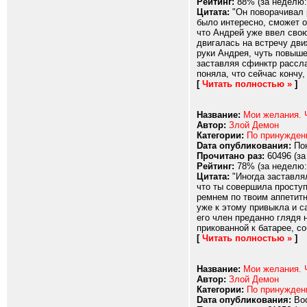
Рейтинг:
88% (за неделю:
Цитата:
"Он поворачивал 
было интересно, сможет о
что Андрей уже ввел свою
двигалась на встречу дви
руки Андрея, чуть повыше
заставляя сфинктр рассла
поняла, что сейчас кончу,
[
Читать полностью »
]
Название:
Мои желания. 
Автор:
Злой Демон
Категории:
По принужде
Dата опубликования:
Пон
Прочитано раз:
60496 (за
Рейтинг:
78% (за неделю:
Цитата:
"Иногда заставлял
что ты совершила проступ
ремнем по твоим аппетитн
уже к этому привыкла и с
его член преданно глядя 
прикованной к батарее, со
[
Читать полностью »
]
Название:
Мои желания. 
Автор:
Злой Демон
Категории:
По принужде
Dата опубликования:
Вос