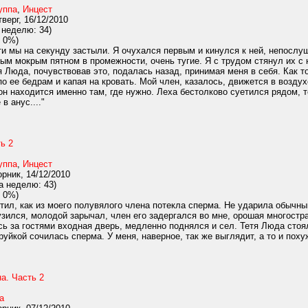
уппа
,
Инцест
верг, 16/12/2010
 неделю: 34)
 0%)
и мы на секунду застыли. Я очухался первым и кинулся к ней, непослу
ым мокрым пятном в промежности, очень тугие. Я с трудом стянул их с
 Люда, почувствовав это, подалась назад, принимая меня в себя. Как т
по ее бедрам и капая на кровать. Мой член, казалось, движется в возду
он находится именно там, где нужно. Леха бестолково суетился рядом, т
в анус...."
ь 2
уппа
,
Инцест
рник, 14/12/2010
а неделю: 43)
 0%)
тил, как из моего полувялого члена потекла сперма. Не ударила обычны
зился, молодой зарычал, член его задергался во мне, орошая многостра
ь за гостями входная дверь, медленно поднялся и сел. Тетя Люда стоял
руйкой сочилась сперма. У меня, наверное, так же выглядит, а то и похуж
а. Часть 2
а