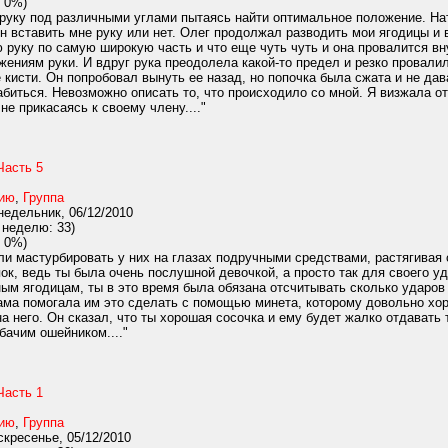
 0%)
руку под различными углами пытаясь найти оптимальное положение. Натя
н вставить мне руку или нет. Олег продолжал разводить мои ягодицы и 
 руку по самую широкую часть и что еще чуть чуть и она провалится вн
жениям руки. И вдруг рука преодолела какой-то предел и резко провали
 кисти. Он попробовал вынуть ее назад, но попочка была сжата и не дав
биться. Невозможно описать то, что происходило со мной. Я визжала от
 не прикасаясь к своему члену...."
Часть 5
нию
,
Группа
едельник, 06/12/2010
 неделю: 33)
 0%)
и мастурбировать у них на глазах подручными средствами, растягивая с
ок, ведь ты была очень послушной девочкой, а просто так для своего у
ым ягодицам, ты в это время была обязана отсчитывать сколько ударов
ама помогала им это сделать с помощью минета, которому довольно хор
на него. Он сказал, что ты хорошая сосочка и ему будет жалко отдавать 
бачим ошейником...."
Часть 1
нию
,
Группа
кресенье, 05/12/2010