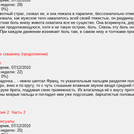
рник, 07/12/2010
 неделю: 29)
 0%)
отный страх, сковал ее, и она лежала в параличе, бессознательно отмеч
вовала, как мужское тело навалилось всей своей тяжестью, он раздвину
жуткая боль внизу живота охватила все ее существо. Она вскрикнула, д
ая продолжающуюся, хотя и не такую острою, боль. Сквозь эту боль он
 При каждом движении возникает боль там, в самом низу и толчками прон
ю скважину (продолжение)
т
рник, 07/12/2010
 неделю: 22)
 0%)
ладочка... - нежно шептал Франц, то указательным пальцем разделяя пол
рх, вниз и по кругу, то с чуть слышным влажным звуком вводя средний
 руке брата, поддавая свою промежность. Из влагалища её к анусу про
ины мокрые пальцы и погладил ими уже подсохшие, бархатистые половые
рия 2. Часть 2
ексуалы
рник, 07/12/2010
 неделю: 25)