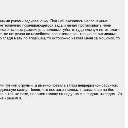
шными руками задирая юбку. Под ней оказались белоснежные
 нетерпеливо покачивающегося зада и начал проталкивать член
олько головка раздвинула половые губы, оттуда хлынул поток влаги,
хе, не встречая ни малейшего сопротивления, только ее ритмичные
о гладя мать по ягодицам, то осторожно хватая меня за мошонку, то
ми тугими струями, а именно потекла вялой непрерывной струйкой.
дальную кишку. Поняв, что все закончилось, я завалился на бок.
а в той же позе, положив голову на подушку и с поднятым задом. Из
е - решил я...."