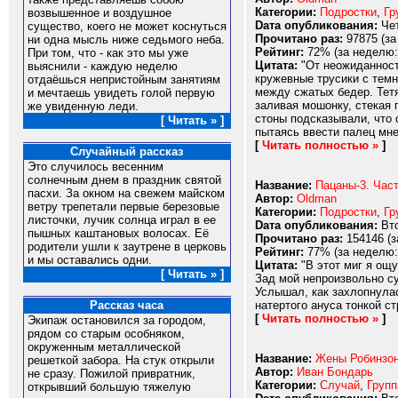
Категории:
Подростки
,
Гр
возвышенное и воздушное
Dата опубликования:
Чет
существо, коего не может коснуться
Прочитано раз:
97875 (за
ни одна мысль ниже седьмого неба.
Рейтинг:
72% (за неделю:
При том, что - как это мы уже
Цитата:
"От неожиданност
выяснили - каждую неделю
кружевные трусики с темн
отдаёшься непристойным занятиям
между сжатых бедер. Тетя
и мечтаешь увидеть голой первую
заливая мошонку, стекая 
же увиденную леди.
стоны подсказывали, что 
[ Читать » ]
пытаясь ввести палец мне 
[
Читать полностью »
]
Случайный рассказ
Это случилось весенним
солнечным днем в праздник святой
Название:
Пацаны-3. Част
пасхи. За окном на свежем майском
Автор:
Oldman
ветру трепетали первые березовые
Категории:
Подростки
,
Гр
листочки, лучик солнца играл в ее
Dата опубликования:
Вто
пышных каштановых волосах. Её
Прочитано раз:
154146 (з
родители ушли к заутрене в церковь
Рейтинг:
77% (за неделю:
и мы оставались одни.
Цитата:
"В этот миг я ощу
[ Читать » ]
Зад мой непроизвольно су
Услышал, как захлопнулас
натертого ануса тонкой ст
Рассказ часа
[
Читать полностью »
]
Экипаж остановился за городом,
рядом со старым особняком,
окруженным металлической
Название:
Жены Робинзон
решеткой забора. На стук открыли
Автор:
Иван Бондарь
не сразу. Пожилой привратник,
Категории:
Случай
,
Групп
открывший большую тяжелую