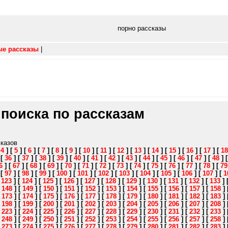
порно рассказы
ые рассказы
|
 поиска по рассказам
сказов
[
4
]
[
5
]
[
6
]
[
7
]
[
8
]
[
9
]
[
10
]
[
11
]
[
12
]
[
13
]
[
14
]
[
15
]
[
16
]
[
17
]
[
18
]
[
36
]
[
37
]
[
38
]
[
39
]
[
40
]
[
41
]
[
42
]
[
43
]
[
44
]
[
45
]
[
46
]
[
47
]
[
48
]
6
]
[
67
]
[
68
]
[
69
]
[
70
]
[
71
]
[
72
]
[
73
]
[
74
]
[
75
]
[
76
]
[
77
]
[
78
]
[
79
]
[
97
]
[
98
]
[
99
]
[
100
]
[
101
]
[
102
]
[
103
]
[
104
]
[
105
]
[
106
]
[
107
]
[
1
[
123
]
[
124
]
[
125
]
[
126
]
[
127
]
[
128
]
[
129
]
[
130
]
[
131
]
[
132
]
[
133
]
[
148
]
[
149
]
[
150
]
[
151
]
[
152
]
[
153
]
[
154
]
[
155
]
[
156
]
[
157
]
[
158
]
[
173
]
[
174
]
[
175
]
[
176
]
[
177
]
[
178
]
[
179
]
[
180
]
[
181
]
[
182
]
[
183
]
[
198
]
[
199
]
[
200
]
[
201
]
[
202
]
[
203
]
[
204
]
[
205
]
[
206
]
[
207
]
[
208
]
[
223
]
[
224
]
[
225
]
[
226
]
[
227
]
[
228
]
[
229
]
[
230
]
[
231
]
[
232
]
[
233
]
[
248
]
[
249
]
[
250
]
[
251
]
[
252
]
[
253
]
[
254
]
[
255
]
[
256
]
[
257
]
[
258
]
[
273
]
[
274
]
[
275
]
[
276
]
[
277
]
[
278
]
[
279
]
[
280
]
[
281
]
[
282
]
[
283
]