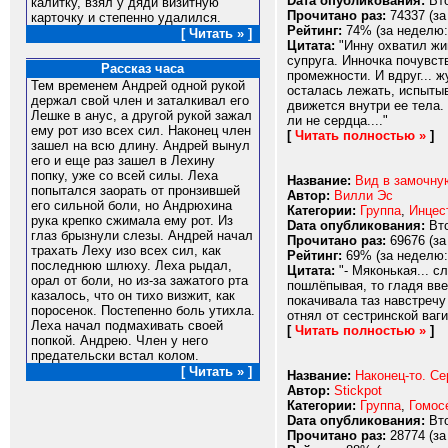
Dата опубликования:
Вто
калитку, взял у дяди визитную
Прочитано раз:
74337 (за
карточку и степенно удалился.
Рейтинг:
74% (за неделю:
[ Читать » ]
Цитата:
"Инну охватил жив
супруга. Инночка почувст
Рассказ часа
промежности. И вдруг... 
Тем временем Андрей одной рукой
осталась лежать, испытыв
держал свой член и заталкивал его
движется внутри ее тела.
Лешке в анус, а другой рукой зажал
ли не сердца...."
ему рот изо всех сил. Наконец член
[
Читать полностью »
]
зашел на всю длину. Андрей вынул
его и еще раз зашел в Лехину
попку, уже со всей силы. Леха
Название:
Вид в замочну
попытался заорать от пронзившей
Автор:
Вилли Эс
его сильной боли, но Андрюхина
Категории:
Группа
,
Инцес
рука крепко сжимала ему рот. Из
Dата опубликования:
Вто
глаз брызнули слезы. Андрей начал
Прочитано раз:
69676 (за
трахать Леху изо всех сил, как
Рейтинг:
69% (за неделю:
последнюю шлюху. Леха рыдал,
Цитата:
"- Мяконькая... с
орал от боли, но из-за зажатого рта
пошлёпывая, то гладя вве
казалось, что он тихо визжит, как
покачивала таз навстречу
поросенок. Постепенно боль утихла.
отнял от сестринской ваг
Леха начал подмахивать своей
[
Читать полностью »
]
попкой. Андрею. Член у него
предательски встал колом.
[ Читать » ]
Название:
Наконец-то. Се
Автор:
Stickpot
Категории:
Группа
,
Гомос
Dата опубликования:
Вто
Прочитано раз:
28774 (за