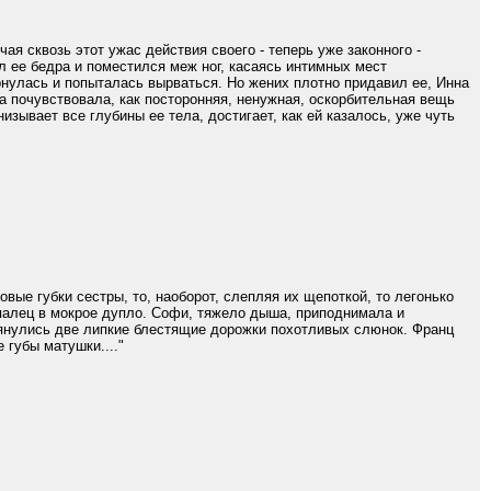
ая сквозь этот ужас действия своего - теперь уже законного -
л ее бедра и поместился меж ног, касаясь интимных мест
ернулась и попыталась вырваться. Но жених плотно придавил ее, Инна
а почувствовала, как посторонняя, ненужная, оскорбительная вещь
изывает все глубины ее тела, достигает, как ей казалось, уже чуть
овые губки сестры, то, наоборот, слепляя их щепоткой, то легонько
 палец в мокрое дупло. Софи, тяжело дыша, приподнимала и
тянулись две липкие блестящие дорожки похотливых слюнок. Франц
 губы матушки...."