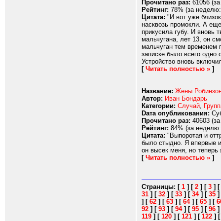
Прочитано раз:
61056 (за
Рейтинг:
78% (за неделю:
Цитата:
"И вот уже близок
насквозь промокли. А еще
прикусила губу. И вновь 
мальчугана, лет 13, он см
мальчуган тем временем п
записке было всего одно 
Устройство вновь включил
[
Читать полностью »
]
Название:
Жены Робинзон
Автор:
Иван Бондарь
Категории:
Случай
,
Групп
Dата опубликования:
Суб
Прочитано раз:
40603 (за
Рейтинг:
84% (за неделю:
Цитата:
"Выпоротая и отт
было стыдно. Я впервые и
он высек меня, но теперь 
[
Читать полностью »
]
Страницы:
[
1
]
[
2
]
[
3
]
31
]
[
32
]
[
33
]
[
34
]
[
35
]
[
62
]
[
63
]
[
64
]
[
65
]
[
6
92
]
[
93
]
[
94
]
[
95
]
[
96
119
]
[
120
]
[
121
]
[
122
]