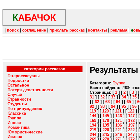
К
АБАЧОК
|
поиск
|
соглашение
|
прислать рассказ
|
контакты
|
реклама
|
н
ов
Результаты
категории рассказов
Гетеросексуалы
Подростки
Категория:
Группа
Остальное
Всего найдено:
2905 рас
Потеря девственности
Страницы:
[
1
]
[
2
]
[
3
]
Случай
31
]
[
32
]
[
33
]
[
34
]
[
35
Странности
]
[
62
]
[
63
]
[
64
]
[
65
]
[
6
Студенты
92
]
[
93
]
[
94
]
[
95
]
[
96
По принуждению
119
]
[
120
]
[
121
]
[
122
]
Классика
144
]
[
145
]
[
146
]
[
147
]
Группа
169
]
[
170
]
[
171
]
[
172
]
Инцест
194
]
[
195
]
[
196
]
[
197
]
Романтика
219
]
[
220
]
[
221
]
[
222
]
Юмористические
244
]
[
245
]
[
246
]
[
247
]
Измена
269
]
[
270
]
[
271
]
[
272
]