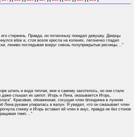
 его стержень. Правда, он потихоньку покидал девушку. Дверцы
нулся вбок и, стоя возле кресла на коленях, легонечко гладил
ки, лениво поглядывая вокруг сквозь полуприкрытые ресницы...."
оре штиль и вода теплая, мне и самому захотелось, но они стали
я даже слышал их шепот. Игорь и Лена, оказывается Игорь,
"флага". Красивая, обнаженная, сосущая член блондинка в лунном
 чтоб Лена руками упиралась в валун. Я увидел, что он смазывает член
рогнула спинку и Игорь вставил ей член в анус, правда не без стонов
ращивая темп...."