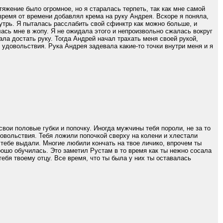
жение было огромное, но я старалась терпеть, так как мне самой
время от времени добавлял крема на руку Андрея. Вскоре я поняла,
утрь. Я пыталась расслабить свой сфинктр как можно больше, и
лась мне в жопу. Я не ожидала этого и непроизвольно сжалась вокруг
ала достать руку. Тогда Андрей начал трахать меня своей рукой,
 удовольствия. Рука Андрея задевала какие-то точки внутри меня и я
вои половые губки и попочку. Иногда мужчины тебя пороли, не за то
довольствия. Тебя ложили попочкой сверху на колени и хлестали
 тебе выдали. Многие любили кончать на твое личико, впрочем ты
ошо обучилась. Это заметил Рустам в то время как ты нежно сосала
тебя твоему отцу. Все время, что ты была у них ты оставалась