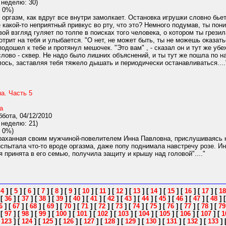
 неделю: 30)
 0%)
 оргазм, как вдруг все внутри замолкает. Остановка игрушки словно бьет
 какой-то неприятный привкус во рту, что это? Немного подумав, ты пони
твой взгляд гуляет по толпе в поисках того человека, о котором ты грез
отрит на тебя и улыбается. "О нет, не может быть, ты не можешь оказат
одошел к тебе и протянул мешочек. "Это вам" , - сказал он и тут же уб
слово - сквер. Не надо было лишних объяснений, и ты тут же пошла по н
ось, заставляя тебя тяжело дышать и периодически останавливаться....
а. Часть 5
а
бота, 04/12/2010
 неделю: 21)
 0%)
раханная своим мужчиной-повелителем Инна Павловна, прислушиваясь к
спытала что-то вроде оргазма, даже попу поднимала навстречу розе. Ин
я принята в его семью, получила защиту и крышу над головой"...."
[
4
]
[
5
]
[
6
]
[
7
]
[
8
]
[
9
]
[
10
]
[
11
]
[
12
]
[
13
]
[
14
]
[
15
]
[
16
]
[
17
]
[
18
]
[
36
]
[
37
]
[
38
]
[
39
]
[
40
]
[
41
]
[
42
]
[
43
]
[
44
]
[
45
]
[
46
]
[
47
]
[
48
]
6
]
[
67
]
[
68
]
[
69
]
[
70
]
[
71
]
[
72
]
[
73
]
[
74
]
[
75
]
[
76
]
[
77
]
[
78
]
[
79
]
[
97
]
[
98
]
[
99
]
[
100
]
[
101
]
[
102
]
[
103
]
[
104
]
[
105
]
[
106
]
[
107
]
[
1
[
123
]
[
124
]
[
125
]
[
126
]
[
127
]
[
128
]
[
129
]
[
130
]
[
131
]
[
132
]
[
133
]