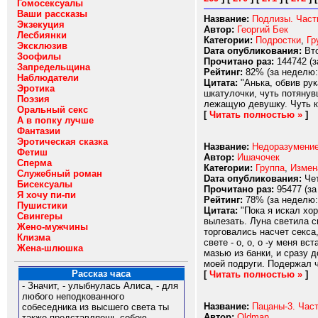
Гомосексуалы
Ваши рассказы
Название:
Подлизы. Част
Экзекуция
Автор:
Георгий Бек
Лесбиянки
Категории:
Подростки
,
Гр
Эксклюзив
Dата опубликования:
Вто
Зоофилы
Прочитано раз:
144742 (з
Запредельщина
Рейтинг:
82% (за неделю:
Наблюдатели
Цитата:
"Анька, обвив рук
Эротика
шкатулочки, чуть потянув
Поэзия
лежащую девушку. Чуть ка
Оральный секс
[
Читать полностью »
]
А в попку лучше
Фантазии
Эротическая сказка
Название:
Недоразумение
Фетиш
Автор:
Ишачочек
Сперма
Категории:
Группа
,
Измен
Служебный роман
Dата опубликования:
Чет
Бисексуалы
Прочитано раз:
95477 (за
Я хочу пи-пи
Рейтинг:
78% (за неделю:
Пушистики
Цитата:
"Пока я искал хор
Свингеры
вылезать. Луна светила с
Жено-мужчины
торговались насчет секса
Клизма
свете - о, о, о -у меня в
Жена-шлюшка
мазью из банки, и сразу д
моей подруги. Подержал ч
Рассказ часа
[
Читать полностью »
]
- Значит, - улыбнулась Алиса, - для
любого неподкованного
Название:
Пацаны-3. Част
собеседника из высшего света ты
Автор:
Oldman
также представляешь собою