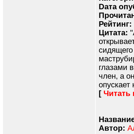
Dата опу
Прочитан
Рейтинг:
Цитата:
"
открывает
сидящего 
маструбир
глазами в
член, а о
опускает 
[
Читать
Название
Автор:
А