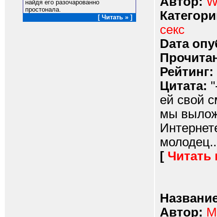
Автор:
W
найдя его разочарованно
простонала.
Категори
[ Читать » ]
секс
Dата опу
Прочитан
Рейтинг:
Цитата:
"
ей свой с
мы вылож
Интернете
молодец...
[
Читать
Название
Автор:
М