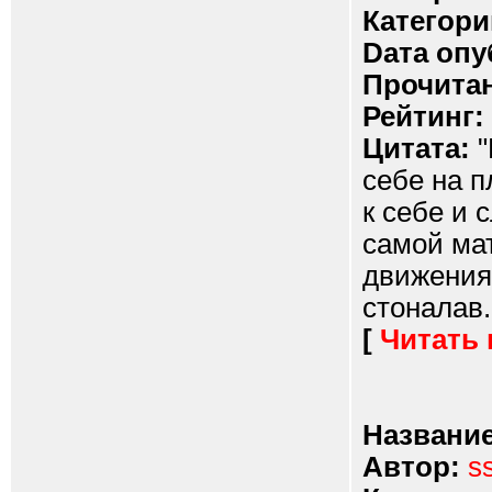
Категори
Dата опу
Прочитан
Рейтинг:
Цитата:
"
себе на п
к себе и 
самой мат
движения
стоналав..
[
Читать
Название
Автор:
s