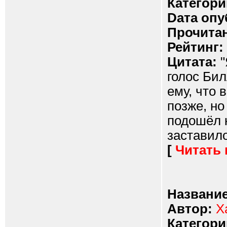
Категори
Dата опу
Прочитан
Рейтинг:
Цитата:
"
голос Бил
ему, что 
позже, но
подошёл 
заставило
[
Читать
Название
Автор:
Х
Категори