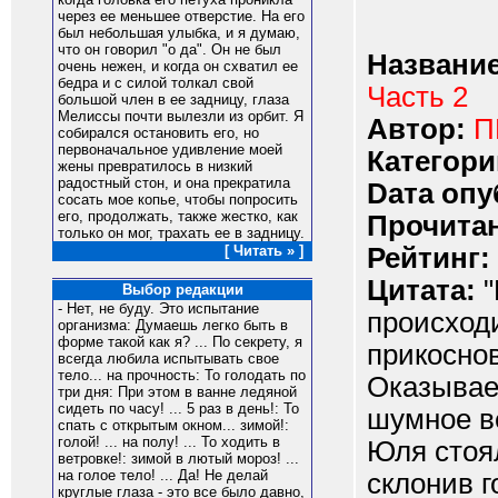
через ее меньшее отверстие. На его
был небольшая улыбка, и я думаю,
что он говорил "о да". Он не был
Название
очень нежен, и когда он схватил ее
бедра и с силой толкал свой
Часть 2
большой член в ее задницу, глаза
Мелиссы почти вылезли из орбит. Я
Автор:
П
собирался остановить его, но
первоначальное удивление моей
Категори
жены превратилось в низкий
радостный стон, и она прекратила
Dата опу
сосать мое копье, чтобы попросить
его, продолжать, также жестко, как
Прочитан
только он мог, трахать ее в задницу.
Рейтинг:
[ Читать » ]
Цитата:
"
Выбор редакции
- Нет, не буду. Это испытание
происходи
организма: Думаешь легко быть в
форме такой как я? ... По секрету, я
прикоснов
всегда любила испытывать свое
тело... на прочность: То голодать по
Оказывае
три дня: При этом в ванне ледяной
сидеть по часу! ... 5 раз в день!: То
шумное в
спать с открытым окном... зимой!:
голой! ... на полу! ... То ходить в
Юля стоя
ветровке!: зимой в лютый мороз! ...
на голое тело! ... Да! Не делай
склонив г
круглые глаза - это все было давно,