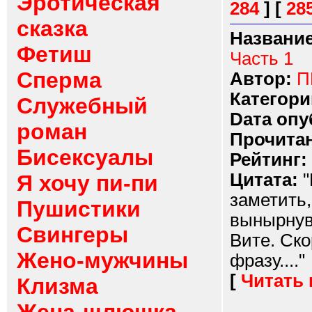
Эротическая
284
]
[
28
сказка
Название
Фетиш
Часть 1
Сперма
Автор:
П
Категори
Служебный
Dата опу
роман
Прочитан
Бисексуалы
Рейтинг:
Цитата:
"
Я хочу пи-пи
заметить,
Пушистики
вынырнув 
Свингеры
Вите. Ско
Жено-мужчины
фразу...."
[
Читать
Клизма