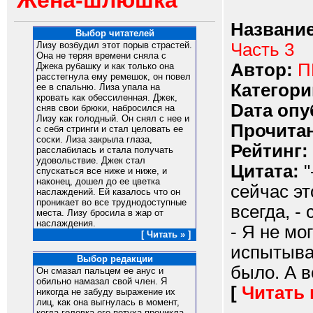
Жена-шлюшка
Название
Выбор читателей
Часть 3
Лизу возбудил этот порыв страстей.
Она не теряя времени сняла с
Автор:
П
Джека рубашку и как только она
расстегнула ему ремешок, он повел
Категори
ее в спальню. Лиза упала на
кровать как обессиленная. Джек,
Dата опу
сняв свои брюки, набросился на
Лизу как голодный. Он снял с нее и
Прочитан
с себя стринги и стал целовать ее
соски. Лиза закрыла глаза,
Рейтинг:
расслабилась и стала получать
удовольствие. Джек стал
Цитата:
"
спускаться все ниже и ниже, и
наконец, дошел до ее цветка
сейчас это
наслаждений. Ей казалось что он
проникает во все труднодоступные
всегда, -
места. Лизу бросила в жар от
наслаждения.
- Я не мо
[ Читать » ]
испытывал
Выбор редакции
было. А во
Он смазал пальцем ее анус и
обильно намазал свой член. Я
[
Читать
никогда не забуду выражение их
лиц, как она выгнулась в момент,
когда головка его петуха проникла