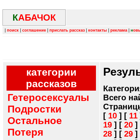
К
АБАЧОК
|
поиск
|
соглашение
|
прислать рассказ
|
контакты
|
реклама
|
н
ов
Резул
категории
рассказов
Категори
Гетеросексуалы
Всего на
Страниц
Подростки
[
10
]
[
11
Остальное
19
]
[
20
]
Потеря
28
]
[
29
]