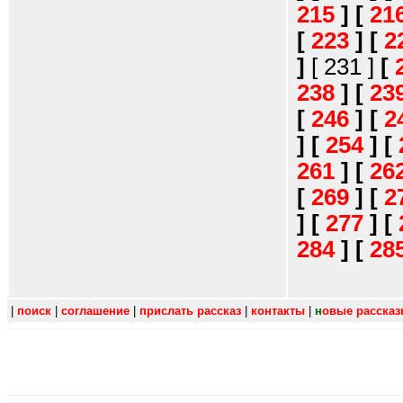
215
]
[
21
[
223
]
[
2
]
[ 231 ]
[
238
]
[
23
[
246
]
[
2
]
[
254
]
[
261
]
[
26
[
269
]
[
2
]
[
277
]
[
284
]
[
28
|
поиск
|
соглашение
|
прислать рассказ
|
контакты
|
н
овые расска