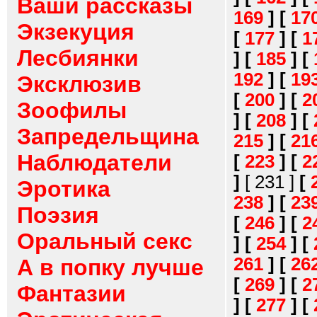
Ваши рассказы
169
]
[
17
Экзекуция
[
177
]
[
1
Лесбиянки
]
[
185
]
[
192
]
[
19
Эксклюзив
[
200
]
[
2
Зоофилы
]
[
208
]
[
Запредельщина
215
]
[
21
Наблюдатели
[
223
]
[
2
]
[ 231 ]
[
Эротика
238
]
[
23
Поэзия
[
246
]
[
2
Оральный секс
]
[
254
]
[
261
]
[
26
А в попку лучше
[
269
]
[
2
Фантазии
]
[
277
]
[