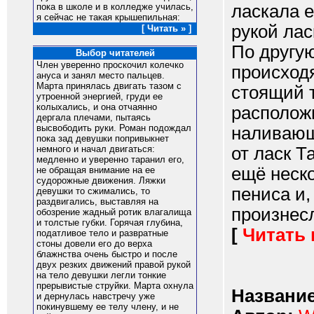
ласкала е
пока в школе и в колледже училась,
я сейчас не такая крышепильная:
рукой лас
[ Читать » ]
По другую
Выбор читателей
Член уверенно проскочил колечко
происходя
ануса и занял место пальцев.
Марта принялась двигать тазом с
стоящий 
утроенной энергией, груди ее
колыхались, и она отчаянно
располож
дергала плечами, пытаясь
высвободить руки. Роман подождал
наливающ
пока зад девушки попривыкнет
от ласк Т
немного и начал двигаться:
медленно и уверенно таранил его,
ещё неск
не обращая внимание на ее
судорожные движения. Ляжки
пениса и,
девушки то сжимались, то
раздвигались, выставляя на
произнесла
обозрение жадный ротик влагалища
и толстые губки. Горячая глубина,
[
Читать
податливое тело и развратные
стоны довели его до верха
блажнства очень быстро и после
двух резких движений правой рукой
на тело девушки легли тонкие
прерывистые струйки. Марта охнула
Название
и дернулась навстречу уже
покинувшему ее телу члену, и не