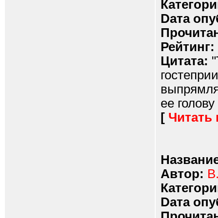
Категори
Dата опу
Прочитан
Рейтинг:
Цитата:
"
гостеприи
выпрямляе
ее голову
[
Читать
Название
Автор:
В
Категори
Dата опу
Прочитан