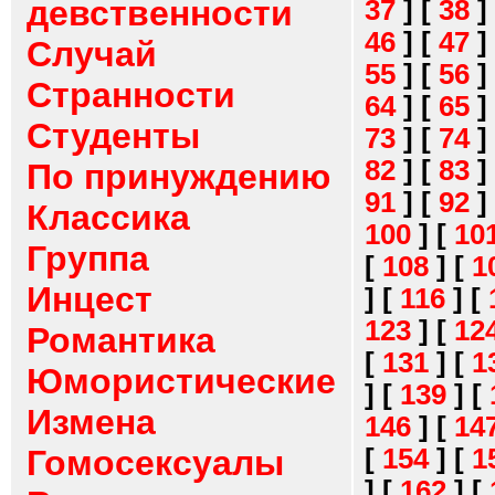
девственности
37
]
[
38
]
46
]
[
47
]
Случай
55
]
[
56
]
Странности
64
]
[
65
]
Студенты
73
]
[
74
]
82
]
[
83
]
По принуждению
91
]
[
92
]
Классика
100
]
[
10
Группа
[
108
]
[
1
Инцест
]
[
116
]
[
123
]
[
12
Романтика
[
131
]
[
1
Юмористические
]
[
139
]
[
Измена
146
]
[
14
[
154
]
[
1
Гомосексуалы
]
[
162
]
[