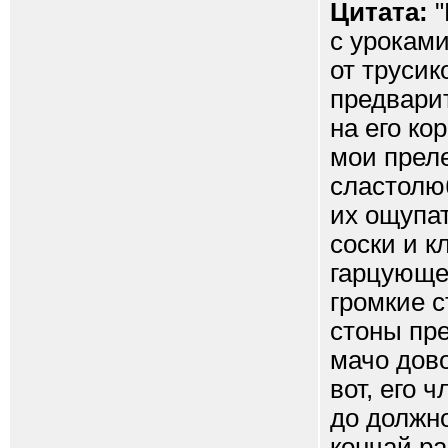
Цитата:
"
с урокам
от трусик
предвари
на его ко
мои прел
сластолюб
их ощупат
соски и к
гарцующе
громкие с
стоны пр
мачо дово
вот, его 
до должно
кончай р