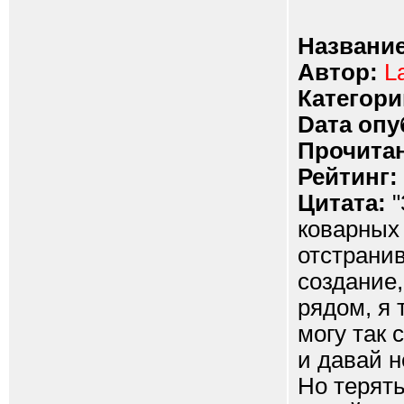
Название
Автор:
L
Категори
Dата опу
Прочитан
Рейтинг:
Цитата:
"
коварных 
отстранив
создание,
рядом, я 
могу так 
и давай н
Но терять