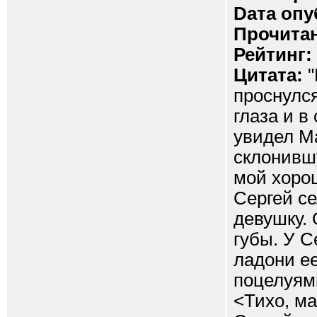
Dата опу
Прочитан
Рейтинг:
Цитата:
"
проснулся
глаза и в
увидел М
склонивш
мой хоро
Сергей се
девушку. 
губы. У С
ладони е
поцелуями
<Тихо, ма