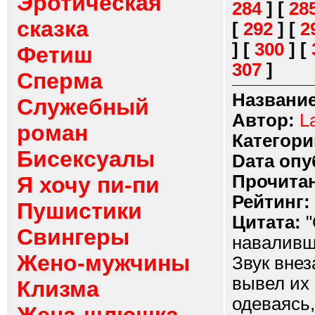
Эротическая
284
]
[
28
сказка
[
292
]
[
2
]
[
300
]
[
Фетиш
307
]
Сперма
Название
Служебный
Автор:
L
роман
Категори
Бисексуалы
Dата опу
Прочитан
Я хочу пи-пи
Рейтинг:
Пушистики
Цитата:
"
Свингеры
наваливш
Жено-мужчины
Звук внез
вывел их 
Клизма
одеваясь,