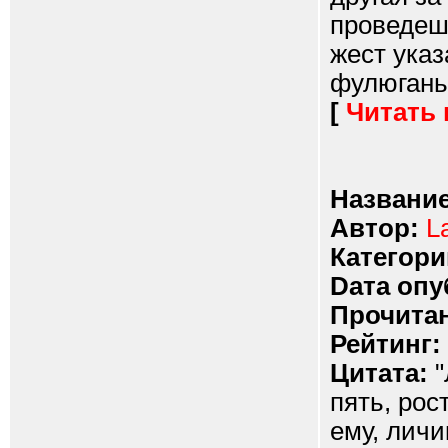
проведешь
жест указ
фулюгань.
[
Читать
Название
Автор:
L
Категори
Dата опу
Прочитан
Рейтинг:
Цитата:
"
пять, рос
ему, лич