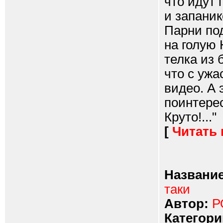
что идут 
и запаник
Парни под
на голую 
телка из 
что с ужа
видео. А 
поинтерес
Круто!..."
[
Читать
Название
таки
Автор:
Р
Категори