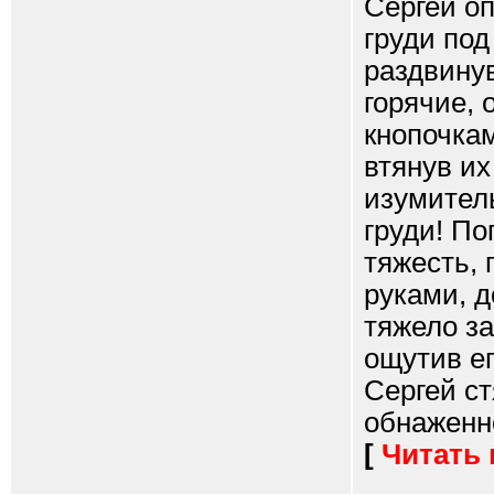
Сергей оп
груди под
раздвинув
горячие,
кнопочкам
втянув их
изумител
груди! По
тяжесть, 
руками, 
тяжело з
ощутив е
Сергей ст
обнаженно
[
Читать