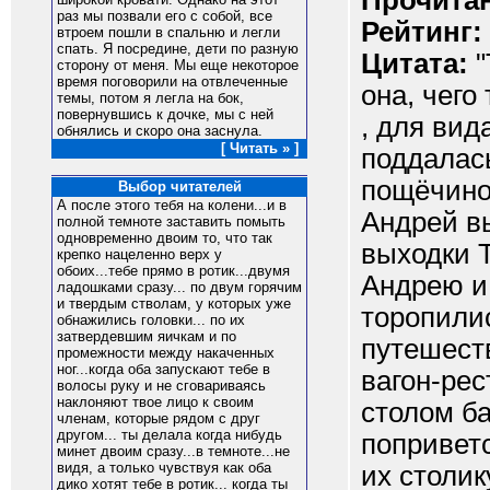
Прочитан
раз мы позвали его с собой, все
Рейтинг:
втроем пошли в спальню и легли
спать. Я посредине, дети по разную
Цитата:
"
сторону от меня. Мы еще некоторое
время поговорили на отвлеченные
она, чего
темы, потом я легла на бок,
повернувшись к дочке, мы с ней
, для вид
обнялись и скоро она заснула.
[ Читать » ]
поддалас
пощёчиной
Выбор читателей
А после этого тебя на колени...и в
Андрей вы
полной темноте заставить помыть
одновременно двоим то, что так
выходки Т
крепко нацеленно верх у
обоих...тебе прямо в ротик...двумя
Андрею и 
ладошками сразу... по двум горячим
и твердым стволам, у которых уже
торопилис
обнажились головки... по их
затвердевшим яичкам и по
путешест
промежности между накаченных
ног...когда оба запускают тебе в
вагон-рес
волосы руку и не сговариваясь
наклоняют твое лицо к своим
столом б
членам, которые рядом с друг
другом... ты делала когда нибудь
поприветс
минет двоим сразу...в темноте...не
видя, а только чувствуя как оба
их столик
дико хотят тебе в ротик... когда ты