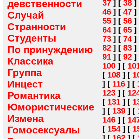
девственности
37
]
[
38
]
46
]
[
47
]
Случай
55
]
[
56
]
Странности
64
]
[
65
]
Студенты
73
]
[
74
]
82
]
[
83
]
По принуждению
91
]
[
92
]
Классика
100
]
[
10
Группа
[
108
]
[
1
Инцест
]
[
116
]
[
123
]
[
12
Романтика
[
131
]
[
1
Юмористические
]
[
139
]
[
Измена
146
]
[
14
[
154
]
[
1
Гомосексуалы
]
[
162
]
[