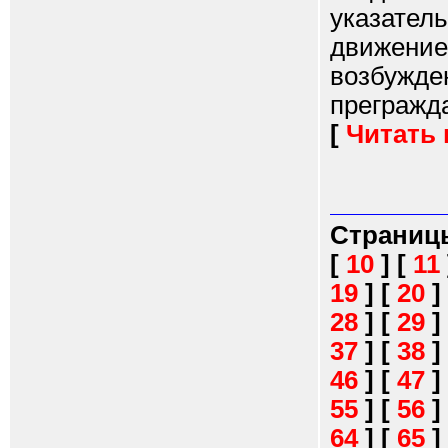
указател
движение,
возбужде
прегражда
[
Читать
Страниц
[
10
]
[
11
19
]
[
20
]
28
]
[
29
]
37
]
[
38
]
46
]
[
47
]
55
]
[
56
]
64
]
[
65
]