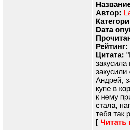
Название
Автор:
L
Категори
Dата опу
Прочитан
Рейтинг:
Цитата:
"
закусила 
закусили 
Андрей, з
купе в ко
к нему пр
стала, на
тебя так 
[
Читать