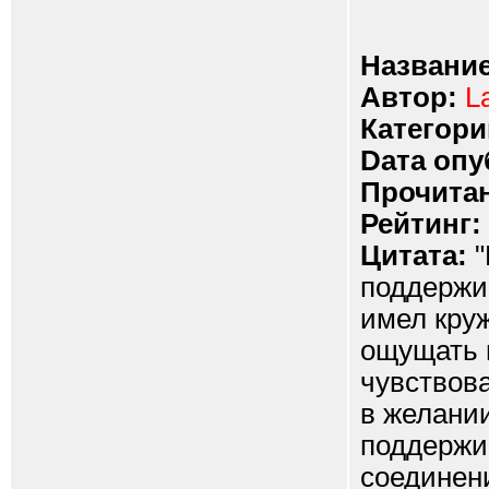
Название
Автор:
L
Категори
Dата опу
Прочитан
Рейтинг:
Цитата:
"
поддержи
имел кру
ощущать н
чувствов
в желани
поддержи
соединен