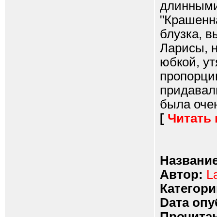
длинными
"Крашенна
блузка, 
Ларисы, н
юбкой, ут
пропорции
придавал
была очен
[
Читать
Название
Автор:
L
Категори
Dата опу
Прочитан