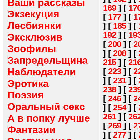
Ваши рассказы
169
]
[
17
Экзекуция
[
177
]
[
1
Лесбиянки
]
[
185
]
[
192
]
[
19
Эксклюзив
[
200
]
[
2
Зоофилы
]
[
208
]
[
Запредельщина
215
]
[
21
Наблюдатели
[
223
]
[
2
]
[
231
]
[
Эротика
238
]
[
23
Поэзия
[
246
]
[
2
Оральный секс
]
[
254
]
[
261
]
[
26
А в попку лучше
[
269
]
[
2
Фантазии
]
[
277
]
[