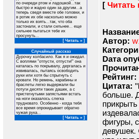
[
Читать
по очереди ртом и ладошкой...так
быстро и жадно один за другим...а
теперь сведя вместе обе головки, и
в ротик их обе насколько можно
только их взять...так, что оба
застонали, и стали сильнее... еще
Название
сильнее пытаться тебе их
просунуть...
Автор:
w
[ Читать » ]
Категори
Случайный рассказ
Дурочку колбасило. Как я и ожидал.
Dата опу
С воплями "отпусти, отпусти!" она
Прочитан
каталась по покрывалу, дергалась и
извивалась, пытаясь освободить
Рейтинг:
руки или хотя бы спрыгнуть с
кровати. Но ремень, карабины и
Цитата:
"
браслеты легко выдержали бы
потуги десяти таких дашек, а с
больше. Д
пристегнутыми запястьями встать
на ноги оказалось слегка
прикрыть 
трудновато. Особенно - когда тебя
все время опрокидывает обратно
издевала
чужая рука...
[ Читать » ]
фигуры, 
девушек.