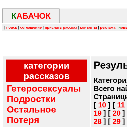
К
АБАЧОК
|
поиск
|
соглашение
|
прислать рассказ
|
контакты
|
реклама
|
н
ов
Резул
категории
рассказов
Категори
Гетеросексуалы
Всего на
Страниц
Подростки
[
10
]
[
11
Остальное
19
]
[
20
]
Потеря
28
]
[
29
]