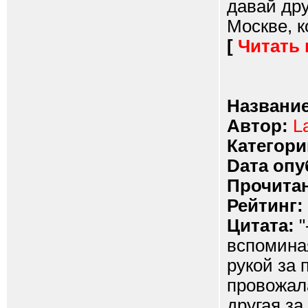
давай дру
Москве, к
[
Читать
Название
Автор:
L
Категори
Dата опу
Прочитан
Рейтинг:
Цитата:
"
вспоминая
рукой за 
провожала
другая за