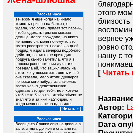
Жена-шлюшка
благодарн
этого мо
Рассказ часа
близость 
вечером я ещё когда начинало
темнеть пришла на балкон, я
воспомина
ждала, что опять придёт тот парень,
чтобы сделать грязное мокрое
вернее у
дельце. долго прождала, но никто
не появился. меня почему-то это
ровно сто
жутко расстроило. несколько дней
подряд я ждала вечером подобного
нашу с т
действа, но никто не приходил.
подруга как-то заметила, что я в
понимаешь
плохом расположении духа, и я
поведала ей, что зациклилась на
[
Читать
этом. хочу посмотреть опять и всё.
она сказала, мало чтоли дрочеров,
попроси кого-нибудь из знакомых
застенчевых девственников
сделать это для тебя. но я хотела
чтобы это было так, чтобы обьект не
Название
знал что я за ним наблюдаю. и
тогда меня посетила одна идея...
Автор:
L
[ Читать » ]
Категори
Рассказ часа
Dата опу
Вообще-то Славик спит на диване в
зале, а мы с дочкой в спальне на
широкой кровати. Однако на этот