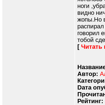
ноги ,убр
видно нич
жопы.Но в
распирал
говорил е
тобой сде
[
Читать
Название
Автор:
А
Категори
Dата опу
Прочитан
Рейтинг: