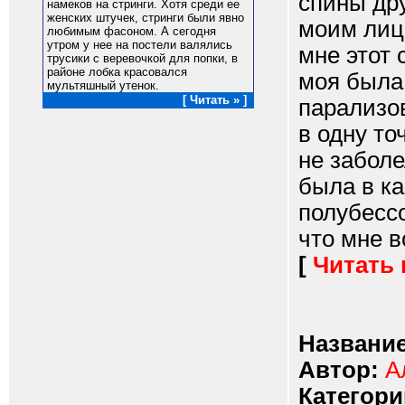
спины др
намеков на стринги. Хотя среди ее
женских штучек, стринги были явно
моим лицо
любимым фасоном. А сегодня
утром у нее на постели валялись
мне этот 
трусики с веревочкой для попки, в
районе лобка красовался
моя была
мультяшный утенок.
[ Читать » ]
парализов
в одну то
не заболе
была в ка
полубесс
что мне вс
[
Читать
Название
Автор:
А
Категори