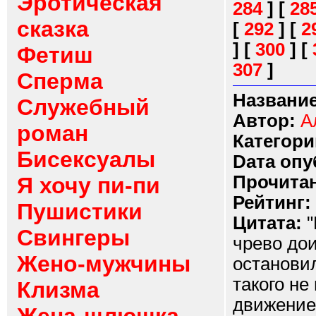
Эротическая
284
]
[
28
сказка
[
292
]
[
2
]
[
300
]
[
Фетиш
307
]
Сперма
Название
Служебный
Автор:
А
роман
Категори
Бисексуалы
Dата опу
Прочитан
Я хочу пи-пи
Рейтинг:
Пушистики
Цитата:
"
Свингеры
чрево дои
Жено-мужчины
останови
такого не
Клизма
движение