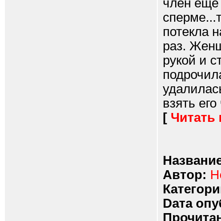
член еще 
сперме..
потекла н
раз. Жен
рукой и с
подрочила
удалилась
взять его 
[
Читать
Название
Автор:
Н
Категори
Dата опу
Прочитан