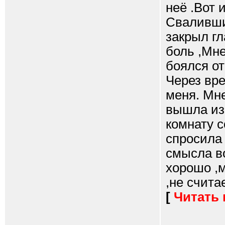
неё .Вот 
Свалившис
закрыл гл
боль ,Мне
боялся от
Через вре
меня. Мне
вышла из
комнату с
спросила 
смысла во
хорошо ,м
,не счита
[
Читать