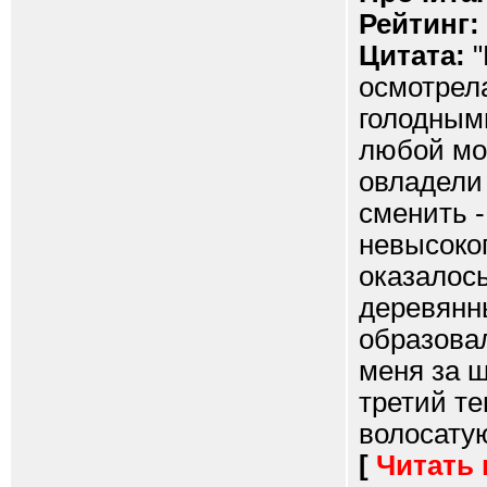
Рейтинг:
Цитата:
"
осмотрел
голодными
любой мо
овладели 
сменить 
невысоког
оказалос
деревянны
образова
меня за ш
третий т
волосатую
[
Читать