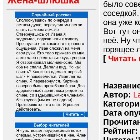
Жена-шлюшка
было сове
соседкой.
Случайный рассказ
она уже к
Сполоснувшись по очереди в
летнем душе, перекусив мы легли
Вот тут о
спать на моем лежаке.
Отвернувшись от Ивана я
неё. Ну ч
задремал, поджав ноги к животу.
Проснулся я от какого-то странного
горящее ло
ощущения. Иван сложил на меня
свои руки. Его тело прижато ко мне,
[
Читать
а его член представьте куда уперся.
Я отэрогировал молниеносно. Мы
оба не спали. Делали вид. Но как
начать? Как и кто сделает первый
шаг? Я пошевелился. Иван лег на
спину. Я перевернулся. Картина
Название
наверно была презабавнейшая. Два
здоровенных парня лежа рядом на
Автор:
L
спине, со вздыбившимися членами,
без трусов (мы их не надели) .
Категори
Претворяются что спят. Я решил
действовать.
Dата опу
[ Читать » ]
Прочитан
Выбор читателей
Рейтинг:
Я чувствовал неудержимый поток
спермы, устремившийся в нее. Член
мой еще скользил в ней, а я уже