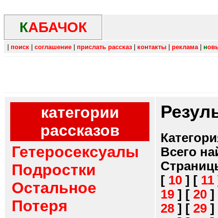
К
АБАЧОК
|
поиск
|
соглашение
|
прислать рассказ
|
контакты
|
реклама
|
н
ов
Резул
категории
рассказов
Категори
Гетеросексуалы
Всего на
Страниц
Подростки
[
10
]
[
11
Остальное
19
]
[
20
]
Потеря
28
]
[
29
]