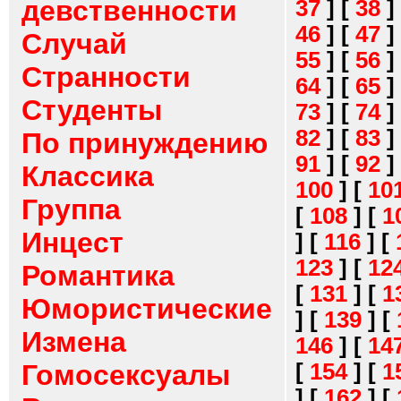
девственности
37
]
[
38
]
46
]
[
47
]
Случай
55
]
[
56
]
Странности
64
]
[
65
]
Студенты
73
]
[
74
]
82
]
[
83
]
По принуждению
91
]
[
92
]
Классика
100
]
[
10
Группа
[
108
]
[
1
Инцест
]
[
116
]
[
123
]
[
12
Романтика
[
131
]
[
1
Юмористические
]
[
139
]
[
Измена
146
]
[
14
[
154
]
[
1
Гомосексуалы
]
[
162
]
[