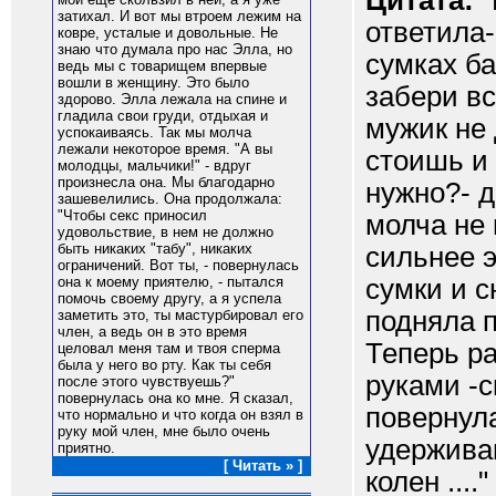
Цитата:
"
затихал. И вот мы втроем лежим на
ответила-
ковре, усталые и довольные. Не
знаю что думала про нас Элла, но
сумках ба
ведь мы с товарищем впервые
вошли в женщину. Это было
забери вс
здорово. Элла лежала на спине и
гладила свои груди, отдыхая и
мужик не 
успокаиваясь. Так мы молча
лежали некоторое время. "А вы
стоишь и 
молодцы, мальчики!" - вдруг
произнесла она. Мы благодарно
нужно?- 
зашевелились. Она продолжала:
"Чтобы секс приносил
молча не 
удовольствие, в нем не должно
быть никаких "табу", никаких
сильнее э
ограничений. Вот ты, - повернулась
сумки и с
она к моему приятелю, - пытался
помочь своему другу, а я успела
подняла п
заметить это, ты мастурбировал его
член, а ведь он в это время
Теперь ра
целовал меня там и твоя сперма
была у него во рту. Как ты себя
руками -с
после этого чувствуешь?"
повернулась она ко мне. Я сказал,
повернула
что нормально и что когда он взял в
руку мой член, мне было очень
удержива
приятно.
[ Читать » ]
колен ...."