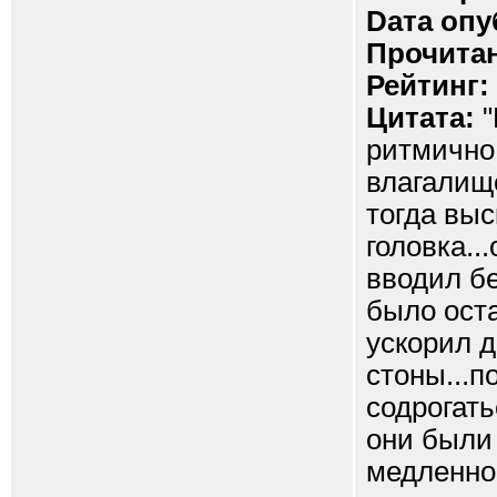
Dата опу
Прочитан
Рейтинг:
Цитата:
"
ритмично 
влагалище
тогда вы
головка..
вводил бе
было оста
ускорил 
стоны...п
содрогать
они были 
медленно 