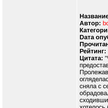
Название
Автор:
b
Категори
Dата опу
Прочитан
Рейтинг:
Цитата:
"
предостав
Пролежав 
оглядела
сняла с с
обрадовал
сходившие
хотелось 