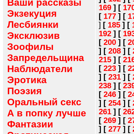
Ваши рассказы
169
]
[
17
Экзекуция
[
177
]
[
1
Лесбиянки
]
[
185
]
[
192
]
[
19
Эксклюзив
[
200
]
[
2
Зоофилы
]
[
208
]
[
Запредельщина
215
]
[
21
Наблюдатели
[
223
]
[
2
]
[
231
]
[
Эротика
238
]
[
23
Поэзия
[
246
]
[
2
Оральный секс
]
[
254
]
[
261
]
[
26
А в попку лучше
[
269
]
[
2
Фантазии
]
[
277
]
[