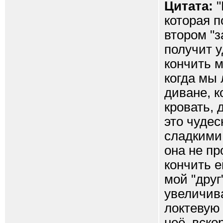
Цитата:
"
которая п
втором "з
получит у
кончить м
когда мы
диване, 
кровать, 
это чудес
сладкими 
она не пр
кончить е
мой "друг
увеличива
локтевую
неё, вско