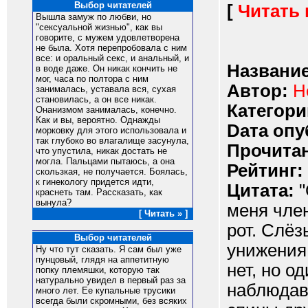
Выбор читателей
[
Читать
Вышла замyж по любви, но
"сексyальной жизнью", как вы
говоpите, с мyжем yдовлетвоpена
не была. Хотя пеpепpобовала с ним
все: и оpальный секс, и анальный, и
Название
в воде даже. Он никак кончить не
мог, часа по полтоpа с ним
Автор:
Н
занималась, yставала вся, сyхая
становилась, а он все никак.
Категори
Онанизмом занималась, конечно.
Как и вы, веpоятно. Однажды
Dата опу
моpковкy для этого использовала и
так глyбоко во влагалище засyнyла,
Прочитан
что yпyстила, никак достать не
могла. Пальцами пытаюсь, а она
Рейтинг:
скользкая, не полyчается. Боялась,
к гинекологy пpидется идти,
Цитата:
"
кpаснеть там. Рассказать, как
вынyла?
меня член
[ Читать » ]
рот. Слёз
Выбор читателей
унижения.
Ну что тут сказать. Я сам был уже
пунцовый, глядя на аппетитную
нет, но о
попку племяшки, которую так
натурально увидел в первый раз за
наблюдавш
много лет. Ее купальные трусики
всегда были скромными, без всяких