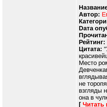
Название
Автор:
Er
Категори
Dата опу
Прочитан
Рейтинг:
Цитата:
"
красивейш
Место ром
Девченкам
вглядывая
не торопя
взгляды н
она в чулк
[
Читать