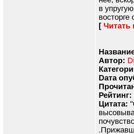
в упругую
восторге о
[
Читать
Название
Автор:
D
Категори
Dата опу
Прочитан
Рейтинг:
Цитата:
"
высовыват
почувство
.Прижавши