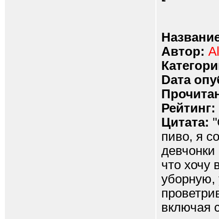
Название
Автор:
A
Категори
Dата опу
Прочитан
Рейтинг:
Цитата:
"
пиво, я с
девчонки 
что хочу 
уборную, 
проветрив
включая с