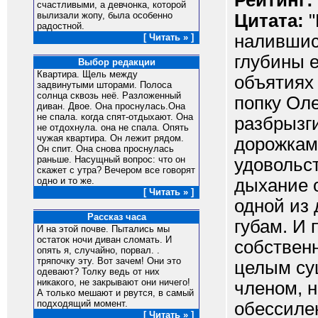
Рейтинг:
счастливыми, а девчонка, которой
вылизали жопу, была особенно
Цитата:
"
радостной.
налившис
[ Читать » ]
глубины е
Выбор редакции
Квартира. Щель между
объятиях 
задвинутыми шторами. Полоса
солнца сквозь неё. Разложенный
попку Ол
диван. Двое. Она проснулась.Она
не спала. когда спят-отдыхают. Она
разбрызг
не отдохнула. она не спала. Опять
чужая квартира. Он лежит рядом.
дорожкам
Он спит. Она снова проснулась
раньше. Насущный вопрос: что он
удовольст
скажет с утра? Вечером все говорят
дыхание 
одно и то же.
[ Читать » ]
одной из 
Рассказ часа
губам. И 
И на этой почве. Пытались мы
остаток ночи диван сломать. И
собствен
опять я, случайно, порвал. .
тряпочку эту. Вот зачем! Они это
целым су
одевают? Толку ведь от них
никакого, не закрывают они ничего!
членом, н
А только мешают и рвутся, в самый
подходящий момент.
обессиле
[ Читать » ]