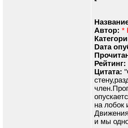
Название
Автор:
*
Категори
Dата опу
Прочитан
Рейтинг:
Цитата:
"
стену,раз
член.Прог
опускает
на лобок 
Движения
и мы одн