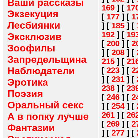
Ваши рассказы
169
]
[
17
Экзекуция
[
177
]
[
1
Лесбиянки
]
[
185
]
[
192
]
[
19
Эксклюзив
[
200
]
[
2
Зоофилы
]
[
208
]
[
Запредельщина
215
]
[
21
Наблюдатели
[
223
]
[
2
]
[
231
]
[
Эротика
238
]
[
23
Поэзия
[
246
]
[
2
Оральный секс
]
[
254
]
[
261
]
[
26
А в попку лучше
[
269
]
[
2
Фантазии
]
[
277
]
[