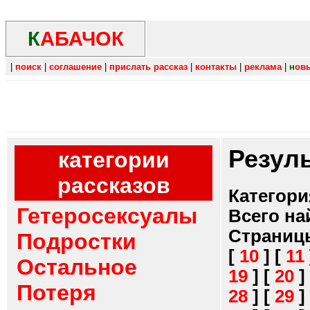
К
АБАЧОК
|
поиск
|
соглашение
|
прислать рассказ
|
контакты
|
реклама
|
н
ов
Резул
категории
рассказов
Категори
Гетеросексуалы
Всего на
Страниц
Подростки
[
10
]
[
11
Остальное
19
]
[
20
]
Потеря
28
]
[
29
]