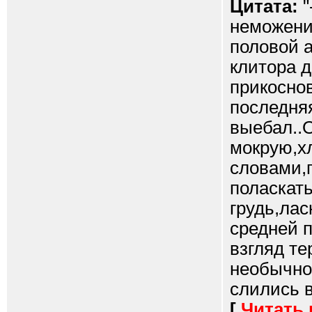
Цитата:
"
неможени
половой а
клитора д
прикоснов
последняя
выебал..
мокрую,х
словами,п
поласкать
грудь,лас
средней 
взгляд те
необычно
слились в
[
Читать