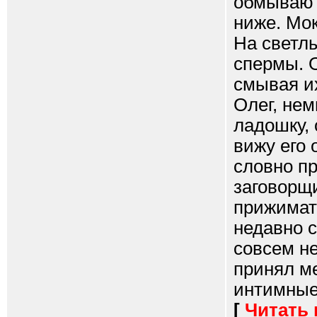
обмываю 
ниже. Мо
На светл
спермы. О
смывая их
Олег, нем
ладошку,
вижу его 
словно п
заговорщи
прижимать
недавно с
совсем н
принял м
интимные 
[
Читать