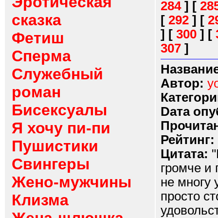
Эротическая
284
]
[
28
сказка
[
292
]
[
2
]
[
300
]
[
Фетиш
307
]
Сперма
Название
Служебный
Автор:
y
роман
Категори
Бисексуалы
Dата опу
Прочитан
Я хочу пи-пи
Рейтинг:
Пушистики
Цитата:
"
Свингеры
громче и 
Жено-мужчины
не многу 
просто ст
Клизма
удовольст