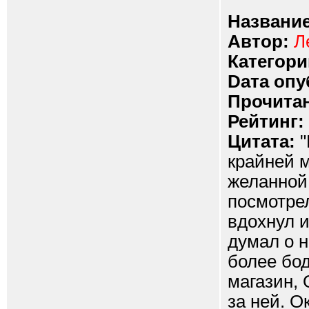
Название
Автор:
Л
Категори
Dата опу
Прочитан
Рейтинг:
Цитата:
"
крайней м
желанной.
посмотрел
вдохнул и
думал о 
более бод
магазин, 
за ней. 