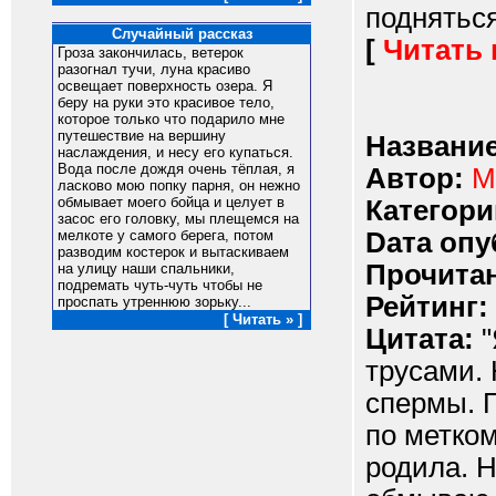
подняться 
Случайный рассказ
[
Читать
Гроза закончилась, ветерок
разогнал тучи, луна красиво
освещает поверхность озера. Я
беру на руки это красивое тело,
которое только что подарило мне
путешествие на вершину
Название
наслаждения, и несу его купаться.
Вода после дождя очень тёплая, я
Автор:
M
ласково мою попку парня, он нежно
обмывает моего бойца и целует в
Категори
засос его головку, мы плещемся на
Dата опу
мелкоте у самого берега, потом
разводим костерок и вытаскиваем
Прочитан
на улицу наши спальники,
подремать чуть-чуть чтобы не
Рейтинг:
проспать утреннюю зорьку...
[ Читать » ]
Цитата:
"
трусами. 
спермы. П
по метко
родила. Н