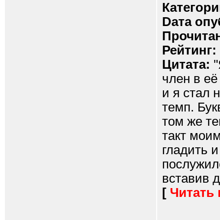
Категори
Dата опу
Прочитан
Рейтинг:
Цитата:
"
член в её
и я стал 
темп. Бук
том же те
такт моим
гладить и
послужило
вставив д
[
Читать