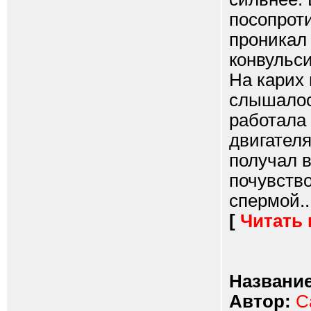
посопроти
проникал 
конвульси
На карих 
слышалос
работала
двигател
получал 
почувство
спермой...
[
Читать
Название
Автор:
С