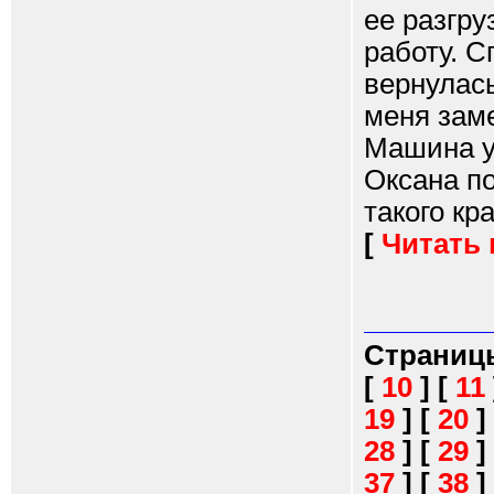
ее разгру
работу. С
вернулась
меня заме
Машина у
Оксана по
такого кра
[
Читать
Страниц
[
10
]
[
11
19
]
[
20
]
28
]
[
29
]
37
]
[
38
]