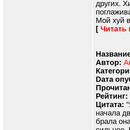
других. Х
поглажива
Мой хуй вс
[
Читать
Название
Автор:
А
Категори
Dата опу
Прочитан
Рейтинг:
Цитата:
"
начала дв
брала она
сильнее. 