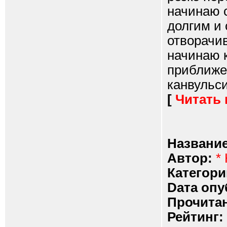
начинаю с
долгим и
отворачив
начинаю к
приближен
канвульсия
[
Читать
Название
Автор:
*
Категори
Dата опу
Прочитан
Рейтинг: