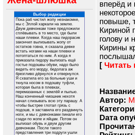
Жена-шлюшка
вперёд и 
некоторо
Выбор редакции
повыше, т
Пока раб чистил жопу незнакомке,
мы с Эллой харкали на землю.
Кириной г
Двум девчонкам тоже предложили
сплёвывать в то место, где были
голову и 
наши плевки. Когда наш пидорасик
закончил вылизывать жопу от
Кирины кр
остатков говна, я сказала девке
встать ногами на наши плевки и
послышал
потоптаться по ним. А когда я
приказала пидору вылизать ещё
[
Читать
гостье подошвы обуви, надо было
видеть его морду, бедолага аж
брезгливо дёрнулся и отвернулся.
Я схватила его за больные уши и
ткнула носом в подошву туфли,
которая была в плевках,
Название
перемазанных с землёй и пылью.
Наш конченный чмошник нехотя
Автор:
M
начал слизывать всю эту парашу. А
чтобы быстрее глотал грязь с
Категори
подошв, я заставила его раздвинуть
ноги, и мы с девчонками пинали его
Dата опу
сзади по жопе и яйцам. Потом он
вылизал обувь и двум другим
Прочитан
девчонкам. После такого
представления три подруги ушли