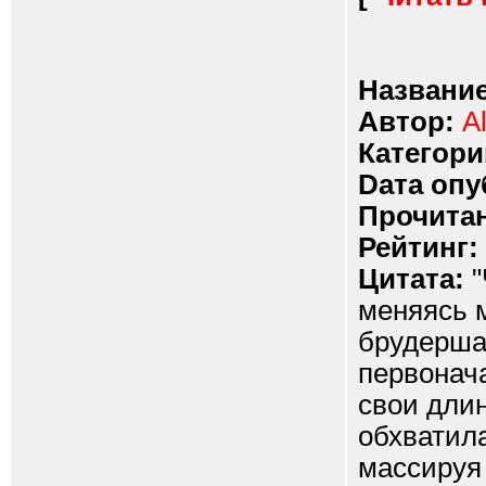
Название
Автор:
A
Категори
Dата опу
Прочитан
Рейтинг:
Цитата:
"
меняясь 
брудерша
первонач
свои длин
обхватила
массируя