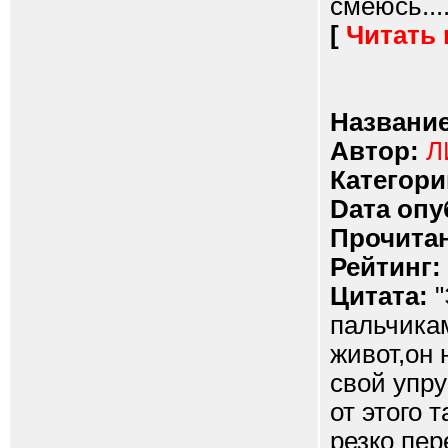
смеюсь....
[
Читать
Название
Автор:
Л
Категори
Dата опу
Прочитан
Рейтинг:
Цитата:
"
пальчикам
живот,он 
свой упру
от этого 
резко пер