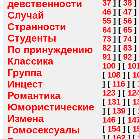
девственности
37
]
[
38
]
46
]
[
47
]
Случай
55
]
[
56
]
Странности
64
]
[
65
]
Студенты
73
]
[
74
]
82
]
[
83
]
По принуждению
91
]
[
92
]
Классика
100
]
[
10
Группа
[
108
]
[
1
Инцест
]
[
116
]
[
123
]
[
12
Романтика
[
131
]
[
1
Юмористические
]
[
139
]
[
Измена
146
]
[
14
[
154
]
[
1
Гомосексуалы
]
[
162
]
[