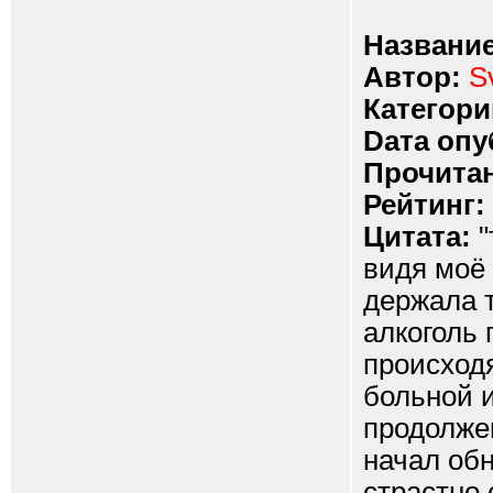
Название
Автор:
S
Категори
Dата опу
Прочитан
Рейтинг:
Цитата:
"
видя моё 
держала т
алкоголь
происходя
больной и
продолже
начал обн
страстно 