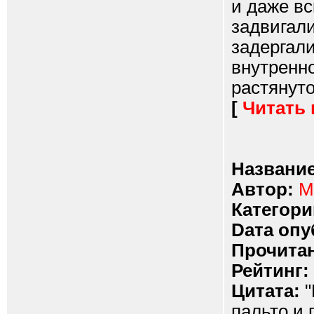
и даже вс
задвигали
задергал
внутренно
растянуто
[
Читать
Название
Автор:
М
Категори
Dата опу
Прочитан
Рейтинг:
Цитата:
"
пальто и 