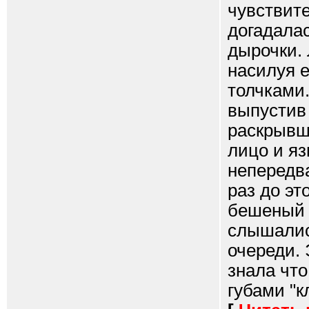
чувствит
догадалас
дырочки. 
насилуя е
толчками
выпустив 
раскрывш
лицо и яз
непередв
раз до эт
бешеный 
слышалис
очереди. 
знала что
губами "к