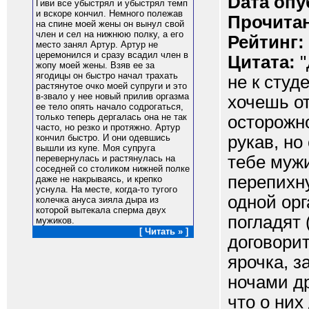
Dата опу
Гиви все убыстрял и убыстрял темп
и вскоре кончил. Немного полежав
Прочитан
на спине моей жены он вынул свой
член и сел на нижнюю полку, а его
Рейтинг:
место занял Артур. Артур не
церемонился и сразу всадил член в
Цитата:
"
жопу моей жены. Взяв ее за
ягодицы он быстро начал трахать
не к студ
растянутое очко моей супруги и это
в-звало у нее новый прилив оргазма
хочешь о
ее тело опять начало содрогаться,
только теперь дергалась она не так
осторожно
часто, но резко и протяжно. Артур
рукав, но
кончил быстро. И они одевшись
вышли из купе. Моя супруга
тебе мужи
перевернулась и растянулась на
соседней со столиком нижней полке
перепихну
даже не накрываясь, и крепко
уснула. На месте, когда-то тугого
одной орг
колечка ануса зияла дыра из
которой вытекала сперма двух
погладят 
мужиков.
[ Читать » ]
договорит
ярочка, з
ночами др
что о них