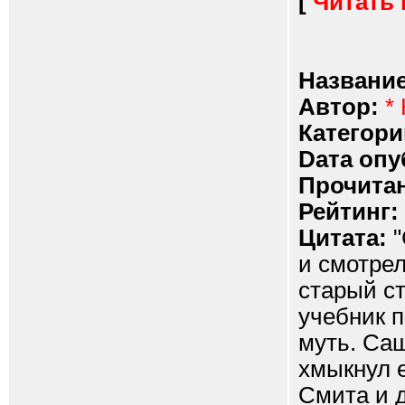
[
Читать
Название
Автор:
*
Категори
Dата опу
Прочитан
Рейтинг:
Цитата:
"
и смотрел 
старый ст
учебник п
муть. Саш
хмыкнул 
Смита и д