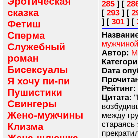
Эротическая
285
]
[
28
сказка
[
293
]
[
2
]
[
301
]
[
Фетиш
Сперма
Название
мужчино
Служебный
Автор:
М
роман
Категори
Бисексуалы
Dата опу
Прочитан
Я хочу пи-пи
Рейтинг:
Пушистики
Цитата:
"
Свингеры
возбудив
Жено-мужчины
между гру
стараясь 
Клизма
прекратил