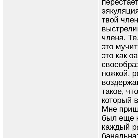
перестает
эякуляция
твой член
выстрели
члена. Те
это мучит
это как о
своеобра
ножкой, р
воздержа
такое, чт
который 
Мне приш
был еще н
каждый ра
банальна: