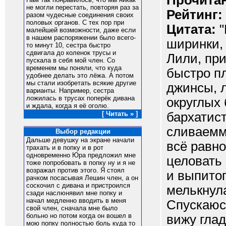
Прочитан
не могли перестать, повторяя раз за
Рейтинг:
разом чудесные соединения своих
половых органов. С тех пор при
Цитата:
"
малейшей возможности, даже если
в нашем распоряжении было всего-
ширинки, 
то минут 10, сестра быстро
сдвигала до коленок трусы и
Лили, пр
пускала в себя мой член. Со
временем мы поняли, что куда
быстро пл
удобнее делать это лёжа. А потом
мы стали изобретать всякие другие
джинсы, 
варианты. Например, сестра
ложилась в трусах поперёк дивана
округлых 
и ждала, когда я её оголю.
бархатист
[ Читать » ]
сливаеммс
Выбор редакции
Дальше девушку на экране начали
всё равно
трахать и в попку и в рот
одновременно Юра предложил мне
целовать 
тоже попробовать в попку ну и я не
возражал против этого. Я стоял
и выпитог
рачком посасывая Лешин член, а он
соскочил с дивана и пристроился
мелькнула
сзади наслюнявил мне попку и
начал медленно вводить в меня
Спускаюсь
свой член, сначала мне было
больно но потом когда он вошел в
вижу гла
мою попку полностью боль куда то