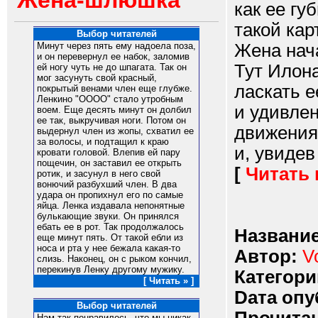
Жена-шлюшка
как ее г
такой кар
Выбор читателей
Жена нача
Минут через пять ему надоела поза,
и он перевернул ее набок, заломив
Тут Илона
ей ногу чуть не до шпагата. Так он
мог засунуть свой красный,
ласкать е
покрытый венами член еще глубже.
Ленкино "ОООО" стало утробным
и удивлен
воем. Еще десять минут он долбил
ее так, выкручивая ноги. Потом он
движения
выдернул член из жопы, схватил ее
за волосы, и подтащил к краю
и, увидев
кровати головой. Влепив ей пару
пощечин, он заставил ее открыть
[
Читать
ротик, и засунул в него свой
вонючий разбухший член. В два
удара он пропихнул его по самые
яйца. Ленка издавала непонятные
булькающие звуки. Он принялся
ебать ее в рот. Так продолжалось
Название
еще минут пять. От такой ебли из
носа и рта у нее бежала какая-то
Автор:
V
слизь. Наконец, он с рыком кончил,
перекинув Ленку другому мужику.
Категори
[ Читать » ]
Dата опу
Выбор читателей
Нам так понравилось, что мы никак