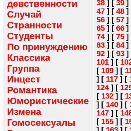
девственности
38
]
[
39
]
47
]
[
48
]
Случай
56
]
[
57
]
Странности
65
]
[
66
]
Студенты
74
]
[
75
]
83
]
[
84
]
По принуждению
92
]
[
93
]
Классика
101
]
[
10
Группа
[
109
]
[
1
Инцест
]
[
117
]
[
124
]
[
12
Романтика
[
132
]
[
1
Юмористические
]
[
140
]
[
Измена
147
]
[
14
[
155
]
[
1
Гомосексуалы
]
[
163
]
[