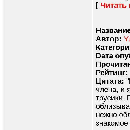
[
Читать
Название
Автор:
Y
Категори
Dата опу
Прочитан
Рейтинг:
Цитата:
"
члена, и 
трусики. 
облизывал
нежно об
знакомое