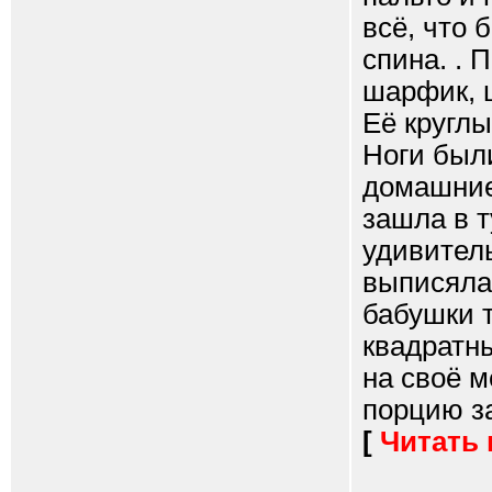
всё, что 
спина. . 
шарфик, ш
Её круглы
Ноги был
домашние 
зашла в т
удивитель
выписялас
бабушки т
квадратны
на своё м
порцию за
[
Читать