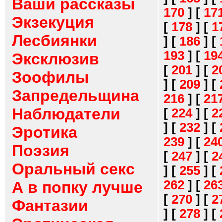
Ваши рассказы
170
]
[
17
Экзекуция
[
178
]
[
1
Лесбиянки
]
[
186
]
[
193
]
[
19
Эксклюзив
[
201
]
[
2
Зоофилы
]
[
209
]
[
Запредельщина
216
]
[
21
Наблюдатели
[
224
]
[
2
]
[
232
]
[
Эротика
239
]
[
24
Поэзия
[
247
]
[
2
Оральный секс
]
[
255
]
[
262
]
[
26
А в попку лучше
[
270
]
[
2
Фантазии
]
[
278
]
[