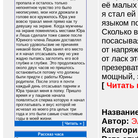
её малых 
пропала и осталось только
непонятное чувство это было
я стал ей
неописуемо, мои ноги дрожали в
голове все кружилось Юра уже
языком по
вовсю трахал меня прямо как ту
девушку на экране. Когда мужчины
Сколько в
на экране поменялись местами Юра
и Леша сделали тоже самое после
посасывая
Юриного члена Лешкин доставлял
только удовольсвие не причиняя
от напряж
никакой боли. Юра занял его место
и я начал отсасывать ему но уже
от ласк э
жадно пытаясь заглотить его всё
глубже и глубже. Это продолжалось
презерват
около двух часов но пришлось
остановиться потому что должны
мощный, э
были придти с работы Юрины
родители. После этого я почти
[
Читать
каждый день отсасывал парням и
Юра трахал меня в попку. Пришло
время и у пацанов начала
появляться сперма которую я начал
проглатывать и вкус которой не
исчезал из моего рта целых три
Название
года и это были самые счастливые
годы в моей жизни.
Автор:
Э
[ Читать » ]
Категори
Рассказ часа