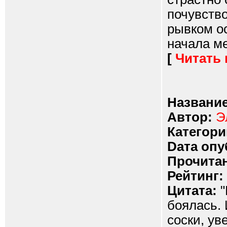
почувство
рывком ос
начала ме
[
Читать
Название
Автор:
Э
Категори
Dата опу
Прочитан
Рейтинг:
Цитата:
"
боялась. 
соски, ув