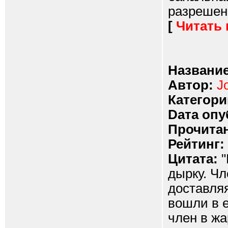
разрешени
[
Читать
Название
Автор:
J
Категори
Dата опу
Прочитан
Рейтинг:
Цитата:
"
дырку. Чл
доставля
вошли в 
член в ж