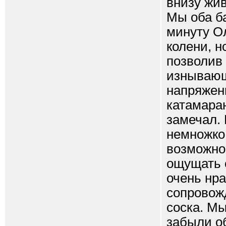
внизу жив
Мы оба ба
минуту Ол
колени, н
позволив 
изнывающ
напряженн
катамаран
замечал.
немножко
возможнос
ощущать е
очень нр
сопровожд
соска. Мы
забыли об