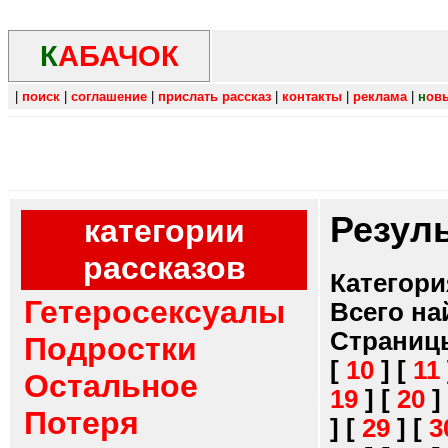
К
АБАЧОК
|
поиск
|
соглашение
|
прислать рассказ
|
контакты
|
реклама
|
н
ов
Резул
категории
рассказов
Категори
Гетеросексуалы
Всего на
Страниц
Подростки
[
10
]
[
11
Остальное
19
]
[
20
]
Потеря
]
[
29
]
[
3