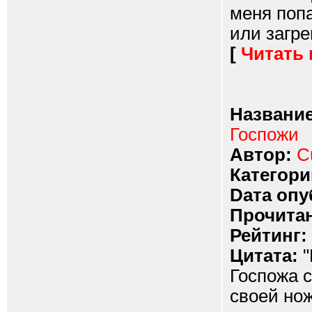
меня попа
или загре
[
Читать
Название
Госпожи
Автор:
C
Категори
Dата опу
Прочитан
Рейтинг:
Цитата:
"
Госпожа с
своей нож