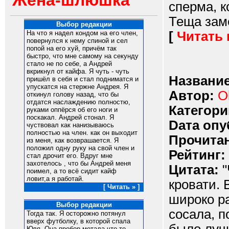
Жена-шлюшка
сперма, к
Теща заме
Выбор редакции
[
Читать
На что я надел кондом на его член,
повернулся к нему спиной и сел
попой на его хуй, причём так
быстро, что мне самому на секунду
стало не по себе, а Андрей
вкрикнул от кайфа. Я чуть - чуть
Название
пришёл в себя и стал подниматся и
упускатся на стержне Андрея. Я
Автор:
O
откинул голову назад, что бы
отдатся наслаждению полностю,
Категори
руками оппёрся об его ноги и
поскакал. Андрей стонал. Я
Dата опу
чуствовал как нанизываюсь
полностью на член. как он выходит
Прочитан
из меня, как возврашается. Я
положил одну руку на свой член и
Рейтинг:
стал дрочит его. Вдруг мне
захотелось , что бы Андрей меня
Цитата:
"
поимел, а то всё сидит кайф
ловит,а я работай.
кровати. 
[ Читать » ]
широко ра
Выбор редакции
сосала, 
Тогда так. Я осторожно потянул
вверх футболку, в которой спала
Юля. Она пробор-мотала что-то,