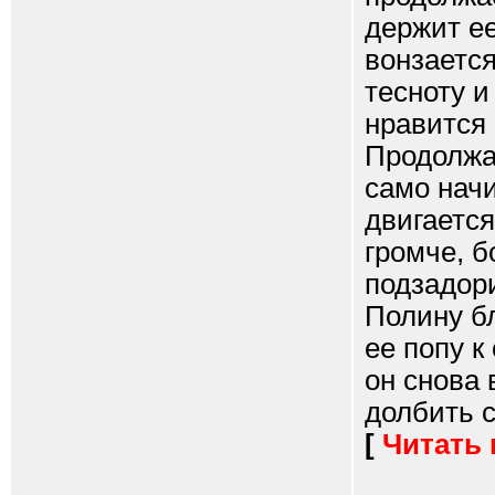
держит е
вонзается
тесноту и
нравится
Продолжая
само начи
двигаетс
громче, 
подзадори
Полину бл
ее попу к
он снова 
долбить с
[
Читать