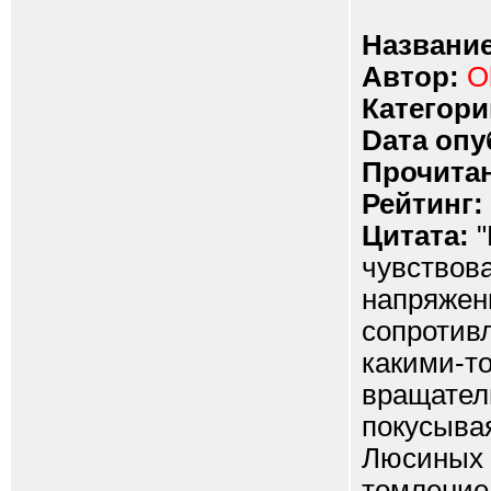
Название
Автор:
O
Категори
Dата опу
Прочитан
Рейтинг:
Цитата:
"
чувствова
напряжен
сопротивл
какими-т
вращател
покусывая
Люсиных 
томление,