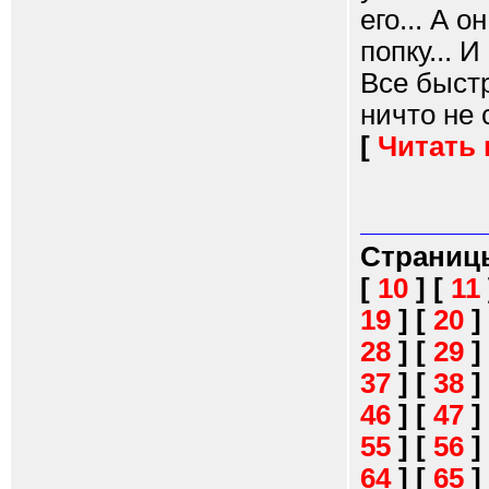
его... А 
попку... 
Все быстр
ничто не 
[
Читать
Страниц
[
10
]
[
11
19
]
[
20
]
28
]
[
29
]
37
]
[
38
]
46
]
[
47
]
55
]
[
56
]
64
]
[
65
]