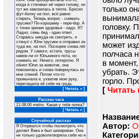
было луч
когда я стягивал её через голову, но
только он
тут же завозилась в тепле. Бросил
фут-болку на пол, всё равно
вынимала 
стирать. Теперь вопрос - снимать
трусики? По-хорошему - пере-бор. А
головку. 
с точки зрения здоровья - надо. И?
Ладно, семь бед - один ответ.
принимала
Стараясь никуда не смотреть, я
стянул с Юли трусики и отправил их
может из
туда же, на пол. Поскорее снова лёг
рядом. У самого, кстати, трусы
полчаса н
намок-ли от Юлькиного пота, но
снимать их: Ничего, потерплю. Я
в момент,
обнял Юлю за животик, она
повозилась и снова повернулась ко
убрать. Э
мне спиной. Потом что-то
горло. Пр
промычала и, ухватив мою руку,
перетащила её себе на грудь.
[
Читать
[ Читать » ]
Рассказ часа
21:08:00 metrix: Какая у тебя попка?
[ Читать » ]
Название
Случайный рассказ
Автор:
O
Я Оторвался чтобы посмотреть что
делает Вика и был шокирован. Она
Категори
не только удоволетворяла себя но и