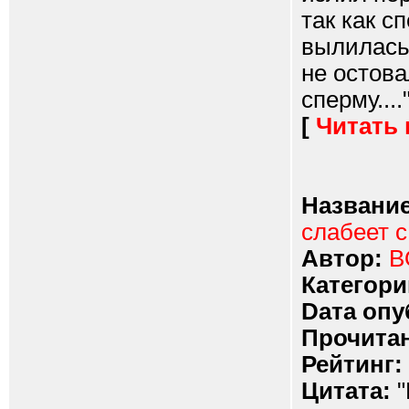
так как 
вылилась 
не остова
сперму....
[
Читать
Название
слабеет с
Автор:
B
Категори
Dата опу
Прочитан
Рейтинг:
Цитата:
"