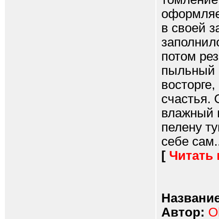
оформляет
в своей 
заполнило
потом рез
пыльный 
восторге,
счастья.
влажный 
пелену ту
себе сам..
[
Читать
Название
Автор:
O