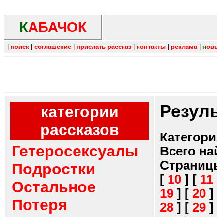
К
АБАЧОК
|
поиск
|
соглашение
|
прислать рассказ
|
контакты
|
реклама
|
н
ов
Резул
категории
рассказов
Категори
Гетеросексуалы
Всего на
Страниц
Подростки
[
10
]
[
11
Остальное
19
]
[
20
]
Потеря
28
]
[
29
]