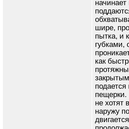
начинает 
поддаются
обхватыва
шире, про
пытка, и 
губками, 
проникает
как быстр
протяжный
закрытыми
подается 
пещерки.
не хотят 
наружу по
двигается
продолжа