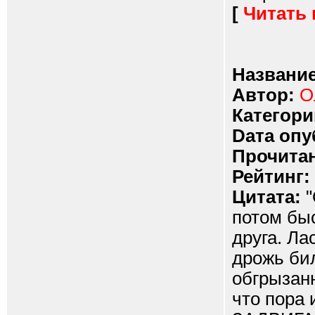
[
Читать
Название
Автор:
О
Категори
Dата опу
Прочитан
Рейтинг:
Цитата:
"
потом быс
друга. Ла
дрожь би
обгрызанн
что пора