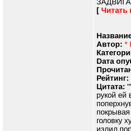
ЗАДВИГАЛ
[
Читать
Название
Автор:
*
Категори
Dата опу
Прочитан
Рейтинг:
Цитата:
"
рукой ей 
поперхну
покрывая 
головку х
излил пор