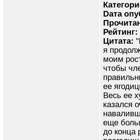
Категори
Dата опу
Прочитан
Рейтинг:
Цитата:
"
я продолж
моим рос
чтобы чл
правильн
ее ягоди
Весь ее х
казался 
наваливш
еще боль
до конца