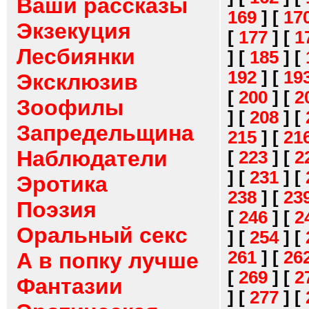
Ваши рассказы
169
]
[
17
Экзекуция
[
177
]
[
1
Лесбиянки
]
[
185
]
[
192
]
[
19
Эксклюзив
[
200
]
[
2
Зоофилы
]
[
208
]
[
Запредельщина
215
]
[
21
Наблюдатели
[
223
]
[
2
]
[
231
]
[
Эротика
238
]
[
23
Поэзия
[
246
]
[
2
Оральный секс
]
[
254
]
[
261
]
[
26
А в попку лучше
[
269
]
[
2
Фантазии
]
[
277
]
[