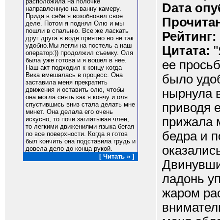
расположила на полочке
Dата опу
направленную на ванну камеру.
Придя в себе я возобновил свое
Прочитан
деле. Потом я поднял Олю и мы
пошли в спальню. Все же ласкать
Рейтинг:
друг друга в воде приятно но не так
удобно.Мы легли на постель а наш
Цитата:
"
оператор:)) продолжил съемку. Оля
была уже готова и я вошел в нее.
ее просьб
Наш акт подходил к концу когда
Вика вмешалась в процесс. Она
было удо
заставила меня прекратить
движения и оставить олю, чтобы
нырнула в
она могла снять как я кончу и оля
приводя е
спустившись вниз стала делать мне
минет. Она делала его очень
прижала 
искусно, то почи заглатывая член,
то легкими движениями языка бегая
бедра и 
по все поверхности. Когда я готов
был кончить она подставила грудь и
оказались
довела дело до конца рукой.
[ Читать » ]
Двинувши
ладонь у
жаром рас
внимател