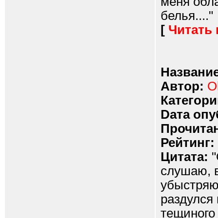
меня обла
белья...."
[
Читать
Название
Автор:
O
Категори
Dата опу
Прочитан
Рейтинг:
Цитата:
"
слушаю, в
убыстряю
раздулся
тещиного 