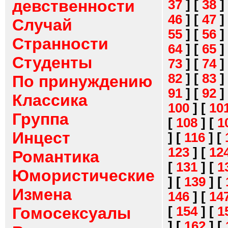
девственности
37
]
[
38
]
46
]
[
47
]
Случай
55
]
[
56
]
Странности
64
]
[
65
]
Студенты
73
]
[
74
]
82
]
[
83
]
По принуждению
91
]
[
92
]
Классика
100
]
[
10
Группа
[
108
]
[
1
Инцест
]
[
116
]
[
123
]
[
12
Романтика
[
131
]
[
1
Юмористические
]
[
139
]
[
Измена
146
]
[
14
[
154
]
[
1
Гомосексуалы
]
[
162
]
[