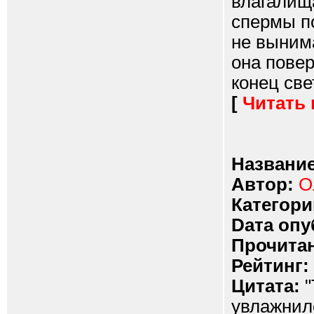
влагалища
спермы по
не вынима
она повер
конец свет
[
Читать
Название
Автор:
О
Категори
Dата опу
Прочитан
Рейтинг:
Цитата:
"
увлажнилс