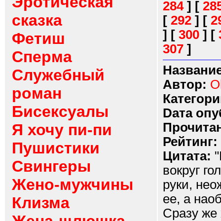
Эротическая
284
]
[
28
сказка
[
292
]
[
2
]
[
300
]
[
Фетиш
307
]
Сперма
Название
Служебный
Автор:
O
роман
Категори
Бисексуалы
Dата опу
Прочитан
Я хочу пи-пи
Рейтинг:
Пушистики
Цитата:
"
Свингеры
вокруг го
Жено-мужчины
руки, нео
ее, а нао
Клизма
Сразу же