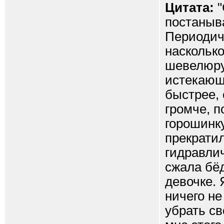
Цитата:
"
постаныва
Периодиче
насколько
шевелюру
истекающ
быстрее, 
громче, п
горошинку
прекратил
гидравли
сжала бёд
девочке. 
ничего не
убрать св