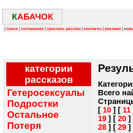
К
АБАЧОК
|
поиск
|
соглашение
|
прислать рассказ
|
контакты
|
реклама
|
н
ов
Резул
категории
рассказов
Категори
Гетеросексуалы
Всего на
Страниц
Подростки
[
10
]
[
11
Остальное
19
]
[
20
]
Потеря
28
]
[
29
]