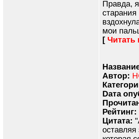
Правда, 
старания 
вздохнула
мои пальц
[
Читать
Название
Автор:
H
Категори
Dата опу
Прочитан
Рейтинг:
Цитата:
"
оставляя 
которая с