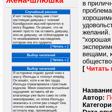
Жена-шлюшка
в приличн
проблема 
Случайный рассказ
хорошими
И вот теперь перед ним стоит
настоящая девушка с членом!
удовольст
Калейдоскоп мыслей пролетел в
мозгу Вадима. Он решил, что не
желаний.
может просто так оставить девушку,
или не девушку, не отблагодарив за
"хорошая 
то незабываемое наслаждение,
которым она его одарила.
эксперим
[ Читать » ]
вещами, 
Выбор читателей
обществом
[ Читать » ]
[
Читать
Выбор читателей
Я осторожно поднёс рукой член к
анусу Изольды и толкнул вперёд.
Он вошёл, хотя и не без труда.
Изольда отреагировала страстным
вздохом. Меня охватили волшебные
Название
ощущения: вставить ей во
влагалище уже было само по себе
Автор:
П
невообразимо, но попка Изольды
оказалась в сотни раз слаще! Она
Категори
плотно сжимала мой конец и
источала жар, проникающий,