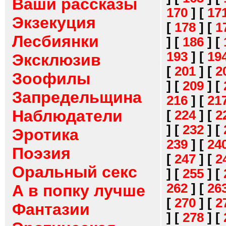
Ваши рассказы
170
]
[
17
Экзекуция
[
178
]
[
1
Лесбиянки
]
[
186
]
[
193
]
[
19
Эксклюзив
[
201
]
[
2
Зоофилы
]
[
209
]
[
Запредельщина
216
]
[
21
Наблюдатели
[
224
]
[
2
]
[
232
]
[
Эротика
239
]
[
24
Поэзия
[
247
]
[
2
Оральный секс
]
[
255
]
[
262
]
[
26
А в попку лучше
[
270
]
[
2
Фантазии
]
[
278
]
[