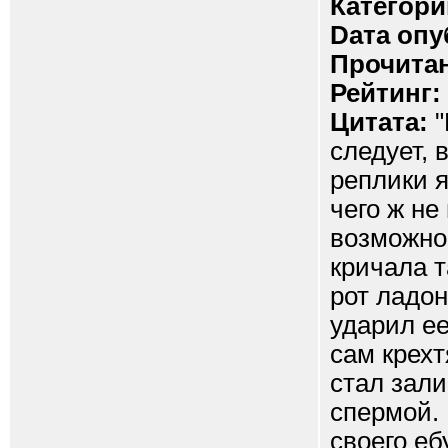
Категори
Dата опу
Прочитан
Рейтинг:
Цитата:
"
следует, 
реплики я
чего ж не
возможнос
кричала т
рот ладон
ударил ее
сам крехт
стал зали
спермой.
своего еб