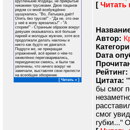
кругленькие ягодицы, не прикрытые
[
Читать
никакими трусиками. Двое пацанов
рядом со мной возбуждённо
шушукались: "Во, Латышка даёт!
Опять без трусов!" - "Да не, это они
у неё в жопу врезались!" - "А
спорим!" - Странным образом вокруг
Название
девушек оказывалось всё больше
парней и молодых мужчин, хотя все
Автор:
К
продолжали делать наклоны и
никто как будто не двигался.
Категори
Подруги же, не прекращая
Dата опу
упражнений, всё время о чём-то
оживлённо переговаривались,
Прочитан
периодически смеясь, и были так
увлечены, что ничего вокруг не
Рейтинг:
замечали, выставляя свои прелести
на всеобщее обозрение.
Цитата:
"
[ Читать » ]
бы смог п
незаметн
расставил
смог увид
губки..." 