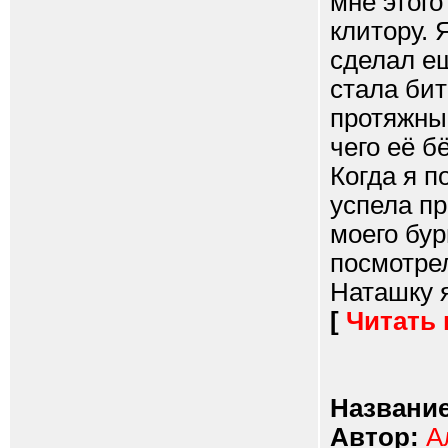
мне этого
клитору. 
сделал е
стала бит
протяжны
чего её б
Когда я п
успела пр
моего бур
посмотрел
Наташку я
[
Читать
Название
Автор:
А