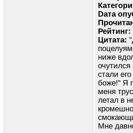
Категори
Dата опу
Прочитан
Рейтинг:
Цитата:
"
поцелуями
ниже вдол
очутился 
стали его
боже!" Я 
меня трус
летал в н
кромешно
смокающие
Мне давн