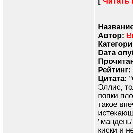
[
Читать
Название
Автор:
В
Категори
Dата опу
Прочитан
Рейтинг:
Цитата:
"
Эллис, то
попки пло
такое впе
истекающ
"мандень
киски и н