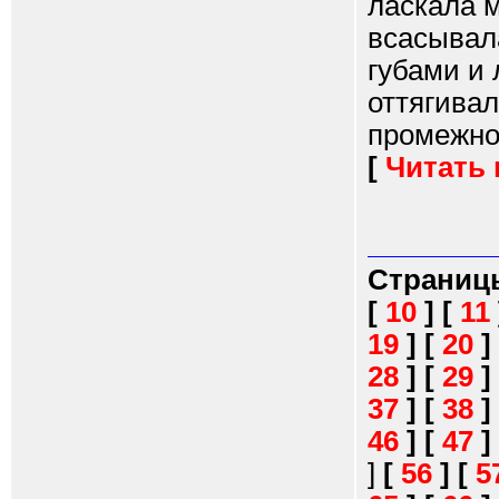
ласкала м
всасывала
губами и 
оттягива
промежнос
[
Читать
Страниц
[
10
]
[
11
19
]
[
20
]
28
]
[
29
]
37
]
[
38
]
46
]
[
47
]
]
[
56
]
[
5