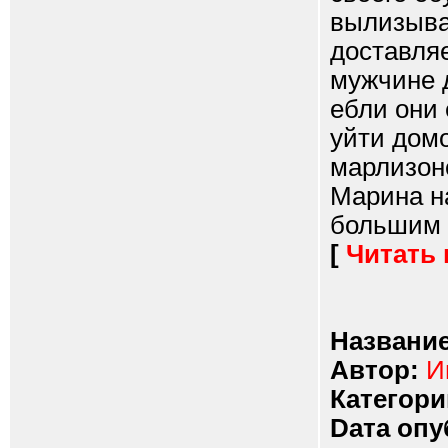
вылизыват
доставля
мужчине 
ебли они 
уйти домо
марлизонс
Марина на
большим у
[
Читать
Название
Автор:
И
Категори
Dата опу