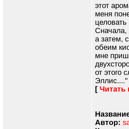
этот аром
меня пон
целовать 
Сначала, 
а затем, 
обеим кис
мне приш
двухсторо
от этого 
Эллис...."
[
Читать
Название
Автор:
s