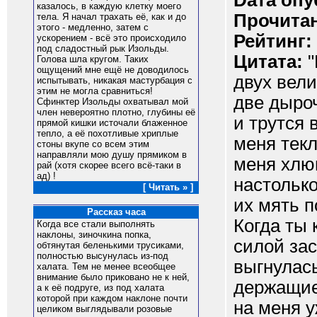
Dата опу
казалось, в каждую клетку моего
Прочитан
тела. Я начал трахать её, как и до
этого - медленно, затем с
Рейтинг:
ускорением - всё это происходило
под сладостный рык Изольды.
Цитата:
"
Голова шла кругом. Таких
ощущений мне ещё не доводилось
двух вел
испытывать, никакая мастурбация с
этим не могла сравниться!
две дыроч
Сфинктер Изольды охватывал мой
член невероятно плотно, глубины её
и трутся 
прямой кишки источали блаженное
тепло, а её похотливые хриплые
меня текл
стоны вкупе со всем этим
направляли мою душу прямиком в
меня хлю
рай (хотя скорее всего всё-таки в
ад) !
настолько
[ Читать » ]
их мять 
Рассказ часа
Когда ты 
Когда все стали выполнять
наклоны, зиночкина попка,
силой зас
обтянутая беленькими трусиками,
полностью высунулась из-под
выгнулас
халата. Тем не менее всеобщее
внимание было приковано не к ней,
держащие
а к её подруге, из под халата
которой при каждом наклоне почти
на меня у
целиком выглядывали розовые