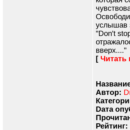
чувствова
Освободив
услышав 
"Don't st
отражало
вверх...."
[
Читать
Название
Автор:
D
Категори
Dата опу
Прочитан
Рейтинг: