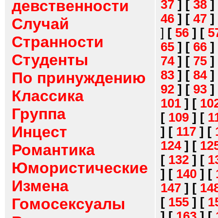
девственности
37
]
[
38
]
46
]
[
47
]
Случай
]
[
56
]
[
5
Странности
65
]
[
66
]
Студенты
74
]
[
75
]
83
]
[
84
]
По принуждению
92
]
[
93
]
Классика
101
]
[
10
Группа
[
109
]
[
1
Инцест
]
[
117
]
[
124
]
[
12
Романтика
[
132
]
[
1
Юмористические
]
[
140
]
[
Измена
147
]
[
14
[
155
]
[
1
Гомосексуалы
]
[
163
]
[