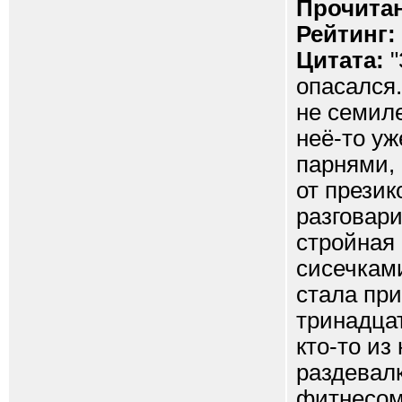
Прочитан
Рейтинг:
Цитата:
"
опасался.
не семиле
неё-то уж
парнями, 
от презик
разговар
стройная
сисечками
стала при
тринадцат
кто-то из
раздевалк
фитнесом: