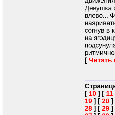
движения 
Девушка с
влево... 
наяриват
согнув в 
на ягодиц
подсунула
ритмично 
[
Читать
Страниц
[
10
]
[
11
19
]
[
20
]
28
]
[
29
]