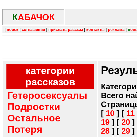
К
АБАЧОК
|
поиск
|
соглашение
|
прислать рассказ
|
контакты
|
реклама
|
н
ов
Резул
категории
рассказов
Категори
Гетеросексуалы
Всего на
Страниц
Подростки
[
10
]
[
11
Остальное
19
]
[
20
]
Потеря
28
]
[
29
]