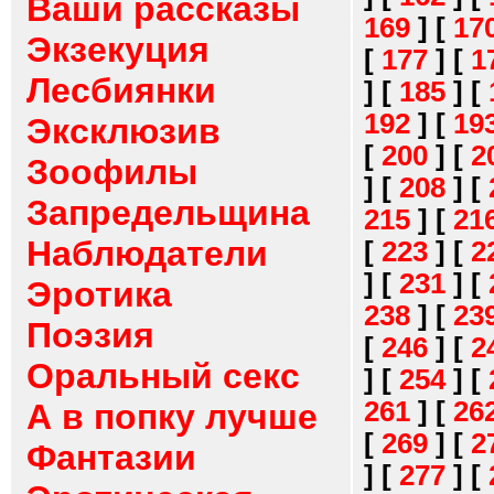
Ваши рассказы
169
]
[
17
Экзекуция
[
177
]
[
1
Лесбиянки
]
[
185
]
[
192
]
[
19
Эксклюзив
[
200
]
[
2
Зоофилы
]
[
208
]
[
Запредельщина
215
]
[
21
Наблюдатели
[
223
]
[
2
]
[
231
]
[
Эротика
238
]
[
23
Поэзия
[
246
]
[
2
Оральный секс
]
[
254
]
[
261
]
[
26
А в попку лучше
[
269
]
[
2
Фантазии
]
[
277
]
[