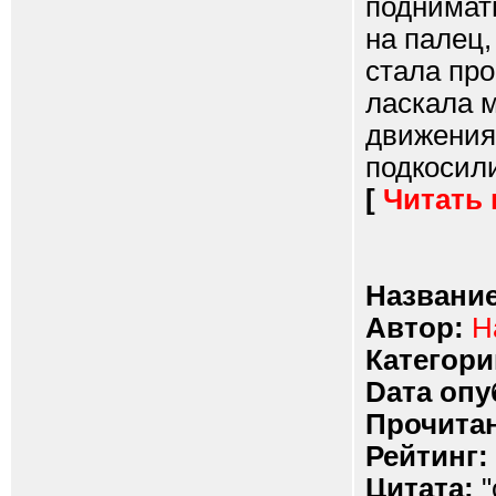
поднимат
на палец,
стала про
ласкала м
движениям
подкосилис
[
Читать
Название
Автор:
Н
Категори
Dата опу
Прочитан
Рейтинг:
Цитата:
"