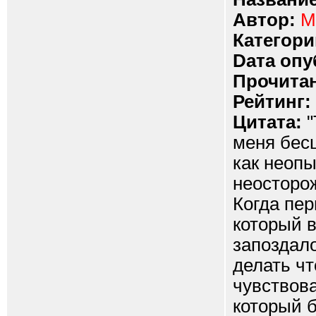
Автор:
M
Категори
Dата опу
Прочитан
Рейтинг:
Цитата:
"
меня бесц
как неоп
неосторож
Когда пер
который 
запоздало
делать чт
чувствова
который 