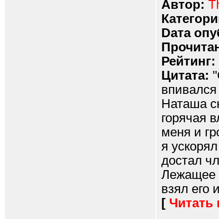
Автор:
T
Категори
Dата опу
Прочитан
Рейтинг:
Цитата:
"
впивался 
Наташа сн
горячая 
меня и г
я ускорял
достал чл
Лежащее 
взял его и
[
Читать