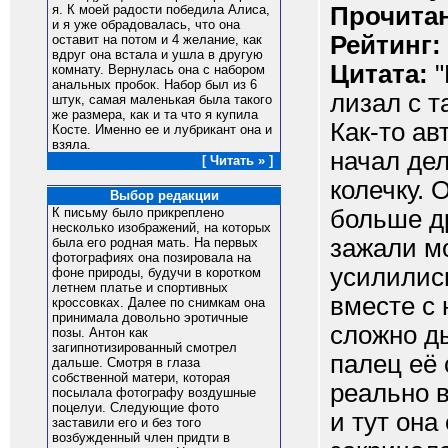
Прочитан
я. К моей радости победила Алиса,
и я уже обрадовалась, что она
Рейтинг:
оставит на потом и 4 желание, как
вдруг она встала и ушла в другую
Цитата:
"
комнату. Вернулась она с набором
анальных пробок. Набор был из 6
лизал с т
штук, самая маленькая была такого
же размера, как и та что я купила
Как-то ав
Косте. Именно ее и лубрикант она и
взяла.
начал де
[ Читать » ]
колечку. 
Выбор редакции
больше др
К письму было прикреплено
несколько изображений, на которых
зажали мо
была его родная мать. На первых
фотографиях она позировала на
усилились
фоне природы, будучи в коротком
летнем платье и спортивных
вместе с 
кроссовках. Далее по снимкам она
принимала довольно эротичные
сложно ды
позы. Антон как
загипнотизированный смотрел
палец её 
дальше. Смотря в глаза
собственной матери, которая
реально 
посылала фотографу воздушные
поцелуи. Следующие фото
и тут она
заставили его и без того
возбужденный член придти в