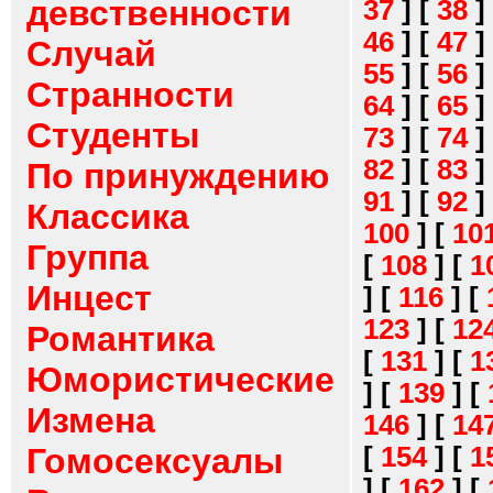
девственности
37
]
[
38
]
46
]
[
47
]
Случай
55
]
[
56
]
Странности
64
]
[
65
]
Студенты
73
]
[
74
]
82
]
[
83
]
По принуждению
91
]
[
92
]
Классика
100
]
[
10
Группа
[
108
]
[
1
Инцест
]
[
116
]
[
123
]
[
12
Романтика
[
131
]
[
1
Юмористические
]
[
139
]
[
Измена
146
]
[
14
[
154
]
[
1
Гомосексуалы
]
[
162
]
[