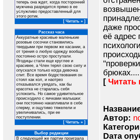
отстранё
теперь она ждет, когда посторонний
мужчина разрядится прямо в ее
возвышен
услужливо предоставленный для
принадле
этого ротик.
[ Читать » ]
даже прос
Рассказ часа
её адрес 
Аккуратные красивые маленькие
розовые сосочки становились
психологи
твердыми при первом же касании, а
от трения о любую одежду вообще
происход
постоянно остро проступали.
Ягодицы стали еще круглее и
"проверки
красивее, а Член терял свою силу и
опускался только когда девочка
брюках.....
спит. Все время бодрствования он
[
Читать
стоял как кол, и наотрез
отказывался увядать, как бы
красотка не старалась себя
успокоить. Но самое удивительное
происходило с яичками малышки:
они постоянно накапливали в себе
Название
сперму, и ощутимо тяжелели и
увеличивались, при ее
Автор:
n
поступлении.
[ Читать » ]
Категори
Выбор редакции
Dата опу
В следующей же партии проиграла