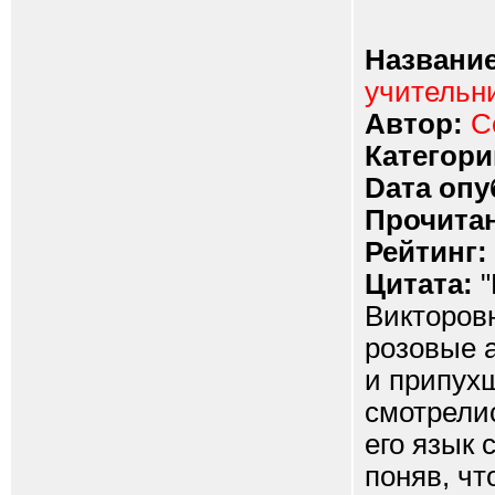
Название
учительн
Автор:
С
Категори
Dата опу
Прочитан
Рейтинг:
Цитата:
"
Викторовн
розовые а
и припух
смотрелис
его язык 
поняв, чт