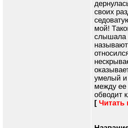
дернулась
своих ра
седоватую
мой! Тако
слышала о
называютс
относился
нескрывае
оказывает
умелый и
между ее
обводит к
[
Читать
Название