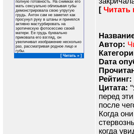
закричала
полную готовность. На снимках его
мать сексуально облизывая губы
[
Читать
демонстрировала свою упругую
грудь. Антон сам не заметил как
просунул руку в штаны и принялся
активно мастурбировать на
эротическую фотосессию своей
матери. Ее грудь буквально
Название
приковала его взгляд, он
увеличивал изображение несколько
Автор:
Ч
раз, рассматривая родное лицо и
губы.
Категори
[ Читать » ]
Dата опу
Прочитан
Рейтинг:
Цитата:
"
перед эти
после чег
Когда они
стервозн
когда уви