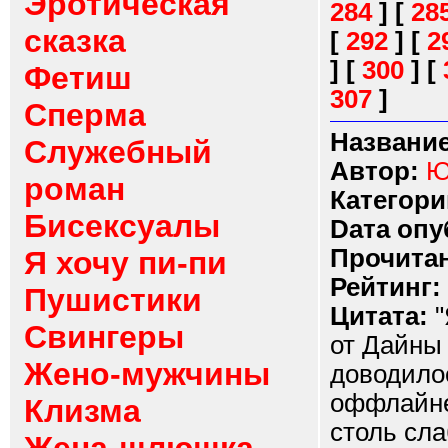
Эротическая
284
]
[
28
сказка
[
292
]
[
2
]
[
300
]
[
Фетиш
307
]
Сперма
Название
Служебный
Автор:
Ю
роман
Категори
Бисексуалы
Dата опу
Прочитан
Я хочу пи-пи
Рейтинг:
Пушистики
Цитата:
"
Свингеры
от Дайны 
Жено-мужчины
доводилос
оффлайне
Клизма
столь сла