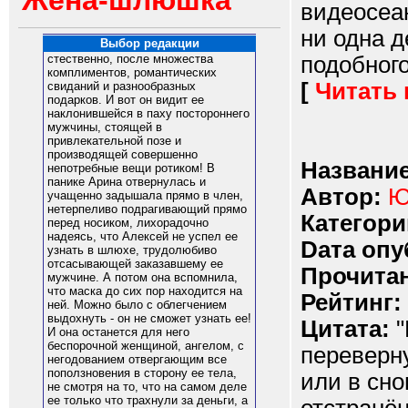
Жена-шлюшка
видеосеан
ни одна 
Выбор редакции
подобного
стественно, после множества
комплиментов, романтических
[
Читать
свиданий и разнообразных
подарков. И вот он видит ее
наклонившейся в паху постороннего
мужчины, стоящей в
привлекательной позе и
производящей совершенно
Название
непотребные вещи ротиком! В
панике Арина отвернулась и
Автор:
Ю
учащенно задышала прямо в член,
нетерпеливо подрагивающий прямо
Категори
перед носиком, лихорадочно
надеясь, что Алексей не успел ее
Dата опу
узнать в шлюхе, трудолюбиво
отсасывающей заказавшему ее
Прочитан
мужчине. А потом она вспомнила,
что маска до сих пор находится на
Рейтинг:
ней. Можно было с облегчением
выдохнуть - он не сможет узнать ее!
Цитата:
"
И она останется для него
беспорочной женщиной, ангелом, с
переверну
негодованием отвергающим все
поползновения в сторону ее тела,
или в сно
не смотря на то, что на самом деле
ее только что трахнули за деньги, а