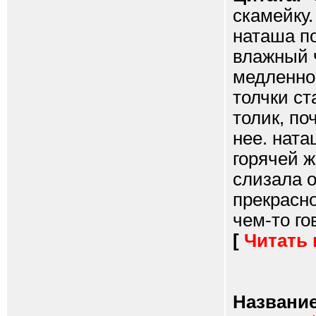
скамейку.
наташа по
влажный ч
медленно 
толчки с
толик, по
нее. ната
горячей ж
слизала о
прекрасно
чем-то гов
[
Читать
Название