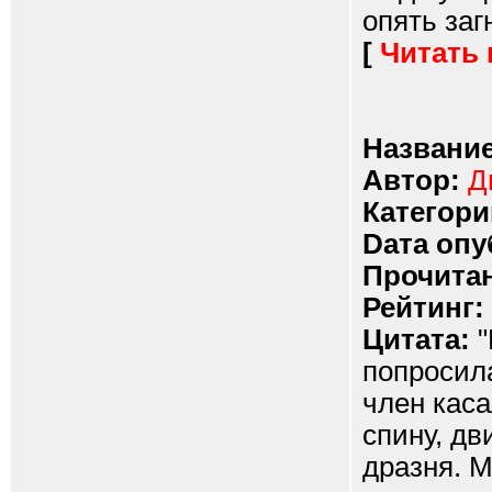
опять загн
[
Читать
Название
Автор:
Д
Категори
Dата опу
Прочитан
Рейтинг:
Цитата:
"
попросила
член каса
спину, дв
дразня. М