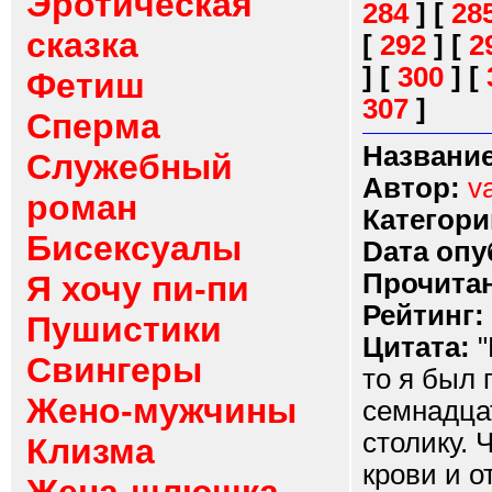
Эротическая
284
]
[
28
сказка
[
292
]
[
2
]
[
300
]
[
Фетиш
307
]
Сперма
Название
Служебный
Автор:
v
роман
Категори
Бисексуалы
Dата опу
Прочитан
Я хочу пи-пи
Рейтинг:
Пушистики
Цитата:
"
Свингеры
то я был 
Жено-мужчины
семнадца
столику.
Клизма
крови и о