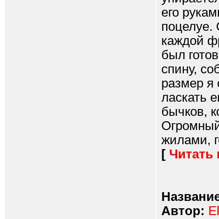
его рукам
поцелуе.
каждой ф
был готов
спину, со
размер я 
ласкать е
бычков, к
Огромный
жилами, г
[
Читать
Название
Автор:
E