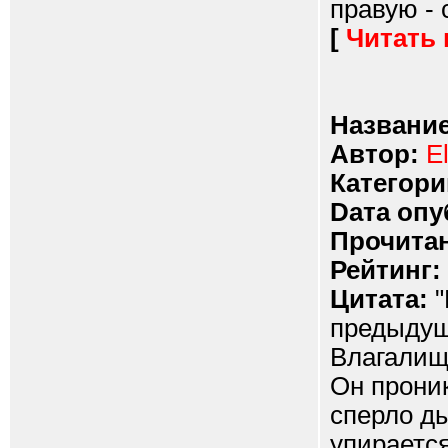
правую - 
[
Читать
Название
Автор:
E
Категори
Dата опу
Прочитан
Рейтинг:
Цитата:
"
предыдущ
Влагалище
Он проник
сперло ды
упирается