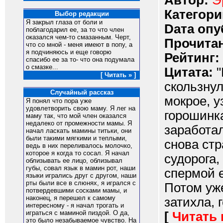
Автор:
Э
Категори
Выбор редакции
Я закрыл глаза от боли и
Dата опу
поблагодарил ее, за то что член
оказался чем-то смазанным. Черт,
Прочитан
что со мной - меня имеют в попу, а
я подчиняюсь и еще говорю
Рейтинг:
спасибо ее за то- что она подумала
о смазке...
Цитата:
"
[ Читать » ]
скользнул
Случайный рассказ
мокрое, 
Я понял что пора уже
удовлетворить свою маму. Я лег на
горошинк
маму так, что мой член оказался
недалеко от промежности мамы. Я
заработал
начал ласкать мамины титьки, они
были такими мягкими и теплыми,
снова ст
ведь в них переливалось молочко,
которое я когда то сосал. Я начал
судорога,
облизывать ее лицо, облизывал
губы, совал язык в мамин рот, наши
спермой е
языки игрались друг с другом, наши
рты были все в слюнях, я игрался с
Потом уже
потвердевшими сосками мамы, и
наконец, я перешел к самому
затихла, 
интересному - я начал трогать и
играться с маминой пиздой. О да,
[
Читать
это было незабываемое чувство. На