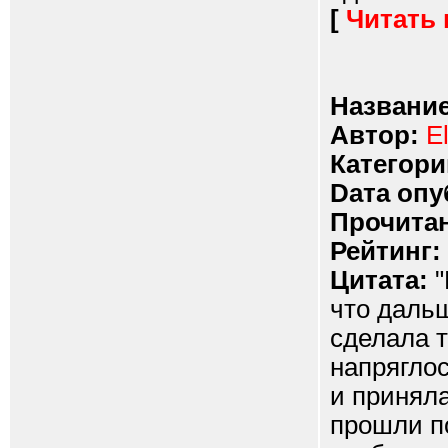
[
Читать
Название
Автор:
E
Категори
Dата опу
Прочитан
Рейтинг:
Цитата:
"
что дальш
сделала т
напряглос
и приняла
прошли по