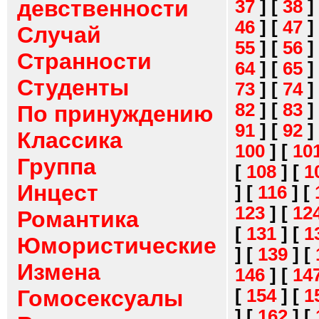
девственности
37
]
[
38
]
46
]
[
47
]
Случай
55
]
[
56
]
Странности
64
]
[
65
]
Студенты
73
]
[
74
]
82
]
[
83
]
По принуждению
91
]
[
92
]
Классика
100
]
[
10
Группа
[
108
]
[
1
Инцест
]
[
116
]
[
123
]
[
12
Романтика
[
131
]
[
1
Юмористические
]
[
139
]
[
Измена
146
]
[
14
[
154
]
[
1
Гомосексуалы
]
[
162
]
[