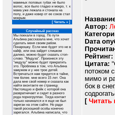
маминых половых губах не было
волос, все было гладко и мокро, т. к
мама уже лежала и стонала на
полу, и даже ковер от ее соков стал
Название
мокрым.
[ Читать » ]
Автор:
Л
Случайный рассказ
Категори
Мы поехали в город. По пути
Альбина рассказала мне, что хочет
Dата опу
сделать меня своим рабом.
Понарошку. Если мне будет это не в
Прочитан
кайф, или она зайдет слишком
Рейтинг:
далеко, можно будет сказать стоп-
слово. "Медуза". Произнеся эту
Цитата:
"
"медузу" можно будет прекратить
это. Проблема в том, что Альбина
потоком 
замужем и у нее трое детей.
Встречаться нам придется в тайне,
мимо и р
тем более. мне всего 15 лет. Она
дала мне свой номер и сказала как
бок в сне
найти вконтакте ее страницу.
Настоящую и фейк с которой она
содрогатьс
развратничает и сидит в разного
рода порногруппах. Тогда контакт
[
Читать
только начинался и я еще не был
зареган на этом сайте. Но ради
такой роскошной особы конечно
зарегался. Альбина написала, что