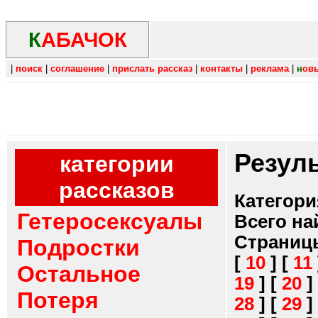
К
АБАЧОК
|
поиск
|
соглашение
|
прислать рассказ
|
контакты
|
реклама
|
н
ов
Резул
категории
рассказов
Категори
Гетеросексуалы
Всего на
Страниц
Подростки
[
10
]
[
11
Остальное
19
]
[
20
]
Потеря
28
]
[
29
]