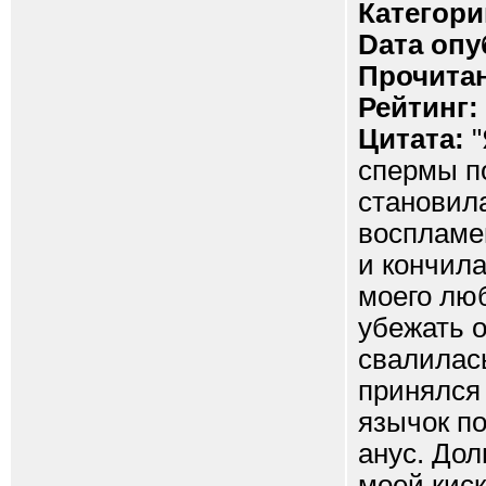
Категори
Dата опу
Прочитан
Рейтинг:
Цитата:
"
спермы п
становила
воспламе
и кончила
моего лю
убежать о
свалилась
принялся 
язычок по
анус. Дол
моей киски