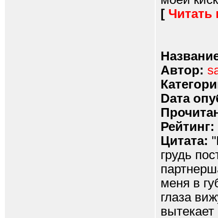
[
Читать
Название
Автор:
s
Категори
Dата опу
Прочитан
Рейтинг:
Цитата:
"
грудь пос
партнерш
меня в гу
глаза виж
вытекает 