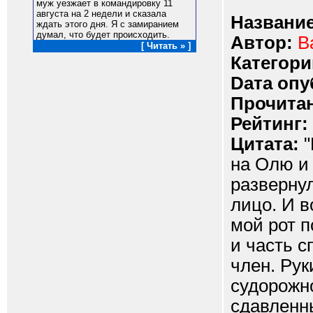
муж уезжает в командировку 11
августа на 2 недели и сказала
Название
ждать этого дня. Я с замиранием
думал, что будет происходить.
Автор:
В
[ Читать » ]
Категори
Dата опу
Прочитан
Рейтинг:
Цитата:
"
на Олю и 
развернул
лицо. И в
мой рот п
и часть с
член. Ру
судорожн
сдавленны