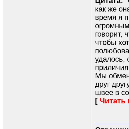
Цитата:
"
как же он
время я п
огромным 
говорит, 
чтобы хот
полюбоват
удалось, 
приличия 
Мы обмен
друг друг
швее в со
[
Читать