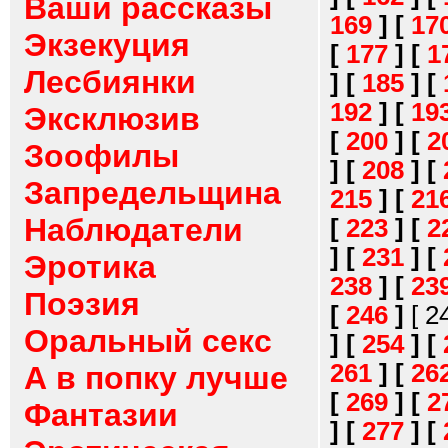
Ваши рассказы
169
]
[
17
Экзекуция
[
177
]
[
1
Лесбиянки
]
[
185
]
[
192
]
[
19
Эксклюзив
[
200
]
[
2
Зоофилы
]
[
208
]
[
Запредельщина
215
]
[
21
Наблюдатели
[
223
]
[
2
]
[
231
]
[
Эротика
238
]
[
23
Поэзия
[
246
]
[ 2
Оральный секс
]
[
254
]
[
261
]
[
26
А в попку лучше
[
269
]
[
2
Фантазии
]
[
277
]
[