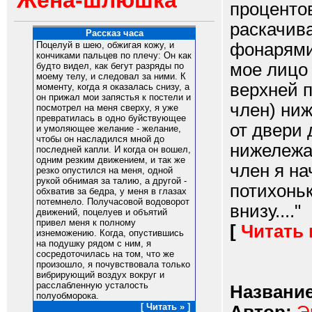
Жена-шлюшка
проценто
раскачива
Рассказ часа
фонарями
Поцелуй в шею, обжигая кожу, и
кончиками пальцев по плечу: Он как
мое лицо 
будто видел, как бегут разряды по
моему телу, и следовал за ними. К
верхней п
моменту, когда я оказалась снизу, а
он прижал мои запястья к постели и
член) ниж
посмотрел на меня сверху, я уже
превратилась в одно буйствующее
от двери 
и умоляющее желание - желание,
чтобы он насладился мной до
нижележа
последней капли. И когда он вошел,
одним резким движением, и так же
член я на
резко опустился на меня, одной
рукой обнимая за талию, а другой -
потихоньк
обхватив за бедра, у меня в глазах
потемнело. Получасовой водоворот
внизу...."
движений, поцелуев и объятий
привел меня к полному
[
Читать
изнеможению. Когда, опустившись
на подушку рядом с ним, я
сосредоточилась на том, что же
произошло, я почувствовала только
вибрирующий воздух вокруг и
расслабленную усталость
Название
полуобморока.
[ Читать » ]