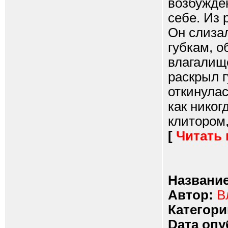
возбужден
себе. Из 
Он слиза
губкам, о
влагалище
раскрыл г
откинулас
как никог
клитором,
[
Читать
Название
Автор:
В
Категори
Dата опу