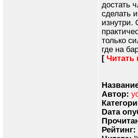
достать ч
сделать и
изнутри. 
практичес
только си
где на ба
[
Читать
Название
Автор:
y
Категори
Dата опу
Прочитан
Рейтинг: