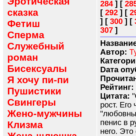
Эротическая
284
]
[
28
сказка
[
292
]
[
2
]
[
300
]
[
Фетиш
307
]
Сперма
Название
Служебный
Автор:
Ty
роман
Категори
Бисексуалы
Dата опу
Прочитан
Я хочу пи-пи
Рейтинг:
Пушистики
Цитата:
"
Свингеры
рост. Его
Жено-мужчины
"любовных
пенис в р
Клизма
него. Это