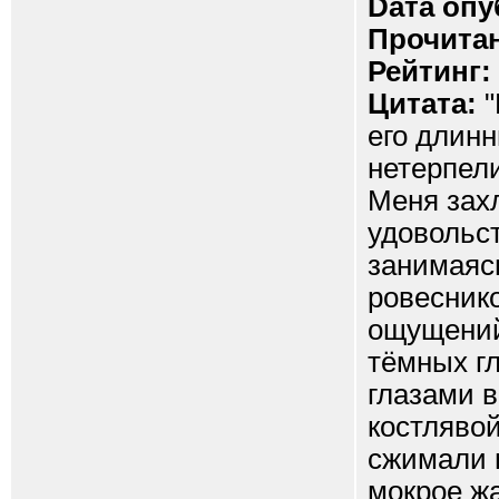
Dата опу
Прочитан
Рейтинг:
Цитата:
"
его длин
нетерпели
Меня зах
удовольст
занимаяс
ровеснико
ощущений
тёмных г
глазами 
костляво
сжимали м
мокрое ж