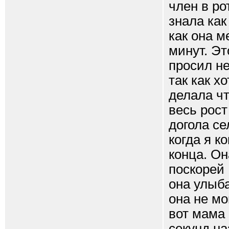
член в ро
знала как
как она м
минут. Эт
просил н
так как х
делала чт
весь рос
догола се
когда я к
конца. Он
поскорей 
она улыба
она не мо
вот мама 
секунд на