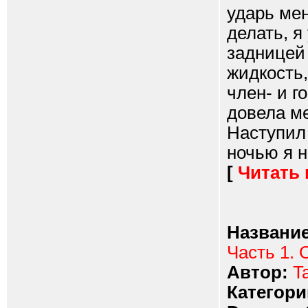
ударь мен
делать, я
задницей 
жидкость,
член- и г
довела ме
Наступил
ночью я н
[
Читать
Название
Часть 1. 
Автор:
T
Категори