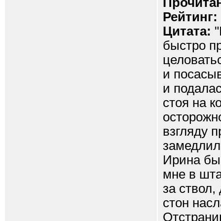
Прочитан
Рейтинг:
Цитата:
"
быстро п
целовать
и посасыв
и подалас
стоя на к
осторожн
взгляду п
замедлил
Ирина бы
мне в шт
за ствол,
стон насл
Отстранив