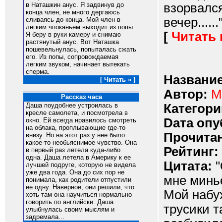
взорвался.
в Наташкин анус. Я задвинув до
конца член, не много дергаюсь
вечер......
сливаясь до конца. Мой член в
легким чпоканьем выходит из попы.
[
Читать
Я беру в руки камеру и снимаю
растянутый анус. Вот Наташка
пошевельнулась, попыталась сжать
его. Из попы, сопровождаемая
легким звуком, начинает вытекать
сперма.
Название
[ Читать » ]
Автор:
M
Рассказ часа
Категори
Даша поудобнее устроилась в
кресле самолета, и посмотрела в
Dата опу
окно. Ей всегда нравилось смотреть
на облака, проплывающие где-то
Прочитан
внизу. Но на этот раз у нее было
какое-то необьяснимое чувство. Она
Рейтинг:
в первый раз летела куда-либо
одна. Даша летела в Америку к ее
Цитата:
"
лучшей подруге, которую не видела
уже два года. Она до сих пор не
мне минье
понимала, как родители отпустили
ее одну. Наверное, они решили, что
Мой набух
хоть там она научиться нормально
говорить по английски. Даша
трусики т
улыбнулась своим мыслям и
задремала...