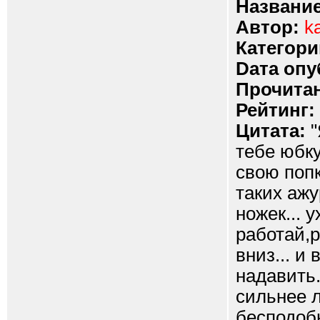
Название
Автор:
k
Категори
Dата опу
Прочитан
Рейтинг:
Цитата:
"
тебе юбку
свою попк
таких ажу
ножек... 
работай,р
вниз... и
надавить.
сильнее л
бесподобн