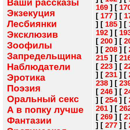
Ваши рассказы
169
]
[
17
Экзекуция
[
177
]
[
1
Лесбиянки
]
[
185
]
[
192
]
[
19
Эксклюзив
[
200
]
[
2
Зоофилы
]
[
208
]
[
Запредельщина
215
]
[
21
Наблюдатели
[
223
]
[
2
]
[
231
]
[
Эротика
238
]
[
23
Поэзия
[
246
]
[
2
Оральный секс
]
[
254
]
[
261
]
[
26
А в попку лучше
[
269
]
[
2
Фантазии
]
[
277
]
[