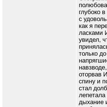
полюбова
глубоко в
с удоволь
как я пер
ласками И
увидел, ч
принялась
только до
напрягши
навзводе,
оторвав И
спину и п
стал долб
лепетала 
дыхание 