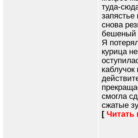
туда-сюда
запястье 
снова рез
бешеный о
Я потерял
курица не
оступилас
каблучок 
действите
прекращае
смогла сд
сжатые зу
[
Читать