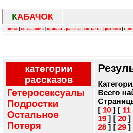
К
АБАЧОК
|
поиск
|
соглашение
|
прислать рассказ
|
контакты
|
реклама
|
н
ов
Резул
категории
рассказов
Категори
Гетеросексуалы
Всего на
Страниц
Подростки
[
10
]
[
11
Остальное
19
]
[
20
]
Потеря
28
]
[
29
]