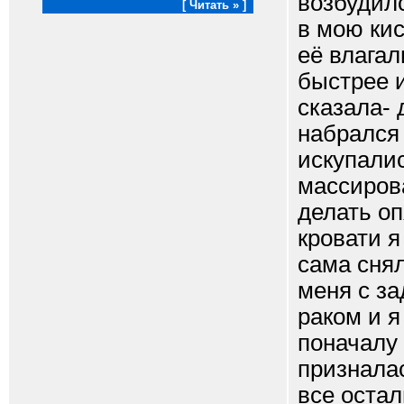
возбудил
[ Читать » ]
в мою кис
её влага
быстрее и
сказала- 
набрался 
искупалис
массиров
делать о
кровати я
сама снял
меня с за
раком и я
поначалу 
признала
все остал