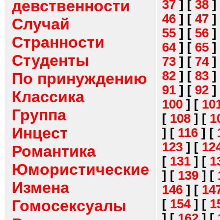
девственности
37
]
[
38
]
46
]
[
47
]
Случай
55
]
[
56
]
Странности
64
]
[
65
]
Студенты
73
]
[
74
]
82
]
[
83
]
По принуждению
91
]
[
92
]
Классика
100
]
[
10
Группа
[
108
]
[
1
Инцест
]
[
116
]
[
123
]
[
12
Романтика
[
131
]
[
1
Юмористические
]
[
139
]
[
Измена
146
]
[
14
[
154
]
[
1
Гомосексуалы
]
[
162
]
[