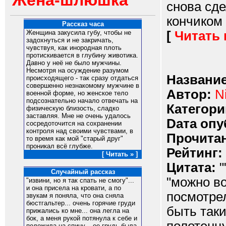
Жена-шлюшка
снова сде
кончиком 
Рассказ часа
[
Читать
Женщина закусила губу, чтобы не
задохнуться и не закричать,
чувствуя, как инородная плоть
протискивается в глубину животика.
Давно у неё не было мужчины.
Несмотря на осуждение разумом
Название
происходящего - так сразу отдаться
совершенно незнакомому мужчине в
Автор:
N
военной форме, но женское тело
подсознательно начало отвечать на
Категори
физическую близость, сладко
заставляя. Мне не очень удалось
Dата опу
сосредоточится на сохранении
контроля над своими чувствами, в
Прочитан
то время как мой "старый друг"
проникал всё глубже.
Рейтинг:
[ Читать » ]
Цитата:
"
Случайный рассказ
"можно во
"извини, но я так спать не смогу"...
и она присела на кровати, а по
посмотрел
звукам я поняла, что она сняла
бюстгальтер... очень горячие груди
быть таки
прижались ко мне... она легла на
бок, а меня рукой потянула к себе и
положила на спину... ее грудь была