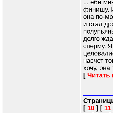
... еби м
финишу, 
она по-мо
и стал др
полупьяны
долго жд
сперму. Я
целовалис
насчет то
хочу, она 
[
Читать
Страниц
[
10
]
[
11