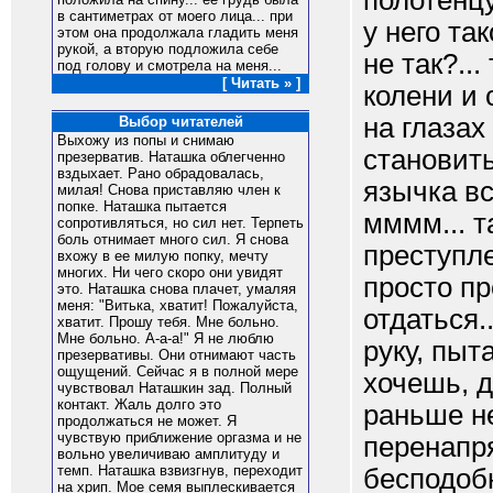
полотенцу
в сантиметрах от моего лица... при
у него та
этом она продолжала гладить меня
рукой, а вторую подложила себе
не так?..
под голову и смотрела на меня...
[ Читать » ]
колени и 
на глазах
Выбор читателей
Выхожу из попы и снимаю
становить
презерватив. Наташка облегченно
вздыхает. Рано обрадовалась,
язычка вс
милая! Снова приставляю член к
попке. Наташка пытается
мммм... т
сопротивляться, но сил нет. Терпеть
боль отнимает много сил. Я снова
преступле
вхожу в ее милую попку, мечту
многих. Ни чего скоро они увидят
просто пр
это. Наташка снова плачет, умаляя
меня: "Витька, хватит! Пожалуйста,
отдаться.
хватит. Прошу тебя. Мне больно.
Мне больно. А-а-а!" Я не люблю
руку, пыт
презервативы. Они отнимают часть
ощущений. Сейчас я в полной мере
хочешь, д
чувствовал Наташкин зад. Полный
контакт. Жаль долго это
раньше не
продолжаться не может. Я
чувствую приближение оргазма и не
перенапря
вольно увеличиваю амплитуду и
темп. Наташка взвизгнув, переходит
бесподобн
на хрип. Мое семя выплескивается