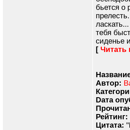
бьется о 
прелесть.
ласкать..
тебя быст
сиденье и
[
Читать
Название
Автор:
В
Категори
Dата опу
Прочитан
Рейтинг:
Цитата:
"