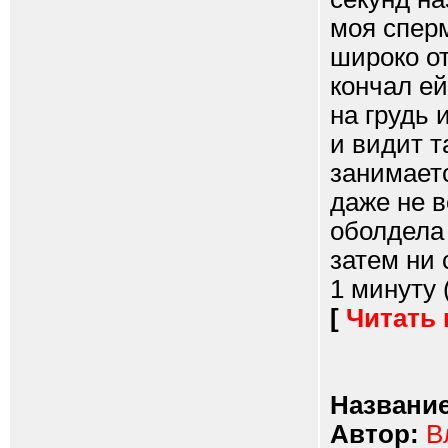
моя сперм
широко о
кончал ей
на грудь 
и видит т
занимаетс
даже не в
оболдела 
затем ни 
1 минуту 
[
Читать
Название
Автор:
В