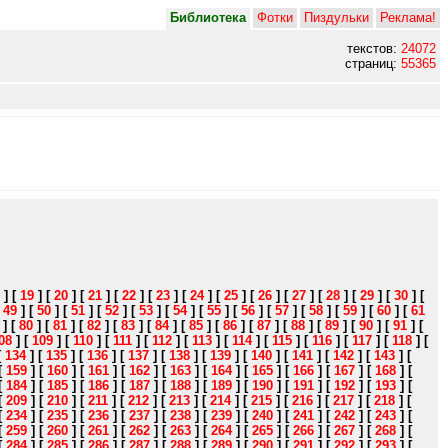
Библиотека
Фотки
Пиздульки
Реклама!
текстов:
24072
страниц:
55365
]
[
19
]
[
20
]
[
21
]
[
22
]
[
23
]
[
24
]
[
25
]
[
26
]
[
27
]
[
28
]
[
29
]
[
30
]
[
[
49
]
[
50
]
[
51
]
[
52
]
[
53
]
[
54
]
[
55
]
[
56
]
[
57
]
[
58
]
[
59
]
[
60
]
[
61
]
[
80
]
[
81
]
[
82
]
[
83
]
[
84
]
[
85
]
[
86
]
[
87
]
[
88
]
[
89
]
[
90
]
[
91
]
[
08
]
[
109
]
[
110
]
[
111
]
[
112
]
[
113
]
[
114
]
[
115
]
[
116
]
[
117
]
[
118
]
[
[
134
]
[
135
]
[
136
]
[
137
]
[
138
]
[
139
]
[
140
]
[
141
]
[
142
]
[
143
]
[
[
159
]
[
160
]
[
161
]
[
162
]
[
163
]
[
164
]
[
165
]
[
166
]
[
167
]
[
168
]
[
[
184
]
[
185
]
[
186
]
[
187
]
[
188
]
[
189
]
[
190
]
[
191
]
[
192
]
[
193
]
[
[
209
]
[
210
]
[
211
]
[
212
]
[
213
]
[
214
]
[
215
]
[
216
]
[
217
]
[
218
]
[
[
234
]
[
235
]
[
236
]
[
237
]
[
238
]
[
239
]
[
240
]
[
241
]
[
242
]
[
243
]
[
[
259
]
[
260
]
[
261
]
[
262
]
[
263
]
[
264
]
[
265
]
[
266
]
[
267
]
[
268
]
[
[
284
]
[
285
]
[
286
]
[
287
]
[
288
]
[
289
]
[
290
]
[
291
]
[
292
]
[
293
]
[