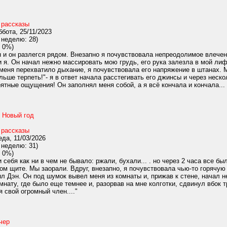
 рассказы
бота, 25/11/2023
 неделю: 28)
 0%)
 и он разлегся рядом. Внезапно я почувствовала непреодолимое влечени
и я. Он начал нежно массировать мою грудь, его рука залезла в мой лиф
 меня перехватило дыхание, я почувствовала его напряжение в штанах. М
ольше терпеть!"- я в ответ начала расстегивать его джинсы и через неск
тные ощущения! Он заполнял меня собой, а я всё кончала и кончала... .
. Новый год
 рассказы
да, 11/03/2026
 неделю: 31)
 0%)
себя как ни в чем не бывало: ржали, бухали... . но через 2 часа все б
ом щите. Мы заорали. Вдруг, внезапно, я почувствовала чью-то горячую
ыл Дэн. Он под шумок вывел меня из комнаты и, прижав к стене, начал н
мнату, где было еще темнее и, разорвав на мне колготки, сдвинул вбок 
 свой огромный член...."
чер