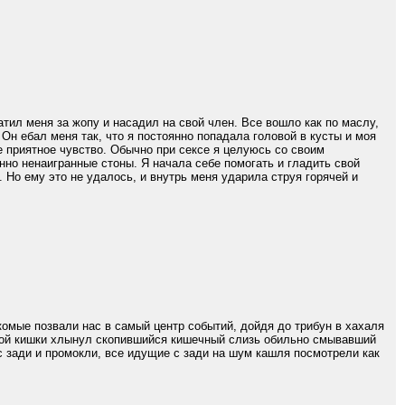
тил меня за жопу и насадил на свой член. Все вошло как по маслу,
Он ебал меня так, что я постоянно попадала головой в кусты и моя
ое приятное чувство. Обычно при сексе я целуюсь со своим
нно ненаигранные стоны. Я начала себе помогать и гладить свой
 Но ему это не удалось, и внутрь меня ударила струя горячей и
комые позвали нас в самый центр событий, дойдя до трибун в хахаля
рямой кишки хлынул скопившийся кишечный слизь обильно смывавший
с зади и промокли, все идущие с зади на шум кашля посмотрели как