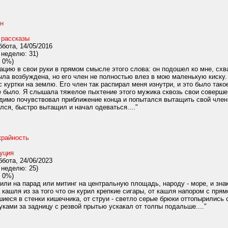
ен
 рассказы
бота, 14/05/2016
 неделю: 31)
 0%)
цию в свои руки в прямом смысле этого слова: он подошел ко мне, схва
ыла возбуждена, но его член не полностью влез в мою маленькую киску. 
с куртки на землю. Его член так распирал меня изнутри, и это было так
не было. Я слышала тяжелое пыхтение этого мужика сквозь свои соверше
идимо почувствовал приближение конца и попытался вытащить свой член.
лся, быстро вытащил и начал одеваться...."
крайность
уция
бота, 24/06/2023
 неделю: 25)
 0%)
ли на парад или митинг на центральную площадь, народу - море, и зна
 кашля из за того что он курил крепкие сигары, от кашля напором с п
иеся в стенки кишечника, от струи - светло серые брюки оттопырились 
уками за задницу с резвой прытью ускакал от толпы подальше...."