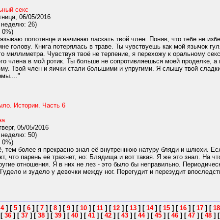
ьный секс
ница, 06/05/2016
 неделю: 26)
 0%)
язываю полотенце и начинаю ласкать твой член. Поняв, что тебе не из
не голову. Книга потерялась в траве. Ты чувствуешь как мой язычок гул
го миллиметра. Чувствуя твоё не терпение, я перехожу к оральному сек
о члена в мой ротик. Ты больше не сопротивляешься моей проделке, а
му. Твой член и яички стали большими и упругими. Я слышу твой сладки
мы...."
ыло. Истории. Часть 6
на
верг, 05/05/2016
 неделю: 50)
 0%)
, тем более я прекрасно знал её внутреннюю натуру бляди и шлюхи. Есл
кт, что парень её трахнет, но: Блядища и вот такая. Я же это знал. На 
угие отношения. Я в них не лез - это было бы неправильно. Периодическ
Гудело и зудело у девочки между ног. Перегудит и перезудит впоследстви
[
4
]
[
5
]
[
6
]
[
7
]
[
8
]
[
9
]
[
10
]
[
11
]
[
12
]
[
13
]
[
14
]
[
15
]
[
16
]
[
17
]
[
18
]
[
36
]
[
37
]
[
38
]
[
39
]
[
40
]
[
41
]
[
42
]
[
43
]
[
44
]
[
45
]
[
46
]
[
47
]
[
48
]