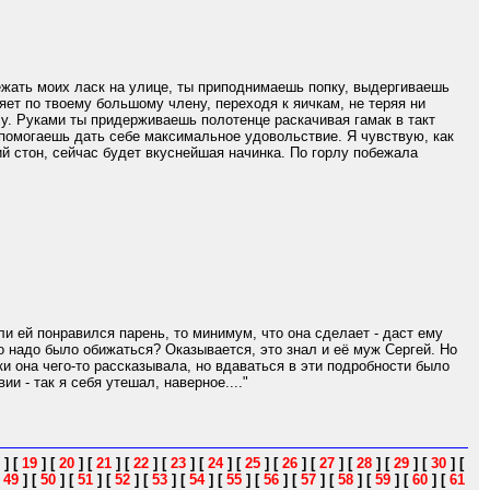
бежать моих ласк на улице, ты приподнимаешь попку, выдергиваешь
яет по твоему большому члену, переходя к яичкам, не теряя ни
су. Руками ты придерживаешь полотенце раскачивая гамак в такт
 помогаешь дать себе максимальное удовольствие. Я чувствую, как
й стон, сейчас будет вкуснейшая начинка. По горлу побежала
и ей понравился парень, то минимум, что она сделает - даст ему
что надо было обижаться? Оказывается, это знал и её муж Сергей. Но
и она чего-то рассказывала, но вдаваться в эти подробности было
и - так я себя утешал, наверное...."
]
[
19
]
[
20
]
[
21
]
[
22
]
[
23
]
[
24
]
[
25
]
[
26
]
[
27
]
[
28
]
[
29
]
[
30
]
[
[
49
]
[
50
]
[
51
]
[
52
]
[
53
]
[
54
]
[
55
]
[
56
]
[
57
]
[
58
]
[
59
]
[
60
]
[
61