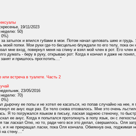
сексуалы
кресенье, 19/11/2023
 неделю: 50)
 0%)
за затылок и впился губами в мои. Потом начал целовать шею и грудь. Я
сь моей попки. Мои руки где-то бесцельно блуждали по его телу, пока он
зал мне вход, повернул меня на спину и взял мой член в рот. Его член 
олго думать - беру в руку, открываю рот: Когда я кончил я даже не поня
занят и пришлось проглотить...."
 или встреча в туалете. Часть 2
учай
едельник, 23/05/2016
 неделю: 70)
 0%)
л дырочку ее попы и не хотел ее касаться, но попав случайно на нее, я
знул ее анус еще раз. Ее тело снова отозвалось. Мне это очень льстило
сь. Я то погружался языком в письку, лаская заднюю стеночку, то быст
кал ее анус. Когда я попытался протолкнуть в попу язык, он с легкость
 я так ласкал Олю, но то, ради чего все это делал, свершилось. Оля зат
, и я не прекращал ласки, пока Оля кончала. Обмякнув она, поджимая н
на стену...."