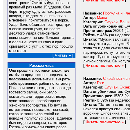
[
Читать полностью »
]
несет розги. Считать будет она, в
прошлый раз было 15 ударов. Она
берет в руку одну из них, рассекает
Название:
Прогулка и чл
воздух, эти дает мне несколько
Автор:
Маша
мгновений приготовиться в порке.
Категории:
Случай
,
Ваши
Удар, боль обжигает -раз, два, три:
Dата опубликования:
Суб
я свою кусаю руку, но после
Прочитано раз:
26304 (за
десятого удара становиться
Рейтинг:
43% (за неделю:
невыносимо, не сил больше терпеть
Цитата:
"Мужик взял ситуа
и слезы льются из глаз и крик
потому что я давно уже б
срывается с уст... с тех пор прошло
жопа то и дело сьезжала 
много лет.
партнером, но тут этого 
[ Читать » ]
клитор. Тут этот мужик в
липкой спермы. Он испуга
[
Читать полностью »
]
Рассказ часа
Они прошли в гостевой замок, где
им было предложено, подписать
Название:
С крайности в 
положенные документы и выбрать
Автор:
Гоги
себе временных рабов по каталогу.
Категории:
Случай
,
Экзек
Пока они шли от входных ворот до
Dата опубликования:
Суб
гостевого замка, они бегло
Прочитано раз:
15303 (за
осматривали территорию, везде
Рейтинг:
59% (за неделю:
чувствовалось преобладание
Цитата:
"Затем нас потащи
женского господства. По пути им
начался приступ сильного
встретилось несколько Госпожей,
ворсинки шиповника впивш
которые тащили за собой на
тот джигит схватившись р
поводке полуголых рабов. Вдалеке
[
Читать полностью »
]
был виден ипподром, на котором
Госпожи объезжали своих рабов,