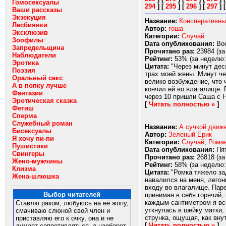
Гомосексуалы
294
]
[
295
]
[
296
]
[
297
]
Ваши рассказы
Экзекуция
Название:
Консперативны
Лесбиянки
Автор:
гоша
Эксклюзив
Категории:
Случай
Зоофилы
Dата опубликования:
Вос
Запредельщина
Прочитано раз:
23984 (за
Наблюдатели
Рейтинг:
53% (за неделю:
Эротика
Цитата:
"Через минут деся
Поэзия
трах моей жены. Минут че
Оральный секс
велико возбуждение, что 
А в попку лучше
кончил ей во влагалище. 
Фантазии
через 10 пришли Саша с Н
Эротическая сказка
[
Читать полностью »
]
Фетиш
Сперма
Служебный роман
Название:
А сучкой движ
Бисексуалы
Автор:
Зеленый Ёрик
Я хочу пи-пи
Категории:
Случай
,
Рома
Пушистики
Dата опубликования:
Пят
Свингеры
Прочитано раз:
26818 (за
Жено-мужчины
Рейтинг:
58% (за неделю:
Клизма
Цитата:
"Ромка тяжело зад
Жена-шлюшка
навалился на меня, легон
входу во влагалище. Паре
Выбор читателей
принимая в себя горячий,
каждым сантиметром я все
Ставлю раком, любуюсь на её жопу,
уткнулась в шейку матки,
смачиваю слюной свой член и
струнка, ощущая, как вну
приставляю его к очку, она и не
[
Читать полностью »
]
думает сопротивляться, а наоборот