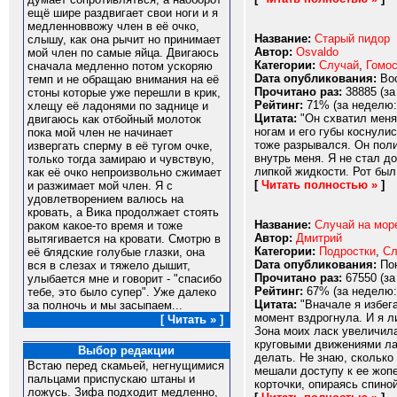
ещё шире раздвигает свои ноги и я
медленноввожу член в её очко,
Название:
Старый пидор
слышу, как она рычит но принимает
Автор:
Osvaldo
мой член по самые яйца. Двигаюсь
Категории:
Случай
,
Гомо
сначала медленно потом ускоряю
Dата опубликования:
Вос
темп и не обращаю внимания на её
Прочитано раз:
38885 (за
стоны которые уже перешли в крик,
Рейтинг:
71% (за неделю:
хлещу её ладонями по заднице и
Цитата:
"Он схватил меня 
двигаюсь как отбойный молоток
ногам и его губы коснули
пока мой член не начинает
тоже разрывался. Он поли
извергать сперму в её тугом очке,
внутрь меня. Я не стал д
только тогда замираю и чувствую,
липкой жидкости. Рот был 
как её очко непроизвольно сжимает
[
Читать полностью »
]
и разжимает мой член. Я с
удовлетворением валюсь на
кровать, а Вика продолжает стоять
Название:
Случай на море
раком какое-то время и тоже
Автор:
Дмитрий
вытягивается на кровати. Смотрю в
Категории:
Подростки
,
Сл
её блядские голубые глазки, она
Dата опубликования:
Пон
вся в слезах и тяжело дышит,
Прочитано раз:
67550 (за
улыбается мне и говорит - "спасибо
Рейтинг:
67% (за неделю:
тебе, это было супер". Уже далеко
Цитата:
"Вначале я избега
за полночь и мы засыпаем...
момент вздрогнула. И я ли
[ Читать » ]
Зона моих ласк увеличила
круговыми движениями лас
Выбор редакции
делать. Не знаю, сколько
Встаю перед скамьей, негнущимися
мешали доступу к ее жопе
пальцами приспускаю штаны и
корточки, опираясь спиной 
ложусь. Зифа подходит медленно,