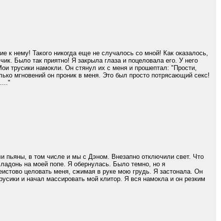
е к нему! Такого никогда еще не случалось со мной! Как оказалось,
чик. Было так приятно! Я закрыла глаза и поцеловала его. У него
ои трусики намокли. Он стянул их с меня и прошептал: "Прости,
олько мгновений он проник в меня. Это был просто потрясающий секс!
..."
ыли пьяны, в том числе и мы с Дэном. Внезапно отключили свет. Что
 ладонь на моей попе. Я обернулась. Было темно, но я
еистово целовать меня, сжимая в руке мою грудь. Я застонала. Он
трусики и начал массировать мой клитор. Я вся намокла и он резким