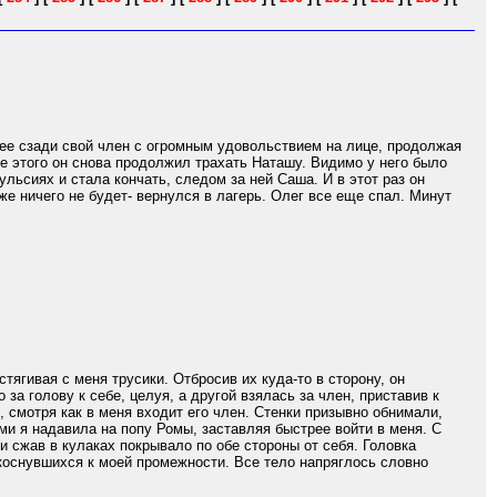
нее сзади свой член с огромным удовольствием на лице, продолжая
ле этого он снова продолжил трахать Наташу. Видимо у него было
ульсиях и стала кончать, следом за ней Саша. И в этот раз он
же ничего не будет- вернулся в лагерь. Олег все еще спал. Минут
ягивая с меня трусики. Отбросив их куда-то в сторону, он
за голову к себе, целуя, а другой взялась за член, приставив к
, смотря как в меня входит его член. Стенки призывно обнимали,
ми я надавила на попу Ромы, заставляя быстрее войти в меня. С
 сжав в кулаках покрывало по обе стороны от себя. Головка
икоснувшихся к моей промежности. Все тело напряглось словно