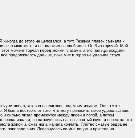
 никогда до этого не целовался, а тут: Резинка плавок съехала к
 не взял мою кисть и не положил на свой член. Он был горячий. Мой
в этот момент торчал перед моими глазами, а его пальцы входили
л, всё продолжалось дальше, пока мне в горло не ударила струя
 почувствовал, как она напряглась под моим языком. Оля в этот
. Я был в восторге от того, что могу приносить такое удовольствие.
ро и сильно лизал промежуток между писей и попой, а потом
ю проваливался, но наткнувшись на горьковатый вкус, я перестал это
рясла жопой и, сжав ноги, начала кончать. Плотно сжатые бедра не
оги, поползла вниз. Повернулась ко мне лицом и присела на