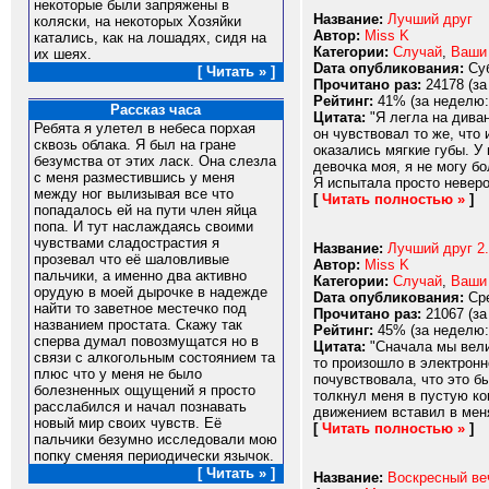
некоторые были запряжены в
Название:
Лучший друг
коляски, на некоторых Хозяйки
Автор:
Miss K
катались, как на лошадях, сидя на
Категории:
Случай
,
Ваши
их шеях.
Dата опубликования:
Суб
[ Читать » ]
Прочитано раз:
24178 (за
Рейтинг:
41% (за неделю:
Рассказ часа
Цитата:
"Я легла на диван
Ребята я улетел в небеса порхая
он чувствовал то же, что 
сквозь облака. Я был на гране
оказались мягкие губы. У
безумства от этих ласк. Она слезла
девочка моя, я не могу б
с меня разместившись у меня
Я испытала просто невероя
между ног вылизывая все что
[
Читать полностью »
]
попадалось ей на пути член яйца
попа. И тут наслаждаясь своими
чувствами сладострастия я
Название:
Лучший друг 2
прозевал что её шаловливые
Автор:
Miss K
пальчики, а именно два активно
Категории:
Случай
,
Ваши
орудую в моей дырочке в надежде
Dата опубликования:
Сре
найти то заветное местечко под
Прочитано раз:
21067 (за
названием простата. Скажу так
Рейтинг:
45% (за неделю:
сперва думал повозмущатся но в
Цитата:
"Сначала мы вели 
связи с алкогольным состоянием та
то произошло в электронн
плюс что у меня не было
почувствовала, что это б
болезненных ощущений я просто
толкнул меня в пустую ко
расслабился и начал познавать
движением вставил в меня
новый мир своих чувств. Её
[
Читать полностью »
]
пальчики безумно исследовали мою
попку сменяя периодически язычок.
[ Читать » ]
Название:
Воскресный ве