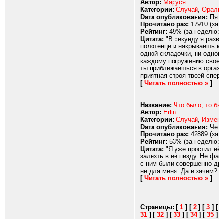
Автор:
Маруся
Категории:
Случай
,
Орал
Dата опубликования:
Пят
Прочитано раз:
17910 (за
Рейтинг:
49% (за неделю:
Цитата:
"В секунду я разв
полотенце и накрываешь м
одной складочки, ни одно
каждому погружению своег
ты приближаешься в оргаз
приятная строя твоей спер
[
Читать полностью »
]
Название:
Что было, то б
Автор:
Erlin
Категории:
Случай
,
Изме
Dата опубликования:
Чет
Прочитано раз:
42889 (за
Рейтинг:
53% (за неделю:
Цитата:
"Я уже простил её
залезть в её пизду. Не фа
с ним были совершенно др
не для меня. Да и зачем? 
[
Читать полностью »
]
Страницы:
[
1
]
[
2
]
[
3
]
31
]
[
32
]
[
33
]
[
34
]
[
35