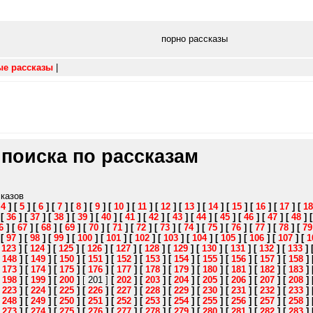
порно рассказы
ые рассказы
|
 поиска по рассказам
сказов
[
4
]
[
5
]
[
6
]
[
7
]
[
8
]
[
9
]
[
10
]
[
11
]
[
12
]
[
13
]
[
14
]
[
15
]
[
16
]
[
17
]
[
18
]
[
36
]
[
37
]
[
38
]
[
39
]
[
40
]
[
41
]
[
42
]
[
43
]
[
44
]
[
45
]
[
46
]
[
47
]
[
48
]
6
]
[
67
]
[
68
]
[
69
]
[
70
]
[
71
]
[
72
]
[
73
]
[
74
]
[
75
]
[
76
]
[
77
]
[
78
]
[
79
]
[
97
]
[
98
]
[
99
]
[
100
]
[
101
]
[
102
]
[
103
]
[
104
]
[
105
]
[
106
]
[
107
]
[
1
[
123
]
[
124
]
[
125
]
[
126
]
[
127
]
[
128
]
[
129
]
[
130
]
[
131
]
[
132
]
[
133
]
[
148
]
[
149
]
[
150
]
[
151
]
[
152
]
[
153
]
[
154
]
[
155
]
[
156
]
[
157
]
[
158
]
[
173
]
[
174
]
[
175
]
[
176
]
[
177
]
[
178
]
[
179
]
[
180
]
[
181
]
[
182
]
[
183
]
[
198
]
[
199
]
[
200
]
[ 201 ]
[
202
]
[
203
]
[
204
]
[
205
]
[
206
]
[
207
]
[
208
]
[
223
]
[
224
]
[
225
]
[
226
]
[
227
]
[
228
]
[
229
]
[
230
]
[
231
]
[
232
]
[
233
]
[
248
]
[
249
]
[
250
]
[
251
]
[
252
]
[
253
]
[
254
]
[
255
]
[
256
]
[
257
]
[
258
]
[
273
]
[
274
]
[
275
]
[
276
]
[
277
]
[
278
]
[
279
]
[
280
]
[
281
]
[
282
]
[
283
]