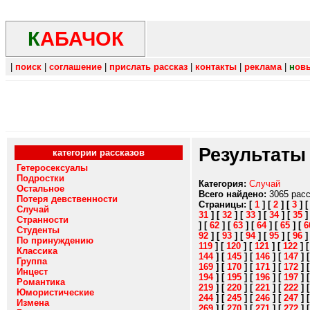
К
АБАЧОК
|
поиск
|
соглашение
|
прислать рассказ
|
контакты
|
реклама
|
н
ов
Результаты
категории рассказов
Гетеросексуалы
Подростки
Категория:
Случай
Остальное
Всего найдено:
3065 рас
Потеря девственности
Страницы:
[
1
]
[
2
]
[
3
]
Случай
31
]
[
32
]
[
33
]
[
34
]
[
35
Странности
]
[
62
]
[
63
]
[
64
]
[
65
]
[
6
Студенты
92
]
[
93
]
[
94
]
[
95
]
[
96
По принуждению
119
]
[
120
]
[
121
]
[
122
]
Классика
144
]
[
145
]
[
146
]
[
147
]
Группа
169
]
[
170
]
[
171
]
[
172
]
Инцест
194
]
[
195
]
[
196
]
[
197
]
Романтика
219
]
[
220
]
[
221
]
[
222
]
Юмористические
244
]
[
245
]
[
246
]
[
247
]
Измена
269
]
[
270
]
[
271
]
[
272
]