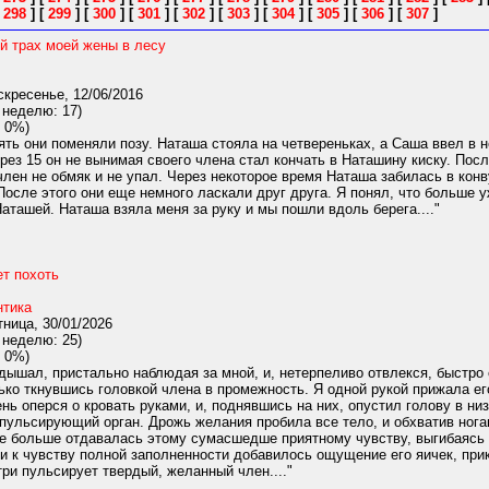
[
298
]
[
299
]
[
300
]
[
301
]
[
302
]
[
303
]
[
304
]
[
305
]
[
306
]
[
307
]
й трах моей жены в лесу
кресенье, 12/06/2016
 неделю: 17)
 0%)
ть они поменяли позу. Наташа стояла на четвереньках, а Саша ввел в 
рез 15 он не вынимая своего члена стал кончать в Наташину киску. Пос
член не обмяк и не упал. Через некоторое время Наташа забилась в конв
После этого они еще немного ласкали друг друга. Я понял, что больше у
аташей. Наташа взяла меня за руку и мы пошли вдоль берега...."
ет похоть
нтика
ница, 30/01/2026
 неделю: 25)
 0%)
ышал, пристально наблюдая за мной, и, нетерпеливо отвлекся, быстро ст
ько ткнувшись головкой члена в промежность. Я одной рукой прижала его 
нь оперся о кровать руками, и, поднявшись на них, опустил голову в низ
 пульсирующий орган. Дрожь желания пробила все тело, и обхватив нога
 больше отдавалась этому сумасшедше приятному чувству, выгибаясь и
 и к чувству полной заполненности добавилось ощущение его яичек, пр
три пульсирует твердый, желанный член...."