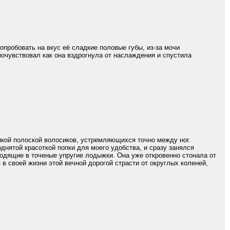
опробовать на вкус её сладкие половые губы, из-за мочи
почувствовал как она вздрогнула от наслаждения и спустила
нкой полоской волосиков, устремляющихся точно между ног.
нятой красоткой попки для моего удобства, и сразу занялся
ходящие в точеные упругие лодыжки. Она уже откровенно стонала от
 в своей жизни этой вечной дорогой страсти от округлых коленей,