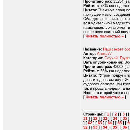
Прочитано раз:
33254 (за
Рейтинг:
73% (за неделю:
Цитата:
"Накинув плащ по
пахнущее мыло, создавая 
Обалдеть как приятно, та
возбудительной медсестры
намыливая, Зоя стояла ти
после всех скитаний ощут
[
Читать полностью »
]
Название:
Наш секрет об
Автор:
Алекс77
Категории:
Случай
,
Групп
Dата опубликования:
Вос
Прочитано раз:
43002 (за
Рейтинг:
56% (за неделю:
Цитата:
"Утром подруги пр
деньги к деньгам идут. Ж
судоргах оргазма, мы кре
так и прошла неделя, а на
Настю, а второй уже в поп
[
Читать полностью »
]
Страницы:
[
1
]
[
2
]
[
3
]
31
]
[
32
]
[
33
]
[
34
]
[
35
]
[
62
]
[
63
]
[
64
]
[
65
]
[
6
92
]
[
93
]
[
94
]
[
95
]
[
96