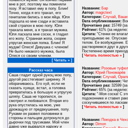
мне в рот, поэтому мы поменяли
Название:
Бар
позу. Я вставил ему в попу. Блин!
Автор:
magictext
Точно, когда я его трахал, его
Категории:
Случай
,
Ваши
гениталии бились о мои яйца. Юля
Dата опубликования:
Вос
подошла ко мне сзади и вставила
Прочитано раз:
15749 (за
свой страпон в мою попу. Юля
Рейтинг:
61% (за неделю:
трахала меня, а я трахал мужика.
Цитата:
"Стенки ее влагал
Юля ласкала мне соски, я гладил
приподымаю ее. Опускаю 
его жопу. Странная жопа, скорее
телом. Ее возбуждение. 
упругая женская попка. Блин! Я
растворяемся друг в друг
мудак! Олеся! Девушка с членом!
Постепенно время приходит
Не было никакого мужика, была
[
Читать полностью »
]
Олеся со своим членом.
[ Читать » ]
Название:
Розовые туфел
Рассказ часа
Автор:
Юрий Пономарёв
Саша гладит одной рукоц мою попу,
Категории:
Случай
,
Орал
другой расстегивает ширинку. Я
Dата опубликования:
Чет
оборачиваюсь. Его хуй, если не
Прочитано раз:
32599 (за
сказать хуище, встал, а головка
Рейтинг:
65% (за неделю:
превратилась в большую и упругую
Цитата:
"-Моя соска! С эт
шляпу. Саша не торопился, он
подоконнике и ставил рак
смотрел и любовался. Вторая его
соскучившееся по ласкам 
рука опустилась на мою, уже
[
Читать полностью »
]
дрожащую от предвкушения, попу.
Руками он развел половинки в
стороны и пальцем дотронулся до
Название:
Поездка в Чех
дырочки под трусиками. Мой член
Автор:
Dimon
давно уже вырвался наружу и