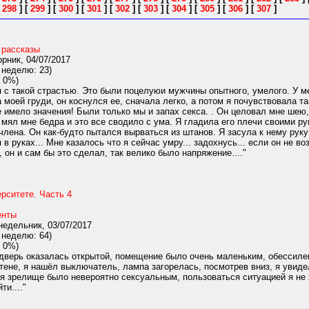
[
298
]
[
299
]
[
300
]
[
301
]
[
302
]
[
303
]
[
304
]
[
305
]
[
306
]
[
307
]
 рассказы
рник, 04/07/2017
 неделю: 23)
 0%)
 с такой страстью. Это были поцелуюи мужчины опытного, умелого. У м
 моей груди, он коснулся ее, сначала легко, а потом я почувствовала та
е имело значения! Были только мы и запах секса. . Он целовал мне шею,
Он мял мне бедра и это все сводило с ума. Я гладила его плечи своими р
члена. Он как-будто пытался вырваться из штанов. Я засула к нему руку 
 в руках... Мне казалось что я сейчас умру... задохнусь... если он не в
 он и сам бы это сделал, так велико было напряжение...."
рситете. Часть 4
енты
едельник, 03/07/2017
 неделю: 64)
 0%)
дверь оказалась открытой, помещение было очень маленьким, обессилен
тене, я нашёл выключатель, лампа загорелась, посмотрев вниз, я увиде
тя зрелище было невероятно сексуальным, пользоваться ситуацией я не х
ти...."