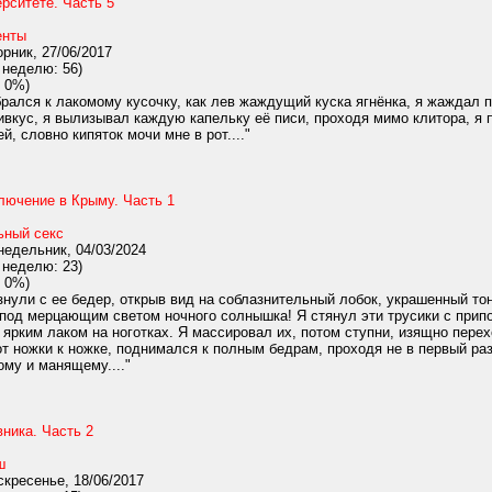
рситете. Часть 5
енты
рник, 27/06/2017
 неделю: 56)
 0%)
рался к лакомому кусочку, как лев жаждущий куска ягнёнка, я жаждал п
вкус, я вылизывал каждую капельку её писи, проходя мимо клитора, я 
, словно кипяток мочи мне в рот...."
лючение в Крыму. Часть 1
ьный секс
едельник, 04/03/2024
 неделю: 23)
 0%)
знули с ее бедер, открыв вид на соблазнительный лобок, украшенный то
од мерцающим светом ночного солнышка! Я стянул эти трусики с припод
ярким лаком на ноготках. Я массировал их, потом ступни, изящно пере
 от ножки к ножке, поднимался к полным бедрам, проходя не в первый раз
му и манящему...."
ника. Часть 2
ш
кресенье, 18/06/2017