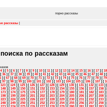
порно рассказы
ые рассказы
|
 поиска по рассказам
сказов
[
4
]
[
5
]
[
6
]
[
7
]
[
8
]
[
9
]
[
10
]
[
11
]
[
12
]
[
13
]
[
14
]
[
15
]
[
16
]
[
17
]
[
18
]
[
36
]
[
37
]
[
38
]
[
39
]
[
40
]
[
41
]
[
42
]
[
43
]
[
44
]
[
45
]
[
46
]
[
47
]
[
48
]
6
]
[
67
]
[
68
]
[
69
]
[
70
]
[
71
]
[
72
]
[
73
]
[
74
]
[
75
]
[
76
]
[
77
]
[
78
]
[
79
]
[
97
]
[
98
]
[
99
]
[
100
]
[
101
]
[
102
]
[
103
]
[
104
]
[
105
]
[
106
]
[
107
]
[
1
[
123
]
[
124
]
[
125
]
[
126
]
[
127
]
[
128
]
[
129
]
[
130
]
[
131
]
[
132
]
[
133
]
[
148
]
[
149
]
[
150
]
[
151
]
[
152
]
[
153
]
[
154
]
[
155
]
[
156
]
[
157
]
[
158
]
[
173
]
[
174
]
[
175
]
[
176
]
[
177
]
[
178
]
[
179
]
[
180
]
[
181
]
[
182
]
[
183
]
[
198
]
[
199
]
[
200
]
[
201
]
[
202
]
[
203
]
[
204
]
[
205
]
[
206
]
[
207
]
[
208
]
[
223
]
[
224
]
[
225
]
[
226
]
[
227
]
[
228
]
[
229
]
[
230
]
[
231
]
[
232
]
[
233
]
[
248
]
[
249
]
[
250
]
[
251
]
[
252
]
[
253
]
[
254
]
[
255
]
[
256
]
[
257
]
[
258
]
[
273
]
[
274
]
[
275
]
[
276
]
[
277
]
[
278
]
[
279
]
[
280
]
[
281
]
[
282
]
[
283
]