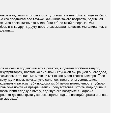
нькое я надавил и головка моя туго вошла в неё. Влагалище её было
нно его продвигал всё глубже. Женщина такого возраста, родившая
е, и за свою жизнь это было, "что то" со мной в первые. Мы
овь и тяга друг к другу просто разрывала на части, мы сливались с
овали...."
 от сети и подключив его в розетку, я сделал пробный запуск,
аккумуляторах, настолько сильной и глубокой вибрацией он обладал,
азмером с теннисный мячик и мягко коснулся твоего клитора. Твое
а секунду и вновь прижал уже сильнее, твои стоны усиливались, я
аждением я закусив губу продолжал. Я менял интенсивность, убирая
стоны уже почти не прекращались, почувствовав, что ты подходишь к
 возобновил сладкую пытку, сдвинув его поглубже я надавил
края, когда твои крики уже возвещали подкатывающий оргазм я снова
ргазмов...."