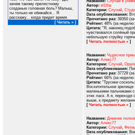
Название:
Случай в униве
зачем такому прелестному
Автор:
el1tha
созданью головная боль? Малыш,
Категории:
Случай
,
Студ
ты только не обижайся... Я
Dата опубликования:
Вто
расскажу... когда придет время.
Прочитано раз:
39350 (за
[ Читать » ]
Рейтинг:
48% (за неделю:
Цитата:
"Я, наконец подоб
чувствовался солёный при
небольшую струйку горячей
[
Читать полностью »
]
Название:
Чудесное прик
Автор:
Алекс77
Категории:
Случай
,
Орал
Dата опубликования:
Пон
Прочитано раз:
37729 (за
Рейтинг:
66% (за неделю:
Цитата:
"Трусики сосколь
Восхитительное зрелище п
маленькими пальчиками с 
этих ласк. А я, переходя
выше, к предмету желанно
[
Читать полностью »
]
Название:
Дневник полков
Автор:
Алекс77
Категории:
Случай
,
Фети
Dата опубликования:
Вос