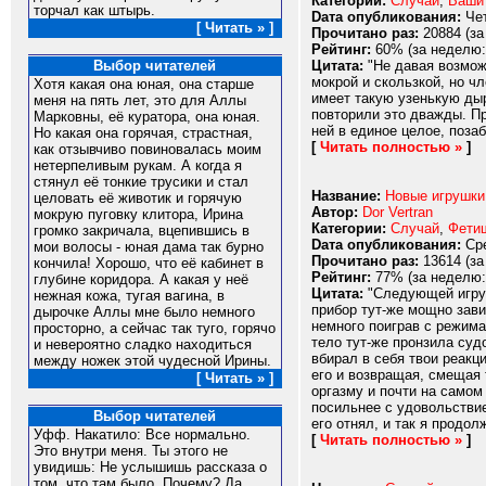
Категории:
Случай
,
Ваши
торчал как штырь.
Dата опубликования:
Чет
[ Читать » ]
Прочитано раз:
20884 (за
Рейтинг:
60% (за неделю:
Цитата:
"Не давая возможн
Выбор читателей
мокрой и скользкой, но ч
Хотя какая она юная, она старше
имеет такую узенькую дыр
меня на пять лет, это для Аллы
повторили это дважды. Пр
Марковны, её куратора, она юная.
ней в единое целое, позаб
Но какая она горячая, страстная,
[
Читать полностью »
]
как отзывчиво повиновалась моим
нетерпеливым рукам. А когда я
стянул её тонкие трусики и стал
Название:
Новые игрушки
целовать её животик и горячую
Автор:
Dor Vertran
мокрую пуговку клитора, Ирина
Категории:
Случай
,
Фети
громко закричала, вцепившись в
Dата опубликования:
Сре
мои волосы - юная дама так бурно
Прочитано раз:
13614 (за
кончила! Хорошо, что её кабинет в
Рейтинг:
77% (за неделю:
глубине коридора. А какая у неё
Цитата:
"Следующей игрушк
нежная кожа, тугая вагина, в
прибор тут-же мощно зави
дырочке Аллы мне было немного
немного поиграв с режима
просторно, а сейчас так туго, горячо
тело тут-же пронзила суд
и невероятно сладко находиться
вбирал в себя твои реакц
между ножек этой чудесной Ирины.
его и возвращая, смещая 
[ Читать » ]
оргазму и почти на самом
посильнее с удовольствие
Выбор читателей
его отнял, и так я продол
Уфф. Накатило: Все нормально.
[
Читать полностью »
]
Это внутри меня. Ты этого не
увидишь: Не услышишь рассказа о
том, что там было. Почему? Да,