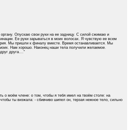
органу. Опускаю свои руки на ее задницу. С силой сжимаю и
нации. Ее руки зарываться в моих волосах. Я чувствую ее всем
ория. Мы пришли к финалу вместе. Время останавливается. Мы
в моих. Нам хорошо. Наконец наши тела получили желаемое.
руг друга...."
ь о моём члене: о том, чтобы я тебя имел на твоём столе: на
 чтобы ты визжала: - сбивчиво шипел он, терзая нежное тело, сильно