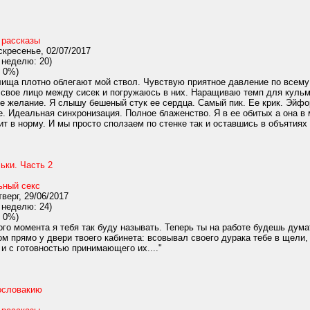
 рассказы
кресенье, 02/07/2017
 неделю: 20)
 0%)
ища плотно облегают мой ствол. Чувствую приятное давление по всему 
свое лицо между сисек и погружаюсь в них. Наращиваю темп для кульми
Ее желание. Я слышу бешеный стук ее сердца. Самый пик. Ее крик. Эйф
е. Идеальная синхронизация. Полное блаженство. Я в ее обитых а она 
 в норму. И мы просто сползаем по стенке так и оставшись в объятиях д
ьки. Часть 2
ьный секс
верг, 29/06/2017
 неделю: 24)
 0%)
ого момента я тебя так буду называть. Теперь ты на работе будешь думат
ом прямо у двери твоего кабинета: всовывал своего дурака тебе в щели,
и с готовностью принимающего их...."
ословакию