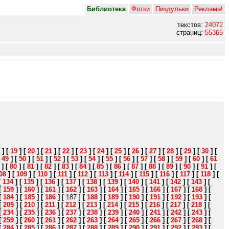
Библиотека
Фотки
Пиздульки
Реклама!
текстов:
24072
страниц:
55365
]
[
19
]
[
20
]
[
21
]
[
22
]
[
23
]
[
24
]
[
25
]
[
26
]
[
27
]
[
28
]
[
29
]
[
30
]
[
[
49
]
[
50
]
[
51
]
[
52
]
[
53
]
[
54
]
[
55
]
[
56
]
[
57
]
[
58
]
[
59
]
[
60
]
[
61
]
[
80
]
[
81
]
[
82
]
[
83
]
[
84
]
[
85
]
[
86
]
[
87
]
[
88
]
[
89
]
[
90
]
[
91
]
[
08
]
[
109
]
[
110
]
[
111
]
[
112
]
[
113
]
[
114
]
[
115
]
[
116
]
[
117
]
[
118
]
[
[
134
]
[
135
]
[
136
]
[
137
]
[
138
]
[
139
]
[
140
]
[
141
]
[
142
]
[
143
]
[
[
159
]
[
160
]
[
161
]
[
162
]
[
163
]
[
164
]
[
165
]
[
166
]
[
167
]
[
168
]
[
[
184
]
[
185
]
[
186
]
[ 187 ]
[
188
]
[
189
]
[
190
]
[
191
]
[
192
]
[
193
]
[
[
209
]
[
210
]
[
211
]
[
212
]
[
213
]
[
214
]
[
215
]
[
216
]
[
217
]
[
218
]
[
[
234
]
[
235
]
[
236
]
[
237
]
[
238
]
[
239
]
[
240
]
[
241
]
[
242
]
[
243
]
[
[
259
]
[
260
]
[
261
]
[
262
]
[
263
]
[
264
]
[
265
]
[
266
]
[
267
]
[
268
]
[
[
284
]
[
285
]
[
286
]
[
287
]
[
288
]
[
289
]
[
290
]
[
291
]
[
292
]
[
293
]
[