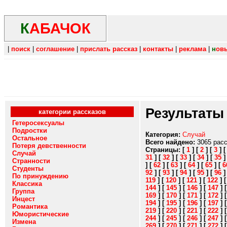
К
АБАЧОК
|
поиск
|
соглашение
|
прислать рассказ
|
контакты
|
реклама
|
н
ов
Результаты
категории рассказов
Гетеросексуалы
Подростки
Категория:
Случай
Остальное
Всего найдено:
3065 рас
Потеря девственности
Страницы:
[
1
]
[
2
]
[
3
]
Случай
31
]
[
32
]
[
33
]
[
34
]
[
35
Странности
]
[
62
]
[
63
]
[
64
]
[
65
]
[
6
Студенты
92
]
[
93
]
[
94
]
[
95
]
[
96
По принуждению
119
]
[
120
]
[
121
]
[
122
]
Классика
144
]
[
145
]
[
146
]
[
147
]
Группа
169
]
[
170
]
[
171
]
[
172
]
Инцест
194
]
[
195
]
[
196
]
[
197
]
Романтика
219
]
[
220
]
[
221
]
[
222
]
Юмористические
244
]
[
245
]
[
246
]
[
247
]
Измена
269
]
[
270
]
[
271
]
[
272
]