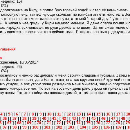
 неделю: 15)
 0%)
дполковника на Киру, я полил Зою горячей водой и стал её намыливать
классную пену, так волнующе скользит по изгибам аппетитного тела Зои
к что хорошо, что мои галифе затянуты, а то мой "старый друг" уже шев
. А какая у неё грудь, у Киры намного меньше. Я даже слегка помял и
хо, изредка всхлипывая, но руки держала по швам. Затем смыл мыло с н
ить свежесть своего чистого сейчас тела. Я тщательно вытер девушка и
огащения
а
кресенье, 18/06/2017
 неделю: 26)
 0%)
оснулись и нежно расцеловали меня своими сладкими губками. Затем мы
ена была довольна, да и Настя тоже, она так крутила своей круглой поп
пко уснули, а вот утром жена разбудила меня минетом, заодно подстав
шего майора всё нет. Но вот на восьмой день рано утром он приехал за Н
ку жены. Так что в обед мы поехали домой, а там сюрприз - наша дочка 
[
4
]
[
5
]
[
6
]
[
7
]
[
8
]
[
9
]
[
10
]
[
11
]
[
12
]
[
13
]
[
14
]
[
15
]
[
16
]
[
17
]
[
18
]
[
36
]
[
37
]
[
38
]
[
39
]
[
40
]
[
41
]
[
42
]
[
43
]
[
44
]
[
45
]
[
46
]
[
47
]
[
48
]
6
]
[
67
]
[
68
]
[
69
]
[
70
]
[
71
]
[
72
]
[
73
]
[
74
]
[
75
]
[
76
]
[
77
]
[
78
]
[
79
]
[
97
]
[
98
]
[
99
]
[
100
]
[
101
]
[
102
]
[
103
]
[
104
]
[
105
]
[
106
]
[
107
]
[
1