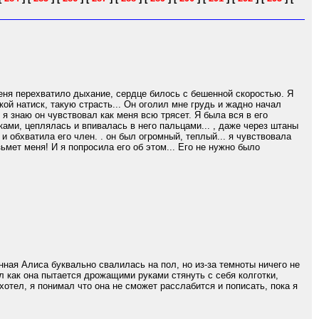
еня перехватило дыхание, сердце билось с бешенной скоростью. Я
кой натиск, такую страсть... Он оголил мне грудь и жадно начал
 я знаю он чувствовал как меня всю трясет. Я была вся в его
уками, цеплялась и впивалась в него пальцами... , даже через штаны
и обхватила его член. . он был огромный, теплый... я чувствовала
озьмет меня! И я попросила его об этом... Его не нужно было
ная Алиса буквально свалилась на пол, но из-за темноты ничего не
л как она пытается дрожащими руками стянуть с себя колготки,
отел, я понимал что она не сможет расслабится и пописать, пока я