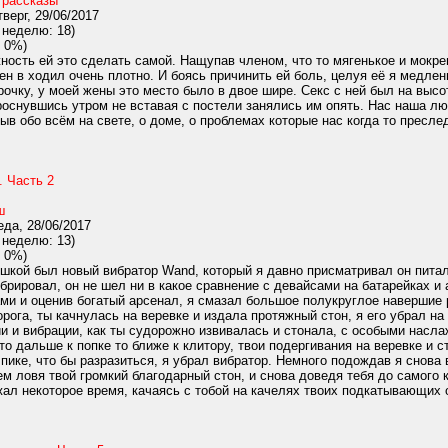
 рассказы
верг, 29/06/2017
 неделю: 18)
 0%)
ость ей это сделать самой. Нащупав членом, что то мягенькое и мокре
лен в ходил очень плотно. И боясь причинить ей боль, целуя её я медле
очку, у моей жены это место было в двое шире. Секс с ней был на высот
оснувшись утром не вставая с постели занялись им опять. Нас наша люб
ыв обо всём на свете, о доме, о проблемах которые нас когда то преслед
. Часть 2
ш
да, 28/06/2017
 неделю: 13)
 0%)
ой был новый вибратор Wand, который я давно присматривал он питался
брировал, он не шел ни в какое сравнение с девайсами на батарейках и 
ми и оценив богатый арсенал, я смазал большое полукруглое навершие р
орога, ты качнулась на веревке и издала протяжный стон, я его убрал н
ии и вибрации, как ты судорожно извивалась и стонала, с особыми насл
то дальше к попке то ближе к клитору, твои подергивания на веревке и 
 пике, что бы разразиться, я убрал вибратор. Немного подождав я снова
м ловя твой громкий благодарный стон, и снова доведя тебя до самого 
жал некоторое время, качаясь с тобой на качелях твоих подкатывающих о