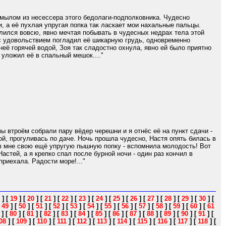
 мылом из несессера этого бедолаги-подполковника. Чудесно
, а её пухлая упругая попка так ласкает мои нахальные пальцы.
елился вовсю, явно мечтая побывать в чудесных недрах тела этой
 с удовольствием погладил её шикарную грудь, одновременно
её горячей водой, Зоя так сладостно охнула, явно ей было приятно
 уложил её в спальный мешок...."
 втроём собрали пару вёдер черешни и я отнёс её на пункт сдачи -
кой, прогуливась по даче. Ночь прошла чудесно, Настя опять билась в
ив мне свою ещё упругую пышную попку - вспомнила молодость! Вот
астей, а я крепко спал после бурной ночи - один раз кончил в
приехала. Радости море!..."
]
[
19
]
[
20
]
[
21
]
[
22
]
[
23
]
[
24
]
[
25
]
[
26
]
[
27
]
[
28
]
[
29
]
[
30
]
[
[
49
]
[
50
]
[
51
]
[
52
]
[
53
]
[
54
]
[
55
]
[
56
]
[
57
]
[
58
]
[
59
]
[
60
]
[
61
]
[
80
]
[
81
]
[
82
]
[
83
]
[
84
]
[
85
]
[
86
]
[
87
]
[
88
]
[
89
]
[
90
]
[
91
]
[
08
]
[
109
]
[
110
]
[
111
]
[
112
]
[
113
]
[
114
]
[
115
]
[
116
]
[
117
]
[
118
]
[