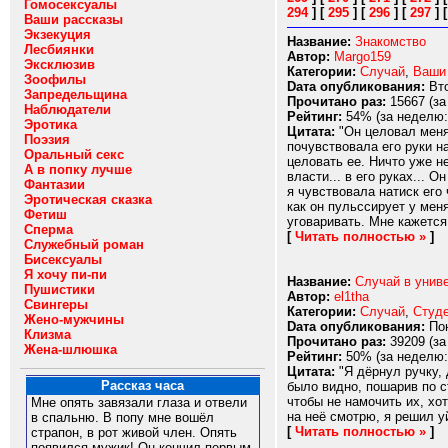
Гомосексуалы
294
]
[
295
]
[
296
]
[
297
]
Ваши рассказы
Экзекуция
Название:
Знакомство
Лесбиянки
Автор:
Margo159
Эксклюзив
Категории:
Случай
,
Ваши
Зоофилы
Dата опубликования:
Вто
Запредельщина
Прочитано раз:
15667 (за
Наблюдатели
Рейтинг:
54% (за неделю:
Эротика
Цитата:
"Он целовал меня
Поэзия
почувствовала его руки на
Оральный секс
целовать ее. Ничто уже н
А в попку лучше
власти... в его руках... 
Фантазии
я чувствовала натиск его 
Эротическая сказка
как он пульссирует у меня
Фетиш
уговаривать. Мне кажется,
Сперма
[
Читать полностью »
]
Служебный роман
Бисексуалы
Я хочу пи-пи
Название:
Случай в униве
Пушистики
Автор:
el1tha
Свингеры
Категории:
Случай
,
Студ
Жено-мужчины
Dата опубликования:
Пон
Клизма
Прочитано раз:
39209 (за
Жена-шлюшка
Рейтинг:
50% (за неделю:
Цитата:
"Я дёрнул ручку, 
Рассказ часа
было видно, пошарив по с
чтобы не намочить их, хо
Мне опять завязали глаза и отвели
на неё смотрю, я решил уй
в спальню. В попу мне вошёл
[
Читать полностью »
]
страпон, в рот живой член. Опять
появился мужик! Он кончил первым