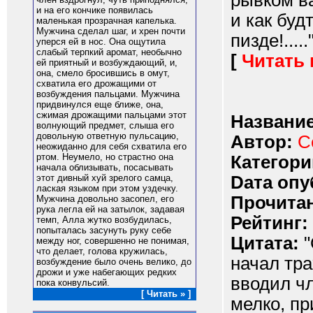
рывком ва
и на его кончике появилась
и как буд
маленькая прозрачная капелька.
Мужчина сделал шаг, и хрен почти
пизде!.....
уперся ей в нос. Она ощутила
слабый терпкий аромат, необычно
[
Читать
ей приятный и возбуждающий, и,
она, смело бросившись в омут,
схватила его дрожащими от
возбуждения пальцами. Мужчина
придвинулся еще ближе, она,
сжимая дрожащими пальцами этот
Название
волнующий предмет, слыша его
довольную ответную пульсацию,
Автор:
С
неожиданно для себя схватила его
ртом. Неумело, но страстно она
Категори
начала облизывать, посасывать
Dата опу
этот дивный хуй зрелого самца,
лаская языком при этом уздечку.
Прочитан
Мужчина довольно засопел, его
рука легла ей на затылок, задавая
Рейтинг:
темп, Алла жутко возбудилась,
попыталась засунуть руку себе
Цитата:
"
между ног, совершенно не понимая,
что делает, голова кружилась,
начал тра
возбуждение было очень велико, до
дрожи и уже набегающих редких
вводил чл
пока конвульсий.
[ Читать » ]
мелко, пр