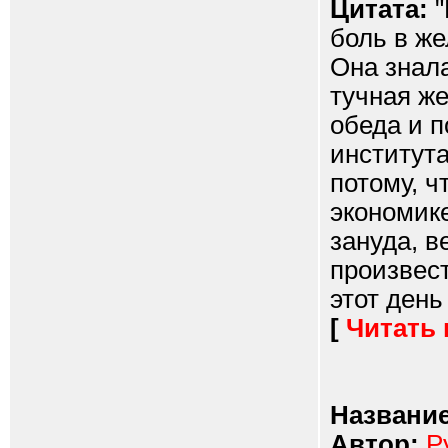
Цитата:
"
боль в же
Она знала
тучная ж
обеда и п
института
потому, ч
экономике
зануда, в
произвест
этот день
[
Читать
Название
Автор:
P