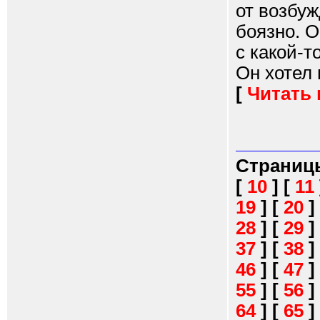
от возбуж
боязно. О
с какой-т
Он хотел 
[
Читать
Страниц
[
10
]
[
11
19
]
[
20
]
28
]
[
29
]
37
]
[
38
]
46
]
[
47
]
55
]
[
56
]
64
]
[
65
]