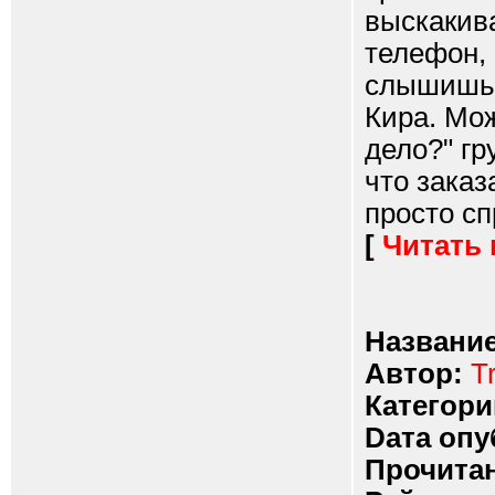
выскакива
телефон, 
слышишь 
Кира. Мож
дело?" гр
что заказ
просто сп
[
Читать
Название
Автор:
Tr
Категори
Dата опу
Прочитан