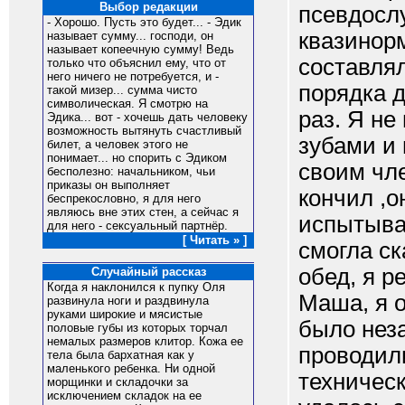
Выбор редакции
псевдослу
- Хорошо. Пусть это будет... - Эдик
квазинор
называет сумму... господи, он
называет копеечную сумму! Ведь
составлял
только что объяснил ему, что от
него ничего не потребуется, и -
порядка 
такой мизер... сумма чисто
символическая. Я смотрю на
раз. Я не
Эдика... вот - хочешь дать человеку
возможность вытянуть счастливый
зубами и 
билет, а человек этого не
понимает... но спорить с Эдиком
своим чле
бесполезно: начальником, чьи
приказы он выполняет
кончил ,о
беспрекословно, я для него
являюсь вне этих стен, а сейчас я
испытывал
для него - сексуальный партнёр.
[ Читать » ]
смогла ск
обед, я р
Случайный рассказ
Когда я наклонился к пупку Оля
Маша, я о
развинула ноги и раздвинула
руками широкие и мясистые
было нез
половые губы из которых торчал
немалых размеров клитор. Кожа ее
проводил
тела была бархатная как у
маленького ребенка. Ни одной
техническ
морщинки и складочки за
исключением складок на ее