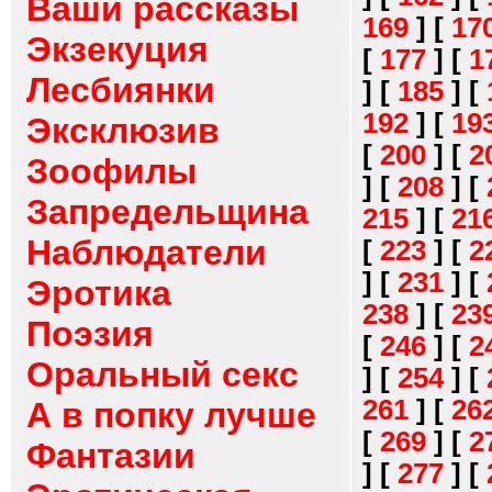
Ваши рассказы
169
]
[
17
Экзекуция
[
177
]
[
1
Лесбиянки
]
[
185
]
[
192
]
[
19
Эксклюзив
[
200
]
[
2
Зоофилы
]
[
208
]
[
Запредельщина
215
]
[
21
Наблюдатели
[
223
]
[
2
]
[
231
]
[
Эротика
238
]
[
23
Поэзия
[
246
]
[
2
Оральный секс
]
[
254
]
[
261
]
[
26
А в попку лучше
[
269
]
[
2
Фантазии
]
[
277
]
[