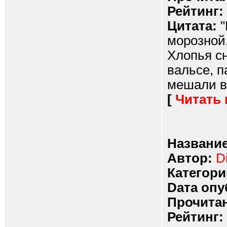
Рейтинг:
Цитата:
"
морозной.
Хлопья сн
вальсе, 
мешали ви
[
Читать
Название
Автор:
D
Категори
Dата опу
Прочитан
Рейтинг: