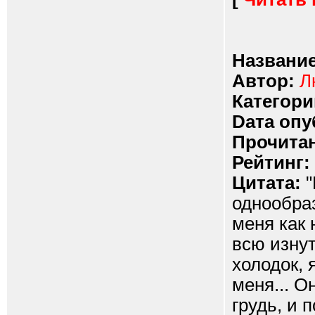
Название
Автор:
Л
Категори
Dата опу
Прочитан
Рейтинг:
Цитата:
"
однообраз
меня как 
всю изнут
холодок, 
меня... О
грудь, и 