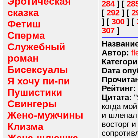
Эротическая
284
]
[
28
сказка
[
292
]
[
2
]
[
300
]
[
Фетиш
307
]
Сперма
Название
Служебный
Автор:
fl
роман
Категори
Бисексуалы
Dата опу
Прочитан
Я хочу пи-пи
Рейтинг:
Пушистики
Цитата:
"
Свингеры
когда мой
Жено-мужчины
и шлепал 
восторг и
Клизма
сопротив