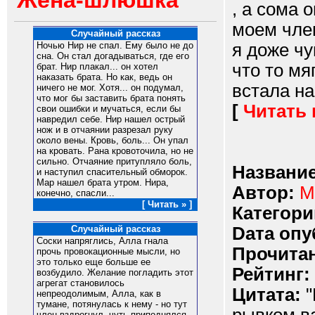
Жена-шлюшка
, а сома 
моем член
Случайный рассказ
я доже чу
Ночью Нир не спал. Ему было не до
сна. Он стал догадываться, где его
что то мя
брат. Нир плакал... он хотел
наказать брата. Но как, ведь он
встала на 
ничего не мог. Хотя... он подумал,
что мог бы заставить брата понять
[
Читать
свои ошибки и мучаться, если бы
навредил себе. Нир нашел острый
нож и в отчаянии разрезал руку
около вены. Кровь, боль... Он упал
на кровать. Рана кровоточила, но не
сильно. Отчаяние притупляло боль,
Название
и наступил спасительный обморок.
Мар нашел брата утром. Нира,
Автор:
M
конечно, спасли...
[ Читать » ]
Категори
Dата опу
Случайный рассказ
Соски напряглись, Алла гнала
Прочитан
прочь провокационные мысли, но
это только еще больше ее
Рейтинг:
возбудило. Желание погладить этот
агрегат становилось
Цитата:
"
непреодолимым, Алла, как в
тумане, потянулась к нему - но тут
член вздрогнул, чуть приподнялся,