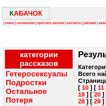
К
АБАЧОК
|
поиск
|
соглашение
|
прислать рассказ
|
контакты
|
реклама
|
н
ов
Резул
категории
рассказов
Категори
Гетеросексуалы
Всего на
Страниц
Подростки
[
10
]
[
11
Остальное
19
]
[
20
]
Потеря
28
]
[
29
]