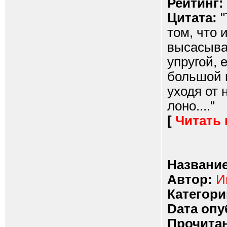
Рейтинг:
Цитата:
"
том, что 
высасывая
упругой, 
большой и
уходя от 
лоно...."
[
Читать
Название
Автор:
И
Категори
Dата опу
Прочитан