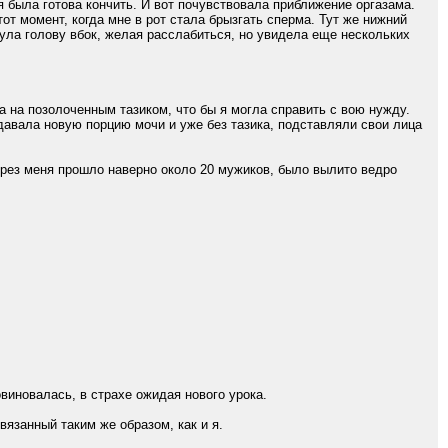
 я была готова кончить. И вот почувствовала приближение оргазама.
тот момент, когда мне в рот стала брызгать сперма. Тут же нижний
нула голову вбок, желая расслабиться, но увидела еще нескольких
 на позолоченным тазиком, что бы я могла справить с вою нужду.
давала новую порцию мочи и уже без тазика, подставляли свои лица
рез меня прошло наверно около 20 мужиков, было вылито ведро
иновалась, в страхе ожидая нового урока.
язанный таким же образом, как и я.