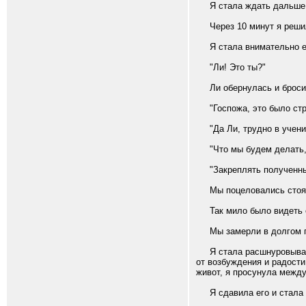
Я стала ждать дальше. З
Через 10 минут я решила
Я стала внимательно ее 
"Ли! Это ты?"
Ли обернулась и бросил
"Госпожа, это было страш
"Да Ли, трудно в учении
"Что мы будем делать, 
"Закреплять полученные 
Мы поцеловались стоя на
Так мило было видеть ее 
Мы замерли в долгом п
Я стала расшнуровывать 
от возбуждения и радости
живот, я просунула между
Я сдавила его и стала д