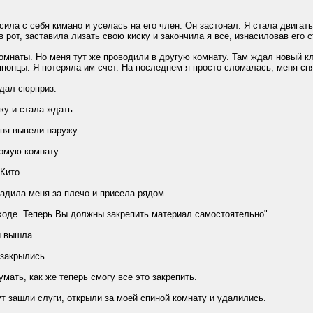
а с себя кимано и уселась на его член. Он застонал. Я стала двигатьс
 рот, заставила лизать свою киску и закончила я все, изнасиловав его 
аты. Но меня тут же проводили в другую комнату. Там ждал новый клие
понцы. Я потеряла им счет. На последнем я просто сломалась, меня снял
дал сюрприз.
у и стала ждать.
я вывели наружу.
мую комнату.
Кито.
дила меня за плечо и присела рядом.
оде. Теперь Вы должны закрепить материал самостоятельно"
 вышла.
закрылись.
ать, как же теперь смогу все это закрепить.
зашли слуги, открыли за моей спиной комнату и удалились.