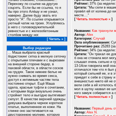
Рейтинг:
37% (за неделю:
Перехожу по ссылке на другую
Цитата:
"Мы сели в машину
соцсеть. Если бы не ссылка, то я
провёл ей от колена до к
бы про этого Алёшу и не узнал,
месте...."
наверно. Далее буду звать его
[
Читать полностью »
]
просто "А". По ссылке открывается
уютный чатик на троих. Углубляюсь
в него с головокружительной
Название:
Как трахнули 
ревностью и с железобетонным
Автор:
Alex
столбом между ног.
Категории:
Случай
[ Читать » ]
Dата опубликования:
Суб
Прочитано раз:
25283 (за
Выбор редакции
Рейтинг:
34% (за неделю:
... Маша выбрала красный
Цитата:
"Он трахал ее дов
бодистокинг сетка в мелкую сеточку
б она не стонала мол могу
с открытыми плечами и с вырезами
слышал очень сильно и гр
на внешней стороне бедер, в
13-14см говорила мой ооа
паховой области, в области сосков
отличался тем что я был 
на грудях. Такое нижнее белье не
который сильней ее, и в 
нужно снимать во время секса,
приедет к себе в страну и
доступ к интимным частям тела
внешностью никто ей не о
постоянно открыт. Ещё Маша
вели себя а ей хотелось 
одела, красные туфли в сочетании,
мол в шутку назвал ее шл
с которыми боди визуально очень
кого замуж собирается а с
стройнит тело и выгодно вытягивает
[
Читать полностью »
]
силуэт. В качестве верхней одежды
девушка выбрала черное короткое
платье, выполненное из кожи. На
Название:
Первый день о
спинке оно застегивается на
Автор:
Alex N.
двустороннюю молнию, которую