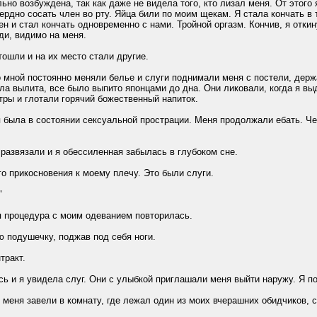
ьно возбуждена, так как даже не видела того, кто лизал меня. От этого
ердно сосать член во рту. Яйца били по моим щекам. Я стала кончать в 
ен и стал кончать одновременно с нами. Тройной оргазм. Кончив, я отки
ди, видимо на меня.
ли и на их место стали другие.
ной постоянно меняли белье и слуги поднимали меня с постели, держа
ла вылита, все было выпито японцами до дна. Они ликовали, когда я вы
тры и глотали горячий божественный напиток.
ыла в состоянии сексуальной прострации. Меня продолжали ебать. Че
звязали и я обессиленная забылась в глубоком сне.
 прикосновения к моему плечу. Это были слуги.
"
процедура с моим одеванием повторилась.
подушечку, поджав под себя ноги.
ракт.
и я увидела слуг. Они с улыбкой приглашали меня выйти наружу. Я пов
ня завели в комнату, где лежал один из моих вчерашних обидчиков, св