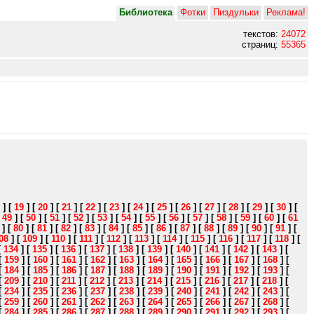
Библиотека
Фотки
Пиздульки
Реклама!
текстов:
24072
страниц:
55365
]
[
19
]
[
20
]
[
21
]
[
22
]
[
23
]
[
24
]
[
25
]
[
26
]
[
27
]
[
28
]
[
29
]
[
30
]
[
[
49
]
[
50
]
[
51
]
[
52
]
[
53
]
[
54
]
[
55
]
[
56
]
[
57
]
[
58
]
[
59
]
[
60
]
[
61
]
[
80
]
[
81
]
[
82
]
[
83
]
[
84
]
[
85
]
[
86
]
[
87
]
[
88
]
[
89
]
[
90
]
[
91
]
[
08
]
[
109
]
[
110
]
[
111
]
[
112
]
[
113
]
[
114
]
[
115
]
[
116
]
[
117
]
[
118
]
[
[
134
]
[
135
]
[
136
]
[
137
]
[
138
]
[
139
]
[
140
]
[
141
]
[
142
]
[
143
]
[
[
159
]
[
160
]
[
161
]
[
162
]
[
163
]
[
164
]
[
165
]
[
166
]
[
167
]
[
168
]
[
[
184
]
[
185
]
[
186
]
[
187
]
[
188
]
[
189
]
[
190
]
[
191
]
[
192
]
[
193
]
[
[
209
]
[
210
]
[
211
]
[
212
]
[
213
]
[
214
]
[
215
]
[
216
]
[
217
]
[
218
]
[
[
234
]
[
235
]
[
236
]
[
237
]
[
238
]
[
239
]
[
240
]
[
241
]
[
242
]
[
243
]
[
[
259
]
[
260
]
[
261
]
[
262
]
[
263
]
[
264
]
[
265
]
[
266
]
[
267
]
[
268
]
[
[
284
]
[
285
]
[
286
]
[
287
]
[
288
]
[
289
]
[
290
]
[
291
]
[
292
]
[
293
]
[