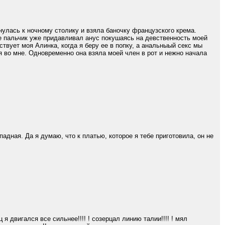
улась к ночному столику и взяла баночку французского крема.
е пальчик уже придавливал анус покушаясь на девственность моей
ствует моя Алинка, когда я беру ее в попку, а анальныый секс мы
я во мне. Одновременно она взяла моей член в рот и нежно начала
падная. Да я думаю, что к платью, которое я тебе приготовила, он не
я двигался все сильнее!!!! ! созерцал линию талии!!!! ! мял