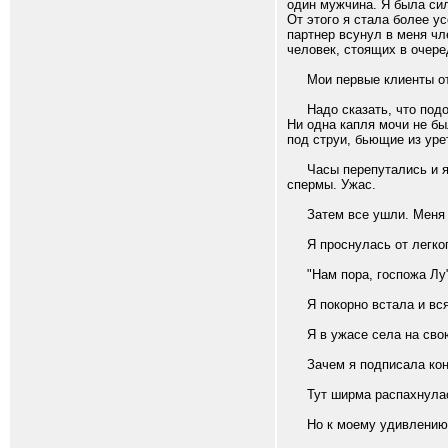
один мужчина. Я была сил
От этого я стала более ус
партнер всунул в меня чл
человек, стоящих в очере
Мои первые клиенты отош
Надо сказать, что подо м
Ни одна капля мочи не бы
под струи, бьющие из уре
Часы перепутались и я б
спермы. Ужас.
Затем все ушли. Меня ра
Я проснулась от легкого
"Нам пора, госпожа Лу
Я покорно встала и вся 
Я в ужасе села на свою 
Зачем я подписала конт
Тут ширма распахнулась 
Но к моему удивлению ме