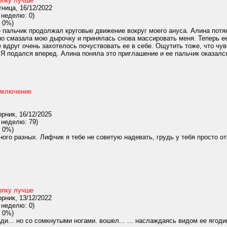
опку лучше
ница, 16/12/2022
 неделю: 0)
 0%)
 пальчик продолжал круговые движение вокруг моего ануса. Алина потян
но смазала мою дырочку и принялась снова массировать меня. Теперь е
 вдруг очень захотелось почуствовать ее в себе. Ощутить тоже, что чув
Я подался вперед. Алина поняла это приглашение и ее пальчик оказалс
иключение
рник, 16/12/2025
 неделю: 79)
 0%)
ного разных. Лифчик я тебе не советую надевать, грудь у тебя просто от
опку лучше
рник, 13/12/2022
 неделю: 0)
 0%)
и... но со сомкнутыми ногами. вошел... ... наслаждаясь видом ее ягодиц 