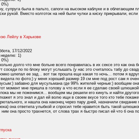
 0%)
, супруга была в пальто, сапоги на высоком каблуке и в облегающем пл
иски рукой. Вместо колготок на ней были чулки а киску прикрывали, есл
мою Лейлу в Харькове
бота, 17/12/2022
 неделю: 1)
 0%)
ольно долго что мне больне всего понравилась в их сексе это как она б
т соседи по по блоку могут услышать (у нас это считалось табу до свад
омко шлепал ее зад... вот так прошла еще какая то ночь... потом я вдру
 видела по фото;) у меня хороший размер 19 см мне под рост сам я очень
русым:) забавно для мусульмана где 99% жителей черные:) вообщем она 
этот момент мне пришла в голову а что если я ее сделаю своей шлюшкой 
 пока мы не поженимся... вообщем мы решили его кинуть и найти другого,
ткажет я это знал и дал ей волю ищи в своем вкусе того кто тебе покаж
брютального, и нашла она наконец через пару дней, назначили свидание п
юка) она ответила улыбкой и спросил тебе нравится быть такой шлюшкой
 ним она просто трахнется, от слова трах я быстро писал ей что б она п
тпуска