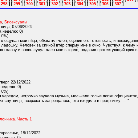
[
298
]
[
299
]
[
300
]
[
301
]
[
302
]
[
303
]
[
304
]
[
305
]
[
306
]
[
307
]
а
,
Бисексуалы
ница, 07/06/2024
а неделю: 0)
 0%)
то ощупал мои яйца, обхватил член, оценив его готовность, и неожиданно
ладошку. Человек за спиной втёр сперму мне в очко. Чувствуя, к чему и
ю голову и вновь сунул член мне в горло, подавив протестующий крик в 
верг, 22/12/2022
 неделю: 0)
 0%)
 чередом, негромко звучала музыка, мелькали голые попки официанток,
х спутницы, возражать запрещалось, это входило в программу......"
лонника. Часть 1
кресенье, 18/12/2022
 неделю: 0)