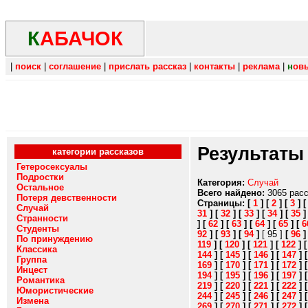
К
АБАЧОК
|
поиск
|
соглашение
|
прислать рассказ
|
контакты
|
реклама
|
н
ов
Результаты
категории рассказов
Гетеросексуалы
Подростки
Категория:
Случай
Остальное
Всего найдено:
3065 рас
Потеря девственности
Страницы:
[
1
]
[
2
]
[
3
]
Случай
31
]
[
32
]
[
33
]
[
34
]
[
35
Странности
]
[
62
]
[
63
]
[
64
]
[
65
]
[
6
Студенты
92
]
[
93
]
[
94
]
[ 95 ]
[
96
По принуждению
119
]
[
120
]
[
121
]
[
122
]
Классика
144
]
[
145
]
[
146
]
[
147
]
Группа
169
]
[
170
]
[
171
]
[
172
]
Инцест
194
]
[
195
]
[
196
]
[
197
]
Романтика
219
]
[
220
]
[
221
]
[
222
]
Юмористические
244
]
[
245
]
[
246
]
[
247
]
Измена
269
]
[
270
]
[
271
]
[
272
]