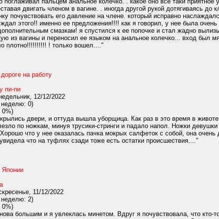
о поглаживал пальцем анальное колечко. . какое оно все таки приятное 
тавая двигать членом в вагине. . иногда другой рукой дотягиваясь до кли
нку почувствовать его давление на члене. который исправно наслаждал
я ждал этого!! именно ее предложения!!!! как я говорил, у нее была оче
ополнительным смазкам! я спустился к ее попочке и стал жадно вылизыват
ю из вагины и переносил ее языком на анальное колечко... вход был мяго
о плотно!!!!!!!!!! ! только вошел...."
дороге на работу
у пи-пи
едельник, 12/12/2022
 неделю: 0)
 0%)
крылись двери, и оттуда вышла уборщица. Как раз в это время в животе
олезло по ножкам, минуя трусики-стринги и падало напол. Ножки девушк
 Хорошо что у нее оказалась пачка мокрых салфеток с собой, она очень д
увидела что на туфлях сзади тоже есть остатки происшествия...."
 Японии
а
кресенье, 11/12/2022
 неделю: 2)
 0%)
нова большим и я увлеклась минетом. Вдруг я почувствовала, что кто-т