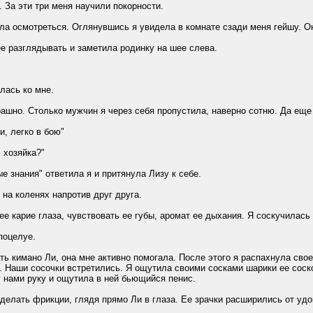
а эти три меня научили покорности.
 осмотреться. Оглянувшись я увидела в комнате сзади меня гейшу. Он
разглядывать и заметила родинку на шее слева.
ась ко мне.
но. Столько мужчин я через себя пропустила, наверно сотню. Да еще п
, легко в бою"
хозяйка?"
знания" ответила я и притянула Лизу к себе.
 коленях напротив друг друга.
карие глаза, чувствовать ее губы, аромат ее дыхания. Я соскучилась п
оцелуе.
кимано Ли, она мне активно помогала. После этого я распахнула свое 
. Наши сосочки встретились. Я ощутила своими сосками шарики ее соско
 нами руку и ощутила в ней бьющийся пенис.
елать фрикции, глядя прямо Ли в глаза. Ее зрачки расширились от удо