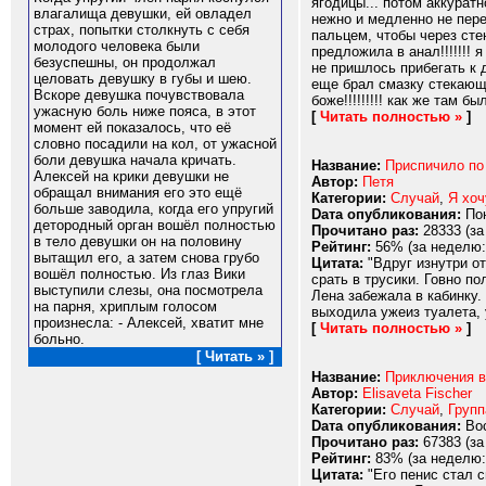
ягодицы... потом аккуратн
влагалища девушки, ей овладел
нежно и медленно не перес
страх, попытки столкнуть с себя
пальцем, чтобы через сте
молодого человека были
предложила в анал!!!!!!! 
безуспешны, он продолжал
не пришлось прибегать к д
целовать девушку в губы и шею.
еще брал смазку стекающу
Вскоре девушка почувствовала
боже!!!!!!!!! как же там был
ужасную боль ниже пояса, в этот
[
Читать полностью »
]
момент ей показалось, что её
словно посадили на кол, от ужасной
боли девушка начала кричать.
Название:
Приспичило по 
Алексей на крики девушки не
Автор:
Петя
обращал внимания его это ещё
Категории:
Случай
,
Я хоч
больше заводила, когда его упругий
Dата опубликования:
Пон
детородный орган вошёл полностью
Прочитано раз:
28333 (за
в тело девушки он на половину
Рейтинг:
56% (за неделю:
вытащил его, а затем снова грубо
Цитата:
"Вдруг изнутри от
вошёл полностью. Из глаз Вики
срать в трусики. Говно п
выступили слезы, она посмотрела
Лена забежала в кабинку.
на парня, хриплым голосом
выходила ужеиз туалета, 
произнесла: - Алексей, хватит мне
[
Читать полностью »
]
больно.
[ Читать » ]
Название:
Приключения в
Автор:
Elisaveta Fischer
Категории:
Случай
,
Групп
Dата опубликования:
Вос
Прочитано раз:
67383 (за
Рейтинг:
83% (за неделю:
Цитата:
"Его пенис стал с