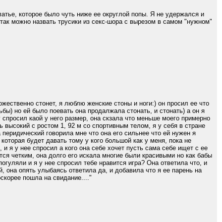
атье, которое было чуть ниже ее округлой попы. Я не удержался и
и так можно назвать трусики из секс-шора с вырезом в самом "нужном"
ожественно стонет, я люблю женские стоны и ноги:) он просил ее что
ьбы) но ей было поевать она продалжала стонать, и стонать) а он я
г спросил каой у него размер, она скзала что меньше моего примерно
 высокий с ростом 1, 92 м со спортивным телом, я у себя в стране
перидический говорила мне что она его сильнее что ей нужен я
которая будет давать тому у кого большой как у меня, пока не
 и я у нее спросил а кого она себе хочет пусть сама себе ищет с ее
ется четким, она долго его искала многие были красивыми но как бабы
огуляли и я у нее спросил тебе нравится игра? Она ответила что, и
, она опять улыбаясь ответила да, и добавила что я ее парень на
оскорее пошла на свидание...."