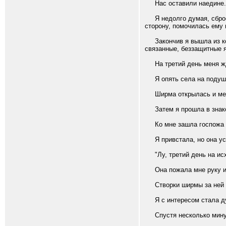
Нас оставили наедине.
Я недолго думая, сбросил
сторону, помочилась ему в
Закончив я вышла из комн
связанные, беззащитные я
На третий день меня ж
Я опять села на подушк
Ширма открылась и мен
Затем я прошла в знако
Ко мне зашла госпожа 
Я привстала, но она уса
"Лу, третий день на исх
Она пожала мне руку и
Створки ширмы за ней 
Я с интересом стала дум
Спустя несколько минут 