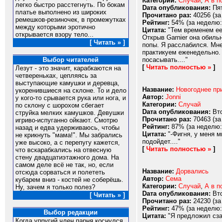
Категории:
Случай
,
А в п
легко быстро расстегнуть. По бокам
Dата опубликования:
Пят
платье выполнено из широких
Прочитано раз:
40256 (за
ремешков-резиночек, в промежутках
Рейтинг:
54% (за неделю:
между которыми эротично
Цитата:
"Тем временем ее
открывается взору тело...
Открыв Garnier она обиль
[ Читать » ]
попы. Я расслабился. Мне
практикуем еженедельно. 
посасывать...."
Выбор читателей
[
Читать полностью »
]
Лезут - это значит, карабкаются на
четвереньках, цепляясь за
выступающие камушки и деревца,
Название:
Новогоднее пр
укоренившиеся на склоне. То и дело
Автор:
Jonni
у кого-то срывается рука или нога, и
Категории:
Случай
по склону с шорохом сбегает
Dата опубликования:
Вто
струйка мелких камушков. Девушки
Прочитано раз:
70463 (за
игриво-испуганно ойкают. Смотрю
Рейтинг:
87% (за неделю:
назад и едва удерживаюсь, чтобы
Цитата:
"-Фигня, у меня м
не крикнуть "мама!". Мы забрались
подойдет...."
уже высоко, а с перепугу кажется,
[
Читать полностью »
]
что вскарабкались на отвесную
стену двадцатиэтажного дома. На
самом деле всё не так, но, если
Название:
Дорвались
отсюда сорваться и полететь
Автор:
Сема
кубарем вниз - костей не соберёшь.
Категории:
Случай
,
А в п
Ну, зачем я только полез?
Dата опубликования:
Вто
[ Читать » ]
Прочитано раз:
24230 (за
Рейтинг:
47% (за неделю:
Выбор редакции
Цитата:
"Я предложил сзад
Когда упругий член парня коснулся