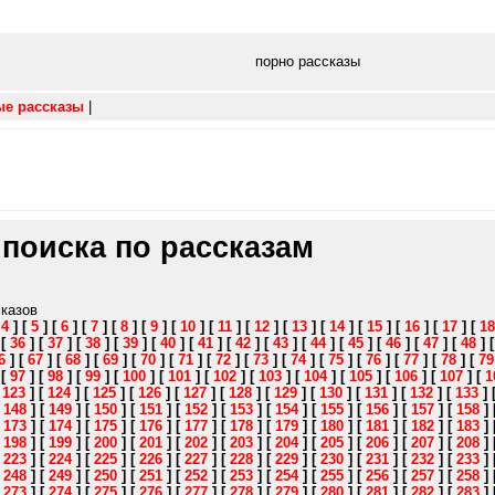
порно рассказы
ые рассказы
|
 поиска по рассказам
сказов
[
4
]
[
5
]
[
6
]
[
7
]
[
8
]
[
9
]
[
10
]
[
11
]
[
12
]
[
13
]
[
14
]
[
15
]
[
16
]
[
17
]
[
18
]
[
36
]
[
37
]
[
38
]
[
39
]
[
40
]
[
41
]
[
42
]
[
43
]
[
44
]
[
45
]
[
46
]
[
47
]
[
48
]
6
]
[
67
]
[
68
]
[
69
]
[
70
]
[
71
]
[
72
]
[
73
]
[
74
]
[
75
]
[
76
]
[
77
]
[
78
]
[
79
]
[
97
]
[
98
]
[
99
]
[
100
]
[
101
]
[
102
]
[
103
]
[
104
]
[
105
]
[
106
]
[
107
]
[
1
[
123
]
[
124
]
[
125
]
[
126
]
[
127
]
[
128
]
[
129
]
[
130
]
[
131
]
[
132
]
[
133
]
[
148
]
[
149
]
[
150
]
[
151
]
[
152
]
[
153
]
[
154
]
[
155
]
[
156
]
[
157
]
[
158
]
[
173
]
[
174
]
[
175
]
[
176
]
[
177
]
[
178
]
[
179
]
[
180
]
[
181
]
[
182
]
[
183
]
[
198
]
[
199
]
[
200
]
[
201
]
[
202
]
[
203
]
[
204
]
[
205
]
[
206
]
[
207
]
[
208
]
[
223
]
[
224
]
[
225
]
[
226
]
[
227
]
[
228
]
[
229
]
[
230
]
[
231
]
[
232
]
[
233
]
[
248
]
[
249
]
[
250
]
[
251
]
[
252
]
[
253
]
[
254
]
[
255
]
[
256
]
[
257
]
[
258
]
[
273
]
[
274
]
[
275
]
[
276
]
[
277
]
[
278
]
[
279
]
[
280
]
[
281
]
[
282
]
[
283
]