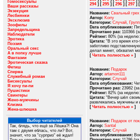
Гомосексуалы
294
]
[
295
]
[
296
]
[
297
]
Ваши рассказы
Экзекуция
Название:
Свальный грех
Лесбиянки
Автор:
Korry
Эксклюзив
Категории:
Случай
,
Групп
Зоофилы
Dата опубликования:
Пят
Запредельщина
Прочитано раз:
110366 (з
Наблюдатели
Рейтинг:
80% (за неделю:
Эротика
Цитата:
"В это время кто-
Поэзия
заботливо подставленную 
Оральный секс
делал минет, обхватил мо
А в попку лучше
[
Читать полностью »
]
Фантазии
Эротическая сказка
Фетиш
Название:
Подарок
Сперма
Автор:
artamon111
Служебный роман
Категории:
Случай
Бисексуалы
Dата опубликования:
Чет
Я хочу пи-пи
Прочитано раз:
23982 (за
Пушистики
Рейтинг:
82% (за неделю:
Свингеры
Цитата:
"Вечер шёл своим
Жено-мужчины
развлекались мужчины и и
Клизма
[
Читать полностью »
]
Жена-шлюшка
Выбор читателей
Название:
Подарок от пок
Автор:
Santal
Так, блядь, что ещё за Лёшка?! Она
Категории:
Случай
там с двумя еблась, что ли? Вот,
Dата опубликования:
Вос
значит, что за "сурприз" её ждал!
Прочитано раз:
11786 (за
Только спокойно, спокооойно...