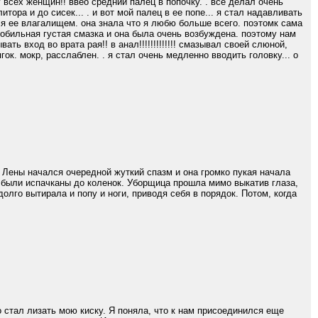
у всех женщин!! ввео средний палец в попочку. . все делал очень
тора и до сисек... . и вот мой палец в ее попе... я стал надавливать
ся ее влагалищем. она знала что я любю больше всего. поэтомк сама
нь обильная густая смазка и она была очень возбуждена. поэтому нам
ь вход во врата рая!! в анал!!!!!!!!!!!!! смазывал своей слюной,
к. мокр, расслаблен. . я стал очень медленно вводить головку... о
 Лены начался очередной жуткий спазм и она громко пукая начала
и были испачканы до коленок. Уборщица прошла мимо выкатив глаза,
олго вытирала и попу и ноги, приводя себя в порядок. Потом, когда
о стал лизать мою киску. Я поняла, что к нам присоединился еще