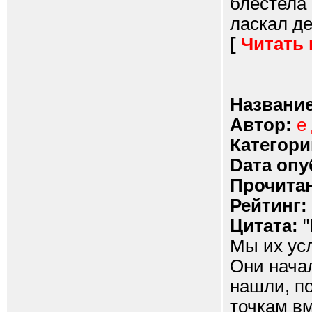
блестела 
ласкал де
[
Читать
Название
Автор:
е
Категори
Dата опу
Прочитан
Рейтинг:
Цитата:
"
Мы их усл
Они начал
нашли, по
точкам вм