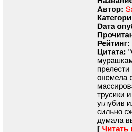
Название
Автор:
S
Категори
Dата опу
Прочитан
Рейтинг:
Цитата:
"
мурашкам
прелести
онемела о
массиров
трусики и
углубив и
сильно с
думала вы
[
Читать