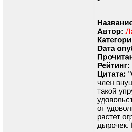
Название
Автор:
Л
Категори
Dата опу
Прочитан
Рейтинг:
Цитата:
"
член вну
такой упр
удовольст
от удовол
растет ог
дырочек. 