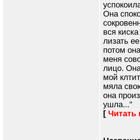
успокоила
Она споко
сокровенн
вся киска
лизать ее.
потом она
меня совс
лицо. Она
мой клтит
мяла свою
она прои
ушла..."
[
Читать