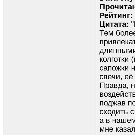
Прочитан
Рейтинг:
Цитата:
"
Тем боле
привлекат
длинными
колготки 
сапожки н
свечи, её
Правда, н
воздейст
поджав по
сходить с
а в наше
мне казал