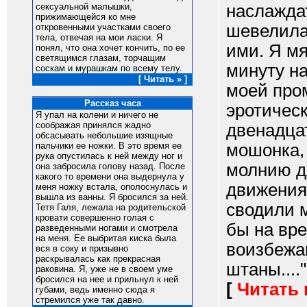
наслажда
сексуальной малышки,
прижимающейся ко мне
шевелила
откровенными участками своего
тела, отвечая на мои ласки. Я
ими. Я мя
понял, что она хочет кончить, по ее
светящимся глазам, торчащим
минуту на
соскам и мурашкам по всему телу.
[ Читать » ]
моей про
Рассказ часа
эротичес
Я упал на колени и ничего не
соображая принялся жадно
двенадца
обсасывать небольшие изящные
мошонка, 
пальчики ее ножки. В это время ее
рука опустилась к ней между ног и
молнию д
она забросила голову назад. После
какого то времени она выдернула у
движения 
меня ножку встала, ополоснулась и
вышла из ванны. Я бросился за ней.
сводили м
Тетя Галя, лежала на родительской
кровати совершенно голая с
бы на вре
разведенными ногами и смотрела
на меня. Ее выбритая киска была
воизбежа
вся в соку и призывно
раскрывалась как прекрасная
штаны...."
раковина. Я, уже не в своем уме
бросился на нее и прильнул к ней
[
Читать
губами, ведь именно сюда я
стремился уже так давно.