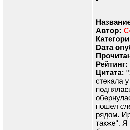
Название
Автор:
С
Категори
Dата опу
Прочитан
Рейтинг:
Цитата:
"
стекала у
поднялась
обернулас
пошел сле
рядом. Ир
также". Я