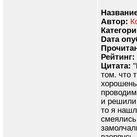
Название
Автор:
К
Категори
Dата опу
Прочитан
Рейтинг:
Цитата:
"
том. что 
хорошень
проводим 
и решили 
то я нашл
смеялись.
замолчали
взорвусь.