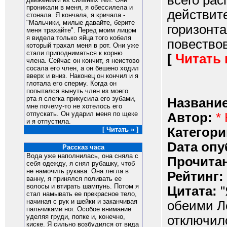
всего рас
проникали в меня, я обессилела и
действит
стонала. Я кончала, я кричала -
"Мальчики, милые давайте, берите
горизонт
меня трахайте". Перед моим лицом
я видела только яйца того кобеля
повествов
который трахал меня в рот. Они уже
стали приподниматься к корню
[
Читать
члена. Сейчас он кончит, я неистово
сосала его член, а он бешено ходил
вверх и вниз. Наконец он кончил и я
глотала его сперму. Когда он
попытался вынуть член из моего
рта я слегка прикусила его зубами,
Название
мне почему-то не хотелось его
отпускать. Он ударил меня по щеке
Автор:
*
и я отпустила.
Категори
[ Читать » ]
Dата опу
Рассказ часа
Вода уже наполнилась, она сняла с
Прочитан
себя одежду, я снял рубашку, чтоб
не намочить рукава. Она легла в
Рейтинг:
ванну, я принялся поливать ее
волосы и втирать шампунь. Потом я
Цитата:
"
стал намывать ее прекрасное тело,
начиная с рук и шейки и заканчивая
обеими Л
пальчиками ног. Особое внимание
уделяя груди, попке и, конечно,
отключил
киске. Я сильно возбудился от вида