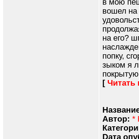
в мою пещ
вошел на 
удовольст
продолжая
на его? ш
наслажде
попку, с
зыком я л
покрытую 
[
Читать
Название
Автор:
*
Категори
Dата опу