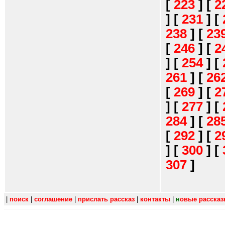
[
223
]
[
2
]
[
231
]
[
238
]
[
23
[
246
]
[
2
]
[
254
]
[
261
]
[
26
[
269
]
[
2
]
[
277
]
[
284
]
[
28
[
292
]
[
2
]
[
300
]
[
307
]
|
поиск
|
соглашение
|
прислать рассказ
|
контакты
|
н
овые расска