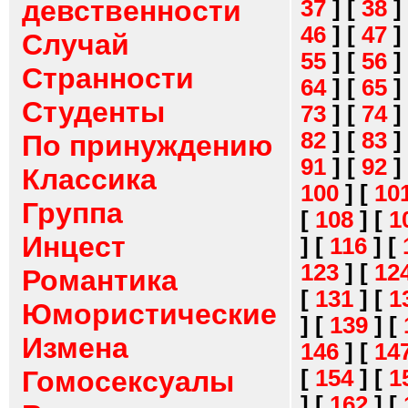
девственности
37
]
[
38
]
46
]
[
47
]
Случай
55
]
[
56
]
Странности
64
]
[
65
]
Студенты
73
]
[
74
]
82
]
[
83
]
По принуждению
91
]
[
92
]
Классика
100
]
[
10
Группа
[
108
]
[
1
Инцест
]
[
116
]
[
123
]
[
12
Романтика
[
131
]
[
1
Юмористические
]
[
139
]
[
Измена
146
]
[
14
[
154
]
[
1
Гомосексуалы
]
[
162
]
[