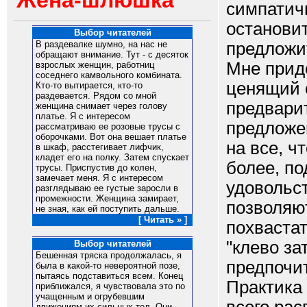
Жена-шлюшка
симпатич
останови
Выбор читателей
предложит
В раздевалке шумно, на нас не
обращают внимание. Тут - с десяток
Мне приде
взрослых женщин, работниц
соседнего камвольного комбината.
ценящий 
Кто-то вытирается, кто-то
раздевается. Рядом со мной
предварит
женщина снимает через голову
платье. Я с интересом
предложе
рассматриваю ее розовые трусы с
оборочками. Вот она вешает платье
на все, ч
в шкаф, расстегивает лифчик,
кладет его на полку. Затем спускает
более, п
трусы. Приспустив до колен,
замечает меня. Я с интересом
удовольст
разглядываю ее густые заросли в
промежности. Женщина замирает,
позволяю
не зная, как ей поступить дальше.
[ Читать » ]
похвастат
"клево за
Выбор читателей
Бешенная тряска продолжалась, я
предпочи
была в какой-то невероятной позе,
пытаясь подставиться всем. Конец
Практика 
приближался, я чувствовала это по
учащенным и огрубевшим
движениям их сильных тел. Они