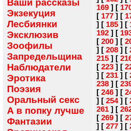
Ваши рассказы
169
]
[
17
Экзекуция
[
177
]
[
1
Лесбиянки
]
[
185
]
[
192
]
[
19
Эксклюзив
[
200
]
[
2
Зоофилы
]
[
208
]
[
Запредельщина
215
]
[
21
Наблюдатели
[
223
]
[
2
]
[
231
]
[
Эротика
238
]
[
23
Поэзия
[
246
]
[
2
Оральный секс
]
[
254
]
[
261
]
[
26
А в попку лучше
[
269
]
[
2
Фантазии
]
[
277
]
[