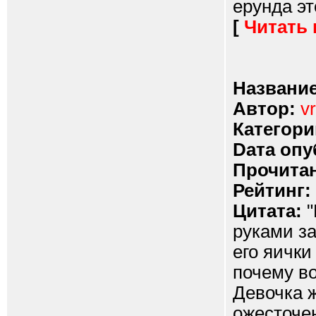
ерунда это
[
Читать
Название
Автор:
v
Категори
Dата опу
Прочитан
Рейтинг:
Цитата:
"
руками за
его яички
почему во
Девочка ж
ожесточен