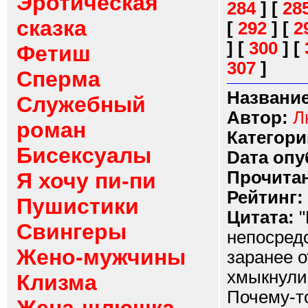
Эротическая
284
]
[
28
сказка
[
292
]
[
2
]
[
300
]
[
Фетиш
307
]
Сперма
Название
Служебный
Автор:
Л
роман
Категори
Бисексуалы
Dата опу
Прочитан
Я хочу пи-пи
Рейтинг:
Пушистики
Цитата:
"
Свингеры
непосредс
Жено-мужчины
заранее о
хмыкнули 
Клизма
Почему-т