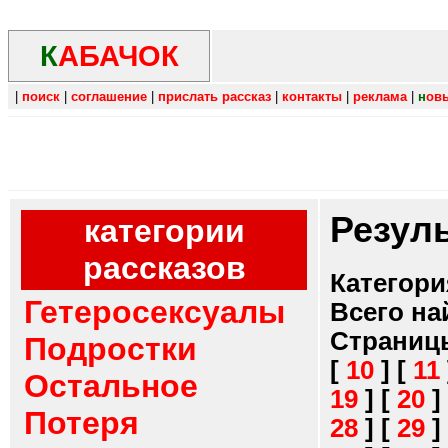
К
АБАЧОК
|
поиск
|
соглашение
|
прислать рассказ
|
контакты
|
реклама
|
н
ов
Резул
категории
рассказов
Категори
Гетеросексуалы
Всего на
Страниц
Подростки
[
10
]
[
11
Остальное
19
]
[
20
]
Потеря
28
]
[
29
]