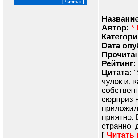
[ Читать » ]
Название
Автор:
*
Категори
Dата опу
Прочитан
Рейтинг:
Цитата:
"
чулок и, 
собственн
сюрприз 
приложилс
приятно. 
странно, 
[
Читать