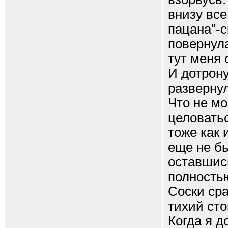
внизу все
пацана"-с
повернула
тут меня 
И дотрону
развернул
Что не мо
целоватьс
тоже как 
еще не бы
оставшись
полностью
Соски сра
тихий сто
Когда я д