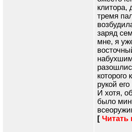
клитора, 
тремя пал
возбудила
заряд сем
мне, я уж
восточный
набухшим
разошлись
которого 
рукой его
И хотя, о
было мину
всеоружии
[
Читать