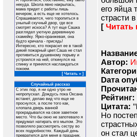
большой и
некуда. Школа явно накрылась,
его яйца 
мама придет с работы лишь
вечером, а есть еще не хотелось.
страсти в
Спрашивается, чего торопиться в
унылый скучный двор, где все
[
Читать
смотрят искоса? А тут еще Сашка
разглядел уютную деревянную
скамейку. Ярко-оранжевая, она
будто кричала - присядь!
Интересно, кто покрасил ее в такой
дикий пожарный цвет.Саша не стал
Название
противиться душевному порыву и
устроился на ней, откинулся на
Автор:
И
спинку и принялся наслаждаться
покоем.
Категори
[ Читать » ]
Dата опу
Случайный рассказ
Прочитан
С этих пор, я ни одно утро не
непропускал. Дождусь пока Оксана
Рейтинг:
встанет, делаю вид что еще не
проснулся, а после того как,
Цитата:
"
хлопала дверь ванной
прокрадывался на свое заветное
Но постеп
место. Что бы окно не запотевало я
придумал натирать его мылом. Это
страстных
позволяло рассмотреть сестру во
всех подробностях. Каждый день
он стал ц
превратился для меня в праздник.