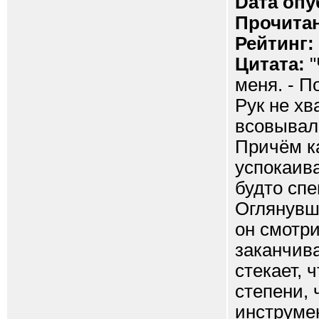
Dата опу
Прочитан
Рейтинг:
Цитата:
"
меня. - П
Рук не хв
всовывал 
Причём к
успокаива
будто сп
Оглянувши
он смотри
заканчива
стекает, 
степени, 
инструмен