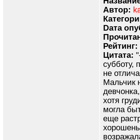
Название
Автор:
ka
Категори
Dата опу
Прочитан
Рейтинг:
Цитата:
"
субботу, 
не отлич
Мальчик н
девчонка
хотя груд
могла быт
еще раст
хорошеньк
возражала