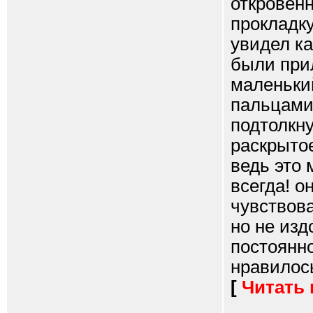
откровен
прокладку
увидел ка
были прил
маленьки
пальцами 
подтолкну
раскрытое
ведь это 
всегда! о
чувствова
но не изд
постоянно
нравилось
[
Читать