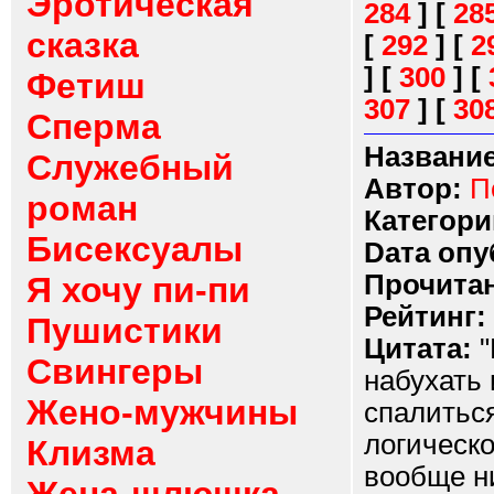
Эротическая
284
]
[
28
сказка
[
292
]
[
2
]
[
300
]
[
Фетиш
307
]
[
30
Сперма
Название
Служебный
Автор:
П
роман
Категори
Бисексуалы
Dата опу
Прочитан
Я хочу пи-пи
Рейтинг:
Пушистики
Цитата:
"
Свингеры
набухать 
Жено-мужчины
спалиться
логическ
Клизма
вообще ни