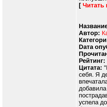
[
Читать
Название
Автор:
К
Категори
Dата опу
Прочитан
Рейтинг:
Цитата:
"
себя. Я д
впечатала
добавила 
пострадав
успела до