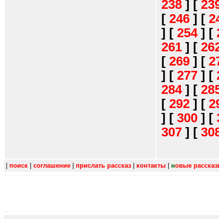
238
]
[
23
[
246
]
[
2
]
[
254
]
[
261
]
[
26
[
269
]
[
2
]
[
277
]
[
284
]
[
28
[
292
]
[
2
]
[
300
]
[
307
]
[
30
|
поиск
|
соглашение
|
прислать рассказ
|
контакты
|
н
овые расска