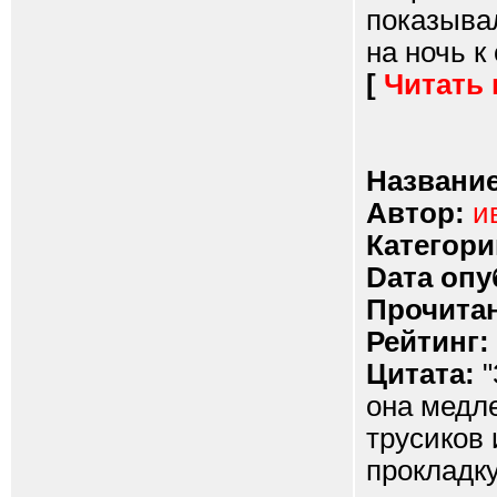
показыва
на ночь к 
[
Читать
Название
Автор:
и
Категори
Dата опу
Прочитан
Рейтинг:
Цитата:
"
она медле
трусиков
прокладку