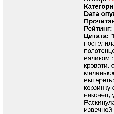
Категори
Dата опу
Прочитан
Рейтинг:
Цитата:
"
постелил
полотенце
валиком 
кровати, 
маленькое
вытеретьс
корзинку 
наконец, 
Раскинула
извечной 