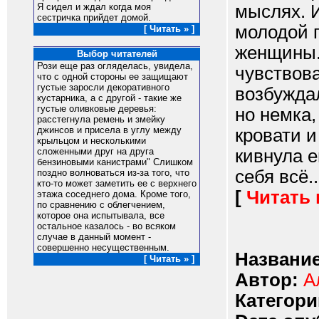
мыслях. И
Я сидел и ждал когда моя
сестричка прийдет домой.
молодой п
[ Читать » ]
женщины.
Выбор читателей
Рози еще раз огляделась, увидела,
чувствова
что с одной стороны ее защищают
густые заросли декоративного
возбуждал
кустарника, а с другой - такие же
густые оливковые деревья:
но немка,
расстегнула ремень и змейку
джинсов и присела в углу между
кровати и
крыльцом и несколькими
кивнула е
сложенными друг на друга
бензиновыми канистрами" Слишком
себя всё..
поздно волноваться из-за того, что
кто-то может заметить ее с верхнего
[
Читать
этажа соседнего дома. Кроме того,
по сравнению с облегчением,
которое она испытывала, все
остальное казалось - во всяком
случае в данный момент -
совершенно несущественным.
Название
[ Читать » ]
Автор:
А
Категори