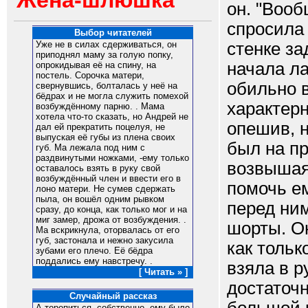
Жена-шлюшка
он. "Вооб
спросила 
Выбор читателей
стенке за
Уже не в силах сдерживаться, он
приподнял маму за голую попку,
начала ла
опрокидывая её на спину, на
постель. Сорочка матери,
обильно 
свернувшись, болталась у неё на
бёдрах и не могла служить помехой
характерн
возбуждённому парню. . Мама
хотела что-то сказать, но Андрей не
опешив, н
дал ей прекратить поцелуя, не
выпуская её губы из плена своих
был на пр
губ. Ма лежала под ним с
раздвинутыми ножками, -ему только
возвышая
оставалось взять в руку свой
возбуждённый член и ввести его в
помочь ем
лоно матери. Не сумев сдержать
пыла, он вошёл одним рывком
перед ним
сразу, до конца, как только мог и на
миг замер, дрожа от возбуждения. .
шорты. Он
Ма вскрикнула, оторвалась от его
губ, застонала и нежно закусила
как тольк
зубами его плечо. Её бёдра
поддались ему навстречу. .
взяла в р
[ Читать » ]
достаточн
Случайный рассказ
А торопиться, собственно, ему было