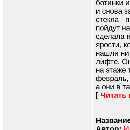
ботинки и
и снова з
стекла - 
пойдут на
сделала 
ярости, к
нашли ни 
лифте. О
на этаже 
февраль, 
а они в т
[
Читать
Название
Автор:
И