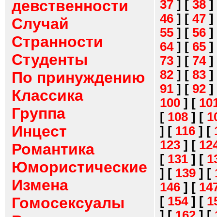
девственности
37
]
[
38
]
46
]
[
47
]
Случай
55
]
[
56
]
Странности
64
]
[
65
]
Студенты
73
]
[
74
]
82
]
[
83
]
По принуждению
91
]
[
92
]
Классика
100
]
[
10
Группа
[
108
]
[
1
Инцест
]
[
116
]
[
123
]
[
12
Романтика
[
131
]
[
1
Юмористические
]
[
139
]
[
Измена
146
]
[
14
[
154
]
[
1
Гомосексуалы
]
[
162
]
[