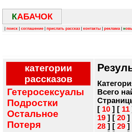
К
АБАЧОК
|
поиск
|
соглашение
|
прислать рассказ
|
контакты
|
реклама
|
н
ов
Резул
категории
рассказов
Категори
Гетеросексуалы
Всего на
Страниц
Подростки
[
10
]
[
11
Остальное
19
]
[
20
]
Потеря
28
]
[
29
]