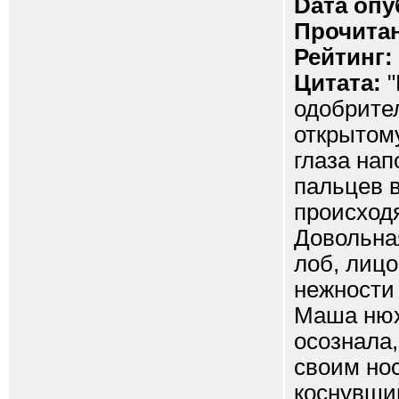
Dата опу
Прочитан
Рейтинг:
Цитата:
"
одобрител
открытому
глаза на
пальцев в
происход
Довольна
лоб, лицо
нежности 
Маша нюха
осознала,
своим но
коснувший