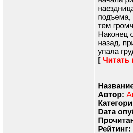
наездниц
подъема,
тем громч
Наконец о
назад, пр
упала гру
[
Читать
Название
Автор:
А
Категори
Dата опу
Прочитан
Рейтинг: