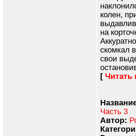
наклонилс
колен, пр
выдавлив
на корточ
Аккуратно
скомкал в
свои выде
остановив
[
Читать
Название
Часть 3
Автор:
Р
Категори