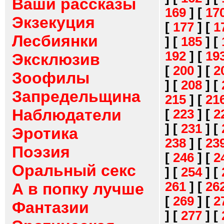
Ваши рассказы
169
]
[
17
Экзекуция
[
177
]
[
1
Лесбиянки
]
[
185
]
[
192
]
[
19
Эксклюзив
[
200
]
[
2
Зоофилы
]
[
208
]
[
Запредельщина
215
]
[
21
Наблюдатели
[
223
]
[
2
]
[
231
]
[
Эротика
238
]
[
23
Поэзия
[
246
]
[
2
Оральный секс
]
[
254
]
[
261
]
[
26
А в попку лучше
[
269
]
[
2
Фантазии
]
[
277
]
[