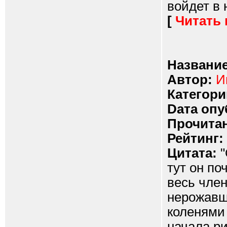
войдет в н
[
Читать
Название
Автор:
И
Категори
Dата опу
Прочитан
Рейтинг:
Цитата:
"
тут он по
весь член
нерожавш
коленями 
начала ри