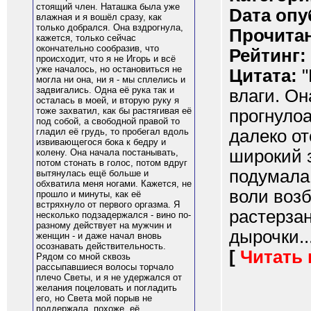
стоящий член. Наташка была уже
Dата опу
влажная и я вошёл сразу, как
только добрался. Она вздрогнула,
Прочитан
кажется, только сейчас
окончательно сообразив, что
Рейтинг:
происходит, что я не Игорь и всё
уже началось, но остановиться не
Цитата:
"
могла ни она, ни я - мы сплелись и
задвигались. Одна её рука так и
влаги. Он
осталась в моей, и вторую руку я
тоже захватил, как бы растягивая её
прогнулоа
под собой, а свободной правой то
далеко о
гладил её грудь, то пробегал вдоль
извивающегося бока к бедру и
широкий 
колену. Она начала постанывать,
потом стонать в голос, потом вдруг
подумала
вытянулась ещё больше и
обхватила меня ногами. Кажется, не
воли возб
прошло и минуты, как её
встряхнуло от первого оргазма. Я
растерза
несколько подзадержался - вино по-
разному действует на мужчин и
дырочки...
женщин - и даже начал вновь
осознавать действительность.
[
Читать
Рядом со мной сквозь
рассыпавшиеся волосы торчало
плечо Светы, и я не удержался от
желания поцеловать и погладить
его, но Света мой порыв не
поддержала, похоже, её