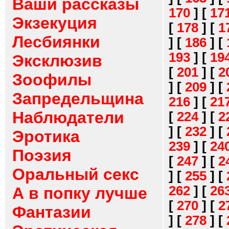
Ваши рассказы
170
]
[
17
Экзекуция
[
178
]
[
1
Лесбиянки
]
[
186
]
[
193
]
[
19
Эксклюзив
[
201
]
[
2
Зоофилы
]
[
209
]
[
Запредельщина
216
]
[
21
Наблюдатели
[
224
]
[
2
]
[
232
]
[
Эротика
239
]
[
24
Поэзия
[
247
]
[
2
Оральный секс
]
[
255
]
[
262
]
[
26
А в попку лучше
[
270
]
[
2
Фантазии
]
[
278
]
[