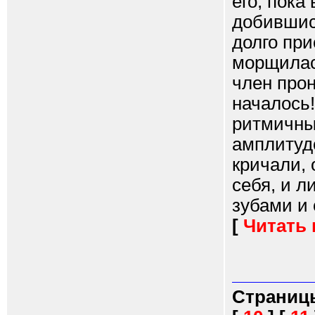
его, пока
добившись
долго при
морщилась
член прон
началось!
ритмичны
амплитуд
кричали,
себя, и л
зубами и 
[
Читать
Страниц