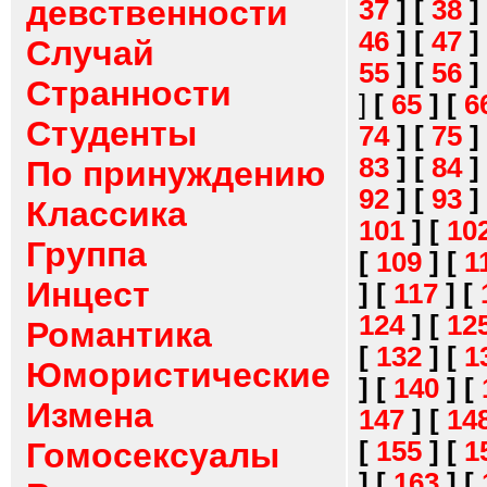
девственности
37
]
[
38
]
46
]
[
47
]
Случай
55
]
[
56
]
Странности
]
[
65
]
[
6
Студенты
74
]
[
75
]
83
]
[
84
]
По принуждению
92
]
[
93
]
Классика
101
]
[
10
Группа
[
109
]
[
1
Инцест
]
[
117
]
[
124
]
[
12
Романтика
[
132
]
[
1
Юмористические
]
[
140
]
[
Измена
147
]
[
14
[
155
]
[
1
Гомосексуалы
]
[
163
]
[