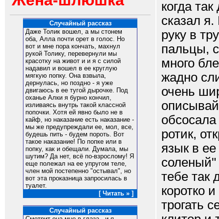
Жена-шлюшка
когда так
сказал я.
Случайный рассказ
руку в тр
Даже Толик вошел, а мы стонем
оба, Алла почти орет в голос. Но
пальцы, 
вот и мне пора кончать, махнул
рукой Толику, перевернули мы
много бле
красотку на живот и и я с силой
надавил и вошел в ее круглую
жадно сли
мягкую попку. Она взвыла,
дернулась, но поздно - я уже
очень ши
двигаюсь в ее тугой дырочке. Под
оханье Алки я бурно кончил,
описывай 
изливаясь внутрь такой классной
попочки. Хотя ей явно было не в
обсосала
кайф, но наказание есть наказание -
мы же предупреждали ее, мол, все,
ротик, от
будешь пить - будем пороть. Вот
такое наказание! По попке или в
язык в ее
попку, как и обещали. Думала, мы
шутим? Да нет, всё по-взрослому! Я
соленый" 
еще полежал на ее упругом теле,
член мой постепенно "остывал", но
тебе так 
вот эта проказница запросилась в
туалет.
коротко и
[ Читать » ]
трогать с
Случайный рассказ
Смотрит она мне в глаза - и я