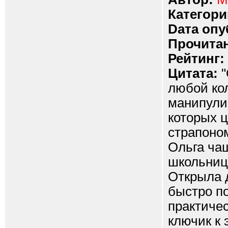
Категори
Dата опу
Прочитан
Рейтинг:
Цитата:
"
любой кол
манипули
которых ц
страпоном
Ольга ча
школьниц
Открыла 
быстро по
практичес
ключик к 