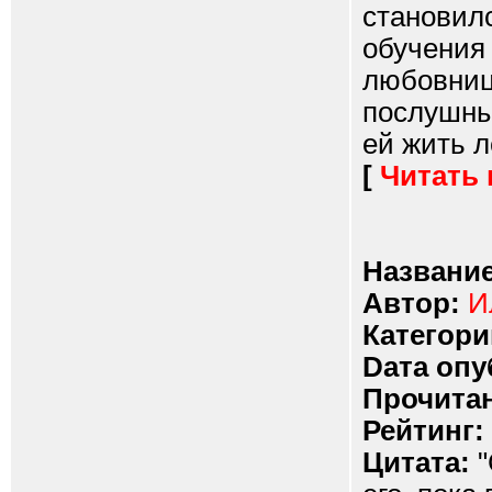
становилс
обучения
любовниц
послушны
ей жить ле
[
Читать
Название
Автор:
И
Категори
Dата опу
Прочитан
Рейтинг:
Цитата:
"