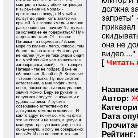
клитор и
смотрю, и глаза у обоих хитрющие
должна за
и выражение на мордах -
протокольнее некуда. И улыбки
запреты" 
ползут до ушей, хоть завязочки
пришей. А в голове хмель и полное
приказал
раскрепощение - почему бы, думаю,
за коленки её не подержаться? Ну и
скидывать
ладони положил. О! - говорит
Наташка - а поцеловать? А мне
она не до
море по колено - легко, говорю, тем
более - давно хотел. Ну и целую -
видео...."
не наглея (муж её таки рядом сидит
и с моей женой о чём-то шепчется
[
Читать
заговорщицки, змей). - Не - говорит
Наташа - так не пойдёт. Даже не
обслюнявил. Давай ещё. Внимание
- вторая попытка! Ну, все смотрят,
естественно, а мне пофиг - типа
Название
спорт, показательные выступления,
значит можно. Беру её руками и
Автор:
Ж
целую как следует - с языком и с
удовольствием. И руками
Категори
совершенно естественно по
доступным местам оглаживаю. И
Dата опу
как-то вдруг понимаю, что ни фига
это не спорт и не театр, а целую я
Прочитан
молодую горячую женщину, почти
обнажённую, и хочу её совершенно
Рейтинг:
всерьёз. И она не просто так вид