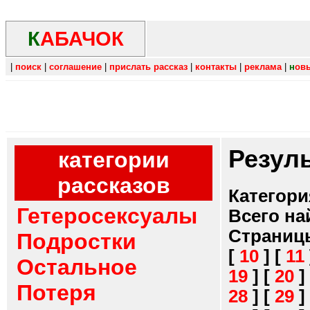
К
АБАЧОК
|
поиск
|
соглашение
|
прислать рассказ
|
контакты
|
реклама
|
н
ов
Резул
категории
рассказов
Категори
Гетеросексуалы
Всего на
Страниц
Подростки
[
10
]
[
11
Остальное
19
]
[
20
]
Потеря
28
]
[
29
]