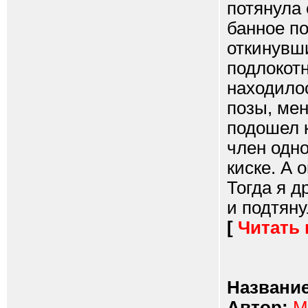
потянула 
банное по
откинувши
подлокотн
находилос
позы, мен
подошел к
член одно
киске. А 
Тогда я д
и подтяну
[
Читать
Название
Автор:
М