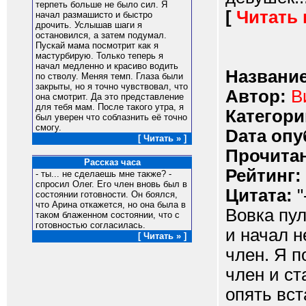
терпеть больше не было сил. Я
[
Читать
начал размашисто и быстро
дрочить. Услышав шаги я
остановился, а затем подумал.
Пускай мама посмотрит как я
мастурбирую. Только теперь я
начал медленно и красиво водить
Название
по стволу. Меняя темп. Глаза были
закрыты, но я точно чувствовал, что
Автор:
В
она смотрит. Да это представление
для тебя мам. После такого утра, я
Категори
был уверен что соблазнить её точно
смогу.
Dата опу
[ Читать » ]
Прочитан
Рассказ часа
Рейтинг:
- ты... не сделаешь мне также? -
спросил Олег. Его член вновь был в
Цитата:
"
состоянии готовности. Он боялся,
что Арина откажется, но она была в
Вовка пул
таком блаженном состоянии, что с
готовностью согласилась.
и начал н
[ Читать » ]
член. Я п
член и ст
опять вст