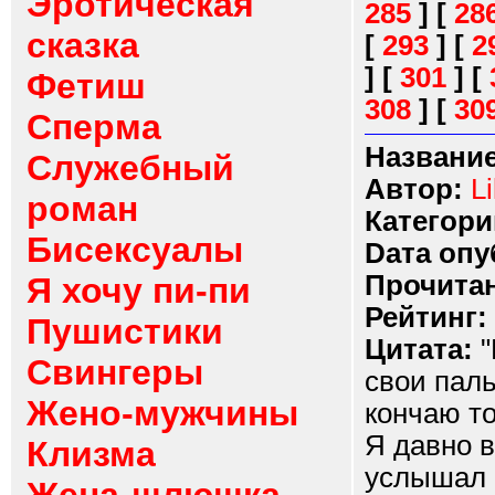
Эротическая
285
]
[
28
сказка
[
293
]
[
2
]
[
301
]
[
Фетиш
308
]
[
30
Сперма
Название
Служебный
Автор:
L
роман
Категори
Бисексуалы
Dата опу
Прочитан
Я хочу пи-пи
Рейтинг:
Пушистики
Цитата:
"
Свингеры
свои паль
Жено-мужчины
кончаю т
Я давно в
Клизма
услышал 