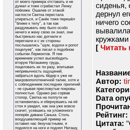
от моего примера отставать и не
сиденья, 
думал и тоже сграбастал Ленку
поближе. Ошалев от этакой
дернул ег
наглости Светка перестала
упираться, и Санёк тоже перешёл
ничего со
"ближе к телу", а так как
раздумывать ему было особо
вывалила
нечего и жену свою он знал, они
быстренько нас догнали и
кружками 
перегнали и с их стороны
послышались "шум, вздохи и ропот
[
Читать
поцелуев", как писал о подобном
событии Лермонтов. Я тем
временем успел высвободить
вторую Наташкину грудь,
поцеловать их по разу, впитывая
Название
непривычность ощущений,
забраться вдоль бёдер к уже не
Автор:
ti
махровополотенечной талии, хотя и
с соблюдением последних приличий
Категори
- не срывая пресловутые покровы
полностью. Однако раз сорвав
Dата опу
стопор, Светка на полпути не
остановилась и обернувшись на её
Прочитан
стон я увидел, как она уже вовсю
скачет, усевшись на уложенного
Рейтинг:
поперёк дивана Санька. Столь
воодушевляющий пример не
Цитата:
"
оставил нас безучастными, я
поднялся на ноги и поднял Наташу,