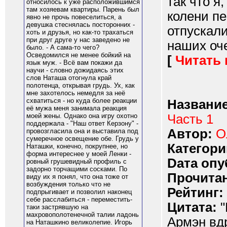
так что я
относилось к уже расположившимся
там хозяевам квартиры. Парень был
колени пе
явно не прочь повеселиться, а
девушка стеснялась посторонних -
отпускали
хоть и друзья, но как-то трахаться
при друг друге у нас заведено не
наших оче
было. - А сама-то чего?
Осведомился не менее бойкий на
[
Читать
язык муж. - Всё вам покажи да
научи - словно дожидаясь этих
слов Наташа отогнула край
полотенца, открывая грудь. Ух, как
мне захотелось немедля за неё
схватиться - но куда более реакции
Название
её мужа меня занимала реакция
Часть 1
моей жены. Однако она игру охотно
поддержала - "Наш ответ Керзону" -
Автор:
О
провозгласила она и выставила под
сумеречное освещение обе. Грудь у
Категори
Наташки, конечно, покрупнее, но
форма интереснее у моей Ленки -
Dата опу
ровный грушевидный профиль с
задорно торчащими сосками. По
Прочитан
виду их я понял, что она тоже от
возбуждения только что не
Рейтинг:
подпрыгивает и позволил наконец
себе расслабиться - переместить-
Цитата:
"
таки застрявшую на
махровополотенечной талии ладонь
Армэн вдр
на Наташкино великолепие. Игорь