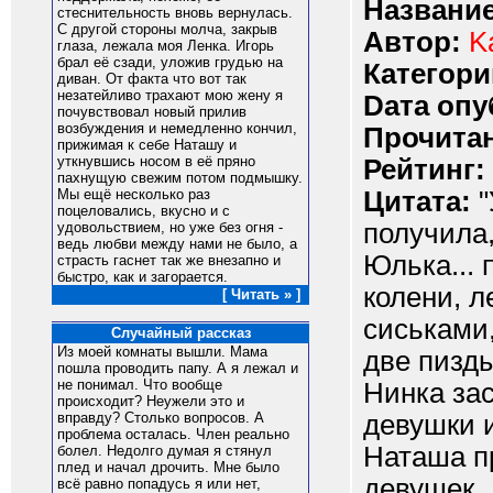
Название
стеснительность вновь вернулась.
С другой стороны молча, закрыв
Автор:
K
глаза, лежала моя Ленка. Игорь
брал её сзади, уложив грудью на
Категори
диван. От факта что вот так
незатейливо трахают мою жену я
Dата опу
почувствовал новый прилив
возбуждения и немедленно кончил,
Прочитан
прижимая к себе Наташу и
уткнувшись носом в её пряно
Рейтинг:
пахнущую свежим потом подмышку.
Цитата:
"
Мы ещё несколько раз
поцеловались, вкусно и с
получила,
удовольствием, но уже без огня -
ведь любви между нами не было, а
Юлька...
страсть гаснет так же внезапно и
быстро, как и загорается.
колени, л
[ Читать » ]
сиськами
Случайный рассказ
Из моей комнаты вышли. Мама
две пизды
пошла проводить папу. А я лежал и
не понимал. Что вообще
Нинка за
происходит? Неужели это и
девушки и
вправду? Столько вопросов. А
проблема осталась. Член реально
Наташа п
болел. Недолго думая я стянул
плед и начал дрочить. Мне было
девушек...
всё равно попадусь я или нет,