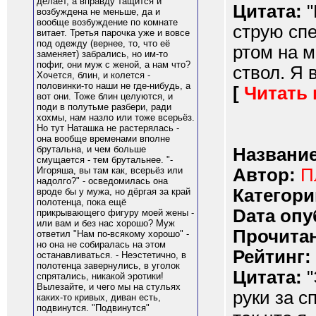
делает, а вправду тащится и
Цитата:
"
возбуждена не меньше, да и
вообще возбуждение по комнате
струю сп
витает. Третья парочка уже и вовсе
под одежду (вернее, то, что её
ртом на м
заменяет) забрались, но им-то
пофиг, они муж с женой, а нам что?
ствол. Я 
Хочется, блин, и колется -
половинки-то наши не где-нибудь, а
[
Читать
вот они. Тоже блин целуются, и
поди в полутьме разбери, ради
хохмы, нам назло или тоже всерьёз.
Но тут Наташка не растерялась -
она вообще временами вполне
брутальна, и чем больше
Название
смущается - тем брутальнее. "-
Автор:
П
Игоряша, вы там как, всерьёз или
надолго?" - осведомилась она
Категори
вроде бы у мужа, но дёргая за край
полотенца, пока ещё
Dата опу
прикрывающего фигуру моей жены -
или вам и без нас хорошо? Муж
Прочитан
ответил "Нам по-всякому хорошо" -
но она не собиралась на этом
Рейтинг:
останавливаться. - Неэстетично, в
полотенца завернулись, в уголок
Цитата:
"
спрятались, никакой эротики!
Вылезайте, и чего мы на стульях
руки за с
каких-то кривых, диван есть,
подвинутся. "Подвинутся"