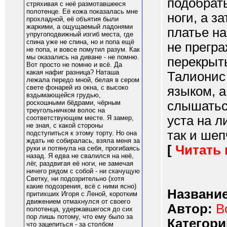
подобрать
стряхивая с неё размотавшееся
полотенце. Её кожа показалась мне
ноги, а з
прохладной, её объятия были
жаркими, а ощущаемый ладонями
платье на
упругоподвижный изгиб места, где
спина уже не спина, но и попа ещё
не прегра
не попа, и вовсе помутил разум. Как
мы оказались на диване - не помню.
перекрыть
Вот просто не помню и всё. Да
какая нафиг разница? Наташа
Талионис
лежала передо мной, белая в сером
свете фонарей из окна, с высоко
языком, а
вздымающейся грудью,
слышаться
роскошными бёдрами, чёрным
треугольничком волос на
уста на л
соответствующем месте. Я замер,
не зная, с какой стороны
так и шепч
подступиться к этому торту. Но она
ждать не собиралась, взяла меня за
[
Читать
руки и потянула на себя, прогибаясь
назад. Я едва не свалился на неё,
лёг, раздвигая её ноги, не замечая
ничего рядом с собой - ни скачущую
Светку, ни подозрительно (хотя
какие подозрения, всё с ними ясно)
Название
притихших Игоря с Леной, коротким
движением отмахнулся от своего
Автор:
В
полотенца, удержавшегося до сих
пор лишь потому, что ему было за
Категори
что зацепиться - за столбом