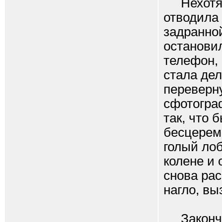
Нехотя я 
отводила 
задранной
остановил
телефон,
стала дел
переверну
сфотогра
так, что 
бесцеремо
голый лоб
колене и 
снова рас
нагло, в
Закончив