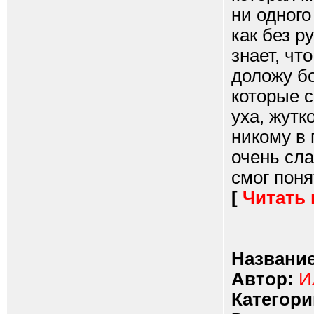
ни одного
как без р
знает, что
доложу бо
которые 
уха, жутк
никому в 
очень сла
смог понят
[
Читать
Название
Автор:
И
Категори