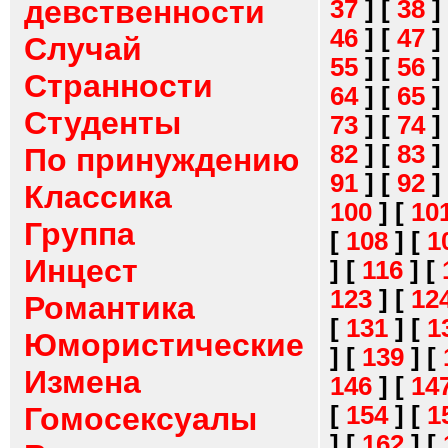
девственности
37
]
[
38
]
46
]
[
47
]
Случай
55
]
[
56
]
Странности
64
]
[
65
]
Студенты
73
]
[
74
]
82
]
[
83
]
По принуждению
91
]
[
92
]
Классика
100
]
[
10
Группа
[
108
]
[
1
Инцест
]
[
116
]
[
123
]
[
12
Романтика
[
131
]
[
1
Юмористические
]
[
139
]
[
Измена
146
]
[
14
[
154
]
[
1
Гомосексуалы
]
[
162
]
[