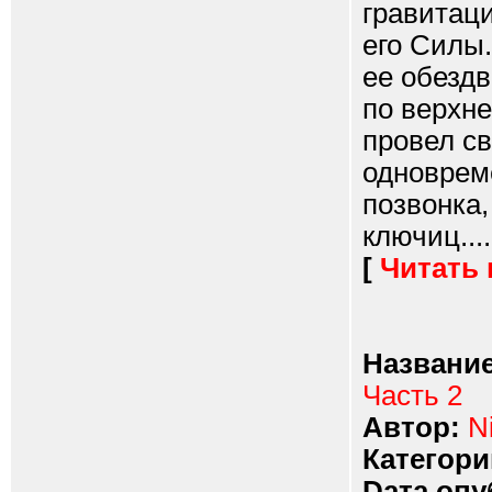
гравитаци
его Силы
ее обезд
по верхн
провел с
одновреме
позвонка,
ключиц....
[
Читать
Название
Часть 2
Автор:
N
Категори
Dата опу