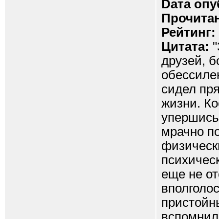
Dата опу
Прочитан
Рейтинг:
Цитата:
"
друзей, 
обессилен
сидел пр
жизни. Ко
упершись 
мрачно по
физическ
психическ
еще не о
вполголо
пристойн
вспомнил