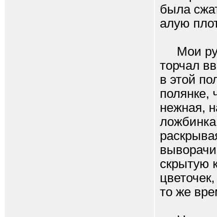
была сжат
алую плот
Мои руки 
торчал вв
в этой п
полянке, 
нежная, н
ложбинка 
раскрывая
выворачив
скрытую к
цветочек,
то же вре