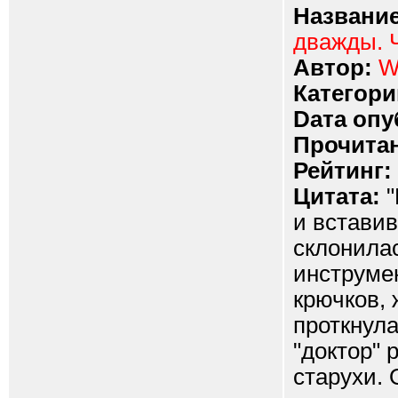
Название
дважды. 
Автор:
W
Категори
Dата опу
Прочитан
Рейтинг:
Цитата:
"
и вставив
склонилас
инструме
крючков,
проткнула
"доктор" 
старухи. 