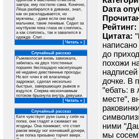
Категори
завтра, ему постелю сама. Конечно,
Dата опу
Лёша разбирался в диванах, знал,
как он раскладывается, но
Прочитан
мужчины, - даже если они ещё
мальчики, такие ленивые. Сидел за
Рейтинг:
ноутбуком пока глаза не слиплись,
а как слиплись, так и завалился в
Цитата:
"
одежде. Спит...
[ Читать » ]
написано
до прихо
Случайный рассказ
Рыжеволосая вновь завизжала,
похожи на
забилась на двух толстенных
поршнях беспощадно насилующих
надписей
её недавно девственные проходы.
Но вот член в её влагалище
дочке. В
задрожал, сделал несколько
быстрых, завершающих рывков и
"eбать: в
вздулся. Сперма нескончаемым
потоком брызнула внутрь девушки.
месте", в
[ Читать » ]
раковинк
Случайный рассказ
символиз
Катя чувствует руки сына у себя на
попке, они гладят и сжимают ее
ними "Даш
ягодицы. Она понимает, что стоит
раком между ног кончившей дочери,
мы сосем"
и ее попка призывно торчит вверх.