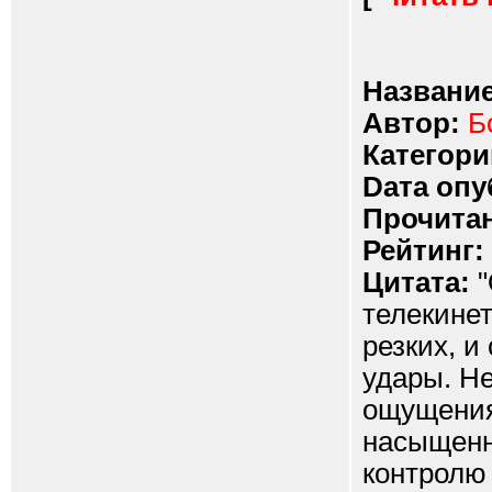
Название
Автор:
Б
Категори
Dата опу
Прочитан
Рейтинг:
Цитата:
"
телекине
резких, и
удары. Не
ощущения
насыщенн
контролю