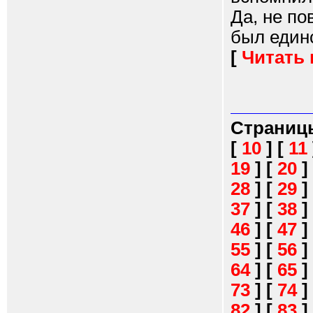
Да, не по
был единс
[
Читать
Страниц
[
10
]
[
11
19
]
[
20
]
28
]
[
29
]
37
]
[
38
]
46
]
[
47
]
55
]
[
56
]
64
]
[
65
]
73
]
[
74
]
82
]
[
83
]