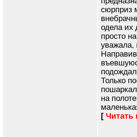
предназн
сюрприз 
внебрачн
одела их 
просто на
уважала, 
Направив
въевшуюс
подождала
Только по
пошаркала
на полот
маленькая
[
Читать