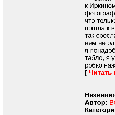
к Иркино
фотографи
что тольк
пошла к в
так сросл
нем не од
я понадоб
табло, я 
робко нажа
[
Читать
Название
Автор:
B
Категори