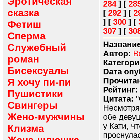
Эротическая
284
]
[
28
сказка
[
292
]
[
2
]
[
300
]
[
Фетиш
307
]
[
30
Сперма
Название
Служебный
Автор:
B
роман
Категори
Бисексуалы
Dата опу
Прочитан
Я хочу пи-пи
Рейтинг:
Пушистики
Цитата:
"
Свингеры
Несмотря 
Жено-мужчины
обе девуш
у Кати, ч
Клизма
проснулас