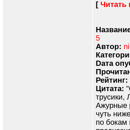
[
Читать
Название
5
Автор:
ni
Категори
Dата опу
Прочитан
Рейтинг:
Цитата:
"
трусики, 
Ажурные р
чуть ниже
по бокам 