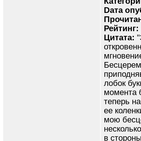
Категори
Dата опу
Прочитан
Рейтинг:
Цитата:
"
откровенн
мгновени
Бесцеремо
приподняв
лобок бук
момента 
теперь на
ее коленк
мою бесц
несколько
в стороны