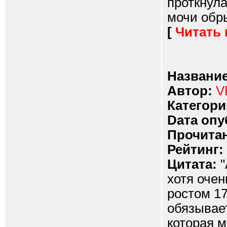
проткнула
мочи обры
[
Читать
Название
Автор:
V
Категори
Dата опу
Прочитан
Рейтинг:
Цитата:
"
хотя очен
ростом 17
обязывае
которая 