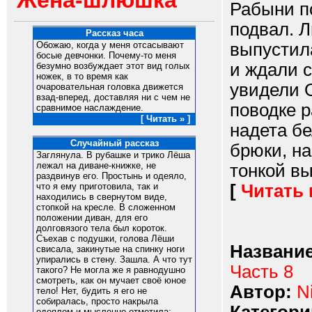
Жена-шлюшка
Рабыни по
подвал. Л
Рассказ часа
выпустила
Обожаю, когда у меня отсасывают
босые девчонки. Почему-то меня
и ждали с
безумно возбуждает этот вид голых
ножек, в то время как
увидели О
очаровательная головка движется
взад-вперед, доставляя ни с чем не
поводке 
сравнимое наслаждение.
[ Читать » ]
надета б
Случайный рассказ
брюки, н
Заглянула. В рубашке и трико Лёша
лежал на диване-книжке, не
тонкой вы
раздвинув его. Простынь и одеяло,
[
Читать
что я ему приготовила, так и
находились в свернутом виде,
стопкой на кресле. В сложенном
положении диван, для его
долговязого тела был короток.
Съехав с подушки, голова Лёши
Название
свисала, закинутые на спинку ноги
упирались в стену. Зашла. А что тут
Часть 8
такого? Не могла же я равнодушно
смотреть, как он мучает своё юное
Автор:
N
тело! Нет, будить я его не
собиралась, просто накрыла
одеялом и мысленно отметила: