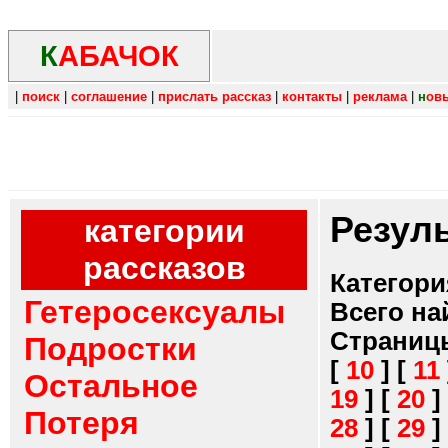
К
АБАЧОК
|
поиск
|
соглашение
|
прислать рассказ
|
контакты
|
реклама
|
н
ов
Резул
категории
рассказов
Категори
Гетеросексуалы
Всего на
Страниц
Подростки
[
10
]
[
11
Остальное
19
]
[
20
]
Потеря
28
]
[
29
]