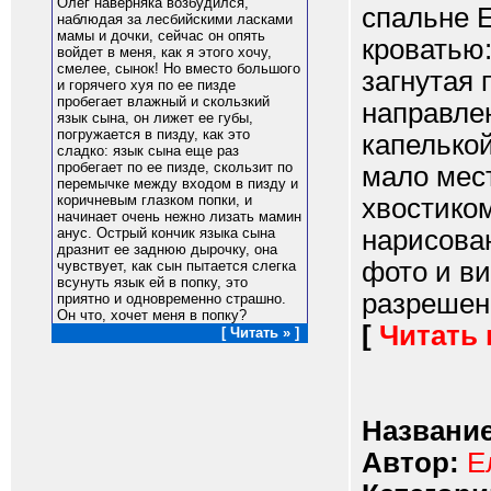
Олег наверняка возбудился,
спальне 
наблюдая за лесбийскими ласками
мамы и дочки, сейчас он опять
кроватью:
войдет в меня, как я этого хочу,
смелее, сынок! Но вместо большого
загнутая 
и горячего хуя по ее пизде
пробегает влажный и скользкий
направле
язык сына, он лижет ее губы,
погружается в пизду, как это
капелькой
сладко: язык сына еще раз
пробегает по ее пизде, скользит по
мало мест
перемычке между входом в пизду и
коричневым глазком попки, и
хвостико
начинает очень нежно лизать мамин
нарисован
анус. Острый кончик языка сына
дразнит ее заднюю дырочку, она
фото и ви
чувствует, как сын пытается слегка
всунуть язык ей в попку, это
разрешена
приятно и одновременно страшно.
Он что, хочет меня в попку?
[
Читать
[ Читать » ]
Название
Автор:
Е