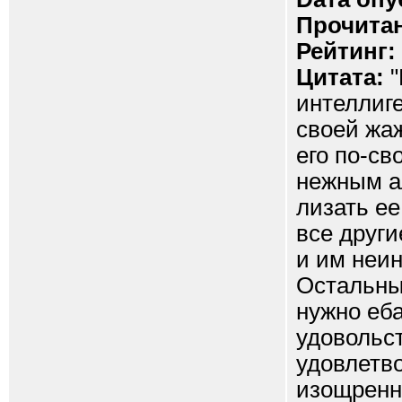
Прочитан
Рейтинг:
Цитата:
"
интеллиг
своей жаж
его по-св
нежным ал
лизать ее
все други
и им неи
Остальные
нужно eба
удовольст
удовлетво
изощренне