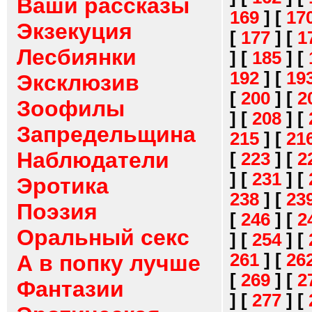
Ваши рассказы
169
]
[
17
Экзекуция
[
177
]
[
1
Лесбиянки
]
[
185
]
[
192
]
[
19
Эксклюзив
[
200
]
[
2
Зоофилы
]
[
208
]
[
Запредельщина
215
]
[
21
Наблюдатели
[
223
]
[
2
]
[
231
]
[
Эротика
238
]
[
23
Поэзия
[
246
]
[
2
Оральный секс
]
[
254
]
[
261
]
[
26
А в попку лучше
[
269
]
[
2
Фантазии
]
[
277
]
[