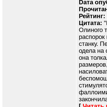
Dата опу
Прочитан
Рейтинг:
Цитата:
"
Олиного т
распорок 
станку. П
одела на
она толка
размеров,
насиловат
беспомощн
стимулят
фаллоими
закончила
[
Читать