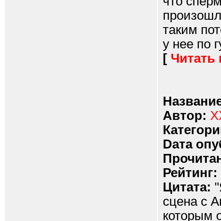
что сперм
произошло
таким пот
у нее по г
[
Читать
Название
Автор:
X
Категори
Dата опу
Прочитан
Рейтинг:
Цитата:
"
сцена с А
которым о