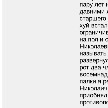
пару лет 
давними 
старшего
хуй встал
ограничив
на пол и 
Николаеви
называть 
развернул
рот два ч
восемнад
палки я 
Николаиче
приобнял
противопо