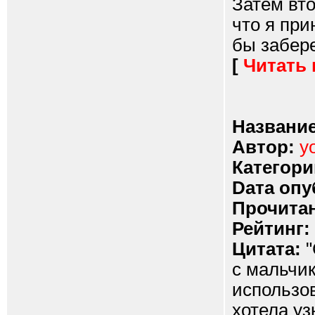
Затем вто
что я при
бы забере
[
Читать
Название
Автор:
y
Категори
Dата опу
Прочитан
Рейтинг:
Цитата:
"
с мальчик
использов
хотела уз