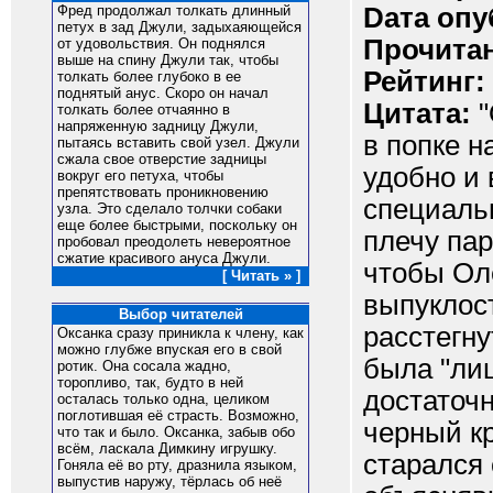
Dата опу
Фред продолжал толкать длинный
петух в зад Джули, задыхаяющейся
Прочитан
от удовольствия. Он поднялся
выше на спину Джули так, чтобы
Рейтинг:
толкать более глубоко в ее
поднятый анус. Скоро он начал
Цитата:
"
толкать более отчаянно в
напряженную задницу Джули,
в попке н
пытаясь вставить свой узел. Джули
сжала свое отверстие задницы
удобно и 
вокруг его петуха, чтобы
препятствовать проникновению
специальн
узла. Это сделало толчки собаки
еще более быстрыми, поскольку он
плечу пар
пробовал преодолеть невероятное
сжатие красивого ануса Джули.
чтобы Ол
[ Читать » ]
выпуклос
Выбор читателей
расстегну
Оксанка сразу приникла к члену, как
можно глубже впуская его в свой
была "лиш
ротик. Она сосала жадно,
торопливо, так, будто в ней
достаточн
осталась только одна, целиком
поглотившая её страсть. Возможно,
черный к
что так и было. Оксанка, забыв обо
всём, ласкала Димкину игрушку.
старался 
Гоняла её во рту, дразнила языком,
выпустив наружу, тёрлась об неё