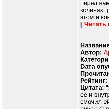
перед нам
коленях, 
этом и ко
[
Читать
Название
Автор:
А
Категори
Dата опу
Прочитан
Рейтинг:
Цитата:
"
её и внут
смочил ей
анусу. С 