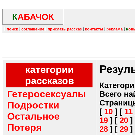
К
АБАЧОК
|
поиск
|
соглашение
|
прислать рассказ
|
контакты
|
реклама
|
н
ов
Резул
категории
рассказов
Категори
Гетеросексуалы
Всего на
Страниц
Подростки
[
10
]
[
11
Остальное
19
]
[
20
]
Потеря
28
]
[
29
]