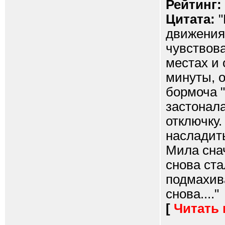
Рейтинг:
Цитата:
"
движения,
чувствов
местах и 
минуты, 
бормоча "
застонала
отключку.
насладить
Мила сна
снова ста
подмахив
снова...."
[
Читать