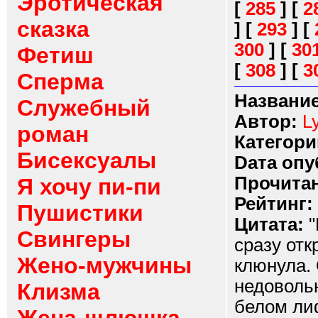
Эротическая
[
285
]
[
2
сказка
]
[
293
]
[
300
]
[
30
Фетиш
[
308
]
[
3
Сперма
Название
Служебный
Автор:
L
роман
Категори
Бисексуалы
Dата опу
Прочитан
Я хочу пи-пи
Рейтинг:
Пушистики
Цитата:
"
Свингеры
сразу отк
Жено-мужчины
клюнула. 
недовольн
Клизма
белом лиф