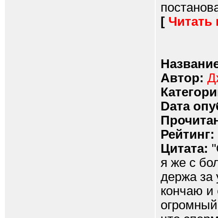
постановая
[
Читать
Название
Автор:
Д
Категори
Dата опу
Прочитан
Рейтинг:
Цитата:
"
я же с бо
держа за 
кончаю и 
огромный 