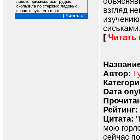
объясняв
лицом, прижималась грудью,
скользила по стержню ладонью,
взгляд не
снова тянула его в рот...
[ Читать » ]
изучению
сиськами..
[
Читать
Название
Автор:
L
Категори
Dата опу
Прочитан
Рейтинг:
Цитата:
"
мою горло
сейчас по