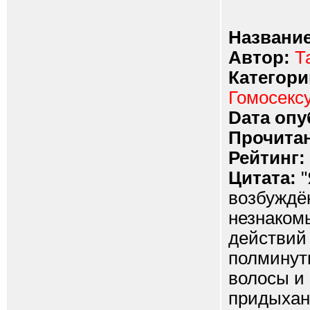
Название
Автор:
Т
Категори
Гомосекс
Dата опу
Прочитан
Рейтинг:
Цитата:
"
возбуждё
незнаком
действий 
полминут
волосы и
придыхан