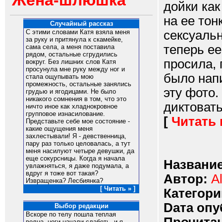
Жена-шлюшка
дойки как
на ее тон
Случайный рассказ
сексуальн
С этими словами Катя взяла меня
за руку и притянула к скамейке,
теперь ее
сама села, а меня поставила
рядом, остальные сгрудились
просила, 
вокруг. Без лишних слов Катя
просунула мне руку между ног и
было нап
стала ощупывать мою
промежность, остальные занялись
эту фото.
грудью и ягодицами. Не было
никакого сомнения в том, что это
диктовать
ничто иное как хладнокровное
групповое изнасилование.
[
Читать
Представьте себе мое состояние -
какие ощущения меня
захлестывали! Я - девственница,
пару раз только целовалась, а тут
меня насилуют четыре девушки, да
еще сокурсницы. Когда я начала
Название
увлажняться, я даже подумала, а
вдруг я тоже вот такая?
Автор:
A
Извращенка? Лесбиянка?
[ Читать » ]
Категори
Dата опу
Выбор редакции
Вскоре по телу пошла теплая
волна, ноги начали слабеть, и я