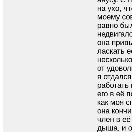
на ухо, ч
моему сов
равно был
недвигалс
она привы
ласкать е
несколько
от удовол
я отдался
работать 
его в её 
как моя с
она кончи
член в её
дыша, и о