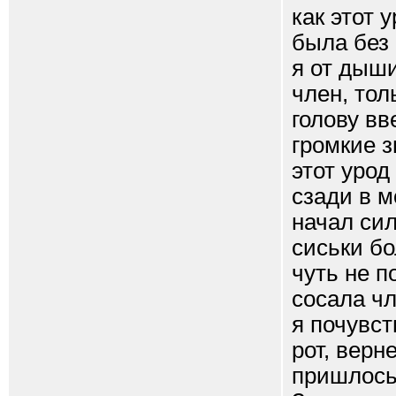
как этот 
была без 
я от дыши
член, тол
голову вв
громкие з
этот урод
сзади в м
начал сил
сиськи бо
чуть не п
сосала чл
я почувст
рот, верн
пришлось 