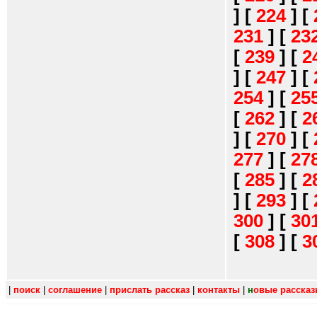
]
[
224
]
[
231
]
[
23
[
239
]
[
2
]
[
247
]
[
254
]
[
25
[
262
]
[
2
]
[
270
]
[
277
]
[
27
[
285
]
[
2
]
[
293
]
[
300
]
[
30
[
308
]
[
3
|
поиск
|
соглашение
|
прислать рассказ
|
контакты
|
н
овые расска