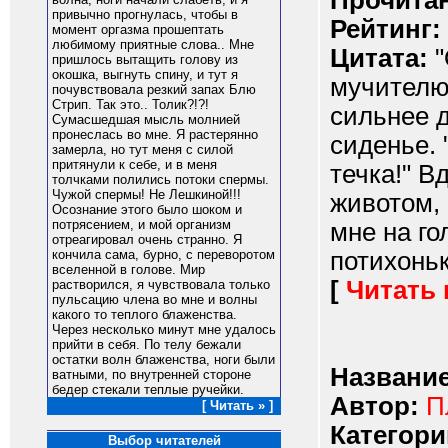
Прочитан
привычно прогнулась, чтобы в
Рейтинг:
момент оргазма прошептать
любимому приятные слова.. Мне
Цитата:
"
пришлось вытащить голову из
окошка, выгнуть спину, и тут я
мучителю
почувствовала резкий запах Блю
Стрип. Так это.. Толик?!?!
сильнее д
Сумасшедшая мысль молнией
пронеслась во мне. Я растерянно
сиденье. 
замерла, но тут меня с силой
притянули к себе, и в меня
течка!" 
толчками полились потоки спермы.
Чужой спермы! Не Лешкиной!!!
животом, 
Осознание этого было шоком и
потрясением, и мой организм
мне на го
отреагировал очень странно. Я
потихоньк
кончила сама, бурно, с переворотом
вселенной в голове. Мир
[
Читать
растворился, я чувствовала только
пульсацию члена во мне и волны
какого то теплого блаженства.
Через несколько минут мне удалось
прийти в себя. По телу бежали
остатки волн блаженства, ноги были
Название
ватными, по внутренней стороне
бедер стекали теплые ручейки.
Автор:
П
[ Читать » ]
Категори
Выбор читателей