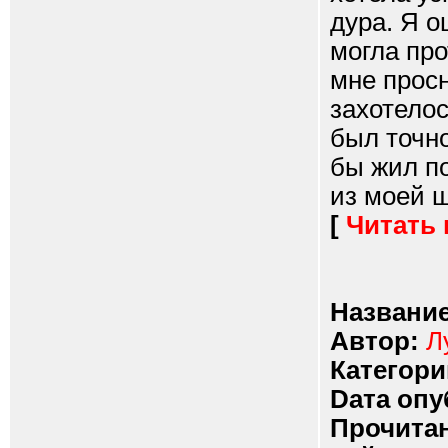
дура. Я о
могла пр
мне прос
захотелос
был точно
бы жил по
из моей ш
[
Читать
Название
Автор:
Л
Категори
Dата опу
Прочитан