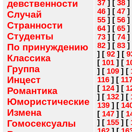
девственности
37
]
[
38
]
46
]
[
47
]
Случай
55
]
[
56
]
Странности
64
]
[
65
]
Студенты
73
]
[
74
]
82
]
[
83
]
По принуждению
]
[
92
]
[
9
Классика
[
101
]
[
1
Группа
]
[
109
]
[
Инцест
116
]
[
11
[
124
]
[
1
Романтика
]
[
132
]
[
Юмористические
139
]
[
14
Измена
[
147
]
[
1
]
[
155
]
[
Гомосексуалы
162
]
[
16