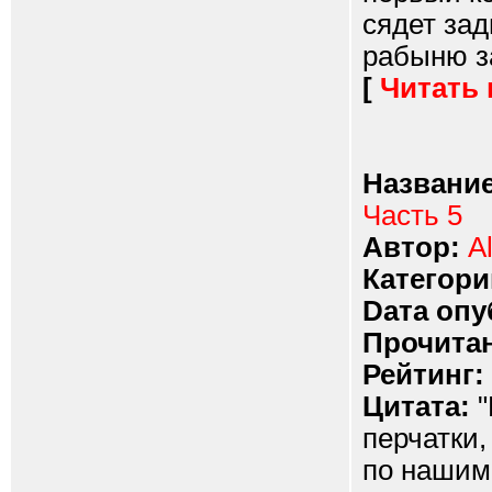
сядет зад
рабыню за
[
Читать
Название
Часть 5
Автор:
A
Категори
Dата опу
Прочитан
Рейтинг:
Цитата:
"
перчатки,
по нашим