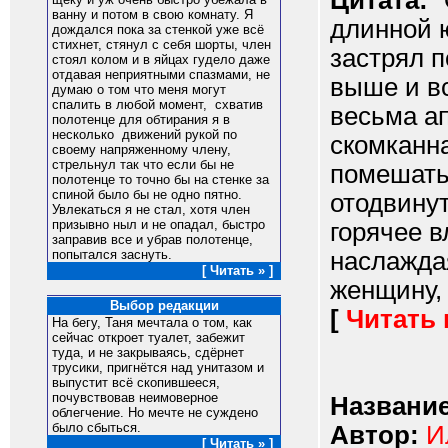
Цитата:
"
ванну и потом в свою комнату. Я
длинной ю
дождался пока за стенкой уже всё
стихнет, стянул с себя шорты, член
застрял п
стоял колом и в яйцах гудело даже
отдавая неприятными спазмами, не
выше и вс
думаю о том что меня могут
спалить в любой момент, схватив
весьма а
полотенце для обтирания я в
несколько движений рукой по
скомканна
своему напряженному члену,
стрельнул так что если бы не
помешать 
полотенце то точно бы на стенке за
спиной было бы не одно пятно.
отодвинут
Увлекаться я не стал, хотя член
призывно ныл и не опадал, быстро
горячее в
заправив все и убрав полотенце,
наслажда
попытался заснуть.
[ Читать » ]
женщину, к
Выбор редакции
[
Читать
На бегу, Таня мечтала о том, как
сейчас откроет туалет, забежит
туда, и не закрываясь, сдёрнет
трусики, пригнётся над унитазом и
выпустит всё скопившееся,
почувствовав неимоверное
Название
облегчение. Но мечте не суждено
было сбыться.
Автор:
И
[ Читать » ]