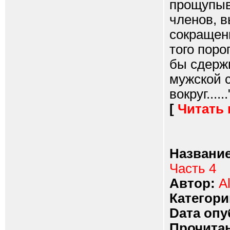
прощупыв
членов, 
сокращен
того поро
бы сдерж
мужской с
вокруг......
[
Читать
Название
Часть 4
Автор:
A
Категори
Dата опу
Прочитан