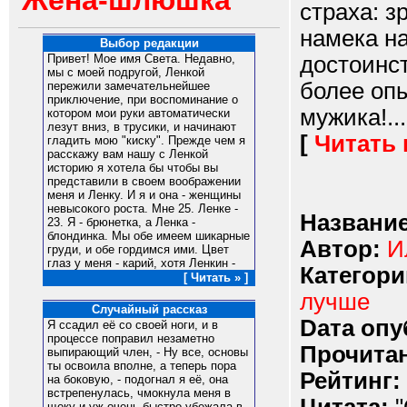
Жена-шлюшка
страха: з
намека н
Выбор редакции
достоинс
Привет! Мое имя Света. Недавно,
мы с моей подругой, Ленкой
более опы
пережили замечательнейшее
приключение, при воспоминание о
мужика!...
котором мои руки автоматически
лезут вниз, в трусики, и начинают
[
Читать
гладить мою "киску". Прежде чем я
расскажу вам нашу с Ленкой
историю я хотела бы чтобы вы
представили в своем воображении
меня и Ленку. И я и она - женщины
невысокого роста. Мне 25. Ленке -
Название
23. Я - брюнетка, а Ленка -
блондинка. Мы обе имеем шикарные
Автор:
И
груди, и обе гордимся ими. Цвет
глаз у меня - карий, хотя Ленкин -
Категори
[ Читать » ]
лучше
Случайный рассказ
Dата опу
Я ссадил её со своей ноги, и в
процессе поправил незаметно
Прочитан
выпирающий член, - Ну все, основы
ты освоила вполне, а теперь пора
Рейтинг:
на боковую, - подогнал я её, она
встрепенулась, чмокнула меня в
щеку и уж очень быстро убежала в