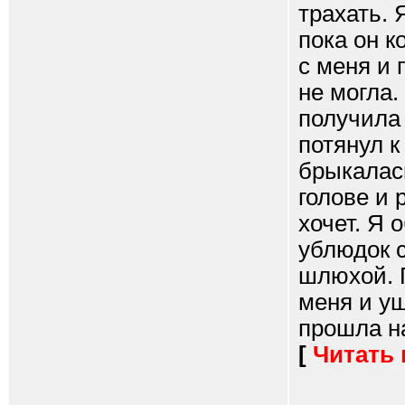
трахать. 
пока он к
с меня и 
не могла.
получила 
потянул к
брыкалас
голове и 
хочет. Я 
ублюдок с
шлюхой. 
меня и уш
прошла на
[
Читать