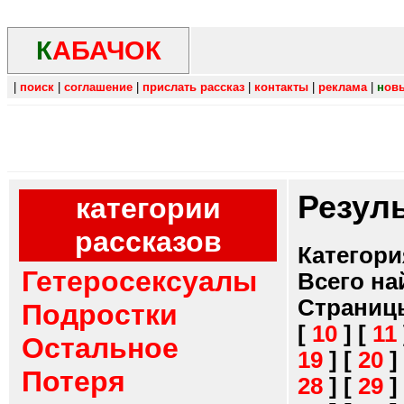
К
АБАЧОК
|
поиск
|
соглашение
|
прислать рассказ
|
контакты
|
реклама
|
н
ов
Резул
категории
рассказов
Категори
Гетеросексуалы
Всего на
Страниц
Подростки
[
10
]
[
11
Остальное
19
]
[
20
]
Потеря
28
]
[
29
]