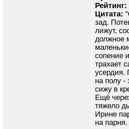
Рейтинг:
Цитата:
"
зад. Поте
лижут, со
должное 
маленькие
сопение и
трахает с
усердия. 
на полу -
сижу в кр
Ещё через
тяжело ды
Ирине пар
на парня.