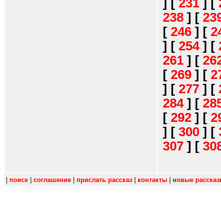
]
[
231
]
[
238
]
[
23
[
246
]
[
2
]
[
254
]
[
261
]
[
26
[
269
]
[
2
]
[
277
]
[
284
]
[
28
[
292
]
[
2
]
[
300
]
[
307
]
[
30
|
поиск
|
соглашение
|
прислать рассказ
|
контакты
|
н
овые расска