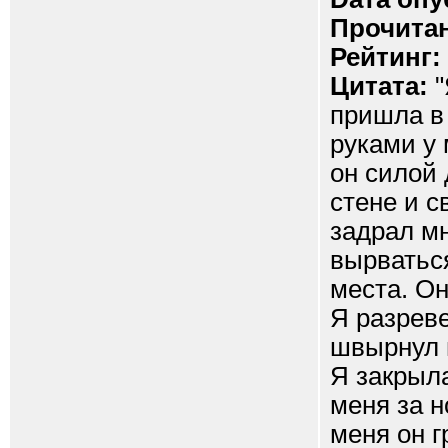
Прочитан
Рейтинг:
Цитата:
"
пришла в 
руками у 
он силой
стене и с
задрал мн
вырваться
места. Он
Я разреве
швырнул н
Я закрыла
меня за н
меня он г