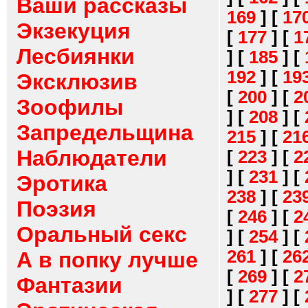
Ваши рассказы
169
]
[
17
Экзекуция
[
177
]
[
1
Лесбиянки
]
[
185
]
[
192
]
[
19
Эксклюзив
[
200
]
[
2
Зоофилы
]
[
208
]
[
Запредельщина
215
]
[
21
Наблюдатели
[
223
]
[
2
]
[
231
]
[
Эротика
238
]
[
23
Поэзия
[
246
]
[
2
Оральный секс
]
[
254
]
[
261
]
[
26
А в попку лучше
[
269
]
[
2
Фантазии
]
[
277
]
[