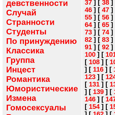
девственности
37
]
[
38
]
46
]
[
47
]
Случай
55
]
[
56
]
Странности
64
]
[
65
]
Студенты
73
]
[
74
]
82
]
[
83
]
По принуждению
91
]
[
92
]
Классика
100
]
[
10
Группа
[
108
]
[
1
Инцест
]
[
116
]
[
123
]
[
12
Романтика
[
131
]
[
1
Юмористические
]
[
139
]
[
Измена
146
]
[
14
[
154
]
[
1
Гомосексуалы
]
[
162
]
[