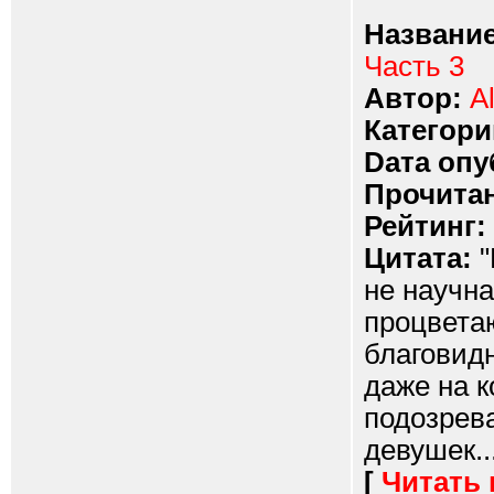
Название
Часть 3
Автор:
A
Категори
Dата опу
Прочитан
Рейтинг:
Цитата:
"
не научна
процвета
благовидн
даже на к
подозрев
девушек...
[
Читать