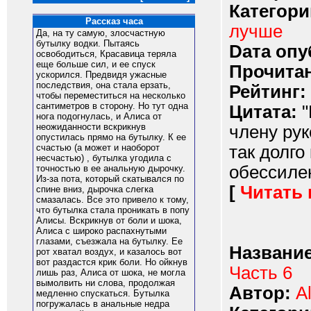
Категори
Рассказ часа
лучше
Да, на ту самую, злосчастную
бутылку водки. Пытаясь
Dата опу
освободиться, Красавица теряла
еще больше сил, и ее спуск
Прочитан
ускорился. Предвидя ужасные
последствия, она стала ерзать,
Рейтинг:
чтобы переместиться на несколько
сантиметров в сторону. Но тут одна
Цитата:
"
нога подогнулась, и Алиса от
неожиданности вскрикнув
члену рук
опустилась прямо на бутылку. К ее
так долго
счастью (а может и наоборот
несчастью) , бутылка угодила с
обессилен
точностью в ее анальную дырочку.
Из-за пота, который скатывался по
[
Читать
спине вниз, дырочка слегка
смазалась. Все это привело к тому,
что бутылка стала проникать в попу
Алисы. Вскрикнув от боли и шока,
Алиса с широко распахнутыми
глазами, съезжала на бутылку. Ее
Название
рот хватал воздух, и казалось вот
вот раздастся крик боли. Но ойкнув
Часть 6
лишь раз, Алиса от шока, не могла
вымолвить ни слова, продолжая
Автор:
A
медленно спускаться. Бутылка
погружалась в анальные недра