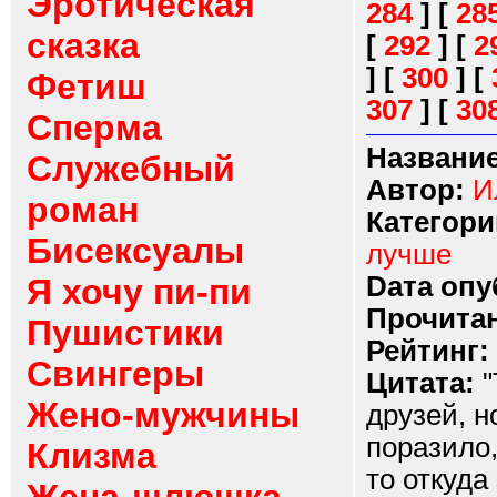
Эротическая
284
]
[
28
сказка
[
292
]
[
2
]
[
300
]
[
Фетиш
307
]
[
30
Сперма
Название
Служебный
Автор:
И
роман
Категори
Бисексуалы
лучше
Dата опу
Я хочу пи-пи
Прочитан
Пушистики
Рейтинг:
Свингеры
Цитата:
"
Жено-мужчины
друзей, н
поразило,
Клизма
то откуда