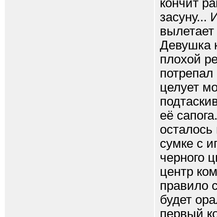
кончит ра
засуну...
вылетает 
Девушка к
плохой ре
потрепал 
целует мо
подтаскив
её сапога
осталось 
сумке с и
черного ц
центр ком
правило 
будет ора
первый ко