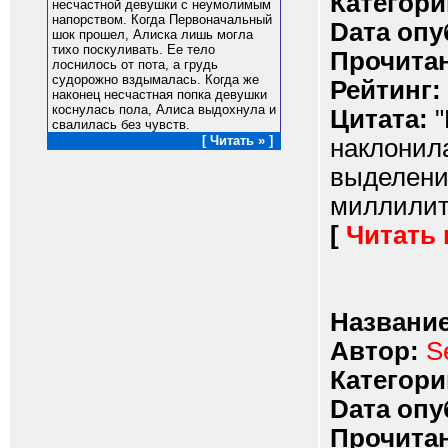
Категори
несчастной девушки с неумолимым
напорством. Когда Первоначальный
Dата опу
шок прошел, Алиска лишь могла
тихо поскуливать. Ее тело
Прочитан
лоснилось от пота, а грудь
судорожно вздымалась. Когда же
Рейтинг:
наконец несчастная попка девушки
коснулась пола, Алиса выдохнула и
Цитата:
"
свалилась без чувств.
[ Читать » ]
наклонил
выделения
миллилитр
[
Читать
Название
Автор:
S
Категори
Dата опу
Прочитан