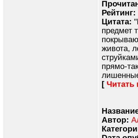
Прочитан
Рейтинг:
Цитата:
"
предмет т
покрываю
живота, л
струйкам
прямо-так
лишенные
[
Читать
Название
Автор:
А
Категори
Dата опу