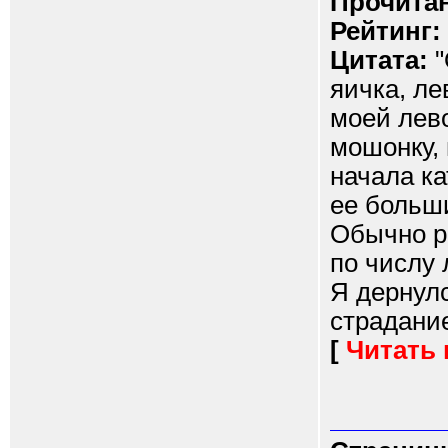
Прочитан
Рейтинг:
Цитата:
"
яичка, ле
моей лево
мошонку,
начала ка
ее больш
Обычно р
по числу 
Я дернул
страдание
[
Читать