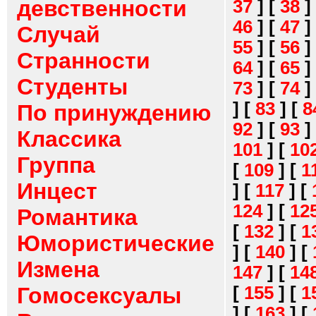
девственности
37
]
[
38
]
46
]
[
47
]
Случай
55
]
[
56
]
Странности
64
]
[
65
]
Студенты
73
]
[
74
]
]
[
83
]
[
8
По принуждению
92
]
[
93
]
Классика
101
]
[
10
Группа
[
109
]
[
1
Инцест
]
[
117
]
[
124
]
[
12
Романтика
[
132
]
[
1
Юмористические
]
[
140
]
[
Измена
147
]
[
14
[
155
]
[
1
Гомосексуалы
]
[
163
]
[