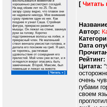
воспользовался моментом и
[
Читать
хорошенько рассмотрел соседей.
На вид обоим лет по 25. По их
загару сразу видно, что плавок они
не надевали никогда. Мое внимание
сразу привлек один из них. Как
позднее я узнал Саша. Стройная
Название
фигура, прекрасно развитые
мышцы. Он лежал на спине, закинув
Автор:
К
руки за голову. Коротко
подстриженные волосы на лобке, и
Категори
прекрасный член. Не маленький
ствол венчала увесистая головка, и
Dата опу
делала его похожим на гриб. Я шел,
Прочитан
не торопясь, растягивая
удовольствие от созерцания его
Рейтинг:
прелестей. Мой член уже встал, и я
огляделся вокруг опасаясь быть
Цитата:
"
замеченным. Второй, Максим, был
поменьше и лежал на животе.
осторожно
[ Читать » ]
очень чув
губами г
своем язы
проглотил