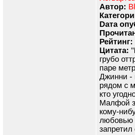
Автор:
B
Категори
Dата опу
Прочитан
Рейтинг:
Цитата:
"
грубо отт
паре метр
Джинни - 
рядом с м
кто угодн
Малфой з
кому-ниб
любовью с
запретил 