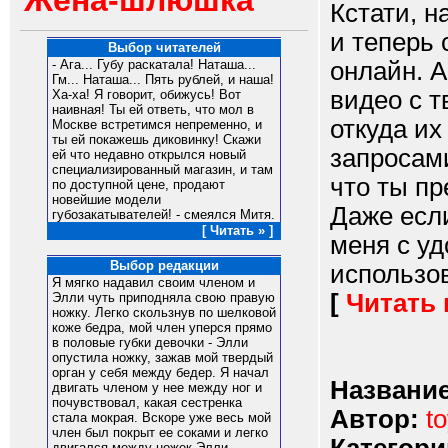
Жена-шлюшка
Кстати, н
и теперь
Выбор читателей
онлайн. А
- Ага... Губу раскатала! Наташа...
Гм... Наташа... Пять рублей, и наша!
видео с т
Ха-ха! Я говорит, обижусь! Вот
наивная! Ты ей ответь, что мол в
откуда их
Москве встретимся непременно, и
ты ей покажешь диковинку! Скажи
запросам
ей что недавно открылся новый
специализированный магазин, и там
что ты п
по доступной цене, продают
новейшие модели
Даже есл
губозакатывателей! - смеялся Митя.
[ Читать » ]
меня с уд
Выбор редакции
использов
Я мягко надавил своим членом и
[
Читать
Элли чуть приподняла свою правую
ножку. Легко скользнув по шелковой
коже бедра, мой член уперся прямо
в половые губки девочки - Элли
опустила ножку, зажав мой твердый
орган у себя между бедер. Я начал
Название
двигать членом у нее между ног и
почувствовал, какая сестренка
Автор:
to
стала мокрая. Вскоре уже весь мой
член был покрыт ее соками и легко
двигался между ножек Элли,