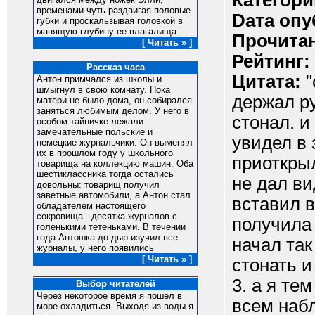
Категори
временами чуть раздвигая половые
Dата опу
губки и проскальзывая головкой в
манящую глубину ее влагалища.
Прочитан
[ Читать » ]
Рейтинг:
Рассказ часа
Цитата:
"
Антон примчался из школы и
шмыгнул в свою комнату. Пока
держал ру
матери не было дома, он собирался
заняться любимым делом. У него в
стонал. и
особом тайничке лежали
замечательные польские и
увидел в 
немецкие журнальчики. Он выменял
их в прошлом году у школьного
приоткры
товарища на коллекцию машин. Оба
шестиклассника тогда остались
не дал ви
довольны: товарищ получил
заветные автомобили, а Антон стал
вставил в
обладателем настоящего
сокровища - десятка журналов с
получила 
голенькими тетеньками. В течении
года Антошка до дыр изучил все
начал так
журналы, у него появились
[ Читать » ]
стонать и
3. а я те
Выбор читателей
Через некоторое время я пошел в
всем набл
море охладиться. Выходя из воды я