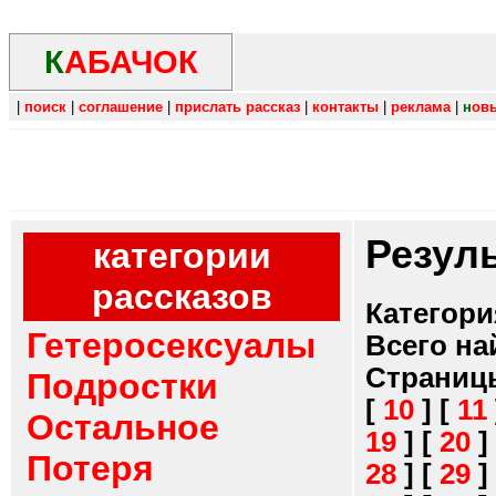
К
АБАЧОК
|
поиск
|
соглашение
|
прислать рассказ
|
контакты
|
реклама
|
н
ов
Резул
категории
рассказов
Категори
Гетеросексуалы
Всего на
Страниц
Подростки
[
10
]
[
11
Остальное
19
]
[
20
]
Потеря
28
]
[
29
]