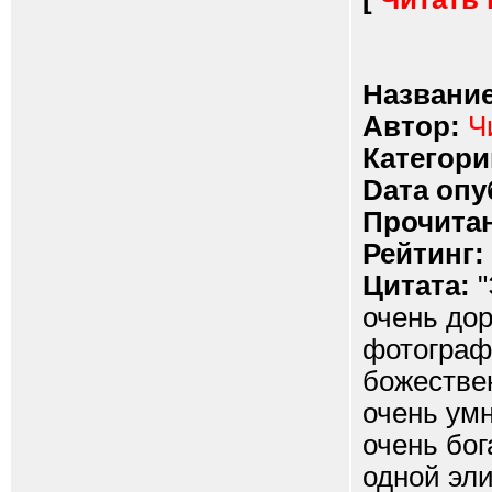
Название
Автор:
Ч
Категори
Dата опу
Прочитан
Рейтинг:
Цитата:
"
очень дор
фотографи
божествен
очень умн
очень бог
одной эл