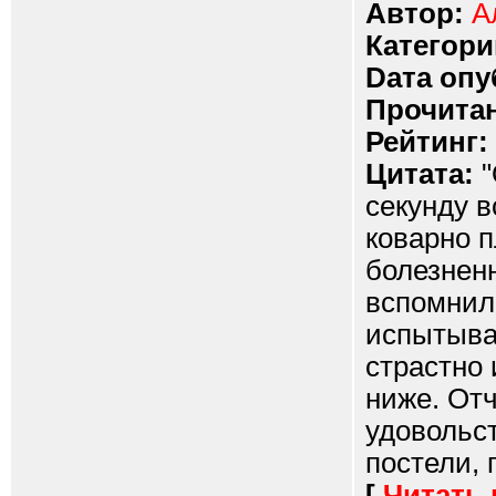
Автор:
А
Категори
Dата опу
Прочитан
Рейтинг:
Цитата:
"
секунду в
коварно 
болезнен
вспомнило
испытывал
страстно 
ниже. Отч
удовольст
постели, 
[
Читать