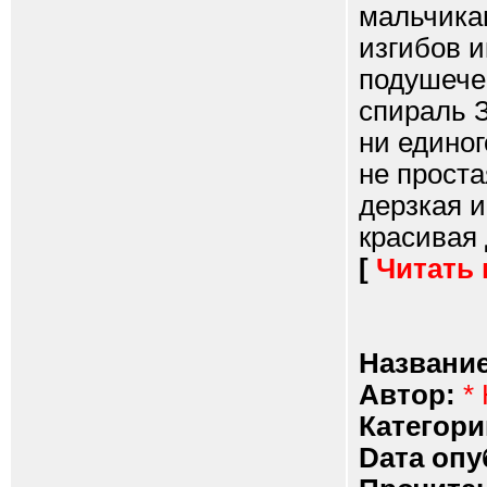
мальчика
изгибов и
подушечек
спираль З
ни единог
не прост
дерзкая и
красивая 
[
Читать
Название
Автор:
*
Категори
Dата опу