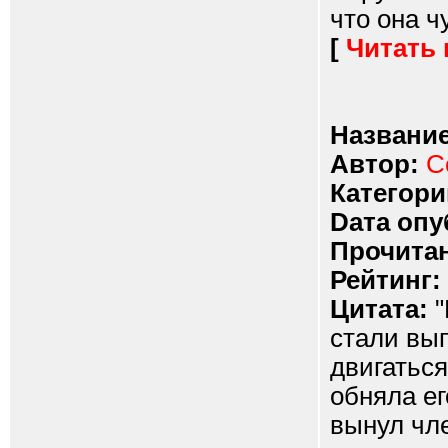
что она ч
[
Читать
Название
Автор:
С
Категори
Dата опу
Прочитан
Рейтинг:
Цитата:
"
стали вып
двигаться
обняла ег
вынул чле