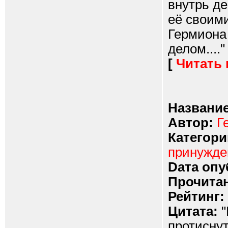
внутрь де
её своим
Гермиона
делом...."
[
Читать
Название
Автор:
Г
Категори
принужд
Dата опу
Прочитан
Рейтинг:
Цитата:
"
протиснут