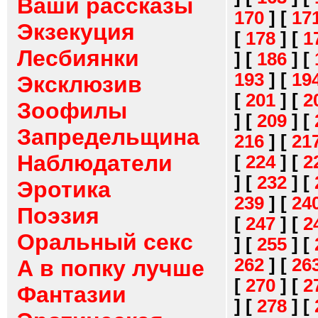
Ваши рассказы
170
]
[
17
Экзекуция
[
178
]
[
1
Лесбиянки
]
[
186
]
[
193
]
[
19
Эксклюзив
[
201
]
[
2
Зоофилы
]
[
209
]
[
Запредельщина
216
]
[
21
Наблюдатели
[
224
]
[
2
]
[
232
]
[
Эротика
239
]
[
24
Поэзия
[
247
]
[
2
Оральный секс
]
[
255
]
[
262
]
[
26
А в попку лучше
[
270
]
[
2
Фантазии
]
[
278
]
[