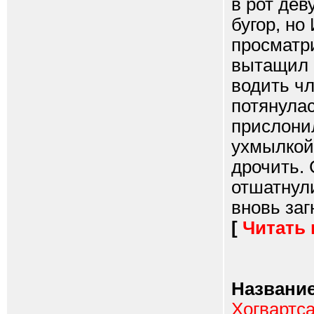
в рот дев
бугор, но
просматри
вытащил 
водить чл
потянулас
прислонил
ухмылкой 
дрочить.
отшатнули
вновь заг
[
Читать
Название
Хогвартса