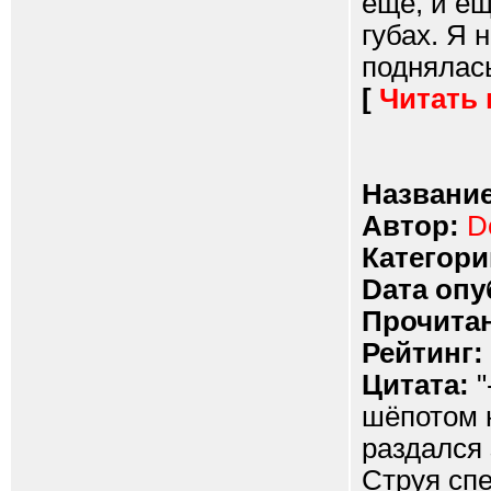
ещё, и ещ
губах. Я
поднялась 
[
Читать
Название
Автор:
D
Категори
Dата опу
Прочитан
Рейтинг:
Цитата:
"
шёпотом н
раздался 
Струя спе