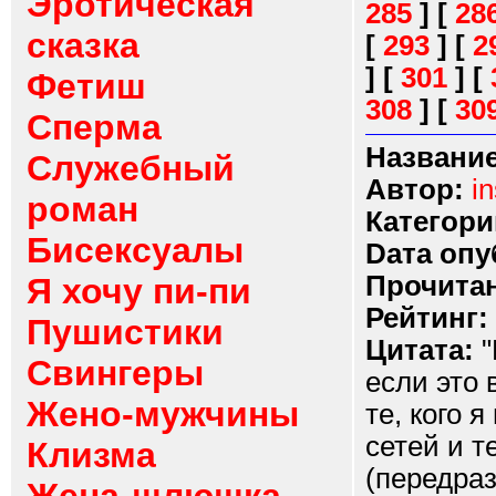
Эротическая
285
]
[
28
сказка
[
293
]
[
2
]
[
301
]
[
Фетиш
308
]
[
30
Сперма
Название
Служебный
Автор:
i
роман
Категори
Бисексуалы
Dата опу
Прочитан
Я хочу пи-пи
Рейтинг:
Пушистики
Цитата:
"
Свингеры
если это 
Жено-мужчины
те, кого 
сетей и т
Клизма
(передраз