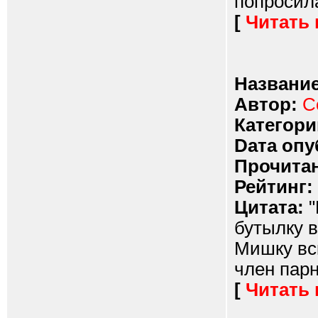
попросила
[
Читать
Название
Автор:
C
Категори
Dата опу
Прочитан
Рейтинг:
Цитата:
"
бутылку в
Мишку вск
член парн
[
Читать