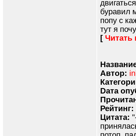
двигаться
буравил 
попу с к
тут я поч
[
Читать
Название
Автор:
i
Категори
Dата опу
Прочитан
Рейтинг:
Цитата:
"
принялась
потоп, па