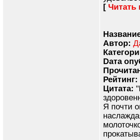
[
Читать
Название
Автор:
Д
Категори
Dата опу
Прочитан
Рейтинг:
Цитата:
"
здоровенн
Я почти о
наслажда
молоточко
прокатыва