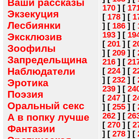
Ваши рассказы
170
]
[
17
Экзекуция
[
178
]
[
1
Лесбиянки
]
[
186
]
[
193
]
[
19
Эксклюзив
[
201
]
[
2
Зоофилы
]
[
209
]
[
Запредельщина
216
]
[
21
Наблюдатели
[
224
]
[
2
]
[
232
]
[
Эротика
239
]
[
24
Поэзия
[
247
]
[
2
Оральный секс
]
[
255
]
[
262
]
[
26
А в попку лучше
[
270
]
[
2
Фантазии
]
[
278
]
[