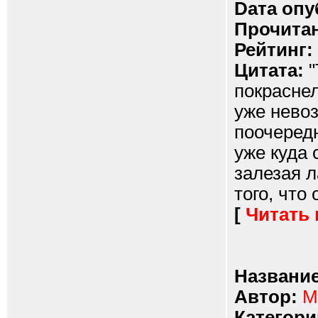
Dата опу
Прочитан
Рейтинг:
Цитата:
"
покраснел
уже нево
поочеред
уже куда
залезая л
того, что
[
Читать
Название
Автор:
M
Категори