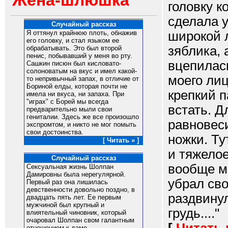
Жена-шлюшка
головку к
сделала 
Случайный рассказ
широкой л
Я оттянул крайнюю плоть, обнажив
его головку, и стал языком ее
зяблика, 
обрабатывать. Это был второй
пенис, побывавший у меня во рту.
вцепилась
Сашкин писюн был кисловато-
солоноватым на вкус и имел какой-
моего лиц
то непривычный запах, в отличие от
Бориной елды, которая почти не
крепкий п
имела ни вкуса, ни запаха. При
"играх" с Борей мы всегда
встать. Д
предварительно мыли свои
гениталии. Здесь же все произошло
равновес
экспромтом, и никто не мог помыть
свои достоинства.
ножки. Ту
[ Читать » ]
и тяжелое
Случайный рассказ
вообще м
Сексуальная жизнь Шолпан
Дамировны была нерегулярной.
убрал св
Первый раз она лишилась
девственности довольно поздно, в
раздвинул
двадцать пять лет. Ее первым
мужчиной был крупный и
грудь...."
влиятельный чиновник, который
очаровал Шолпан свом галантным
отношением к даме.