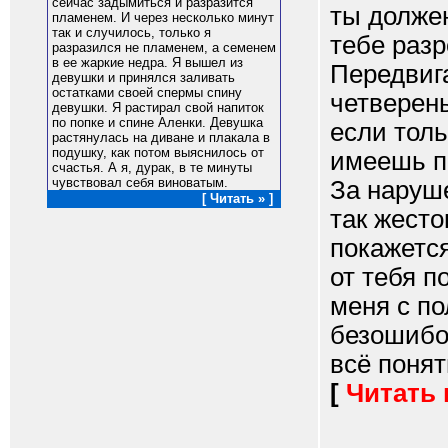
сейчас задымиться и разразится
ты должен
пламенем. И через несколько минут
так и случилось, только я
тебе раз
разразился не пламенем, а семенем
в ее жаркие недра. Я вышел из
Передвига
девушки и принялся заливать
остатками своей спермы спину
четверень
девушки. Я растирал свой напиток
по попке и спине Аленки. Девушка
если толь
растянулась на диване и плакала в
подушку, как потом выяснилось от
имеешь п
счастья. А я, дурак, в те минуты
чувствовал себя виноватым.
За наруш
[ Читать » ]
так жесто
покажется
от тебя п
меня с по
безошибоч
всё понятн
[
Читать