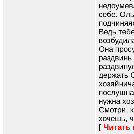
недоумев
себе. Оль
подчиняя
Ведь тебе
возбудила
Она просу
раздвинь
раздвинул
держать О
хозяйнича
послушная
нужна хоз
Смотри, к
хочешь, ч
[
Читать