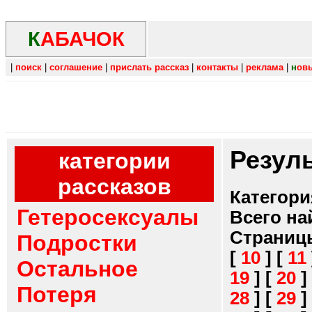
К
АБАЧОК
|
поиск
|
соглашение
|
прислать рассказ
|
контакты
|
реклама
|
н
ов
Резул
категории
рассказов
Категори
Гетеросексуалы
Всего на
Страниц
Подростки
[
10
]
[
11
Остальное
19
]
[
20
]
Потеря
28
]
[
29
]