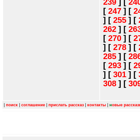
239
]
[
24
[
247
]
[
2
]
[
255
]
[
262
]
[
26
[
270
]
[
2
]
[
278
]
[
285
]
[
28
[
293
]
[
2
]
[
301
]
[
308
]
[
30
|
поиск
|
соглашение
|
прислать рассказ
|
контакты
|
н
овые расска