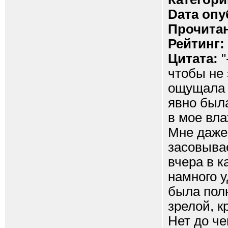
Dата опу
Прочитан
Рейтинг:
Цитата:
"
чтобы не 
ощущала с
явно была
в мое вла
Мне даже 
засовывае
вчера в к
намного у
была пол
зрелой, 
Нет до че