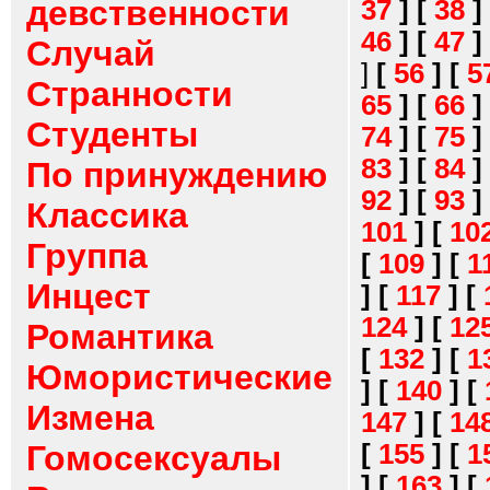
девственности
37
]
[
38
]
46
]
[
47
]
Случай
]
[
56
]
[
5
Странности
65
]
[
66
]
Студенты
74
]
[
75
]
83
]
[
84
]
По принуждению
92
]
[
93
]
Классика
101
]
[
10
Группа
[
109
]
[
1
Инцест
]
[
117
]
[
124
]
[
12
Романтика
[
132
]
[
1
Юмористические
]
[
140
]
[
Измена
147
]
[
14
[
155
]
[
1
Гомосексуалы
]
[
163
]
[