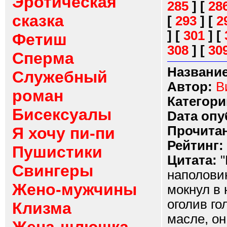
Эротическая
285
]
[
28
сказка
[
293
]
[
2
]
[
301
]
[
Фетиш
308
]
[
30
Сперма
Название
Служебный
Автор:
В
роман
Категори
Бисексуалы
Dата опу
Прочитан
Я хочу пи-пи
Рейтинг:
Пушистики
Цитата:
"
Свингеры
наполови
Жено-мужчины
мокнул в 
оголив го
Клизма
масле, он