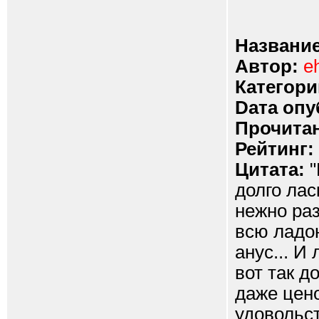
Название
Автор:
e
Категори
Dата опу
Прочитан
Рейтинг:
Цитата:
"
долго лас
нежно раз
всю ладо
анус... И
вот так д
даже цено
удовольст