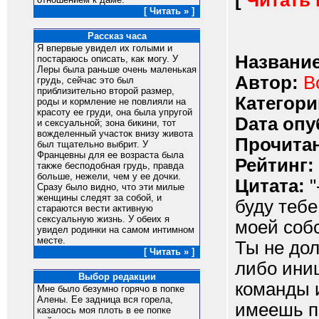
[
Читать
[ Читать » ]
Рассказ часа
Я впервые увидел их голыми и
Название
постараюсь описать, как могу. У
Леры была раньше очень маленькая
Автор:
B
грудь, сейчас это был
приблизительно второй размер,
Категори
роды и кормление не повлияли на
красоту ее груди, она была упругой
Dата опу
и сексуальной; зона бикини, тот
вожделенный участок внизу живота
Прочитан
был тщательно выбрит. У
Францевны для ее возраста была
Рейтинг:
также бесподобная грудь, правда
больше, нежели, чем у ее дочки.
Цитата:
"
Сразу было видно, что эти милые
женщины следят за собой, и
буду тебе
стараются вести активную
сексуальную жизнь. У обеих я
моей соб
увидел родинки на самом интимном
месте.
Ты не до
[ Читать » ]
либо иниц
Выбор редакции
команды 
Мне было безумно горячо в попке
Алены. Ее задница вся горела,
имеешь пр
казалось моя плоть в ее попке