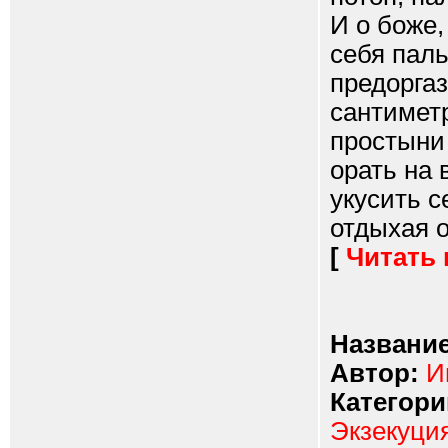
И о боже,
себя паль
предорга
сантиметр
простыни
орать на 
укусить с
отдыхая от
[
Читать
Название
Автор:
И
Категори
Экзекуци