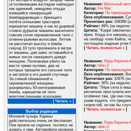
Название:
Школьный авт
остолбеневшим взглядом наблюдал
Автор:
Fre Mer
как одинокий, неведомо откуда
Категории:
По принужде
взявшийся пикирующий
Dата опубликования:
Суб
бомбардировщик с бреющего
Прочитано раз:
109389 (з
полёта огоньками трассеров
Рейтинг:
49% (за неделю:
изрешетил машину и как из дырявой
Цитата:
"Кэрри завозилас
словно дуршлаг машины выскочило
брюк. Когда это наконец 
совсем голое окровавленное тело с
на свободу член Кайла, ч
огненно-рыжими волосами. Летчик
поглощена жадным ртом Ни
не рассчитал высоту и бомба
[
Читать полностью »
]
секунд 10 тупо пролежала в метре
от машины, дав шанс оставшейся в
живых после свинцового дождя
Название:
Лера-Лерочка-4
женщине. Полковника убило на
Автор:
nikki-2
месте тремя пулями, две из
Категории:
По принужде
которых прошили его сильное тело
Dата опубликования:
Вос
и застряли в его рыжей спутнице.
Прочитано раз:
32976 (за
За спиной обнаженной и
Рейтинг:
30% (за неделю:
окровавленной женщины
Цитата:
"Лера села в маш
разорвалась 50-килограммовая
ресничках проступила жел
бомба, изрешетив её тело
особенно там, где они со
многочисленными осколками.
ушам ездила, что преданн
[ Читать » ]
скоростей, он как бы случ
[
Читать полностью »
]
Выбор редакции
Мочевой пузырь Карины
действительно очень ее беспокоил.
Название:
Лера-Лерочка-
Она ерзала на сиденье, пытаясь не
Автор:
nikki-2
думать о нем. Автомобили кружили