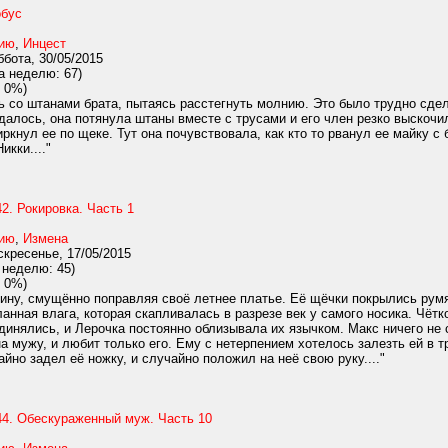
обус
нию
,
Инцест
бота, 30/05/2015
а неделю: 67)
 0%)
ь со штанами брата, пытаясь расстегнуть молнию. Это было трудно сдел
удалось, она потянула штаны вместе с трусами и его член резко выскочи
иркнул ее по щеке. Тут она почувствовала, как кто то рванул ее майку с
кки...."
2. Рокировка. Часть 1
нию
,
Измена
кресенье, 17/05/2015
 неделю: 45)
 0%)
ину, смущённо поправляя своё летнее платье. Её щёчки покрылись румян
анная влага, которая скапливалась в разрезе век у самого носика. Чёт
единялись, и Лерочка постоянно облизывала их язычком. Макс ничего не 
а мужу, и любит только его. Ему с нетерпением хотелось залезть ей в 
айно задел её ножку, и случайно положил на неё свою руку...."
44. Обескураженный муж. Часть 10