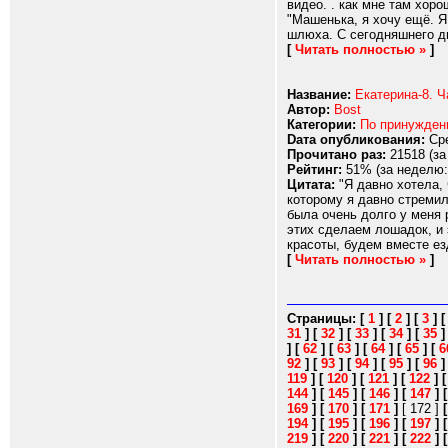
видео. . как мне там хор
"Машенька, я хочу ещё. Я
шлюха. С сегодняшнего дн
[
Читать полностью »
]
Название:
Екатерина-8. Ч
Автор:
Bost
Категории:
По принужде
Dата опубликования:
Сре
Прочитано раз:
21518 (за
Рейтинг:
51% (за неделю:
Цитата:
"Я давно хотела, 
которому я давно стремил
была очень долго у меня 
этих сделаем лошадок, и 
красоты, будем вместе езд
[
Читать полностью »
]
Страницы:
[
1
]
[
2
]
[
3
]
31
]
[
32
]
[
33
]
[
34
]
[
35
]
[
62
]
[
63
]
[
64
]
[
65
]
[
6
92
]
[
93
]
[
94
]
[
95
]
[
96
119
]
[
120
]
[
121
]
[
122
]
144
]
[
145
]
[
146
]
[
147
]
169
]
[
170
]
[
171
]
[ 172 ]
194
]
[
195
]
[
196
]
[
197
]
219
]
[
220
]
[
221
]
[
222
]