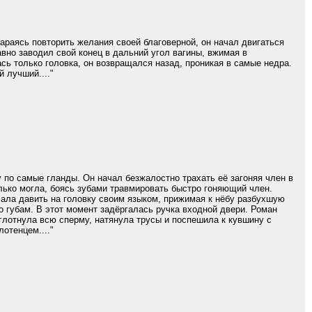
тараясь повторить желания своей благоверной, он начал двигаться
авно заводил свой конец в дальний угол вагины, вжимая в
сь только головка, он возвращался назад, проникая в самые недра.
 лучший...."
у по самые гланды. Он начал безжалостно трахать её загоняя член в
олько могла, боясь зубами травмировать быстро гоняющий член.
чала давить на головку своим языком, прижимая к нёбу разбухшую
о губам. В этот момент задёргалась ручка входной двери. Роман
сглотнула всю сперму, натянула трусы и поспешила к кувшину с
отенцем...."