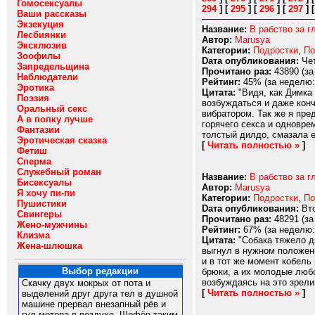
Гомосексуалы
294
]
[
295
]
[
296
]
[
297
]
Ваши рассказы
Экзекуция
Название:
В рабство за г
Лесбиянки
Автор:
Marusya
Эксклюзив
Категории:
Подростки
,
По
Зоофилы
Dата опубликования:
Чет
Запредельщина
Прочитано раз:
43890 (за
Наблюдатели
Рейтинг:
45% (за неделю:
Эротика
Цитата:
"Видя, как Димка
Поэзия
возбуждаться и даже конч
Оральный секс
вибратором. Так же я пре
А в попку лучше
горячего секса и одновре
Фантазии
толстый дилдо, смазала ег
Эротическая сказка
[
Читать полностью »
]
Фетиш
Сперма
Служебный роман
Название:
В рабство за г
Бисексуалы
Автор:
Marusya
Я хочу пи-пи
Категории:
Подростки
,
По
Пушистики
Dата опубликования:
Вто
Свингеры
Прочитано раз:
48291 (за
Жено-мужчины
Рейтинг:
67% (за неделю:
Клизма
Цитата:
"Собака тяжело д
Жена-шлюшка
выгнул в нужном положени
и в тот же момент кобель
Выбор редакции
брюки, а их молодые любо
возбуждаясь на это зрелищ
Скачку двух мокрых от пота и
[
Читать полностью »
]
выделений друг друга тел в душной
машине прервал внезапный рёв и
гул мотора в воздухе. Шофёр таким