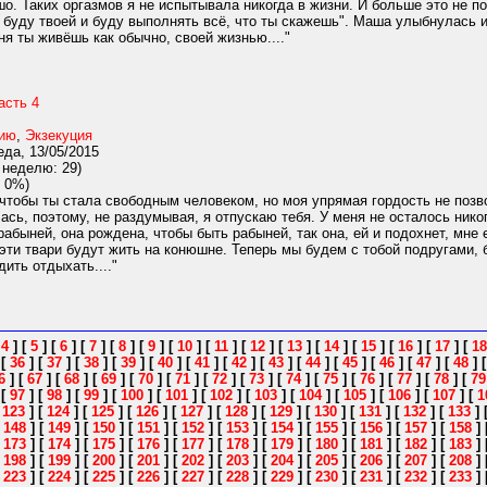
ошо. Таких оргазмов я не испытывала никогда в жизни. И больше это не 
 буду твоей и буду выполнять всё, что ты скажешь". Маша улыбнулась и
я ты живёшь как обычно, своей жизнью...."
асть 4
нию
,
Экзекуция
да, 13/05/2015
 неделю: 29)
 0%)
чтобы ты стала свободным человеком, но моя упрямая гордость не позво
ась, поэтому, не раздумывая, я отпускаю тебя. У меня не осталось нико
рабыней, она рождена, чтобы быть рабыней, так она, ей и подохнет, мне 
эти твари будут жить на конюшне. Теперь мы будем с тобой подругами,
ить отдыхать...."
[
4
]
[
5
]
[
6
]
[
7
]
[
8
]
[
9
]
[
10
]
[
11
]
[
12
]
[
13
]
[
14
]
[
15
]
[
16
]
[
17
]
[
18
]
[
36
]
[
37
]
[
38
]
[
39
]
[
40
]
[
41
]
[
42
]
[
43
]
[
44
]
[
45
]
[
46
]
[
47
]
[
48
]
6
]
[
67
]
[
68
]
[
69
]
[
70
]
[
71
]
[
72
]
[
73
]
[
74
]
[
75
]
[
76
]
[
77
]
[
78
]
[
79
]
[
97
]
[
98
]
[
99
]
[
100
]
[
101
]
[
102
]
[
103
]
[
104
]
[
105
]
[
106
]
[
107
]
[
1
[
123
]
[
124
]
[
125
]
[
126
]
[
127
]
[
128
]
[
129
]
[
130
]
[
131
]
[
132
]
[
133
]
[
148
]
[
149
]
[
150
]
[
151
]
[
152
]
[
153
]
[
154
]
[
155
]
[
156
]
[
157
]
[
158
]
[
173
]
[
174
]
[
175
]
[
176
]
[
177
]
[
178
]
[
179
]
[
180
]
[
181
]
[
182
]
[
183
]
[
198
]
[
199
]
[
200
]
[
201
]
[
202
]
[
203
]
[
204
]
[
205
]
[
206
]
[
207
]
[
208
]
[
223
]
[
224
]
[
225
]
[
226
]
[
227
]
[
228
]
[
229
]
[
230
]
[
231
]
[
232
]
[
233
]