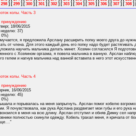
[
298
]
[
299
]
[
300
]
[
301
]
[
302
]
[
303
]
[
304
]
[
305
]
[
306
]
[
307
]
[
308
]
лоток колы. Часть 3
 принуждению
верг, 18/06/2015
 неделю: 37)
 0%)
 мучается, я предложила Арслану расширить попку моего друга до нужн
ать от члена. Для этого каждый день его попку надо будет растягиват
дложила научить мальчика делать минет. Хозяин согласился Я подготов
менного с Хозяином оргазма, я повела мальчика в ванную. Арслан наблю
о гелем и нагнув мальчика над ванной вставила в него этот искусственны
лоток колы. Часть 4
 принуждению
рник, 16/06/2015
 неделю: 45)
 0%)
ышала и порывалась на меня запрыгнуть. Арслан помог кобелю взгромоз
и. Я почувствовала, как рука Арслана раздвигает мои губы и его рука 
 вонзился в меня на всю длину. Арслан отступил и обняв Димку сел напр
вники полностью скинули одежду. Кобель трахал меня, я кричала от бол
е...."