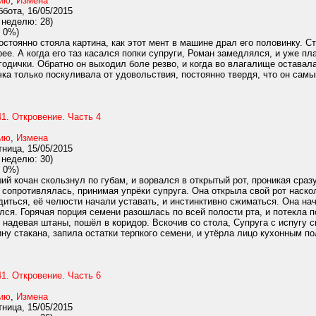
нию
,
Измена
бота, 16/05/2015
 неделю: 28)
 0%)
стоянно стояла картина, как этот мент в машине драл его половинку. С
ее. А когда его таз касался попки супруги, Роман замедлялся, и уже пл
годички. Обратно он выходил боле резво, и когда во влагалище оставала
чка только поскуливала от удовольствия, постоянно твердя, что он самый
1. Откровение. Часть 4
нию
,
Измена
ница, 15/05/2015
 неделю: 30)
 0%)
й кочан скользнул по губам, и ворвался в открытый рот, проникая сраз
е сопротивлялась, принимая упрёки супруга. Она открыла свой рот наск
диться, её челюсти начали уставать, и инстинктивно сжиматься. Она на
лся. Горячая порция семени разошлась по всей полости рта, и потекла п
у надевая штаны, пошёл в коридор. Вскочив со стола, Супруга с испугу 
ну стакана, запила остатки терпкого семени, и утёрла лицо кухонным пол
1. Откровение. Часть 6
нию
,
Измена
ница, 15/05/2015