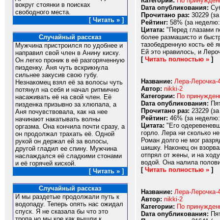
Категории:
По принужде
вокруг стоянки в поисках
Dата опубликования:
Суб
свободного места.
Прочитано раз:
30229 (за
[ Читать » ]
Рейтинг:
58% (за неделю:
Цитата:
"Перед глазами по
более размашисто и быстр
Случайный рассказ
тазобедренную кость её я
Мужчина пристроился по удобнее и
Ей это нравилось, и Леро
направил свой член в Анину киску.
[
Читать полностью »
]
Он легко проник в её разгоряченную
пизденку. Аня чуть вскрикнула
сильнее закусив свою губу.
Название:
Лера-Лерочка-4
Незнакомец взял её за волосы чуть
Автор:
nikki-2
потянул на себя и начал ритмично
Категории:
По принужде
насаживать её на свой член. Её
Dата опубликования:
Пят
пизденка призывно за хлюпала, а
Прочитано раз:
23229 (за
Аня почувствовала, как на нее
Рейтинг:
46% (за неделю:
начинают накатывать волны
Цитата:
"Его одеревеневши
оргазма. Она кончила почти сразу, а
горло. Лера ни сколько н
он продолжал трахать её. Одной
Роман долго не мог разря
рукой он держал ей за волосы,
шишку. Наконец он взорва
другой гладил ее спину. Мужчина
отпрял от жены, и на ход
наслаждался её сладкими стонами
водой. Она налила полови
и её горячей киской.
[
Читать полностью »
]
[ Читать » ]
Случайный рассказ
Название:
Лера-Лерочка-4
И мы раздетые продолжали путь к
Автор:
nikki-2
водопаду. Теперь опять нас ожидал
Категории:
По принужде
спуск. Я не сказала бы что это
Dата опубликования:
Пят
тропа но мы кое как вышли к