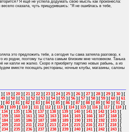
повторится? Я ещё не успела додумать свою мысль как произнесла:
 весело сказала, чуть прищурившись: "Я не ошиблась в тебе,
ляла это предложить тебе, а сегодня ты сама затеяла разговор, к
го из родни, поэтому ты стала самым близким мне человеком. Танька
её ни капли не жалко. Скоро я приобрету партию новых рабынь, а из
 будем вместе посещать рестораны, ночные клубы, магазины, салоны
]
[
19
]
[
20
]
[
21
]
[
22
]
[
23
]
[
24
]
[
25
]
[
26
]
[
27
]
[
28
]
[
29
]
[
30
]
[
[
49
]
[
50
]
[
51
]
[
52
]
[
53
]
[
54
]
[
55
]
[
56
]
[
57
]
[
58
]
[
59
]
[
60
]
[
61
]
[
80
]
[
81
]
[
82
]
[
83
]
[
84
]
[
85
]
[
86
]
[
87
]
[
88
]
[
89
]
[
90
]
[
91
]
[
08
]
[
109
]
[
110
]
[
111
]
[
112
]
[
113
]
[
114
]
[
115
]
[
116
]
[
117
]
[
118
]
[
[
134
]
[
135
]
[
136
]
[
137
]
[
138
]
[
139
]
[
140
]
[
141
]
[
142
]
[
143
]
[
[
159
]
[
160
]
[
161
]
[
162
]
[
163
]
[
164
]
[
165
]
[
166
]
[
167
]
[
168
]
[
[
184
]
[
185
]
[
186
]
[
187
]
[
188
]
[
189
]
[
190
]
[
191
]
[
192
]
[
193
]
[
[
209
]
[
210
]
[
211
]
[
212
]
[
213
]
[
214
]
[
215
]
[
216
]
[
217
]
[
218
]
[
[
234
]
[
235
]
[
236
]
[
237
]
[
238
]
[
239
]
[
240
]
[
241
]
[
242
]
[
243
]
[