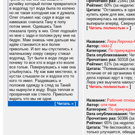
Прочитано раз:
21641 (за
ручейку который потом превратился
Рейтинг:
60% (за неделю:
в водопад тут вода была по колено
Цитата:
"Оставаясь в одни
но не такая холодная как я думала.
купить крем для век, каж
Олег отымел нас сидя в воде на
перекинулась на верхнюю 
камешках сначала Тану в попу
выпирали вперёд. Свернув
потом меня. Одевшись Таня
[
Читать полностью »
]
показала тропу в низ. Олег подошёл
ко мне с зади и положи руку мне на
бедро. Мам знаешь чем дальше мы
Название:
Лера-Лерочка-4
идём становится все более
Автор:
nikki-2
прикольно. И вот мы спустились к
Категории:
По принужде
маленькому озеру сверху стикал
Dата опубликования:
Чет
водопад. Тут были в воде люди но
Прочитано раз:
50318 (за
почему то все кто в воде кто возле
Рейтинг:
61% (за неделю:
все голые. Повернувшись к нам она
Цитата:
"Появившаяся над
улыбнулась. Ну как вам местечко, в
отличие от её организма 
кустах слышали ох и вздохи кто то
дела хорошо идут в гору,
кого то имел. Раздевшись и
Лера уже выучила наизуст
положив одежду в след за Таней
[
Читать полностью »
]
мы нырнули в воду. Вода теплая и
прозрачная как стекло. Прикольно
видеть что мы не одни.
Название:
Рабочие отнош
[ Читать » ]
Автор:
оля пинк
Категории:
По принужде
Dата опубликования:
Чет
Прочитано раз:
50386 (за
Рейтинг:
65% (за неделю:
Цитата:
"Не беспокойся, з
только улучшится, обещаю