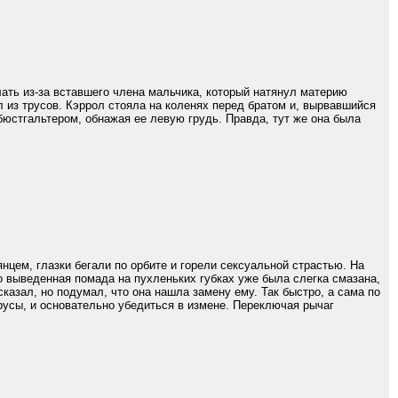
ать из-за вставшего члена мальчика, который натянул материю
л из трусов. Кэррол стояла на коленях перед братом и, вырвавшийся
 бюстгальтером, обнажая ее левую грудь. Правда, тут же она была
цем, глазки бегали по орбите и горели сексуальной страстью. На
ко выведенная помада на пухленьких губках уже была слегка смазана,
сказал, но подумал, что она нашла замену ему. Так быстро, а сама по
трусы, и основательно убедиться в измене. Переключая рычаг