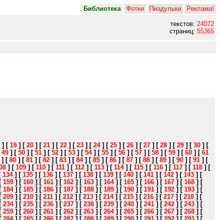
Библиотека
Фотки
Пиздульки
Реклама!
текстов:
24072
страниц:
55365
]
[
19
]
[
20
]
[
21
]
[
22
]
[
23
]
[
24
]
[
25
]
[
26
]
[
27
]
[
28
]
[
29
]
[
30
]
[
[
49
]
[
50
]
[
51
]
[
52
]
[
53
]
[
54
]
[
55
]
[
56
]
[
57
]
[
58
]
[
59
]
[
60
]
[
61
]
[
80
]
[
81
]
[
82
]
[
83
]
[
84
]
[
85
]
[
86
]
[
87
]
[
88
]
[
89
]
[
90
]
[
91
]
[
08
]
[
109
]
[
110
]
[
111
]
[
112
]
[
113
]
[
114
]
[
115
]
[
116
]
[
117
]
[
118
]
[
[
134
]
[
135
]
[
136
]
[
137
]
[
138
]
[
139
]
[
140
]
[
141
]
[
142
]
[
143
]
[
[
159
]
[
160
]
[
161
]
[
162
]
[
163
]
[
164
]
[
165
]
[
166
]
[
167
]
[
168
]
[
[
184
]
[
185
]
[
186
]
[
187
]
[
188
]
[
189
]
[
190
]
[
191
]
[
192
]
[
193
]
[
[
209
]
[
210
]
[
211
]
[
212
]
[
213
]
[
214
]
[
215
]
[
216
]
[
217
]
[
218
]
[
[
234
]
[
235
]
[
236
]
[
237
]
[
238
]
[
239
]
[
240
]
[
241
]
[
242
]
[
243
]
[
[
259
]
[
260
]
[
261
]
[
262
]
[
263
]
[
264
]
[
265
]
[
266
]
[
267
]
[
268
]
[
[
284
]
[
285
]
[
286
]
[
287
]
[
288
]
[
289
]
[
290
]
[
291
]
[
292
]
[
293
]
[