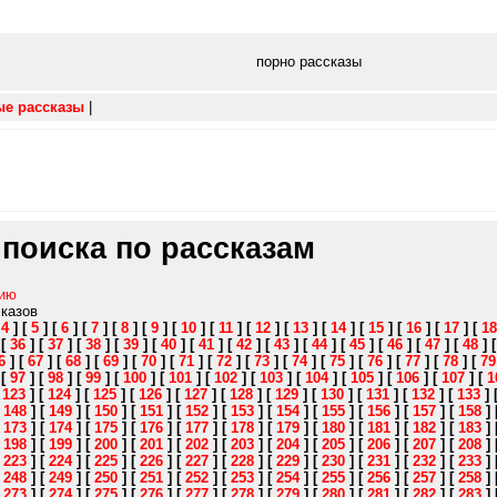
порно рассказы
ые рассказы
|
 поиска по рассказам
нию
сказов
[
4
]
[
5
]
[
6
]
[
7
]
[
8
]
[
9
]
[
10
]
[
11
]
[
12
]
[
13
]
[
14
]
[
15
]
[
16
]
[
17
]
[
18
]
[
36
]
[
37
]
[
38
]
[
39
]
[
40
]
[
41
]
[
42
]
[
43
]
[
44
]
[
45
]
[
46
]
[
47
]
[
48
]
6
]
[
67
]
[
68
]
[
69
]
[
70
]
[
71
]
[
72
]
[
73
]
[
74
]
[
75
]
[
76
]
[
77
]
[
78
]
[
79
]
[
97
]
[
98
]
[
99
]
[
100
]
[
101
]
[
102
]
[
103
]
[
104
]
[
105
]
[
106
]
[
107
]
[
1
[
123
]
[
124
]
[
125
]
[
126
]
[
127
]
[
128
]
[
129
]
[
130
]
[
131
]
[
132
]
[
133
]
[
148
]
[
149
]
[
150
]
[
151
]
[
152
]
[
153
]
[
154
]
[
155
]
[
156
]
[
157
]
[
158
]
[
173
]
[
174
]
[
175
]
[
176
]
[
177
]
[
178
]
[
179
]
[
180
]
[
181
]
[
182
]
[
183
]
[
198
]
[
199
]
[
200
]
[
201
]
[
202
]
[
203
]
[
204
]
[
205
]
[
206
]
[
207
]
[
208
]
[
223
]
[
224
]
[
225
]
[
226
]
[
227
]
[
228
]
[
229
]
[
230
]
[
231
]
[
232
]
[
233
]
[
248
]
[
249
]
[
250
]
[
251
]
[
252
]
[
253
]
[
254
]
[
255
]
[
256
]
[
257
]
[
258
]
[
273
]
[
274
]
[
275
]
[
276
]
[
277
]
[
278
]
[
279
]
[
280
]
[
281
]
[
282
]
[
283
]