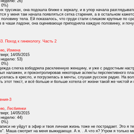
 неделю: 26)
 0%)
х трусиках, она подошла ближе к зеркалу, и в упор начала разглядыват
ется у меня там начала появляться сетка старения, а в остальном кажет
половину тела. Ей показалось, что груди стали слишком крупные по ср
 в чаши ладони, она оценивающе приподняла каждую половинку, и почув
3. Поход к гинекологу. Часть 2
нию
,
Измена
верг, 14/05/2015
 неделю: 53)
 0%)
ежда слегка взбодрила расклеенную женщину, и уже с радостным настро
был налажен, и проконтролировав некоторые аспекты перспективного пла
 уселась в кресло, и погрузилась в мечты, слушая русское радио. На во
ь этот текст, и всё больше и больше хотела от жизни такой же чистой и 
ения-3
нию
,
Лесбиянки
верг, 14/05/2015
 неделю: 44)
 0%)
аписи не уйдут в эфир и твоя личная жизнь тоже не пострадает. Это я
". Маша смотрит на меня выжидающе. А я. . А что я? Утром я только ме