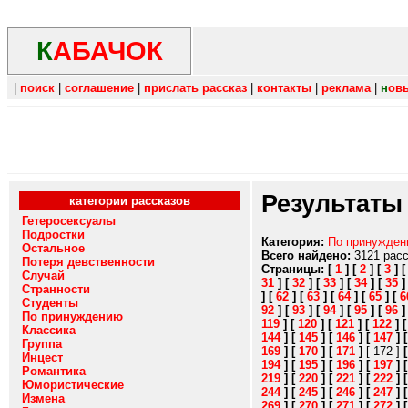
К
АБАЧОК
|
поиск
|
соглашение
|
прислать рассказ
|
контакты
|
реклама
|
н
ов
Результаты
категории рассказов
Гетеросексуалы
Подростки
Категория:
По принужде
Остальное
Всего найдено:
3121 рас
Потеря девственности
Страницы:
[
1
]
[
2
]
[
3
]
Случай
31
]
[
32
]
[
33
]
[
34
]
[
35
Странности
]
[
62
]
[
63
]
[
64
]
[
65
]
[
6
Студенты
92
]
[
93
]
[
94
]
[
95
]
[
96
По принуждению
119
]
[
120
]
[
121
]
[
122
]
Классика
144
]
[
145
]
[
146
]
[
147
]
Группа
169
]
[
170
]
[
171
]
[ 172 ]
Инцест
194
]
[
195
]
[
196
]
[
197
]
Романтика
219
]
[
220
]
[
221
]
[
222
]
Юмористические
244
]
[
245
]
[
246
]
[
247
]
Измена
269
]
[
270
]
[
271
]
[
272
]