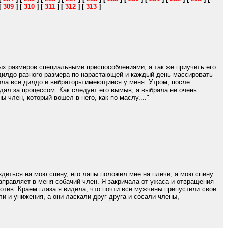
[
309
]
[
310
]
[
311
]
[
312
]
[
313
]
ых размеров специальными приспособлениями, а так же приучить его
ь дилдо разного размера по нарастающей и каждый день массировать
ила все дилдо и вибраторы имеющиеся у меня. Утром, после
дал за процессом. Как следует его вымыв, я выбрала не очень
 член, который вошел в него, как по маслу...."
диться на мою спину, его лапы положил мне на плечи, а мою спину
направляет в меня собачий член. Я закричала от ужаса и отвращения
отив. Краем глаза я видела, что почти все мужчины припустили свои
и и унижения, а они ласкали друг друга и сосали члены,