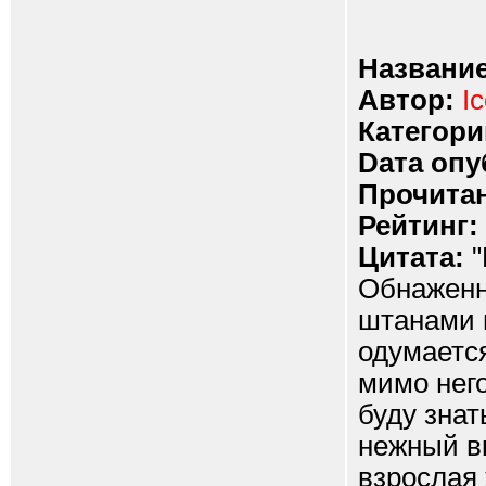
Название
Автор:
Ic
Категори
Dата опу
Прочитан
Рейтинг:
Цитата:
"
Обнаженн
штанами 
одумается
мимо него
буду знат
нежный вк
взрослая 