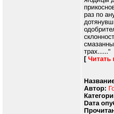
прикоснов
раз по ан
дотянувши
одобрител
склонност
смазанны
трах......"
[
Читать
Название
Автор:
Г
Категори
Dата опу
Прочитан