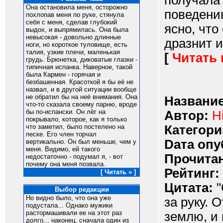
получала 
Она остановила меня, осторожно
поведени
похлопав меня по руке, стянула
себя с меня, сделав глубокий
ясно, что
выдох, и выпрямилась. Она была
невысокая - довольно длинные
дразнит и
ноги, но короткое туловище, есть
талия, узкие плечи, маленькая
[
Читать
грудь. Брюнетка, диковатые глазки -
типичная испанка. Наверное, такой
была Кармен - горячая и
безбашенная. Красоткой я бы её не
назвал, и в другой ситуации вообще
не обратил бы на неё внимания. Она
Название
что-то сказала своему парню, вроде
бы по-испански. Он лёг на
Автор:
H
покрывало, которое, как я только
Категори
что заметил, было постелено на
песке. Его член торчал
Dата опу
вертикально. Он был меньше, чем у
меня. Видимо, ей такого
Прочитан
недостаточно - подумал я, - вот
почему она меня позвала.
Рейтинг:
[ Читать » ]
Цитата:
"
Выбор редакции
Но видно было, что она уже
за руку. 
подустала... Однако мужики
растормашивали ее на этот раз
землю, и 
долго... наконец, сначала один из