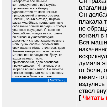
Он траха
невероятно всё меньше
контролируя себя, всё глубже
влагалищ
проваливалась в бездну
удовольствия от моих нежных
Он долбал
прикосновений и умелого языка.
Наконец, забыв о стыде, широко
плакала т
раскинула бёдра, предъявляя всю
себя моим ловким пальцам и требуя
не обраща
усиления ощущений. Я, конечно
безошибочно угадав её состояние
вонзил в 
по внезапно участившемуся
дыханию и сильно закаменевшим в
Вся маши
моих губах соскам, переместил
накаченно
свои ласки в область клитора, даря
Танечке невыразимо прекрасные
вскрикнул
мгновения наслаждения. Девушка
вздрагивала от моих
думала эт
прикосновений, едва осознавая
происходящее... И, наконец, она
от боли, 
заорала во весь голос. Её звонкое
нежное контральто летало по всем
каким-то 
комнатам и билось о стены.
[ Читать » ]
вздулись 
ствол вну
[
Читать