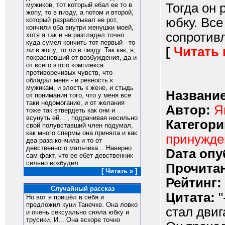
Тогда он 
мужиков, тот который ебал ее то в
жопу, то в пизду, а потом и второй,
юбку. Все
который разработывал ее рот,
кончили оба внутри женушки моей,
сопротивл
хотя я так и не разглядел точно
куда сумел кончить тот первый - то
[
Читать
ли в жопу, то ли в пизду. Так как, я,
покрасневший от возбуждения, да и
от всего этого комплекса
противоречивых чувств, что
обладал меня - и ревность к
мужикам, и злость к жене, и стыдь
Название
от понимания того, что у меня все
таки недомогание, и от желания
Автор:
Я
тоже так втвердеть как они и
всунуть ей... , подрачивая несильно
Категори
свой полувставший член подумал,
как много спермы она приняла и как
принужд
два раза кончила и то от
девственного мальчика... Наверно
Dата опу
сам факт, что ее ебет девственник
сильно возбудил...
Прочитан
[ Читать » ]
Рейтинг:
Случайный рассказ
Цитата:
"
Но вот я пришёл в себя и
предложил куни Танечке. Она ловко
стал двиг
и очень сексуально сняла юбку и
трусики. И... Она вскоре точно