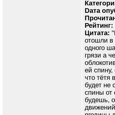
Категори
Dата опу
Прочитан
Рейтинг:
Цитата:
"
отошли в 
одного ш
грязи а ч
облокотив
ей спину,
что тётя 
будет не 
спины от 
будешь, о
движений
ягодицы д