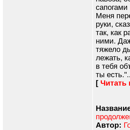
сапогами 
Меня пер
руки, ска
так, как 
ними. Даж
тяжело ды
лежать, к
в тебя об
ты есть."..
[
Читать
Название
продолже
Автор:
Г