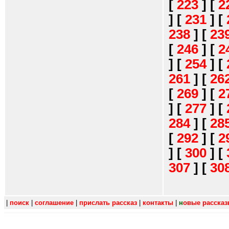
[
223
]
[
2
]
[
231
]
[
238
]
[
23
[
246
]
[
2
]
[
254
]
[
261
]
[
26
[
269
]
[
2
]
[
277
]
[
284
]
[
28
[
292
]
[
2
]
[
300
]
[
307
]
[
30
|
поиск
|
соглашение
|
прислать рассказ
|
контакты
|
н
овые расска