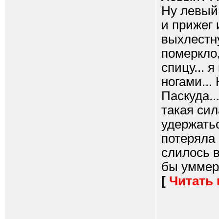
Ну левый 
и прижег 
выхлестну
померкло,
спицу... 
ногами... 
Паскуда..
такая сила
удержатьс
потеряла 
слилось в
бы уммерл
[
Читать