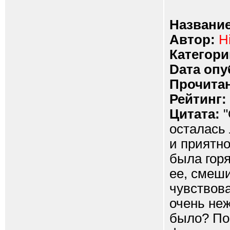
Название
Автор:
H
Категори
Dата опу
Прочитан
Рейтинг:
Цитата:
"
осталась 
и приятно
была гор
ее, смеш
чувствова
очень неж
было? Пос