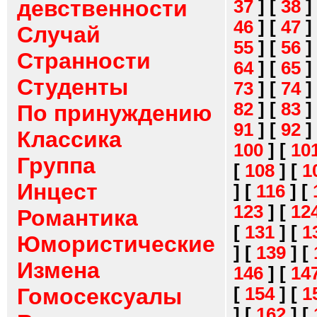
девственности
37
]
[
38
]
46
]
[
47
]
Случай
55
]
[
56
]
Странности
64
]
[
65
]
Студенты
73
]
[
74
]
82
]
[
83
]
По принуждению
91
]
[
92
]
Классика
100
]
[
10
Группа
[
108
]
[
1
Инцест
]
[
116
]
[
123
]
[
12
Романтика
[
131
]
[
1
Юмористические
]
[
139
]
[
Измена
146
]
[
14
[
154
]
[
1
Гомосексуалы
]
[
162
]
[