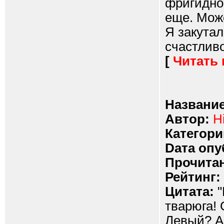
фригидной
еще. Може
Я закутал
счастливо.
[
Читать
Название
Автор:
H
Категори
Dата опу
Прочитан
Рейтинг:
Цитата:
"
тварюга!
Левый? А 