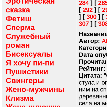
Эротическая
284
]
[
28
сказка
[
292
]
[
2
]
[
300
]
[
Фетиш
307
]
[
30
Сперма
Название
Служебный
Автор:
A
роман
Категори
Бисексуалы
Dата опу
Прочитан
Я хочу пи-пи
Рейтинг:
Пушистики
Цитата:
"
Свингеры
стула и о
Жено-мужчины
ним на сп
деревянн
Клизма
села на м