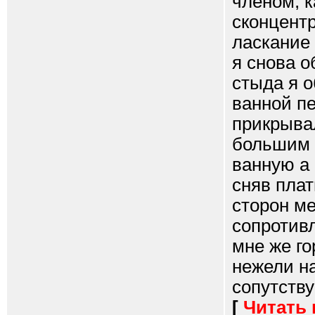
членом, к
сконцентр
ласкание 
я снова о
стыда я о
ванной пе
прикрыва
большим 
ванную а
сняв плат
сторон м
сопротивл
мне же г
нежели на
сопутству
[
Читать