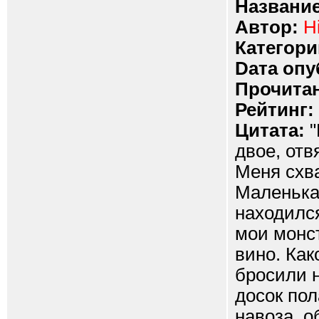
Название
Автор:
H
Категори
Dата опу
Прочитан
Рейтинг:
Цитата:
"
двое, отв
Меня схва
Маленькая
находился
мои монст
вино. Как
бросили н
досок пол
навоза, о