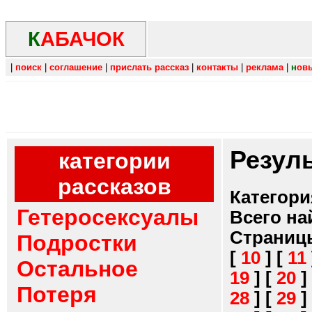
К
АБАЧОК
|
поиск
|
соглашение
|
прислать рассказ
|
контакты
|
реклама
|
н
ов
Резул
категории
рассказов
Категори
Гетеросексуалы
Всего на
Страниц
Подростки
[
10
]
[
11
Остальное
19
]
[
20
]
Потеря
28
]
[
29
]