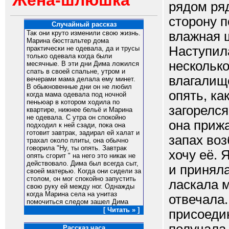
Жена-шлюшка
рядом ря
сторону п
Случайный рассказ
влажная 
Так они круто изменили свою жизнь.
Марина бюстгальтер дома
Наступила
практически не одевала, да и трусы
только одевала когда были
несколько
месячные. В эти дни Дима ложился
спать в своей спальне, утром и
влагалище
вечерами мама делала ему минет.
В обыкновенные дни он не любил
опять, ка
когда мама одевала под ночной
пеньюар в котором ходила по
загорелся
квартире, нижнее бельё и Марина
не одевала. С утра он спокойно
она прижа
подходил к ней сзади, пока она
готовит завтрак, задирал ей халат и
запах воз
трахал около плиты, она обычно
говорила "Ну, ты опять. Завтрак
хочу её. 
опять сгорит " на него это никак не
действовало. Дима был всегда сыт,
и приняла
своей матерью. Когда они сидели за
столом, он мог спокойно запустить
ласкала м
свою руку ей между ног. Однажды
когда Марина села на унитаз
отвечала.
помочиться следом зашел Дима
[ Читать » ]
присоеди
Рассказ часа