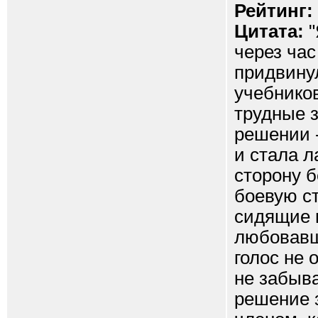
Рейтинг:
Цитата:
"
через час
придвинул
учебнико
трудные з
решении -
и стала 
сторону б
боевую ст
сидящие 
любовавш
голос не 
не забыва
решение 