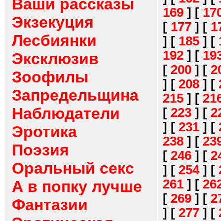
Ваши рассказы
169
]
[
17
Экзекуция
[
177
]
[
1
Лесбиянки
]
[
185
]
[
192
]
[
19
Эксклюзив
[
200
]
[
2
Зоофилы
]
[
208
]
[
Запредельщина
215
]
[
21
Наблюдатели
[
223
]
[
2
]
[
231
]
[
Эротика
238
]
[
23
Поэзия
[
246
]
[
2
Оральный секс
]
[
254
]
[
261
]
[
26
А в попку лучше
[
269
]
[
2
Фантазии
]
[
277
]
[