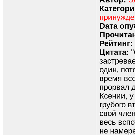
Категори
принужд
Dата опу
Прочитан
Рейтинг:
Цитата:
"
застревае
один, пот
время все
прорвал д
Ксении, у
грубого в
свой член
весь вспо
не намер