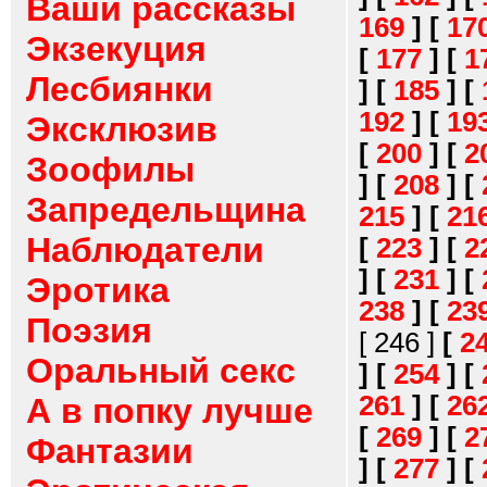
Ваши рассказы
169
]
[
17
Экзекуция
[
177
]
[
1
Лесбиянки
]
[
185
]
[
192
]
[
19
Эксклюзив
[
200
]
[
2
Зоофилы
]
[
208
]
[
Запредельщина
215
]
[
21
Наблюдатели
[
223
]
[
2
]
[
231
]
[
Эротика
238
]
[
23
Поэзия
[ 246 ]
[
2
Оральный секс
]
[
254
]
[
261
]
[
26
А в попку лучше
[
269
]
[
2
Фантазии
]
[
277
]
[