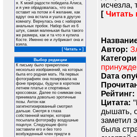
исчезла, т
я. К моей радости победила Алиса,
и я уже обрадовалась, что она
[
Читать
оставит на потом и 4 желание, как
вдруг она встала и ушла в другую
комнату. Вернулась она с набором
анальных пробок. Набор был из 6
штук, самая маленькая была такого
же размера, как и та что я купила
Название
Косте. Именно ее и лубрикант она и
взяла.
Автор:
З
[ Читать » ]
Категори
Выбор редакции
принужд
К письму было прикреплено
несколько изображений, на которых
Dата опу
была его родная мать. На первых
фотографиях она позировала на
Прочитан
фоне природы, будучи в коротком
летнем платье и спортивных
Рейтинг:
кроссовках. Далее по снимкам она
принимала довольно эротичные
Цитата:
"
позы. Антон как
загипнотизированный смотрел
дышать, о
дальше. Смотря в глаза
собственной матери, которая
заметил э
посылала фотографу воздушные
поцелуи. Следующие фото
была стр
заставили его и без того
возбужденный член придти в