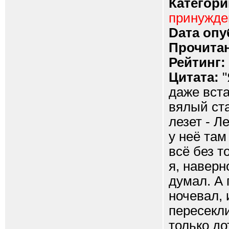
Категори
принужд
Dата опу
Прочитан
Рейтинг:
Цитата:
"
даже вста
вялый ста
лезет - Л
у неё там
всё без т
я, наверн
думал. А 
ночевал, 
пересекли
только до