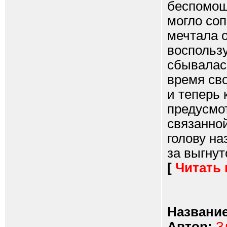
беспомощн
могло со
мечтала о
воспользу
сбывалас
время св
и теперь
предусмот
связанной
голову на
за выгнут
[
Читать
Название
Автор:
З