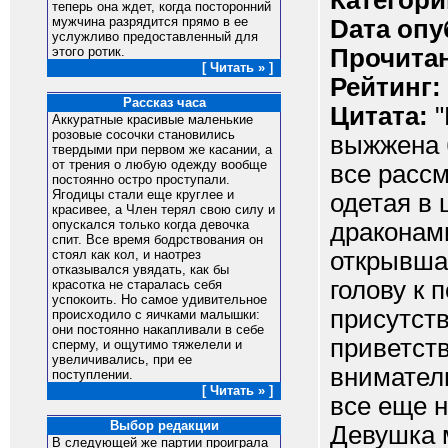
Категори
теперь она ждет, когда посторонний
мужчина разрядится прямо в ее
Dата опу
услужливо предоставленный для
Прочитан
этого ротик.
[ Читать » ]
Рейтинг:
Рассказ часа
Цитата:
"
Аккуратные красивые маленькие
розовые сосочки становились
выжжена 
твердыми при первом же касании, а
от трения о любую одежду вообще
все рассм
постоянно остро проступали.
Ягодицы стали еще круглее и
одетая в
красивее, а Член терял свою силу и
опускался только когда девочка
драконами
спит. Все время бодрствования он
открывшая
стоял как кол, и наотрез
отказывался увядать, как бы
голову к 
красотка не старалась себя
успокоить. Но самое удивительное
присутст
происходило с яичками малышки:
они постоянно накапливали в себе
приветст
сперму, и ощутимо тяжелели и
увеличивались, при ее
внимател
поступлении.
[ Читать » ]
все еще 
Выбор редакции
Девушка 
В следующей же партии проиграла