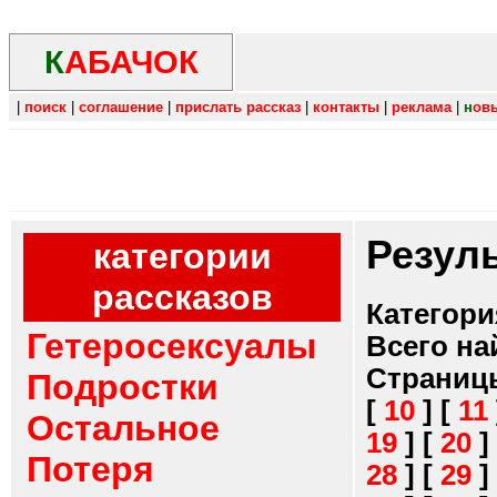
К
АБАЧОК
|
поиск
|
соглашение
|
прислать рассказ
|
контакты
|
реклама
|
н
ов
Резул
категории
рассказов
Категори
Гетеросексуалы
Всего на
Страниц
Подростки
[
10
]
[
11
Остальное
19
]
[
20
]
Потеря
28
]
[
29
]