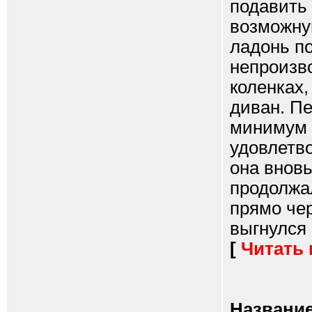
подавить 
возможну
ладонь п
непроизво
коленках
диван. Пе
минимум 
удовлетво
она вновь
продолжа
прямо чер
выгнулся 
[
Читать
Название