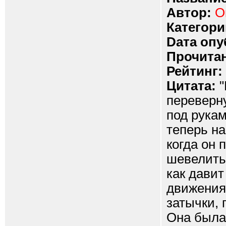
Автор:
О
Категори
Dата опу
Прочитан
Рейтинг:
Цитата:
"
переверну
под рукам
теперь на
когда он 
шевелитьс
как давит
движениях
затычки, 
Она была