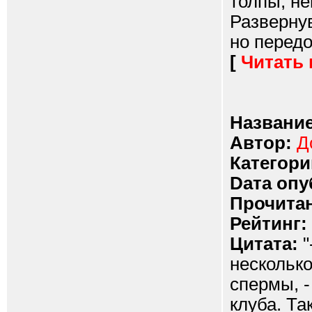
толпы, не
Развернув
но передо
[
Читать
Название
Автор:
Д
Категори
Dата опу
Прочитан
Рейтинг:
Цитата:
"
несколько
спермы, 
клуба. Та