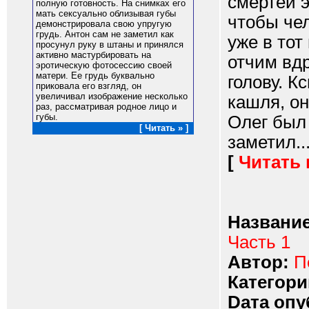
смертей э
полную готовность. На снимках его
мать сексуально облизывая губы
чтобы чел
демонстрировала свою упругую
грудь. Антон сам не заметил как
уже в тот
просунул руку в штаны и принялся
активно мастурбировать на
отчим вдр
эротическую фотосессию своей
матери. Ее грудь буквально
голову. К
приковала его взгляд, он
увеличивал изображение несколько
кашля, он
раз, рассматривая родное лицо и
губы.
Олег был
[ Читать » ]
заметил...
[
Читать
Название
Часть 1
Автор:
П
Категори
Dата опу