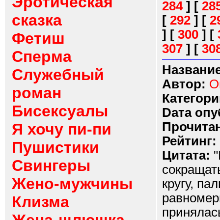
Эротическая
284
]
[
28
сказка
[
292
]
[
2
]
[
300
]
[
Фетиш
307
]
[
30
Сперма
Название
Служебный
Автор:
О
роман
Категори
Бисексуалы
Dата опу
Прочитан
Я хочу пи-пи
Рейтинг:
Пушистики
Цитата:
"
Свингеры
сокращать
Жено-мужчины
кругу, па
равномер
Клизма
принялась