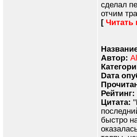
сделал п
отчим тра
[
Читать
Название
Автор:
A
Категори
Dата опу
Прочитан
Рейтинг:
Цитата:
"
последний
быстро н
оказалас