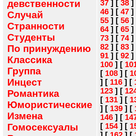
девственности
37
]
[
38
]
46
]
[
47
]
Случай
55
]
[
56
]
Странности
64
]
[
65
]
Студенты
73
]
[
74
]
82
]
[
83
]
По принуждению
91
]
[
92
]
Классика
100
]
[
10
Группа
[
108
]
[
1
Инцест
]
[
116
]
[
123
]
[
12
Романтика
[
131
]
[
1
Юмористические
]
[
139
]
[
Измена
146
]
[
14
[
154
]
[
1
Гомосексуалы
]
[
162
]
[