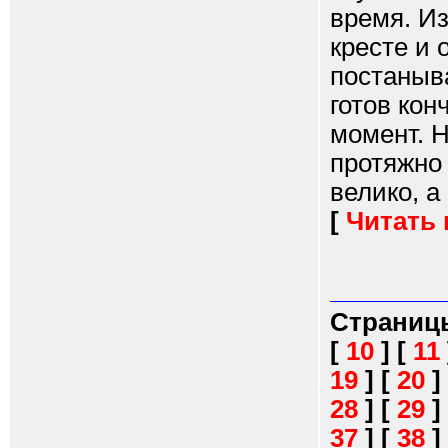
время. И
кресте и 
постаныв
готов кон
момент. 
протяжно 
велико, а
[
Читать
Страниц
[
10
]
[
11
19
]
[
20
]
28
]
[
29
]
37
]
[
38
]