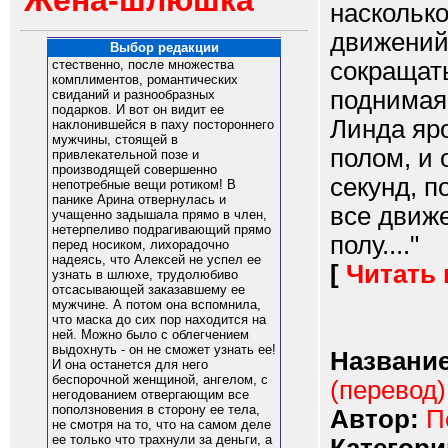
Жена-шлюшка
наскольк
движений 
Выбор редакции
сокращать
стественно, после множества
комплиментов, романтических
поднимаяс
свиданий и разнообразных
подарков. И вот он видит ее
Линда яро
наклонившейся в паху постороннего
мужчины, стоящей в
полом, и 
привлекательной позе и
производящей совершенно
секунд, п
непотребные вещи ротиком! В
панике Арина отвернулась и
все движе
учащенно задышала прямо в член,
нетерпеливо подрагивающий прямо
полу...."
перед носиком, лихорадочно
надеясь, что Алексей не успел ее
[
Читать
узнать в шлюхе, трудолюбиво
отсасывающей заказавшему ее
мужчине. А потом она вспомнила,
что маска до сих пор находится на
ней. Можно было с облегчением
выдохнуть - он не сможет узнать ее!
Название
И она останется для него
беспорочной женщиной, ангелом, с
(перевод)
негодованием отвергающим все
поползновения в сторону ее тела,
Автор:
П
не смотря на то, что на самом деле
ее только что трахнули за деньги, а