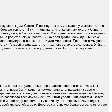
Внизу меня ждал Сашка. Я прыгнула к нему в машину и моментально
 больше терпеть. И тут я подумала, что зачем нам ехать к Саше, а
у меня дома, и Саша согласился. Мы поднялись в квартиру и начали
ли на родительскую кровать, и начался дикий необузданный секс.
часа необузданного секса стали для меня раем. После чего мы упали
стоит Андрей и задыхается от пахучего запаха моих носков. Я была
олучали от этого огромное удовольствие. Потом Саша уехал...."
, а затем нагнулась, выставив напоказ свои ноги, белизна кожи
ицы пленницы были закрыты кружевными штанишками из серого
де чем начать экзекуцию, снять кружевные панталончики и Натали,
шно развязала тесёмочки и её штанишки упали к щиколоткам. Затем
атье и еще одну совсем тонкую юбочку, оставшись снизу в одних
о-серой кружевной вязью. Дорогое силуанское белье выгодно оттеняло