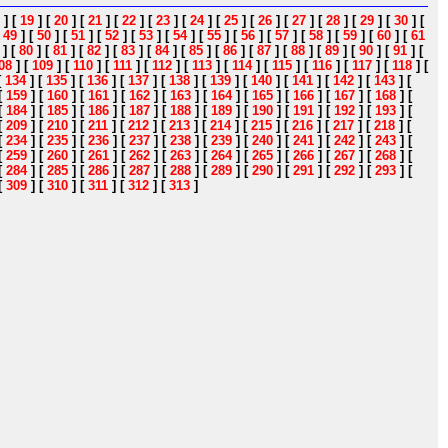
]
[
19
]
[
20
]
[
21
]
[
22
]
[
23
]
[
24
]
[
25
]
[
26
]
[
27
]
[
28
]
[
29
]
[
30
]
[
[
49
]
[
50
]
[
51
]
[
52
]
[
53
]
[
54
]
[
55
]
[
56
]
[
57
]
[
58
]
[
59
]
[
60
]
[
61
]
[
80
]
[
81
]
[
82
]
[
83
]
[
84
]
[
85
]
[
86
]
[
87
]
[
88
]
[
89
]
[
90
]
[
91
]
[
08
]
[
109
]
[
110
]
[
111
]
[
112
]
[
113
]
[
114
]
[
115
]
[
116
]
[
117
]
[
118
]
[
[
134
]
[
135
]
[
136
]
[
137
]
[
138
]
[
139
]
[
140
]
[
141
]
[
142
]
[
143
]
[
[
159
]
[
160
]
[
161
]
[
162
]
[
163
]
[
164
]
[
165
]
[
166
]
[
167
]
[
168
]
[
[
184
]
[
185
]
[
186
]
[
187
]
[
188
]
[
189
]
[
190
]
[
191
]
[
192
]
[
193
]
[
[
209
]
[
210
]
[
211
]
[
212
]
[
213
]
[
214
]
[
215
]
[
216
]
[
217
]
[
218
]
[
[
234
]
[
235
]
[
236
]
[
237
]
[
238
]
[
239
]
[
240
]
[
241
]
[
242
]
[
243
]
[
[
259
]
[
260
]
[
261
]
[
262
]
[
263
]
[
264
]
[
265
]
[
266
]
[
267
]
[
268
]
[
[
284
]
[
285
]
[
286
]
[
287
]
[
288
]
[
289
]
[
290
]
[
291
]
[
292
]
[
293
]
[
[
309
]
[
310
]
[
311
]
[
312
]
[
313
]