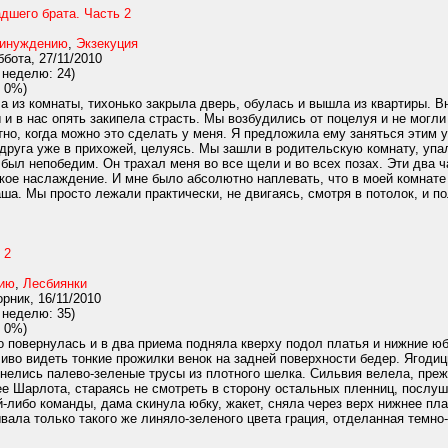
дшего брата. Часть 2
ринуждению
,
Экзекуция
бота, 27/11/2010
 неделю: 24)
 0%)
а из комнаты, тихонько закрыла дверь, обулась и вышла из квартиры. 
ы и в нас опять закипела страсть. Мы возбудились от поцелуя и не могли
но, когда можно это сделать у меня. Я предложила ему заняться этим 
друга уже в прихожей, целуясь. Мы зашли в родительскую комнату, упа
 был непобедим. Он трахал меня во все щели и во всех позах. Эти два 
кое наслаждение. И мне было абсолютно наплевать, что в моей комнате 
аша. Мы просто лежали практически, не двигаясь, смотря в потолок, и п
 2
нию
,
Лесбиянки
рник, 16/11/2010
 неделю: 35)
 0%)
повернулась и в два приема подняла кверху подол платья и нижние юбки
ливо видеть тонкие прожилки венок на задней поверхности бедер. Ягод
нелись палево-зеленые трусы из плотного шелка. Сильвия велела, преж
ее Шарлота, стараясь не смотреть в сторону остальных пленниц, послу
й-либо команды, дама скинула юбку, жакет, сняла через верх нижнее пл
ывала только такого же линяло-зеленого цвета грация, отделанная темн