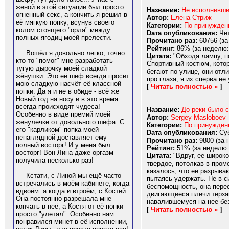
женой в этой ситуации был просто
Название:
Не исполнивши
огненный секс, а кончить я решил в
Автор:
Елена Стриж
её мягкую попку, всунув своего
Категории:
По принужде
колом стоящего "орла" между
Dата опубликования:
Чет
полных ягодиц моей прелести.
Прочитано раз:
60756 (за
Рейтинг:
86% (за неделю:
Вошёл я довольно легко, точно
Цитата:
"Обходя лампу, п
кто-то "помог" мне разработать
Спортивный костюм, котор
тугую дырочку моей сладкой
бегают по улице, они отл
жёнушки. Это её шеф всегда просит
про глаза, я их сперва не 
мою сладкую насчёт её классной
[
Читать полностью »
]
попки. Да я и не в обиде - всё же
Новый год на носу и в это время
всегда происходят чудеса!
Название:
До реки было 
Особенно в виде премий моей
Автор:
Sergey Masloboev
женулечке от довольного шефа. С
Категории:
По принужде
его "карликом" попка моей
Dата опубликования:
Суб
ненаглядной доставляет ему
Прочитано раз:
9800 (за 
полный восторг! И у меня был
Рейтинг:
51% (за неделю:
восторг! Вон Лина даже оргазм
Цитата:
"Вдруг, ее широко
получила несколько раз!
твердое, потолкав в пром
казалось, что ее разрыва
Кстати, с Линой мы ещё часто
пытаясь удержать. Не в с
встречались в моём кабинете, когда
беспомощность, она перес
вдвоём. а когда и втроём, с Костей.
двигающиеся плечи терза
Она постоянно разрешала мне
навалившемуся на нее без
кончать в неё, а Костя от её попки
[
Читать полностью »
]
просто "улетал". Особенно нам
понравился минет в её исполнении,