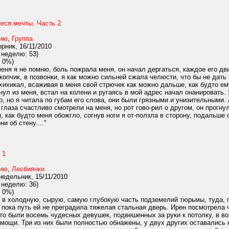
еся мечты. Часть 2
нию
,
Группа
рник, 16/11/2010
 неделю: 53)
 0%)
еня я не помню, боль пожрала меня, он начал дергаться, каждое его дв
копчик, в позвонки, я как можно сильней сжала челюсти, что бы не дать
хихикал, всаживая в меня свой стрючек как можно дальше, как будто ему
ул из меня, встал на колени и ругаясь в мой адрес начал онанировать. 
о, но я читала по губам его слова, они были грязными и унизительными.
глаза счастливо смотрели на меня, но рот гово-рил о другом, он прогну
, как будто меня обожгло, согнув ноги я от-ползла в сторону, подальше
и об стену...."
 1
нию
,
Лесбиянки
едельник, 15/11/2010
 неделю: 36)
 0%)
 в холодную, сырую, самую глубокую часть подземелий тюрьмы, туда, 
 пока путь ей не преградила тяжелая стальная дверь. Ирен посмотрела
о были восемь чудесных девушек, подвешенных за руки к потолку, в воз
омощи. Три из них были полностью обнажены, у двух других оставались 