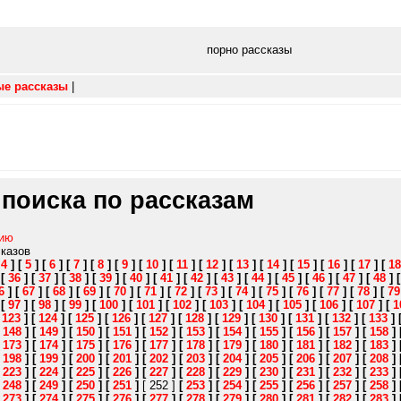
порно рассказы
ые рассказы
|
 поиска по рассказам
нию
сказов
[
4
]
[
5
]
[
6
]
[
7
]
[
8
]
[
9
]
[
10
]
[
11
]
[
12
]
[
13
]
[
14
]
[
15
]
[
16
]
[
17
]
[
18
]
[
36
]
[
37
]
[
38
]
[
39
]
[
40
]
[
41
]
[
42
]
[
43
]
[
44
]
[
45
]
[
46
]
[
47
]
[
48
]
6
]
[
67
]
[
68
]
[
69
]
[
70
]
[
71
]
[
72
]
[
73
]
[
74
]
[
75
]
[
76
]
[
77
]
[
78
]
[
79
]
[
97
]
[
98
]
[
99
]
[
100
]
[
101
]
[
102
]
[
103
]
[
104
]
[
105
]
[
106
]
[
107
]
[
1
[
123
]
[
124
]
[
125
]
[
126
]
[
127
]
[
128
]
[
129
]
[
130
]
[
131
]
[
132
]
[
133
]
[
148
]
[
149
]
[
150
]
[
151
]
[
152
]
[
153
]
[
154
]
[
155
]
[
156
]
[
157
]
[
158
]
[
173
]
[
174
]
[
175
]
[
176
]
[
177
]
[
178
]
[
179
]
[
180
]
[
181
]
[
182
]
[
183
]
[
198
]
[
199
]
[
200
]
[
201
]
[
202
]
[
203
]
[
204
]
[
205
]
[
206
]
[
207
]
[
208
]
[
223
]
[
224
]
[
225
]
[
226
]
[
227
]
[
228
]
[
229
]
[
230
]
[
231
]
[
232
]
[
233
]
[
248
]
[
249
]
[
250
]
[
251
]
[ 252 ]
[
253
]
[
254
]
[
255
]
[
256
]
[
257
]
[
258
]
[
273
]
[
274
]
[
275
]
[
276
]
[
277
]
[
278
]
[
279
]
[
280
]
[
281
]
[
282
]
[
283
]