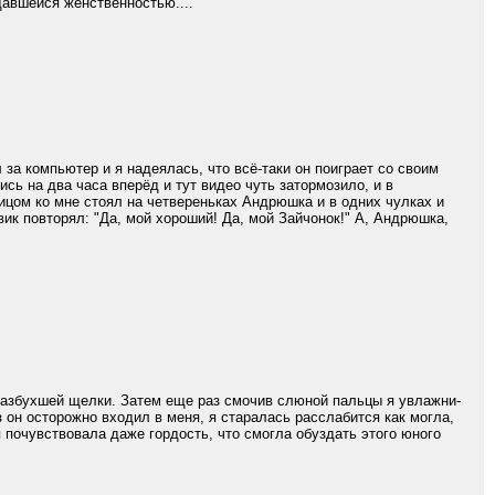
авшейся женственностью...."
за компьютер и я надеялась, что всё-таки он поиграет со своим
ись на два часа вперёд и тут видео чуть затормозило, и в
ицом ко мне стоял на четвереньках Андрюшка и в одних чулках и
вик повторял: "Да, мой хороший! Да, мой Зайчонок!" А, Андрюшка,
разбухшей щелки. Затем еще раз смочив слюной пальцы я увлажни-
з он осторожно входил в меня, я старалась расслабится как могла,
 я почувствовала даже гордость, что смогла обуздать этого юного