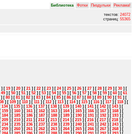
Библиотека
Фотки
Пиздульки
Реклама!
текстов:
24072
страниц:
55365
]
[
19
]
[
20
]
[
21
]
[
22
]
[
23
]
[
24
]
[
25
]
[
26
]
[
27
]
[
28
]
[
29
]
[
30
]
[
[
49
]
[
50
]
[
51
]
[
52
]
[
53
]
[
54
]
[
55
]
[
56
]
[
57
]
[
58
]
[
59
]
[
60
]
[
61
]
[
80
]
[
81
]
[
82
]
[
83
]
[
84
]
[
85
]
[
86
]
[
87
]
[
88
]
[
89
]
[
90
]
[
91
]
[
08
]
[
109
]
[
110
]
[
111
]
[
112
]
[
113
]
[
114
]
[
115
]
[
116
]
[
117
]
[
118
]
[
[
134
]
[
135
]
[
136
]
[
137
]
[
138
]
[
139
]
[
140
]
[
141
]
[
142
]
[
143
]
[
[
159
]
[
160
]
[
161
]
[
162
]
[
163
]
[
164
]
[
165
]
[
166
]
[
167
]
[
168
]
[
[
184
]
[
185
]
[
186
]
[
187
]
[
188
]
[
189
]
[
190
]
[
191
]
[
192
]
[
193
]
[
[
209
]
[
210
]
[
211
]
[
212
]
[
213
]
[
214
]
[
215
]
[
216
]
[
217
]
[
218
]
[
[
234
]
[
235
]
[
236
]
[
237
]
[
238
]
[
239
]
[
240
]
[
241
]
[
242
]
[
243
]
[
[
259
]
[
260
]
[
261
]
[
262
]
[
263
]
[
264
]
[
265
]
[
266
]
[
267
]
[
268
]
[
[
284
]
[
285
]
[
286
]
[
287
]
[
288
]
[
289
]
[
290
]
[
291
]
[
292
]
[
293
]
[