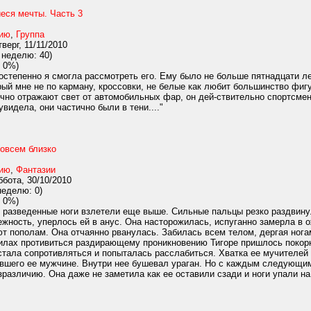
еся мечты. Часть 3
нию
,
Группа
верг, 11/11/2010
 неделю: 40)
 0%)
остепенно я смогла рассмотреть его. Ему было не больше пятнадцати ле
ый мне не по карману, кроссовки, не белые как любит большинство фигу
ично отражают свет от автомобильных фар, он дей-ствительно спортсмен.
увидела, они частично были в тени...."
совсем близко
нию
,
Фантазии
бота, 30/10/2010
неделю: 0)
 0%)
 разведенные ноги взлетели еще выше. Сильные пальцы резко раздвинули
ежность, уперлось ей в анус. Она насторожилась, испуганно замерла в ож
ют пополам. Она отчаянно рванулась. Забилась всем телом, дергая ног
илах противиться раздирающему проникновению Тигоре пришлось покорно
тала сопротивляться и попыталась расслабиться. Хватка ее мучителей о
вшего ее мужчине. Внутри нее бушевал ураган. Но с каждым следующим
различию. Она даже не заметила как ее оставили сзади и ноги упали на 