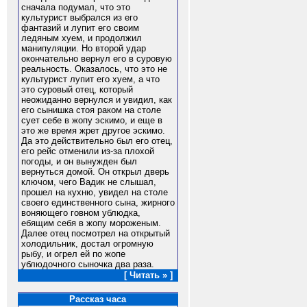
сначала подумал, что это
культурист выбрался из его
фантазий и лупит его своим
ледяным хуем, и продолжил
манипуляции. Но второй удар
окончательно вернул его в суровую
реальность. Оказалось, что это не
культурист лупит его хуем, а что
это суровый отец, который
неожиданно вернулся и увидил, как
его сынишка стоя раком на столе
сует себе в жопу эскимо, и еще в
это же время жрет другое эскимо.
Да это действительно был его отец,
его рейс отменили из-за плохой
погоды, и он вынужден был
вернуться домой. Он открыл дверь
ключом, чего Вадик не слышал,
прошел на кухню, увидел на столе
своего единственного сына, жирного
воняющего говном ублюдка,
ебящим себя в жопу мороженым.
Далее отец посмотрел на открытый
холодильник, достал огромную
рыбу, и огрел ей по жопе
ублюдочного сыночка два раза.
[ Читать » ]
Рассказ часа