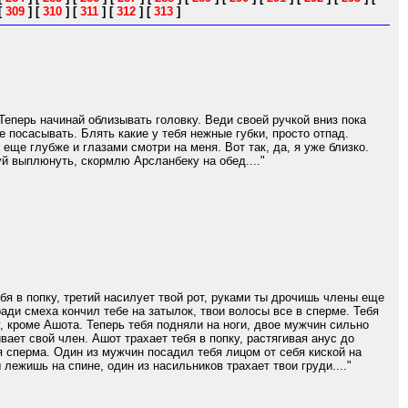
[
309
]
[
310
]
[
311
]
[
312
]
[
313
]
 Теперь начинай облизывать головку. Веди своей ручкой вниз пока
е посасывать. Блять какие у тебя нежные губки, просто отпад.
 еще глубже и глазами смотри на меня. Вот так, да, я уже близко.
уй выплюнуть, скормлю Арсланбеку на обед...."
бя в попку, третий насилует твой рот, руками ты дрочишь члены еще
ради смеха кончил тебе на затылок, твои волосы все в сперме. Тебя
, кроме Ашота. Теперь тебя подняли на ноги, двое мужчин сильно
вает свой член. Ашот трахает тебя в попку, растягивая анус до
я сперма. Один из мужчин посадил тебя лицом от себя киской на
 лежишь на спине, один из насильников трахает твои груди...."