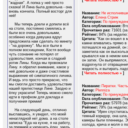
[
Читать полностью »
]
"жадная". А попка у неё просто
сказка! И Лина была довольна - она
вновь кончила. Полный восторг для
Название:
Не исполнивши
неё!
Автор:
Елена Стриж
Категории:
По принужде
Мы теперь доели и допили всё
Dата опубликования:
Вто
на столе, постоянно смеялись и
Прочитано раз:
71601 (за
были все очень довольными,
Рейтинг:
84% (за неделю:
особенно когда девушка вдруг
Цитата:
"Как он вошел в м
предложила нам сделать по минету
камни впивались прямо в 
- "на дорожку". Мы все были в
потешался на домной, он 
полном восхищении, Костя вообще
заметила как он выскользн
чуть сознание не потерял от
крывался как в немом кин
удовольствия, кончая в сладкий
он затих. Он выпрямился, 
ротик Лины. Когда мы провожали
вздрогнула от отвращения
Лину. я обратил внимание, какое у
жидкость и вытирать ладон
неё довольное и даже счастливое
[
Читать полностью »
]
выражение её симпатичного личика.
И ведь это просто прекрасно, что
мы смогли доставить удовольствие
Название:
Пиратки. Часть
нашей прелестнице Лине. Заодно и
Автор:
Plenniza
ёлку украсили! Теперь можно смело
Категории:
По принужде
идти в профком для доклада и
Dата опубликования:
Пон
получения премии!
Прочитано раз:
57978 (за
Рейтинг:
79% (за неделю:
На следующий день, отлично
Цитата:
"Ирен спустилась
выспавшись, я увидел, что моей
темный коридор, она шла,
ненаглядной нет дома. а на столе
камеры были пленницы. Эт
записка "Еда на кухне, я на работу,
холода, крича и моля о п
за премией и украшать ёлку, заедь