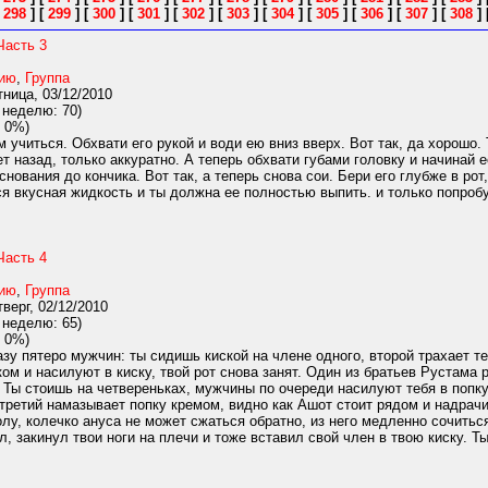
[
298
]
[
299
]
[
300
]
[
301
]
[
302
]
[
303
]
[
304
]
[
305
]
[
306
]
[
307
]
[
308
]
Часть 3
нию
,
Группа
ница, 03/12/2010
 неделю: 70)
 0%)
м учиться. Обхвати его рукой и води ею вниз вверх. Вот так, да хорошо.
т назад, только аккуратно. А теперь обхвати губами головку и начинай е
нования до кончика. Вот так, а теперь снова сои. Бери его глубже в рот,
ся вкусная жидкость и ты должна ее полностью выпить. и только попроб
Часть 4
нию
,
Группа
верг, 02/12/2010
 неделю: 65)
 0%)
зу пятеро мужчин: ты сидишь киской на члене одного, второй трахает те
ком и насилуют в киску, твой рот снова занят. Один из братьев Рустама 
 Ты стоишь на четвереньках, мужчины по очереди насилуют тебя в попку
 третий намазывает попку кремом, видно как Ашот стоит рядом и надрачи
лу, колечко ануса не может сжаться обратно, из него медленно сочитьс
, закинул твои ноги на плечи и тоже вставил свой член в твою киску. Ты