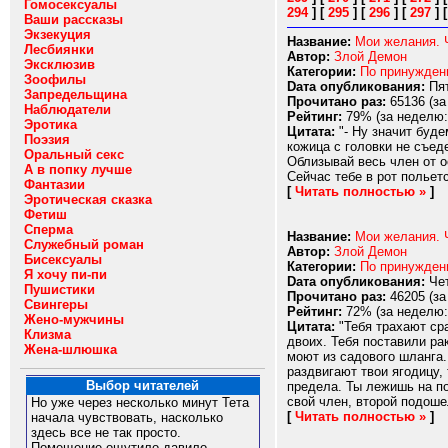
Гомосексуалы
294
]
[
295
]
[
296
]
[
297
]
Ваши рассказы
Экзекуция
Название:
Мои желания. 
Лесбиянки
Автор:
Злой Демон
Эксклюзив
Категории:
По принужде
Зоофилы
Dата опубликования:
Пят
Запредельщина
Прочитано раз:
65136 (за
Наблюдатели
Рейтинг:
79% (за неделю:
Эротика
Цитата:
"- Ну значит буде
Поэзия
кожица с головки не съеде
Оральный секс
Облизывай весь член от ос
А в попку лучше
Сейчас тебе в рот польет
Фантазии
[
Читать полностью »
]
Эротическая сказка
Фетиш
Сперма
Название:
Мои желания. 
Служебный роман
Автор:
Злой Демон
Бисексуалы
Категории:
По принужде
Я хочу пи-пи
Dата опубликования:
Чет
Пушистики
Прочитано раз:
46205 (за
Свингеры
Рейтинг:
72% (за неделю:
Жено-мужчины
Цитата:
"Тебя трахают сра
Клизма
двоих. Тебя поставили ра
Жена-шлюшка
моют из садового шланга.
раздвигают твои ягодицу,
Выбор читателей
предела. Ты лежишь на по
свой член, второй подошел
Но уже через несколько минут Тета
[
Читать полностью »
]
начала чувствовать, насколько
здесь все не так просто.
Помещение ощутило давило.