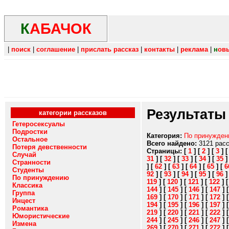
К
АБАЧОК
|
поиск
|
соглашение
|
прислать рассказ
|
контакты
|
реклама
|
н
ов
Результаты
категории рассказов
Гетеросексуалы
Подростки
Категория:
По принужде
Остальное
Всего найдено:
3121 рас
Потеря девственности
Страницы:
[
1
]
[
2
]
[
3
]
Случай
31
]
[
32
]
[
33
]
[
34
]
[
35
Странности
]
[
62
]
[
63
]
[
64
]
[
65
]
[
6
Студенты
92
]
[
93
]
[
94
]
[
95
]
[
96
По принуждению
119
]
[
120
]
[
121
]
[
122
]
Классика
144
]
[
145
]
[
146
]
[
147
]
Группа
169
]
[
170
]
[
171
]
[
172
]
Инцест
194
]
[
195
]
[
196
]
[
197
]
Романтика
219
]
[
220
]
[
221
]
[
222
]
Юмористические
244
]
[
245
]
[
246
]
[
247
]
Измена
269
]
[
270
]
[
271
]
[
272
]