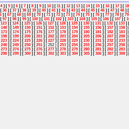
[
4
]
[
5
]
[
6
]
[
7
]
[
8
]
[
9
]
[
10
]
[
11
]
[
12
]
[
13
]
[
14
]
[
15
]
[
16
]
[
17
]
[
18
]
[
36
]
[
37
]
[
38
]
[
39
]
[
40
]
[
41
]
[
42
]
[
43
]
[
44
]
[
45
]
[
46
]
[
47
]
[
48
]
6
]
[
67
]
[
68
]
[
69
]
[
70
]
[
71
]
[
72
]
[
73
]
[
74
]
[
75
]
[
76
]
[
77
]
[
78
]
[
79
]
[
97
]
[
98
]
[
99
]
[
100
]
[
101
]
[
102
]
[
103
]
[
104
]
[
105
]
[
106
]
[
107
]
[
1
[
123
]
[
124
]
[
125
]
[
126
]
[
127
]
[
128
]
[
129
]
[
130
]
[
131
]
[
132
]
[
133
]
[
148
]
[
149
]
[
150
]
[
151
]
[
152
]
[
153
]
[
154
]
[
155
]
[
156
]
[
157
]
[
158
]
[
173
]
[
174
]
[
175
]
[
176
]
[
177
]
[
178
]
[
179
]
[
180
]
[
181
]
[
182
]
[
183
]
[
198
]
[
199
]
[
200
]
[
201
]
[
202
]
[
203
]
[
204
]
[
205
]
[
206
]
[
207
]
[
208
]
[
223
]
[
224
]
[
225
]
[
226
]
[
227
]
[
228
]
[
229
]
[
230
]
[
231
]
[
232
]
[
233
]
[
248
]
[
249
]
[
250
]
[
251
]
[ 252 ]
[
253
]
[
254
]
[
255
]
[
256
]
[
257
]
[
258
]
[
273
]
[
274
]
[
275
]
[
276
]
[
277
]
[
278
]
[
279
]
[
280
]
[
281
]
[
282
]
[
283
]
[
298
]
[
299
]
[
300
]
[
301
]
[
302
]
[
303
]
[
304
]
[
305
]
[
306
]
[
307
]
[
308
]