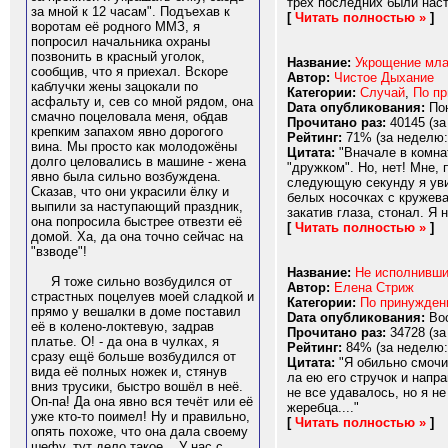
трех последних были наст
за мной к 12 часам". Подъехав к
[
Читать полностью »
]
воротам её родного ММЗ, я
попросил начальника охраны
позвонить в красный уголок,
Название:
Укрощение мла
сообщив, что я приехал. Вскоре
Автор:
Чистое Дыхание
каблучки жены зацокали по
Категории:
Случай
,
По п
асфальту и, сев со мной рядом, она
Dата опубликования:
Пон
смачно поцеловала меня, обдав
Прочитано раз:
40145 (за
крепким запахом явно дорогого
Рейтинг:
71% (за неделю:
вина. Мы просто как молодожёны
Цитата:
"Вначале в комнат
долго целовались в машине - жена
"дружком". Но, нет! Мне, 
явно была сильно возбуждена.
следующую секунду я увид
Сказав, что они украсили ёлку и
белых носочках с кружева
выпили за наступающий праздник,
закатив глаза, стонал. Я 
она попросила быстрее отвезти её
[
Читать полностью »
]
домой. Ха, да она точно сейчас на
"взводе"!
Название:
Не исполнивши
Я тоже сильно возбудился от
Автор:
Елена Стриж
страстных поцелуев моей сладкой и
Категории:
По принужде
прямо у вешалки в доме поставил
Dата опубликования:
Вос
её в колено-локтевую, задрав
Прочитано раз:
34728 (за
платье. О! - да она в чулках, я
Рейтинг:
84% (за неделю:
сразу ещё больше возбудился от
Цитата:
"Я обильно смочи
вида её полных ножек и, стянув
ла ею его стручок и напр
вниз трусики, быстро вошёл в неё.
не все удавалось, но я не
Оп-па! Да она явно вся течёт или её
жеребца...."
уже кто-то поимел! Ну и правильно,
[
Читать полностью »
]
опять похоже, что она дала своему
шефу, тут дело такое... У нас с