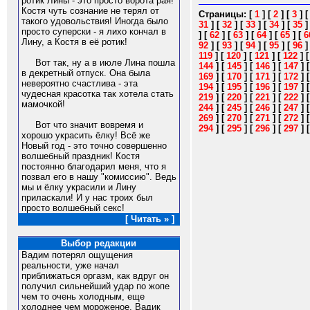
ротик Лины - это просто ворота рая!
Костя чуть сознание не терял от
Страницы:
[
1
]
[
2
]
[
3
]
такого удовольствия! Иногда было
31
]
[
32
]
[
33
]
[
34
]
[
35
просто суперски - я лихо кончал в
]
[
62
]
[
63
]
[
64
]
[
65
]
[
6
Лину, а Костя в её ротик!
92
]
[
93
]
[
94
]
[
95
]
[
96
119
]
[
120
]
[
121
]
[
122
]
Вот так, ну а в июле Лина пошла
144
]
[
145
]
[
146
]
[
147
]
в декретный отпуск. Она была
169
]
[
170
]
[
171
]
[
172
]
невероятно счастлива - эта
194
]
[
195
]
[
196
]
[
197
]
чудесная красотка так хотела стать
219
]
[
220
]
[
221
]
[
222
]
мамочкой!
244
]
[
245
]
[
246
]
[
247
]
269
]
[
270
]
[
271
]
[
272
]
Вот что значит вовремя и
294
]
[
295
]
[
296
]
[
297
]
хорошо украсить ёлку! Всё же
Новый год - это точно совершенно
волшебный праздник! Костя
постоянно благодарил меня, что я
позвал его в нашу "комиссию". Ведь
мы и ёлку украсили и Лину
приласкали! И у нас троих был
просто волшебный секс!
[ Читать » ]
Выбор редакции
Вадим потерял ощущения
реальности, уже начал
приближаться оргазм, как вдруг он
получил сильнейший удар по жопе
чем то очень холодным, еще
холоднее чем мороженое. Вадик