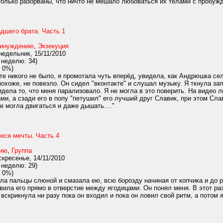
олько разорваны, что ничто не мешало любоваться их телами с пробужд
дшего брата. Часть 1
ринуждению
,
Экзекуция
едельник, 15/11/2010
 неделю: 34)
 0%)
е никого не было, я промотала чуть вперёд, увидела, как Андрюшка сел 
похоже, не повезло. Он сидел "вконтакте" и слушал музыку. Я ткнула зап
ела то, что меня парализовало. Я не могла в это поверить. На видео л
ми, а сзади его в попу "петушил" его лучший друг Славик, при этом Сла
не могла двигаться и даже дышать...."
еся мечты. Часть 4
нию
,
Группа
кресенье, 14/11/2010
 неделю: 29)
 0%)
ла пальцы слюной и смазала ею, всю борозду начиная от копчика и до 
авила его прямо в отверстие между ягодицами. Он понял меня. В этот ра
 вскрикнула ни разу пока он входил и пока он ловил свой ритм, а потом