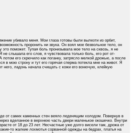
ижение убивало меня. Мои глаза готовы были вылезти из орбит,
 возможность проронить ни звука. Он взял мое безвольное тело, он
 это поможет. Тупая боль пронизывала мое тело на сквозь, я не
Я не слышала его слов, я чувствовала только боль, его рот от-
 А потом его скрючило как поганку, затрясло мелкой дрожью, а после
лся в мою строну и тут его горячая сперма потекла мне на живот. Я
 от него, ладонь начала счищать с кожи его вонючую, клейкую
где от самих каменных стен веяло леденящим холодом. Повернув в
 через вделанное в верхнюю часть двери маленькое окошечко. Внутри
расте от 18 до 23 лет. Несчастные уже долго висели там, дрожа от
какие-то жалкие лохмотья сорванной одежды на бедрах, платья на