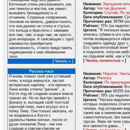
Название:
Укрощение мла
Бетонные стены рассказывали, как
Автор:
Чистое Дыхание
они тяжелы и жестки, как умеют
Категории:
Случай
,
По п
вызывать безнадежность и
Dата опубликования:
Суб
отчаяние. Странные сооружения,
Прочитано раз:
39794 (за
похожие на мебель, давали понять,
Рейтинг:
75% (за неделю:
что они далеко не столы и стулья,
Цитата:
"Я тихонько вышл
что кольца и браслеты с замками
впилась губами в его губ
вон там, там, и еще там, не просто
потом возвращаться обрат
для интерьера. А свисающие с труб
скидывать одежду друг с 
коромысла приобретали
Его "красноголовый воин"
законченность, стоило представить
и отдыхали, получая райс
подвешенное к ним обнаженное
на седьмом небе, как и С
тело.
[
Читать полностью »
]
[ Читать » ]
Рассказ часа
Название:
Пиратки. Часть
Я вновь помыл свой уже уставший
Автор:
Plenniza
член, а когда вернулся, застал
Категории:
По принужде
интересную картину - эта прелесть
Dата опубликования:
Вто
Лина вновь стояла "рачком" , а
Прочитано раз:
60155 (за
Костя под её сладкие оханья вовсю
Рейтинг:
78% (за неделю:
трахал её. Но он быстро пришёл к
Цитата:
"Натали медленно 
финалу и, вытащив свой толстый
которых позволяла отчет
короткий член, лихо всунул его в
гипюра, под которыми вид
попку Лину. Она только заохала, но
также как и немногим ран
не возражала и Костя с
самостоятельно, без како
удовольствием кончил, после от
трусах. Верх её тела скр
души похвалив Лину - как она
все прелести дамы...."
сладкая и совсем-совсем не