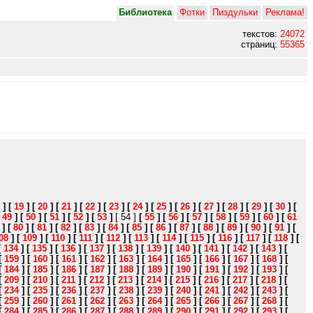
Библиотека
Фотки
Пиздульки
Реклама!
текстов:
24072
страниц:
55365
]
[
19
]
[
20
]
[
21
]
[
22
]
[
23
]
[
24
]
[
25
]
[
26
]
[
27
]
[
28
]
[
29
]
[
30
]
[
[
49
]
[
50
]
[
51
]
[
52
]
[
53
]
[ 54 ]
[
55
]
[
56
]
[
57
]
[
58
]
[
59
]
[
60
]
[
61
]
[
80
]
[
81
]
[
82
]
[
83
]
[
84
]
[
85
]
[
86
]
[
87
]
[
88
]
[
89
]
[
90
]
[
91
]
[
08
]
[
109
]
[
110
]
[
111
]
[
112
]
[
113
]
[
114
]
[
115
]
[
116
]
[
117
]
[
118
]
[
[
134
]
[
135
]
[
136
]
[
137
]
[
138
]
[
139
]
[
140
]
[
141
]
[
142
]
[
143
]
[
[
159
]
[
160
]
[
161
]
[
162
]
[
163
]
[
164
]
[
165
]
[
166
]
[
167
]
[
168
]
[
[
184
]
[
185
]
[
186
]
[
187
]
[
188
]
[
189
]
[
190
]
[
191
]
[
192
]
[
193
]
[
[
209
]
[
210
]
[
211
]
[
212
]
[
213
]
[
214
]
[
215
]
[
216
]
[
217
]
[
218
]
[
[
234
]
[
235
]
[
236
]
[
237
]
[
238
]
[
239
]
[
240
]
[
241
]
[
242
]
[
243
]
[
[
259
]
[
260
]
[
261
]
[
262
]
[
263
]
[
264
]
[
265
]
[
266
]
[
267
]
[
268
]
[
[
284
]
[
285
]
[
286
]
[
287
]
[
288
]
[
289
]
[
290
]
[
291
]
[
292
]
[
293
]
[