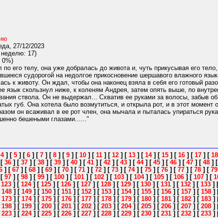
нию
да, 27/12/2023
 неделю: 17)
 0%)
 по его телу, она уже добралась до живота и, чуть прикусывая его тел
авшееся судорогой на недолгое прикосновение шершавого влажного языка,
ась к животу. Он ждал, чтобы она наконец взяла в себя его готовый раз
 ее язык скользнул ниже, к коленям Андрея, затем опять выше, по внут
вания ствола. Он не выдержал... Схватив ее руками за волосы, забыв об
ых губ. Она хотела было возмутиться, и открыла рот, и в этот момент о
разом он всаживал в ее рот член, она мычала и пыталась упираться рука
шенно бешеными глазами......"
[
4
]
[
5
]
[
6
]
[
7
]
[
8
]
[
9
]
[
10
]
[
11
]
[
12
]
[
13
]
[
14
]
[
15
]
[
16
]
[
17
]
[
18
]
[
36
]
[
37
]
[
38
]
[
39
]
[
40
]
[
41
]
[
42
]
[
43
]
[
44
]
[
45
]
[
46
]
[
47
]
[
48
]
6
]
[
67
]
[
68
]
[
69
]
[
70
]
[
71
]
[
72
]
[
73
]
[
74
]
[
75
]
[
76
]
[
77
]
[
78
]
[
79
]
[
97
]
[
98
]
[
99
]
[
100
]
[
101
]
[
102
]
[
103
]
[
104
]
[
105
]
[
106
]
[
107
]
[
1
[
123
]
[
124
]
[
125
]
[
126
]
[
127
]
[
128
]
[
129
]
[
130
]
[
131
]
[
132
]
[
133
]
[
148
]
[
149
]
[
150
]
[
151
]
[
152
]
[
153
]
[
154
]
[
155
]
[
156
]
[
157
]
[
158
]
[
173
]
[
174
]
[
175
]
[
176
]
[
177
]
[
178
]
[
179
]
[
180
]
[
181
]
[
182
]
[
183
]
[
198
]
[
199
]
[
200
]
[
201
]
[
202
]
[
203
]
[
204
]
[
205
]
[
206
]
[
207
]
[
208
]
[
223
]
[
224
]
[
225
]
[
226
]
[
227
]
[
228
]
[
229
]
[
230
]
[
231
]
[
232
]
[
233
]