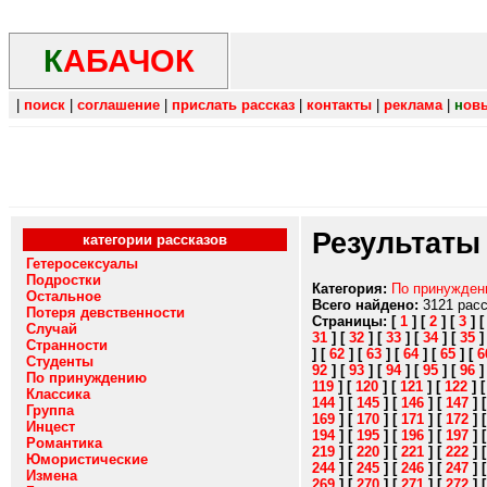
К
АБАЧОК
|
поиск
|
соглашение
|
прислать рассказ
|
контакты
|
реклама
|
н
ов
Результаты
категории рассказов
Гетеросексуалы
Подростки
Категория:
По принужде
Остальное
Всего найдено:
3121 рас
Потеря девственности
Страницы:
[
1
]
[
2
]
[
3
]
Случай
31
]
[
32
]
[
33
]
[
34
]
[
35
Странности
]
[
62
]
[
63
]
[
64
]
[
65
]
[
6
Студенты
92
]
[
93
]
[
94
]
[
95
]
[
96
По принуждению
119
]
[
120
]
[
121
]
[
122
]
Классика
144
]
[
145
]
[
146
]
[
147
]
Группа
169
]
[
170
]
[
171
]
[
172
]
Инцест
194
]
[
195
]
[
196
]
[
197
]
Романтика
219
]
[
220
]
[
221
]
[
222
]
Юмористические
244
]
[
245
]
[
246
]
[
247
]
Измена
269
]
[
270
]
[
271
]
[
272
]