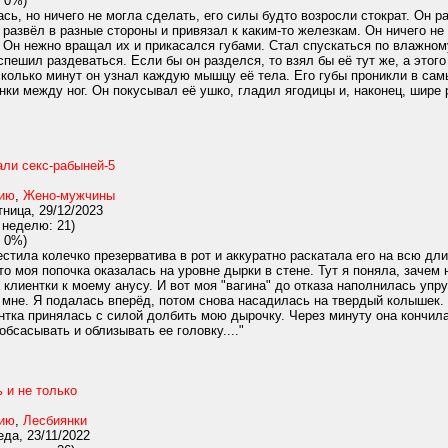
 0%)
ь, но ничего не могла сделать, его силы будто возросли стократ. Он ра
 развёл в разные стороны и привязал к каким-то железкам. Он ничего не 
 Он нежно вращал их и прикасался губами. Стал спускаться по влажному
спешил раздеваться. Если бы он разделся, то взял бы её тут же, а этог
есколько минут он узнал каждую мышцу её тела. Его губы проникли в са
ки между ног. Он покусывал её ушко, гладил ягодицы и, наконец, шире 
али секс-рабыней-5
нию
,
Жено-мужчины
ница, 29/12/2023
 неделю: 21)
 0%)
тила колечко презерватива в рот и аккуратно раскатала его на всю дли
то моя попочка оказалась на уровне дырки в стене. Тут я поняла, зачем
 клиентки к моему анусу. И вот моя "вагина" до отказа наполнилась уп
 мне. Я подалась вперёд, потом снова насадилась на твердый колышек.
ентка принялась с силой долбить мою дырочку. Через минуту она кончила
 обсасывать и облизывать ее головку...."
 и не только
нию
,
Лесбиянки
да, 23/11/2022