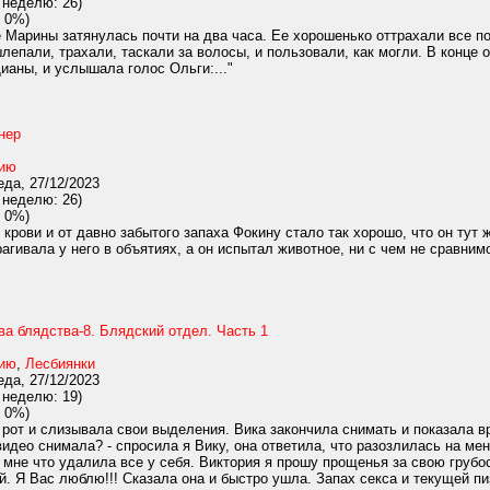
 неделю: 26)
 0%)
 Марины затянулась почти на два часа. Ее хорошенько оттрахали все по
лепали, трахали, таскали за волосы, и пользовали, как могли. В конце 
ианы, и услышала голос Ольги:..."
нер
нию
да, 27/12/2023
 неделю: 26)
 0%)
крови и от давно забытого запаха Фокину стало так хорошо, что он тут
агивала у него в объятиях, а он испытал животное, ни с чем не сравним
а блядства-8. Блядский отдел. Часть 1
нию
,
Лесбиянки
да, 27/12/2023
 неделю: 19)
 0%)
рот и слизывала свои выделения. Вика закончила снимать и показала в
идео снимала? - спросила я Вику, она ответила, что разозлилась на меня
 мне что удалила все у себя. Виктория я прошу прощенья за свою грубос
. Я Вас люблю!!! Сказала она и быстро ушла. Запах секса и текущей пиз