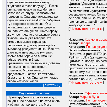
Рейтинг:
86% (за неделю:
сделав невозможным выход
Цитата:
"Девушка брыкалас
жидкости и газов наружу. ) . Потом
навеса от солнца. Ноги он
они взяли мешок из под белья и
были мягкими и упругими.
затолкав ее внутрь завязали его
совершенно голая. Он не 
горловину. Она еще услышала как
её плеч, спины, за эти н
один из них сказал -Пусть бабулька
плечом до сладкой ложбин
тут отдохнет попариться. Она
возбуждать её...."
услышала как хлопнули двери и
[
Читать полностью »
]
поняла что они ушли. Почти сразу
же у нее начались страшные боли в
животе, как я уже говорил эта
Название:
Как меня сдел
смесь вызывает страшную
Автор:
Валера Л
перистальтику, а выделяющийся
Категории:
По принужде
кислород раздувает кишки. Все это
Dата опубликования:
Пят
дает поистине адские мучения,
Прочитано раз:
41470 (за
кроме того берем во внимание
Рейтинг:
69% (за неделю:
объем клизмы в 5 раз
Цитата:
"Я послушно помес
превышающий обычный и в добавок
помогла мне встать так, ч
невозможность опорожнить
приставила головку члена
кишечник. Можно только
все же ему было тесно во
представить настолько тяжелой
ягодицами к стене, а кли
была эта пытка. Она так мучилась
остался во мне, - и стала
около четырех часов.
[
Читать полностью »
]
[ Читать » ]
Название:
Офисная жизнь
Случайный рассказ
Автор:
Марина Луна
Ну мы врубили музон на весь дом,
Категории:
По принужде
пацаны нас положили на стол обеих
Dата опубликования:
Сре
и ебали нас так до утра. Мы с