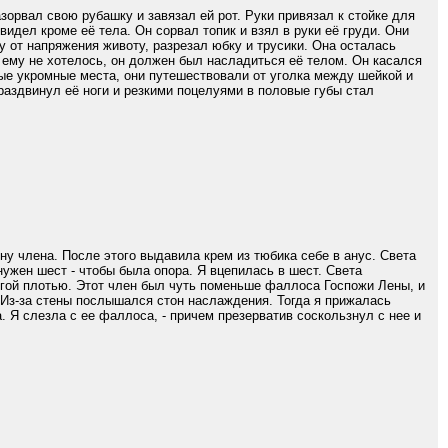
зорвал свою рубашку и завязал ей рот. Руки привязал к стойке для
видел кроме её тела. Он сорвал топик и взял в руки её груди. Они
 от напряжения животу, разрезал юбку и трусики. Она осталась
о ему не хотелось, он должен был насладиться её телом. Он касался
мые укромные места, они путешествовали от уголка между шейкой и
раздвинул её ноги и резкими поцелуями в половые губы стал
ну члена. После этого выдавила крем из тюбика себе в анус. Света
 нужен шест - чтобы была опора. Я вцепилась в шест. Света
ругой плотью. Этот член был чуть поменьше фаллоса Госпожи Лены, и
 Из-за стены послышался стон наслаждения. Тогда я прижалась
. Я слезла с ее фаллоса, - причем презерватив соскользнул с нее и