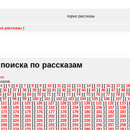
порно рассказы
ые рассказы
|
 поиска по рассказам
нию
сказов
[
4
]
[
5
]
[
6
]
[
7
]
[
8
]
[
9
]
[
10
]
[
11
]
[
12
]
[
13
]
[
14
]
[
15
]
[
16
]
[
17
]
[
18
]
[
36
]
[
37
]
[
38
]
[
39
]
[
40
]
[
41
]
[
42
]
[
43
]
[
44
]
[
45
]
[
46
]
[
47
]
[
48
]
6
]
[
67
]
[
68
]
[
69
]
[
70
]
[
71
]
[
72
]
[
73
]
[
74
]
[
75
]
[
76
]
[
77
]
[
78
]
[
79
]
[
97
]
[
98
]
[
99
]
[
100
]
[
101
]
[
102
]
[
103
]
[
104
]
[
105
]
[
106
]
[
107
]
[
1
[
123
]
[
124
]
[
125
]
[
126
]
[
127
]
[
128
]
[
129
]
[
130
]
[
131
]
[
132
]
[
133
]
[
148
]
[
149
]
[
150
]
[
151
]
[
152
]
[
153
]
[
154
]
[
155
]
[
156
]
[
157
]
[
158
]
[
173
]
[
174
]
[
175
]
[
176
]
[
177
]
[
178
]
[
179
]
[
180
]
[
181
]
[
182
]
[
183
]
[
198
]
[
199
]
[
200
]
[
201
]
[
202
]
[
203
]
[
204
]
[
205
]
[
206
]
[
207
]
[
208
]
[
223
]
[
224
]
[
225
]
[
226
]
[
227
]
[
228
]
[
229
]
[
230
]
[
231
]
[
232
]
[
233
]
[
248
]
[
249
]
[
250
]
[
251
]
[
252
]
[
253
]
[
254
]
[
255
]
[
256
]
[
257
]
[
258
]
[
273
]
[
274
]
[
275
]
[
276
]
[
277
]
[
278
]
[
279
]
[
280
]
[
281
]
[
282
]
[
283
]