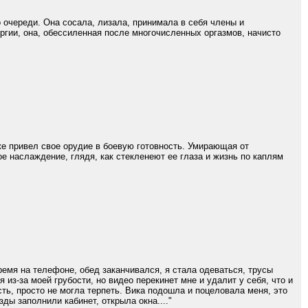
 очереди. Она сосала, лизала, принимала в себя члены и
оргии, она, обессиленная после многочисленных оргазмов, начисто
 же привел свое орудие в боевую готовность. Умирающая от
ое наслаждение, глядя, как стекленеют ее глаза и жизнь по каплям
ремя на телефоне, обед заканчивался, я стала одеваться, трусы
 из-за моей грубости, но видео перекинет мне и удалит у себя, что и
ть, просто не могла терпеть. Вика подошла и поцеловала меня, это
ды заполнили кабинет, открыла окна...."