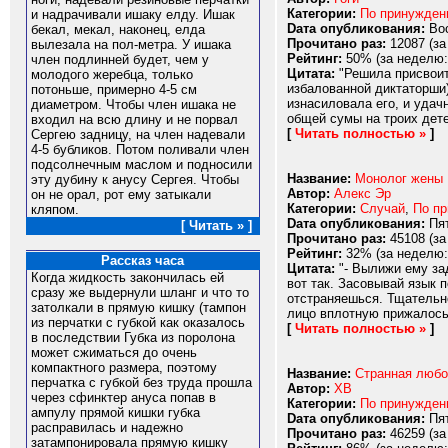
Категории:
По принужде
и надрачивали ишаку елду. Ишак
Dата опубликования:
Вос
бекал, мекал, наконец, елда
Прочитано раз:
12087 (за
вылезала на пол-метра. У ишака
Рейтинг:
50% (за неделю:
член подлинней будет, чем у
Цитата:
"Решила присвоит
молодого жеребца, только
избалованной диктаторши)
потоньше, примерно 4-5 см
изнасиловала его, и удач
диаметром. Чтобы член ишака не
общей сумы на троих детей
входил на всю длину и не порвал
[
Читать полностью »
]
Сергею задницу, на член надевали
4-5 бубликов. Потом поливали член
подсолнечным маслом и подносили
Название:
Монолог жены
эту дубину к анусу Сергея. Чтобы
Автор:
Алекс Эр
он не орал, рот ему затыкали
Категории:
Случай
,
По п
кляпом.
Dата опубликования:
Пят
[ Читать » ]
Прочитано раз:
45108 (за
Рейтинг:
32% (за неделю:
Рассказ часа
Цитата:
"- Вылижи ему за
Когда жидкость закончилась ей
вот так. Засовывай язык 
сразу же выдернули шланг и что то
отстраняешься. Тщательно
затолкали в прямую кишку (тампон
лицо вплотную прижалос
из перчатки с губкой как оказалось
[
Читать полностью »
]
в последствии Губка из поролона
может сжиматься до очень
компактного размера, поэтому
Название:
Странная любо
перчатка с губкой без труда прошла
Автор:
XB
через сфинктер ануса попав в
Категории:
По принужде
ампулу прямой кишки губка
Dата опубликования:
Пят
расправилась и надежно
Прочитано раз:
46259 (за
затампонировала прямую кишку