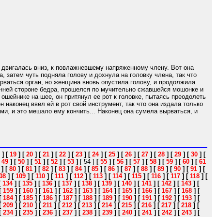
о, двигалась вниз, к повлажневшему напряженному члену. Вот она
 затем чуть подняла голову и дохнула на головку члена, так что
орваться орган, но женщина вновь опустила голову, и продолжила
ренней стороне бедра, прошелся по мучительно сжавшейся мошонке и
 ошейнике на шее, он притянул ее рот к головке, пытаясь преодолеть
н наконец ввел ей в рот свой инструмент, так что она издала только
ми, и это мешало ему кончить... Наконец она сумела вырваться, и
]
[
19
]
[
20
]
[
21
]
[
22
]
[
23
]
[
24
]
[
25
]
[
26
]
[
27
]
[
28
]
[
29
]
[
30
]
[
[
49
]
[
50
]
[
51
]
[
52
]
[
53
]
[ 54 ]
[
55
]
[
56
]
[
57
]
[
58
]
[
59
]
[
60
]
[
61
]
[
80
]
[
81
]
[
82
]
[
83
]
[
84
]
[
85
]
[
86
]
[
87
]
[
88
]
[
89
]
[
90
]
[
91
]
[
08
]
[
109
]
[
110
]
[
111
]
[
112
]
[
113
]
[
114
]
[
115
]
[
116
]
[
117
]
[
118
]
[
[
134
]
[
135
]
[
136
]
[
137
]
[
138
]
[
139
]
[
140
]
[
141
]
[
142
]
[
143
]
[
[
159
]
[
160
]
[
161
]
[
162
]
[
163
]
[
164
]
[
165
]
[
166
]
[
167
]
[
168
]
[
[
184
]
[
185
]
[
186
]
[
187
]
[
188
]
[
189
]
[
190
]
[
191
]
[
192
]
[
193
]
[
[
209
]
[
210
]
[
211
]
[
212
]
[
213
]
[
214
]
[
215
]
[
216
]
[
217
]
[
218
]
[
[
234
]
[
235
]
[
236
]
[
237
]
[
238
]
[
239
]
[
240
]
[
241
]
[
242
]
[
243
]
[