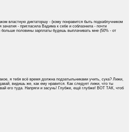
ом властную диктаторшу - (кому понравится быть подкаблучником
 зачатия - пригласила Вадима к себе и соблазнила - почти
ли больше половины зарплаты будешь выплачивать мне (50% - от
кое, я тебя всё время должна подзатыльниками учить, сука? Лижи,
давай, видишь же, как ему нравится. Как следует лижи, что ты
ай его туда. Напряги и засунь! Глубже, ещё глубже! ВОТ ТАК, чтоб