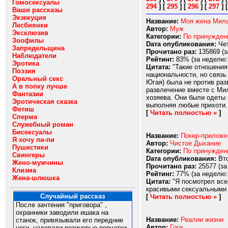
Гомосексуалы
294
]
[
295
]
[
296
]
[
297
]
Ваши рассказы
Экзекуция
Название:
Моя жена Мил
Лесбиянки
Автор:
Муж
Эксклюзив
Категории:
По принужде
Зоофилы
Dата опубликования:
Чет
Запредельщина
Прочитано раз:
135869 (з
Наблюдатели
Рейтинг:
83% (за неделю:
Эротика
Цитата:
"Такие отношения
Поэзия
национальности, но связь
Оральный секс
Югая) была не против раз
А в попку лучше
развлечение вместе с Мил
Фантазии
хозяева. Они были одеты 
Эротическая сказка
выполняя любые прихоти..
Фетиш
[
Читать полностью »
]
Сперма
Служебный роман
Бисексуалы
Название:
Покер-приложе
Я хочу пи-пи
Автор:
Чистое Дыхание
Пушистики
Категории:
По принужде
Свингеры
Dата опубликования:
Вто
Жено-мужчины
Прочитано раз:
25577 (за
Клизма
Рейтинг:
77% (за неделю:
Жена-шлюшка
Цитата:
"Я посмотрел все
красивыми сексуальными с
Случайный рассказ
[
Читать полностью »
]
После зачтения "приговора" ,
охранники заводили ишака на
Название:
Реалии жизни
станок, привязывали его передние
Автор:
Гоги
ноги, надевали резиновые перчатки