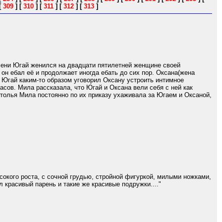
[
309
]
[
310
]
[
311
]
[
312
]
[
313
]
сени Югай женился на двадцати пятилетней женщине своей
 он ебал её и продолжает иногда ебать до сих пор. Оксана(жена
о Югай каким-то образом уговорил Оксану устроить интимное
асов. Мила рассказала, что Югай и Оксана вели себя с ней как
столья Мила постоянно по их приказу ухаживала за Югаем и Оксаной,
окого роста, с сочной грудью, стройной фигуркой, милыми ножками,
 красивый парень и такие же красивые подружки...."