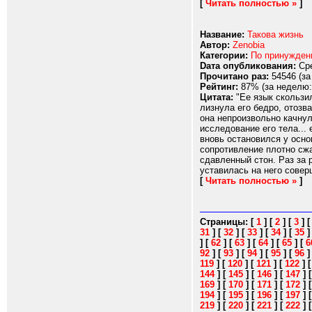
[
Читать полностью »
]
Название:
Такова жизнь
Автор:
Zenobia
Категории:
По принужде
Dата опубликования:
Сре
Прочитано раз:
54546 (за
Рейтинг:
87% (за неделю:
Цитата:
"Ее язык скользил
лизнула его бедро, отозв
она непроизвольно качнул
исследование его тела...
вновь остановился у осно
сопротивление плотно сжат
сдавленный стон. Раз за 
уставилась на него совер
[
Читать полностью »
]
Страницы:
[
1
]
[
2
]
[
3
]
31
]
[
32
]
[
33
]
[
34
]
[
35
]
[
62
]
[
63
]
[
64
]
[
65
]
[
6
92
]
[
93
]
[
94
]
[
95
]
[
96
119
]
[
120
]
[
121
]
[
122
]
144
]
[
145
]
[
146
]
[
147
]
169
]
[
170
]
[
171
]
[
172
]
194
]
[
195
]
[
196
]
[
197
]
219
]
[
220
]
[
221
]
[
222
]