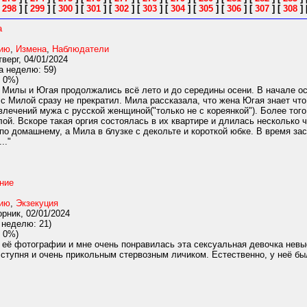
[
298
]
[
299
]
[
300
]
[
301
]
[
302
]
[
303
]
[
304
]
[
305
]
[
306
]
[
307
]
[
308
]
а
нию
,
Измена
,
Наблюдатели
верг, 04/01/2024
а неделю: 59)
 0%)
 Милы и Югая продолжались всё лето и до середины осени. В начале о
 с Милой сразу не прекратил. Мила рассказала, что жена Югая знает что
влечений мужа с русской женщиной("только не с кореянкой"). Более тог
ой. Вскоре такая оргия состоялась в их квартире и длилась несколько ч
по домашнему, а Мила в блузке с декольте и короткой юбке. В время за
.."
ние
нию
,
Экзекуция
рник, 02/01/2024
 неделю: 21)
 0%)
 её фотографии и мне очень понравилась эта сексуальная девочка невыс
тупня и очень прикольным стервозным личиком. Естественно, у неё был