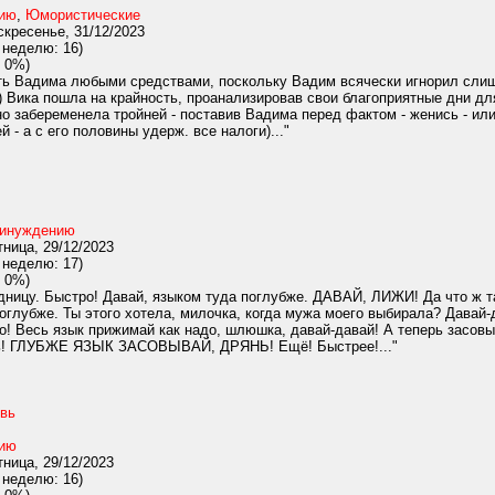
нию
,
Юмористические
кресенье, 31/12/2023
 неделю: 16)
 0%)
ь Вадима любыми средствами, поскольку Вадим всячески игнорил слишк
 Вика пошла на крайность, проанализировав свои благоприятные дни для
но забеременела тройней - поставив Вадима перед фактом - женись - и
 - а с его половины удерж. все налоги)..."
ринуждению
ница, 29/12/2023
 неделю: 17)
 0%)
дницу. Быстро! Давай, языком туда поглубже. ДАВАЙ, ЛИЖИ! Да что ж та
поглубже. Ты этого хотела, милочка, когда мужа моего выбирала? Давай-
! Весь язык прижимай как надо, шлюшка, давай-давай! А теперь засовыв
ь! ГЛУБЖЕ ЯЗЫК ЗАСОВЫВАЙ, ДРЯНЬ! Ещё! Быстрее!..."
вь
нию
ница, 29/12/2023
 неделю: 16)