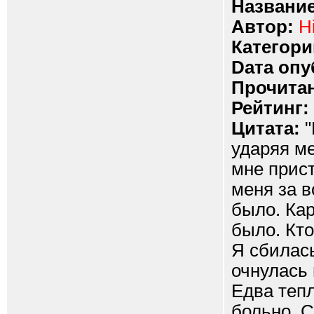
Название
Автор:
H
Категори
Dата опу
Прочитан
Рейтинг:
Цитата:
"
ударяя ме
мне прист
меня за в
было. Кар
было. Кто 
Я сбилась
очнулась 
Едва тепл
больно. С