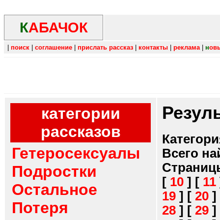
К
АБАЧОК
|
поиск
|
соглашение
|
прислать рассказ
|
контакты
|
реклама
|
н
ов
Резул
категории
рассказов
Категори
Гетеросексуалы
Всего на
Страниц
Подростки
[
10
]
[
11
Остальное
19
]
[
20
]
Потеря
28
]
[
29
]