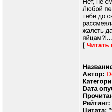
Нет, не с
Любой пес
тебе до с
рассмеяла
жалеть да
яйцам?!...
[
Читать
Название
Автор:
D
Категори
Dата опу
Прочитан
Рейтинг:
Цитата:
"