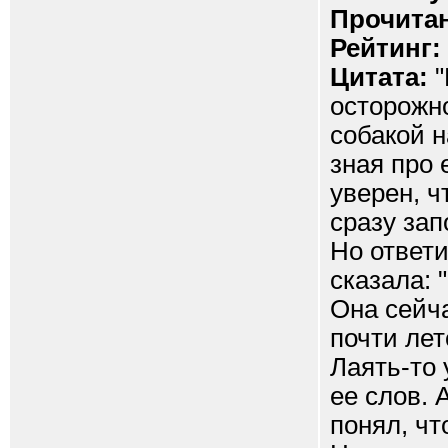
Прочитан
Рейтинг:
Цитата:
"
осторожн
собакой н
зная про 
уверен, ч
сразу зап
Но ответи
сказала: 
Она сейча
почти лет
Лаять-то 
ее слов. 
понял, чт