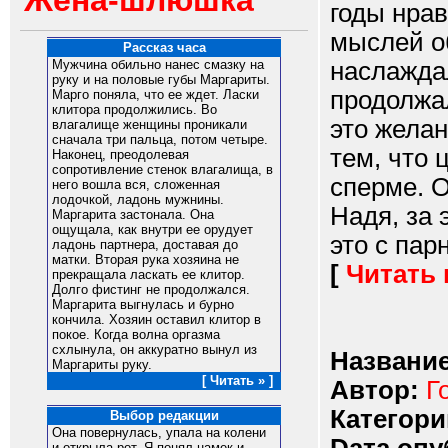
Жена-шлюшка
годы нрав
мыслей об
Рассказ часа
наслаждал
Мужчина обильно нанес смазку на
руку и на половые губы Маргариты.
продолжал
Марго поняла, что ее ждет. Ласки
клитора продолжились. Во
это жела
влагалище женщины проникали
сначала три пальца, потом четыре.
тем, что 
Наконец, преодолевая
сопротивление стенок влагалища, в
сперме. О
него вошла вся, сложенная
лодочкой, ладонь мужнины.
Надя, за 
Маргарита застонала. Она
ощущала, как внутри ее орудует
это с парн
ладонь партнера, доставая до
матки. Вторая рука хозяина не
[
Читать
прекращала ласкать ее клитор.
Долго фистинг не продолжался.
Маргарита выгнулась и бурно
кончила. Хозяин оставил клитор в
покое. Когда волна оргазма
схлынула, он аккуратно вынул из
Название
Маргариты руку.
[ Читать » ]
Автор:
Г
Категори
Выбор редакции
Она повернулась, упала на колени
и открыла рот. Я понял намек и