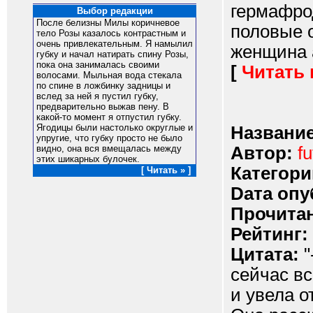
гермафро
Выбор редакции
После белизны Милы коричневое
половые о
тело Розы казалось контрастным и
очень привлекательным. Я намылил
женщина а
губку и начал натирать спину Розы,
пока она занималась своими
[
Читать
волосами. Мыльная вода стекала
по спине в ложбинку задницы и
вслед за ней я пустил губку,
предварительно выжав пену. В
какой-то момент я отпустил губку.
Ягодицы были настолько округлые и
Название
упругие, что губку просто не было
Автор:
fu
видно, она вся вмещалась между
этих шикарных булочек.
Категори
[ Читать » ]
Dата опу
Прочитан
Рейтинг:
Цитата:
"
сейчас вс
и увела о