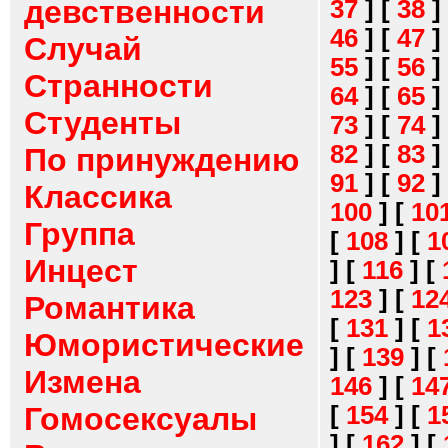
девственности
37
]
[
38
]
46
]
[
47
]
Случай
55
]
[
56
]
Странности
64
]
[
65
]
Студенты
73
]
[
74
]
82
]
[
83
]
По принуждению
91
]
[
92
]
Классика
100
]
[
10
Группа
[
108
]
[
1
Инцест
]
[
116
]
[
123
]
[
12
Романтика
[
131
]
[
1
Юмористические
]
[
139
]
[
Измена
146
]
[
14
[
154
]
[
1
Гомосексуалы
]
[
162
]
[