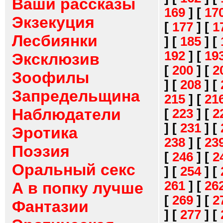
Ваши рассказы
169
]
[
17
Экзекуция
[
177
]
[
1
Лесбиянки
]
[
185
]
[
192
]
[
19
Эксклюзив
[
200
]
[
2
Зоофилы
]
[
208
]
[
Запредельщина
215
]
[
21
Наблюдатели
[
223
]
[
2
]
[
231
]
[
Эротика
238
]
[
23
Поэзия
[
246
]
[
2
Оральный секс
]
[
254
]
[
261
]
[
26
А в попку лучше
[
269
]
[
2
Фантазии
]
[
277
]
[