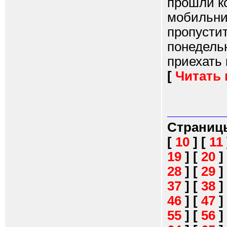
прошли ко
мобильник
пропустит
понедельн
приехать 
[
Читать
Страниц
[
10
]
[
11
19
]
[
20
]
28
]
[
29
]
37
]
[
38
]
46
]
[
47
]
55
]
[
56
]