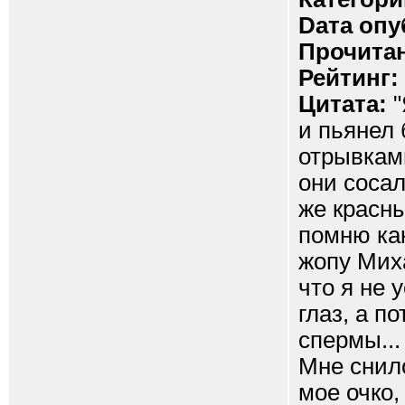
Dата опу
Прочитан
Рейтинг:
Цитата:
"
и пьянел 
отрывкам
они сосал
же красны
помню ка
жопу Миха
что я не 
глаз, а п
спермы...
Мне снило
мое очко,