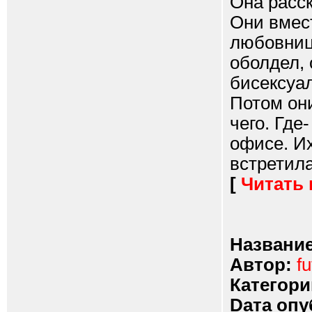
Она расск
Они вмес
любовница
оболдел, 
бисексуал
Потом они
чего. Где
офисе. Их
встретила
[
Читать
Название
Автор:
fu
Категори
Dата опу