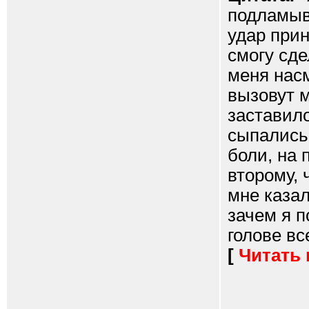
подламыв
удар прин
смогу сде
меня насм
вызовут 
заставило
сыпались 
боли, на 
второму, 
мне казал
зачем я п
голове вс
[
Читать