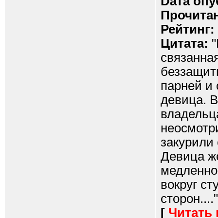
Dата опу
Прочитан
Рейтинг:
Цитата:
"
связанная
беззащит
парней и
девица. В
владельца
неосмотри
закурили 
Девица ж
медленно
вокруг ст
сторон...."
[
Читать