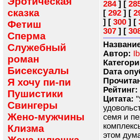
Эротическая
284
]
[
28
сказка
[
292
]
[
2
]
[
300
]
[
Фетиш
307
]
[
30
Сперма
Название
Служебный
Автор:
I
роман
Категори
Бисексуалы
Dата опу
Прочитан
Я хочу пи-пи
Рейтинг:
Пушистики
Цитата:
"
Свингеры
удовольст
Жено-мужчины
семя и пе
комплексы
Клизма
этом дума