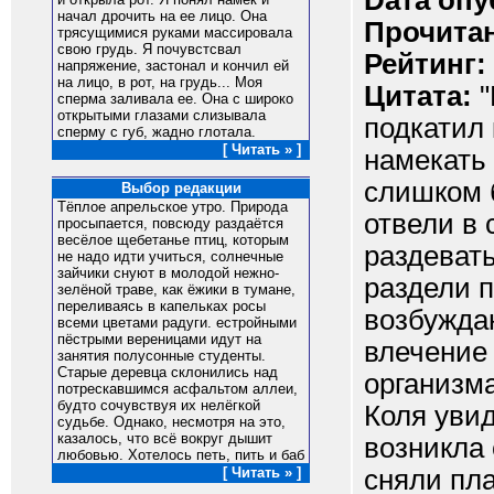
Dата опу
начал дрочить на ее лицо. Она
Прочитан
трясущимися руками массировала
свою грудь. Я почувстсвал
Рейтинг:
напряжение, застонал и кончил ей
на лицо, в рот, на грудь... Моя
Цитата:
"
сперма заливала ее. Она с широко
открытыми глазами слизывала
подкатил 
сперму с губ, жадно глотала.
[ Читать » ]
намекать
слишком б
Выбор редакции
Тёплое апрельское утро. Природа
отвели в
просыпается, повсюду раздаётся
весёлое щебетанье птиц, которым
раздевать
не надо идти учиться, солнечные
зайчики снуют в молодой нежно-
раздели п
зелёной траве, как ёжики в тумане,
переливаясь в капельках росы
возбужда
всеми цветами радуги. естройными
пёстрыми вереницами идут на
влечение
занятия полусонные студенты.
Старые деpевца склонились над
организма
потрескавшимся асфальтом аллеи,
будто сочувствуя их нелёгкой
Коля увид
судьбе. Однако, несмотря на это,
казалось, что всё вокруг дышит
возникла 
любовью. Хотелось петь, пить и баб
сняли пла
[ Читать » ]