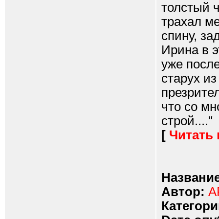
толстый 
трахал ме
спину, за
Ирина в э
уже после
старух из
презрител
что со мн
строй...."
[
Читать
Название
Автор:
A
Категори