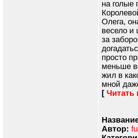
на голые 
Королевой
Олега, о
весело и 
за заборо
догадатьс
просто пр
меньше вс
жил в как
мной даже
[
Читать
Название
Автор:
fu
Категори