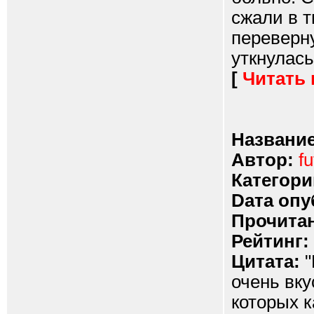
сжали в т
переверну
уткнулась
[
Читать
Название
Автор:
fu
Категори
Dата опу
Прочитан
Рейтинг:
Цитата:
"
очень вку
которых к