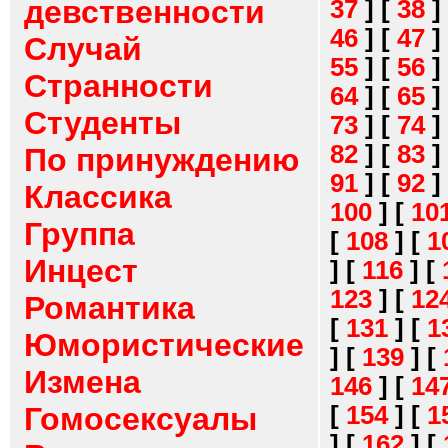
девственности
37
]
[
38
]
46
]
[
47
]
Случай
55
]
[
56
]
Странности
64
]
[
65
]
Студенты
73
]
[
74
]
82
]
[
83
]
По принуждению
91
]
[
92
]
Классика
100
]
[
10
Группа
[
108
]
[
1
Инцест
]
[
116
]
[
123
]
[
12
Романтика
[
131
]
[
1
Юмористические
]
[
139
]
[
Измена
146
]
[
14
[
154
]
[
1
Гомосексуалы
]
[
162
]
[