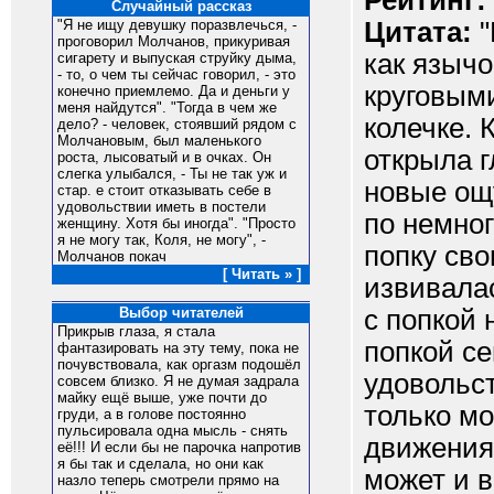
Рейтинг:
Случайный рассказ
Цитата:
"
"Я не ищу девушку поразвлечься, -
проговорил Молчанов, прикуривая
как язычо
сигарету и выпуская струйку дыма,
- то, о чем ты сейчас говорил, - это
круговым
конечно приемлемо. Да и деньги у
меня найдутся". "Тогда в чем же
колечке. 
дело? - человек, стоявший рядом с
Молчановым, был маленького
открыла г
роста, лысоватый и в очках. Он
слегка улыбался, - Ты не так уж и
новые ощ
стар. е стоит отказывать себе в
удовольствии иметь в постели
по немног
женщину. Хотя бы иногда". "Просто
я не могу так, Коля, не могу", -
попку сво
Молчанов покач
[ Читать » ]
извивалас
с попкой 
Выбор читателей
Прикрыв глаза, я стала
попкой с
фантазировать на эту тему, пока не
почувствовала, как оргазм подошёл
удовольст
совсем близко. Я не думая задрала
майку ещё выше, уже почти до
только м
груди, а в голове постоянно
пульсировала одна мысль - снять
движения 
её!!! И если бы не парочка напротив
я бы так и сделала, но они как
может и в
назло теперь смотрели прямо на