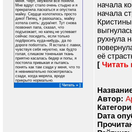
меня. Чёрт, неужели всё поняли.
начала ко
Мне вдруг стало очень стыдно и я
прекратила ласкаться и опустила
начала ст
майку. Сердце колотилось просто
дико! Пипец, я разошлась, майку
Кристины
хотела снять: дура/нет. Тут снова
позвонил папа, сказал, что
выгнулась
подъезжает, но капец не успевает
сейчас посидеть, если только
рухнула н
подбросить куда-нибудь, да по
дороге поболтать. Я встала с лавки,
повернул
чувствуя себя неуютно, как будто
голая, слишком тоненькая ткань
её страст
приятно касалась бедер и попы, я
[
Читать
постояла привыкая и пытаясь
понять как там сзади у меня, что то
я невнимательно посмотрелась
сзади, когда меряла, вроде
прикрыто нормально.
[ Читать » ]
Название
Автор:
А
Категори
Dата опу
Прочитан