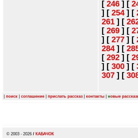
[
246
]
[
2
]
[
254
]
[
261
]
[
26
[
269
]
[
2
]
[
277
]
[
284
]
[
28
[
292
]
[
2
]
[
300
]
[
307
]
[
30
|
поиск
|
соглашение
|
прислать рассказ
|
контакты
|
н
овые расска
© 2003 - 2026
/
КАБАЧОК