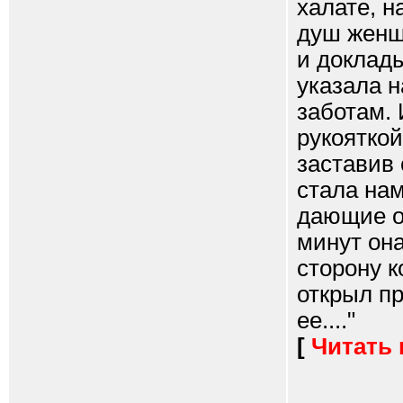
халате, н
душ женщи
и доклад
указала н
заботам.
рукояткой
заставив 
стала нам
дающие о
минут она
сторону к
открыл п
ее...."
[
Читать