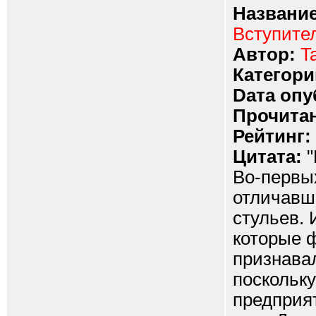
Название
Вступите
Автор:
T
Категори
Dата опу
Прочитан
Рейтинг:
Цитата:
"
Во-первых
отличавш
стульев. 
которые 
признавал
поскольк
предприят