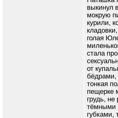
выкинул в
мокрую пи
курили, к
кладовки
голая Юле
миленькой
стала пр
сексуальн
от купаль
бёдрами, 
тонкая п
пещерке 
грудь, н
тёмными 
губками,