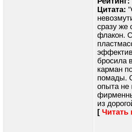
Рейтинг:
Цитата:
"
невозмут
сразу же 
флакон. С
пластмас
эффективн
бросила в
карман по
помады. С
опыта не 
фирменны
из дорогой
[
Читать