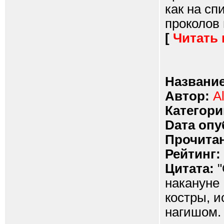
как на сп
проколов в
[
Читать
Название
Автор:
A
Категори
Dата опу
Прочитан
Рейтинг:
Цитата:
"
накануне 
костры, и
нагишом. 