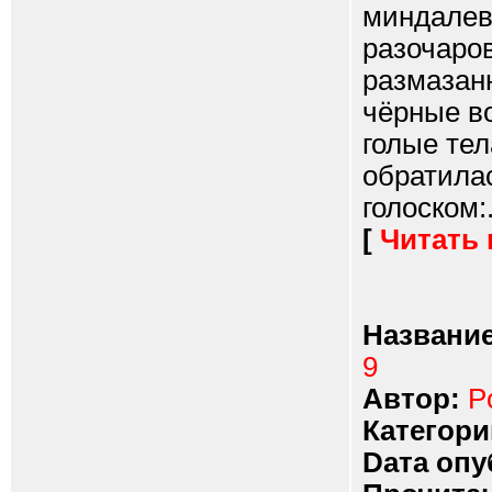
миндалев
разочаров
размазан
чёрные в
голые тел
обратила
голоском:.
[
Читать
Название
9
Автор:
P
Категори
Dата опу