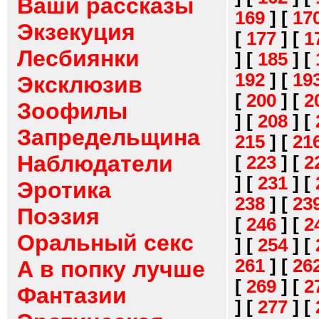
Ваши рассказы
169
]
[
17
Экзекуция
[
177
]
[
1
Лесбиянки
]
[
185
]
[
192
]
[
19
Эксклюзив
[
200
]
[
2
Зоофилы
]
[
208
]
[
Запредельщина
215
]
[
21
Наблюдатели
[
223
]
[
2
]
[
231
]
[
Эротика
238
]
[
23
Поэзия
[
246
]
[
2
Оральный секс
]
[
254
]
[
261
]
[
26
А в попку лучше
[
269
]
[
2
Фантазии
]
[
277
]
[