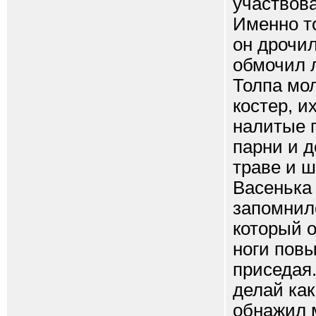
участвов
Именно то
он дрочил
обмочил 
Толпа мо
костер, и
налитые г
парни и д
траве и ш
Васенька 
запомнилс
который о
ноги повы
приседая.
делай как
обнажил м