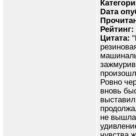
Категори
Dата опу
Прочитан
Рейтинг:
Цитата:
"
резиновая
машиналь
зажмурив 
произошло
Ровно чер
вновь быс
выставил 
продолжал
не вышла 
удивлени
чувства ж