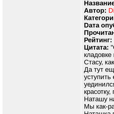
Название
Автор:
D
Категори
Dата опу
Прочитан
Рейтинг:
Цитата:
"
кладовке 
Стасу, ка
Да тут ещ
уступить 
уединился
красотку,
Наташу н
Мы как-ра
Наташка п