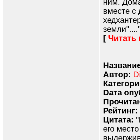
ним. Дом
вместе с 
хедханте
земли"....
[
Читать
Название
Автор:
D
Категори
Dата опу
Прочитан
Рейтинг:
Цитата:
"
его место
выдержив