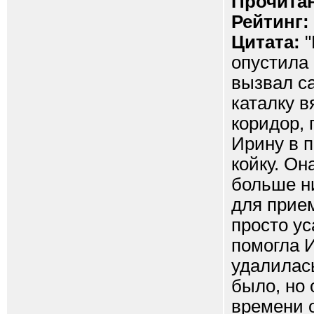
Прочитан
Рейтинг:
Цитата:
"
опустила 
вызвал са
каталку в
коридор, 
Ирину в п
койку. Он
больше ни
для прием
просто ус
помогла И
удалилась
было, но 
времени о