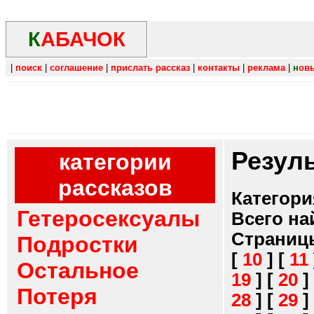
К
АБАЧОК
|
поиск
|
соглашение
|
прислать рассказ
|
контакты
|
реклама
|
н
ов
Резул
категории
рассказов
Категори
Гетеросексуалы
Всего на
Страниц
Подростки
[
10
]
[
11
Остальное
19
]
[
20
]
Потеря
28
]
[
29
]