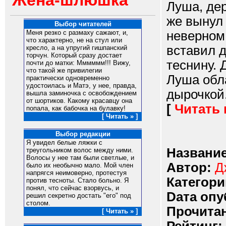
Жена-шлюшка
Луша, дер
же вынул 
Выбор читателей
неверном 
Меня резко с размаху сажают, и,
что характерно, не на стул или
вставил д
кресло, а на упругий гишпанский
торчун. Который сразу достает
теснину. 
почти до матки: Мммммм!!! Вижу,
что такой же привилегии
Луша обл
практически одновременно
удостоилась и Матэ, у нее, правда,
дырочкой.
вышла заминочка с освобождением
от шортиков. Какому красавцу она
[
Читать
попала, как бабочка на булавку!
[ Читать » ]
Выбор редакции
Я увидел белые ляжки с
Название
треугольником волос между ними.
Волосы у нее там были светлые, и
Автор:
Д
было их необычно мало. Мой член
напрягся неимоверно, протестуя
Категори
против тесноты. Стало больно. Я
понял, что сейчас взорвусь, и
Dата опу
решил секретно достать "его" под
столом.
Прочитан
[ Читать » ]