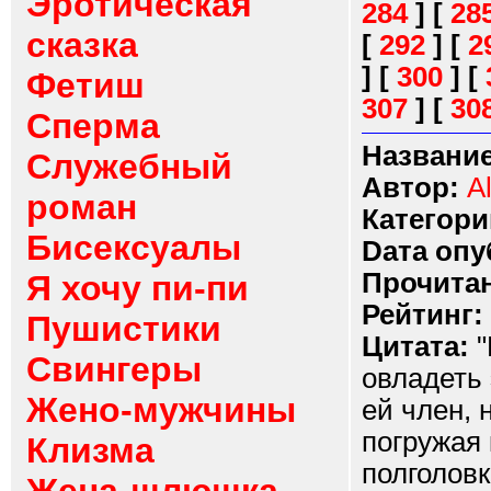
Эротическая
284
]
[
28
сказка
[
292
]
[
2
]
[
300
]
[
Фетиш
307
]
[
30
Сперма
Название
Служебный
Автор:
A
роман
Категори
Бисексуалы
Dата опу
Прочитан
Я хочу пи-пи
Рейтинг:
Пушистики
Цитата:
"
Свингеры
овладеть 
Жено-мужчины
ей член, 
погружая 
Клизма
полголовк