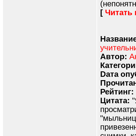
(непонятн
[
Читать
Название
учительн
Автор:
А
Категори
Dата опу
Прочитан
Рейтинг:
Цитата:
"
просматр
"мыльниц
привезен
снимки, к