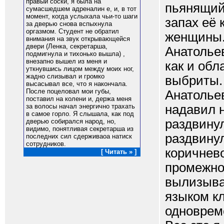
правый соски, я была на
пьянящий
сумасшедшем адреналин е, и, в тот
момент, когда услыхала чьи-то шаги
запах её 
за дверью снова вспыхнула
оргазмом. Студент не обратил
женщины.
внимания на звук открывающейся
двери (Ленка, секретарша,
Анатольев
подмигнула и тихонько вышла) ,
внезапно вышел из меня и
как и обл
уткнувшись лицом между моих ног,
жадно слизывал и громко
выбриты. 
высасывал все, что я накончала.
После поцеловал мои губы,
Анатольев
поставил на колени и, держа меня
надавил н
за волосы начал энергично трахать
в самое горло. Я слышала, как под
раздвинул
дверью собирался народ, но,
видимо, понятливая секретарша из
раздвину
последних сил сдерживаоа натиск
сотрудников.
коричнево
[ Читать » ]
промежнос
вылизыва
языком к
одноврем