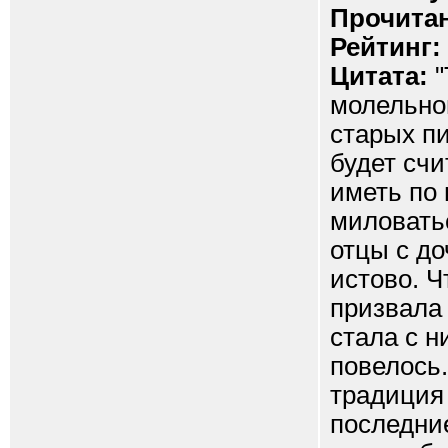
Прочитан
Рейтинг:
Цитата:
"
молельно
старых пи
будет сч
иметь по 
миловатьс
отцы с до
истово. Ч
призвала 
стала с н
повелось.
традиция 
последние