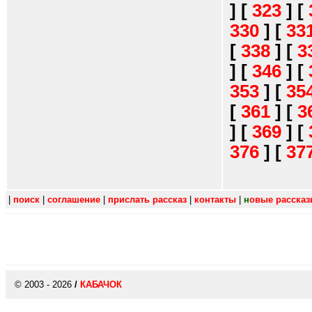
]
[
323
]
[
330
]
[
33
[
338
]
[
3
]
[
346
]
[
353
]
[
35
[
361
]
[
3
]
[
369
]
[
376
]
[
37
|
поиск
|
соглашение
|
прислать рассказ
|
контакты
|
н
овые расска
© 2003 - 2026
/
КАБАЧОК