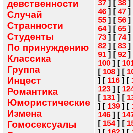
девственности
37
]
[
38
]
46
]
[
47
]
Случай
55
]
[
56
]
Странности
64
]
[
65
]
Студенты
73
]
[
74
]
82
]
[
83
]
По принуждению
91
]
[
92
]
Классика
100
]
[
10
Группа
[
108
]
[
1
Инцест
]
[
116
]
[
123
]
[
12
Романтика
[
131
]
[
1
Юмористические
]
[
139
]
[
Измена
146
]
[
14
[
154
]
[
1
Гомосексуалы
]
[
162
]
[