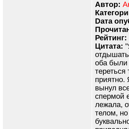
Автор:
А
Категори
Dата опу
Прочитан
Рейтинг:
Цитата:
"
отдышать
оба были 
тереться 
приятно.
вынул вс
спермой е
лежала, о
телом, но
буквально