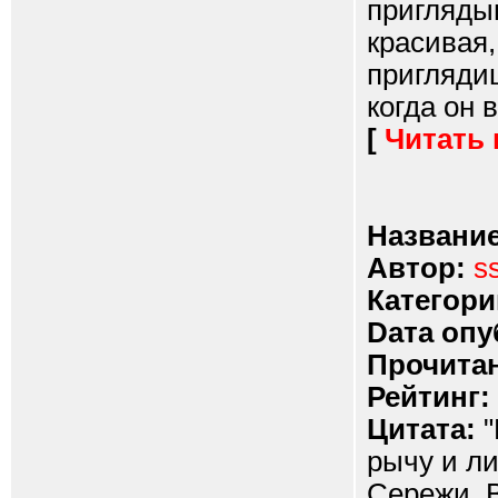
пригляды
красивая,
приглядиш
когда он во
[
Читать
Название
Автор:
s
Категори
Dата опу
Прочитан
Рейтинг:
Цитата:
"
рычу и л
Сережи. В