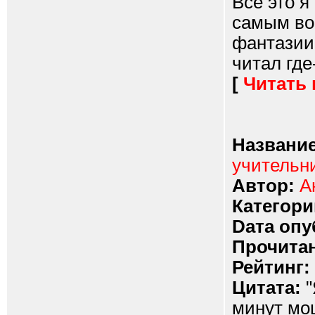
Все это я
самым во
фантазии,
читал где
[
Читать
Название
учительни
Автор:
А
Категори
Dата опу
Прочитан
Рейтинг:
Цитата:
"
минут мо