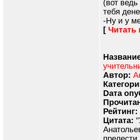
(вот ведь
тебя дене
-Ну и у ме
[
Читать
Название
учительн
Автор:
А
Категори
Dата опу
Прочитан
Рейтинг:
Цитата:
"
Анатолье
прелести