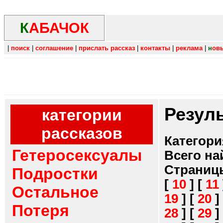
К
АБАЧОК
|
поиск
|
соглашение
|
прислать рассказ
|
контакты
|
реклама
|
н
ов
Резул
категории
рассказов
Категори
Гетеросексуалы
Всего на
Страниц
Подростки
[
10
]
[
11
Остальное
19
]
[
20
]
Потеря
28
]
[
29
]