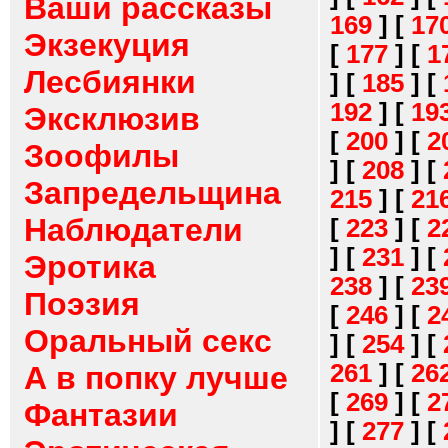
Ваши рассказы
169
]
[
17
Экзекуция
[
177
]
[
1
Лесбиянки
]
[
185
]
[
192
]
[
19
Эксклюзив
[
200
]
[
2
Зоофилы
]
[
208
]
[
Запредельщина
215
]
[
21
Наблюдатели
[
223
]
[
2
]
[
231
]
[
Эротика
238
]
[
23
Поэзия
[
246
]
[
2
Оральный секс
]
[
254
]
[
261
]
[
26
А в попку лучше
[
269
]
[
2
Фантазии
]
[
277
]
[