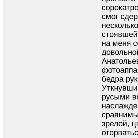
сорокатр
смог сдер
несколько
стоявшей
на меня 
довольно
Анатольев
фотоаппар
бедра рук
Уткнувшис
русыми в
наслажде
сравнимы
зрелой, 
оторватьс