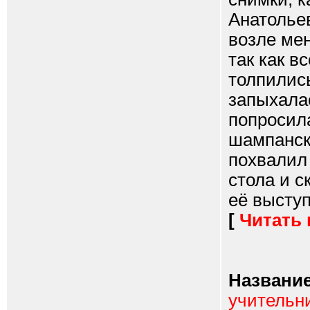
Анатольев
возле мен
так как в
толпились
запыхала
попросил
шампанск
похвалил 
стола и с
её выступ
[
Читать
Название
учительни