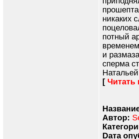
приподнял
прошепта
никаких с
поцеловал
потный ар
временем
и размаз
сперма с
Натальей 
[
Читать
Название
Автор:
S
Категори
Dата опу