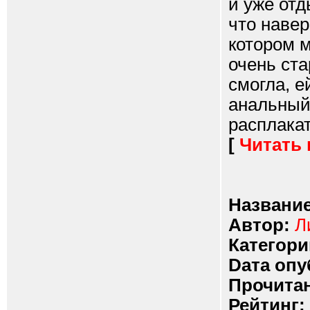
и уже от
что навер
котором м
очень ста
смогла, е
анальный 
расплакат
[
Читать
Название
Автор:
Л
Категори
Dата опу
Прочитан
Рейтинг: