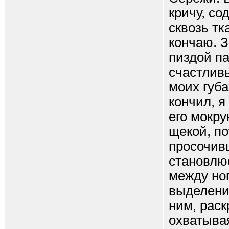
кричу, со
сквозь тк
кончаю. З
пиздой п
счастливы
моих губа
кончил, я
его мокр
щекой, по
просочив
становлюс
между ног
выделени
ним, рас
охватывая