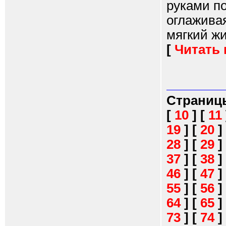
руками п
оглаживая
мягкий жив
[
Читать
Страниц
[
10
]
[
11
19
]
[
20
]
28
]
[
29
]
37
]
[
38
]
46
]
[
47
]
55
]
[
56
]
64
]
[
65
]
73
]
[
74
]