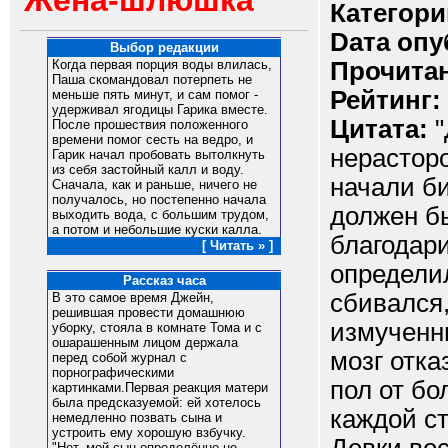
Жена-шлюшка
Категори
Dата опу
Выбор редакции
Прочитан
Когда первая порция воды влилась,
Паша скомандовал потерпеть не
Рейтинг:
меньше пять минут, и сам помог -
удерживал ягодицы Гарика вместе.
Цитата:
"
После прошествия положенного
времени помог сесть на ведро, и
нерасторо
Гарик начал пробовать вытолкнуть
из себя застойный калл и воду.
начали би
Сначала, как и раньше, ничего не
получалось, но постепенно начала
должен бы
выходить вода, с большим трудом,
а потом и небольшие куски калла.
благодари
[ Читать » ]
определил
Рассказ часа
сбивался,
В это самое время Джейн,
решившая провести домашнюю
измученн
уборку, стояла в комнате Тома и с
ошарашенным лицом держала
мозг отка
перед собой журнал с
порнографическими
пол от бо
картинками.Первая реакция матери
была предсказуемой: ей хотелось
каждой ст
немедленно позвать сына и
устроить ему хорошую взбучку.
"Нет, мой сын определённо не