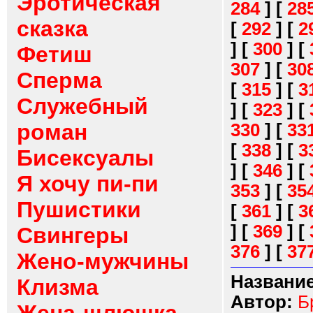
Эротическая
284
]
[
28
сказка
[
292
]
[
2
]
[
300
]
[
Фетиш
307
]
[
30
Сперма
[
315
]
[
3
Служебный
]
[
323
]
[
роман
330
]
[
33
[
338
]
[
3
Бисексуалы
]
[
346
]
[
Я хочу пи-пи
353
]
[
35
Пушистики
[
361
]
[
3
]
[
369
]
[
Свингеры
376
]
[
37
Жено-мужчины
Название
Клизма
Автор:
Б