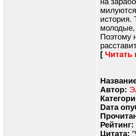
на зарабо
милуются 
история. 
молодые, 
Поэтому н
расставит
[
Читать
Название
Автор:
Э
Категори
Dата опу
Прочитан
Рейтинг:
Цитата:
"