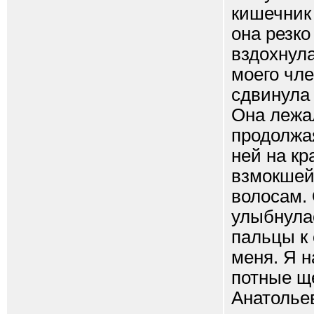
кишечник
она резко
вздохнула
моего чле
сдвинула 
Она лежа
продолжая
ней на кр
взмокшей
волосам. 
улыбнула
пальцы к 
меня. Я н
потные ще
Анатолье