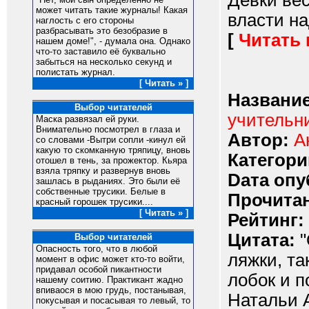
Девки вес
может читать такие журналы! Какая
власти на
наглость с его стороны
разбрасывать это безобразие в
[
Читать
нашем доме!", - думала она. Однако
что-то заставило её буквально
забыться на несколько секунд и
полистать журнал.
[ Читать » ]
Название
Выбор читателей
учительн
Маска развязал ей руки.
Внимательно посмотрел в глаза и
Автор:
А
со словами -Вытри сопли -кинул ей
какую то скомканную тряпицу, вновь
Категори
отошел в тень, за прожектор. Кьяра
взяла тряпку и развернув вновь
Dата опу
зашлась в рыданиях. Это были её
собственные трусики. Белые в
Прочитан
красный горошек трусики....
[ Читать » ]
Рейтинг:
Цитата:
"
Выбор читателей
Опасность того, что в любой
ляжки, та
момент в офис может кто-то войти,
придавал особой пикантности
лобок и п
нашему соитию. Практикант жадно
впиваося в мою грудь, постанывая,
Натальи 
покусывая и посасывая то левый, то