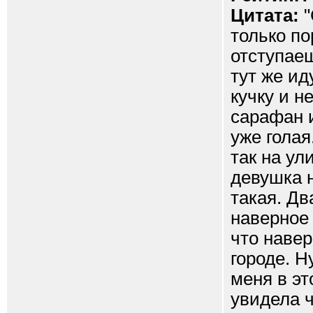
Цитата:
"
только по
отступаеш
тут же и
кучку и н
сарафан и
уже голая
так на ул
девушка н
такая. Дв
наверное 
что навер
городе. Н
меня в эт
увидела ч