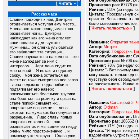
Dата опубликования:
Вто
[ Читать » ]
Прочитано раз:
67776 (за
Рейтинг:
83% (за неделю:
Цитата:
"Проскользнув скв
Рассказ часа
приятно. Вовка взял в ла
Славик подходит к ней, Дмитрий
было совершенно чистое, 
отодвигаеться уступая ему место...
[
Читать полностью »
]
Елена все также неподымая глаз
раздвигает ноги... Дмитрий
наблюдает как его жена оголяет
Название:
Открытая тайна
свои прелести для чужого
Автор:
Метрик
мужчины... он слегка улыбаеться
Категории:
Подростки
,
Го
его забавляет эта ситуация...
Dата опубликования:
Суб
Славик опускаеться на колени... его
Прочитано раз:
55706 (за
жена наблюдает за ним с
Рейтинг:
78% (за неделю:
интересом... Черт лена сидит ко
Цитата:
"- Вот почему мне
мне спиной. . Я встаю и подхожу
могу сказать только одно
сбоку. . моя жена остаеться на
чувствую себя свободным.
месте но тоже смотрит во все глаза.
не рассказывать. Иначе м
. лена подымает подол юбки и
[
Читать полностью »
]
подтягивает его наверх
показываються беленькие трусики. .
она береться за резинку и ерзая на
Название:
Санаторий-3. Ч
стале попкой снимает их. .
Автор:
Oldman
напряжение возрастает. . лена
Категории:
Подростки
,
Ин
смотрит на мужа как бы получая его
Dата опубликования:
Вто
разрешение. . Лицо славы прямо
Прочитано раз:
186562 (з
напротив ее коленей... она
Рейтинг:
71% (за неделю:
раздвигает их и мы видим ее пизду
Цитата:
"Я через тонкую 
очень мило подстриженную. . и
вздрагивать бугристый с
помоему уже мокрую. . Слава уже