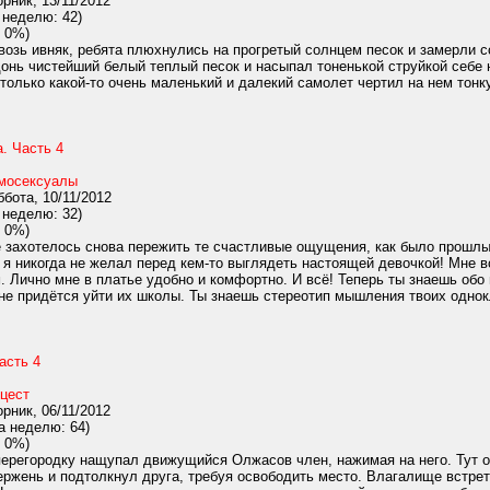
рник, 13/11/2012
 неделю: 42)
 0%)
озь ивняк, ребята плюхнулись на прогретый солнцем песок и замерли с
донь чистейший белый теплый песок и насыпал тоненькой струйкой себе н
только какой-то очень маленький и далекий самолет чертил на нем тонк
. Часть 4
мосексуалы
бота, 10/11/2012
 неделю: 32)
 0%)
 захотелось снова пережить те счастливые ощущения, как было прошлым
, я никогда не желал перед кем-то выглядеть настоящей девочкой! Мне в
 Лично мне в платье удобно и комфортно. И всё! Теперь ты знаешь обо 
не придётся уйти их школы. Ты знаешь стереотип мышления твоих однокл
асть 4
цест
рник, 06/11/2012
а неделю: 64)
 0%)
перегородку нащупал движущийся Олжасов член, нажимая на него. Тут о
тержень и подтолкнул друга, требуя освободить место. Влагалище встр