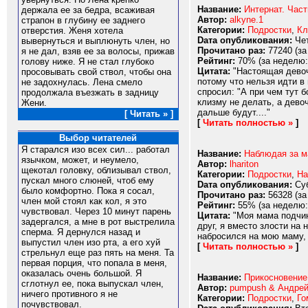
Название:
Интернат. Част
держала ее за бедра, всаживая
Автор:
alkyne.1
страпон в глубину ее заднего
Категории:
Подростки
,
Кл
отверстия. Женя хотела
Dата опубликования:
Чет
вывернуться и выплюнуть член, но
Прочитано раз:
77240 (за
я не дал, взяв ее за волосы, прижав
Рейтинг:
70% (за неделю:
голову ниже. Я не стал глубоко
Цитата:
"Настоящая девочк
просовывать свой ствол, чтобы она
потому что нельзя идти в 
не задохнулась. Лена смело
спросил: "А при чем тут 
продолжала въезжать в задницу
клизму не делать, а девоч
Жени.
дальше будут...."
[ Читать » ]
[
Читать полностью »
]
Выбор читателей
Я старался изо всех сил... работал
Название:
Наблюдая за м
язычком, может, и неумело,
Автор:
lhariton
щекотал головку, облизывал ствол,
Категории:
Подростки
,
На
пускал много слюней, чтоб ему
Dата опубликования:
Суб
было комфортно. Пока я сосал,
Прочитано раз:
56328 (за
член мой стоял как кол, я это
Рейтинг:
55% (за неделю:
чувствовал. Через 10 минут парень
Цитата:
"Моя мама подчин
задергался, а мне в рот выстрелила
друг, я вместо злости на
сперма. Я дернулся назад и
набросился на мою маму, 
выпустил член изо рта, а его хуй
[
Читать полностью »
]
стрельнул еще раз пять на меня. Та
первая порция, что попала в меня,
оказалась очень большой. Я
Название:
Прикосновение
сглотнул ее, пока выпускал член,
Автор:
pumpush & Андре
ничего противного я не
Категории:
Подростки
,
Го
почувствовал.