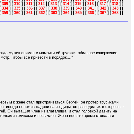
[
309
]
[
310
]
[
311
]
[
312
]
[
313
]
[
314
]
[
315
]
[
316
]
[
317
]
[
318
]
[
[
334
]
[
335
]
[
336
]
[
337
]
[
338
]
[
339
]
[
340
]
[
341
]
[
342
]
[
343
]
[
[
359
]
[
360
]
[
361
]
[
362
]
[
363
]
[
364
]
[
365
]
[
366
]
[
367
]
[
368
]
[
когда мужик снимал с мамочки её трусики, обильное извержение
мотр, чтобы все привести в порядок...."
Первым к жене стал пристраиваться Сергей, он протер трусиками
н, иногда положив ладони на ягодицы, он разводил их в стороны. -
гей. Он вытащил член из влагалища, и стал головкой давить на
 мелкими толчками и весь член. Жена все это время стонала и