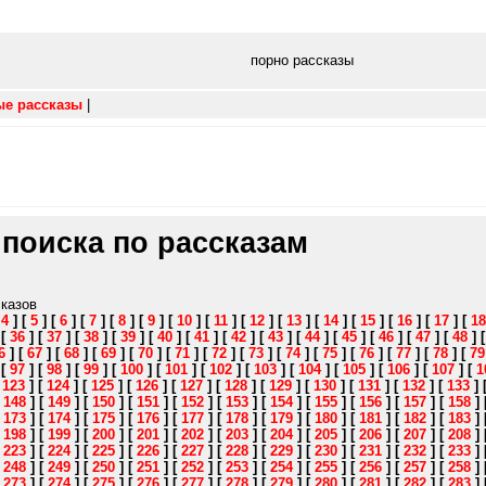
порно рассказы
ые рассказы
|
 поиска по рассказам
сказов
[
4
]
[
5
]
[
6
]
[
7
]
[
8
]
[
9
]
[
10
]
[
11
]
[
12
]
[
13
]
[
14
]
[
15
]
[
16
]
[
17
]
[
18
]
[
36
]
[
37
]
[
38
]
[
39
]
[
40
]
[
41
]
[
42
]
[
43
]
[
44
]
[
45
]
[
46
]
[
47
]
[
48
]
6
]
[
67
]
[
68
]
[
69
]
[
70
]
[
71
]
[
72
]
[
73
]
[
74
]
[
75
]
[
76
]
[
77
]
[
78
]
[
79
]
[
97
]
[
98
]
[
99
]
[
100
]
[
101
]
[
102
]
[
103
]
[
104
]
[
105
]
[
106
]
[
107
]
[
1
[
123
]
[
124
]
[
125
]
[
126
]
[
127
]
[
128
]
[
129
]
[
130
]
[
131
]
[
132
]
[
133
]
[
148
]
[
149
]
[
150
]
[
151
]
[
152
]
[
153
]
[
154
]
[
155
]
[
156
]
[
157
]
[
158
]
[
173
]
[
174
]
[
175
]
[
176
]
[
177
]
[
178
]
[
179
]
[
180
]
[
181
]
[
182
]
[
183
]
[
198
]
[
199
]
[
200
]
[
201
]
[
202
]
[
203
]
[
204
]
[
205
]
[
206
]
[
207
]
[
208
]
[
223
]
[
224
]
[
225
]
[
226
]
[
227
]
[
228
]
[
229
]
[
230
]
[
231
]
[
232
]
[
233
]
[
248
]
[
249
]
[
250
]
[
251
]
[
252
]
[
253
]
[
254
]
[
255
]
[
256
]
[
257
]
[
258
]
[
273
]
[
274
]
[
275
]
[
276
]
[
277
]
[
278
]
[
279
]
[
280
]
[
281
]
[
282
]
[
283
]