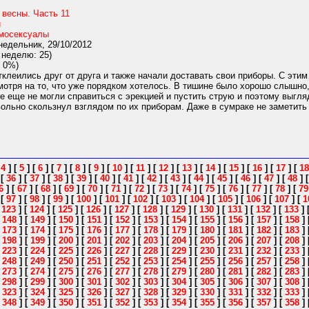
 весны. Часть 11
й
мосексуалы
едельник, 29/10/2012
 неделю: 25)
 0%)
клеились друг от друга и также начали доставать свои приборы. С этим
мотря на то, что уже порядком хотелось. В тишине было хорошо слышно
все еще не могли справиться с эрекцией и пустить струю и поэтому выг
ольно скользнул взглядом по их приборам. Даже в сумраке не заметит
[
4
]
[
5
]
[
6
]
[
7
]
[
8
]
[
9
]
[
10
]
[
11
]
[
12
]
[
13
]
[
14
]
[
15
]
[
16
]
[
17
]
[
18
]
[
36
]
[
37
]
[
38
]
[
39
]
[
40
]
[
41
]
[
42
]
[
43
]
[
44
]
[
45
]
[
46
]
[
47
]
[
48
]
6
]
[
67
]
[
68
]
[
69
]
[
70
]
[
71
]
[
72
]
[
73
]
[
74
]
[
75
]
[
76
]
[
77
]
[
78
]
[
79
]
[
97
]
[
98
]
[
99
]
[
100
]
[
101
]
[
102
]
[
103
]
[
104
]
[
105
]
[
106
]
[
107
]
[
1
[
123
]
[
124
]
[
125
]
[
126
]
[
127
]
[
128
]
[
129
]
[
130
]
[
131
]
[
132
]
[
133
]
[
148
]
[
149
]
[
150
]
[
151
]
[
152
]
[
153
]
[
154
]
[
155
]
[
156
]
[
157
]
[
158
]
[
173
]
[
174
]
[
175
]
[
176
]
[
177
]
[
178
]
[
179
]
[
180
]
[
181
]
[
182
]
[
183
]
[
198
]
[
199
]
[
200
]
[
201
]
[
202
]
[
203
]
[
204
]
[
205
]
[
206
]
[
207
]
[
208
]
[
223
]
[
224
]
[
225
]
[
226
]
[
227
]
[
228
]
[
229
]
[
230
]
[
231
]
[
232
]
[
233
]
[
248
]
[
249
]
[
250
]
[
251
]
[
252
]
[
253
]
[
254
]
[
255
]
[
256
]
[
257
]
[
258
]
[
273
]
[
274
]
[
275
]
[
276
]
[
277
]
[
278
]
[
279
]
[
280
]
[
281
]
[
282
]
[
283
]
[
298
]
[
299
]
[
300
]
[
301
]
[
302
]
[
303
]
[
304
]
[
305
]
[
306
]
[
307
]
[
308
]
[
323
]
[
324
]
[
325
]
[
326
]
[
327
]
[
328
]
[
329
]
[
330
]
[
331
]
[
332
]
[
333
]
[
348
]
[
349
]
[
350
]
[
351
]
[
352
]
[
353
]
[
354
]
[
355
]
[
356
]
[
357
]
[
358
]