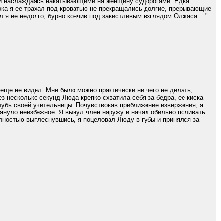
ин и наслаждаясь накатывающими на женщину судорогами. Едва
ока я ее трахал под кроватью не прекращались долгие, прерывающие
л я ее недолго, бурно кончив под завистливым взглядом Олжаса...."
 еще не видел. Мне было можно практически ни чего не делать,
з несколько секунд Люда крепко схватила себя за бедра, ее киска
лубь своей учительницы. Почувствовав приближение извержения, я
тянуло неизбежное. Я вынул член наружу и начал обильно поливать
Полностью выплеснувшись, я поцеловал Люду в губы и принялся за