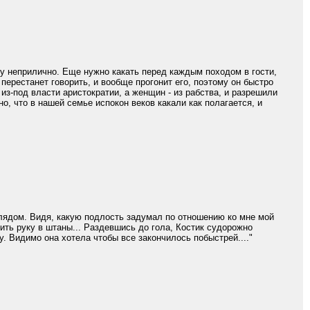
му неприлично. Еще нужно какать перед каждым походом в гости,
 перестанет говорить, и вообще прогонит его, поэтому он быстро
из-под власти аристократии, а женщин - из рабства, и разрешили
но, что в нашей семье испокон веков какали как полагается, и
глядом. Видя, какую подлость задумал по отношению ко мне мой
тить руку в штаны... Раздевшись до гола, Костик судорожно
. Видимо она хотела чтобы все закончилось побыстрей...."