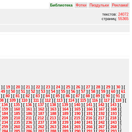
Библиотека
Фотки
Пиздульки
Реклама!
текстов:
24072
страниц:
55365
]
[
19
]
[
20
]
[
21
]
[
22
]
[
23
]
[
24
]
[
25
]
[
26
]
[
27
]
[
28
]
[
29
]
[
30
]
[
[
49
]
[
50
]
[
51
]
[
52
]
[
53
]
[
54
]
[
55
]
[
56
]
[
57
]
[
58
]
[
59
]
[
60
]
[
61
]
[
80
]
[
81
]
[
82
]
[
83
]
[
84
]
[
85
]
[
86
]
[
87
]
[
88
]
[
89
]
[
90
]
[
91
]
[
08
]
[
109
]
[
110
]
[
111
]
[
112
]
[
113
]
[
114
]
[
115
]
[
116
]
[
117
]
[
118
]
[
[
134
]
[
135
]
[
136
]
[
137
]
[
138
]
[
139
]
[
140
]
[
141
]
[
142
]
[
143
]
[
[
159
]
[
160
]
[
161
]
[
162
]
[
163
]
[
164
]
[
165
]
[
166
]
[
167
]
[
168
]
[
[
184
]
[
185
]
[
186
]
[
187
]
[
188
]
[
189
]
[
190
]
[
191
]
[
192
]
[
193
]
[
[
209
]
[
210
]
[
211
]
[
212
]
[
213
]
[
214
]
[
215
]
[
216
]
[
217
]
[
218
]
[
[
234
]
[
235
]
[
236
]
[
237
]
[
238
]
[
239
]
[
240
]
[
241
]
[
242
]
[
243
]
[
[
259
]
[
260
]
[
261
]
[
262
]
[
263
]
[
264
]
[
265
]
[
266
]
[
267
]
[
268
]
[
[
284
]
[
285
]
[
286
]
[
287
]
[
288
]
[
289
]
[
290
]
[
291
]
[
292
]
[
293
]
[