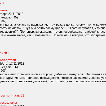
ь 1
изма
верг, 22/11/2012
 неделю: 45)
 0%)
а должна какать по расписанию, три раза в день, потому что по-друго
гости нечистой. " Тут она опять засмущалась, и Граф испугался, что она
большевики?". "Большевики сказали, что они освобождают рабочий класс 
кам какать также, как и мальчикам. Но моя мама говорит, что это грехов
амой-2
блюдатели
бота, 17/11/2012
 неделю: 26)
 0%)
илась ему, отвернувшись в сторону, дабы не стокнуться с Костиком вз
 него вдруг испытал сильное возбуждение, которое заставило меня запус
делая много неловких движений, так что ей даже пришлось помогать ему
 весны. Часть 21
й
мосексуалы