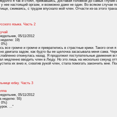
 Недолго я так и стоял, прижавшись, доставая головкой до самых глуб
у нее настоящий оргазм, и возможно даже не один. Во всяком случае п
алище, сжимаясь, с трудом впускало мой член. Отчасти из-за этого траха
сского языка. Часть 2
учай
едельник, 05/11/2012
 неделю: 19)
 0%)
ь все громче и громче и превратились в страстные крики. Такого огня я
но двигала задом, как будто бы ее щелочка засасывала меня сама. Чере
сслабленно откинулась назад. Я продолжил поступательные движения вг
ал медленно вводить член в Люду. Но это лишь на несколько секунд от
стила их вниз и, схватив рукой член, стала помогать закончить мне. 
льнице юбку. Часть 3
уппа
едельник, 05/11/2012
а неделю: 55)
 0%)
рок. ..."