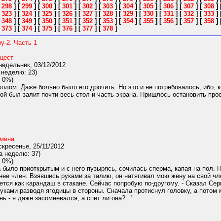
[
298
]
[
299
]
[
300
]
[
301
]
[
302
]
[
303
]
[
304
]
[
305
]
[
306
]
[
307
]
[
308
]
[
323
]
[
324
]
[
325
]
[
326
]
[
327
]
[
328
]
[
329
]
[
330
]
[
331
]
[
332
]
[
333
]
[
348
]
[
349
]
[
350
]
[
351
]
[
352
]
[
353
]
[
354
]
[
355
]
[
356
]
[
357
]
[
358
]
[
373
]
[
374
]
[
375
]
[
376
]
[
377
]
[
378
]
у-2. Часть 1
цест
едельник, 03/12/2012
 неделю: 23)
 0%)
олом. Даже больно было его дрочить. Но это и не потребовалось, ибо, 
ой был залит почти весь стол и часть экрана. Пришлось остановить прос
мена
кресенье, 25/11/2012
а неделю: 37)
 0%)
было приоткрытым и с него пузырясь, сочилась сперма, капая на пол. 
нее член. Взявшись руками за талию, он натягивал мою жену на свой чле
ется как карандаш в стакане. Сейчас попробую по-другому. - Сказал Сер
руками разводя ягодицы в стороны. Сначала протиснул головку, а потом
ь - я даже засомневался, а спит ли она?..."