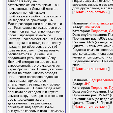
яйцам сразу же потекло.
завелся я вижу как
шевельнувшись, я вызвал 
оттопыриваються его брюки. . он
друг друга стоны, а влаг
прикосаеться к Лениной ляжке. .
[
Читать полностью »
]
проводит по ней языком
приближаясь к лобку. . все стоят и
наблюдают за происходящим. .
Название:
Учительница ру
Елена разводит ноги еще шире. . и
Автор:
The Ripper
вот Язык славы погружаеться в ее
Категории:
Подростки
,
Сл
пизду. . он великолепно лижет ее. .
Dата опубликования:
Пон
сосет. . проводит языком по
Прочитано раз:
59023 (за
клитору. . засасывает его. . у Елены
Рейтинг:
66% (за неделю:
горят щеки она откидывает голову
Цитата:
"Стоны становилис
назад и прогибаеться. . с ее губ
Людочка сама так энергич
срываеться стон. . Слыва только
крепко сжалась и она ра
распаляеться еще больше и
немного притормозил и ст
продолжает ртом терзать Лену. .
Людочкины ножки. Она опу
Дмитрий смотрит на все это как
вино...."
завороженный. . его рука сжимает
[
Читать полностью »
]
через брюки член. Елена уже почти
лежит на столе широко разведя
ноги. . всем прекрасно видно как
Название:
Задирая учите
язык славы пархает в ее
Автор:
JHF
влагалище. . ее пизда вся мокрая
Категории:
Подростки
,
Гр
от выделений. . Слава раздвигает
Dата опубликования:
Пон
пальцами ее складочки и крутит
Прочитано раз:
153742 (з
языком вокруг клитора. его жена во
Рейтинг:
50% (за неделю:
все глаза следит за его
Цитата:
"Глава 3. Первый у
движениями. . ее рот слегка
[
Читать полностью »
]
приоткрыт. над верхней губой
выступили капельки пота. . помоему