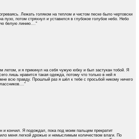
огреваясь. Лежать голяком на теплом и чистом песке было чертовски
а пузо, потом стряхнул и уставился в глубокое голубое небо. Небо
ую белую линию...."
 летом, и я прикинул на себя чужую юбку и был застукан тобой. Я
сего лишь нравится такая одежда, потому что только в ней я
мне всю правду. Прошлый раз я шёл к тебе с просьбой никому ничего
ассников...."
н и кончил. Я подождал, пока под моим пальцем прекратит
етило меня легкой дрожью и немыслимым количеством влаги. По