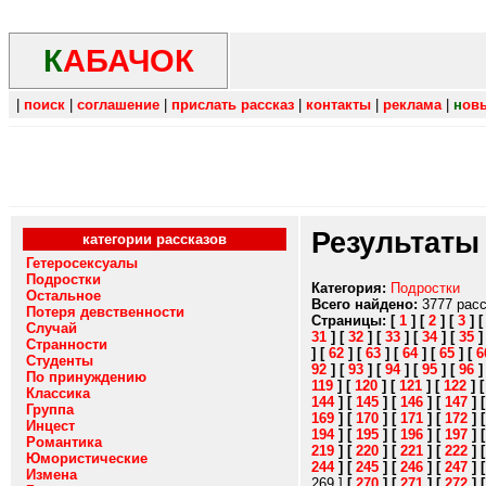
К
АБАЧОК
|
поиск
|
соглашение
|
прислать рассказ
|
контакты
|
реклама
|
н
ов
Результаты
категории рассказов
Гетеросексуалы
Подростки
Категория:
Подростки
Остальное
Всего найдено:
3777 рас
Потеря девственности
Страницы:
[
1
]
[
2
]
[
3
]
Случай
31
]
[
32
]
[
33
]
[
34
]
[
35
Странности
]
[
62
]
[
63
]
[
64
]
[
65
]
[
6
Студенты
92
]
[
93
]
[
94
]
[
95
]
[
96
По принуждению
119
]
[
120
]
[
121
]
[
122
]
Классика
144
]
[
145
]
[
146
]
[
147
]
Группа
169
]
[
170
]
[
171
]
[
172
]
Инцест
194
]
[
195
]
[
196
]
[
197
]
Романтика
219
]
[
220
]
[
221
]
[
222
]
Юмористические
244
]
[
245
]
[
246
]
[
247
]
Измена
269 ]
[
270
]
[
271
]
[
272
]