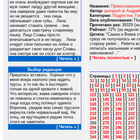
ее очень возбуждает картина как ее
Название:
Прикосновение
муж лижет пизду другой женщине...
Автор:
pumpush & Андре
она наверное даже помогла бы ему
Категории:
Подростки
,
Го
но не решается. . она лишь
Dата опубликования:
Пон
облизывает свои губы. . Лена
Прочитано раз:
39329 (за
начинает станать громче... она
Рейтинг:
72% (за неделю:
двигаеться навстречу славиному
Цитата:
"Сашка и Вовка от
языку. Лицо Славы просто
сразу не получалось не с
впечатываеться в ее пизду. . Лeна
сторону ребят... Ребята 
кладет свои пальчики на лобок и
пописать мальчишек и нев
раздвигает свою киску для Cлавы. .
невозможно!..."
она смотри как он сосет ее клитор...
[
Читать полностью »
]
[ Читать » ]
Выбор редакции
Пришлось вставать. Хорошо что у
Страницы:
[
1
]
[
2
]
[
3
]
меня вчера хватило ума надеть
31
]
[
32
]
[
33
]
[
34
]
[
35
трусы, а то как бы я выглядел
]
[
62
]
[
63
]
[
64
]
[
65
]
[
6
голым на одной кровати с мамой.
92
]
[
93
]
[
94
]
[
95
]
[
96
Что интересно, мама наверное этого
119
]
[
120
]
[
121
]
[
122
]
не помнила и слегка изменилась в
144
]
[
145
]
[
146
]
[
147
]
лице когда отец потянул одеяло.
169
]
[
170
]
[
171
]
[
172
]
Впрочем, увидев мои синие труселя
194
]
[
195
]
[
196
]
[
197
]
вернула себе нормальный вид. Ни
219
]
[
220
]
[
221
]
[
222
]
отец, ни крутящаяся рядом тетка
244
]
[
245
]
[
246
]
[
247
]
этого не заметили.
269 ]
[
270
]
[
271
]
[
272
]
[ Читать » ]
294
]
[
295
]
[
296
]
[
297
]
319
]
[
320
]
[
321
]
[
322
]
344
]
[
345
]
[
346
]
[
347
]