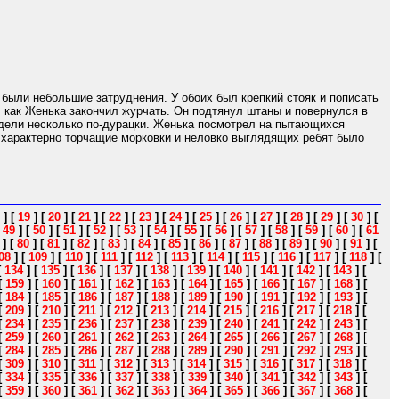
 были небольшие затруднения. У обоих был крепкий стояк и пописать
, как Женька закончил журчать. Он подтянул штаны и повернулся в
лядели несколько по-дурацки. Женька посмотрел на пытающихся
ь характерно торчащие морковки и неловко выглядящих ребят было
]
[
19
]
[
20
]
[
21
]
[
22
]
[
23
]
[
24
]
[
25
]
[
26
]
[
27
]
[
28
]
[
29
]
[
30
]
[
[
49
]
[
50
]
[
51
]
[
52
]
[
53
]
[
54
]
[
55
]
[
56
]
[
57
]
[
58
]
[
59
]
[
60
]
[
61
]
[
80
]
[
81
]
[
82
]
[
83
]
[
84
]
[
85
]
[
86
]
[
87
]
[
88
]
[
89
]
[
90
]
[
91
]
[
08
]
[
109
]
[
110
]
[
111
]
[
112
]
[
113
]
[
114
]
[
115
]
[
116
]
[
117
]
[
118
]
[
[
134
]
[
135
]
[
136
]
[
137
]
[
138
]
[
139
]
[
140
]
[
141
]
[
142
]
[
143
]
[
[
159
]
[
160
]
[
161
]
[
162
]
[
163
]
[
164
]
[
165
]
[
166
]
[
167
]
[
168
]
[
[
184
]
[
185
]
[
186
]
[
187
]
[
188
]
[
189
]
[
190
]
[
191
]
[
192
]
[
193
]
[
[
209
]
[
210
]
[
211
]
[
212
]
[
213
]
[
214
]
[
215
]
[
216
]
[
217
]
[
218
]
[
[
234
]
[
235
]
[
236
]
[
237
]
[
238
]
[
239
]
[
240
]
[
241
]
[
242
]
[
243
]
[
[
259
]
[
260
]
[
261
]
[
262
]
[
263
]
[
264
]
[
265
]
[
266
]
[
267
]
[
268
]
[
[
284
]
[
285
]
[
286
]
[
287
]
[
288
]
[
289
]
[
290
]
[
291
]
[
292
]
[
293
]
[
[
309
]
[
310
]
[
311
]
[
312
]
[
313
]
[
314
]
[
315
]
[
316
]
[
317
]
[
318
]
[
[
334
]
[
335
]
[
336
]
[
337
]
[
338
]
[
339
]
[
340
]
[
341
]
[
342
]
[
343
]
[
[
359
]
[
360
]
[
361
]
[
362
]
[
363
]
[
364
]
[
365
]
[
366
]
[
367
]
[
368
]
[