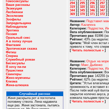
Гомосексуалы
294
]
[
295
]
[
296
]
[
297
]
Ваши рассказы
319
]
[
320
]
[
321
]
[
322
]
Экзекуция
344
]
[
345
]
[
346
]
[
347
]
Лесбиянки
369
]
[
370
]
[
371
]
[
372
]
Эксклюзив
Зоофилы
Название:
Подставил мам
Запредельщина
Автор:
Kazanova
Наблюдатели
Категории:
Подростки
,
Ин
Эротика
Dата опубликования:
Пон
Поэзия
Прочитано раз:
81996 (за
Оральный секс
Рейтинг:
43% (за неделю:
А в попку лучше
Цитата:
"Мой член встал к
Фантазии
привело к тому, что сперм
Эротическая сказка
[
Читать полностью »
]
Фетиш
Сперма
Служебный роман
Название:
Отдых на море
Бисексуалы
Автор:
Макс Дыбенко
Я хочу пи-пи
Категории:
Подростки
,
Из
Пушистики
Dата опубликования:
Вос
Свингеры
Прочитано раз:
142255 (з
Жено-мужчины
Рейтинг:
62% (за неделю:
Клизма
Цитата:
"Устье влагалища 
Жена-шлюшка
промежность и вставил в 
После тебя мой хуй болта
Случайный рассказ
закрытое колечко ануса, 
комкала пальцами простын
Женя раскрыла рот и поглотила
[
Читать полностью »
]
половину ствола. Лена надавила
еще раз. Женя застонала, пытаясь
увернуться. Но Лена крепко