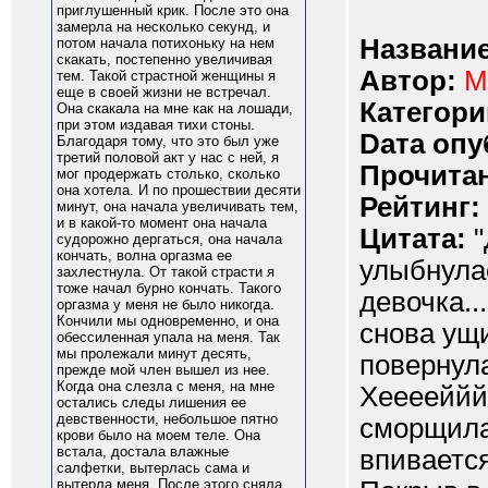
приглушенный крик. После это она
замерла на несколько секунд, и
Название
потом начала потихоньку на нем
скакать, постепенно увеличивая
Автор:
М
тем. Такой страстной женщины я
еще в своей жизни не встречал.
Категори
Она скакала на мне как на лошади,
при этом издавая тихи стоны.
Dата опу
Благодаря тому, что это был уже
третий половой акт у нас с ней, я
Прочитан
мог продержать столько, сколько
она хотела. И по прошествии десяти
Рейтинг:
минут, она начала увеличивать тем,
и в какой-то момент она начала
Цитата:
"
судорожно дергаться, она начала
кончать, волна оргазма ее
улыбнулас
захлестнула. От такой страсти я
тоже начал бурно кончать. Такого
девочка..
оргазма у меня не было никогда.
Кончили мы одновременно, и она
снова ущи
обессиленная упала на меня. Так
мы пролежали минут десять,
повернула
прежде мой член вышел из нее.
Когда она слезла с меня, на мне
Хееееййй.
остались следы лишения ее
девственности, небольшое пятно
сморщила 
крови было на моем теле. Она
встала, достала влажные
впивается
салфетки, вытерлась сама и
вытерла меня. После этого сняла