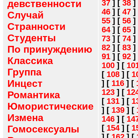
девственности
37
]
[
38
]
46
]
[
47
]
Случай
55
]
[
56
]
Странности
64
]
[
65
]
Студенты
73
]
[
74
]
82
]
[
83
]
По принуждению
91
]
[
92
]
Классика
100
]
[
10
Группа
[
108
]
[
1
Инцест
]
[
116
]
[
123
]
[
12
Романтика
[
131
]
[
1
Юмористические
]
[
139
]
[
Измена
146
]
[
14
[
154
]
[
1
Гомосексуалы
]
[
162
]
[