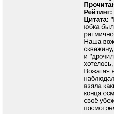
Прочитан
Рейтинг:
Цитата:
"
юбка был
ритмично 
Наша вожа
скважину,
и "дрочил
хотелось,
Вожатая н
наблюдал,
взяла как
конца ос
своё убеж
посмотрел