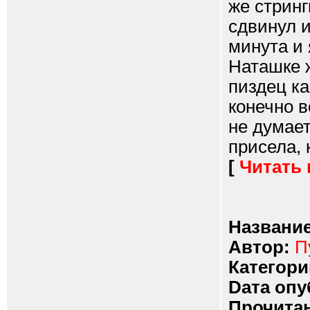
же стринг
сдвинул и
минута и 
Наташке 
пиздец ка
конечно в
не думает
присела, 
[
Читать
Название
Автор:
П
Категори
Dата опу
Прочитан