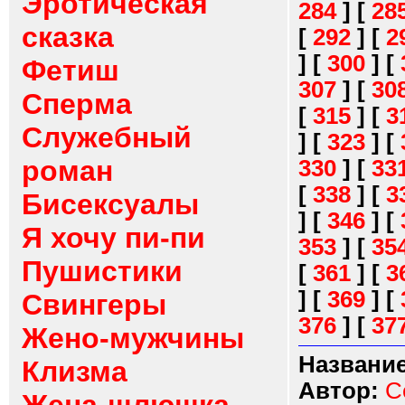
Эротическая
284
]
[
28
сказка
[
292
]
[
2
]
[
300
]
[
Фетиш
307
]
[
30
Сперма
[
315
]
[
3
Служебный
]
[
323
]
[
роман
330
]
[
33
[
338
]
[
3
Бисексуалы
]
[
346
]
[
Я хочу пи-пи
353
]
[
35
Пушистики
[
361
]
[
3
]
[
369
]
[
Свингеры
376
]
[
37
Жено-мужчины
Название
Клизма
Автор:
С