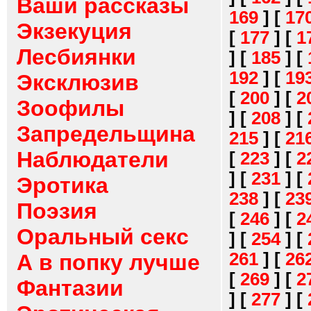
Ваши рассказы
169
]
[
17
Экзекуция
[
177
]
[
1
Лесбиянки
]
[
185
]
[
192
]
[
19
Эксклюзив
[
200
]
[
2
Зоофилы
]
[
208
]
[
Запредельщина
215
]
[
21
Наблюдатели
[
223
]
[
2
]
[
231
]
[
Эротика
238
]
[
23
Поэзия
[
246
]
[
2
Оральный секс
]
[
254
]
[
261
]
[
26
А в попку лучше
[
269
]
[
2
Фантазии
]
[
277
]
[