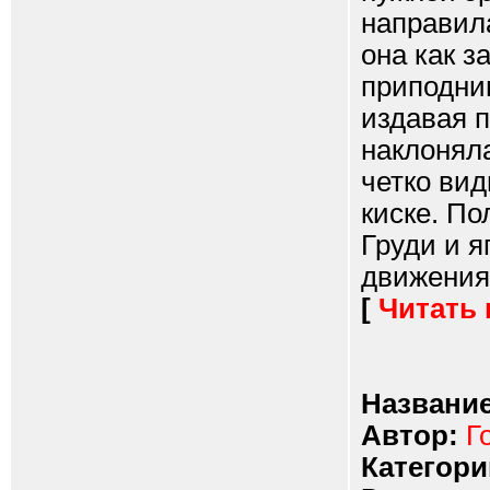
направила
она как з
приподним
издавая п
наклоняла
четко вид
киске. По
Груди и я
движениям
[
Читать
Название
Автор:
Г
Категори