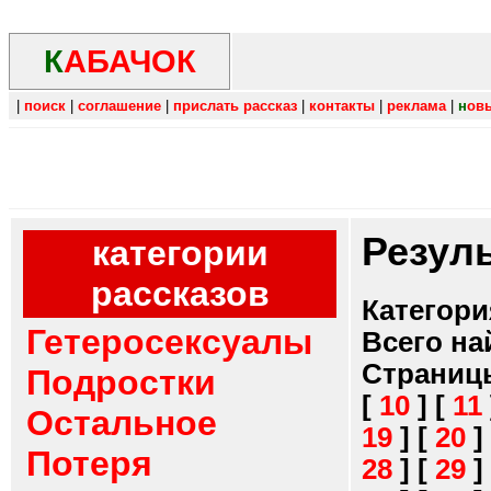
К
АБАЧОК
|
поиск
|
соглашение
|
прислать рассказ
|
контакты
|
реклама
|
н
ов
Резул
категории
рассказов
Категори
Гетеросексуалы
Всего на
Страниц
Подростки
[
10
]
[
11
Остальное
19
]
[
20
]
Потеря
28
]
[
29
]