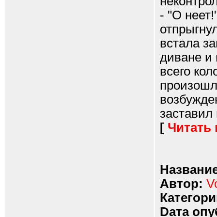
неконтрол
- "О неет
отпрыгнул
встала за
диване и 
всего кол
произошло
возбужден
заставил 
[
Читать
Название
Автор:
V
Категори
Dата опу