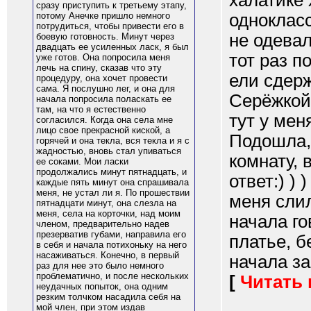
халатике 
сразу приступить к третьему этапу,
однокласс
потому Анечке пришло немного
потрудиться, чтобы привести его в
не одевал
боевую готовность. Минут через
двадцать ее усиленных ласк, я был
тот раз п
уже готов. Она попросила меня
лечь на спину, сказав что эту
ели сдерж
процедуру, она хочет провести
сама. Я послушно лег, и она для
Серёжкой
начала попросила поласкать ее
там, на что я естественно
тут у мен
согласился. Когда она села мне
лицо свое прекрасной киской, а
Подошла, 
горячей и она текла, вся текла и я с
жадностью, вновь стал упиваться
комнату, 
ее соками. Мои ласки
продолжались минут пятнадцать, и
ответ:) )
каждые пять минут она спрашивала
меня, не устал ли я. По прошествии
меня слил
пятнадцати минут, она слезла на
меня, села на корточки, над моим
начала го
членом, предварительно надев
презерватив губами, направила его
платье, б
в себя и начала потихоньку на него
насаживаться. Конечно, в первый
начала за
раз для нее это было немного
проблематично, и после нескольких
[
Читать
неудачных попыток, она одним
резким толчком насадила себя на
мой член, при этом издав