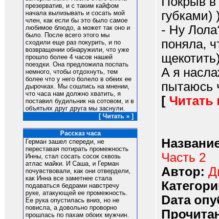
Покрыв в 
презерватив, и с таким кайфом
губками) )
начала вылизывать и сосать мой
член, как если бы это было самое
- Ну Лола
любимое блюдо, а может так оно и
было. После всего этого мы
поняла, ч
сходили еще раз покурить, и по
возвращении обнаружили, что уже
щекотить) 
прошло более 4 часов нашей
поездки. Она предложила поспать
А я насла
немного, чтобы отдохнуть, тем
более что у него болело в обеих ее
пытаюсь ч
дырочках. Мы сошлись на мнении,
что часа нам должно хватить, я
[
Читать
поставил будильник на сотовом, и в
объятьях друг друга мы заснули.
[ Читать » ]
Рассказ часа
Название
Герман зашел спереди, не
переставая потирать промежность
Часть 2
Инны, стал сосать сосок сквозь
атлас майки. И Саша, и Герман
Автор:
Д
почувствовали, как они отвердели,
как Инна все заметнее стала
Категори
подаваться бедрами навстречу
руке, атакующей ее промежность.
Dата опу
Ее рука опустилась вниз, но не
повисла, а довольно проворно
Прочитан
прошлась по пахам обоих мужчин.