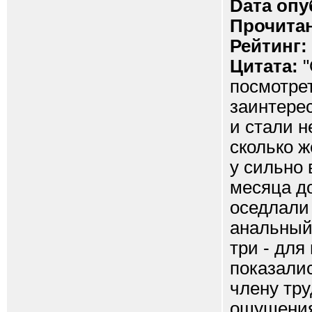
Dата опу
Прочитан
Рейтинг:
Цитата:
"
посмотрет
заинтерес
и стали н
сколько ж
у сильно
месяца до
оседлали 
анальный
три - дл
показали
члену тр
ощущения