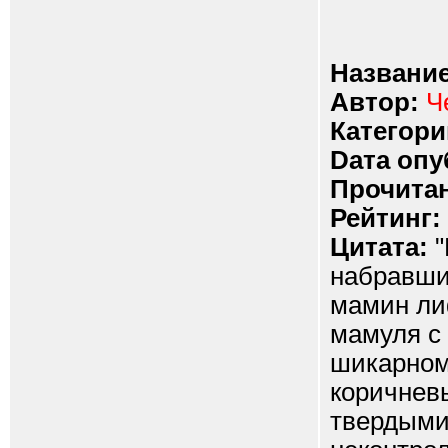
Название
Автор:
Ч
Категори
Dата опу
Прочитан
Рейтинг:
Цитата:
"
набравши
мамин ли
мамуля с 
шикарном
коричневы
твердыми