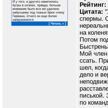
И у того, и другого наметились
Рейтинг:
бугры в штанах, правда, больше
внимание было все же уделено
Цитата:
"
набухшему под тканью брюк члену
Германа, отчего он еще более
спермы. 
напружинился.
[ Читать » ]
нереальн
на коленя
Потом по
Быстреньк
Мой член 
ссать. Пр
шел, когд
дело и ве
неподвижн
расставл
писькой. 
по команд