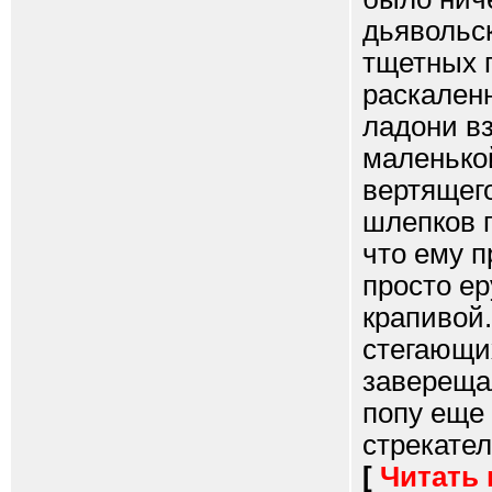
дьявольс
тщетных 
раскален
ладони в
маленько
вертящего
шлепков п
что ему п
просто ер
крапивой.
стегающи
завереща
попу еще
стрекател
[
Читать