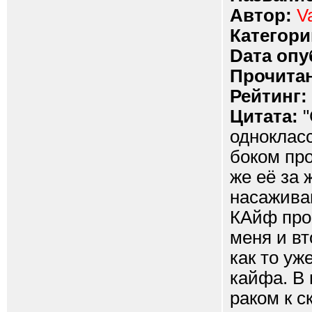
Автор:
V
Категори
Dата опу
Прочитан
Рейтинг:
Цитата:
"
однокласс
боком про
же её за 
насажива
КАйф про
меня и вт
как то уж
кайфа. В 
раком к с