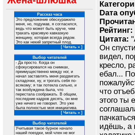
Жена-шлюшка
Категори
Dата опу
Рассказ часа
Прочитан
Это предложение обескуражило
меня, но, подумав, я согласился,
Рейтинг:
ведь что может быть круче, чем
трахать красивую кавказкую
Цитата:
"
женщину, которая всегда рядом.
Это как некий запретный плод.
Он спусти
[ Читать » ]
видел, по
Выбор читателей
- Да просто. Когда он
кресло, р
сфокусировался на снимках,
преимущественно между ног, и
ебал... П
начал заставлять меня раздвигать
пожалуйст
складочки, ну, и трогать себя по-
всякому; я так потекла сильно, и
что отъеб
так возбуждена была, что
перестала соображать. В общем,
этого ты 
последние кадров десять, он мне
уже ничего не говорил. Это уже
соглашала
была полностью моя инициатива.
[ Читать » ]
пачкаться
Выбор читателей
идёшь, а 
Учитывая такое бурное начало
нашей поездки, мой член не мог