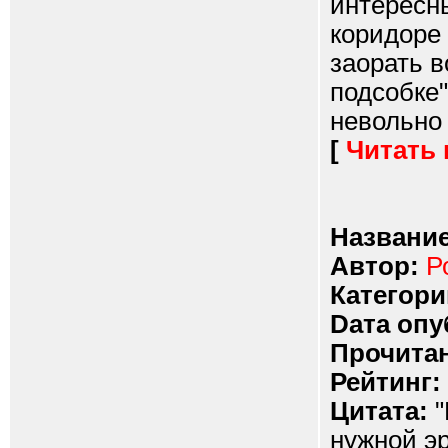
интересны
коридоре 
заорать в
подсобке"
невольно 
[
Читать
Название
Автор:
Р
Категори
Dата опу
Прочитан
Рейтинг:
Цитата:
"
нужной эр