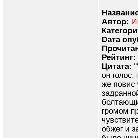
Название
Автор:
И
Категори
Dата опу
Прочитан
Рейтинг:
Цитата:
"
он голос,
же повис
задранно
болтающи
громом п
чувствите
обжег и з
было ниче