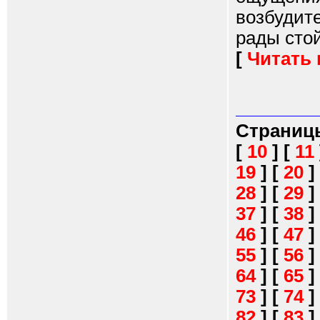
возбудите
рады стой
[
Читать
Страниц
[
10
]
[
11
19
]
[
20
]
28
]
[
29
]
37
]
[
38
]
46
]
[
47
]
55
]
[
56
]
64
]
[
65
]
73
]
[
74
]
82
]
[
83
]