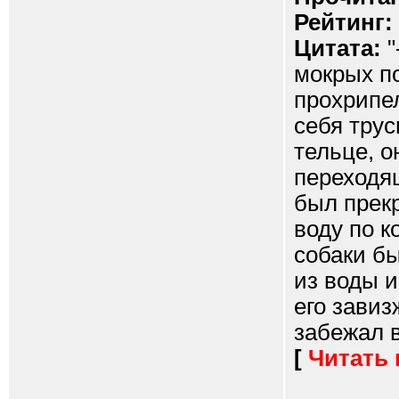
Рейтинг:
Цитата:
"
мокрых п
прохрипел
себя трус
тельце, о
переходящ
был прекр
воду по к
собаки бы
из воды 
его завиз
забежал в
[
Читать