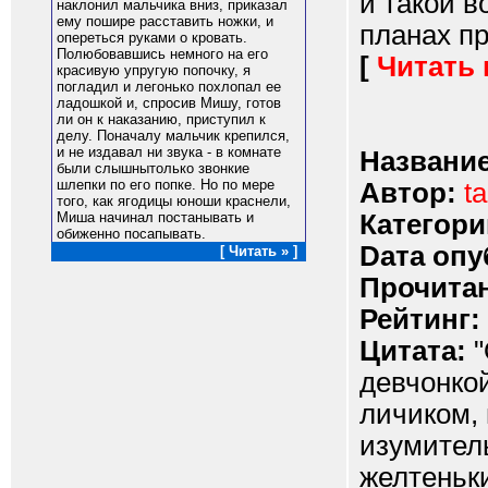
и такой в
наклонил мальчика вниз, приказал
ему пошире расставить ножки, и
планах пр
опереться руками о кровать.
Полюбовавшись немного на его
[
Читать
красивую упругую попочку, я
погладил и легонько похлопал ее
ладошкой и, спросив Мишу, готов
ли он к наказанию, приступил к
делу. Поначалу мальчик крепился,
и не издавал ни звука - в комнате
Название
были слышнытолько звонкие
шлепки по его попке. Но по мере
Автор:
t
того, как ягодицы юноши краснели,
Категори
Миша начинал постанывать и
обиженно посапывать.
Dата опу
[ Читать » ]
Прочитан
Рейтинг:
Цитата:
"
девчонко
личиком,
изумител
желтеньки