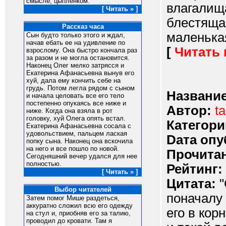
смысле, цыпленком.
влагалища
[ Читать » ]
блестяща
Рассказ часа
маленькая
Сын будто только этого и ждал,
начав ебать ее на удивление по
[
Читать
взрослому. Она быстро кончала раз
за разом и не могла остановится.
Наконец Олег мелко затрясся и
Екатерина Афанасьевна вынув его
хуй, дала ему кончить себе на
грудь. Потом легла рядом с сыном
Название
и начала целовать все его тело
постепенно опукаясь все ниже и
Автор:
t
ниже. Когда она взяла в рот
головку, хуй Олега опять встал.
Категори
Екатерина Афанасьевна сосала с
удовольствием, пальцем лаская
Dата опу
попку сына. Наконец она вскочила
на него и все пошло по новой.
Прочитан
Сегодняшний вечер удался для нее
полностью.
Рейтинг:
[ Читать » ]
Цитата:
"
Выбор читателей
поначалу 
Затем помог Мише раздеться,
аккуратно сложил всю его одежду
его в кор
на стул и, приобняв его за талию,
проводил до кровати. Там я