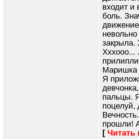
входит и 
боль. Зна
движение
невольно 
закрыла. Хо
Хххооо...
прилипли 
Маришка н
Я приложи
девчонка,
пальцы. 
поцелуй, 
Вечность
прошли! А
[
Читать