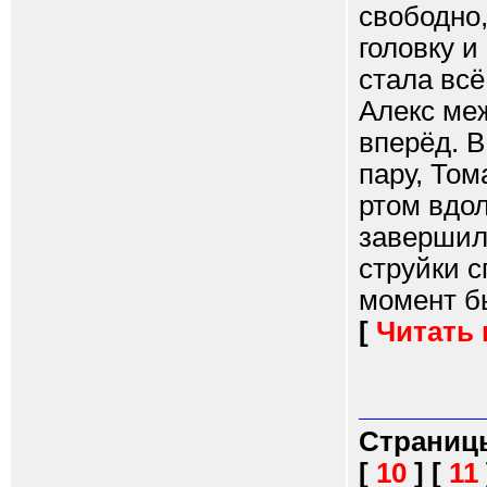
свободно,
головку и
стала всё
Алекс меж
вперёд. В
пару, Том
ртом вдол
завершило
струйки с
момент бы
[
Читать
Страниц
[
10
]
[
11