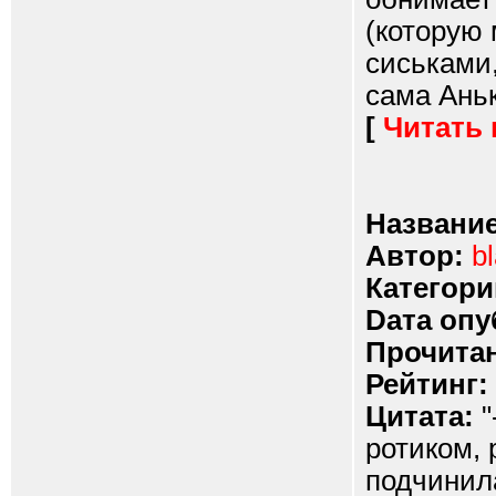
(которую 
сиськами,
сама Аньк
[
Читать
Название
Автор:
b
Категори
Dата опу
Прочитан
Рейтинг:
Цитата:
"
ротиком, 
подчинила