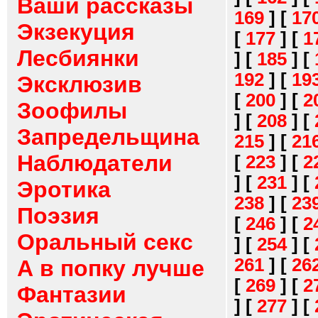
Ваши рассказы
169
]
[
17
Экзекуция
[
177
]
[
1
Лесбиянки
]
[
185
]
[
192
]
[
19
Эксклюзив
[
200
]
[
2
Зоофилы
]
[
208
]
[
Запредельщина
215
]
[
21
Наблюдатели
[
223
]
[
2
]
[
231
]
[
Эротика
238
]
[
23
Поэзия
[
246
]
[
2
Оральный секс
]
[
254
]
[
261
]
[
26
А в попку лучше
[
269
]
[
2
Фантазии
]
[
277
]
[