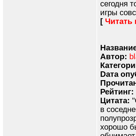
сегодня т
игры совс
[
Читать
Название
Автор:
b
Категори
Dата опу
Прочитан
Рейтинг:
Цитата:
"
в соседне
полупроз
хорошо б
обнимает 