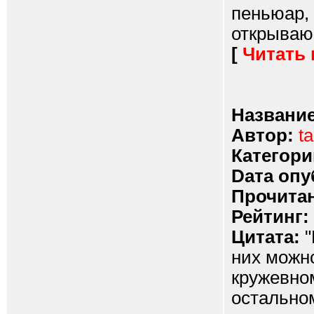
пеньюар,
открывающ
[
Читать
Название
Автор:
t
Категори
Dата опу
Прочитан
Рейтинг:
Цитата:
"
них можн
кружевном
остальном