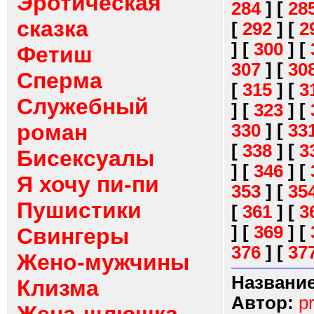
Эротическая
284
]
[
28
сказка
[
292
]
[
2
]
[
300
]
[
Фетиш
307
]
[
30
Сперма
[
315
]
[
3
Служебный
]
[
323
]
[
роман
330
]
[
33
[
338
]
[
3
Бисексуалы
]
[
346
]
[
Я хочу пи-пи
353
]
[
35
Пушистики
[
361
]
[
3
]
[
369
]
[
Свингеры
376
]
[
37
Жено-мужчины
Название
Клизма
Автор:
p