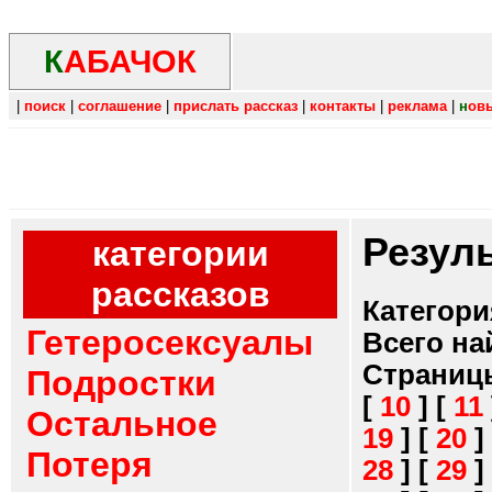
К
АБАЧОК
|
поиск
|
соглашение
|
прислать рассказ
|
контакты
|
реклама
|
н
ов
Резул
категории
рассказов
Категори
Гетеросексуалы
Всего на
Страниц
Подростки
[
10
]
[
11
Остальное
19
]
[
20
]
Потеря
28
]
[
29
]