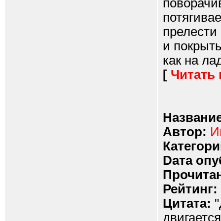
поворачив
потягивае
прелести 
и покрыт
как на лад
[
Читать
Название
Автор:
И
Категори
Dата опу
Прочитан
Рейтинг:
Цитата:
"
двигается