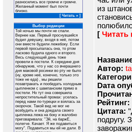
час или у
разносились все громче и громче.
Желанный момент был почти
из штанов
близко.
становись
[ Читать » ]
полюбилос
Выбор редакции
Той ночью мы почти не спали.
[
Читать
Вернее как. Первый проснувшийся
будил девушку, входя в неё, потом
они вместе будили лежебоку. Если
первой просыпалась она, то ртом
ласково будила одного и второго.
Весь следующий день тоже
Название
провели в постели. К середине дня
обнаружив, что у нас со вчерашнего
Автор:
t
дня маковой росинки во рту не было
Категори
(ну, кроме неё, конечно, только это
тоже не еда) , мы решили
Dата опу
позавтракать и пообедать холодным
цыпленком с шампанским прямо в
Прочитан
постели. Но тут она совершила
непростительный промах: уселась
Рейтинг:
перед нами по-турецки и взялась за
окорочок. Такой вид не мог не
Цитата:
"
возбудить и она доедала своего
цыпленка лежа на боку и жалобно
подругу.
приговаривала: "Эй, на баржЕ,
полегче. Качает. Я же подавиться
заворажи
могу". Подавиться мы ей не дали. В