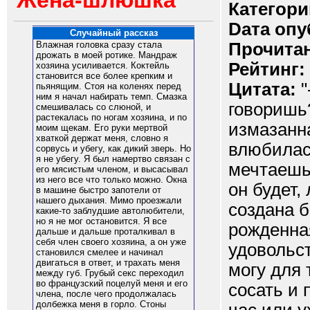
Жена-шлюшка
Категори
Dата опу
Случайный рассказ
Прочитан
Влажная головка сразу стала
дрожать в моей ротике. Мандраж
Рейтинг:
хозяина усиливается. Коктейль
становится все более крепким и
Цитата:
"
пьянящим. Стоя на коленях перед
ним я начал набирать темп. Смазка
говоришь?
смешивалась со слюной, и
растекалась по ногам хозяина, и по
измазанна
моим щекам. Его руки мертвой
хваткой держат меня, словно я
влюбилась
сорвусь и убегу, как дикий зверь. Но
я не убегу. Я был намертво связан с
мечтаешь 
его мясистым членом, и высасывал
из него все что только можно. Окна
он будет,
в машине быстро запотели от
нашего дыхания. Мимо проезжали
создана б
какие-то заблудшие автолюбители,
но я не мог остановится. Я все
рожденна
дальше и дальше проталкивал в
себя член своего хозяина, а он уже
удовольс
становился смелее и начинал
двигаться в ответ, и трахать меня
могу для 
между губ. Грубый секс переходил
во французский поцелуй меня и его
сосать и 
члена, после чего продолжалась
долбежка меня в горло. Стоны