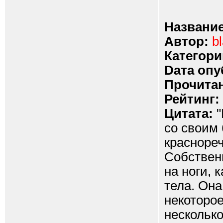
Название
Автор:
b
Категори
Dата опу
Прочитан
Рейтинг:
Цитата:
"
со своим
красноре
Собственн
на ноги, 
тела. Она
некоторое
несколько