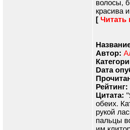
волосы, б
красива и 
[
Читать
Название
Автор:
А
Категори
Dата опу
Прочитан
Рейтинг:
Цитата:
"
обеих. Ка
рукой лас
пальцы во
им клито