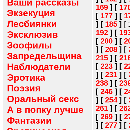
Ваши рассказы
169
]
[
17
Экзекуция
[
177
]
[
1
Лесбиянки
]
[
185
]
[
192
]
[
19
Эксклюзив
[
200
]
[
2
Зоофилы
]
[
208
]
[
Запредельщина
215
]
[
21
Наблюдатели
[
223
]
[
2
]
[
231
]
[
Эротика
238
]
[
23
Поэзия
[
246
]
[
2
Оральный секс
]
[
254
]
[
261
]
[
26
А в попку лучше
[
269
]
[
2
Фантазии
]
[
277
]
[