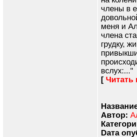
члены в е
довольной
меня и Ал
члена ста
грудку, ж
привыкший
происход
вслух:..."
[
Читать
Название
Автор:
А
Категори
Dата опу