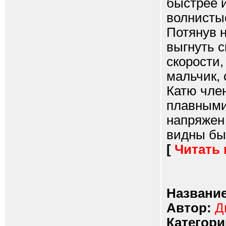
быстрее и
волнистые
Потянув н
выгнуть с
скорости,
мальчик, 
Катю чле
плавными
напряжен
видны был
[
Читать
Название
Автор:
Д
Категори