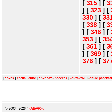
[
315
]
[
3
]
[
323
]
[
330
]
[
33
[
338
]
[
3
]
[
346
]
[
353
]
[
35
[
361
]
[
3
]
[
369
]
[
376
]
[
37
|
поиск
|
соглашение
|
прислать рассказ
|
контакты
|
н
овые расска
© 2003 - 2026
/
КАБАЧОК