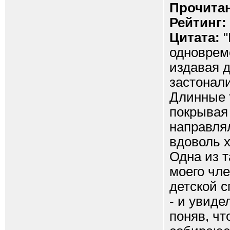
Прочитан
Рейтинг:
Цитата:
"
одновреме
издавая 
застонали
Длинные т
покрывая 
направля
вдоволь х
Одна из т
моего чл
детской 
- и увиде
поняв, чт