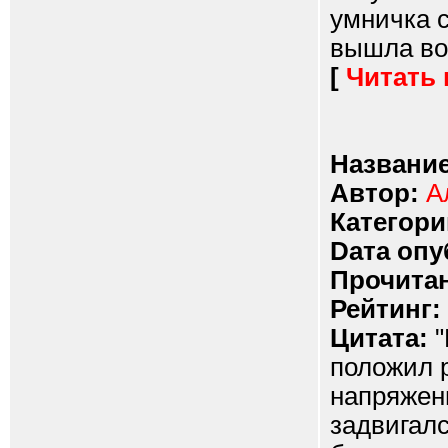
умничка с
вышла во 
[
Читать
Название
Автор:
А
Категори
Dата опу
Прочитан
Рейтинг:
Цитата:
"
положил р
напряжен
задвигалс