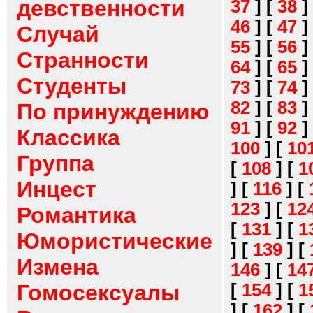
девственности
37
]
[
38
]
46
]
[
47
]
Случай
55
]
[
56
]
Странности
64
]
[
65
]
Студенты
73
]
[
74
]
82
]
[
83
]
По принуждению
91
]
[
92
]
Классика
100
]
[
10
Группа
[
108
]
[
1
Инцест
]
[
116
]
[
123
]
[
12
Романтика
[
131
]
[
1
Юмористические
]
[
139
]
[
Измена
146
]
[
14
[
154
]
[
1
Гомосексуалы
]
[
162
]
[