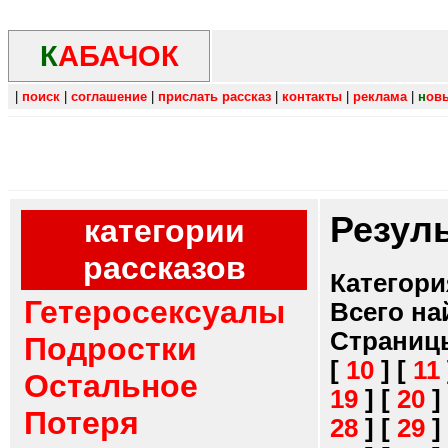
К
АБАЧОК
|
поиск
|
соглашение
|
прислать рассказ
|
контакты
|
реклама
|
н
ов
Резул
категории
рассказов
Категори
Гетеросексуалы
Всего на
Страниц
Подростки
[
10
]
[
11
Остальное
19
]
[
20
]
Потеря
28
]
[
29
]