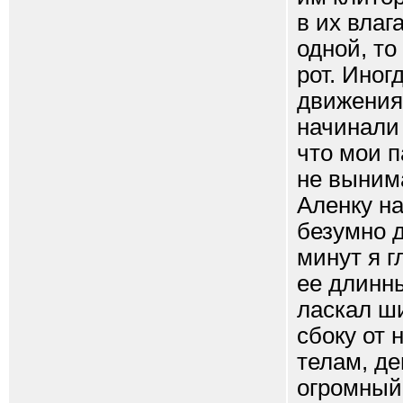
в их влаг
одной, то
рот. Иног
движения 
начинали 
что мои п
не вынима
Аленку н
безумно 
минут я г
ее длинны
ласкал ши
сбоку от 
телам, д
огромный,