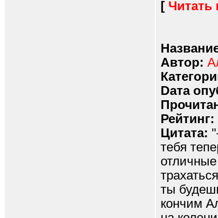
[
Читать
Название
Автор:
А
Категори
Dата опу
Прочитан
Рейтинг:
Цитата:
"
тебя тепе
отличные 
трахаться
ты будеш
кончим Ал
на колени