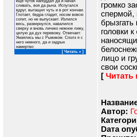
еще чуток наподдал да и начал
громко за
сливать, воя да рыча. Испугался
вдруг, вытащил чуть и в рот кончаю.
спермой, 
Глотает, бедра гладит, носом вовсю
сопит, но не выпускает. Излился
брызгать 
весь, развернулся, навалился
сверху и вновь личико нежное лижу,
головки к
целую да дух перевожу. Отвечает:
Умаялись мы с Рыжиком. Сполз я с
наносящий
него немного, да и задрых
намертво:
белоснеж
[ Читать » ]
лицо и гр
свои соски
[
Читать
Название
Автор:
Г
Категори
Dата опу