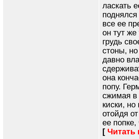
ласкать е
поднялся 
все ее пр
он тут же
грудь св
стоны, но
давно вла
сдерживат
она конча
попу. Гер
сжимая в 
киски, но
отойдя от
ее попке, 
[
Читать