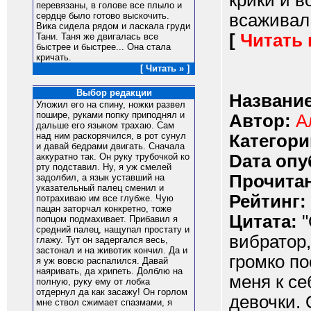
крики и в
перевязаны, в голове все плыло и
всаживал 
сердце было готово выскочить.
Вика сидела рядом и ласкала груди
[
Читать
Тани. Таня же двигалась все
быстрее и быстрее... Она стала
кричать.
[ Читать » ]
Выбор редакции
Название
Уложил его на спину, ножки развел
пошире, руками попку приподнял и
Автор:
А
дальше его языком трахаю. Сам
над ним раскорячился, в рот сунул
Категори
и давай бедрами двигать. Сначала
Dата опу
аккуратно так. Он руку трубочкой ко
рту подставил. Ну, я уж смелей
Прочитан
задолбил, а язык уставший на
указательный палец сменил и
Рейтинг:
потрахиваю им все глубже. Чую
пацан заторчал конкретно, тоже
Цитата:
"
попцом подмахивает. Прибавил я
средний палец, нащупал простату и
вибратор,
глажу. Тут он задергался весь,
застонал и на животик кончил. Да и
громко по
я уж вовсю распалился. Давай
наяривать, да хрипеть. Долблю на
меня к се
полную, руку ему от лобка
отдернул да как засажу! Он горлом
девочки. 
мне ствол сжимает спазмами, я