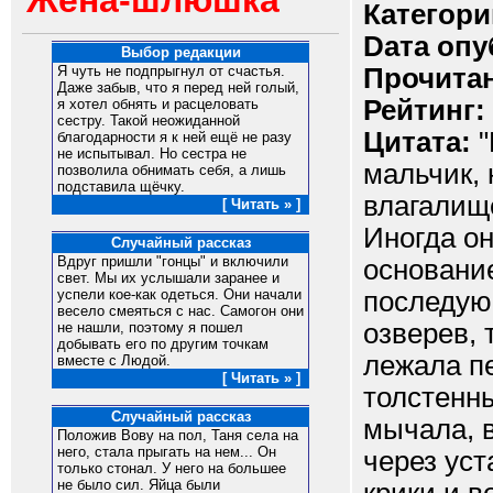
Жена-шлюшка
Категори
Dата опу
Выбор редакции
Прочитан
Я чуть не подпрыгнул от счастья.
Даже забыв, что я перед ней голый,
Рейтинг:
я хотел обнять и расцеловать
сестру. Такой неожиданной
Цитата:
"
благодарности я к ней ещё не разу
не испытывал. Но сестра не
мальчик,
позволила обнимать себя, а лишь
подставила щёчку.
влагалище
[ Читать » ]
Иногда о
Случайный рассказ
Вдруг пришли "гонцы" и включили
основание
свет. Мы их услышали заранее и
последую
успели кое-как одеться. Они начали
весело смеяться с нас. Самогон они
озверев, 
не нашли, поэтому я пошел
добывать его по другим точкам
лежала пе
вместе с Людой.
[ Читать » ]
толстенн
Случайный рассказ
мычала, 
Положив Вову на пол, Таня села на
него, стала прыгать на нем... Он
через уст
только стонал. У него на большее
не было сил. Яйца были