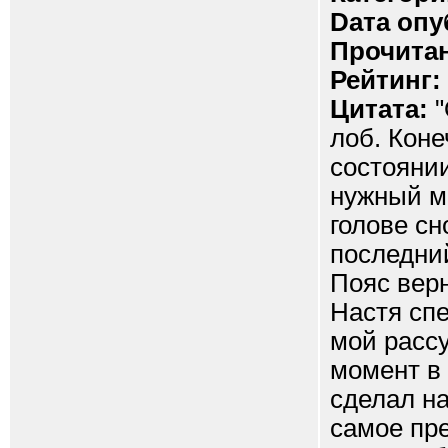
Dата опу
Прочитан
Рейтинг:
Цитата:
"
лоб. Коне
состояни
нужный мо
голове сн
последний
Пояс верн
Настя сп
мой расс
момент в 
сделал н
самое пре