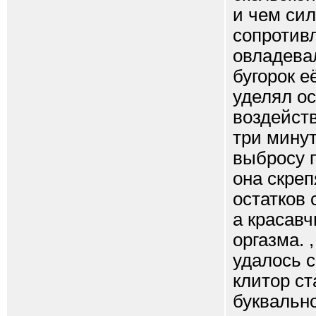
и чем сил
сопротив
овладевал
бугорок е
уделял о
воздейств
три мину
выбросу п
она скреп
остатков 
а красавч
оргазма. 
удалось с
клитор ст
буквально