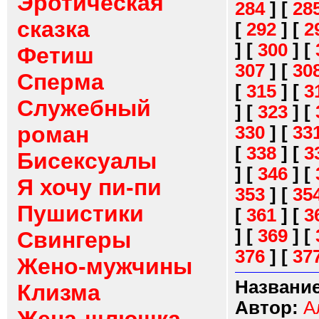
Эротическая
284
]
[
28
сказка
[
292
]
[
2
]
[
300
]
[
Фетиш
307
]
[
30
Сперма
[
315
]
[
3
Служебный
]
[
323
]
[
роман
330
]
[
33
[
338
]
[
3
Бисексуалы
]
[
346
]
[
Я хочу пи-пи
353
]
[
35
Пушистики
[
361
]
[
3
]
[
369
]
[
Свингеры
376
]
[
37
Жено-мужчины
Название
Клизма
Автор:
А