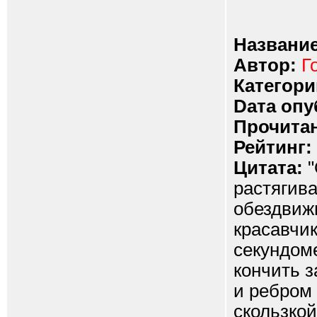
Название
Автор:
Г
Категори
Dата опу
Прочитан
Рейтинг:
Цитата:
"
растягива
обездвижи
красавчи
секундоме
кончить з
и ребром 
скользкой