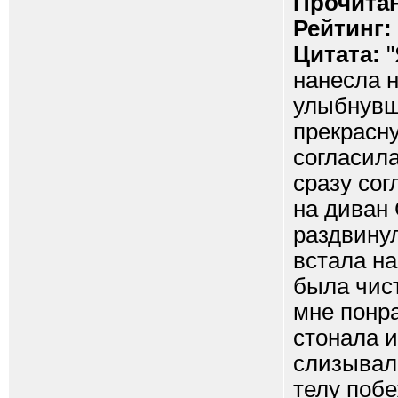
Прочитан
Рейтинг:
Цитата:
"
нанесла н
улыбнувш
прекрасну
согласил
сразу сог
на диван 
раздвинул
встала на
была чист
мне понра
стонала и
слизывал
телу побе