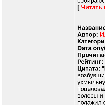
собираюсь
[
Читать
Название
Автор:
И
Категори
Dата опу
Прочитан
Рейтинг:
Цитата:
"
возбувши
ухмыльнул
поцеловал
волосы и
полажил е