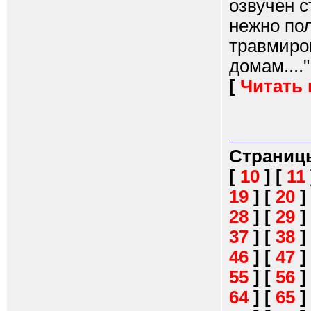
озвучен с
нежно пол
травмиро
домам...."
[
Читать
Страниц
[
10
]
[
11
19
]
[
20
]
28
]
[
29
]
37
]
[
38
]
46
]
[
47
]
55
]
[
56
]
64
]
[
65
]