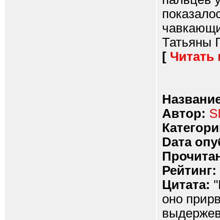
показалос
чавкающи
Татьяны П
[
Читать
Название
Автор:
S
Категори
Dата опу
Прочитан
Рейтинг:
Цитата:
"
оно прир
выдержев