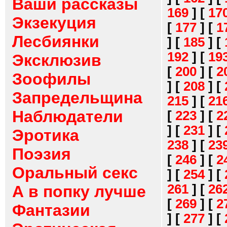
Ваши рассказы
169
]
[
17
Экзекуция
[
177
]
[
1
Лесбиянки
]
[
185
]
[
192
]
[
19
Эксклюзив
[
200
]
[
2
Зоофилы
]
[
208
]
[
Запредельщина
215
]
[
21
Наблюдатели
[
223
]
[
2
]
[
231
]
[
Эротика
238
]
[
23
Поэзия
[
246
]
[
2
Оральный секс
]
[
254
]
[
261
]
[
26
А в попку лучше
[
269
]
[
2
Фантазии
]
[
277
]
[