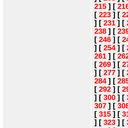
215
]
[
21
[
223
]
[
2
]
[
231
]
[
238
]
[
23
[
246
]
[
2
]
[
254
]
[
261
]
[
26
[
269
]
[
2
]
[
277
]
[
284
]
[
28
[
292
]
[
2
]
[
300
]
[
307
]
[
30
[
315
]
[
3
]
[
323
]
[