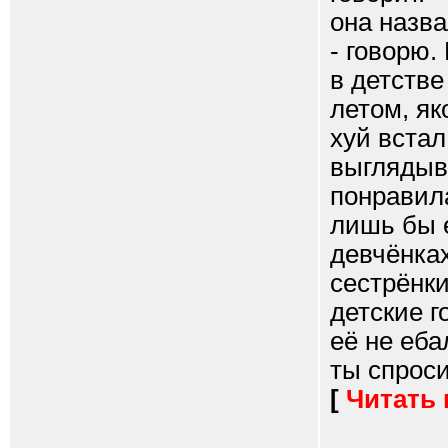
она назва
- говорю.
в детстве
летом, як
хуй встал
выглядыва
понравила
лишь бы е
девчёнках
сестрёнки
детские г
её не еба
ты спроси
[
Читать