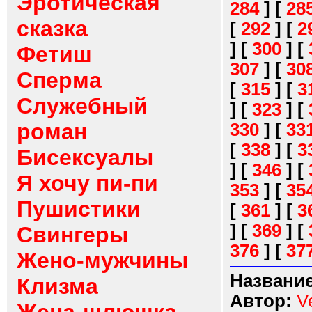
Эротическая
284
]
[
28
сказка
[
292
]
[
2
]
[
300
]
[
Фетиш
307
]
[
30
Сперма
[
315
]
[
3
Служебный
]
[
323
]
[
роман
330
]
[
33
[
338
]
[
3
Бисексуалы
]
[
346
]
[
Я хочу пи-пи
353
]
[
35
Пушистики
[
361
]
[
3
]
[
369
]
[
Свингеры
376
]
[
37
Жено-мужчины
Название
Клизма
Автор:
V