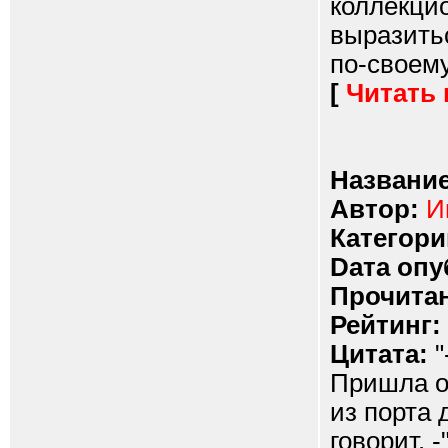
коллекци
выразитьс
по-своему.
[
Читать
Название
Автор:
И
Категори
Dата опу
Прочитан
Рейтинг:
Цитата:
"
Пришла он
из порта 
говорит. -