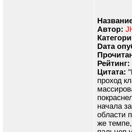
Название
Автор:
J
Категори
Dата опу
Прочитан
Рейтинг:
Цитата:
"
проход к
массирова
покраснел
начала за
области 
же темпе,
пальцев 