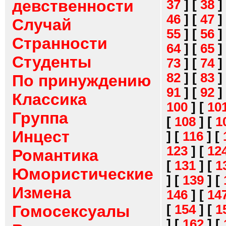
девственности
37
]
[
38
]
46
]
[
47
]
Случай
55
]
[
56
]
Странности
64
]
[
65
]
Студенты
73
]
[
74
]
82
]
[
83
]
По принуждению
91
]
[
92
]
Классика
100
]
[
10
Группа
[
108
]
[
1
Инцест
]
[
116
]
[
123
]
[
12
Романтика
[
131
]
[
1
Юмористические
]
[
139
]
[
Измена
146
]
[
14
[
154
]
[
1
Гомосексуалы
]
[
162
]
[