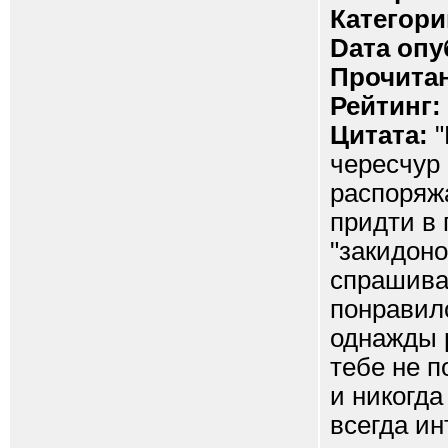
Категори
Dата опу
Прочитан
Рейтинг:
Цитата:
"
чересчур 
распоряжа
придти в 
"закидоно
спрашивал
понравило
однажды р
тебе не п
и никогда
всегда ин