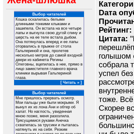
Жена-шлюшка
Категори
Dата опу
Выбор читателей
Прочитан
Кошка оскалилась белыми
длинными тонкими клыками и
Рейтинг:
зашипела. Он встала на все четыре
лапы и выгнула свою дугой спину и
Цитата:
"
шерсть на ее теле встала дыбом.
Она потянулась вперед и ее лапы
перешлёп
оторвались в прыжке от стола
Гальпериной и она, пролетев
голышом 
несколько метров до самой входной
двери из кабинета Регины
собрала т
Олеговны, вцепилась в нее, прямо в
лицо заместителя главного врача
успел без
клиники вырывая Гальпериной
глаза.
рассмотре
[ Читать » ]
внутренне
Выбор читателей
тоже. Всё
Мне пришлось прервать осмотр.
Мои пальцы уже были мокрыми. Я
Скорее вс
вынул их из лона Ани и обтер об
халат. Но наглость, увиденная
ограничен
мною позже, меня разозлила.
Трясущимися руками Анечка
большинст
схватилась за трусики и пыталась
натянуть их на себя. Резким
движением я ударил ее по пальцам