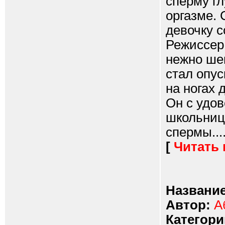
сперму гл
оргазме.
девочку с
Режиссер 
нежно шеп
стал опус
на ногах 
Он с удов
школьниц
спермы....
[
Читать
Название
Автор:
А
Категори