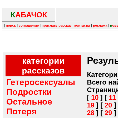
К
АБАЧОК
|
поиск
|
соглашение
|
прислать рассказ
|
контакты
|
реклама
|
н
ов
Резул
категории
рассказов
Категори
Гетеросексуалы
Всего на
Страниц
Подростки
[
10
]
[
11
Остальное
19
]
[
20
]
Потеря
28
]
[
29
]