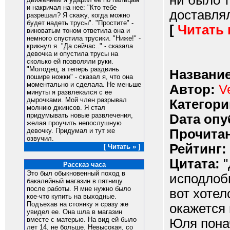
ни было т
и накричал на нее: "Кто тебе
доставляли
разрешал? Я скажу, когда можно
будет надеть трусы". "Простите" -
[
Читать
виноватым тоном ответила она и
немного спустила трусики. "Ниже!" -
крикнул я. "Да сейчас.." - сказала
девочка и опустила трусы на
сколько ей позволяли руки.
"Молодец, а теперь раздвинь
Название
пошире ножки" - сказал я, что она
моментально и сделала. Не меньше
Автор:
V
минуты я развлекался с ее
дырочками. Мой член разрывал
Категори
молнию джинсов. Я стал
придумывать новые развлечения,
Dата опу
желая проучить непослушную
Прочитан
девочку. Придумал и тут же
озвучил.
Рейтинг:
[ Читать » ]
Цитата:
"
Рассказ часа
Это был обыкновенный поход в
исподлоб
бакалейный магазин в пятницу
после работы. Я мне нужно было
вот хотел
кое-что купить на выходные.
Подъехав на стоянку я сразу же
окажется 
увидел ее. Она шла в магазин
вместе с матерью. На вид ей было
Юля пона
лет 14, не больше. Невысокая, со