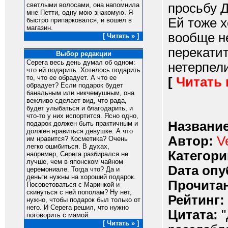
просьбу Д
светлыми волосами, она напомнила
мне Петти, одну мою знакомую. Я
Ей тоже х
быстро припарковался, и вошел в
магазин.
вообще не
[ Читать » ]
перекатит
Выбор редакции
Серега весь день думал об одном:
нетерпели
что ей подарить. Хотелось подарить
то, что ее обрадует. А что ее
[
Читать
обрадует? Если подарок будет
банальным или никчемушным, она
вежливо сделает вид, что рада,
будет улыбаться и благодарить, и
что-то у них испортится. Ясно одно,
Название
подарок должен быть практичным и
должен нравиться девушке. А что
Автор:
V
им нравится? Косметика? Очень
легко ошибиться. В духах,
Категори
например, Серега разбирался не
лучше, чем в японском чайном
Dата опу
церемониале. Тогда что? Да и
деньги нужны на хороший подарок.
Прочитан
Посоветоваться с Маринкой и
скинуться с ней пополам? Ну нет,
Рейтинг:
нужно, чтобы подарок был только от
него. И Серега решил, что нужно
Цитата:
"
поговорить с мамой.
[ Читать » ]