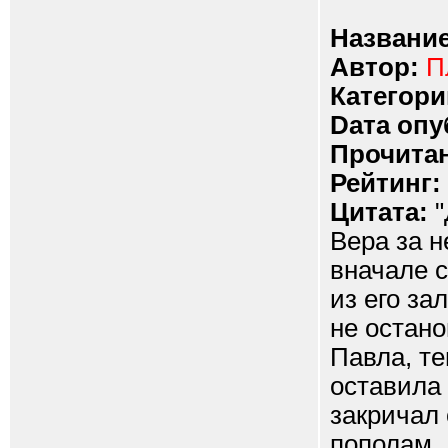
Название
Автор:
П
Категори
Dата опу
Прочитан
Рейтинг:
Цитата:
"
Вера за н
вначале с
из его з
не остан
Павла, те
оставила 
закричал 
пополам...