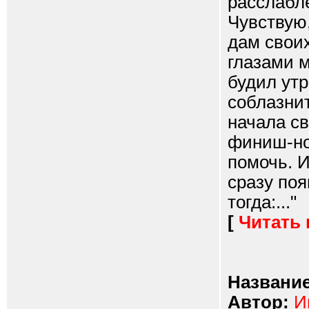
расслабле
Чувствую,
дам своих
глазами 
будил утр
соблазни
начала св
финиш-но
помочь. И
сразу поя
тогда:..."
[
Читать
Название
Автор:
И