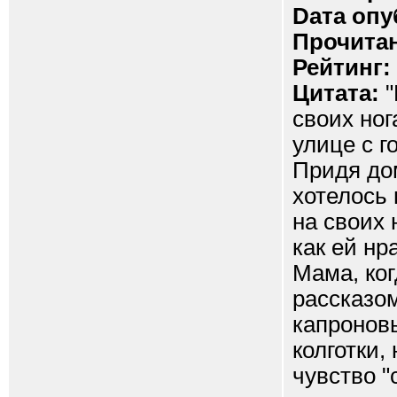
Dата опу
Прочитан
Рейтинг:
Цитата:
"
своих ног
улице с г
Придя дом
хотелось
на своих 
как ей нр
Мама, ко
рассказом
капроновы
колготки,
чувство "