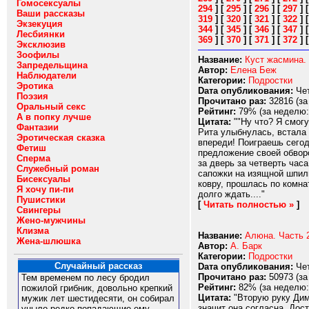
Гомосексуалы
294
]
[
295
]
[
296
]
[
297
]
Ваши рассказы
319
]
[
320
]
[
321
]
[
322
]
Экзекуция
344
]
[
345
]
[
346
]
[
347
]
Лесбиянки
369
]
[
370
]
[
371
]
[
372
]
Эксклюзив
Зоофилы
Название:
Куст жасмина.
Запредельщина
Автор:
Елена Беж
Наблюдатели
Категории:
Подростки
Эротика
Dата опубликования:
Чет
Поэзия
Прочитано раз:
32816 (за
Оральный секс
Рейтинг:
79% (за неделю:
А в попку лучше
Цитата:
""Ну что? Я смогу
Фантазии
Рита улыбнулась, встала 
Эротическая сказка
впереди! Поиграешь сегод
Фетиш
предложение своей обворо
Сперма
за дверь за четверть час
Служебный роман
сапожки на изящной шпиль
Бисексуалы
ковру, прошлась по комна
Я хочу пи-пи
долго ждать...."
Пушистики
[
Читать полностью »
]
Свингеры
Жено-мужчины
Клизма
Название:
Алюна. Часть 
Жена-шлюшка
Автор:
А. Барк
Категории:
Подростки
Случайный рассказ
Dата опубликования:
Чет
Прочитано раз:
50973 (за
Тем временем по лесу бродил
Рейтинг:
82% (за неделю:
пожилой грибник, довольно крепкий
Цитата:
"Вторую руку Димк
мужик лет шестидесяти, он собирал
значит она согласна. Дос
уныло редко попадающие ему