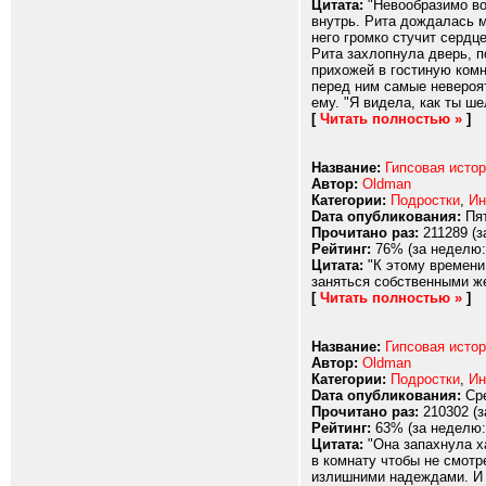
Цитата:
"Невообразимо во
внутрь. Рита дождалась м
него громко стучит сердц
Рита захлопнула дверь, п
прихожей в гостиную комн
перед ним самые невероят
ему. "Я видела, как ты ше
[
Читать полностью »
]
Название:
Гипсовая истор
Автор:
Oldman
Категории:
Подростки
,
Ин
Dата опубликования:
Пят
Прочитано раз:
211289 (з
Рейтинг:
76% (за неделю:
Цитата:
"К этому времени
заняться собственными же
[
Читать полностью »
]
Название:
Гипсовая истор
Автор:
Oldman
Категории:
Подростки
,
Ин
Dата опубликования:
Сре
Прочитано раз:
210302 (з
Рейтинг:
63% (за неделю:
Цитата:
"Она запахнула ха
в комнату чтобы не смотр
излишними надеждами. И 