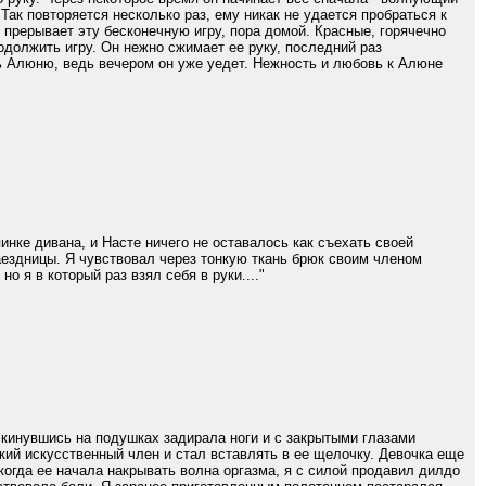
 Так повторяется несколько раз, ему никак не удается пробраться к
я прерывает эту бесконечную игру, пора домой. Красные, горячечно
одолжить игру. Он нежно сжимает ее руку, последний раз
ть Алюню, ведь вечером он уже уедет. Нежность и любовь к Алюне
пинке дивана, и Насте ничего не оставалось как съехать своей
аездницы. Я чувствовал через тонкую ткань брюк своим членом
о я в который раз взял себя в руки...."
аскинувшись на подушках задирала ноги и с закрытыми глазами
кий искусственный член и стал вставлять в ее щелочку. Девочка еще
когда ее начала накрывать волна оргазма, я с силой продавил дилдо