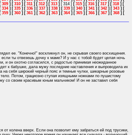
[
309
]
[
310
]
[
311
]
[
312
]
[
313
]
[ 314 ]
[
315
]
[
316
]
[
317
]
[
318
]
[
[
334
]
[
335
]
[
336
]
[
337
]
[
338
]
[
339
]
[
340
]
[
341
]
[
342
]
[
343
]
[
[
359
]
[
360
]
[
361
]
[
362
]
[
363
]
[
364
]
[
365
]
[
366
]
[
367
]
[
368
]
[
ядел ее. "Конечно!" воскликнул он, не скрывая своего восхищения.
, если ты отвезешь дочку к маме? И у нас с тобой будет целая ночь
и, и он охотно согласился, с радостью принимая неожиданное
оедет к бабушке, дала мужу последние наставления и выпроводила их
ла на себя широкий черный пояс и темные чулки, шикарные розовые
 тело. Потом, грациозно ступая изящными ножками по пушистому
року со своим красивым юным мальчиком! И он не заставил себя
я от колена вверх. Если она позволит ему забраться ей под трусики,
о руку. Через некоторое время он начинает все сначала - волнующий