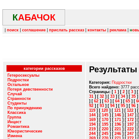
К
АБАЧОК
|
поиск
|
соглашение
|
прислать рассказ
|
контакты
|
реклама
|
н
ов
Результаты
категории рассказов
Гетеросексуалы
Подростки
Категория:
Подростки
Остальное
Всего найдено:
3777 рас
Потеря девственности
Страницы:
[
1
]
[
2
]
[
3
]
Случай
31
]
[
32
]
[
33
]
[
34
]
[
35
Странности
]
[
62
]
[
63
]
[
64
]
[
65
]
[
6
Студенты
92
]
[
93
]
[
94
]
[
95
]
[
96
По принуждению
119
]
[
120
]
[
121
]
[
122
]
Классика
144
]
[
145
]
[
146
]
[
147
]
Группа
169
]
[
170
]
[
171
]
[
172
]
Инцест
194
]
[
195
]
[
196
]
[
197
]
Романтика
219
]
[
220
]
[
221
]
[
222
]
Юмористические
244
]
[
245
]
[
246
]
[
247
]
Измена
269
]
[
270
]
[
271
]
[
272
]