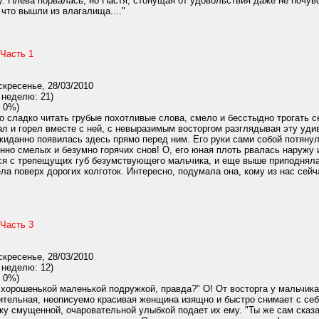
. Плева порвалась, но Настя, стонущая от удовольствия даже не почув
 что вышли из влагалища...."
 Часть 1
кресенье, 28/03/2010
 неделю: 21)
 0%)
 сладко читать грубые похотливые слова, смело и бесстыдно трогать с
л и горел вместе с ней, с невыразимым восторгом разглядывая эту уд
жиданно появилась здесь прямо перед ним. Его руки сами собой потяну
нно смелых и безумно горячих снов! О, его юная плоть рвалась наружу
ся с трепещущих губ безумствующего мальчика, и еще выше приподняла 
ела поверх дорогих колготок. Интересно, подумала она, кому из нас сей
 Часть 3
кресенье, 28/03/2010
 неделю: 12)
 0%)
орошенькой маленькой подружкой, правда?" О! От восторга у мальчика 
тительная, неописуемо красивая женщина изящно и быстро снимает с себ
очку смущенной, очаровательной улыбкой подает их ему. "Ты же сам сказа