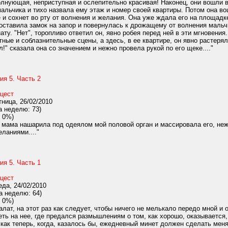
лнующая, неприступная и ослепительно красивая! Наконец, они вошли в
альчика и тихо назвала ему этаж и номер своей квартиры. Потом она вош
е и сохнет во рту от волнения и желания. Она уже ждала его на площад
оставила замок на запор и повернулась к дрожащему от волнения мальчику
ату. "Нет", торопливо ответил он, явно робея перед ней в эти мгновения
ные и соблазнительные сцены, а здесь, в ее квартире, он явно растеря
л!" сказала она со значением и нежно провела рукой по его щеке...."
ия 5. Часть 2
цест
ница, 26/02/2010
а неделю: 73)
 0%)
 мама нашарила под одеялом мой половой орган и массировала его, неж
ланиями...."
ия 5. Часть 1
цест
да, 24/02/2010
а неделю: 64)
 0%)
лат, на этот раз как следует, чтобы ничего не мелькало передо мной и
еть на нее, где предался размышлениям о том, как хорошо, оказывается,
как теперь, когда, казалось бы, ежедневный минет должен сделать мен