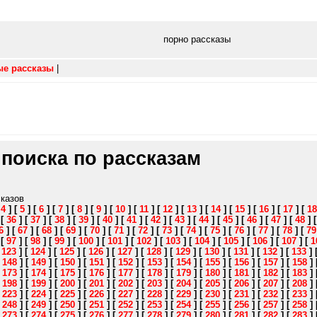
порно рассказы
ые рассказы
|
 поиска по рассказам
сказов
[
4
]
[
5
]
[
6
]
[
7
]
[
8
]
[
9
]
[
10
]
[
11
]
[
12
]
[
13
]
[
14
]
[
15
]
[
16
]
[
17
]
[
18
]
[
36
]
[
37
]
[
38
]
[
39
]
[
40
]
[
41
]
[
42
]
[
43
]
[
44
]
[
45
]
[
46
]
[
47
]
[
48
]
6
]
[
67
]
[
68
]
[
69
]
[
70
]
[
71
]
[
72
]
[
73
]
[
74
]
[
75
]
[
76
]
[
77
]
[
78
]
[
79
]
[
97
]
[
98
]
[
99
]
[
100
]
[
101
]
[
102
]
[
103
]
[
104
]
[
105
]
[
106
]
[
107
]
[
1
[
123
]
[
124
]
[
125
]
[
126
]
[
127
]
[
128
]
[
129
]
[
130
]
[
131
]
[
132
]
[
133
]
[
148
]
[
149
]
[
150
]
[
151
]
[
152
]
[
153
]
[
154
]
[
155
]
[
156
]
[
157
]
[
158
]
[
173
]
[
174
]
[
175
]
[
176
]
[
177
]
[
178
]
[
179
]
[
180
]
[
181
]
[
182
]
[
183
]
[
198
]
[
199
]
[
200
]
[
201
]
[
202
]
[
203
]
[
204
]
[
205
]
[
206
]
[
207
]
[
208
]
[
223
]
[
224
]
[
225
]
[
226
]
[
227
]
[
228
]
[
229
]
[
230
]
[
231
]
[
232
]
[
233
]
[
248
]
[
249
]
[
250
]
[
251
]
[
252
]
[
253
]
[
254
]
[
255
]
[
256
]
[
257
]
[
258
]
[
273
]
[
274
]
[
275
]
[
276
]
[
277
]
[
278
]
[
279
]
[
280
]
[
281
]
[
282
]
[
283
]