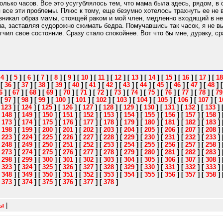
олько часов. Все это усугублялось тем, что мама была здесь, рядом, в
я все эти проблемы. Плюс к тому, еще безумно хотелось трахнуть ее не
озникал образ мамы, стоящей раком и мой член, медленно входящий в нее
а, заставляя судорожно сжимать бедра. Помучавшись так часок, я не вы
гчил свое состояние. Сразу стало спокойнее. Вот что бы мне, дураку, с
[
4
]
[
5
]
[
6
]
[
7
]
[
8
]
[
9
]
[
10
]
[
11
]
[
12
]
[
13
]
[
14
]
[
15
]
[
16
]
[
17
]
[
18
]
[
36
]
[
37
]
[
38
]
[
39
]
[
40
]
[
41
]
[
42
]
[
43
]
[
44
]
[
45
]
[
46
]
[
47
]
[
48
]
6
]
[
67
]
[
68
]
[
69
]
[
70
]
[
71
]
[
72
]
[
73
]
[
74
]
[
75
]
[
76
]
[
77
]
[
78
]
[
79
]
[
97
]
[
98
]
[
99
]
[
100
]
[
101
]
[
102
]
[
103
]
[
104
]
[
105
]
[
106
]
[
107
]
[
1
[
123
]
[
124
]
[
125
]
[
126
]
[
127
]
[
128
]
[
129
]
[
130
]
[
131
]
[
132
]
[
133
]
[
148
]
[
149
]
[
150
]
[
151
]
[
152
]
[
153
]
[
154
]
[
155
]
[
156
]
[
157
]
[
158
]
[
173
]
[
174
]
[
175
]
[
176
]
[
177
]
[
178
]
[
179
]
[
180
]
[
181
]
[
182
]
[
183
]
[
198
]
[
199
]
[
200
]
[
201
]
[
202
]
[
203
]
[
204
]
[
205
]
[
206
]
[
207
]
[
208
]
[
223
]
[
224
]
[
225
]
[
226
]
[
227
]
[
228
]
[
229
]
[
230
]
[
231
]
[
232
]
[
233
]
[
248
]
[
249
]
[
250
]
[
251
]
[
252
]
[
253
]
[
254
]
[
255
]
[
256
]
[
257
]
[
258
]
[
273
]
[
274
]
[
275
]
[
276
]
[
277
]
[
278
]
[
279
]
[
280
]
[
281
]
[
282
]
[
283
]
[
298
]
[
299
]
[
300
]
[
301
]
[
302
]
[
303
]
[
304
]
[
305
]
[
306
]
[
307
]
[
308
]
[
323
]
[
324
]
[
325
]
[
326
]
[
327
]
[
328
]
[
329
]
[
330
]
[
331
]
[
332
]
[
333
]
[
348
]
[
349
]
[
350
]
[
351
]
[
352
]
[
353
]
[
354
]
[
355
]
[
356
]
[
357
]
[
358
]
[
373
]
[
374
]
[
375
]
[
376
]
[
377
]
[
378
]
зы
|