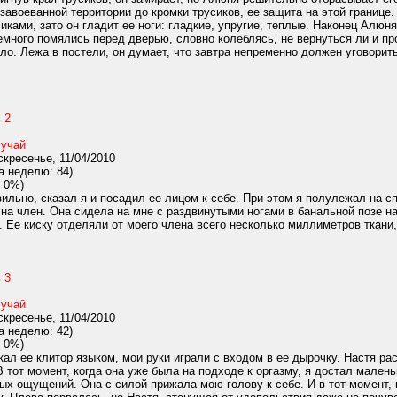
завоеванной территории до кромки трусиков, ее защита на этой границе.
сиками, зато он гладит ее ноги: гладкие, упругие, теплые. Наконец Алюн
много помялись перед дверью, словно колеблясь, не вернуться ли и пр
ело. Лежа в постели, он думает, что завтра непременно должен уговори
 2
учай
кресенье, 11/04/2010
а неделю: 84)
 0%)
авильно, сказал я и посадил ее лицом к себе. При этом я полулежал на с
а член. Она сидела на мне с раздвинутыми ногами в банальной позе н
. Ее киску отделяли от моего члена всего несколько миллиметров ткани, н
 3
учай
кресенье, 11/04/2010
а неделю: 42)
 0%)
кал ее клитор языком, мои руки играли с входом в ее дырочку. Настя р
тот момент, когда она уже была на подходе к оргазму, я достал малень
ых ощущений. Она с силой прижала мою голову к себе. И в тот момент, 