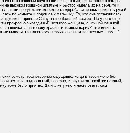
 из него красивый кружевной пояс, тонкие, цвета легкого загара
 на высокой изящной шпильке и быстро надела их на себя, то и
ительными предметами женского гардероба, стараясь прикрыть рукой
шлась по комнате и подошла к мальчику. То, что она остановилась
ез трусиков, привело Сашу в еще больший восторг. Но у него еще
как ты прекрасно выглядишь!" шепнула женщина, с нежной улыбкой
о в чашечки, а на голову красивый темный парик?" вкрадчивым
стные минуты, казалось ему необыкновенным волшебным сном...."
инский осмотр, тошнотворное ощущение, когда в твоей жопе без
такой нежный, андрогинный; наверно, и внутри он такой же нежный,
 ему тоже было приятно. Да и... не умею я насиловать, сам