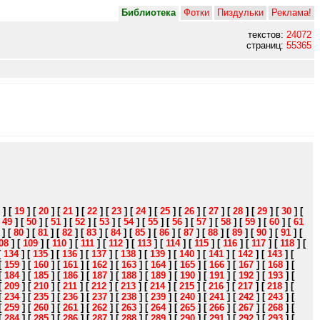
Библиотека
Фотки
Пиздульки
Реклама!
текстов:
24072
страниц:
55365
]
[
19
]
[
20
]
[
21
]
[
22
]
[
23
]
[
24
]
[
25
]
[
26
]
[
27
]
[
28
]
[
29
]
[
30
]
[
[
49
]
[
50
]
[
51
]
[
52
]
[
53
]
[
54
]
[
55
]
[
56
]
[
57
]
[
58
]
[
59
]
[
60
]
[
61
]
[
80
]
[
81
]
[
82
]
[
83
]
[
84
]
[
85
]
[
86
]
[
87
]
[
88
]
[
89
]
[
90
]
[
91
]
[
08
]
[
109
]
[
110
]
[
111
]
[
112
]
[
113
]
[
114
]
[
115
]
[
116
]
[
117
]
[
118
]
[
[
134
]
[
135
]
[
136
]
[
137
]
[
138
]
[
139
]
[
140
]
[
141
]
[
142
]
[
143
]
[
[
159
]
[
160
]
[
161
]
[
162
]
[
163
]
[
164
]
[
165
]
[
166
]
[
167
]
[
168
]
[
[
184
]
[
185
]
[
186
]
[
187
]
[
188
]
[
189
]
[
190
]
[
191
]
[
192
]
[
193
]
[
[
209
]
[
210
]
[
211
]
[
212
]
[
213
]
[
214
]
[
215
]
[
216
]
[
217
]
[
218
]
[
[
234
]
[
235
]
[
236
]
[
237
]
[
238
]
[
239
]
[
240
]
[
241
]
[
242
]
[
243
]
[
[
259
]
[
260
]
[
261
]
[
262
]
[
263
]
[
264
]
[
265
]
[
266
]
[
267
]
[
268
]
[
[
284
]
[
285
]
[
286
]
[
287
]
[
288
]
[
289
]
[
290
]
[
291
]
[
292
]
[
293
]
[