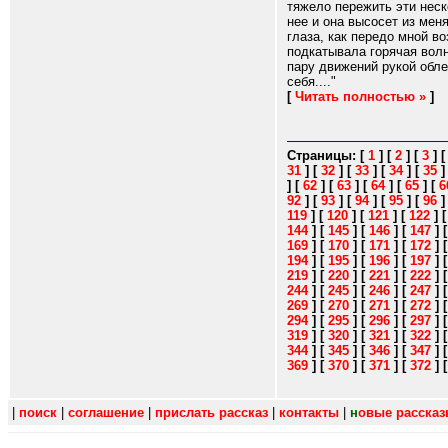
тяжело пережить эти неск
нее и она высосет из мен
глаза, как передо мной в
подкатывала горячая волн
пару движений рукой обле
себя...."
[
Читать полностью »
]
Страницы:
[
1
]
[
2
]
[
3
]
31
]
[
32
]
[
33
]
[
34
]
[
35
]
[
62
]
[
63
]
[
64
]
[
65
]
[
6
92
]
[
93
]
[
94
]
[
95
]
[
96
119
]
[
120
]
[
121
]
[
122
]
144
]
[
145
]
[
146
]
[
147
]
169
]
[
170
]
[
171
]
[
172
]
194
]
[
195
]
[
196
]
[
197
]
219
]
[
220
]
[
221
]
[
222
]
244
]
[
245
]
[
246
]
[
247
]
269
]
[
270
]
[
271
]
[
272
]
294
]
[
295
]
[
296
]
[
297
]
319
]
[
320
]
[
321
]
[
322
]
344
]
[
345
]
[
346
]
[
347
]
369
]
[
370
]
[
371
]
[
372
]
|
поиск
|
соглашение
|
прислать рассказ
|
контакты
|
н
овые расска