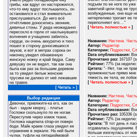
подъем по ее ноге по уже 
грибы, как вдруг он насторожился,
заветной цели под ее тру
что-то ему вдруг послышалось, он
возбужденные, они еще не
остановился и стал внимательно
нетерпеливо трогает ее т
прислушиваться. До него всё
переполняют его...."
отчётливее доносились звонкие,
[
Читать полностью »
]
девичьи стоны. У деда неожиданно
пересохло в горле от нахлынувшего
волнения и учащенно забилось
Название:
Настена. Часть
сердце, он очень аккуратно и тихо
Автор:
Редактор
пошел в сторону доносившихся
Категории:
Подростки
,
Сл
звуков, и вот в метрах сорока он
Dата опубликования:
Вос
наконец увидел обнаженную
Прочитано раз:
167107 (з
женскую ножку и край бедра. Саму
Рейтинг:
77% (за неделю:
девушку он не видел, так как она
Цитата:
"- Нет, так не пр
была как раз за большим деревом
промежностью прямо мне н
за то увидел белые женские
тяжесть ее тела, ее лобок
трусики не далеко от неё лежавшие
[
Читать полностью »
]
на травке.
[ Читать » ]
Название:
Настена. Часть
Выбор редакции
Автор:
Редактор
Девочки, привяжите-ка его, как он
Категории:
Подростки
,
Сл
был - задом кверху, - платье
Dата опубликования:
Вос
Госпожи скользнуло по ее ногам.
Прочитано раз:
105336 (з
Переступив через комок ткани,
Рейтинг:
72% (за неделю:
Госпожа нацепила strap-on поверх
Цитата:
"В тот день я лас
боди. Майк краем глаза увидел ее
отдавалась ощущениям. В 
отражение в зеркале. На ней были
больше изогнулась от нов
чулки, туфли на пятидюймовой