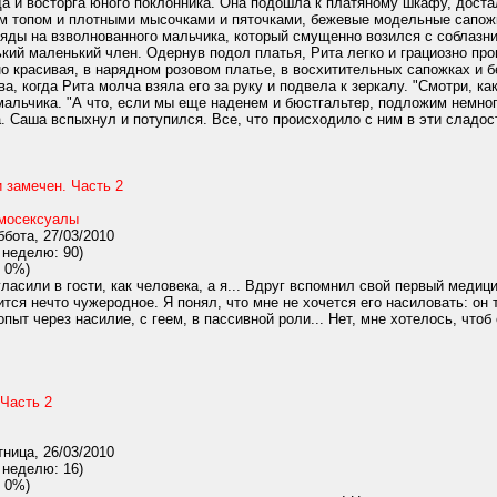
а и восторга юного поклонника. Она подошла к платяному шкафу, достала
м топом и плотными мысочками и пяточками, бежевые модельные сапожки
ляды на взволнованного мальчика, который смущенно возился с соблазн
кий маленький член. Одернув подол платья, Рита легко и грациозно про
о красивая, в нарядном розовом платье, в восхитительных сапожках и б
а, когда Рита молча взяла его за руку и подвела к зеркалу. "Смотри, 
альчика. "А что, если мы еще наденем и бюстгальтер, подложим немног
 Саша вспыхнул и потупился. Все, что происходило с ним в эти сладо
 замечен. Часть 2
мосексуалы
бота, 27/03/2010
 неделю: 90)
 0%)
ласили в гости, как человека, а я... Вдруг вспомнил свой первый медиц
ится нечто чужеродное. Я понял, что мне не хочется его насиловать: он 
пыт через насилие, с геем, в пассивной роли... Нет, мне хотелось, чтоб
 Часть 2
ница, 26/03/2010
 неделю: 16)
 0%)