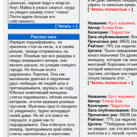
в ее девственную пещерку
шпильке, черное боди и strap-on.
убрать те капельки крови,
Анус Майка в ужасе сжался, когда
[
Читать полностью »
]
он увидел размер этого "члена".
Почти вдвое больше его
собственного...
Название:
Куст жасмина.
[ Читать » ]
Автор:
Елена Беж
Категории:
Подростки
Dата опубликования:
Вос
Рассказ часа
Прочитано раз:
38531 (за
Изрядно поднабравшись, но
Рейтинг:
74% (за неделю:
прилично стоя на ногах, и в своём
Цитата:
"Было невыразимо
разуме, троица отправилась на
юного мальчика! Он дрожа
ночлег. Позабыв про все раздоры и
женщину, которая так нео
обиды вчерашнего вечера, они
мечтаний! Королева отчая
весело шагали, по улицам спящего
который невольно сорвал
города. Но больше всего
трусики, которые она над
радовалась Лерочка. Она как
почувствовала это!..."
маленькая девочка в окружении
[
Читать полностью »
]
двух любящих её людей шла и
пританцовывала, кружась на ходу.
Юбочка охмелевшей женщины
Название:
Куст жасмина.
слегка поднималась лёгким ночным
Автор:
Елена Беж
ветерком, оголяя краешки розовых
Категории:
Подростки
трусиков. Мужчины просто балдели
Dата опубликования:
Вос
от увиденного, бурно аплодируя
Прочитано раз:
35636 (за
своей даме. Но её это вовсе не
Рейтинг:
77% (за неделю:
смущало, и даже как-то
Цитата:
""Побудешь моей х
подзадоривало. Она отбегала чуть
он увидел, как эта восхи
вперёд, приподнимала край юбки,
колготки и с легкой, чут
слегка наклонялась и кокетливо