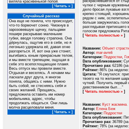
раскрасневшегося от стыд
виляла красивенькой попой.
чулки с черным кружевны
[ Читать » ]
дело бросая лукавые взг
крепко стоящий, хорошень
Случайный рассказ
рядом с ним, ослепительн
Она еще не поняла, что происходит,
больше закружилась голов
что-то бормочет сонно. Чмокнув в
разглядывая притихшего м
зарозовевшую щечку, пальцами
голосом предложила Рита.
пошире раскрываю маленькие
[
Читать полностью »
]
губки, вводя головку страпона. Она
дёрнулась, ощутив его в себе, но я
легонько удержала её, давая огню
Название:
Объект страсти
разгореться. И, вот она уже стонет,
Автор:
mar-avreli
выгибаясь юным прекрасным телом,
Категории:
Подростки
,
Го
и мы вместе трепещем, ощущая в
Dата опубликования:
Суб
себе это всепоглощающее пламя.
Прочитано раз:
62186 (за
Весь отпуск мы провели вместе.
Рейтинг:
86% (за неделю:
Отдыхая и веселясь. А ночами мы
Цитата:
"Я смутился: приг
ласкали друг друга, я многое
твоего на то желания шар
поняла, общаясь с ними. Нужно
чуткий. Получить первый о
быть собой, не стесняясь себя и
девственником был...."
своих желаний. Прощаясь,
[
Читать полностью »
]
предложила оставить им номер
мобильника, адрес, чтобы
продолжать общаться. Они лишь
Название:
Куст жасмина.
молча расцеловали меня.
Автор:
Елена Беж
[ Читать » ]
Категории:
Подростки
Dата опубликования:
Пят
Прочитано раз:
36789 (за
Рейтинг:
78% (за неделю: