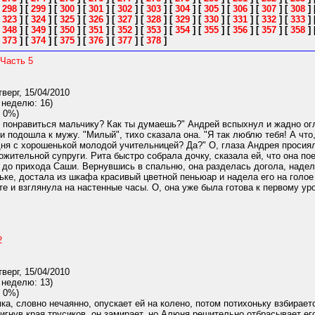
[
298
]
[
299
]
[
300
]
[
301
]
[
302
]
[
303
]
[
304
]
[
305
]
[
306
]
[
307
]
[
308
]
[
323
]
[
324
]
[
325
]
[
326
]
[
327
]
[
328
]
[
329
]
[
330
]
[
331
]
[
332
]
[
333
]
[
348
]
[
349
]
[
350
]
[
351
]
[
352
]
[
353
]
[
354
]
[
355
]
[
356
]
[
357
]
[
358
]
[
373
]
[
374
]
[
375
]
[
376
]
[
377
]
[
378
]
 Часть 5
верг, 15/04/2010
 неделю: 16)
 0%)
 понравиться мальчику? Как ты думаешь?" Андрей вспыхнул и жадно огл
и подошла к мужу. "Милый", тихо сказала она. "Я так люблю тебя! А что
ня с хорошенькой молодой учительницей? Да?" О, глаза Андрея просиял
жительной супруги. Рита быстро собрала дочку, сказала ей, что она п
а до прихода Саши. Вернувшись в спальню, она разделась догола, наде
ке, достала из шкафа красивый цветной пеньюар и надела его на голое
те и взглянула на настенные часы. О, она уже была готова к первому у
2
верг, 15/04/2010
 неделю: 13)
 0%)
а, словно нечаянно, опускает ей на колено, потом потихоньку взбираетс
тигнув края трусиков, он замирает, но Алюня решительно отбрасывает ег