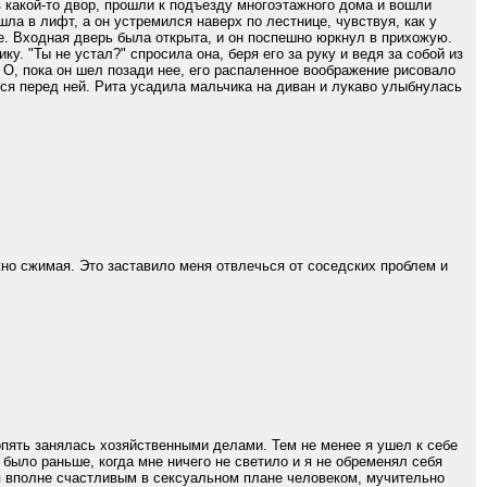
 какой-то двор, прошли к подъезду многоэтажного дома и вошли
ла в лифт, а он устремился наверх по лестнице, чувствуя, как у
ке. Входная дверь была открыта, и он поспешно юркнул в прихожую.
. "Ты не устал?" спросила она, беря его за руку и ведя за собой из
. О, пока он шел позади нее, его распаленное воображение рисовало
лся перед ней. Рита усадила мальчика на диван и лукаво улыбнулась
но сжимая. Это заставило меня отвлечься от соседских проблем и
 опять занялась хозяйственными делами. Тем не менее я ушел к себе
 было раньше, когда мне ничего не светило и я не обременял себя
я вполне счастливым в сексуальном плане человеком, мучительно