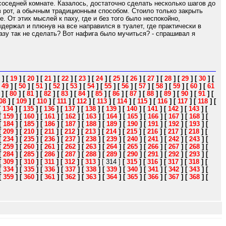
 соседней комнате. Казалось, достаточно сделать несколько шагов до
 в рот, а обычным традиционным способом. Стоило только закрыть
. От этих мыслей к паху, где и без того было неспокойно,
держал и плюнув на все направился в туалет, где практически в
разу так не сделать? Вот нафига было мучиться? - спрашивал я
]
[
19
]
[
20
]
[
21
]
[
22
]
[
23
]
[
24
]
[
25
]
[
26
]
[
27
]
[
28
]
[
29
]
[
30
]
[
[
49
]
[
50
]
[
51
]
[
52
]
[
53
]
[
54
]
[
55
]
[
56
]
[
57
]
[
58
]
[
59
]
[
60
]
[
61
]
[
80
]
[
81
]
[
82
]
[
83
]
[
84
]
[
85
]
[
86
]
[
87
]
[
88
]
[
89
]
[
90
]
[
91
]
[
08
]
[
109
]
[
110
]
[
111
]
[
112
]
[
113
]
[
114
]
[
115
]
[
116
]
[
117
]
[
118
]
[
[
134
]
[
135
]
[
136
]
[
137
]
[
138
]
[
139
]
[
140
]
[
141
]
[
142
]
[
143
]
[
[
159
]
[
160
]
[
161
]
[
162
]
[
163
]
[
164
]
[
165
]
[
166
]
[
167
]
[
168
]
[
[
184
]
[
185
]
[
186
]
[
187
]
[
188
]
[
189
]
[
190
]
[
191
]
[
192
]
[
193
]
[
[
209
]
[
210
]
[
211
]
[
212
]
[
213
]
[
214
]
[
215
]
[
216
]
[
217
]
[
218
]
[
[
234
]
[
235
]
[
236
]
[
237
]
[
238
]
[
239
]
[
240
]
[
241
]
[
242
]
[
243
]
[
[
259
]
[
260
]
[
261
]
[
262
]
[
263
]
[
264
]
[
265
]
[
266
]
[
267
]
[
268
]
[
[
284
]
[
285
]
[
286
]
[
287
]
[
288
]
[
289
]
[
290
]
[
291
]
[
292
]
[
293
]
[
[
309
]
[
310
]
[
311
]
[
312
]
[
313
]
[ 314 ]
[
315
]
[
316
]
[
317
]
[
318
]
[
[
334
]
[
335
]
[
336
]
[
337
]
[
338
]
[
339
]
[
340
]
[
341
]
[
342
]
[
343
]
[
[
359
]
[
360
]
[
361
]
[
362
]
[
363
]
[
364
]
[
365
]
[
366
]
[
367
]
[
368
]
[