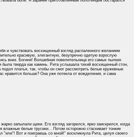
ствовала боли. Я заранее приготовленным полотенцем постарался
ебя и чувствовать восхищенный взгляд распаленного желанием
ивительно красивую, элегантную, безупречно одетую взрослую
лись вниз. Богиня! Волшебная повелительница его самых пылких
 и была тверда как камень. Рита услышала тихий восхищенный стон,
подол платья, так, чтобы он смог рассмотреть белые кружевные
час нравится больше? Она уже потекла от вожделения, и сама
жарко запылали щеки. Его взгляд загорелся, ярко заискрился, когда
я влажные белые трусики... Потом осторожно стаскивает тонкие
л "или"! Вот и поиграешь со мной!" воскликнула Рита, целуя своего