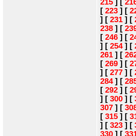
215
]
[
21
[
223
]
[
2
]
[
231
]
[
238
]
[
23
[
246
]
[
2
]
[
254
]
[
261
]
[
26
[
269
]
[
2
]
[
277
]
[
284
]
[
28
[
292
]
[
2
]
[
300
]
[
307
]
[
30
[
315
]
[
3
]
[
323
]
[
330
]
[
33