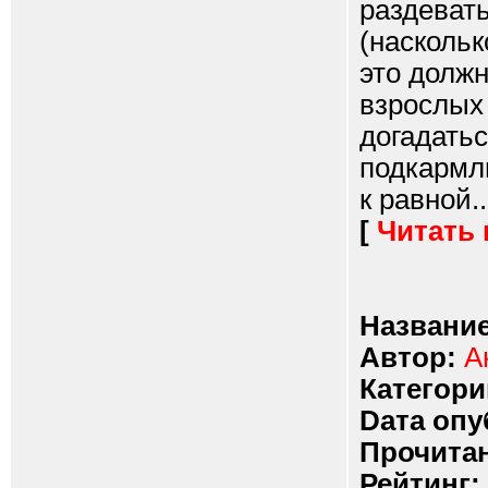
раздевать
(наскольк
это должн
взрослых 
догадатьс
подкармли
к равной..
[
Читать
Название
Автор:
А
Категори
Dата опу
Прочитан
Рейтинг: