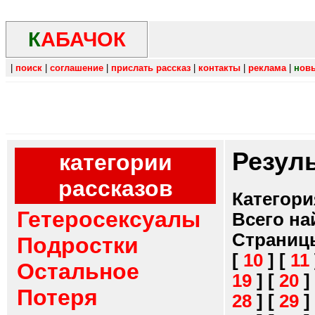
К
АБАЧОК
|
поиск
|
соглашение
|
прислать рассказ
|
контакты
|
реклама
|
н
ов
Резул
категории
рассказов
Категори
Гетеросексуалы
Всего на
Страниц
Подростки
[
10
]
[
11
Остальное
19
]
[
20
]
Потеря
28
]
[
29
]