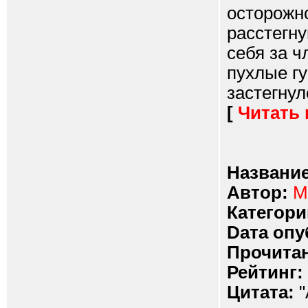
осторожно
расстегну
себя за ч
пухлые гу
застегнул
[
Читать
Название
Автор:
M
Категори
Dата опу
Прочитан
Рейтинг:
Цитата:
"