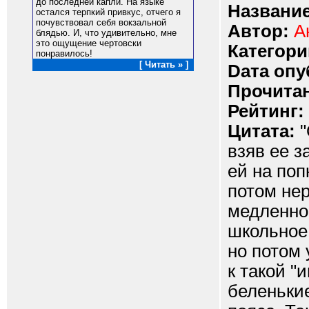
до последней капли. На языке
Название
остался терпкий привкус, отчего я
почувствовал себя вокзальной
Автор:
А
блядью. И, что удивительно, мне
это ощущение чертовски
Категори
понравилось!
[ Читать » ]
Dата опу
Прочитан
Рейтинг:
Цитата:
"
взяв ее з
ей на поп
потом нер
медленно 
школьное 
но потом 
к такой "
беленькие