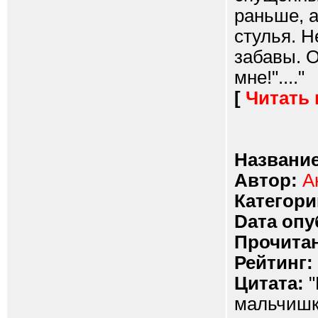
раньше, а
стулья. Н
забавы. О
мне!"...."
[
Читать
Название
Автор:
А
Категори
Dата опу
Прочитан
Рейтинг:
Цитата:
"
мальчишки