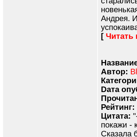
старались
новенькая
Андрея. И
успокаив
[
Читать
Название
Автор:
Bl
Категори
Dата опу
Прочитан
Рейтинг:
Цитата:
"
покажи - 
Сказала 