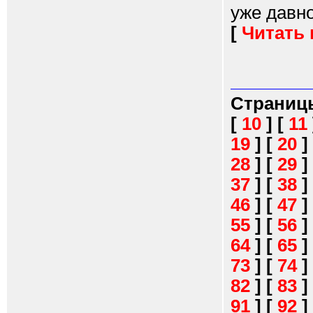
уже давно
[
Читать
Страниц
[
10
]
[
11
19
]
[
20
]
28
]
[
29
]
37
]
[
38
]
46
]
[
47
]
55
]
[
56
]
64
]
[
65
]
73
]
[
74
]
82
]
[
83
]
91
]
[
92
]