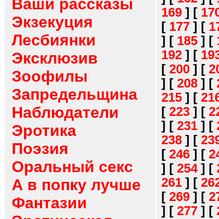
Ваши рассказы
169
]
[
17
Экзекуция
[
177
]
[
1
Лесбиянки
]
[
185
]
[
192
]
[
19
Эксклюзив
[
200
]
[
2
Зоофилы
]
[
208
]
[
Запредельщина
215
]
[
21
Наблюдатели
[
223
]
[
2
]
[
231
]
[
Эротика
238
]
[
23
Поэзия
[
246
]
[
2
Оральный секс
]
[
254
]
[
261
]
[
26
А в попку лучше
[
269
]
[
2
Фантазии
]
[
277
]
[