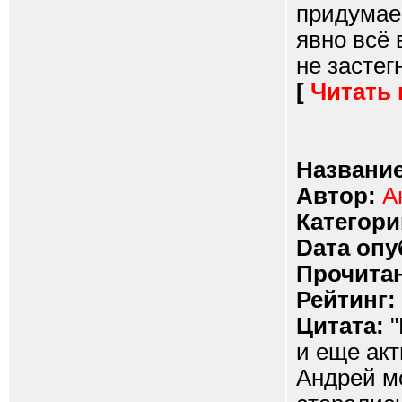
придумае
явно всё 
не застег
[
Читать
Название
Автор:
А
Категори
Dата опу
Прочитан
Рейтинг:
Цитата:
"
и еще акт
Андрей мо