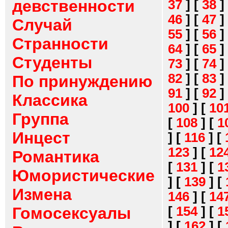
девственности
37
]
[
38
]
46
]
[
47
]
Случай
55
]
[
56
]
Странности
64
]
[
65
]
Студенты
73
]
[
74
]
82
]
[
83
]
По принуждению
91
]
[
92
]
Классика
100
]
[
10
Группа
[
108
]
[
1
Инцест
]
[
116
]
[
123
]
[
12
Романтика
[
131
]
[
1
Юмористические
]
[
139
]
[
Измена
146
]
[
14
[
154
]
[
1
Гомосексуалы
]
[
162
]
[