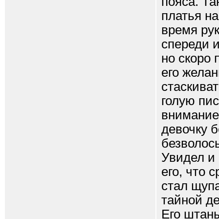
пояса. Та
платья на
время рук
спереди 
но скоро 
его желан
стаскиват
голую пис
внимание
девочку б
безволосы
Увидел и 
его, что 
стал щупа
тайной де
Его штан