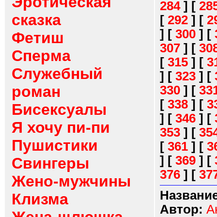
Эротическая
284
]
[
28
сказка
[
292
]
[
2
]
[
300
]
[
Фетиш
307
]
[
30
Сперма
[
315
]
[
3
Служебный
]
[
323
]
[
роман
330
]
[
33
[
338
]
[
3
Бисексуалы
]
[
346
]
[
Я хочу пи-пи
353
]
[
35
Пушистики
[
361
]
[
3
]
[
369
]
[
Свингеры
376
]
[
37
Жено-мужчины
Название
Клизма
Автор:
А