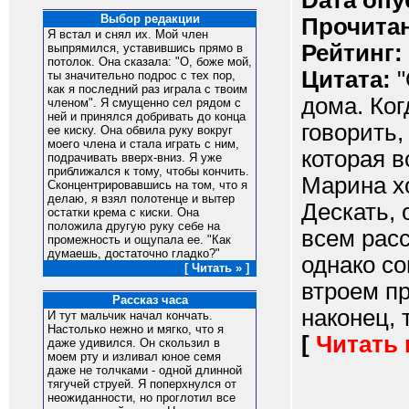
Dата опу
Выбор редакции
Прочитан
Я встал и снял их. Мой член
Рейтинг:
выпрямился, уставившись прямо в
потолок. Она сказала: "О, боже мой,
Цитата:
"
ты значительно подрос с тех пор,
как я последний раз играла с твоим
дома. Ко
членом". Я смущенно сел рядом с
ней и принялся добривать до конца
говорить,
ее киску. Она обвила руку вокруг
моего члена и стала играть с ним,
которая в
подрачивать вверх-вниз. Я уже
приближался к тому, чтобы кончить.
Марина х
Сконцентрировавшись на том, что я
делаю, я взял полотенце и вытер
Дескать, 
остатки крема с киски. Она
положила другую руку себе на
всем расс
промежность и ощупала ее. "Как
думаешь, достаточно гладко?"
однако со
[ Читать » ]
втроем пр
Рассказ часа
наконец, 
И тут мальчик начал кончать.
Настолько нежно и мягко, что я
[
Читать
даже удивился. Он скользил в
моем рту и изливал юное семя
даже не толчками - одной длинной
тягучей струей. Я поперхнулся от
неожиданности, но проглотил все