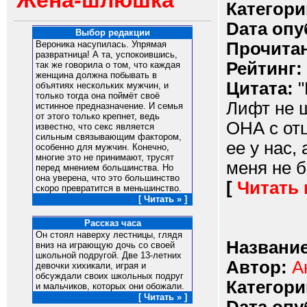
Жена-шлюшка
Категори
Dата опу
Выбор редакции
Прочитан
Вероника насупилась. Упрямая
развратница! А та, успокоившись,
Рейтинг:
так же говорила о том, что каждая
женщина должна побывать в
Цитата:
"
объятиях нескольких мужчин, и
только тогда она поймёт своё
Лифт не 
истинное предназначение. И семья
от этого только крепнет, ведь
ОНА с от
известно, что секс является
сильным связывающим фактором,
ее у нас,
особенно для мужчин. Конечно,
многие это не принимают, трусят
меня не б
перед мнением большинства. Но
она уверена, что это большинство
[
Читать
скоро превратится в меньшинство.
[ Читать » ]
Рассказ часа
Он стоял наверху лестницы, глядя
Название
вниз на играющую дочь со своей
школьной подругой. Две 13-летних
Автор:
А
девочки хихикали, играя и
обсуждали своих школьных подруг
Категори
и мальчиков, которых они обожали.
[ Читать » ]