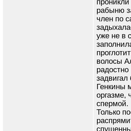
проникли 
рабыню за
член по с
задыхалас
уже не в 
заполнила
проглотит
волосы А
радостно 
задвигал 
Генкины 
оргазме, 
спермой.
Только по
распрямит
спущенны