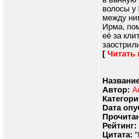
волосы у 
между ни
Ирма, пом
её за кли
заострили
[
Читать
Название
Автор:
А
Категори
Dата опу
Прочитан
Рейтинг:
Цитата:
"