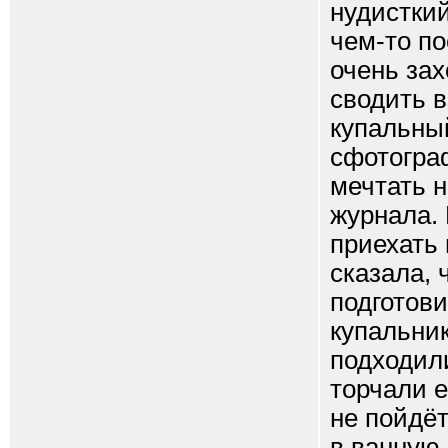
нудисткий
чем-то п
очень за
сводить в
купальны
сфотогра
мечтать н
журнала.
приехать
сказала,
подготови
купальник
подходили
торчали е
не пойдёт
в ванную