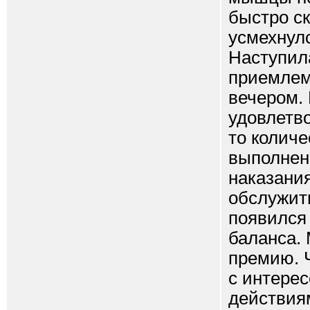
быстро ск
усмехнул
Наступила
приемлемо
вечером. 
удовлетво
то количе
выполненн
наказания
обслужить
появился
баланса.
премию. Ч
с интере
действия