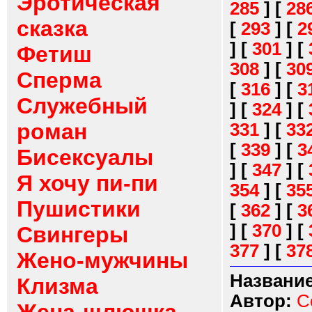
Эротическая
285
]
[
28
сказка
[
293
]
[
2
]
[
301
]
[
Фетиш
308
]
[
30
Сперма
[
316
]
[
3
Служебный
]
[
324
]
[
роман
331
]
[
33
[
339
]
[
3
Бисексуалы
]
[
347
]
[
Я хочу пи-пи
354
]
[
35
Пушистики
[
362
]
[
3
]
[
370
]
[
Свингеры
377
]
[
37
Жено-мужчины
Название
Клизма
Автор:
C