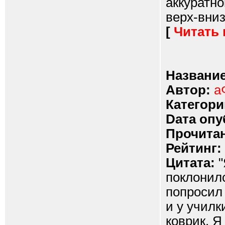
аккуратно
верх-вниз.
[
Читать
Название
Автор:
а
Категори
Dата опу
Прочитан
Рейтинг:
Цитата:
"
поклонилс
попросил
и у училк
коврик. Я