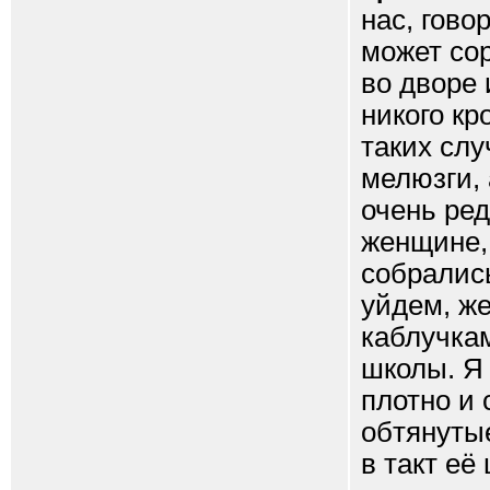
нас, гово
может сор
во дворе 
никого кр
таких слу
мелюзги, 
очень ред
женщине,
собралис
уйдем, ж
каблучкам
школы. Я 
плотно и 
обтянуты
в такт её