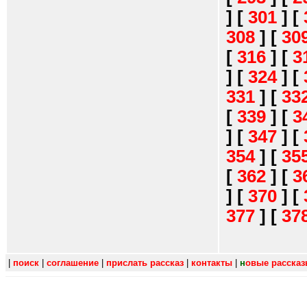
]
[
301
]
[
308
]
[
30
[
316
]
[
3
]
[
324
]
[
331
]
[
33
[
339
]
[
3
]
[
347
]
[
354
]
[
35
[
362
]
[
3
]
[
370
]
[
377
]
[
37
|
поиск
|
соглашение
|
прислать рассказ
|
контакты
|
н
овые расска