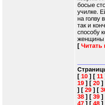
босые сто
училке. Е
на голву 
так и кон
способу к
женщины п
[
Читать
Страниц
[
10
]
[
11
19
]
[
20
]
]
[
29
]
[
3
38
]
[
39
]
47
]
[
48
]