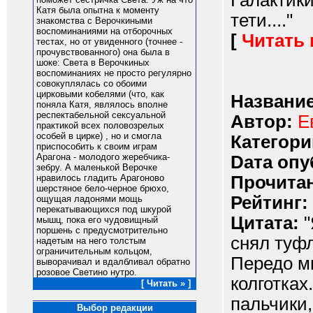
Галактики
Катя была опытна к моменту
тети...."
знакомства с Верочкиными
воспоминаниями на отборочных
[
Читать
тестах, но от увиденного (точнее -
прочувствованного) она была в
шоке: Света в Верочкиных
воспоминаниях не просто регулярно
совокуплялась со обоими
цирковыми кобелями (что, как
Название
поняла Катя, являлось вполне
респектабельной сексуальной
Автор:
Е
практикой всех половозрелых
особей в цирке) , но и смогла
Категори
приспособить к своим играм
Арагона - молодого жеребчика-
Dата опу
зебру. А маленькой Верочке
Прочитан
нравилось гладить Арагоново
шерстяное бело-черное брюхо,
Рейтинг:
ощущая ладонями мощь
перекатывающихся под шкурой
Цитата:
"
мышц, пока его чудовищный
поршень с предусмотрительно
снял туфл
надетым на него толстым
ограничительным кольцом,
Передо м
выворачивал и вдалбливал обратно
розовое Светино нутро.
колготках
[ Читать » ]
пальчики,
Выбор редакции