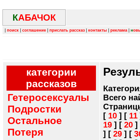
К
АБАЧОК
|
поиск
|
соглашение
|
прислать рассказ
|
контакты
|
реклама
|
н
ов
Резул
категории
рассказов
Категори
Гетеросексуалы
Всего на
Страниц
Подростки
[
10
]
[
11
Остальное
19
]
[
20
]
Потеря
]
[
29
]
[
3