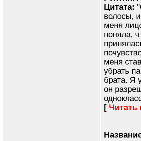
Цитата:
"
волосы, и
меня лицо
поняла, ч
принялас
почувство
меня став
убрать па
брата. Я
он разре
однокласс
[
Читать
Название