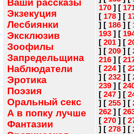
Ваши рассказы
170
]
[
17
Экзекуция
[
178
]
[
1
Лесбиянки
]
[
186
]
[
193
]
[
19
Эксклюзив
[
201
]
[
2
Зоофилы
]
[
209
]
[
Запредельщина
216
]
[
21
Наблюдатели
[
224
]
[
2
]
[
232
]
[
Эротика
239
]
[
24
Поэзия
[
247
]
[
2
Оральный секс
]
[
255
]
[
262
]
[
26
А в попку лучше
[
270
]
[
2
Фантазии
]
[
278
]
[