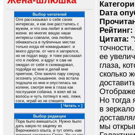
Жена-шлюшка
Категори
Dата опу
Выбор читателей
Прочитан
Оля рассказывал о себе своих
интересах, и как они расстались с
Рейтинг:
мужем, и что она любит в интимной
жизни. во многих вещах наши
Цитата:
"
интересы совпали, она любить
обнажатьса в публичных местах
точности.
только когда её командывают. и
много другое. от чего я загорелся,
ее увелич
но не подал виду. я тоже рассказал
что я люблю. и вдруг я сам не
глаза, ко
ожидал от себя я скомандовал,
подойди ко мне и делай мне
сколько 
приятное, Оле заняло пару секунд
осознать услышанное. она встала
доставит
подошла ко мне и опустилась на
колени, смотря мне в глаза как
Отображе
послушноя собачка. я взял её за
волосы и чуть потянул в низ, ляжи,
Но тогда 
соси, играй но не спешите.
[ Читать » ]
в зеркало
доставля
Выбор редакции
Пора было вмешаться. Нужно было
мы откры
дать какую-то зацепку из
Верочкиного опыта, и тут опять нам
поможет сестричка Света. Уж на что