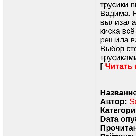
трусики 
Вадима. 
вылизала 
киска всё
решила в
Выбор ст
трусиками
[
Читать
Название
Автор:
S
Категори
Dата опу
Прочитан