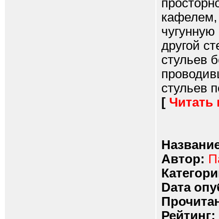
просторн
кафелем,
чугунную 
другой ст
стульев б
проводив
стульев п
[
Читать
Название
Автор:
П
Категори
Dата опу
Прочитан
Рейтинг: