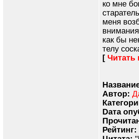
ко мне бо
старател
меня возб
внимания 
как бы не
телу соск
[
Читать
Название
Автор:
Д
Категори
Dата опу
Прочитан
Рейтинг:
Цитата:
"