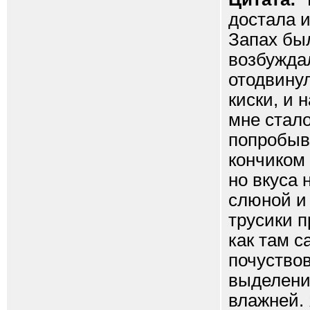
достала и
Запах бы
возбуждал
отодвину
киски, и 
мне стало
попробыва
кончиком
но вкуса 
слюной и
трусики п
как там с
почуство
выделения
влажней. 