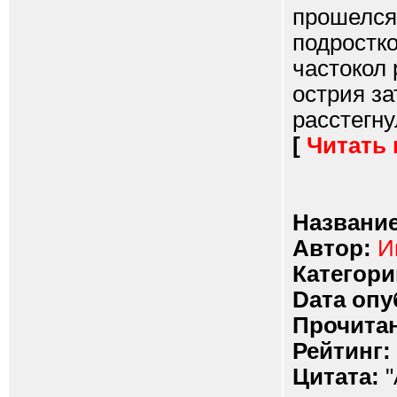
прошелся
подростк
частокол 
острия за
расстегну
[
Читать
Название
Автор:
И
Категори
Dата опу
Прочитан
Рейтинг:
Цитата:
"