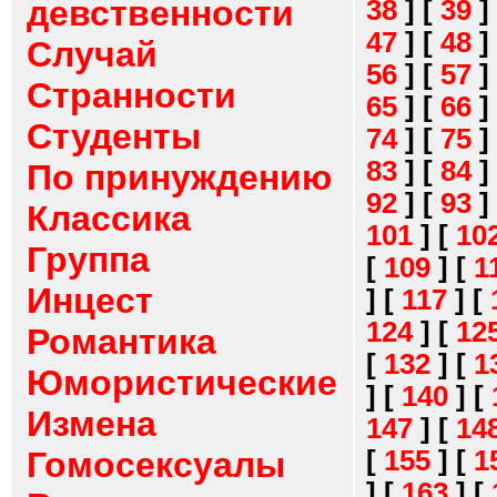
девственности
38
]
[
39
]
47
]
[
48
]
Случай
56
]
[
57
]
Странности
65
]
[
66
]
Студенты
74
]
[
75
]
83
]
[
84
]
По принуждению
92
]
[
93
]
Классика
101
]
[
10
Группа
[
109
]
[
1
Инцест
]
[
117
]
[
124
]
[
12
Романтика
[
132
]
[
1
Юмористические
]
[
140
]
[
Измена
147
]
[
14
[
155
]
[
1
Гомосексуалы
]
[
163
]
[