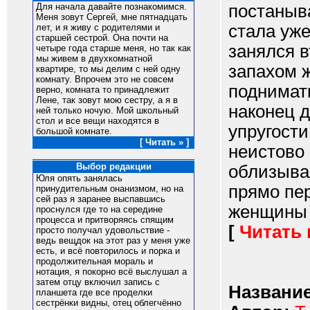
постаныва
Для начала давайте познакомимся.
Меня зовут Сергей, мне пятнадцать
стала уже
лет, и я живу с родителями и
старшей сестрой. Она почти на
занялся в
четыре года старше меня, но так как
мы живем в двухкомнатной
запахом ж
квартире, то мы делим с ней одну
комнату. Впрочем это не совсем
поднимат
верно, комната то принадлежит
Лене, так зовут мою сестру, а я в
наконец д
ней только ночую. Мой школьный
стол и все вещи находятся в
упругост
большой комнате.
[ Читать » ]
неистово
Выбор редакции
облизыва
Юля опять занялась
прямо пер
принудительным онанизмом, но на
сей раз я заранее выспавшись
женщины м
проснулся где то на середине
процесса и притворяясь спящим
[
Читать
просто получал удовольствие -
ведь вещдок на этот раз у меня уже
есть, и всё повторилось и порка и
продолжительная мораль и
нотация, я покорно всё выслушал а
затем отцу включил запись с
Название
планшета где все проделки
сестрёнки видны, отец облегчённо