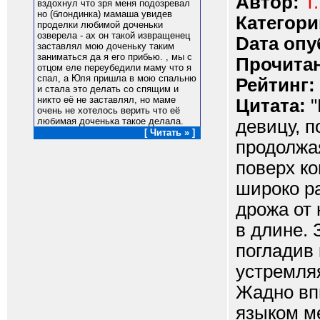
Автор:
Т
вздохнул что зря меня подозревал
но (блондинка) мамаша увидев
Категори
проделки любимой доченьки
озверела - ах он такой извращенец
Dата опу
заставлял мою доченьку таким
заниматься да я его прибью. , мы с
Прочитан
отцом еле переубедили маму что я
спал, а Юля пришла в мою спальню
Рейтинг:
и стала это делать со спящим и
никто её не заставлял, но маме
Цитата:
"
очень не хотелось верить что её
любимая доченька такое делала.
девицу, п
[ Читать » ]
продолжая
поверх ко
широко ра
дрожа от 
в длине. 
погладив 
устремляя
Жадно впи
языком м