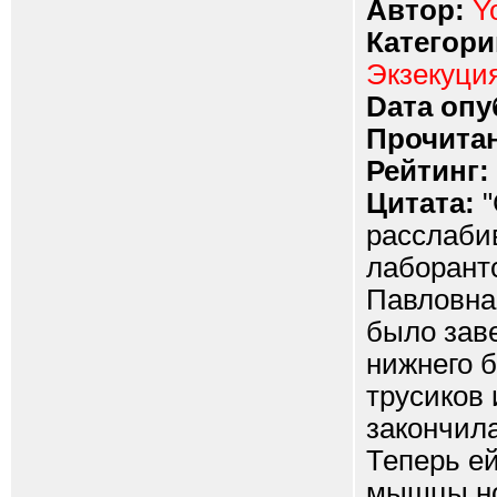
Автор:
Y
Категори
Экзекуци
Dата опу
Прочитан
Рейтинг:
Цитата:
"
расслаби
лаборант
Павловна
было зав
нижнего б
трусиков 
закончила
Теперь ей
мышцы ног