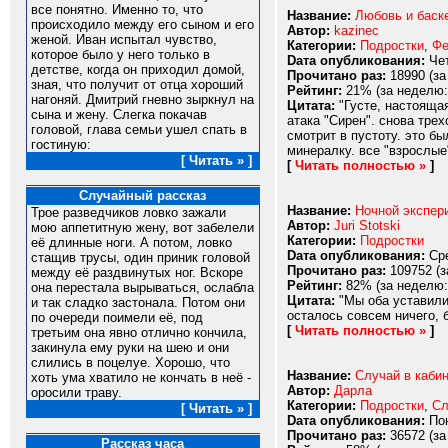
все понятно. Именно то, что
Название:
Любовь и баске
происходило между его сыном и его
Автор:
kazinec
женой. Иван испытал чувство,
Категории:
Подростки
,
Фе
которое было у него только в
Dата опубликования:
Чет
детстве, когда он приходил домой,
Прочитано раз:
18990 (за
зная, что получит от отца хороший
Рейтинг:
21% (за неделю:
нагоняй. Дмитрий гневно зыркнул на
Цитата:
"Густе, настоящая
сына и жену. Слегка покачав
атака "Сирен". снова тре
головой, глава семьи ушел спать в
смотрит в пустоту. это б
гостиную:
минералку. все "взрослые
[ Читать » ]
[
Читать полностью »
]
Случайный рассказ
Название:
Ночной экспер
Трое разведчиков ловко зажали
Автор:
Juri Stotski
мою аппетитную жену, вот забелели
Категории:
Подростки
её длинные ноги. А потом, ловко
Dата опубликования:
Сре
стащив трусы, один приник головой
Прочитано раз:
109752 (з
между её раздвинутых ног. Вскоре
Рейтинг:
82% (за неделю:
она перестала вырываться, ослабла
Цитата:
"Мы оба уставилис
и так сладко застонала. Потом они
осталось совсем ничего, 
по очереди поимели её, под
[
Читать полностью »
]
третьим она явно отлично кончила,
закинула ему руки на шею и они
слились в поцелуе. Хорошо, что
Название:
Случай в кабин
хоть ума хватило не кончать в неё -
Автор:
Дарла
оросили траву.
Категории:
Подростки
,
Сл
[ Читать » ]
Dата опубликования:
Пон
Прочитано раз:
36572 (за
Рассказ часа