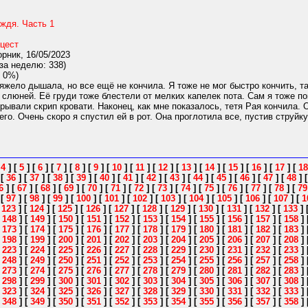
ждя. Часть 1
цест
рник, 16/05/2023
за неделю: 338)
 0%)
жело дышала, но все ещё не кончила. Я тоже не мог быстро кончить, так
 слюней. Её груди тоже блестели от мелких капелек пота. Сам я тоже п
рывали скрип кровати. Наконец, как мне показалось, тетя Рая кончила. О
го. Очень скоро я спустил ей в рот. Она проглотила все, пустив струйку
[
4
]
[
5
]
[
6
]
[
7
]
[
8
]
[
9
]
[
10
]
[
11
]
[
12
]
[
13
]
[
14
]
[
15
]
[
16
]
[
17
]
[
18
]
[
36
]
[
37
]
[
38
]
[
39
]
[
40
]
[
41
]
[
42
]
[
43
]
[
44
]
[
45
]
[
46
]
[
47
]
[
48
]
6
]
[
67
]
[
68
]
[
69
]
[
70
]
[
71
]
[
72
]
[
73
]
[
74
]
[
75
]
[
76
]
[
77
]
[
78
]
[
79
]
[
97
]
[
98
]
[
99
]
[
100
]
[
101
]
[
102
]
[
103
]
[
104
]
[
105
]
[
106
]
[
107
]
[
1
[
123
]
[
124
]
[
125
]
[
126
]
[
127
]
[
128
]
[
129
]
[
130
]
[
131
]
[
132
]
[
133
]
[
148
]
[
149
]
[
150
]
[
151
]
[
152
]
[
153
]
[
154
]
[
155
]
[
156
]
[
157
]
[
158
]
[
173
]
[
174
]
[
175
]
[
176
]
[
177
]
[
178
]
[
179
]
[
180
]
[
181
]
[
182
]
[
183
]
[
198
]
[
199
]
[
200
]
[
201
]
[
202
]
[
203
]
[
204
]
[
205
]
[
206
]
[
207
]
[
208
]
[
223
]
[
224
]
[
225
]
[
226
]
[
227
]
[
228
]
[
229
]
[
230
]
[
231
]
[
232
]
[
233
]
[
248
]
[
249
]
[
250
]
[
251
]
[
252
]
[
253
]
[
254
]
[
255
]
[
256
]
[
257
]
[
258
]
[
273
]
[
274
]
[
275
]
[
276
]
[
277
]
[
278
]
[
279
]
[
280
]
[
281
]
[
282
]
[
283
]
[
298
]
[
299
]
[
300
]
[
301
]
[
302
]
[
303
]
[
304
]
[
305
]
[
306
]
[
307
]
[
308
]
[
323
]
[
324
]
[
325
]
[
326
]
[
327
]
[
328
]
[
329
]
[
330
]
[
331
]
[
332
]
[
333
]
[
348
]
[
349
]
[
350
]
[
351
]
[
352
]
[
353
]
[
354
]
[
355
]
[
356
]
[
357
]
[
358
]