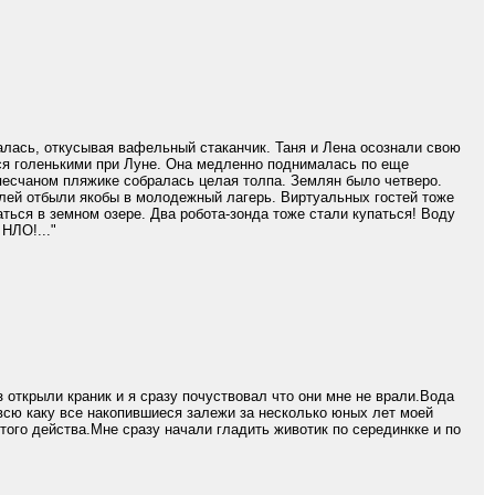
балась, откусывая вафельный стаканчик. Таня и Лена осознали свою
ься голенькими при Луне. Она медленно поднималась по еще
 песчаном пляжике собралась целая толпа. Землян было четверо.
елей отбыли якобы в молодежный лагерь. Виртуальных гостей тоже
ться в земном озере. Два робота-зонда тоже стали купаться! Воду
НЛО!..."
 открыли краник и я сразу почуствовал что они мне не врали.Вода
всю каку все накопившиеся залежи за несколько юных лет моей
того действа.Мне сразу начали гладить животик по серединкке и по