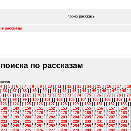
порно рассказы
ые рассказы
|
 поиска по рассказам
сказов
[
4
]
[
5
]
[
6
]
[
7
]
[
8
]
[
9
]
[
10
]
[
11
]
[
12
]
[
13
]
[
14
]
[
15
]
[
16
]
[
17
]
[
18
]
[
36
]
[
37
]
[
38
]
[
39
]
[
40
]
[
41
]
[
42
]
[
43
]
[
44
]
[
45
]
[
46
]
[
47
]
[
48
]
6
]
[
67
]
[
68
]
[
69
]
[
70
]
[
71
]
[
72
]
[
73
]
[
74
]
[
75
]
[
76
]
[
77
]
[
78
]
[
79
]
[
97
]
[
98
]
[
99
]
[
100
]
[
101
]
[
102
]
[
103
]
[
104
]
[
105
]
[
106
]
[
107
]
[
1
[
123
]
[
124
]
[
125
]
[
126
]
[
127
]
[
128
]
[
129
]
[
130
]
[
131
]
[
132
]
[
133
]
[
148
]
[
149
]
[
150
]
[
151
]
[
152
]
[
153
]
[
154
]
[
155
]
[
156
]
[
157
]
[
158
]
[
173
]
[
174
]
[
175
]
[
176
]
[
177
]
[
178
]
[
179
]
[
180
]
[
181
]
[
182
]
[
183
]
[
198
]
[
199
]
[
200
]
[
201
]
[
202
]
[
203
]
[
204
]
[
205
]
[
206
]
[
207
]
[
208
]
[
223
]
[
224
]
[
225
]
[
226
]
[
227
]
[
228
]
[
229
]
[
230
]
[
231
]
[
232
]
[
233
]
[
248
]
[
249
]
[
250
]
[
251
]
[
252
]
[
253
]
[
254
]
[
255
]
[
256
]
[
257
]
[
258
]
[
273
]
[
274
]
[
275
]
[
276
]
[
277
]
[
278
]
[
279
]
[
280
]
[
281
]
[
282
]
[
283
]