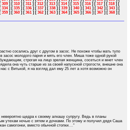
[
309
]
[
310
]
[
311
]
[
312
]
[
313
]
[
314
]
[
315
]
[
316
]
[
317
]
[
318
]
[
[
334
]
[
335
]
[
336
]
[
337
]
[
338
]
[
339
]
[
340
]
[
341
]
[
342
]
[
343
]
[
[
359
]
[
360
]
[
361
]
[
362
]
[
363
]
[
364
]
[
365
]
[
366
]
[
367
]
[
368
]
[
астно сосались друг с другом в засос. Не похоже чтобы мать тупо
 в засос молодого парня и мять его член. Миша тоже одной рукой
збуждающим, строгая на лицо зрелая женщина, сосеться и мнет член
ядела она чуть старше из за своей напускной строгости, внешне она
ас с Витькой, я на взгляд дал ему 25 лет а хотя возможно он
 невероятно щедра к своему алкашу супругу. Ведь в планы
ым утехам ночью с зятем и дочками. По этому и получил дядя Саша
кан самогонки, вместо обычной стопки...."