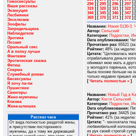
Гомосексуалы
294
]
[
295
]
[
296
]
[
297
]
Ваши рассказы
319
]
[
320
]
[
321
]
[
322
]
Экзекуция
344
]
[
345
]
[
346
]
[
347
]
Лесбиянки
369
]
[
370
]
[
371
]
[
372
]
Эксклюзив
Зоофилы
Название:
Нокия 5130-3. 
Запредельщина
Автор:
Сельский
Наблюдатели
Категории:
Подростки
,
Ин
Эротика
Dата опубликования:
Чет
Поэзия
Прочитано раз:
65521 (за
Оральный секс
Рейтинг:
48% (за неделю:
А в попку лучше
Цитата:
"Целовалась мать 
Фантазии
отрабатывала деньги кото
Эротическая сказка
обнимал мою мать а друго
Фетиш
у молодого паренька, кот
Сперма
была похоже больше на за
Служебный роман
только недавно пришел из 
Бисексуалы
[
Читать полностью »
]
Я хочу пи-пи
Пушистики
Свингеры
Название:
Новый Год в Ка
Жено-мужчины
Автор:
Костя Сельский
Клизма
Категории:
Подростки
,
Ин
Жена-шлюшка
Dата опубликования:
Пят
Прочитано раз:
34425 (за
Рассказ часа
Рейтинг:
41% (за неделю:
Цитата:
"- захохатала те
От вида полностью раздетой жены,
любвиобильной колхозниц
в присутствии постороннего
из рук своей строгой супр
мужчины, да к тому же державшей
[
Читать полностью »
]
в руках чужой член, при этом, как