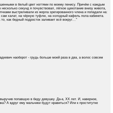
рашенными в белый цвет ногтями по моему пенису. Причём с каждым
 несколько секунд я почувствовал, лёгкое щекотание внизу живота,
олчками выстреливали из жерла эрегированного члена и попадали на:
а сам халат, на чёрную туфлю, на холодный кафель пола кабинета.
о, как бедный подросток заливает всё вокруг...."
Радкевич наоборот - грудь больше моей раза в два, а волос совсем
выручив попавшую в беду девушку. Да-а, ХХ лет. И, наверное,
шка? А вдруг ему мальчики будут нравиться? Или к проститутке