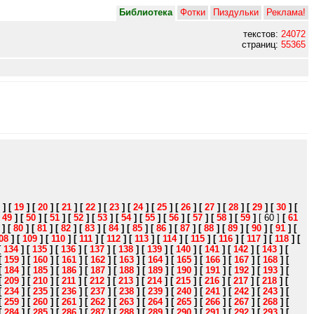
Библиотека
Фотки
Пиздульки
Реклама!
текстов:
24072
страниц:
55365
]
[
19
]
[
20
]
[
21
]
[
22
]
[
23
]
[
24
]
[
25
]
[
26
]
[
27
]
[
28
]
[
29
]
[
30
]
[
[
49
]
[
50
]
[
51
]
[
52
]
[
53
]
[
54
]
[
55
]
[
56
]
[
57
]
[
58
]
[
59
]
[ 60 ]
[
61
]
[
80
]
[
81
]
[
82
]
[
83
]
[
84
]
[
85
]
[
86
]
[
87
]
[
88
]
[
89
]
[
90
]
[
91
]
[
08
]
[
109
]
[
110
]
[
111
]
[
112
]
[
113
]
[
114
]
[
115
]
[
116
]
[
117
]
[
118
]
[
[
134
]
[
135
]
[
136
]
[
137
]
[
138
]
[
139
]
[
140
]
[
141
]
[
142
]
[
143
]
[
[
159
]
[
160
]
[
161
]
[
162
]
[
163
]
[
164
]
[
165
]
[
166
]
[
167
]
[
168
]
[
[
184
]
[
185
]
[
186
]
[
187
]
[
188
]
[
189
]
[
190
]
[
191
]
[
192
]
[
193
]
[
[
209
]
[
210
]
[
211
]
[
212
]
[
213
]
[
214
]
[
215
]
[
216
]
[
217
]
[
218
]
[
[
234
]
[
235
]
[
236
]
[
237
]
[
238
]
[
239
]
[
240
]
[
241
]
[
242
]
[
243
]
[
[
259
]
[
260
]
[
261
]
[
262
]
[
263
]
[
264
]
[
265
]
[
266
]
[
267
]
[
268
]
[
[
284
]
[
285
]
[
286
]
[
287
]
[
288
]
[
289
]
[
290
]
[
291
]
[
292
]
[
293
]
[