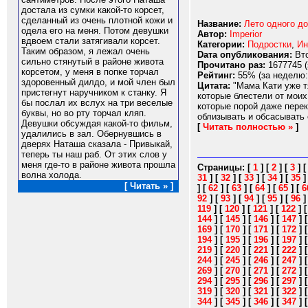
достала из сумки какой-то корсет,
сделанный из очень плотной кожи и
Название:
Лето одного до
одела его на меня. Потом девушки
Автор:
Imperior
вдвоем стали затягивали корсет.
Категории:
Подростки
,
Ин
Таким образом, я лежал очень
Dата опубликования:
Вто
сильно стянутый в районе живота
Прочитано раз:
1677745 (
корсетом, у меня в попке торчал
Рейтинг:
55% (за неделю:
здоровенный дилдо, и мой член был
Цитата:
"Мама Кати уже тя
пристегнут наручником к станку. Я
которые блестели от моих
бы послал их вслух на три веселые
которые порой даже перек
буквы, но во рту торчал кляп.
облизывать и обсасывать е
Девушки обсуждая какой-то фильм,
[
Читать полностью »
]
удалились в зал. Обернувшись в
дверях Наташа сказала - Привыкай,
теперь ты наш раб. От этих слов у
меня где-то в районе живота прошла
Страницы:
[
1
]
[
2
]
[
3
]
волна холода.
31
]
[
32
]
[
33
]
[
34
]
[
35
[ Читать » ]
]
[
62
]
[
63
]
[
64
]
[
65
]
[
6
92
]
[
93
]
[
94
]
[
95
]
[
96
119
]
[
120
]
[
121
]
[
122
]
144
]
[
145
]
[
146
]
[
147
]
169
]
[
170
]
[
171
]
[
172
]
194
]
[
195
]
[
196
]
[
197
]
219
]
[
220
]
[
221
]
[
222
]
244
]
[
245
]
[
246
]
[
247
]
269
]
[
270
]
[
271
]
[
272
]
294
]
[
295
]
[
296
]
[
297
]
319
]
[
320
]
[
321
]
[
322
]
344
]
[
345
]
[
346
]
[
347
]