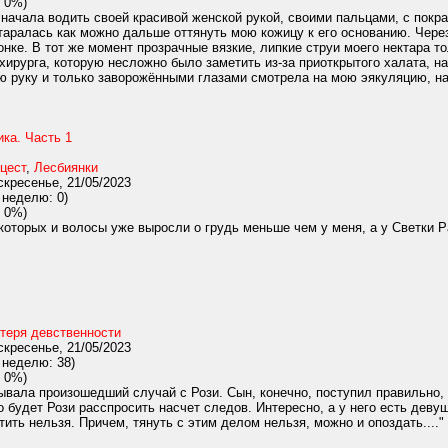
 0%)
 начала водить своей красивой женской рукой, своими пальцами, с пок
аралась как можно дальше оттянуть мою кожицу к его основанию. Через
нке. В тот же момент прозрачные вязкие, липкие струи моего нектара т
ирурга, которую несложно было заметить из-за приоткрытого халата, н
ю руку и только заворожёнными глазами смотрела на мою эякуляцию, на т
ка. Часть 1
цест
,
Лесбиянки
кресенье, 21/05/2023
 неделю: 0)
 0%)
некоторых и волосы уже выросли о грудь меньше чем у меня, а у Светки 
теря девственности
кресенье, 21/05/2023
 неделю: 38)
 0%)
вала произошедший случай с Рози. Сын, конечно, поступил правильно, 
 будет Рози расспросить насчет следов. Интересно, а у него есть деву
тить нельзя. Причем, тянуть с этим делом нельзя, можно и опоздать...."