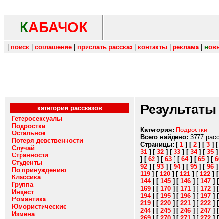
К
АБАЧОК
|
поиск
|
соглашение
|
прислать рассказ
|
контакты
|
реклама
|
н
ов
Результаты
категории рассказов
Гетеросексуалы
Подростки
Категория:
Подростки
Остальное
Всего найдено:
3777 рас
Потеря девственности
Страницы:
[
1
]
[
2
]
[
3
]
Случай
31
]
[
32
]
[
33
]
[
34
]
[
35
Странности
]
[
62
]
[
63
]
[
64
]
[
65
]
[
6
Студенты
92
]
[
93
]
[
94
]
[
95
]
[
96
По принуждению
119
]
[
120
]
[
121
]
[
122
]
Классика
144
]
[
145
]
[
146
]
[
147
]
Группа
169
]
[
170
]
[
171
]
[
172
]
Инцест
194
]
[
195
]
[
196
]
[
197
]
Романтика
219
]
[
220
]
[
221
]
[
222
]
Юмористические
244
]
[
245
]
[
246
]
[
247
]
Измена
269
]
[
270
]
[
271
]
[
272
]