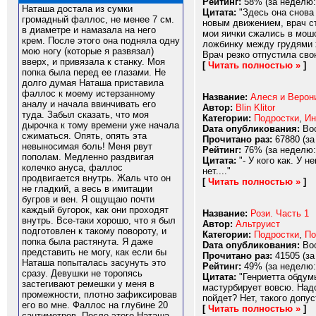
Рейтинг:
58% (за неделю:
Наташа достала из сумки
Цитата:
"Здесь она снова
громадный фаллос, не менее 7 см.
новым движением, врач ст
в диаметре и намазала на него
мои яички сжались в мошо
крем. После этого она подняла одну
ложбинку между грудями х
мою ногу (которые я развязал)
Врач резко отпустила сво
вверх, и привязала к станку. Моя
[
Читать полностью »
]
попка была перед ее глазами. Не
долго думая Наташа приставила
фаллос к моему истерзанному
Название:
Алеся и Верони
аналу и начала ввинчивать его
Автор:
Blin Klitor
туда. Забыл сказать, что моя
Категории:
Подростки
,
Ин
дырочка к тому времени уже начала
Dата опубликования:
Вос
сжиматься. Опять, опять эта
Прочитано раз:
67880 (за
невыносимая боль! Меня рвут
Рейтинг:
76% (за неделю:
пополам. Медленно раздвигая
Цитата:
"- У кого как. У 
колечко ануса, фаллос
нет...."
продвигается внутрь. Жаль что он
[
Читать полностью »
]
не гладкий, а весь в имитации
бугров и вен. Я ощущаю почти
каждый бугорок, как они проходят
Название:
Рози. Часть 1
внутрь. Все-таки хорошо, что я был
Автор:
Альтруист
подготовлен к такому повороту, и
Категории:
Подростки
,
По
попка была растянута. Я даже
Dата опубликования:
Вос
представить не могу, как если бы
Прочитано раз:
41505 (за
Наташа попыталась засунуть это
Рейтинг:
49% (за неделю:
сразу. Девушки не торопясь
Цитата:
"Генриетта обдумы
застегивают ремешки у меня в
мастурбирует вовсю. Надо
промежности, плотно зафиксировав
пойдет? Нет, такого допус
его во мне. Фаллос на глубине 20
[
Читать полностью »
]
сантиметров. После этого Наташа