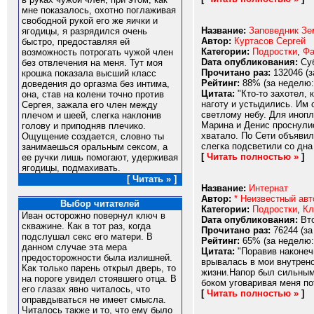
мне показалось, охотно поглаживая
свободной рукой его же яички и
Название:
Заповедник Зе
ягодицы, я разрядился очень
Автор:
Куртасов Сергей
быстро, предоставляя ей
Категории:
Подростки
,
Фа
возможность потрогать чужой член
Dата опубликования:
Суб
без отвлечения на меня. Тут моя
Прочитано раз:
132046 (з
крошка показала высший класс
Рейтинг:
88% (за неделю:
доведения до оргазма без интима,
Цитата:
"Кто-то захотел, 
она, став на колени точно против
наготу и устыдились. Им 
Сергея, зажала его член между
светлому небу. Для инопл
плечом и шеей, слегка наклонив
Марина и Денис проснули
голову и приподняв плечико.
хватало. По Сети объявил
Ощущение создается, словно ты
слегка подсветили со дна
занимаешься оральным сексом, а
[
Читать полностью »
]
ее ручки лишь помогают, удерживая
ягодицы, подмахивать.
[ Читать » ]
Название:
Интернат
Автор:
* Неизвестный авт
Выбор читателей
Категории:
Подростки
,
Кл
Иван осторожно повернул ключ в
Dата опубликования:
Вто
скважине. Как в тот раз, когда
Прочитано раз:
76244 (за
подслушал секс его матери. В
Рейтинг:
65% (за неделю:
данном случае эта мера
Цитата:
"Поравив наконечн
предосторожности была излишней.
врывалась в мои внутрено
Как только парень открыл дверь, то
жизни.Напор был сильным 
на пороге увидел стоявшего отца. В
боком уговаривая меня по
его глазах явно читалось, что
[
Читать полностью »
]
оправдываться не имеет смысла.
Читалось также и то, что ему было