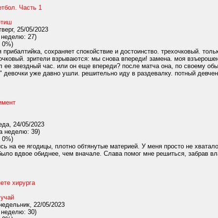
тбол. Часть 1
тиш
верг, 25/05/2023
 неделю: 27)
 0%)
 прибалтийка, сохраняет спокойствие и достоинство. трехочковый. толь
хочковый. зрители взрываются: мы снова впереди! замена. моя взъерошен
ыл ее звездный час. или он еще впереди? после матча она, по своему об
" девочки уже давно ушли. решительно иду в раздевалку. потный девченс
имент
да, 24/05/2023
а неделю: 39)
 0%)
ь на ее ягодицы, плотно обтянутые материей. У меня просто не хватало
было вдвое обиднее, чем вначале. Слава помог мне решиться, забрав вл
ете хирурга
учай
едельник, 22/05/2023
 неделю: 30)