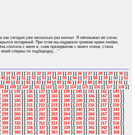
 как сегодня уже несколько раз кончал. Я облизывал её соски,
окрылся испариной. При этом мы издавали громкие крики любви,
на сползла с меня и, сняв презерватив с моего члена, стала
 моей спермы по подбородку...."
]
[
19
]
[
20
]
[
21
]
[
22
]
[
23
]
[
24
]
[
25
]
[
26
]
[
27
]
[
28
]
[
29
]
[
30
]
[
[
49
]
[
50
]
[
51
]
[
52
]
[
53
]
[
54
]
[
55
]
[
56
]
[
57
]
[
58
]
[
59
]
[ 60 ]
[
61
]
[
80
]
[
81
]
[
82
]
[
83
]
[
84
]
[
85
]
[
86
]
[
87
]
[
88
]
[
89
]
[
90
]
[
91
]
[
08
]
[
109
]
[
110
]
[
111
]
[
112
]
[
113
]
[
114
]
[
115
]
[
116
]
[
117
]
[
118
]
[
[
134
]
[
135
]
[
136
]
[
137
]
[
138
]
[
139
]
[
140
]
[
141
]
[
142
]
[
143
]
[
[
159
]
[
160
]
[
161
]
[
162
]
[
163
]
[
164
]
[
165
]
[
166
]
[
167
]
[
168
]
[
[
184
]
[
185
]
[
186
]
[
187
]
[
188
]
[
189
]
[
190
]
[
191
]
[
192
]
[
193
]
[
[
209
]
[
210
]
[
211
]
[
212
]
[
213
]
[
214
]
[
215
]
[
216
]
[
217
]
[
218
]
[
[
234
]
[
235
]
[
236
]
[
237
]
[
238
]
[
239
]
[
240
]
[
241
]
[
242
]
[
243
]
[
[
259
]
[
260
]
[
261
]
[
262
]
[
263
]
[
264
]
[
265
]
[
266
]
[
267
]
[
268
]
[
[
284
]
[
285
]
[
286
]
[
287
]
[
288
]
[
289
]
[
290
]
[
291
]
[
292
]
[
293
]
[
[
309
]
[
310
]
[
311
]
[
312
]
[
313
]
[
314
]
[
315
]
[
316
]
[
317
]
[
318
]
[
[
334
]
[
335
]
[
336
]
[
337
]
[
338
]
[
339
]
[
340
]
[
341
]
[
342
]
[
343
]
[
[
359
]
[
360
]
[
361
]
[
362
]
[
363
]
[
364
]
[
365
]
[
366
]
[
367
]
[
368
]
[