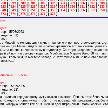
[
298
]
[
299
]
[
300
]
[
301
]
[
302
]
[
303
]
[
304
]
[
305
]
[
306
]
[
307
]
[
308
]
[
323
]
[
324
]
[
325
]
[
326
]
[
327
]
[
328
]
[
329
]
[
330
]
[
331
]
[
332
]
[
333
]
[
348
]
[
349
]
[
350
]
[
351
]
[
352
]
[
353
]
[
354
]
[
355
]
[
356
]
[
357
]
[
358
]
[
373
]
[
374
]
[
375
]
[
376
]
[
377
]
[
378
]
Часть 1
цест
верг, 15/06/2023
 неделю: 31)
 0%)
с Мишей не меньше двух минут, причем они не просто целовались а стр
рые ей дал Миша, видать ей и самой нравилось вот так стоять целовать
й мял её сиськи через тонкую водолазку. Со стороны зрелище было во
орый ей почти в сыновья годился. Моей матери Марине было 38 лет, выгл
уча школы чем на мастера завода. А этот Миша был не намного старше н
армии...."
линовке-10. Часть 1
цест
ница, 25/07/2025
 неделю: 32)
 0%)
ща, наливая страдающему мужу стакан самогона. Причём тётя Зина была
ы. Входило споить мужа, чтобы тот не помешал ей предаваться любовн
уги, которую боялся как огня. Целый двестиграмовый " малиновский" ста