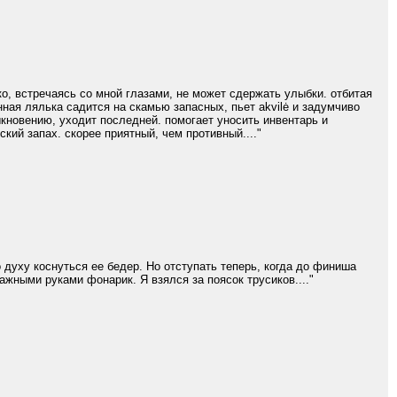
ко, встречаясь со мной глазами, не может сдержать улыбки. отбитая
ная лялька садится на скамью запасных, пьет akvilė и задумчиво
ыкновению, уходит последней. помогает уносить инвентарь и
кий запах. скорее приятный, чем противный...."
 духу коснуться ее бедер. Но отступать теперь, когда до финиша
ажными руками фонарик. Я взялся за поясок трусиков...."