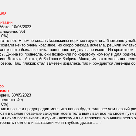
мля
нтазии
бота, 10/06/2023
а неделю: 96)
 0%)
кто-то нет. Я нежно сосал Лизонькины верхние груди, она блаженно улы
создали нечто очень красивое, но скоро одежда исчезла, решили купат
анетян это была экзотика, наш планетоид луны не имеет. На крохотном
сь, Джина их принесла, они позвонили по кодовому номеру и для родит
ись Лоточка, Анюта, бобр Гоша и бобриха Маша, им захотелось поплеска
 озера. Наш пляжик стал заметен издалека, так и рождаются легенды об 
ор
изма
рник, 30/05/2023
 неделю: 40)
 0%)
ик в попке и предупредив меня что напор будет сильнее чем первый раз
сти в самые потаёные закоулки моего тела вымывая всё на своем пути 
я начал постанывать и сучить ножками в не терпении окончании всего э
терпеть немного и заставили меня глубоко дышать ...."