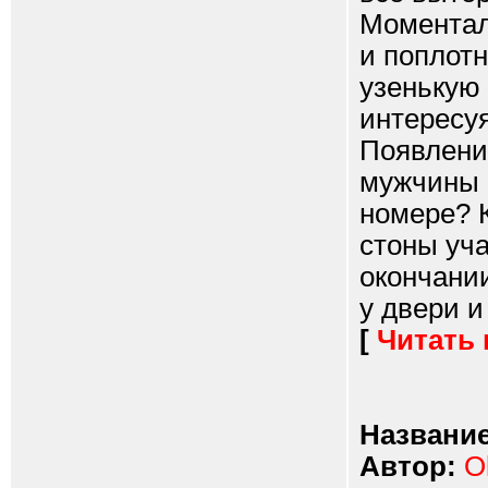
Моментал
и поплотн
узенькую 
интересуя
Появлени
мужчины п
номере? 
стоны уча
окончании
у двери и 
[
Читать
Название
Автор:
O