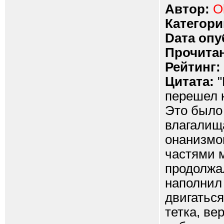
Автор:
O
Категори
Dата опу
Прочитан
Рейтинг:
Цитата:
"
перешел 
Это было
влагалища
онанизмо
частями 
продолжал
наполнил
двигаться
тетка, ве