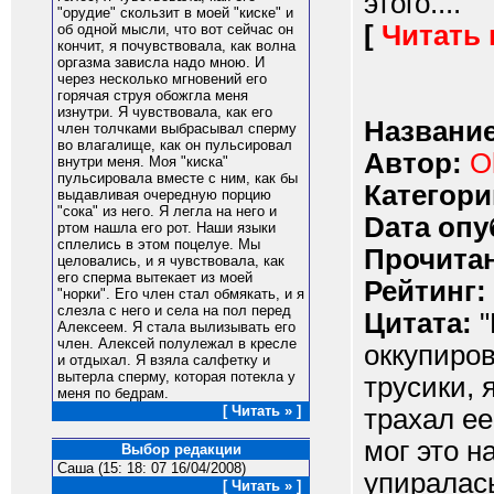
этого...."
"орудие" скользит в моей "киске" и
[
Читать
об одной мысли, что вот сейчас он
кончит, я почувствовала, как волна
оргазма зависла надо мною. И
через несколько мгновений его
горячая струя обожгла меня
изнутри. Я чувствовала, как его
Название
член толчками выбрасывал сперму
во влагалище, как он пульсировал
Автор:
O
внутри меня. Моя "киска"
пульсировала вместе с ним, как бы
Категори
выдавливая очередную порцию
"сока" из него. Я легла на него и
Dата опу
ртом нашла его рот. Наши языки
сплелись в этом поцелуе. Мы
Прочитан
целовались, и я чувствовала, как
его сперма вытекает из моей
Рейтинг:
"норки". Его член стал обмякать, и я
слезла с него и села на пол перед
Цитата:
"
Алексеем. Я стала вылизывать его
член. Алексей полулежал в кресле
оккупиро
и отдыхал. Я взяла салфетку и
вытерла сперму, которая потекла у
трусики, 
меня по бедрам.
[ Читать » ]
трахал ее
мог это н
Выбор редакции
Саша (15: 18: 07 16/04/2008)
упиралась
[ Читать » ]