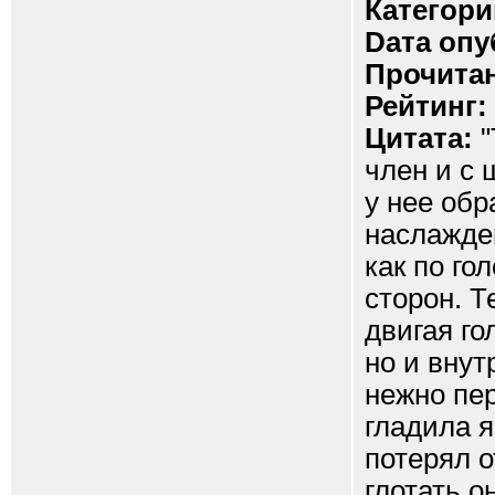
Категори
Dата опу
Прочитан
Рейтинг:
Цитата:
"
член и с 
у нее обр
наслажден
как по го
сторон. Т
двигая го
но и вну
нежно пер
гладила я
потерял о
глотать о