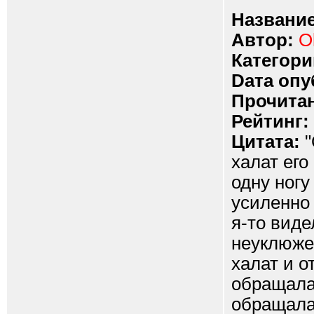
Название
Автор:
O
Категори
Dата опу
Прочитан
Рейтинг:
Цитата:
"
халат ег
одну ног
усиленно 
я-то виде
неуклюже
халат и о
обращала
обращала