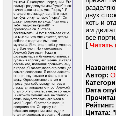
прижат па
языком. Я нагнулась перед ним. Его
разделяющ
пальцы раздвинули мои "губки" и он
начал вылизывать мою "норку". Я
двух сто
стала опять заводиться. Его язык
как будто изучал мою "норку". Он
хоть и от
даже проникал во вход. "Как она у
тебя гладко выбрита!!!", -
им двигат
проговорил он. Я стала
постанывать. И тут я поймала себя
все портил
на мысли, что мне хочется, чтобы
сейчас в квартире был еще
[
Читать
мужчина. Я хотела, чтобы у меня во
рту был член. Но к сожалению
Алексей был один. Тогда я
развернулась и буквально впилась
губами в головку его члена. Я стала
сосать его, позволяя проникать ему
Название
в горло. Я заглатывала его почти до
самого основания. Я стала ласкать
Автор:
O
его головку языком и брать его за
щеку. Одновременно с этим я
Категори
просунула себе между ног рук и
ласкала пальцами клитор. Алексей
Dата опу
стал опять стонать, вместе со мной.
В какой-то момент мне захотелось
Прочитан
опять почувствовать его член в
моей "норе". Я встала с колен и
Рейтинг:
оседлала его. Он сразу же
обхватил ладонями мои груди и
Цитата:
"
стал их целовать и сосать. Я взяла