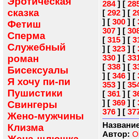
Эротическая
284
]
[
28
сказка
[
292
]
[
2
]
[
300
]
[
Фетиш
307
]
[
30
Сперма
[
315
]
[
3
Служебный
]
[
323
]
[
роман
330
]
[
33
[
338
]
[
3
Бисексуалы
]
[
346
]
[
Я хочу пи-пи
353
]
[
35
Пушистики
[
361
]
[
3
]
[
369
]
[
Свингеры
376
]
[
37
Жено-мужчины
Название
Клизма
Автор:
O