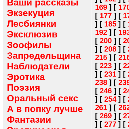
Ваши рассказы
169
]
[
17
Экзекуция
[
177
]
[
1
Лесбиянки
]
[
185
]
[
192
]
[
19
Эксклюзив
[
200
]
[
2
Зоофилы
]
[
208
]
[
Запредельщина
215
]
[
21
Наблюдатели
[
223
]
[
2
]
[
231
]
[
Эротика
238
]
[
23
Поэзия
[
246
]
[
2
Оральный секс
]
[
254
]
[
261
]
[
26
А в попку лучше
[
269
]
[
2
Фантазии
]
[
277
]
[