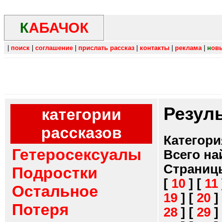
К
АБАЧОК
|
поиск
|
соглашение
|
прислать рассказ
|
контакты
|
реклама
|
н
ов
Резул
категории
рассказов
Категори
Гетеросексуалы
Всего на
Страниц
Подростки
[
10
]
[
11
Остальное
19
]
[
20
]
Потеря
28
]
[
29
]