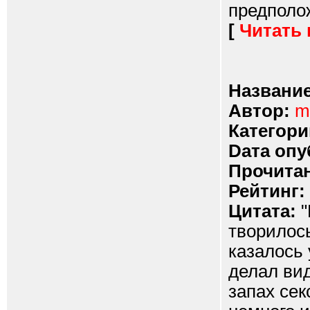
предполож
[
Читать
Название
Автор:
m
Категори
Dата опу
Прочитан
Рейтинг:
Цитата:
"
творилось
казалось 
делал вид
запах сек