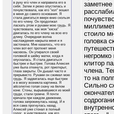
заметнее
в руку его член и направила его в
себя. Затем я резко опустилась и
расслабил
почувствовала, как его "кол" вошел
в меня до самого основания. Я
почувств
стала двигаться вверх-вниз скользя
по его члену. Он продолжал
миллимет
ласкать ртом и руками мою грудь. Я
чувствовала, как моя "киска"
стоило мн
двигалась по его члену на всю его
длину. Очередная волна
головка 
наслаждения накрыла меня и я
застонала. Мне казалось, что его
путешест
член вот-вот проткнет меня
насквозь. Он упирался своей
негромко
головкой в шейку матки, когда я
опускалась. Я стала двигаться
клитор па
быстрее и быстрее. Голова Алексея
уже была откинута, рот приоткрыт,
члена. Те
глаза закрыты. Он дышал часто и
прерывисто. Руками он сжимал мою
то на пол
грудь. Я задвигалась еще быстрее
и в мозгу возникла картинка. Я
Сильно с
абсолютно голая скачу на белом
коне. Стоны, вырывавшиеся из моей
окончател
груди, стали громче. Я почти
кричала при каждом движении,
содроган
голова запрокинулась назад. И я
вся сама прогнулась назад.
внутренн
Алексей уже стонал в полный
голос, я чувствовала, как его