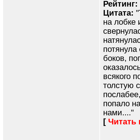
Рейтинг:
Цитата:
"
на лобке 
свернулас
натянулас
потянула 
боков, по
оказалось
всякого п
толстую с
послабее
попало на
нами...."
[
Читать