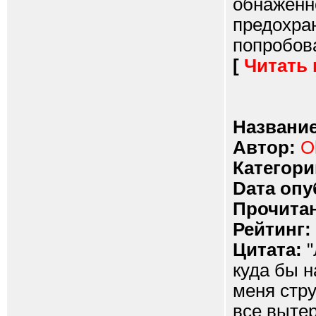
обнаженн
предохран
попробова
[
Читать
Название
Автор:
O
Категори
Dата опу
Прочитан
Рейтинг:
Цитата:
"
куда бы н
меня стру
все вытер