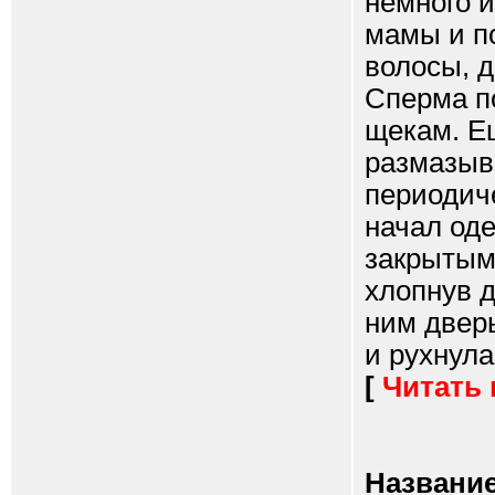
немного 
мамы и по
волосы, д
Сперма по
щекам. Е
размазыв
периодиче
начал оде
закрытым
хлопнув д
ним дверь
и рухнула 
[
Читать
Название