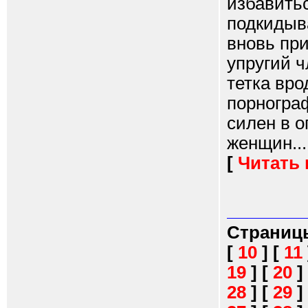
избавитьс
подкидыв
вновь при
упругий ч
тетка вро
порнограф
силен в о
женщин...
[
Читать
Страниц
[
10
]
[
11
19
]
[
20
]
28
]
[
29
]