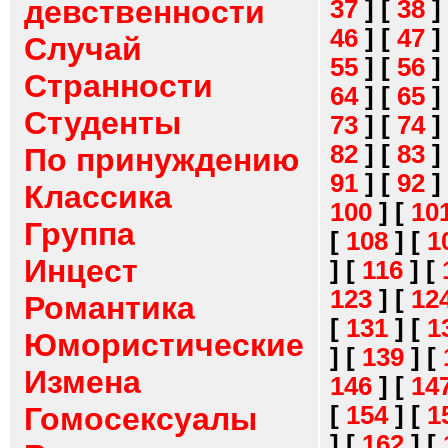
девственности
37
]
[
38
]
46
]
[
47
]
Случай
55
]
[
56
]
Странности
64
]
[
65
]
Студенты
73
]
[
74
]
82
]
[
83
]
По принуждению
91
]
[
92
]
Классика
100
]
[
10
Группа
[
108
]
[
1
Инцест
]
[
116
]
[
123
]
[
12
Романтика
[
131
]
[
1
Юмористические
]
[
139
]
[
Измена
146
]
[
14
[
154
]
[
1
Гомосексуалы
]
[
162
]
[