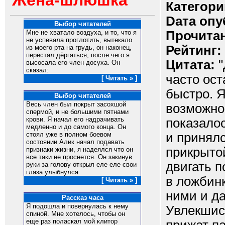
Жена-шлюшка
Категори
Dата опу
Выбор читателей
Прочитан
Мне не хватало воздуха, и то, что я
не успевала проглотить, вытекало
Рейтинг:
из моего рта на грудь, он наконец,
перестал дёргаться, после чего я
Цитата:
"
высосала его член досуха. Он
сказал:
часто ос
[ Читать » ]
быстро. Я
Выбор читателей
Весь член был покрыт засохшой
возможно.
спермой, и не большими пятнами
крови. Я начал его надрачивать
показалос
медленно и до самого конца. Он
и принялс
стоял уже в полном боевом
состоянии Алик начал подавать
прикрытой
признаки жизни, я надеялся что он
все таки не проснется. Он закинув
двигать п
руки за голову открыл еле еле свои
глаза улыбнулся
в ложбин
[ Читать » ]
ними и д
Рассказ часа
Я подошла и повернулась к нему
Увлекшись
спиной. Мне хотелось, чтобы он
еще раз поласкал мой клитор