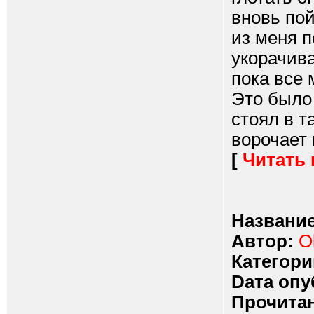
вновь по
из меня п
укорачива
пока все 
Это было 
стоял в т
ворочает 
[
Читать
Название
Автор:
O
Категори
Dата опу
Прочитан