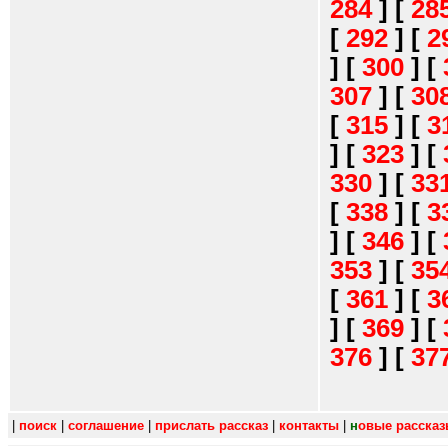
284
]
[
28
[
292
]
[
2
]
[
300
]
[
307
]
[
30
[
315
]
[
3
]
[
323
]
[
330
]
[
33
[
338
]
[
3
]
[
346
]
[
353
]
[
35
[
361
]
[
3
]
[
369
]
[
376
]
[
37
|
поиск
|
соглашение
|
прислать рассказ
|
контакты
|
н
овые расска