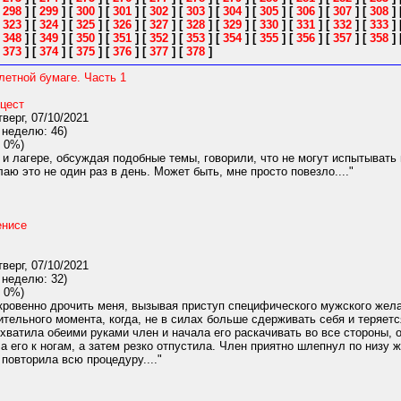
[
298
]
[
299
]
[
300
]
[
301
]
[
302
]
[
303
]
[
304
]
[
305
]
[
306
]
[
307
]
[
308
]
[
323
]
[
324
]
[
325
]
[
326
]
[
327
]
[
328
]
[
329
]
[
330
]
[
331
]
[
332
]
[
333
]
[
348
]
[
349
]
[
350
]
[
351
]
[
352
]
[
353
]
[
354
]
[
355
]
[
356
]
[
357
]
[
358
]
[
373
]
[
374
]
[
375
]
[
376
]
[
377
]
[
378
]
летной бумаге. Часть 1
цест
верг, 07/10/2021
 неделю: 46)
 0%)
и лагере, обсуждая подобные темы, говорили, что не могут испытывать 
лаю это не один раз в день. Может быть, мне просто повезло...."
енисе
верг, 07/10/2021
 неделю: 32)
 0%)
кровенно дрочить меня, вызывая приступ специфического мужского жел
тельного момента, когда, не в силах больше сдерживать себя и теряетс
хватила обеими руками член и начала его раскачивать во все стороны, о
ла его к ногам, а затем резко отпустила. Член приятно шлепнул по низу
 повторила всю процедуру...."