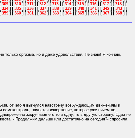
[
309
]
[
310
]
[
311
]
[
312
]
[
313
]
[
314
]
[
315
]
[
316
]
[
317
]
[
318
]
[
[
334
]
[
335
]
[
336
]
[
337
]
[
338
]
[
339
]
[
340
]
[
341
]
[
342
]
[
343
]
[
[
359
]
[
360
]
[
361
]
[
362
]
[
363
]
[
364
]
[
365
]
[
366
]
[
367
]
[
368
]
[
не только оргазма, но и даже удовольствия. Не знаю! Я кончаю,
ания, отчего я выгнулся навстречу возбуждающим движениям и
я самоконтроль, начнется извержение, которое уже ничем не
дновременно закручивая его то в одну, то в другую сторону. Едва не
 живота. - Продолжим дальше или достаточно на сегодня?- спросила