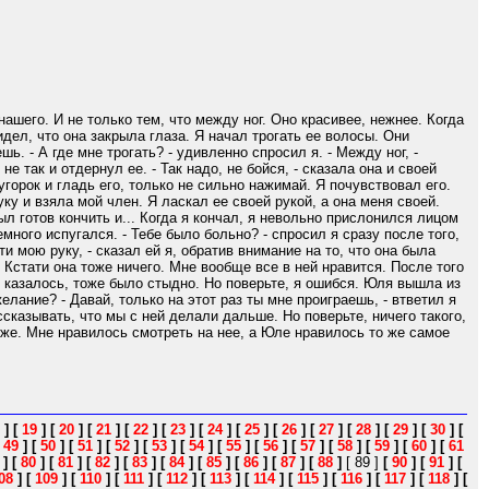
нашего. И не только тем, что между ног. Оно красивее, нежнее. Когда
видел, что она закрыла глаза. Я начал трогать ее волосы. Они
шь. - А где мне трогать? - удивленно спросил я. - Между ног, -
е так и отдернул ее. - Так надо, не бойся, - сказала она и своей
угорок и гладь его, только не сильно нажимай. Я почувствовал его.
у и взяла мой член. Я ласкал ее своей рукой, а она меня своей.
л готов кончить и... Когда я кончал, я невольно прислонился лицом
емного испугался. - Тебе было больно? - спросил я сразу после того,
сти мою руку, - сказал ей я, обратив внимание на то, что она была
 Кстати она тоже ничего. Мне вообще все в ней нравится. После того
 казалось, тоже было стыдно. Но поверьте, я ошибся. Юля вышла из
елание? - Давай, только на этот раз ты мне проиграешь, - втветил я
ссказывать, что мы с ней делали дальше. Но поверьте, ничего такого,
лиже. Мне нравилось смотреть на нее, а Юле нравилось то же самое
]
[
19
]
[
20
]
[
21
]
[
22
]
[
23
]
[
24
]
[
25
]
[
26
]
[
27
]
[
28
]
[
29
]
[
30
]
[
[
49
]
[
50
]
[
51
]
[
52
]
[
53
]
[
54
]
[
55
]
[
56
]
[
57
]
[
58
]
[
59
]
[
60
]
[
61
]
[
80
]
[
81
]
[
82
]
[
83
]
[
84
]
[
85
]
[
86
]
[
87
]
[
88
]
[ 89 ]
[
90
]
[
91
]
[
08
]
[
109
]
[
110
]
[
111
]
[
112
]
[
113
]
[
114
]
[
115
]
[
116
]
[
117
]
[
118
]
[