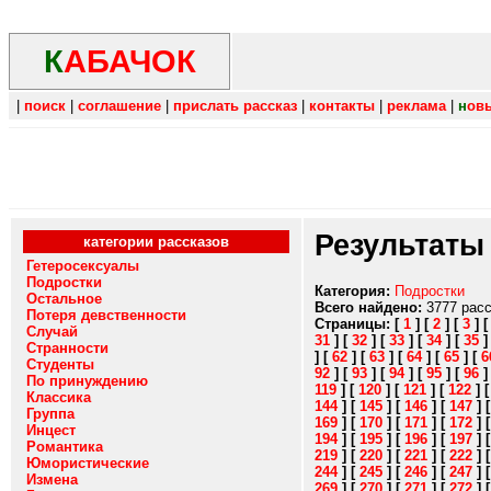
К
АБАЧОК
|
поиск
|
соглашение
|
прислать рассказ
|
контакты
|
реклама
|
н
ов
Результаты
категории рассказов
Гетеросексуалы
Подростки
Категория:
Подростки
Остальное
Всего найдено:
3777 рас
Потеря девственности
Страницы:
[
1
]
[
2
]
[
3
]
Случай
31
]
[
32
]
[
33
]
[
34
]
[
35
Странности
]
[
62
]
[
63
]
[
64
]
[
65
]
[
6
Студенты
92
]
[
93
]
[
94
]
[
95
]
[
96
По принуждению
119
]
[
120
]
[
121
]
[
122
]
Классика
144
]
[
145
]
[
146
]
[
147
]
Группа
169
]
[
170
]
[
171
]
[
172
]
Инцест
194
]
[
195
]
[
196
]
[
197
]
Романтика
219
]
[
220
]
[
221
]
[
222
]
Юмористические
244
]
[
245
]
[
246
]
[
247
]
Измена
269
]
[
270
]
[
271
]
[
272
]