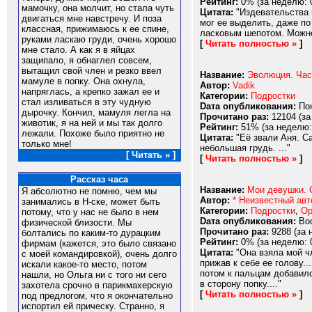
Рейтинг:
0% (за неделю: 
мамочку, она молчит, но стала чуть
Цитата:
"Издевательства п
двигаться мне навстречу. И поза
мог ее выделить, даже по
классная, прижимаюсь к ее спине,
ласковым шепотом. Можно 
руками ласкаю груди, очень хорошо
[
Читать полностью »
]
мне стало. А как я в яйцах
защипало, я обнаглел совсем,
вытащил свой член и резко ввел
Название:
Эволюция. Час
мамуле в попку. Она охнула,
Автор:
Vadik
напряглась, а крепко зажал ее и
Категории:
Подростки
стал изливаться в эту чудную
Dата опубликования:
Пон
дырочку. Кончил, мамуля легла на
Прочитано раз:
12104 (за
животик, я на ней и мы так долго
Рейтинг:
51% (за неделю:
лежали. Похоже было приятно не
Цитата:
"Её звали Аня. Са
только мне!
небольшая грудь. ..."
[ Читать » ]
[
Читать полностью »
]
Рассказ часа
Название:
Мои девушки. 
Я абсолютно не помню, чем мы
Автор:
* Неизвестный авт
занимались в Н-ске, может быть
Категории:
Подростки
,
Ор
потому, что у нас не было в нем
Dата опубликования:
Вос
физической близости. Мы
Прочитано раз:
9288 (за 
болтались по каким-то дурацким
Рейтинг:
0% (за неделю: 
фирмам (кажется, это было связано
Цитата:
"Она взяла мой чл
с моей командировкой), очень долго
прижав к себе ее голову..
искали какое-то место, потом
потом к пальцам добавилс
нашли, но Ольга ни с того ни сего
в сторону попку...."
захотела срочно в парикмахерскую
[
Читать полностью »
]
под предлогом, что я окончательно
испортил ей прическу. Странно, я