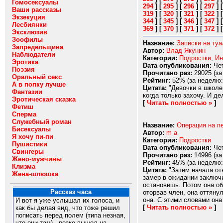
Гомосексуалы
294
]
[
295
]
[
296
]
[
297
]
Ваши рассказы
319
]
[
320
]
[
321
]
[
322
]
Экзекуция
344
]
[
345
]
[
346
]
[
347
]
Лесбиянки
369
]
[
370
]
[
371
]
[
372
]
Эксклюзив
Зоофилы
Название:
Записки на туа
Запредельщина
Автор:
Влад Якунин
Наблюдатели
Категории:
Подростки
,
Ин
Эротика
Dата опубликования:
Чет
Поэзия
Прочитано раз:
29025 (за
Оральный секс
Рейтинг:
52% (за неделю:
А в попку лучше
Цитата:
"Девочки в школе 
Фантазии
когда только захочу. И де
Эротическая сказка
[
Читать полностью »
]
Фетиш
Сперма
Служебный роман
Название:
Операция на п
Бисексуалы
Автор:
m a
Я хочу пи-пи
Категории:
Подростки
Пушистики
Dата опубликования:
Чет
Свингеры
Прочитано раз:
14996 (за
Жено-мужчины
Рейтинг:
45% (за неделю:
Клизма
Цитата:
"Затем начала от
Жена-шлюшка
замер в ожидании заключи
остановишь. Потом она об
Рассказ часа
оторвав член, она оттяну
она. С этими словами она
И вот я уже услышал их голоса, и
[
Читать полностью »
]
как бы делая вид, что тоже решил
пописать перед полем (типа незная,
что они там) , резко вышел на