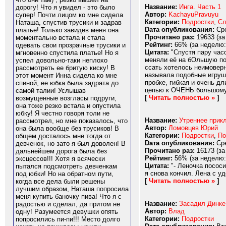
Название:
Инга. Часть 1
дорогу! Что я увидел - это было
Автор:
KachayuPravuyu
супер! Почти лицом ко мне сидела
Категории:
Подростки
,
Сл
Наташа, спустив трусики и задрав
Dата опубликования:
Сре
платье! Только завидев меня она
Прочитано раз:
19633 (за
моментально встала и стала
Рейтинг:
66% (за неделю:
одевать свои прозрачные трусики и
Цитата:
"Спустя пару часо
мгновенно спустила платье! Но я
меняли её на бОльшую по 
успел довольно-таки неплохо
ссать хотелось неимоверн
рассмотреть ее бритую киску! В
называла подобные игрушк
этот момент Инна сидела ко мне
пробке, гибкая и очень д
спиной, ее юбка была задрата до
цепью к ОЧЕНЬ большому к
самой талии! Услышав
[
Читать полностью »
]
возмущенные возгласы подруги,
она тоже резко встала и опустила
юбку! Я честно говоря толи не
Название:
Утреннее прик
рассмотрел, но мне показалось, что
Автор:
Ломовцев Юрий
она была вообще без трусиков! В
Категории:
Подростки
,
По
общем досталось мне тогда от
Dата опубликования:
Сре
девченок, но зато я был доволен! В
Прочитано раз:
16173 (за
дальнейшем дорога была без
Рейтинг:
56% (за неделю:
эксцессов!!! Хотя я всячески
Цитата:
"- Леночка пососи
пытался подсмотреть девченкам
я снова кончил. Лена с уд
под юбки! Но на обратном пути,
[
Читать полностью »
]
когда все дела были решены
лучшим образом, Наташа попросила
меня купить баночку пива! Что я с
Название:
Засадил Динке
радостью и сделал, да притом не
Автор:
Влад
одну! Разумеется девушки опять
Категории:
Подростки
попросились пи-пи!!! Место долго