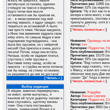
Dата опубликования:
Вто
искать не пришлось: нашли
Прочитано раз:
11895 (за
автобусную остановку, одиноко
Рейтинг:
52% (за неделю:
стоящую на трассе и водитель,
Цитата:
"Ну и вот как-то 
будто читая мои мысли
вечера и пили много, к н
остановился как бы проехав ее,
прикалывались, поэтому в
но... в ненастроееное под мой
трахнуть девочку, хотя в
взгляд зеркало, я вдруг увидел, что
хотелось!..."
твориться за остановкой! А было
[
Читать полностью »
]
там просто няма: Наташа закурила,
а Инна тем временем задрала свою
юбку опять по самуые бедра и мои
Название:
Однажды на мо
подозрения подтвердились - она
Автор:
ххх
была без трусиков, но с небритой
Категории:
Подростки
,
Го
киской! Она присела и очень долго
Dата опубликования:
Вто
писала! Потом, когда она встала,
Прочитано раз:
15170 (за
Наташа, особо не задирая платье,
Рейтинг:
55% (за неделю:
спустила с себя трусики и... .
Цитата:
"Вид голого мальч
Выставив попку назад, особо не
причем надо сказать, что
присела - и струйка ее мочи потекла
к Максу, и взял его член 
как бы назад, на стенку остановки,
обкончал мне руку.Дав ем
но разумеется до нее не достала!
сказал "Да".Тогда я велел
[ Читать » ]
[
Читать полностью »
]
Выбор редакции
В общем, мамочка перевернулась
Название:
Угадайка
на живот, затем выгнулась, я
Автор:
Васька Сергеев
язычком ей тугую дырочку ласкаю и
Категории:
Подростки
,
Сл
вниз спускаюсь, щелочку вагины
Dата опубликования:
Вто
тоже. Она стала постанывать,
Прочитано раз:
8663 (за 
теперь, думаю-пора! Вошел я в