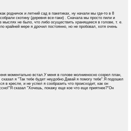
как родничок и летний сад в пакетиках, ну начали мы где-то в 8
собрали скотину (деревня все-таки) . Сначала мы просто пили и
в мыслях не было, что либо осуществить хранящееся в голове, т. е.
по крайней мере я дрочил постоянно, но не пробовал, хотя очень
меня моментально встал.У меня в голове молниеносно созрел план,
 сказал я "Так тебе будет неудобно.Давай я помогу тебе".Я подошел
ся в кресле, и не успел я сообразить что происходит, как он
ссно!"Я сказал "Хочешь, покажу еще кое что еще приятнее?"Он