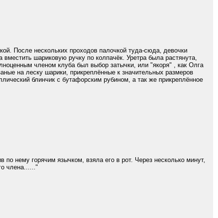
зкой. После нескольких проходов палочкой туда-сюда, девочки
а вместить шариковую ручку по колпачёк. Уретра была растянута,
лноценным членом клуба был выбор затычки, или "якоря" , как Олга
заные на леску шарики, прикреплённые к значительных размеров
аллический блинчик с бутафорским рубином, а так же прикреплённое
в по нему горячим язычком, взяла его в рот. Через несколько минут,
 члена......"