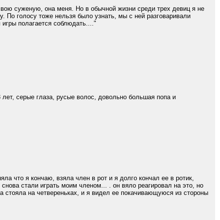
вою суженую, она меня. Но в обычной жизни среди трех девиц я не
. По голосу тоже нельзя было узнать, мы с ней разговаривали
игры полагается соблюдать...."
 лет, серые глаза, русые волос, довольно большая попа и
а что я кончаю, взяла член в рот и я долго кончал ее в ротик,
 снова стали играть моим членом... . он вяло реагировал на это, но
на стояла на четвереньках, и я видел ее покачивающуюся из стороны