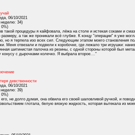
учай
да, 06/10/2021
 неделю: 34)
 0%)
в такой процедуры я кайфовала, лёжа на столе и истекая соками и сма
размеру, а так же проникали всё глубже. К концу "операции" я уже могл
о, но я терпела изо всех сил. Следующим этапом моего становления по
и. Меня отвезали и подвели к коробочке, где лежало три игрушки: нани
линная шитинистая палочка из резины, с одной стороны которой был мет
онусу с дырочками колечко. Я выбрала второе...."
лючение
теря девственности
да, 06/10/2021
 неделю: 39)
 0%)
 его, не долго думая, она обвила его своей шаловливой ручкой, и поводи
овольствием глотала, белую вязкую жидкость, которая вытекала из моего