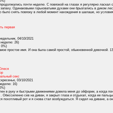
0%)
родолжались почти неделю. С повязкой на глазах я регулярно ласкал с
 запаху. Одинаковыми горьковатыми духами они брызгались в диком лесу
было снять повязку в любой момент нахождения в шалаше, но условия 
ть первая
едельник, 04/10/2021
 неделю: 26)
 0%)
мое простое имя. И она была самой простой, обыкновенной девочкой. 13
Олеся
ор
альный секс
кресенье, 03/10/2021
неделю: 16)
0%)
ен в руку и быстрыми движениями довела меня до эйфории, а когда понял
. . Обессиленно сев на диван, я закрыл глаза и отдыхал, когда ее пальцы
я похотливый рот и я снова стал возбуждаться. Я сидел на диване, а о