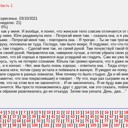
Часть 1
кресенье, 03/10/2021
 неделю: 21)
 0%)
 как у меня. И вообще, я понял, что женское тело совсем отличается от 
у ниже, Юля раздвинула ноги. - Потрогай меня там, - сказала она, и я у
ми. - Потрогай меня там, - повторила она. - Я трогаю. - Ты не там трогае
руку, положила ее туда. Господи, там было мокро. Я подумал, что что-то н
 там гладить. - Сделай мне так, но своей рукой. Там почувствуй такой б
 своей рукой. Направляла как, наверное лучше, а потом убрала свою рук
нял, что ей хорошо и принялся еще усердней ее гладить. Сам же уже бы
янусь, чуть не потерял сознание. Юлька так громко кричала, что я даже н
, и я кончил. - Нет, мне было очень хорошо, - ответила она. - Тогда отпу
зжала ноги, потом сразу встала и побежала в ванную. Я увидел ее попку.
але сидели в разных комнатах. Мне почему-то было стыдно. Да и ей мне
аметно, что она покрасневшая) и говорит. - Ну что, еще раз сыграем на ж
в, что на этом все не закончится... И не закончилось. Я не буду вам ра
кончится. Мы просто познакомились друг с другом, как это сказать, поб
 образом развлекались до ее отъезда. Затем она уехала. День, два...."
[
4
]
[
5
]
[
6
]
[
7
]
[
8
]
[
9
]
[
10
]
[
11
]
[
12
]
[
13
]
[
14
]
[
15
]
[
16
]
[
17
]
[
18
]
[
36
]
[
37
]
[
38
]
[
39
]
[
40
]
[
41
]
[
42
]
[
43
]
[
44
]
[
45
]
[
46
]
[
47
]
[
48
]
6
]
[
67
]
[
68
]
[
69
]
[
70
]
[
71
]
[
72
]
[
73
]
[
74
]
[
75
]
[
76
]
[
77
]
[
78
]
[
79
]
[
97
]
[
98
]
[
99
]
[
100
]
[
101
]
[
102
]
[
103
]
[
104
]
[
105
]
[
106
]
[
107
]
[
1