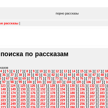
порно рассказы
ые рассказы
|
 поиска по рассказам
сказов
[
4
]
[
5
]
[
6
]
[
7
]
[
8
]
[
9
]
[
10
]
[
11
]
[
12
]
[
13
]
[
14
]
[
15
]
[
16
]
[
17
]
[
18
]
[
36
]
[
37
]
[
38
]
[
39
]
[
40
]
[
41
]
[
42
]
[
43
]
[
44
]
[
45
]
[
46
]
[
47
]
[
48
]
6
]
[
67
]
[
68
]
[
69
]
[
70
]
[
71
]
[
72
]
[
73
]
[
74
]
[
75
]
[
76
]
[
77
]
[
78
]
[
79
]
[
97
]
[
98
]
[
99
]
[
100
]
[
101
]
[
102
]
[
103
]
[
104
]
[
105
]
[
106
]
[
107
]
[
1
[
123
]
[
124
]
[
125
]
[
126
]
[
127
]
[
128
]
[
129
]
[
130
]
[
131
]
[
132
]
[
133
]
[
148
]
[
149
]
[
150
]
[
151
]
[
152
]
[
153
]
[
154
]
[
155
]
[
156
]
[
157
]
[
158
]
[
173
]
[
174
]
[
175
]
[
176
]
[
177
]
[
178
]
[
179
]
[
180
]
[
181
]
[
182
]
[
183
]
[
198
]
[
199
]
[
200
]
[
201
]
[
202
]
[
203
]
[
204
]
[
205
]
[
206
]
[
207
]
[
208
]
[
223
]
[
224
]
[
225
]
[
226
]
[
227
]
[
228
]
[
229
]
[
230
]
[
231
]
[
232
]
[
233
]
[
248
]
[
249
]
[
250
]
[
251
]
[
252
]
[
253
]
[
254
]
[
255
]
[
256
]
[
257
]
[
258
]
[
273
]
[
274
]
[
275
]
[
276
]
[
277
]
[
278
]
[
279
]
[
280
]
[
281
]
[
282
]
[
283
]