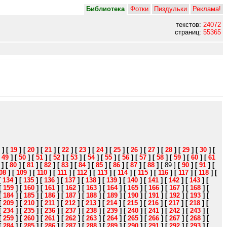
Библиотека
Фотки
Пиздульки
Реклама!
текстов:
24072
страниц:
55365
]
[
19
]
[
20
]
[
21
]
[
22
]
[
23
]
[
24
]
[
25
]
[
26
]
[
27
]
[
28
]
[
29
]
[
30
]
[
[
49
]
[
50
]
[
51
]
[
52
]
[
53
]
[
54
]
[
55
]
[
56
]
[
57
]
[
58
]
[
59
]
[
60
]
[
61
]
[
80
]
[
81
]
[
82
]
[
83
]
[
84
]
[
85
]
[
86
]
[
87
]
[
88
]
[ 89 ]
[
90
]
[
91
]
[
08
]
[
109
]
[
110
]
[
111
]
[
112
]
[
113
]
[
114
]
[
115
]
[
116
]
[
117
]
[
118
]
[
[
134
]
[
135
]
[
136
]
[
137
]
[
138
]
[
139
]
[
140
]
[
141
]
[
142
]
[
143
]
[
[
159
]
[
160
]
[
161
]
[
162
]
[
163
]
[
164
]
[
165
]
[
166
]
[
167
]
[
168
]
[
[
184
]
[
185
]
[
186
]
[
187
]
[
188
]
[
189
]
[
190
]
[
191
]
[
192
]
[
193
]
[
[
209
]
[
210
]
[
211
]
[
212
]
[
213
]
[
214
]
[
215
]
[
216
]
[
217
]
[
218
]
[
[
234
]
[
235
]
[
236
]
[
237
]
[
238
]
[
239
]
[
240
]
[
241
]
[
242
]
[
243
]
[
[
259
]
[
260
]
[
261
]
[
262
]
[
263
]
[
264
]
[
265
]
[
266
]
[
267
]
[
268
]
[
[
284
]
[
285
]
[
286
]
[
287
]
[
288
]
[
289
]
[
290
]
[
291
]
[
292
]
[
293
]
[