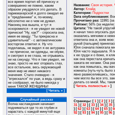
все время портил ей прическу и
Название:
Своя история. 
совершенно не помню, каким
Автор:
Клайд
образом умудрялся это делать. В
Категории:
Подростки
парикмахерской я долго ожидал ее
Dата опубликования:
Вос
в "предбаннике" и, по-моему,
Прочитано раз:
11991 (за
абсолютно ни о чем не думал.
Рейтинг:
56% (за неделю:
Наконец она вышла, и тут я
Цитата:
"Не такой упругий
оскоромился - я не увидел ее новой
я начал тихо опускать рук
прически! "Ну, как?" - спросила она,
оказались мягкими и нежны
имея ее ввиду. "Ты прекрасна и
ответила она и, взяв мою 
удивительна!" - с автоматическим
рукой (пальцем) принялась
восторгом ответил я. Ну что
Юля сначала помогала мне
поделаешь, не видел я ее антуража
Юля часто задышала. Я по
- ни прически, ни одежды, ни обуви,
к ее груди и о боже, я кл
я смотрел в ее глаза, не отрываясь
как она перестала кричать
ни на секунду. Что я там увидел, не
зажата ее ногами. Она ра
знаю, просто не мог оторвать глаз,
как она помылась, мы вач
все остальное, весь окружающий
комнаты (чуть-чуть было з
меня мир не имел никакого
явно развеселившись, поня
значения. Стало очевидно - я
чем могло бы все это, за
"втрескался" по уши, а ведь сразу и
делать со мной. Мы, таким
не сообразил, не было никогда у
[
Читать полностью »
]
меня ТАКОЙ ЖЕНЩИНЫ!
[ Читать » ]
Случайный рассказ
Страницы:
[
1
]
[
2
]
[
3
]
Волна наслаждения начинает
31
]
[
32
]
[
33
]
[
34
]
[
35
подниматься где то из глубин и
]
[
62
]
[
63
]
[
64
]
[
65
]
[
6
нарастать с каждой минутой еще
92
]
[
93
]
[
94
]
[
95
]
[
96