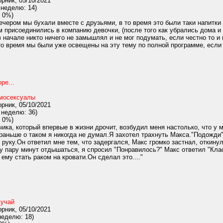
рник, 05/10/2021
 неделю: 14)
 0%)
вечером мы бухали вместе с друзьями, в то время это были таки напитки 
ам присоединились в компанию девочки, (после того как убрались дома и 
 начале никто ничего не замышлял и не мог подумать, если честно то и 
 то время мы были уже освещены на эту тему по полной программе, если 
ре...
мосексуалы
рник, 05/10/2021
 неделю: 36)
 0%)
ика, который впервые в жизни дрочит, возбудил меня настолько, что у 
 раньше о таком я никогда не думал.Я захотел трахнуть Макса."Подожди"
в руку.Он ответил мне тем, что задергался, Макс громко застнал, откинул
у пару минут отдышаться, я спросил "Понравилось?" Макс ответил "Кла
 ему стать раком на кровати.Он сделал это...."
учай
рник, 05/10/2021
неделю: 18)