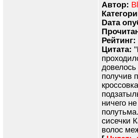
Автор:
Bl
Категори
Dата опу
Прочитан
Рейтинг:
Цитата:
"
проходил
довелось 
получив 
кроссовк
подзатыл
ничего не
полутьма.
сисечки 
волос меж