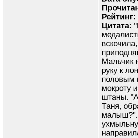
Прочитан
Рейтинг:
Цитата:
"
медалистк
вскочила,
приподняв
Мальчик н
руку к ло
половым 
мокроту и
штаны. "А
Таня, об
малыш?". 
ухмыльну
направила