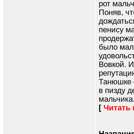
рот мальч
Поняв, ч
дождаться
пенису ма
продержат
было мал
удовольс
Вовкой. И
репутаци
Танюшке с
в пизду д
мальчика..
[
Читать
Название