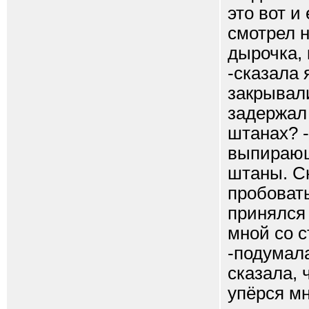
это вот и
смотрел н
дырочка, 
-сказала 
закрывали
задержал 
штанах? -
выпирающ
штаны. Сн
пробовать
принялся 
мной со 
-подумала
сказала, 
упёрся мн