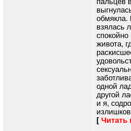
пальцев в
выгнулась
обмякла. 
взялась л
спокойно
живота, г
раскисше
удовольст
сексуальн
заботлива
одной лад
другой ла
и я, содр
излишков 
[
Читать