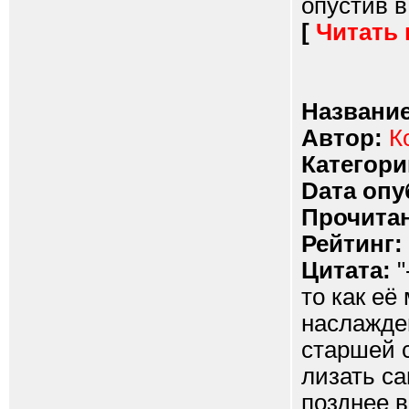
опустив в
[
Читать
Название
Автор:
К
Категори
Dата опу
Прочитан
Рейтинг:
Цитата:
"
то как её
наслажде
старшей 
лизать с
позднее в