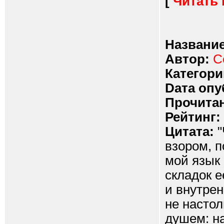
[
Читать
Название
Автор:
С
Категори
Dата опу
Прочитан
Рейтинг:
Цитата:
"
взором, п
мой язык
складок е
и внутре
не настол
душем: н