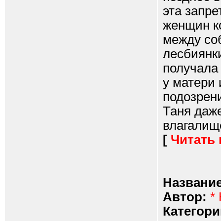
эта запре
женщин к
между со
лесбиянки
получала
у матери 
подозрени
Таня даже
влагалище
[
Читать
Название
Автор:
*
Категори