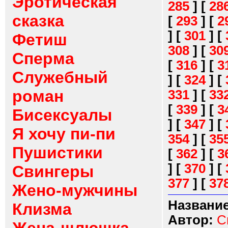
Эротическая
285
]
[
28
сказка
[
293
]
[
2
]
[
301
]
[
Фетиш
308
]
[
30
Сперма
[
316
]
[
3
Служебный
]
[
324
]
[
роман
331
]
[
33
[
339
]
[
3
Бисексуалы
]
[
347
]
[
Я хочу пи-пи
354
]
[
35
Пушистики
[
362
]
[
3
]
[
370
]
[
Свингеры
377
]
[
37
Жено-мужчины
Название
Клизма
Автор:
С