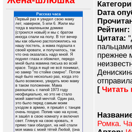
Жена-шлюшка
Категори
Dата опу
Рассказ часа
Прочитан
Первый раз я увидел свою маму
лет, наверное, 5 или 6. Жили мы
Рейтинг:
тогда в маленьком домике
(строился новый) и мы с братом
Цитата:
"
иногда спали на полу. В тот вечер
мы как обычно расположились на
пальцами 
нашу постель, а мама подошла к
своей кровати, и получилось, так
прежнее м
что она оказалась надо мной. Я
поднял глаза и обомлел, передо
неизвестн
мной была мамина писька во всей
красе. Тогда я ещё не всё понимал,
Денискин
но замер "по стойке смирно". Потом
ещё было несколько раз, когда это
отправила
было возможно, увидеть мою маму
в таком положении. Мама
[
Читать
разошлась с папой 1973 году
неофициально, но это не стало
моей заветной мечтой. Один раз,
это было перед самым моим
уходом в армию, я пришёл с танцев
очень поздно. Попив чаю на кухне,
Название
я зашёл в свою комнату и включил
свет. Глянув на свою кровать, я
Ромка. Ча
прямо таки обалдел, на ней спали
моя мама с моей тётей Любой, (она