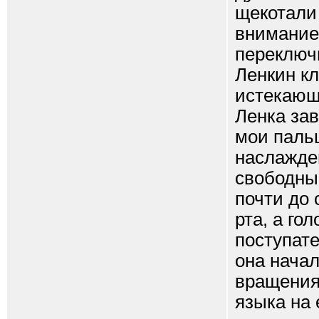
щекотали 
внимание,
переключ
Ленкин кл
истекающ
Ленка за
мои пальц
наслажден
свободны 
почти до 
рта, а го
поступате
она начал
вращения
языка на 