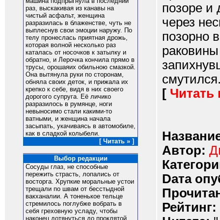
машина подпрыгнула в последний
позоре и 
раз, выскакивая из канавы на
чистый асфальт, женщина
через нес
разразилась в блаженстве, чуть не
выплеснув свои эмоции наружу. По
позорно в
телу пронеслась приятная дрожь,
которая волной несколько раз
раковины
каталась от носочков к затылку и
обратно, и Лерочка кончила прямо в
запихнувш
трусы, орошаяих обильною смазкой.
Она вытянула руки по сторонам,
смутился.
обняла своих деток, и прижала их
крепко к себе, видя в них своего
[
Читать
дорогого супруга. Её личико
разразилось в румянце, ноги
невыносимо стали какими-то
ватными, и женщина начала
засыпать, укачиваясь в автомобиле,
Название
как в сладкой колыбели.
[ Читать » ]
Автор:
Д
Выбор редакции
Категори
Сосуды глаз, не способные
пережить страсть, лопались от
Dата опу
восторга. Хрупкие моральные устои
трещали по швам от бесстыдной
Прочитан
вакханалии. А тоненькое тельце
стремилось поглубже вобрать в
Рейтинг:
себя греховную усладу, чтобы
наконец дотянуться до проклятой