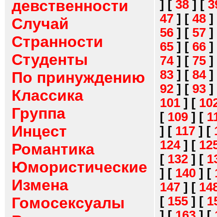
девственности
]
[
38
]
[
3
47
]
[
48
]
Случай
56
]
[
57
]
Странности
65
]
[
66
]
Студенты
74
]
[
75
]
83
]
[
84
]
По принуждению
92
]
[
93
]
Классика
101
]
[
10
Группа
[
109
]
[
1
Инцест
]
[
117
]
[
124
]
[
12
Романтика
[
132
]
[
1
Юмористические
]
[
140
]
[
Измена
147
]
[
14
[
155
]
[
1
Гомосексуалы
]
[
163
]
[