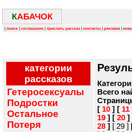
К
АБАЧОК
|
поиск
|
соглашение
|
прислать рассказ
|
контакты
|
реклама
|
н
ов
Резул
категории
рассказов
Категори
Гетеросексуалы
Всего на
Страниц
Подростки
[
10
]
[
11
Остальное
19
]
[
20
]
Потеря
28
]
[ 29 ]