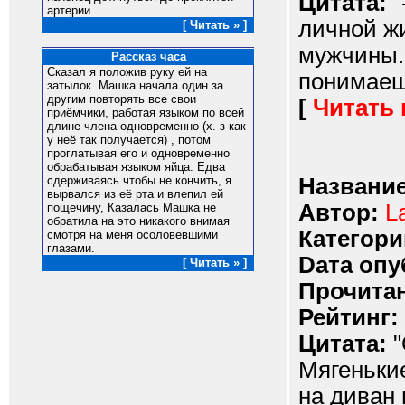
Цитата:
"
артерии...
личной жи
[ Читать » ]
мужчины. 
Рассказ часа
Сказал я положив руку ей на
понимаешь
затылок. Машка начала один за
другим повторять все свои
[
Читать
приёмчики, работая языком по всей
длине члена одновременно (х. з как
у неё так получается) , потом
проглатывая его и одновременно
обрабатывая языком яйца. Едва
Название
сдерживаясь чтобы не кончить, я
вырвался из её рта и влепил ей
Автор:
L
пощечину, Казалась Машка не
обратила на это никакого внимая
Категори
смотря на меня осоловевшими
глазами.
Dата опу
[ Читать » ]
Прочитан
Рейтинг:
Цитата:
"
Мягеньки
на диван 