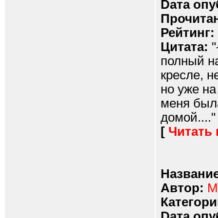
Dата опу
Прочитан
Рейтинг:
Цитата:
"
полный н
кресле, н
но уже на
меня была
домой...."
[
Читать
Название
Автор:
М
Категори
Dата опу