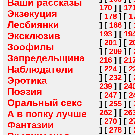
Ваши рассказы
170
]
[
17
Экзекуция
[
178
]
[
1
Лесбиянки
]
[
186
]
[
193
]
[
19
Эксклюзив
[
201
]
[
2
Зоофилы
]
[
209
]
[
Запредельщина
216
]
[
21
Наблюдатели
[
224
]
[
2
]
[
232
]
[
Эротика
239
]
[
24
Поэзия
[
247
]
[
2
Оральный секс
]
[
255
]
[
262
]
[
26
А в попку лучше
[
270
]
[
2
Фантазии
]
[
278
]
[