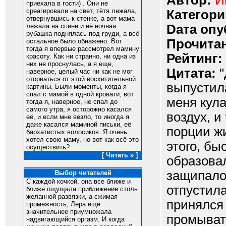
Автор:
И
приехала в гости) . Они не
среагировали на свет, тётя лежала,
Категори
отвернувшись к стенке, а вот мама
Dата опу
лежала на спине и её ночная
рубашка поднялась под груди, а всё
Прочитан
остальное было обнажено. Вот
тогда я впервые рассмотрел мамину
Рейтинг:
красоту. Как ни странно, ни одна из
них не проснулась, а я еще,
Цитата:
"
наверное, целый час ни как не мог
оторваться от этой восхитительной
выпустила
картины. Были моменты, когда я
спал с мамой в одной кровати, вот
меня кула
тогда я, наверное, не спал до
самого утра, я осторожно касался
воздух, и
её, и если мне везло, то иногда я
даже касался маминой письки, её
порции жи
бархатистых волосиков. Я очень
хотел свою маму, но вот как всё это
этого, бы
осуществить?
[ Читать » ]
образовал
защипало
Выбор читателей
С каждой кочкой, она все ближе и
отпустила
ближе ощущала приближение столь
желанной развязки, а сжимая
принялся
промежность, Лера ещё
значительнее приумножала
промывать
надвигающийся оргазм. И когда