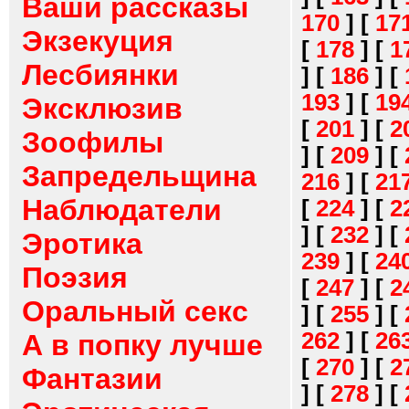
Ваши рассказы
170
]
[
17
Экзекуция
[
178
]
[
1
Лесбиянки
]
[
186
]
[
193
]
[
19
Эксклюзив
[
201
]
[
2
Зоофилы
]
[
209
]
[
Запредельщина
216
]
[
21
Наблюдатели
[
224
]
[
2
]
[
232
]
[
Эротика
239
]
[
24
Поэзия
[
247
]
[
2
Оральный секс
]
[
255
]
[
262
]
[
26
А в попку лучше
[
270
]
[
2
Фантазии
]
[
278
]
[