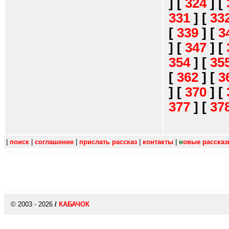
]
[
324
]
[
331
]
[
33
[
339
]
[
3
]
[
347
]
[
354
]
[
35
[
362
]
[
3
]
[
370
]
[
377
]
[
37
|
поиск
|
соглашение
|
прислать рассказ
|
контакты
|
н
овые расска
© 2003 - 2026
/
КАБАЧОК