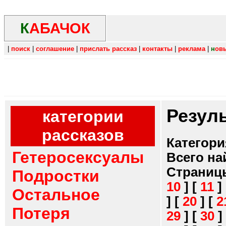
К
АБАЧОК
|
поиск
|
соглашение
|
прислать рассказ
|
контакты
|
реклама
|
н
ов
Резул
категории
рассказов
Категори
Гетеросексуалы
Всего на
Страниц
Подростки
10
]
[
11
]
Остальное
]
[
20
]
[
2
Потеря
29
]
[
30
]