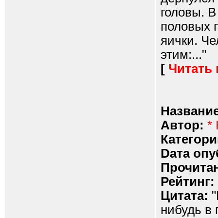
головы. В
половых г
яички. Че
этим:..."
[
Читать
Название
Автор:
*
Категори
Dата опу
Прочитан
Рейтинг:
Цитата:
"
нибудь в 