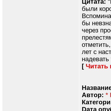
Цитата:
"
были коро
Вспомина
бы невзн
через пр
прелестя
отметить,
лет с нас
надевать 
[
Читать
Название
Автор:
*
Категори
Dата опу