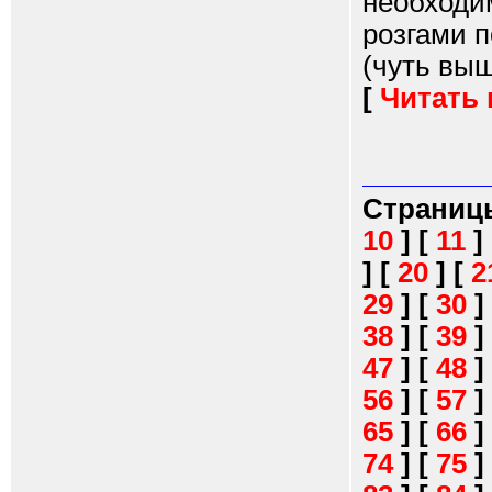
необходим
розгами п
(чуть выше
[
Читать
Страниц
10
]
[
11
]
]
[
20
]
[
2
29
]
[
30
]
38
]
[
39
]
47
]
[
48
]
56
]
[
57
]
65
]
[
66
]
74
]
[
75
]