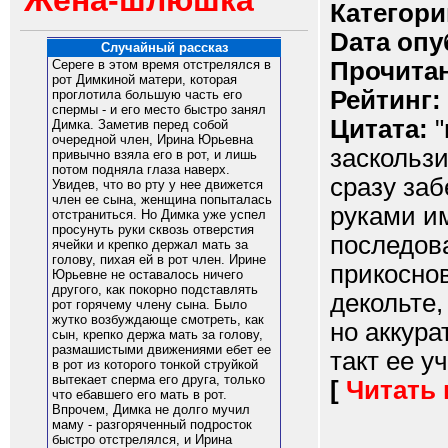
Жена-шлюшка
Категори
Dата опу
Случайный рассказ
Прочитан
Сереге в этом время отстрелялся в
рот Димкиной матери, которая
Рейтинг:
проглотила большую часть его
спермы - и его место быстро занял
Цитата:
"
Димка. Заметив перед собой
очередной член, Ирина Юрьевна
заскользи
привычно взяла его в рот, и лишь
потом подняла глаза наверх.
сразу заб
Увидев, что во рту у нее движется
член ее сына, женщина попыталась
руками и
отстраниться. Но Димка уже успел
просунуть руки сквозь отверстия
последов
ячейки и крепко держал мать за
голову, пихая ей в рот член. Ирине
прикоснов
Юрьевне не оставалось ничего
другого, как покорно подставлять
декольте,
рот горячему члену сына. Было
жутко возбуждающе смотреть, как
но аккура
сын, крепко держа мать за голову,
размашистыми движениями ебет ее
такт ее у
в рот из которого тонкой струйкой
вытекает сперма его друга, только
[
Читать
что ебавшего его мать в рот.
Впрочем, Димка не долго мучил
маму - разгоряченный подросток
быстро отстрелялся, и Ирина