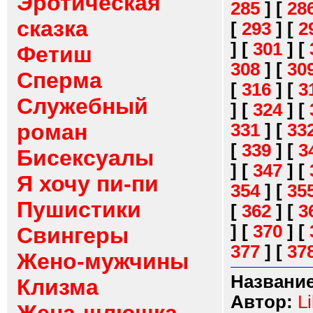
Эротическая
285
]
[
28
сказка
[
293
]
[
2
]
[
301
]
[
Фетиш
308
]
[
30
Сперма
[
316
]
[
3
Служебный
]
[
324
]
[
роман
331
]
[
33
[
339
]
[
3
Бисексуалы
]
[
347
]
[
Я хочу пи-пи
354
]
[
35
Пушистики
[
362
]
[
3
]
[
370
]
[
Свингеры
377
]
[
37
Жено-мужчины
Название
Клизма
Автор:
Li