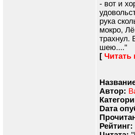
- вот и х
удовольст
рука скол
мокро, Лё
трахнул. 
шею...."
[
Читать
Название
Автор:
B
Категори
Dата опу
Прочитан
Рейтинг:
Цитата:
"