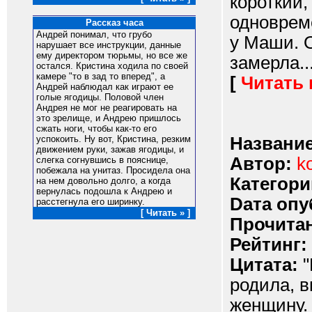
короткий,
одноврем
Рассказ часа
Андрей понимал, что грубо
у Маши. 
нарушает все инструкции, данные
ему директором тюрьмы, но все же
замерла...
остался. Кристина ходила по своей
камере "то в зад то вперед", а
[
Читать
Андрей наблюдал как играют ее
голые ягодицы. Половой член
Андрея не мог не реагировать на
это зрелище, и Андрею пришлось
сжать ноги, чтобы как-то его
Название
успокоить. Ну вот, Кристина, резким
движением руки, зажав ягодицы, и
Автор:
k
слегка согнувшись в пояснице,
побежала на унитаз. Просидела она
Категори
на нем довольно долго, а когда
вернулась подошла к Андрею и
Dата опу
расстегнула его ширинку.
[ Читать » ]
Прочитан
Рейтинг:
Цитата:
"
родила, в
женщину.