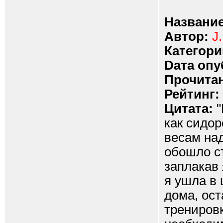
Название
Автор:
J.
Категори
Dата опу
Прочитан
Рейтинг:
Цитата:
"
как сидор
весам над
обошло ст
заплакав 
я ушла в 
дома, ост
тренировк