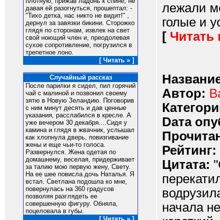
плотную, прижав ладонь к спине, не
лежали м
давая ей разогнуться, прошептал: -
"Тихо детка, нас никто не видит!" ,
голые и у
дернул за завязки бикини. Сторожко
глядя по сторонам, извлек на свет
[
Читать
свой ноющий член и, преодолевая
сухое сопротивление, погрузился в
трепетное лоно.
[ Читать » ]
Название
Случайный рассказ
После парилки я сидел, пил горячий
Автор:
В
чай с малиной и позвонил своему
зятю в Новую Зеландию. Поговорив
Категори
с ним минут десять и дав ценные
указания, расслабился в кресле. А
Dата опу
уже вечером 30 декабря....Сидя у
камина и глядя в жвачник, услышал
Прочитан
как хлопнула дверь, повизгивание
жены и еще чьи-то голоса.
Рейтинг:
Развернулся. Жена одетая по
домашнему, веселая, придерживает
Цитата:
"
за талию мою первую жену, Свету.
На ее шее повисла дочь Наталья. Я
перекатил
встал. Светлана подошла ко мне,
повернулась на 360 градусов
водрузила
позволяя разглядеть ее
совершенную фигуру. Обняла,
начала не
поцеловала в губы.
[ Читать » ]