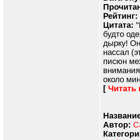
Прочитан
Рейтинг:
Цитата:
"
будто оде
дырку! Он
нассал (э
писюн меж
внимания
около мин
[
Читать
Название
Автор:
С
Категори