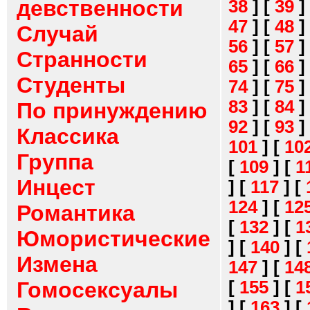
девственности
38
]
[
39
]
47
]
[
48
]
Случай
56
]
[
57
]
Странности
65
]
[
66
]
Студенты
74
]
[
75
]
83
]
[
84
]
По принуждению
92
]
[
93
]
Классика
101
]
[
10
Группа
[
109
]
[
1
Инцест
]
[
117
]
[
124
]
[
12
Романтика
[
132
]
[
1
Юмористические
]
[
140
]
[
Измена
147
]
[
14
[
155
]
[
1
Гомосексуалы
]
[
163
]
[