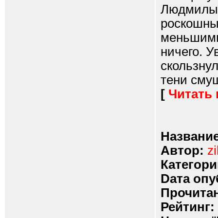
Людмилы,
роскошны
меньшими
ничего. У
скользнул
тени смущ
[
Читать
Название
Автор:
z
Категори
Dата опу
Прочитан
Рейтинг: