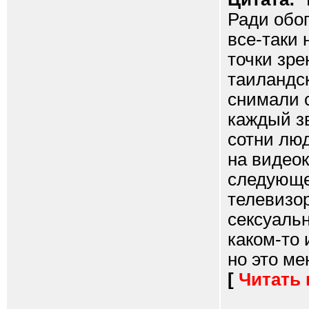
Ради обо
все-таки 
точки зре
таиландск
снимали 
каждый з
сотни люд
на видеок
следующе
телевизо
сексуаль
каком-то 
но это ме
[
Читать