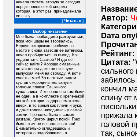
начала глотать вторую за сегодня
порцию юношеской спермы -
Название
которая, а этот раз, принадлежала
Автор:
Ч
ее сыну.
[ Читать » ]
Категори
Выбор читателей
Dата опу
Мне была необходимо разгрузиться,
пока мои шары не взорвались.
Прочитан
Вернув осторожно пробочку на
место и снова завесив её ватником,
Рейтинг:
начал пробираться на выход. Как
уединится с Сашкой? И где её
Цитата:
"
сейчас найти? Хорошо смазанные
петли двери даже не пискнули,
сильного 
выпуская меня на свободу. А вот и
забилось
счастье мое! За плотным рядом
кустов смородины мелькнули
кончил ма
голубые плавки Сашкиного
купальника. И конечно они там были
спину от 
не одни, а в комплекте с крепенькой
попкой, которая задорно смотрела
писюльки 
вверх, в то время как плечи и руки,
и даже голова находились у самой
прижала к
земли. Прополка была в самом
разгаре. Кругом царил покой. Грех
головой п
было этим не воспользоваться!
Внимательно оглядевшись и
так, сыно
осторожно подобравшись в